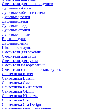
Смесители для ванны с душем
Душевые кабины
Душевые кабины из стекла
Душевые уголки
Душевые двери
Душевые поддоны
Душевые стойки
Душевые панели
Верхние души
Душевые лейки
Шланги для душа
Смесители для раковин
Смесители для душа
Смесители для кухни
Смесители на борт ванны
Смесители с гигиеническим душем
Сантехника Remer
Сантехника Bossini
Сантехника Gessi
Сантехника IB Rubinetti
Сантехника Giulini
Сантехника Nikolazzi
Сантехника Cisal
Сантехника Cea Design
Сантехника Fima Carlo frattini