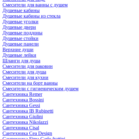
Смесители для ванны с душем
Душевые кабины
Душевые кабины из стекла
Душевые уголки
Душевые двери
Душевые поддоны
Душевые стойки
Душевые панели
Верхние души
Душевые лейки
Шланги для душа
Смесители для раковин
Смесители для душа
Смесители для кухни
Смесители на борт ванны
Смесители с гигиеническим душем
Сантехника Remer
Сантехника Bossini
Сантехника Gessi
Сантехника IB Rubinetti
Сантехника Giulini
Сантехника Nikolazzi
Сантехника Cisal
Сантехника Cea Design
Сантехника Fima Carlo frattini