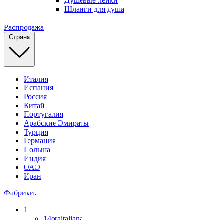
Душевые лейки
Шланги для душа
Распродажа
Страна
Италия
Испания
Россия
Китай
Португалия
Арабские Эмираты
Турция
Германия
Польша
Индия
ОАЭ
Иран
Фабрики:
1
14oraitaliana