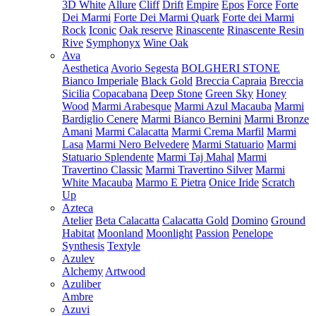
3D White
Allure
Cliff
Drift
Empire
Epos
Force
Forte
Dei Marmi
Forte Dei Marmi Quark
Forte dei Marmi
Rock
Iconic
Oak reserve
Rinascente
Rinascente Resin
Rive
Symphonyx
Wine Oak
Ava
Aesthetica
Avorio Segesta
BOLGHERI STONE
Bianco Imperiale
Black Gold
Breccia Capraia
Breccia
Sicilia
Copacabana
Deep Stone
Green Sky
Honey
Wood
Marmi Arabesque
Marmi Azul Macauba
Marmi
Bardiglio Cenere
Marmi Bianco Bernini
Marmi Bronze
Amani
Marmi Calacatta
Marmi Crema Marfil
Marmi
Lasa
Marmi Nero Belvedere
Marmi Statuario
Marmi
Statuario Splendente
Marmi Taj Mahal
Marmi
Travertino Classic
Marmi Travertino Silver
Marmi
White Macauba
Marmo E Pietra
Onice Iride
Scratch
Up
Azteca
Atelier
Beta Calacatta
Calacatta Gold
Domino
Ground
Habitat
Moonland
Moonlight
Passion
Penelope
Synthesis
Textyle
Azulev
Alchemy
Artwood
Azuliber
Ambre
Azuvi