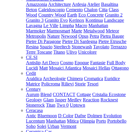
Amazzonia
Architecture
Ardesia
Atelier
Basaltina
Beton
Caleidoscopio
Cemento
Chalon
Citta
Class
Wood
Country Wood
Earth
Eco Concrete
Granito 2
Granito 3
Granito Evo
Kerinox
Kontinua
Landscape
Lavagna
Le Ville
Limpha
Macro
Manhattan
Marmoker
Marmosmart
Marte
Metalwood
Meteor
Metropolis
Nature
Newood
Opus
Petra
Pietra Bauge
Pietre Di Paragone
Pietre Di Sardegna
Pietre Etrusche
Resina
Spazio
Steeltech
Stonewash
Tavolato
Terrazzo
Terre Toscane
Titano
Ulivo
Unicolore
CE.SI
Antislip
Art Deco
Cosmo
Epoque
Fantasie
Full Body
Lucidi
Matt
Mosaici Atlantica
Mosaici Hellas
Ottagono
Cedit
Araldica
Archeologie
Chimera
Cromatica
Euridice
Matrice
Policroma
Rilievi
Storie
Tesori
Century
Aurum
Blend
CONTACT
Cottage
Cristalia
Ecostone
Geology
Glam
Jasper
Medley
Reaction
Rocknest
Stonerock
Titan
Two 0
Uptown
Ceracasa
Antic
Bluemoon
D Color
Dafne
Dolmen
Evolution
Lucentum
Manhattan
Mitica
Olimpia
Porto
Portobello
Soho
Solei
Urban
Vermont
Ceramica Cas