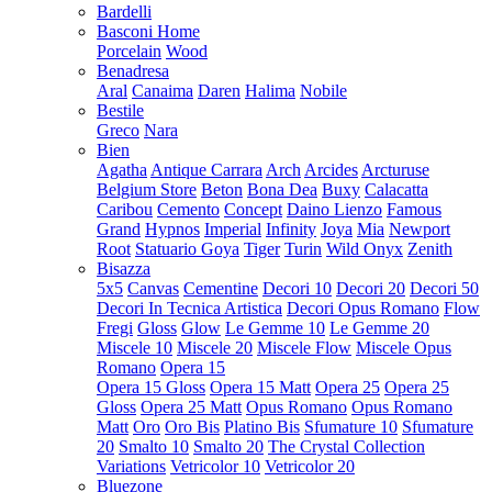
Bardelli
Basconi Home
Porcelain
Wood
Benadresa
Aral
Canaima
Daren
Halima
Nobile
Bestile
Greco
Nara
Bien
Agatha
Antique Carrara
Arch
Arcides
Arcturuse
Belgium Store
Beton
Bona Dea
Buxy
Calacatta
Caribou
Cemento
Concept
Daino Lienzo
Famous
Grand
Hypnos
Imperial
Infinity
Joya
Mia
Newport
Root
Statuario Goya
Tiger
Turin
Wild Onyx
Zenith
Bisazza
5x5
Canvas
Cementine
Decori 10
Decori 20
Decori 50
Decori In Tecnica Artistica
Decori Opus Romano
Flow
Fregi
Gloss
Glow
Le Gemme 10
Le Gemme 20
Miscele 10
Miscele 20
Miscele Flow
Miscele Opus
Romano
Opera 15
Opera 15 Gloss
Opera 15 Matt
Opera 25
Opera 25
Gloss
Opera 25 Matt
Opus Romano
Opus Romano
Matt
Oro
Oro Bis
Platino Bis
Sfumature 10
Sfumature
20
Smalto 10
Smalto 20
The Crystal Collection
Variations
Vetricolor 10
Vetricolor 20
Bluezone