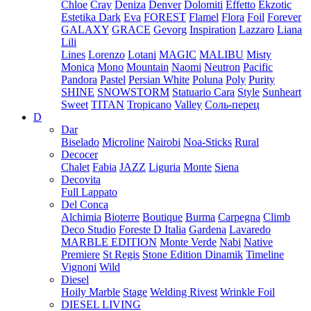
Chloe
Cray
Deniza
Denver
Dolomiti
Effetto
Ekzotic
Estetika Dark
Eva
FOREST
Flamel
Flora
Foil
Forever
GALAXY
GRACE
Gevorg
Inspiration
Lazzaro
Liana
Lili
Lines
Lorenzo
Lotani
MAGIC
MALIBU
Misty
Monica
Mono
Mountain
Naomi
Neutron
Pacific
Pandora
Pastel
Persian White
Poluna
Poly
Purity
SHINE
SNOWSTORM
Statuario Cara
Style
Sunheart
Sweet
TITAN
Tropicano
Valley
Соль-перец
D
Dar
Biselado
Microline
Nairobi
Noa-Sticks
Rural
Decocer
Chalet
Fabia
JAZZ
Liguria
Monte
Siena
Decovita
Full Lappato
Del Conca
Alchimia
Bioterre
Boutique
Burma
Carpegna
Climb
Deco Studio
Foreste D Italia
Gardena
Lavaredo
MARBLE EDITION
Monte Verde
Nabi
Native
Premiere
St Regis
Stone Edition Dinamik
Timeline
Vignoni
Wild
Diesel
Hoily Marble
Stage
Welding Rivest
Wrinkle Foil
DIESEL LIVING