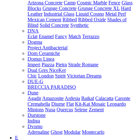
Arizona Concrete
Camp
Cosmic Marble
Fence
Glass
Blocks
Grunge Concrete
Grunge Concrete XL
Hard
Leather
Industrial Glass
Liquid Cosmo
Metal Perf
Mexican Cement
Ribbed
Ribbed Oxide
Shades of
Blind
Solid Concrete
Synthetic
DNA
Eclat
Enamel
Fancy
Match
Terrazzo
Dogma
Project Antibacterial
Dom Ceramiche
Domus Linea
Imperi
Piazza
Pietra
Strade Romane
Dual Gres NiceKer
Chic
London
Spirit
Victorian Dreams
DUE-G
BRECCIA PARADISO
Dune
Agadir
Amazonite
Ardesia
Baikal
Calacatta
Caronte
Cremabella
Diurne
Flat
Kit-Kat Mosaic
Leonardo
Mintons
Nusa
Quercus
Selene
Zement
Durstone
Indiga
Dvomo
Adrenaline
Ghost
Modular
Montecarlo
E