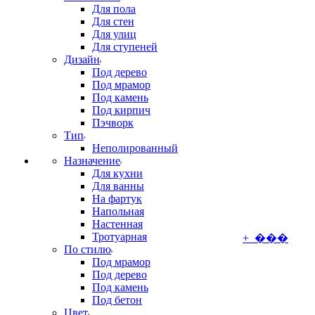
Для пола
Для стен
Для улиц
Для ступеней
Дизайн
Под дерево
Под мрамор
Под камень
Под кирпич
Пэчворк
Тип
Неполированный
Назначение
Для кухни
Для ванны
На фартук
Напольная
Настенная
Тротуарная
+ ���
По стилю
Под мрамор
Под дерево
Под камень
Под бетон
Цвет