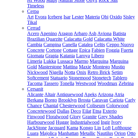
Hi Wood
Maps
Natural Stone
Onyx
Rock Salt
Timeless
Cerpa
Art
Evora
Iceberg
Isar
Lester
Materia
Obi
Oxido
Sisley
Tikal
Cerrad
Acero
Apenino
Aragon
Arbaro
Ash
Aviona
Batista
Brazilian Quarzite
Calacatta Gold
Calacatta White
Cambia
Campina
Canella
Catalea
Celtis
Ceppo Nuovo
Concrete
Cortone
Cottage
Epica
Fabien
Foggia
Fuerta
Giornata
Grapia
Katania
Laroya
Libero
Limeria
Lukka
Lussaca
Marmo
Marquina
Marquina
Gold
Masterstone
Mattina
Maxie
Montego
Mustiq
Nickwood
Nigella
Notta
Onix
Retro Brick
Setim
Softcement
Statuario
Stonemood
Stonetech
Tablero
Tacoma
Tassero
Tonella
Westwood
Woodmax
Zebrina
Cersanit
Alicante
Altair
Antiquewood
Apeks
Arizona
Atria
Berkana
Borgo
Brooklyn
Brosta
Caravan
Cariota
Carly
Chance
Chantal
Chesterwood
Coliseum
Colorwood
Concretewood
Dallas
Deco
Eilat
Etna
Exterio
Finwood
Floralwood
Glory
Granite
Grey Shades
Harbourwood
Hugge
Industrialwood
Ingir
Ivory
JackStone
Jacquard
Kama
Kongo
Lin
Loft
Lofthouse
Luara
Majolica
Manhattan
Metallic
Nautilus
Orion
Otto