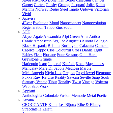
Aged
Art-Deco
Bohemian
Bondi
Calacatta
Camper
Carpet
Corten
Gatsby
Grunge
Jacquard
Joliet
Kilim
Magma
Norway
Regio
Steel
Tango
Uptown
Victorian
Vivid
Apavisa
4Ever
Evolution
Mood
Nanoconcept
Nanoevolution
Regeneration
Tattoo
Zinc
south
APE
Abyss
Agate
Alexandria
Alpi Green
Ama
Antico
Casale
Arabescato
Argillae
Augustus
Aurora
Bellagio
Black Hispania
Brianna
Burlington
Calacatta
Camelot
Caprice
Ceppo
Clos
Colourful
Cross
Dahlia
Eight
Fables
Fleur
Floriane
Four Seasons
Gold Hard
Greystone
Grunge
Harlequin
Icaro
Imperial
Kinfolk
Koen
Magallanes
Mandalay
Mare Di Sabbia
Medicea Marble
Michelangelo
Night Lux
Oregon
Oxyd Jewel
Piemonte
Pukka
Raw
Re Use
Reality
Savona
Seville
Snap
Souk
Statuary Venato
Tibur
Tonality
Twist
Vintage
Volterra
Wabi Sabi
Work
Appiani
Anthologhia
Coloniale
Fusion
Memorie
Metal
Poetic
Arcana
CROCCANTE
Komi
Les Bijoux
Ribe & Elburg
Stracciatella
Zaletti