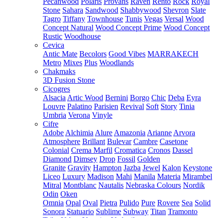
Pecanwood
Polaris
Provans
Raven
Rento
Rock
Royal
Stone
Sahara
Sandwood
Shabbywood
Shevron
Slate
Tagro
Tiffany
Townhouse
Tunis
Vegas
Versal
Wood
Concept Natural
Wood Concept Prime
Wood Concept
Rustic
Woodhouse
Cevica
Antic Mate
Becolors
Good Vibes
MARRAKECH
Metro
Mixes
Plus
Woodlands
Chakmaks
3D Fusion Stone
Cicogres
Alsacia
Artic Wood
Bernini
Borgo
Chic
Deba
Eyra
Louvre
Palatino
Parisien
Revival
Soft
Story
Tinia
Umbria
Verona
Vinyle
Cifre
Adobe
Alchimia
Alure
Amazonia
Arianne
Arvora
Atmosphere
Brillant
Bulevar
Cambre
Casetone
Colonial
Crema Marfil
Cromatica
Cronos
Dassel
Diamond
Dimsey
Drop
Fossil
Golden
Granite
Gravity
Hampton
Jazba
Jewel
Kalon
Keystone
Liceo
Luxury
Madison
Mahi
Manila
Materia
Mirambel
Mitral
Montblanc
Nautalis
Nebraska Colours
Nordik
Odin
Oken
Omnia
Opal
Oval
Pietra
Pulido
Pure
Rovere
Sea
Solid
Sonora
Statuario
Sublime
Subway
Titan
Tramonto