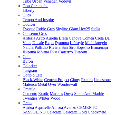
Tribe
Urban
Venetian
Vodevil
Cisa Ceramiche
Liberty
Click
Tempo And Inspire
Codicer
Evoque
Roble Gres
Skyline Glam Hex25
Stella
Coliseum Gres
Ardesia
Astro
Aurelia
Brera
Canova
Contea
Creta
Da
Vinci
Ducale
Expo
Fyamma
Lifestyle
Michelangelo
Natura
Palladio
Riviera
San Siro
Бормио
Вивальди
Лирика
Монца
Рим
Саленто
Тиволи
Colli
Byron
Colorker
Tangram
Cotto d'Este
Black-White
Cement Project
Cluny
Exedra
Limestone
Materica
Metal
Over
Wonderwall
Creatile
Cemento
Exotic
Marbles
Onyx
Stone And Marble
Twenties
Whites
Wood
Creto
Ambra
Aquarelle
Aurora
Avenzo
CEMENTO
SASSOLINO
Calacatta
Calacatta Gold
Checkmate