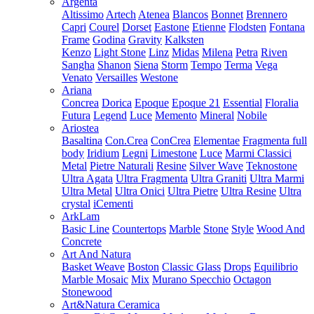
Argenta
Altissimo
Artech
Atenea
Blancos
Bonnet
Brennero
Capri
Courel
Dorset
Eastone
Etienne
Flodsten
Fontana
Frame
Godina
Gravity
Kalksten
Kenzo
Light Stone
Linz
Midas
Milena
Petra
Riven
Sangha
Shanon
Siena
Storm
Tempo
Terma
Vega
Venato
Versailles
Westone
Ariana
Concrea
Dorica
Epoque
Epoque 21
Essential
Floralia
Futura
Legend
Luce
Memento
Mineral
Nobile
Ariostea
Basaltina
Con.Crea
ConCrea
Elementae
Fragmenta full
body
Iridium
Legni
Limestone
Luce
Marmi Classici
Metal
Pietre Naturali
Resine
Silver Wave
Teknostone
Ultra Agata
Ultra Fragmenta
Ultra Graniti
Ultra Marmi
Ultra Metal
Ultra Onici
Ultra Pietre
Ultra Resine
Ultra
crystal
iCementi
ArkLam
Basic Line
Countertops
Marble
Stone
Style
Wood And
Concrete
Art And Natura
Basket Weave
Boston
Classic Glass
Drops
Equilibrio
Marble Mosaic
Mix
Murano Specchio
Octagon
Stonewood
Art&Natura Ceramica