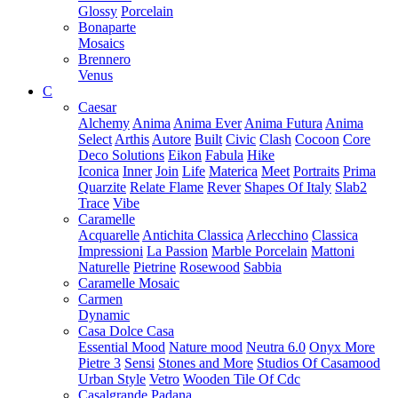
Glossy
Porcelain
Bonaparte
Mosaics
Brennero
Venus
C
Caesar
Alchemy
Anima
Anima Ever
Anima Futura
Anima
Select
Arthis
Autore
Built
Civic
Clash
Cocoon
Core
Deco Solutions
Eikon
Fabula
Hike
Iconica
Inner
Join
Life
Materica
Meet
Portraits
Prima
Quarzite
Relate Flame
Rever
Shapes Of Italy
Slab2
Trace
Vibe
Caramelle
Acquarelle
Antichita Classica
Arlecchino
Classica
Impressioni
La Passion
Marble Porcelain
Mattoni
Naturelle
Pietrine
Rosewood
Sabbia
Caramelle Mosaic
Carmen
Dynamic
Casa Dolce Casa
Essential Mood
Nature mood
Neutra 6.0
Onyx More
Pietre 3
Sensi
Stones and More
Studios Of Casamood
Urban Style
Vetro
Wooden Tile Of Cdc
Casalgrande Padana