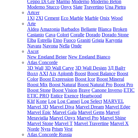
Ceppo Di Gre
Marmo
Moderno
Moderno Beton
Moderno Stucco
Onyx
Slate
Travertino
Una Pietra
Artcer
1Xl
2Xl
Cement
Eco Marble
Marble
Onix
Wood
Arte
Aldea
Amazonia
Barbados
Bellante
Blanca
Broken
Castanio
Cava
Colori
Coralle
Dorado
Dorado Stone
Elba
Estrella
Etno
Fuoco
Graniti
Grigia
Karyntia
Navara
Navona
Nella
Onde
Ascot
New England Beige
New England Bianco
Atlas Concorde
3D Wall
3D Wall Carve
3D Wall Design
3Д Вайт
Волл
AXI
Aix
Aplomb
Boost
Boost Balance
Boost
Color
Boost Expression
Boost Icor
Boost Mineral
Boost Mix
Boost Natural
Boost Natural Pro
Boost Pro
Boost Stone
Boost Vision
Brave
Canone Inverso
ETIC
ETIC PRO
Entice
Exence
Heartwood
Klif
Kone
Log
Log Cansei
Log Select
MARVEL
Marvel 3D
Marvel Diva
Marvel Dream
Marvel Edge
Marvel Epic
Marvel Gala
Marvel Gems
Marvel
Meraviglia
Marvel Onyx
Marvel Pro
Marvel Shine
Marvel Stone
Marvel T
Marvel Travertine
Marvel X
Norde
Nyra
Prism
Vest
Atlas Concorde Russia