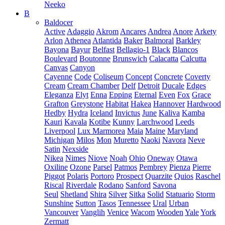
Neeko
B
Baldocer
Active
Adaggio
Akrom
Ancares
Andrea
Anore
Arkety
Arlon
Athenea
Atlantida
Baker
Balmoral
Barkley
Bayona
Bayur
Belfast
Bellagio-1
Black
Blancos
Boulevard
Boutonne
Brunswich
Calacatta
Calcutta
Canvas
Canyon
Cayenne
Code
Coliseum
Concept
Concrete
Coverty
Cream
Cream Chamber
Delf
Detroit
Ducale
Edges
Eleganza
Elyt
Enna
Epping
Eternal
Even
Fox
Grace
Grafton
Greystone
Habitat
Hakea
Hannover
Hardwood
Hedby
Hydra
Iceland
Invictus
June
Kaliva
Kamba
Kauri
Kavala
Kotibe
Kunny
Larchwood
Leeds
Liverpool
Lux Marmorea
Maia
Maine
Maryland
Michigan
Milos
Mon
Muretto
Naoki
Navora
Neve
Satin
Nexside
Nikea
Nimes
Niove
Noah
Ohio
Oneway
Otawa
Oxiline
Ozone
Parsel
Patmos
Pembrey
Pienza
Pierre
Piggot
Polaris
Portoro
Prospect
Quarzite
Quios
Raschel
Riscal
Riverdale
Rodano
Sanford
Savona
Seul
Shetland
Shira
Silver
Sitka
Solid
Statuario
Storm
Sunshine
Sutton
Tasos
Tennessee
Ural
Urban
Vancouver
Vanglih
Venice
Wacom
Wooden
Yale
York
Zermatt