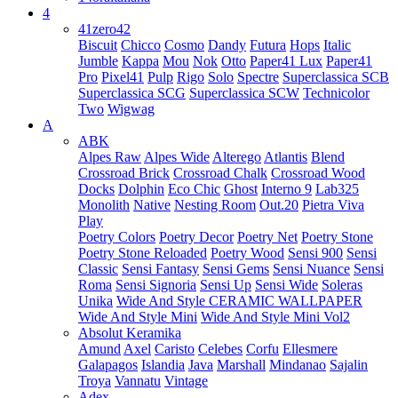
4
41zero42
Biscuit
Chicco
Cosmo
Dandy
Futura
Hops
Italic
Jumble
Kappa
Mou
Nok
Otto
Paper41 Lux
Paper41
Pro
Pixel41
Pulp
Rigo
Solo
Spectre
Superclassica SCB
Superclassica SCG
Superclassica SCW
Technicolor
Two
Wigwag
A
ABK
Alpes Raw
Alpes Wide
Alterego
Atlantis
Blend
Crossroad Brick
Crossroad Chalk
Crossroad Wood
Docks
Dolphin
Eco Chic
Ghost
Interno 9
Lab325
Monolith
Native
Nesting Room
Out.20
Pietra Viva
Play
Poetry Colors
Poetry Decor
Poetry Net
Poetry Stone
Poetry Stone Reloaded
Poetry Wood
Sensi 900
Sensi
Classic
Sensi Fantasy
Sensi Gems
Sensi Nuance
Sensi
Roma
Sensi Signoria
Sensi Up
Sensi Wide
Soleras
Unika
Wide And Style CERAMIC WALLPAPER
Wide And Style Mini
Wide And Style Mini Vol2
Absolut Keramika
Amund
Axel
Caristo
Celebes
Corfu
Ellesmere
Galapagos
Islandia
Java
Marshall
Mindanao
Sajalin
Troya
Vannatu
Vintage
Adex