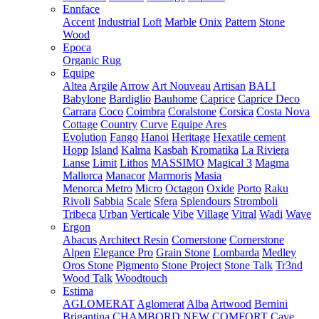
Ennface
Accent
Industrial
Loft
Marble
Onix
Pattern
Stone
Wood
Epoca
Organic Rug
Equipe
Altea
Argile
Arrow
Art Nouveau
Artisan
BALI
Babylone
Bardiglio
Bauhome
Caprice
Caprice Deco
Carrara
Coco
Coimbra
Coralstone
Corsica
Costa Nova
Cottage
Country
Curve
Equipe Ares
Evolution
Fango
Hanoi
Heritage
Hexatile cement
Hopp
Island
Kalma
Kasbah
Kromatika
La Riviera
Lanse
Limit
Lithos
MASSIMO
Magical 3
Magma
Mallorca
Manacor
Marmoris
Masia
Menorca
Metro
Micro
Octagon
Oxide
Porto
Raku
Rivoli
Sabbia
Scale
Sfera
Splendours
Stromboli
Tribeca
Urban
Verticale
Vibe
Village
Vitral
Wadi
Wave
Ergon
Abacus
Architect Resin
Cornerstone
Cornerstone
Alpen
Elegance Pro
Grain Stone
Lombarda
Medley
Oros Stone
Pigmento
Stone Project
Stone Talk
Tr3nd
Wood Talk
Woodtouch
Estima
AGLOMERAT
Aglomerat
Alba
Artwood
Bernini
Brigantina
CHAMBORD NEW
COMFORT
Cave