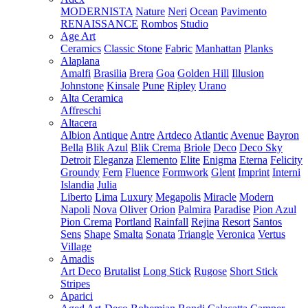
MODERNISTA
Nature
Neri
Ocean
Pavimento
RENAISSANCE
Rombos
Studio
Age Art
Ceramics
Classic Stone
Fabric
Manhattan
Planks
Alaplana
Amalfi
Brasilia
Brera
Goa
Golden Hill
Illusion
Johnstone
Kinsale
Pune
Ripley
Urano
Alta Ceramica
Affreschi
Altacera
Albion
Antique
Antre
Artdeco
Atlantic
Avenue
Bayron
Bella
Blik Azul
Blik Crema
Briole
Deco
Deco Sky
Detroit
Eleganza
Elemento
Elite
Enigma
Eterna
Felicity
Groundy
Fern
Fluence
Formwork
Glent
Imprint
Interni
Islandia
Julia
Liberto
Lima
Luxury
Megapolis
Miracle
Modern
Napoli
Nova
Oliver
Orion
Palmira
Paradise
Pion Azul
Pion Crema
Portland
Rainfall
Rejina
Resort
Santos
Sens
Shape
Smalta
Sonata
Triangle
Veronica
Vertus
Village
Amadis
Art Deco
Brutalist
Long Stick
Rugose
Short Stick
Stripes
Aparici