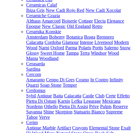
Ceramicas Calaf
Ibiza Gris
New Cadi Rojo Red
New Cadi Xocolat
Ceramiche Grazia
Althaus
Amarcord
Boiserie
Cottage
Electa
Elegance
Epoque
New Classic
Old England
Retro
Ceramika Konskie
Amsterdam
Bohemy
Botanica
Braga
Brennero
Calacatta
Cordoba
Glamour
Intense
Liverpool
Modern
Wood
Narni
Oxford
Parma
Polaris
Portis
Salerno
Snow
Glossy
Sweet Home
Tampa
Terra
Windsor
Wood
Mania
Woodland
Cerasarda
Sardina
Cercom
Amaranto
Ceppo Di Gres
Cosmo
In Contro
Infinity
Quarzi
Soap Stone
Temper
Cerdomus
Sybil
Antique
Baita
Calacatta
Castle
Club
Crete
Effetto
Pietra Di Ostuni
Karnis
Lefka
Legarage
Mexicana
Nordenn
Othello
Pietra Di Assisi
Prive
Pulpis
Reserve
Savanna
Shine
Skorpion
Statuario Bianco
Supreme
Tahoe
Verve
Cerim
Antique Marble
Artifact
Crayons
Elemental Stone
Exalt