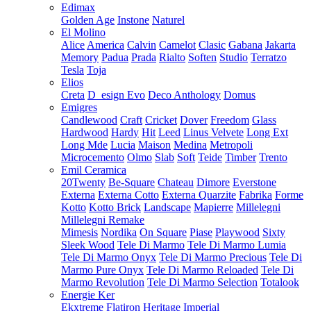
Edimax
Golden Age
Instone
Naturel
El Molino
Alice
America
Calvin
Camelot
Clasic
Gabana
Jakarta
Memory
Padua
Prada
Rialto
Soften
Studio
Terratzo
Tesla
Toja
Elios
Creta
D_esign Evo
Deco Anthology
Domus
Emigres
Candlewood
Craft
Cricket
Dover
Freedom
Glass
Hardwood
Hardy
Hit
Leed
Linus Velvete
Long Ext
Long Mde
Lucia
Maison
Medina
Metropoli
Microcemento
Olmo
Slab
Soft
Teide
Timber
Trento
Emil Ceramica
20Twenty
Be-Square
Chateau
Dimore
Everstone
Externa
Externa Cotto
Externa Quarzite
Fabrika
Forme
Kotto
Kotto Brick
Landscape
Mapierre
Millelegni
Millelegni Remake
Mimesis
Nordika
On Square
Piase
Playwood
Sixty
Sleek Wood
Tele Di Marmo
Tele Di Marmo Lumia
Tele Di Marmo Onyx
Tele Di Marmo Precious
Tele Di
Marmo Pure Onyx
Tele Di Marmo Reloaded
Tele Di
Marmo Revolution
Tele Di Marmo Selection
Totalook
Energie Ker
Ekxtreme
Flatiron
Heritage
Imperial