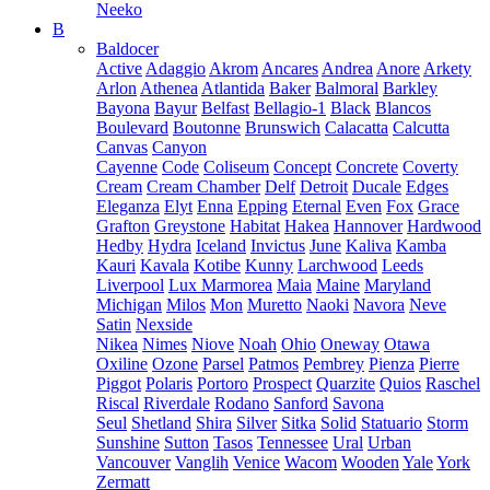
Neeko
B
Baldocer
Active
Adaggio
Akrom
Ancares
Andrea
Anore
Arkety
Arlon
Athenea
Atlantida
Baker
Balmoral
Barkley
Bayona
Bayur
Belfast
Bellagio-1
Black
Blancos
Boulevard
Boutonne
Brunswich
Calacatta
Calcutta
Canvas
Canyon
Cayenne
Code
Coliseum
Concept
Concrete
Coverty
Cream
Cream Chamber
Delf
Detroit
Ducale
Edges
Eleganza
Elyt
Enna
Epping
Eternal
Even
Fox
Grace
Grafton
Greystone
Habitat
Hakea
Hannover
Hardwood
Hedby
Hydra
Iceland
Invictus
June
Kaliva
Kamba
Kauri
Kavala
Kotibe
Kunny
Larchwood
Leeds
Liverpool
Lux Marmorea
Maia
Maine
Maryland
Michigan
Milos
Mon
Muretto
Naoki
Navora
Neve
Satin
Nexside
Nikea
Nimes
Niove
Noah
Ohio
Oneway
Otawa
Oxiline
Ozone
Parsel
Patmos
Pembrey
Pienza
Pierre
Piggot
Polaris
Portoro
Prospect
Quarzite
Quios
Raschel
Riscal
Riverdale
Rodano
Sanford
Savona
Seul
Shetland
Shira
Silver
Sitka
Solid
Statuario
Storm
Sunshine
Sutton
Tasos
Tennessee
Ural
Urban
Vancouver
Vanglih
Venice
Wacom
Wooden
Yale
York
Zermatt