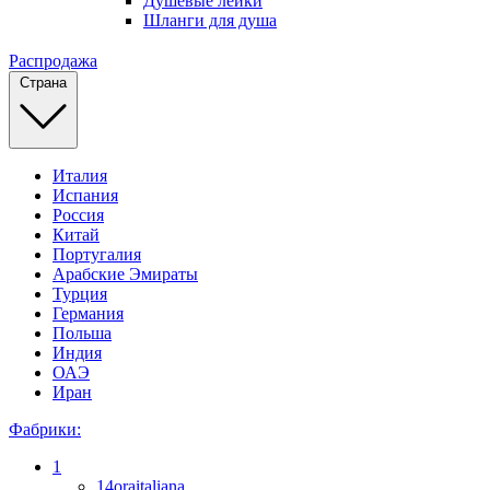
Душевые лейки
Шланги для душа
Распродажа
Страна
Италия
Испания
Россия
Китай
Португалия
Арабские Эмираты
Турция
Германия
Польша
Индия
ОАЭ
Иран
Фабрики:
1
14oraitaliana