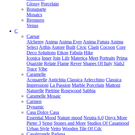
Glossy
Porcelain
Bonaparte
Mosaics
Brennero
Venus
C
Caesar
Alchemy
Anima
Anima Ever
Anima Futura
Anima
Select
Arthis
Autore
Built
Civic
Clash
Cocoon
Core
Deco Solutions
Eikon
Fabula
Hike
Iconica
Inner
Join
Life
Materica
Meet
Portraits
Prima
Quarzite
Relate Flame
Rever
Shapes Of Italy
Slab2
Trace
Vibe
Caramelle
Acquarelle
Antichita Classica
Arlecchino
Classica
Impressioni
La Passion
Marble Porcelain
Mattoni
Naturelle
Pietrine
Rosewood
Sabbia
Caramelle Mosaic
Carmen
Dynamic
Casa Dolce Casa
Essential Mood
Nature mood
Neutra 6.0
Onyx More
Pietre 3
Sensi
Stones and More
Studios Of Casamood
Urban Style
Vetro
Wooden Tile Of Cdc
Casalgrande Padana