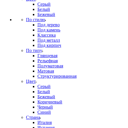
Серый
Белый
Бежевый
По стилю
Под дерево
Под камень
Классика
Под металл
Под кирпич
По типу
Глянцевая
Рельефная
Полуматовая
Матовая
Структурированная
Цвет
Серый
Белый
Бежевый
Коричневый
Черный
Синий
Страна
Италия
Испания