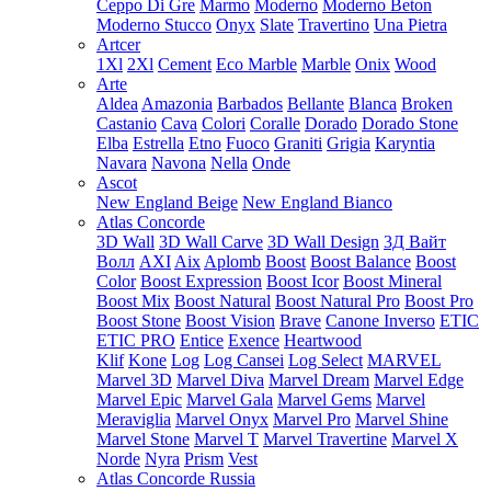
Ceppo Di Gre
Marmo
Moderno
Moderno Beton
Moderno Stucco
Onyx
Slate
Travertino
Una Pietra
Artcer
1Xl
2Xl
Cement
Eco Marble
Marble
Onix
Wood
Arte
Aldea
Amazonia
Barbados
Bellante
Blanca
Broken
Castanio
Cava
Colori
Coralle
Dorado
Dorado Stone
Elba
Estrella
Etno
Fuoco
Graniti
Grigia
Karyntia
Navara
Navona
Nella
Onde
Ascot
New England Beige
New England Bianco
Atlas Concorde
3D Wall
3D Wall Carve
3D Wall Design
3Д Вайт
Волл
AXI
Aix
Aplomb
Boost
Boost Balance
Boost
Color
Boost Expression
Boost Icor
Boost Mineral
Boost Mix
Boost Natural
Boost Natural Pro
Boost Pro
Boost Stone
Boost Vision
Brave
Canone Inverso
ETIC
ETIC PRO
Entice
Exence
Heartwood
Klif
Kone
Log
Log Cansei
Log Select
MARVEL
Marvel 3D
Marvel Diva
Marvel Dream
Marvel Edge
Marvel Epic
Marvel Gala
Marvel Gems
Marvel
Meraviglia
Marvel Onyx
Marvel Pro
Marvel Shine
Marvel Stone
Marvel T
Marvel Travertine
Marvel X
Norde
Nyra
Prism
Vest
Atlas Concorde Russia