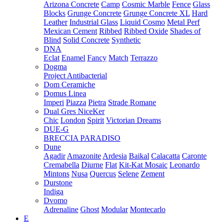
Arizona Concrete
Camp
Cosmic Marble
Fence
Glass
Blocks
Grunge Concrete
Grunge Concrete XL
Hard
Leather
Industrial Glass
Liquid Cosmo
Metal Perf
Mexican Cement
Ribbed
Ribbed Oxide
Shades of
Blind
Solid Concrete
Synthetic
DNA
Eclat
Enamel
Fancy
Match
Terrazzo
Dogma
Project Antibacterial
Dom Ceramiche
Domus Linea
Imperi
Piazza
Pietra
Strade Romane
Dual Gres NiceKer
Chic
London
Spirit
Victorian Dreams
DUE-G
BRECCIA PARADISO
Dune
Agadir
Amazonite
Ardesia
Baikal
Calacatta
Caronte
Cremabella
Diurne
Flat
Kit-Kat Mosaic
Leonardo
Mintons
Nusa
Quercus
Selene
Zement
Durstone
Indiga
Dvomo
Adrenaline
Ghost
Modular
Montecarlo
E