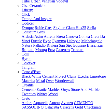
Tribe
Urban
Venetian
Vodevil
Cisa Ceramiche
Liberty
Click
Tempo And Inspire
Codicer
Evoque
Roble Gres
Skyline Glam Hex25
Stella
Coliseum Gres
Ardesia
Astro
Aurelia
Brera
Canova
Contea
Creta
Da
Vinci
Ducale
Expo
Fyamma
Lifestyle
Michelangelo
Natura
Palladio
Riviera
San Siro
Бормио
Вивальди
Лирика
Монца
Рим
Саленто
Тиволи
Colli
Byron
Colorker
Tangram
Cotto d'Este
Black-White
Cement Project
Cluny
Exedra
Limestone
Materica
Metal
Over
Wonderwall
Creatile
Cemento
Exotic
Marbles
Onyx
Stone And Marble
Twenties
Whites
Wood
Creto
Ambra
Aquarelle
Aurora
Avenzo
CEMENTO
SASSOLINO
Calacatta
Calacatta Gold
Checkmate