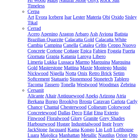
Hi Wood
Maps
Natural Stone
Onyx
Rock Salt
Timeless
Cerpa
Art
Evora
Iceberg
Isar
Lester
Materia
Obi
Oxido
Sisley
Tikal
Cerrad
Acero
Apenino
Aragon
Arbaro
Ash
Aviona
Batista
Brazilian Quarzite
Calacatta Gold
Calacatta White
Cambia
Campina
Canella
Catalea
Celtis
Ceppo Nuovo
Concrete
Cortone
Cottage
Epica
Fabien
Foggia
Fuerta
Giornata
Grapia
Katania
Laroya
Libero
Limeria
Lukka
Lussaca
Marmo
Marquina
Marquina
Gold
Masterstone
Mattina
Maxie
Montego
Mustiq
Nickwood
Nigella
Notta
Onix
Retro Brick
Setim
Softcement
Statuario
Stonemood
Stonetech
Tablero
Tacoma
Tassero
Tonella
Westwood
Woodmax
Zebrina
Cersanit
Alicante
Altair
Antiquewood
Apeks
Arizona
Atria
Berkana
Borgo
Brooklyn
Brosta
Caravan
Cariota
Carly
Chance
Chantal
Chesterwood
Coliseum
Colorwood
Concretewood
Dallas
Deco
Eilat
Etna
Exterio
Finwood
Floralwood
Glory
Granite
Grey Shades
Harbourwood
Hugge
Industrialwood
Ingir
Ivory
JackStone
Jacquard
Kama
Kongo
Lin
Loft
Lofthouse
Luara
Majolica
Manhattan
Metallic
Nautilus
Orion
Otto