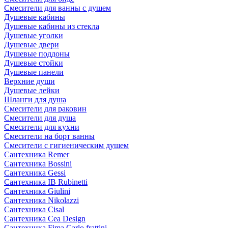
Смесители для ванны с душем
Душевые кабины
Душевые кабины из стекла
Душевые уголки
Душевые двери
Душевые поддоны
Душевые стойки
Душевые панели
Верхние души
Душевые лейки
Шланги для душа
Смесители для раковин
Смесители для душа
Смесители для кухни
Смесители на борт ванны
Смесители с гигиеническим душем
Сантехника Remer
Сантехника Bossini
Сантехника Gessi
Сантехника IB Rubinetti
Сантехника Giulini
Сантехника Nikolazzi
Сантехника Cisal
Сантехника Cea Design
Сантехника Fima Carlo frattini