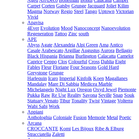
Aged
Art-Deco
Bohemian
Bondi
Calacatta
Camper
Carpet
Corten
Gatsby
Grunge
Jacquard
Joliet
Kilim
Magma
Norway
Regio
Steel
Tango
Uptown
Victorian
Vivid
Apavisa
4Ever
Evolution
Mood
Nanoconcept
Nanoevolution
Regeneration
Tattoo
Zinc
south
APE
Abyss
Agate
Alexandria
Alpi Green
Ama
Antico
Casale
Arabescato
Argillae
Augustus
Aurora
Bellagio
Black Hispania
Brianna
Burlington
Calacatta
Camelot
Caprice
Ceppo
Clos
Colourful
Cross
Dahlia
Eight
Fables
Fleur
Floriane
Four Seasons
Gold Hard
Greystone
Grunge
Harlequin
Icaro
Imperial
Kinfolk
Koen
Magallanes
Mandalay
Mare Di Sabbia
Medicea Marble
Michelangelo
Night Lux
Oregon
Oxyd Jewel
Piemonte
Pukka
Raw
Re Use
Reality
Savona
Seville
Snap
Souk
Statuary Venato
Tibur
Tonality
Twist
Vintage
Volterra
Wabi Sabi
Work
Appiani
Anthologhia
Coloniale
Fusion
Memorie
Metal
Poetic
Arcana
CROCCANTE
Komi
Les Bijoux
Ribe & Elburg
Stracciatella
Zaletti