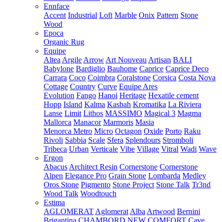
Ennface
Accent
Industrial
Loft
Marble
Onix
Pattern
Stone
Wood
Epoca
Organic Rug
Equipe
Altea
Argile
Arrow
Art Nouveau
Artisan
BALI
Babylone
Bardiglio
Bauhome
Caprice
Caprice Deco
Carrara
Coco
Coimbra
Coralstone
Corsica
Costa Nova
Cottage
Country
Curve
Equipe Ares
Evolution
Fango
Hanoi
Heritage
Hexatile cement
Hopp
Island
Kalma
Kasbah
Kromatika
La Riviera
Lanse
Limit
Lithos
MASSIMO
Magical 3
Magma
Mallorca
Manacor
Marmoris
Masia
Menorca
Metro
Micro
Octagon
Oxide
Porto
Raku
Rivoli
Sabbia
Scale
Sfera
Splendours
Stromboli
Tribeca
Urban
Verticale
Vibe
Village
Vitral
Wadi
Wave
Ergon
Abacus
Architect Resin
Cornerstone
Cornerstone
Alpen
Elegance Pro
Grain Stone
Lombarda
Medley
Oros Stone
Pigmento
Stone Project
Stone Talk
Tr3nd
Wood Talk
Woodtouch
Estima
AGLOMERAT
Aglomerat
Alba
Artwood
Bernini
Brigantina
CHAMBORD NEW
COMFORT
Cave