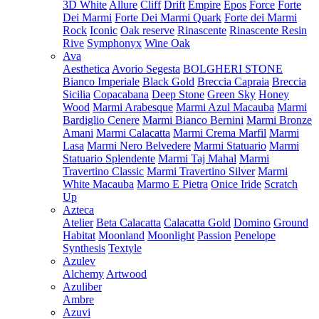
3D White
Allure
Cliff
Drift
Empire
Epos
Force
Forte
Dei Marmi
Forte Dei Marmi Quark
Forte dei Marmi
Rock
Iconic
Oak reserve
Rinascente
Rinascente Resin
Rive
Symphonyx
Wine Oak
Ava
Aesthetica
Avorio Segesta
BOLGHERI STONE
Bianco Imperiale
Black Gold
Breccia Capraia
Breccia
Sicilia
Copacabana
Deep Stone
Green Sky
Honey
Wood
Marmi Arabesque
Marmi Azul Macauba
Marmi
Bardiglio Cenere
Marmi Bianco Bernini
Marmi Bronze
Amani
Marmi Calacatta
Marmi Crema Marfil
Marmi
Lasa
Marmi Nero Belvedere
Marmi Statuario
Marmi
Statuario Splendente
Marmi Taj Mahal
Marmi
Travertino Classic
Marmi Travertino Silver
Marmi
White Macauba
Marmo E Pietra
Onice Iride
Scratch
Up
Azteca
Atelier
Beta Calacatta
Calacatta Gold
Domino
Ground
Habitat
Moonland
Moonlight
Passion
Penelope
Synthesis
Textyle
Azulev
Alchemy
Artwood
Azuliber
Ambre
Azuvi