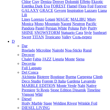
Chloe
Cray
Deniza
Denver
Dolomiti
Effetto
Ekzotic
Estetika Dark
Eva
FOREST
Flamel
Flora
Foil
Forever
GALAXY
GRACE
Gevorg
Inspiration
Lazzaro
Liana
Lili
Lines
Lorenzo
Lotani
MAGIC
MALIBU
Misty
Monica
Mono
Mountain
Naomi
Neutron
Pacific
Pandora
Pastel
Persian White
Poluna
Poly
Purity
SHINE
SNOWSTORM
Statuario Cara
Style
Sunheart
Sweet
TITAN
Tropicano
Valley
Соль-перец
D
Dar
Biselado
Microline
Nairobi
Noa-Sticks
Rural
Decocer
Chalet
Fabia
JAZZ
Liguria
Monte
Siena
Decovita
Full Lappato
Del Conca
Alchimia
Bioterre
Boutique
Burma
Carpegna
Climb
Deco Studio
Foreste D Italia
Gardena
Lavaredo
MARBLE EDITION
Monte Verde
Nabi
Native
Premiere
St Regis
Stone Edition Dinamik
Timeline
Vignoni
Wild
Diesel
Hoily Marble
Stage
Welding Rivest
Wrinkle Foil
DIESEL LIVING