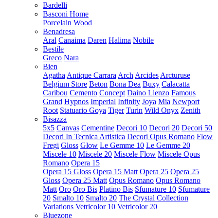
Bardelli
Basconi Home
Porcelain
Wood
Benadresa
Aral
Canaima
Daren
Halima
Nobile
Bestile
Greco
Nara
Bien
Agatha
Antique Carrara
Arch
Arcides
Arcturuse
Belgium Store
Beton
Bona Dea
Buxy
Calacatta
Caribou
Cemento
Concept
Daino Lienzo
Famous
Grand
Hypnos
Imperial
Infinity
Joya
Mia
Newport
Root
Statuario Goya
Tiger
Turin
Wild Onyx
Zenith
Bisazza
5x5
Canvas
Cementine
Decori 10
Decori 20
Decori 50
Decori In Tecnica Artistica
Decori Opus Romano
Flow
Fregi
Gloss
Glow
Le Gemme 10
Le Gemme 20
Miscele 10
Miscele 20
Miscele Flow
Miscele Opus
Romano
Opera 15
Opera 15 Gloss
Opera 15 Matt
Opera 25
Opera 25
Gloss
Opera 25 Matt
Opus Romano
Opus Romano
Matt
Oro
Oro Bis
Platino Bis
Sfumature 10
Sfumature
20
Smalto 10
Smalto 20
The Crystal Collection
Variations
Vetricolor 10
Vetricolor 20
Bluezone