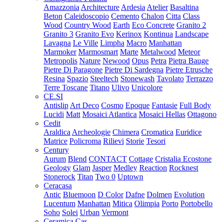
Amazzonia
Architecture
Ardesia
Atelier
Basaltina
Beton
Caleidoscopio
Cemento
Chalon
Citta
Class
Wood
Country Wood
Earth
Eco Concrete
Granito 2
Granito 3
Granito Evo
Kerinox
Kontinua
Landscape
Lavagna
Le Ville
Limpha
Macro
Manhattan
Marmoker
Marmosmart
Marte
Metalwood
Meteor
Metropolis
Nature
Newood
Opus
Petra
Pietra Bauge
Pietre Di Paragone
Pietre Di Sardegna
Pietre Etrusche
Resina
Spazio
Steeltech
Stonewash
Tavolato
Terrazzo
Terre Toscane
Titano
Ulivo
Unicolore
CE.SI
Antislip
Art Deco
Cosmo
Epoque
Fantasie
Full Body
Lucidi
Matt
Mosaici Atlantica
Mosaici Hellas
Ottagono
Cedit
Araldica
Archeologie
Chimera
Cromatica
Euridice
Matrice
Policroma
Rilievi
Storie
Tesori
Century
Aurum
Blend
CONTACT
Cottage
Cristalia
Ecostone
Geology
Glam
Jasper
Medley
Reaction
Rocknest
Stonerock
Titan
Two 0
Uptown
Ceracasa
Antic
Bluemoon
D Color
Dafne
Dolmen
Evolution
Lucentum
Manhattan
Mitica
Olimpia
Porto
Portobello
Soho
Solei
Urban
Vermont
Ceramica Cas