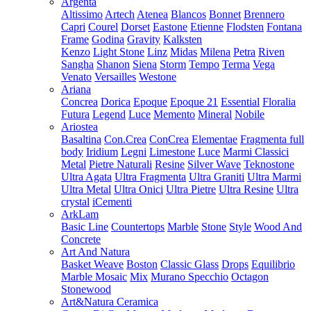
Argenta
Altissimo
Artech
Atenea
Blancos
Bonnet
Brennero
Capri
Courel
Dorset
Eastone
Etienne
Flodsten
Fontana
Frame
Godina
Gravity
Kalksten
Kenzo
Light Stone
Linz
Midas
Milena
Petra
Riven
Sangha
Shanon
Siena
Storm
Tempo
Terma
Vega
Venato
Versailles
Westone
Ariana
Concrea
Dorica
Epoque
Epoque 21
Essential
Floralia
Futura
Legend
Luce
Memento
Mineral
Nobile
Ariostea
Basaltina
Con.Crea
ConCrea
Elementae
Fragmenta full
body
Iridium
Legni
Limestone
Luce
Marmi Classici
Metal
Pietre Naturali
Resine
Silver Wave
Teknostone
Ultra Agata
Ultra Fragmenta
Ultra Graniti
Ultra Marmi
Ultra Metal
Ultra Onici
Ultra Pietre
Ultra Resine
Ultra
crystal
iCementi
ArkLam
Basic Line
Countertops
Marble
Stone
Style
Wood And
Concrete
Art And Natura
Basket Weave
Boston
Classic Glass
Drops
Equilibrio
Marble Mosaic
Mix
Murano Specchio
Octagon
Stonewood
Art&Natura Ceramica