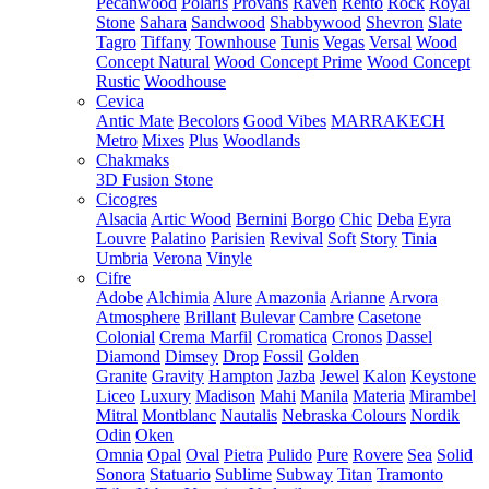
Pecanwood
Polaris
Provans
Raven
Rento
Rock
Royal
Stone
Sahara
Sandwood
Shabbywood
Shevron
Slate
Tagro
Tiffany
Townhouse
Tunis
Vegas
Versal
Wood
Concept Natural
Wood Concept Prime
Wood Concept
Rustic
Woodhouse
Cevica
Antic Mate
Becolors
Good Vibes
MARRAKECH
Metro
Mixes
Plus
Woodlands
Chakmaks
3D Fusion Stone
Cicogres
Alsacia
Artic Wood
Bernini
Borgo
Chic
Deba
Eyra
Louvre
Palatino
Parisien
Revival
Soft
Story
Tinia
Umbria
Verona
Vinyle
Cifre
Adobe
Alchimia
Alure
Amazonia
Arianne
Arvora
Atmosphere
Brillant
Bulevar
Cambre
Casetone
Colonial
Crema Marfil
Cromatica
Cronos
Dassel
Diamond
Dimsey
Drop
Fossil
Golden
Granite
Gravity
Hampton
Jazba
Jewel
Kalon
Keystone
Liceo
Luxury
Madison
Mahi
Manila
Materia
Mirambel
Mitral
Montblanc
Nautalis
Nebraska Colours
Nordik
Odin
Oken
Omnia
Opal
Oval
Pietra
Pulido
Pure
Rovere
Sea
Solid
Sonora
Statuario
Sublime
Subway
Titan
Tramonto