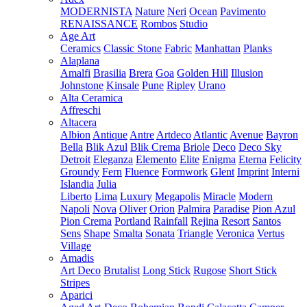
MODERNISTA
Nature
Neri
Ocean
Pavimento
RENAISSANCE
Rombos
Studio
Age Art
Ceramics
Classic Stone
Fabric
Manhattan
Planks
Alaplana
Amalfi
Brasilia
Brera
Goa
Golden Hill
Illusion
Johnstone
Kinsale
Pune
Ripley
Urano
Alta Ceramica
Affreschi
Altacera
Albion
Antique
Antre
Artdeco
Atlantic
Avenue
Bayron
Bella
Blik Azul
Blik Crema
Briole
Deco
Deco Sky
Detroit
Eleganza
Elemento
Elite
Enigma
Eterna
Felicity
Groundy
Fern
Fluence
Formwork
Glent
Imprint
Interni
Islandia
Julia
Liberto
Lima
Luxury
Megapolis
Miracle
Modern
Napoli
Nova
Oliver
Orion
Palmira
Paradise
Pion Azul
Pion Crema
Portland
Rainfall
Rejina
Resort
Santos
Sens
Shape
Smalta
Sonata
Triangle
Veronica
Vertus
Village
Amadis
Art Deco
Brutalist
Long Stick
Rugose
Short Stick
Stripes
Aparici