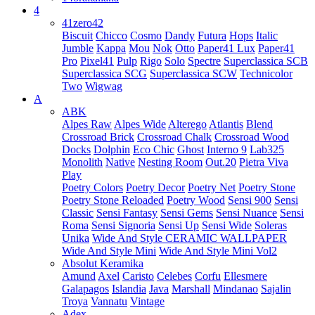
4
41zero42
Biscuit
Chicco
Cosmo
Dandy
Futura
Hops
Italic
Jumble
Kappa
Mou
Nok
Otto
Paper41 Lux
Paper41
Pro
Pixel41
Pulp
Rigo
Solo
Spectre
Superclassica SCB
Superclassica SCG
Superclassica SCW
Technicolor
Two
Wigwag
A
ABK
Alpes Raw
Alpes Wide
Alterego
Atlantis
Blend
Crossroad Brick
Crossroad Chalk
Crossroad Wood
Docks
Dolphin
Eco Chic
Ghost
Interno 9
Lab325
Monolith
Native
Nesting Room
Out.20
Pietra Viva
Play
Poetry Colors
Poetry Decor
Poetry Net
Poetry Stone
Poetry Stone Reloaded
Poetry Wood
Sensi 900
Sensi
Classic
Sensi Fantasy
Sensi Gems
Sensi Nuance
Sensi
Roma
Sensi Signoria
Sensi Up
Sensi Wide
Soleras
Unika
Wide And Style CERAMIC WALLPAPER
Wide And Style Mini
Wide And Style Mini Vol2
Absolut Keramika
Amund
Axel
Caristo
Celebes
Corfu
Ellesmere
Galapagos
Islandia
Java
Marshall
Mindanao
Sajalin
Troya
Vannatu
Vintage
Adex