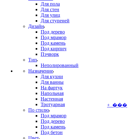
Для пола
Для стен
Для улиц
Для ступеней
Дизайн
Под дерево
Под мрамор
Под камень
Под кирпич
Пэчворк
Тип
Неполированный
Назначение
Для кухни
Для ванны
На фартук
Напольная
Настенная
Тротуарная
+ ���
По стилю
Под мрамор
Под дерево
Под камень
Под бетон
Цвет