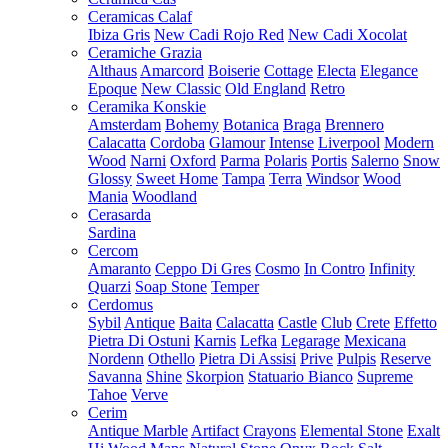
Ceramicas Calaf
Ibiza Gris
New Cadi Rojo Red
New Cadi Xocolat
Ceramiche Grazia
Althaus
Amarcord
Boiserie
Cottage
Electa
Elegance
Epoque
New Classic
Old England
Retro
Ceramika Konskie
Amsterdam
Bohemy
Botanica
Braga
Brennero
Calacatta
Cordoba
Glamour
Intense
Liverpool
Modern
Wood
Narni
Oxford
Parma
Polaris
Portis
Salerno
Snow
Glossy
Sweet Home
Tampa
Terra
Windsor
Wood
Mania
Woodland
Cerasarda
Sardina
Cercom
Amaranto
Ceppo Di Gres
Cosmo
In Contro
Infinity
Quarzi
Soap Stone
Temper
Cerdomus
Sybil
Antique
Baita
Calacatta
Castle
Club
Crete
Effetto
Pietra Di Ostuni
Karnis
Lefka
Legarage
Mexicana
Nordenn
Othello
Pietra Di Assisi
Prive
Pulpis
Reserve
Savanna
Shine
Skorpion
Statuario Bianco
Supreme
Tahoe
Verve
Cerim
Antique Marble
Artifact
Crayons
Elemental Stone
Exalt