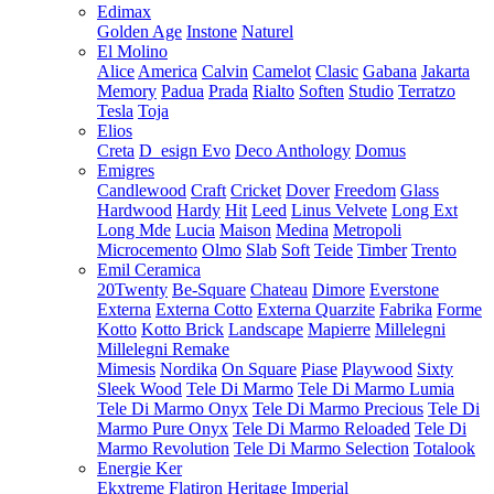
Edimax
Golden Age
Instone
Naturel
El Molino
Alice
America
Calvin
Camelot
Clasic
Gabana
Jakarta
Memory
Padua
Prada
Rialto
Soften
Studio
Terratzo
Tesla
Toja
Elios
Creta
D_esign Evo
Deco Anthology
Domus
Emigres
Candlewood
Craft
Cricket
Dover
Freedom
Glass
Hardwood
Hardy
Hit
Leed
Linus Velvete
Long Ext
Long Mde
Lucia
Maison
Medina
Metropoli
Microcemento
Olmo
Slab
Soft
Teide
Timber
Trento
Emil Ceramica
20Twenty
Be-Square
Chateau
Dimore
Everstone
Externa
Externa Cotto
Externa Quarzite
Fabrika
Forme
Kotto
Kotto Brick
Landscape
Mapierre
Millelegni
Millelegni Remake
Mimesis
Nordika
On Square
Piase
Playwood
Sixty
Sleek Wood
Tele Di Marmo
Tele Di Marmo Lumia
Tele Di Marmo Onyx
Tele Di Marmo Precious
Tele Di
Marmo Pure Onyx
Tele Di Marmo Reloaded
Tele Di
Marmo Revolution
Tele Di Marmo Selection
Totalook
Energie Ker
Ekxtreme
Flatiron
Heritage
Imperial