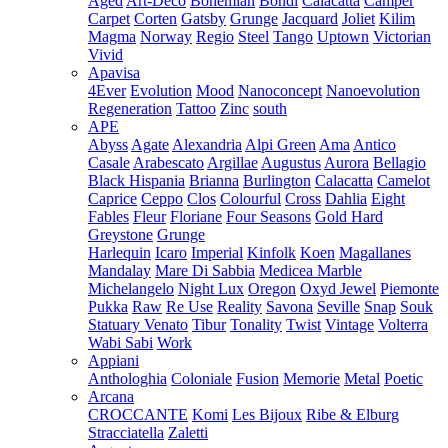
Aged
Art-Deco
Bohemian
Bondi
Calacatta
Camper
Carpet
Corten
Gatsby
Grunge
Jacquard
Joliet
Kilim
Magma
Norway
Regio
Steel
Tango
Uptown
Victorian
Vivid
Apavisa
4Ever
Evolution
Mood
Nanoconcept
Nanoevolution
Regeneration
Tattoo
Zinc
south
APE
Abyss
Agate
Alexandria
Alpi Green
Ama
Antico
Casale
Arabescato
Argillae
Augustus
Aurora
Bellagio
Black Hispania
Brianna
Burlington
Calacatta
Camelot
Caprice
Ceppo
Clos
Colourful
Cross
Dahlia
Eight
Fables
Fleur
Floriane
Four Seasons
Gold Hard
Greystone
Grunge
Harlequin
Icaro
Imperial
Kinfolk
Koen
Magallanes
Mandalay
Mare Di Sabbia
Medicea Marble
Michelangelo
Night Lux
Oregon
Oxyd Jewel
Piemonte
Pukka
Raw
Re Use
Reality
Savona
Seville
Snap
Souk
Statuary Venato
Tibur
Tonality
Twist
Vintage
Volterra
Wabi Sabi
Work
Appiani
Anthologhia
Coloniale
Fusion
Memorie
Metal
Poetic
Arcana
CROCCANTE
Komi
Les Bijoux
Ribe & Elburg
Stracciatella
Zaletti