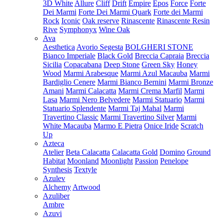
3D White
Allure
Cliff
Drift
Empire
Epos
Force
Forte
Dei Marmi
Forte Dei Marmi Quark
Forte dei Marmi
Rock
Iconic
Oak reserve
Rinascente
Rinascente Resin
Rive
Symphonyx
Wine Oak
Ava
Aesthetica
Avorio Segesta
BOLGHERI STONE
Bianco Imperiale
Black Gold
Breccia Capraia
Breccia
Sicilia
Copacabana
Deep Stone
Green Sky
Honey
Wood
Marmi Arabesque
Marmi Azul Macauba
Marmi
Bardiglio Cenere
Marmi Bianco Bernini
Marmi Bronze
Amani
Marmi Calacatta
Marmi Crema Marfil
Marmi
Lasa
Marmi Nero Belvedere
Marmi Statuario
Marmi
Statuario Splendente
Marmi Taj Mahal
Marmi
Travertino Classic
Marmi Travertino Silver
Marmi
White Macauba
Marmo E Pietra
Onice Iride
Scratch
Up
Azteca
Atelier
Beta Calacatta
Calacatta Gold
Domino
Ground
Habitat
Moonland
Moonlight
Passion
Penelope
Synthesis
Textyle
Azulev
Alchemy
Artwood
Azuliber
Ambre
Azuvi