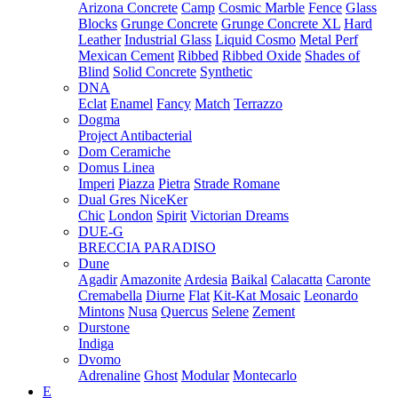
Arizona Concrete
Camp
Cosmic Marble
Fence
Glass
Blocks
Grunge Concrete
Grunge Concrete XL
Hard
Leather
Industrial Glass
Liquid Cosmo
Metal Perf
Mexican Cement
Ribbed
Ribbed Oxide
Shades of
Blind
Solid Concrete
Synthetic
DNA
Eclat
Enamel
Fancy
Match
Terrazzo
Dogma
Project Antibacterial
Dom Ceramiche
Domus Linea
Imperi
Piazza
Pietra
Strade Romane
Dual Gres NiceKer
Chic
London
Spirit
Victorian Dreams
DUE-G
BRECCIA PARADISO
Dune
Agadir
Amazonite
Ardesia
Baikal
Calacatta
Caronte
Cremabella
Diurne
Flat
Kit-Kat Mosaic
Leonardo
Mintons
Nusa
Quercus
Selene
Zement
Durstone
Indiga
Dvomo
Adrenaline
Ghost
Modular
Montecarlo
E