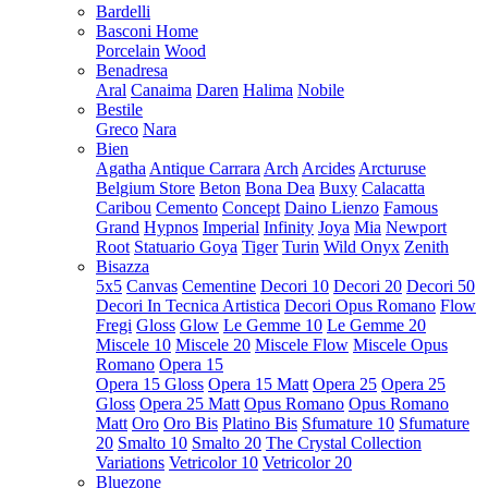
Bardelli
Basconi Home
Porcelain
Wood
Benadresa
Aral
Canaima
Daren
Halima
Nobile
Bestile
Greco
Nara
Bien
Agatha
Antique Carrara
Arch
Arcides
Arcturuse
Belgium Store
Beton
Bona Dea
Buxy
Calacatta
Caribou
Cemento
Concept
Daino Lienzo
Famous
Grand
Hypnos
Imperial
Infinity
Joya
Mia
Newport
Root
Statuario Goya
Tiger
Turin
Wild Onyx
Zenith
Bisazza
5x5
Canvas
Cementine
Decori 10
Decori 20
Decori 50
Decori In Tecnica Artistica
Decori Opus Romano
Flow
Fregi
Gloss
Glow
Le Gemme 10
Le Gemme 20
Miscele 10
Miscele 20
Miscele Flow
Miscele Opus
Romano
Opera 15
Opera 15 Gloss
Opera 15 Matt
Opera 25
Opera 25
Gloss
Opera 25 Matt
Opus Romano
Opus Romano
Matt
Oro
Oro Bis
Platino Bis
Sfumature 10
Sfumature
20
Smalto 10
Smalto 20
The Crystal Collection
Variations
Vetricolor 10
Vetricolor 20
Bluezone