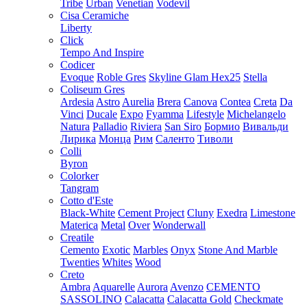
Tribe
Urban
Venetian
Vodevil
Cisa Ceramiche
Liberty
Click
Tempo And Inspire
Codicer
Evoque
Roble Gres
Skyline Glam Hex25
Stella
Coliseum Gres
Ardesia
Astro
Aurelia
Brera
Canova
Contea
Creta
Da
Vinci
Ducale
Expo
Fyamma
Lifestyle
Michelangelo
Natura
Palladio
Riviera
San Siro
Бормио
Вивальди
Лирика
Монца
Рим
Саленто
Тиволи
Colli
Byron
Colorker
Tangram
Cotto d'Este
Black-White
Cement Project
Cluny
Exedra
Limestone
Materica
Metal
Over
Wonderwall
Creatile
Cemento
Exotic
Marbles
Onyx
Stone And Marble
Twenties
Whites
Wood
Creto
Ambra
Aquarelle
Aurora
Avenzo
CEMENTO
SASSOLINO
Calacatta
Calacatta Gold
Checkmate