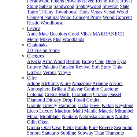
Pecanwood
Polaris
Provans
Raven
Rento
Rock
Royal
Stone
Sahara
Sandwood
Shabbywood
Shevron
Slate
Tagro
Tiffany
Townhouse
Tunis
Vegas
Versal
Wood
Concept Natural
Wood Concept Prime
Wood Concept
Rustic
Woodhouse
Cevica
Antic Mate
Becolors
Good Vibes
MARRAKECH
Metro
Mixes
Plus
Woodlands
Chakmaks
3D Fusion Stone
Cicogres
Alsacia
Artic Wood
Bernini
Borgo
Chic
Deba
Eyra
Louvre
Palatino
Parisien
Revival
Soft
Story
Tinia
Umbria
Verona
Vinyle
Cifre
Adobe
Alchimia
Alure
Amazonia
Arianne
Arvora
Atmosphere
Brillant
Bulevar
Cambre
Casetone
Colonial
Crema Marfil
Cromatica
Cronos
Dassel
Diamond
Dimsey
Drop
Fossil
Golden
Granite
Gravity
Hampton
Jazba
Jewel
Kalon
Keystone
Liceo
Luxury
Madison
Mahi
Manila
Materia
Mirambel
Mitral
Montblanc
Nautalis
Nebraska Colours
Nordik
Odin
Oken
Omnia
Opal
Oval
Pietra
Pulido
Pure
Rovere
Sea
Solid
Sonora
Statuario
Sublime
Subway
Titan
Tramonto