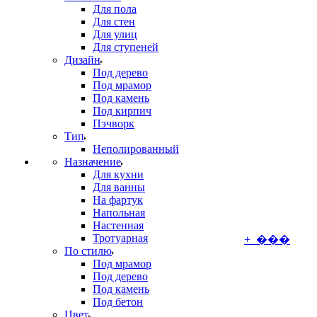
Для пола
Для стен
Для улиц
Для ступеней
Дизайн
Под дерево
Под мрамор
Под камень
Под кирпич
Пэчворк
Тип
Неполированный
Назначение
Для кухни
Для ванны
На фартук
Напольная
Настенная
Тротуарная
+ ���
По стилю
Под мрамор
Под дерево
Под камень
Под бетон
Цвет