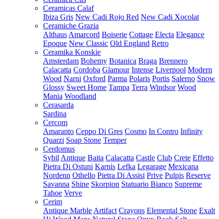
Ceramicas Calaf
Ibiza Gris
New Cadi Rojo Red
New Cadi Xocolat
Ceramiche Grazia
Althaus
Amarcord
Boiserie
Cottage
Electa
Elegance
Epoque
New Classic
Old England
Retro
Ceramika Konskie
Amsterdam
Bohemy
Botanica
Braga
Brennero
Calacatta
Cordoba
Glamour
Intense
Liverpool
Modern
Wood
Narni
Oxford
Parma
Polaris
Portis
Salerno
Snow
Glossy
Sweet Home
Tampa
Terra
Windsor
Wood
Mania
Woodland
Cerasarda
Sardina
Cercom
Amaranto
Ceppo Di Gres
Cosmo
In Contro
Infinity
Quarzi
Soap Stone
Temper
Cerdomus
Sybil
Antique
Baita
Calacatta
Castle
Club
Crete
Effetto
Pietra Di Ostuni
Karnis
Lefka
Legarage
Mexicana
Nordenn
Othello
Pietra Di Assisi
Prive
Pulpis
Reserve
Savanna
Shine
Skorpion
Statuario Bianco
Supreme
Tahoe
Verve
Cerim
Antique Marble
Artifact
Crayons
Elemental Stone
Exalt