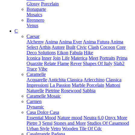
Glossy
Porcelain
Bonaparte
Mosaics
Brennero
Venus
C
Caesar
Alchemy
Anima
Anima Ever
Anima Futura
Anima
Select
Arthis
Autore
Built
Civic
Clash
Cocoon
Core
Deco Solutions
Eikon
Fabula
Hike
Iconica
Inner
Join
Life
Materica
Meet
Portraits
Prima
Quarzite
Relate Flame
Rever
Shapes Of Italy
Slab2
Trace
Vibe
Caramelle
Acquarelle
Antichita Classica
Arlecchino
Classica
Impressioni
La Passion
Marble Porcelain
Mattoni
Naturelle
Pietrine
Rosewood
Sabbia
Caramelle Mosaic
Carmen
Dynamic
Casa Dolce Casa
Essential Mood
Nature mood
Neutra 6.0
Onyx More
Pietre 3
Sensi
Stones and More
Studios Of Casamood
Urban Style
Vetro
Wooden Tile Of Cdc
Casalgrande Padana