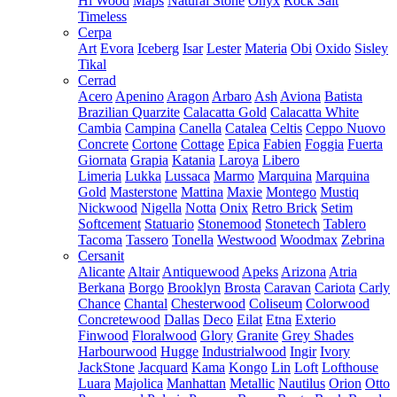
Hi Wood
Maps
Natural Stone
Onyx
Rock Salt
Timeless
Cerpa
Art
Evora
Iceberg
Isar
Lester
Materia
Obi
Oxido
Sisley
Tikal
Cerrad
Acero
Apenino
Aragon
Arbaro
Ash
Aviona
Batista
Brazilian Quarzite
Calacatta Gold
Calacatta White
Cambia
Campina
Canella
Catalea
Celtis
Ceppo Nuovo
Concrete
Cortone
Cottage
Epica
Fabien
Foggia
Fuerta
Giornata
Grapia
Katania
Laroya
Libero
Limeria
Lukka
Lussaca
Marmo
Marquina
Marquina
Gold
Masterstone
Mattina
Maxie
Montego
Mustiq
Nickwood
Nigella
Notta
Onix
Retro Brick
Setim
Softcement
Statuario
Stonemood
Stonetech
Tablero
Tacoma
Tassero
Tonella
Westwood
Woodmax
Zebrina
Cersanit
Alicante
Altair
Antiquewood
Apeks
Arizona
Atria
Berkana
Borgo
Brooklyn
Brosta
Caravan
Cariota
Carly
Chance
Chantal
Chesterwood
Coliseum
Colorwood
Concretewood
Dallas
Deco
Eilat
Etna
Exterio
Finwood
Floralwood
Glory
Granite
Grey Shades
Harbourwood
Hugge
Industrialwood
Ingir
Ivory
JackStone
Jacquard
Kama
Kongo
Lin
Loft
Lofthouse
Luara
Majolica
Manhattan
Metallic
Nautilus
Orion
Otto