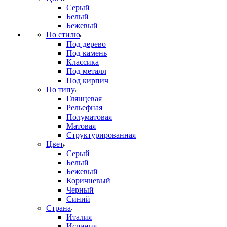
Серый
Белый
Бежевый
По стилю
Под дерево
Под камень
Классика
Под металл
Под кирпич
По типу
Глянцевая
Рельефная
Полуматовая
Матовая
Структурированная
Цвет
Серый
Белый
Бежевый
Коричневый
Черный
Синий
Страна
Италия
Испания