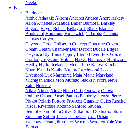
Neeko
B
Baldocer
Active
Adaggio
Akrom
Ancares
Andrea
Anore
Arkety
Arlon
Athenea
Atlantida
Baker
Balmoral
Barkley
Bayona
Bayur
Belfast
Bellagio-1
Black
Blancos
Boulevard
Boutonne
Brunswich
Calacatta
Calcutta
Canvas
Canyon
Cayenne
Code
Coliseum
Concept
Concrete
Coverty
Cream
Cream Chamber
Delf
Detroit
Ducale
Edges
Eleganza
Elyt
Enna
Epping
Eternal
Even
Fox
Grace
Grafton
Greystone
Habitat
Hakea
Hannover
Hardwood
Hedby
Hydra
Iceland
Invictus
June
Kaliva
Kamba
Kauri
Kavala
Kotibe
Kunny
Larchwood
Leeds
Liverpool
Lux Marmorea
Maia
Maine
Maryland
Michigan
Milos
Mon
Muretto
Naoki
Navora
Neve
Satin
Nexside
Nikea
Nimes
Niove
Noah
Ohio
Oneway
Otawa
Oxiline
Ozone
Parsel
Patmos
Pembrey
Pienza
Pierre
Piggot
Polaris
Portoro
Prospect
Quarzite
Quios
Raschel
Riscal
Riverdale
Rodano
Sanford
Savona
Seul
Shetland
Shira
Silver
Sitka
Solid
Statuario
Storm
Sunshine
Sutton
Tasos
Tennessee
Ural
Urban
Vancouver
Vanglih
Venice
Wacom
Wooden
Yale
York
Zermatt