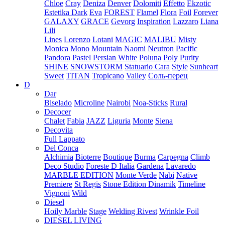
Chloe
Cray
Deniza
Denver
Dolomiti
Effetto
Ekzotic
Estetika Dark
Eva
FOREST
Flamel
Flora
Foil
Forever
GALAXY
GRACE
Gevorg
Inspiration
Lazzaro
Liana
Lili
Lines
Lorenzo
Lotani
MAGIC
MALIBU
Misty
Monica
Mono
Mountain
Naomi
Neutron
Pacific
Pandora
Pastel
Persian White
Poluna
Poly
Purity
SHINE
SNOWSTORM
Statuario Cara
Style
Sunheart
Sweet
TITAN
Tropicano
Valley
Соль-перец
D
Dar
Biselado
Microline
Nairobi
Noa-Sticks
Rural
Decocer
Chalet
Fabia
JAZZ
Liguria
Monte
Siena
Decovita
Full Lappato
Del Conca
Alchimia
Bioterre
Boutique
Burma
Carpegna
Climb
Deco Studio
Foreste D Italia
Gardena
Lavaredo
MARBLE EDITION
Monte Verde
Nabi
Native
Premiere
St Regis
Stone Edition Dinamik
Timeline
Vignoni
Wild
Diesel
Hoily Marble
Stage
Welding Rivest
Wrinkle Foil
DIESEL LIVING