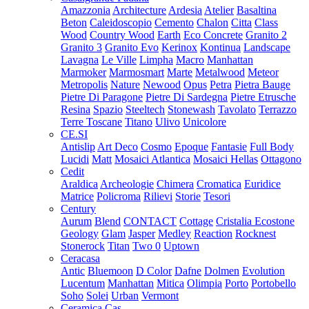
Amazzonia
Architecture
Ardesia
Atelier
Basaltina
Beton
Caleidoscopio
Cemento
Chalon
Citta
Class
Wood
Country Wood
Earth
Eco Concrete
Granito 2
Granito 3
Granito Evo
Kerinox
Kontinua
Landscape
Lavagna
Le Ville
Limpha
Macro
Manhattan
Marmoker
Marmosmart
Marte
Metalwood
Meteor
Metropolis
Nature
Newood
Opus
Petra
Pietra Bauge
Pietre Di Paragone
Pietre Di Sardegna
Pietre Etrusche
Resina
Spazio
Steeltech
Stonewash
Tavolato
Terrazzo
Terre Toscane
Titano
Ulivo
Unicolore
CE.SI
Antislip
Art Deco
Cosmo
Epoque
Fantasie
Full Body
Lucidi
Matt
Mosaici Atlantica
Mosaici Hellas
Ottagono
Cedit
Araldica
Archeologie
Chimera
Cromatica
Euridice
Matrice
Policroma
Rilievi
Storie
Tesori
Century
Aurum
Blend
CONTACT
Cottage
Cristalia
Ecostone
Geology
Glam
Jasper
Medley
Reaction
Rocknest
Stonerock
Titan
Two 0
Uptown
Ceracasa
Antic
Bluemoon
D Color
Dafne
Dolmen
Evolution
Lucentum
Manhattan
Mitica
Olimpia
Porto
Portobello
Soho
Solei
Urban
Vermont
Ceramica Cas