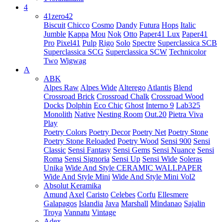
4
41zero42
Biscuit
Chicco
Cosmo
Dandy
Futura
Hops
Italic
Jumble
Kappa
Mou
Nok
Otto
Paper41 Lux
Paper41
Pro
Pixel41
Pulp
Rigo
Solo
Spectre
Superclassica SCB
Superclassica SCG
Superclassica SCW
Technicolor
Two
Wigwag
A
ABK
Alpes Raw
Alpes Wide
Alterego
Atlantis
Blend
Crossroad Brick
Crossroad Chalk
Crossroad Wood
Docks
Dolphin
Eco Chic
Ghost
Interno 9
Lab325
Monolith
Native
Nesting Room
Out.20
Pietra Viva
Play
Poetry Colors
Poetry Decor
Poetry Net
Poetry Stone
Poetry Stone Reloaded
Poetry Wood
Sensi 900
Sensi
Classic
Sensi Fantasy
Sensi Gems
Sensi Nuance
Sensi
Roma
Sensi Signoria
Sensi Up
Sensi Wide
Soleras
Unika
Wide And Style CERAMIC WALLPAPER
Wide And Style Mini
Wide And Style Mini Vol2
Absolut Keramika
Amund
Axel
Caristo
Celebes
Corfu
Ellesmere
Galapagos
Islandia
Java
Marshall
Mindanao
Sajalin
Troya
Vannatu
Vintage
Adex