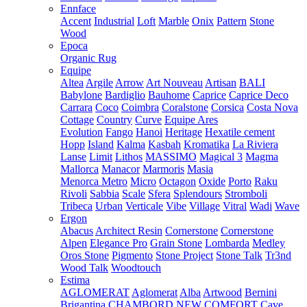
Ennface
Accent
Industrial
Loft
Marble
Onix
Pattern
Stone
Wood
Epoca
Organic Rug
Equipe
Altea
Argile
Arrow
Art Nouveau
Artisan
BALI
Babylone
Bardiglio
Bauhome
Caprice
Caprice Deco
Carrara
Coco
Coimbra
Coralstone
Corsica
Costa Nova
Cottage
Country
Curve
Equipe Ares
Evolution
Fango
Hanoi
Heritage
Hexatile cement
Hopp
Island
Kalma
Kasbah
Kromatika
La Riviera
Lanse
Limit
Lithos
MASSIMO
Magical 3
Magma
Mallorca
Manacor
Marmoris
Masia
Menorca
Metro
Micro
Octagon
Oxide
Porto
Raku
Rivoli
Sabbia
Scale
Sfera
Splendours
Stromboli
Tribeca
Urban
Verticale
Vibe
Village
Vitral
Wadi
Wave
Ergon
Abacus
Architect Resin
Cornerstone
Cornerstone
Alpen
Elegance Pro
Grain Stone
Lombarda
Medley
Oros Stone
Pigmento
Stone Project
Stone Talk
Tr3nd
Wood Talk
Woodtouch
Estima
AGLOMERAT
Aglomerat
Alba
Artwood
Bernini
Brigantina
CHAMBORD NEW
COMFORT
Cave