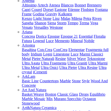
Argenta
Altissimo
Artech
Atenea
Blancos
Bonnet
Brennero
Capri
Courel
Dorset
Eastone
Etienne
Flodsten
Fontana
Frame
Godina
Gravity
Kalksten
Kenzo
Light Stone
Linz
Midas
Milena
Petra
Riven
Sangha
Shanon
Siena
Storm
Tempo
Terma
Vega
Venato
Versailles
Westone
Ariana
Concrea
Dorica
Epoque
Epoque 21
Essential
Floralia
Futura
Legend
Luce
Memento
Mineral
Nobile
Ariostea
Basaltina
Con.Crea
ConCrea
Elementae
Fragmenta full
body
Iridium
Legni
Limestone
Luce
Marmi Classici
Metal
Pietre Naturali
Resine
Silver Wave
Teknostone
Ultra Agata
Ultra Fragmenta
Ultra Graniti
Ultra Marmi
Ultra Metal
Ultra Onici
Ultra Pietre
Ultra Resine
Ultra
crystal
iCementi
ArkLam
Basic Line
Countertops
Marble
Stone
Style
Wood And
Concrete
Art And Natura
Basket Weave
Boston
Classic Glass
Drops
Equilibrio
Marble Mosaic
Mix
Murano Specchio
Octagon
Stonewood
Art&Natura Ceramica