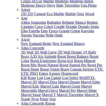
Ceppo Di Gre
Marmo
Moderno
Moderno Beton
Moderno Stucco
Onyx
Slate
Travertino
Una Pietra
Artcer
1Xl
2Xl
Cement
Eco Marble
Marble
Onix
Wood
Arte
Aldea
Amazonia
Barbados
Bellante
Blanca
Broken
Castanio
Cava
Colori
Coralle
Dorado
Dorado Stone
Elba
Estrella
Etno
Fuoco
Graniti
Grigia
Karyntia
Navara
Navona
Nella
Onde
Ascot
New England Beige
New England Bianco
Atlas Concorde
3D Wall
3D Wall Carve
3D Wall Design
3Д Вайт
Волл
AXI
Aix
Aplomb
Boost
Boost Balance
Boost
Color
Boost Expression
Boost Icor
Boost Mineral
Boost Mix
Boost Natural
Boost Natural Pro
Boost Pro
Boost Stone
Boost Vision
Brave
Canone Inverso
ETIC
ETIC PRO
Entice
Exence
Heartwood
Klif
Kone
Log
Log Cansei
Log Select
MARVEL
Marvel 3D
Marvel Diva
Marvel Dream
Marvel Edge
Marvel Epic
Marvel Gala
Marvel Gems
Marvel
Meraviglia
Marvel Onyx
Marvel Pro
Marvel Shine
Marvel Stone
Marvel T
Marvel Travertine
Marvel X
Norde
Nyra
Prism
Vest
Atlas Concorde Russia