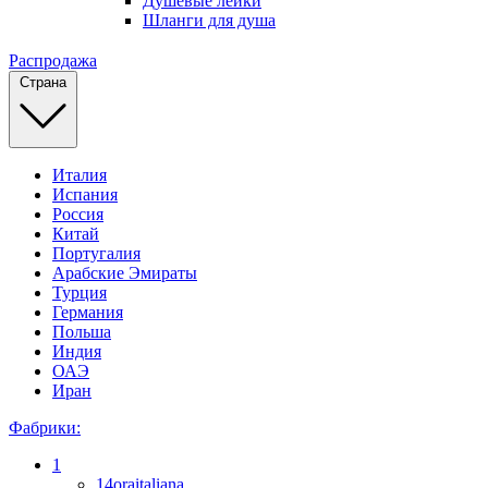
Душевые лейки
Шланги для душа
Распродажа
Страна
Италия
Испания
Россия
Китай
Португалия
Арабские Эмираты
Турция
Германия
Польша
Индия
ОАЭ
Иран
Фабрики:
1
14oraitaliana