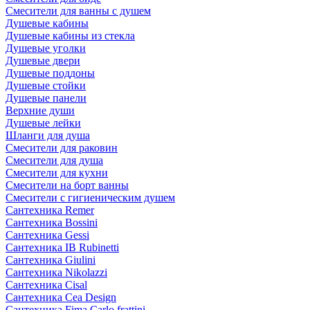
Смесители для ванны с душем
Душевые кабины
Душевые кабины из стекла
Душевые уголки
Душевые двери
Душевые поддоны
Душевые стойки
Душевые панели
Верхние души
Душевые лейки
Шланги для душа
Смесители для раковин
Смесители для душа
Смесители для кухни
Смесители на борт ванны
Смесители с гигиеническим душем
Сантехника Remer
Сантехника Bossini
Сантехника Gessi
Сантехника IB Rubinetti
Сантехника Giulini
Сантехника Nikolazzi
Сантехника Cisal
Сантехника Cea Design
Сантехника Fima Carlo frattini