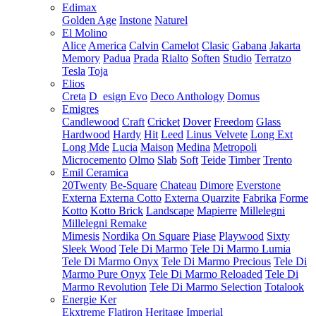
Edimax
Golden Age
Instone
Naturel
El Molino
Alice
America
Calvin
Camelot
Clasic
Gabana
Jakarta
Memory
Padua
Prada
Rialto
Soften
Studio
Terratzo
Tesla
Toja
Elios
Creta
D_esign Evo
Deco Anthology
Domus
Emigres
Candlewood
Craft
Cricket
Dover
Freedom
Glass
Hardwood
Hardy
Hit
Leed
Linus Velvete
Long Ext
Long Mde
Lucia
Maison
Medina
Metropoli
Microcemento
Olmo
Slab
Soft
Teide
Timber
Trento
Emil Ceramica
20Twenty
Be-Square
Chateau
Dimore
Everstone
Externa
Externa Cotto
Externa Quarzite
Fabrika
Forme
Kotto
Kotto Brick
Landscape
Mapierre
Millelegni
Millelegni Remake
Mimesis
Nordika
On Square
Piase
Playwood
Sixty
Sleek Wood
Tele Di Marmo
Tele Di Marmo Lumia
Tele Di Marmo Onyx
Tele Di Marmo Precious
Tele Di
Marmo Pure Onyx
Tele Di Marmo Reloaded
Tele Di
Marmo Revolution
Tele Di Marmo Selection
Totalook
Energie Ker
Ekxtreme
Flatiron
Heritage
Imperial