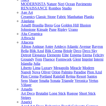
MODERNISTA
Nature
Neri
Ocean
Pavimento
RENAISSANCE
Rombos
Studio
Age Art
Ceramics
Classic Stone
Fabric
Manhattan
Planks
Alaplana
Amalfi
Brasilia
Brera
Goa
Golden Hill
Illusion
Johnstone
Kinsale
Pune
Ripley
Urano
Alta Ceramica
Affreschi
Altacera
Albion
Antique
Antre
Artdeco
Atlantic
Avenue
Bayron
Bella
Blik Azul
Blik Crema
Briole
Deco
Deco Sky
Detroit
Eleganza
Elemento
Elite
Enigma
Eterna
Felicity
Groundy
Fern
Fluence
Formwork
Glent
Imprint
Interni
Islandia
Julia
Liberto
Lima
Luxury
Megapolis
Miracle
Modern
Napoli
Nova
Oliver
Orion
Palmira
Paradise
Pion Azul
Pion Crema
Portland
Rainfall
Rejina
Resort
Santos
Sens
Shape
Smalta
Sonata
Triangle
Veronica
Vertus
Village
Amadis
Art Deco
Brutalist
Long Stick
Rugose
Short Stick
Stripes
Aparici