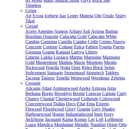
Hi Wood
Maps
Natural Stone
Onyx
Rock Salt
Timeless
Cerpa
Art
Evora
Iceberg
Isar
Lester
Materia
Obi
Oxido
Sisley
Tikal
Cerrad
Acero
Apenino
Aragon
Arbaro
Ash
Aviona
Batista
Brazilian Quarzite
Calacatta Gold
Calacatta White
Cambia
Campina
Canella
Catalea
Celtis
Ceppo Nuovo
Concrete
Cortone
Cottage
Epica
Fabien
Foggia
Fuerta
Giornata
Grapia
Katania
Laroya
Libero
Limeria
Lukka
Lussaca
Marmo
Marquina
Marquina
Gold
Masterstone
Mattina
Maxie
Montego
Mustiq
Nickwood
Nigella
Notta
Onix
Retro Brick
Setim
Softcement
Statuario
Stonemood
Stonetech
Tablero
Tacoma
Tassero
Tonella
Westwood
Woodmax
Zebrina
Cersanit
Alicante
Altair
Antiquewood
Apeks
Arizona
Atria
Berkana
Borgo
Brooklyn
Brosta
Caravan
Cariota
Carly
Chance
Chantal
Chesterwood
Coliseum
Colorwood
Concretewood
Dallas
Deco
Eilat
Etna
Exterio
Finwood
Floralwood
Glory
Granite
Grey Shades
Harbourwood
Hugge
Industrialwood
Ingir
Ivory
JackStone
Jacquard
Kama
Kongo
Lin
Loft
Lofthouse
Luara
Majolica
Manhattan
Metallic
Nautilus
Orion
Otto