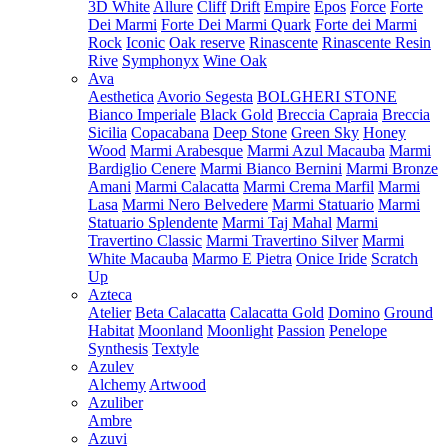
3D White
Allure
Cliff
Drift
Empire
Epos
Force
Forte
Dei Marmi
Forte Dei Marmi Quark
Forte dei Marmi
Rock
Iconic
Oak reserve
Rinascente
Rinascente Resin
Rive
Symphonyx
Wine Oak
Ava
Aesthetica
Avorio Segesta
BOLGHERI STONE
Bianco Imperiale
Black Gold
Breccia Capraia
Breccia
Sicilia
Copacabana
Deep Stone
Green Sky
Honey
Wood
Marmi Arabesque
Marmi Azul Macauba
Marmi
Bardiglio Cenere
Marmi Bianco Bernini
Marmi Bronze
Amani
Marmi Calacatta
Marmi Crema Marfil
Marmi
Lasa
Marmi Nero Belvedere
Marmi Statuario
Marmi
Statuario Splendente
Marmi Taj Mahal
Marmi
Travertino Classic
Marmi Travertino Silver
Marmi
White Macauba
Marmo E Pietra
Onice Iride
Scratch
Up
Azteca
Atelier
Beta Calacatta
Calacatta Gold
Domino
Ground
Habitat
Moonland
Moonlight
Passion
Penelope
Synthesis
Textyle
Azulev
Alchemy
Artwood
Azuliber
Ambre
Azuvi