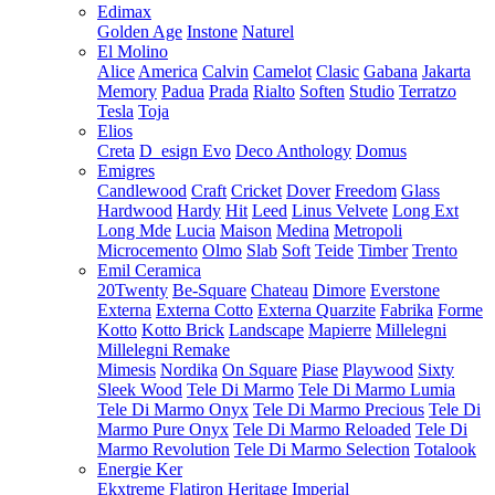
Edimax
Golden Age
Instone
Naturel
El Molino
Alice
America
Calvin
Camelot
Clasic
Gabana
Jakarta
Memory
Padua
Prada
Rialto
Soften
Studio
Terratzo
Tesla
Toja
Elios
Creta
D_esign Evo
Deco Anthology
Domus
Emigres
Candlewood
Craft
Cricket
Dover
Freedom
Glass
Hardwood
Hardy
Hit
Leed
Linus Velvete
Long Ext
Long Mde
Lucia
Maison
Medina
Metropoli
Microcemento
Olmo
Slab
Soft
Teide
Timber
Trento
Emil Ceramica
20Twenty
Be-Square
Chateau
Dimore
Everstone
Externa
Externa Cotto
Externa Quarzite
Fabrika
Forme
Kotto
Kotto Brick
Landscape
Mapierre
Millelegni
Millelegni Remake
Mimesis
Nordika
On Square
Piase
Playwood
Sixty
Sleek Wood
Tele Di Marmo
Tele Di Marmo Lumia
Tele Di Marmo Onyx
Tele Di Marmo Precious
Tele Di
Marmo Pure Onyx
Tele Di Marmo Reloaded
Tele Di
Marmo Revolution
Tele Di Marmo Selection
Totalook
Energie Ker
Ekxtreme
Flatiron
Heritage
Imperial