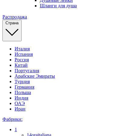
Душевые лейки
Шланги для душа
Распродажа
Страна
Италия
Испания
Россия
Китай
Португалия
Арабские Эмираты
Турция
Германия
Польша
Индия
ОАЭ
Иран
Фабрики:
1
14oraitaliana