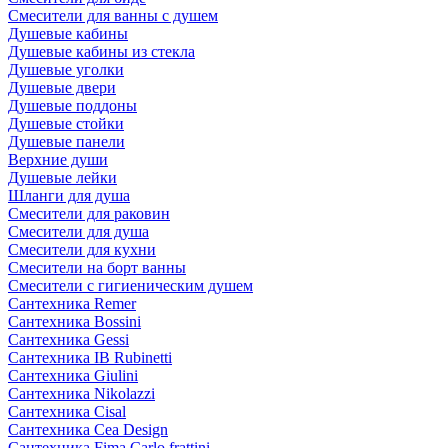
Смесители для ванны с душем
Душевые кабины
Душевые кабины из стекла
Душевые уголки
Душевые двери
Душевые поддоны
Душевые стойки
Душевые панели
Верхние души
Душевые лейки
Шланги для душа
Смесители для раковин
Смесители для душа
Смесители для кухни
Смесители на борт ванны
Смесители с гигиеническим душем
Сантехника Remer
Сантехника Bossini
Сантехника Gessi
Сантехника IB Rubinetti
Сантехника Giulini
Сантехника Nikolazzi
Сантехника Cisal
Сантехника Cea Design
Сантехника Fima Carlo frattini