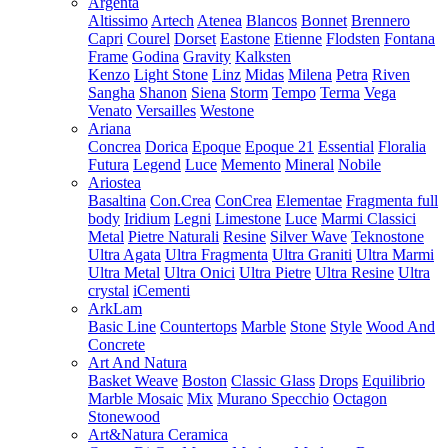
Argenta
Altissimo
Artech
Atenea
Blancos
Bonnet
Brennero
Capri
Courel
Dorset
Eastone
Etienne
Flodsten
Fontana
Frame
Godina
Gravity
Kalksten
Kenzo
Light Stone
Linz
Midas
Milena
Petra
Riven
Sangha
Shanon
Siena
Storm
Tempo
Terma
Vega
Venato
Versailles
Westone
Ariana
Concrea
Dorica
Epoque
Epoque 21
Essential
Floralia
Futura
Legend
Luce
Memento
Mineral
Nobile
Ariostea
Basaltina
Con.Crea
ConCrea
Elementae
Fragmenta full
body
Iridium
Legni
Limestone
Luce
Marmi Classici
Metal
Pietre Naturali
Resine
Silver Wave
Teknostone
Ultra Agata
Ultra Fragmenta
Ultra Graniti
Ultra Marmi
Ultra Metal
Ultra Onici
Ultra Pietre
Ultra Resine
Ultra
crystal
iCementi
ArkLam
Basic Line
Countertops
Marble
Stone
Style
Wood And
Concrete
Art And Natura
Basket Weave
Boston
Classic Glass
Drops
Equilibrio
Marble Mosaic
Mix
Murano Specchio
Octagon
Stonewood
Art&Natura Ceramica