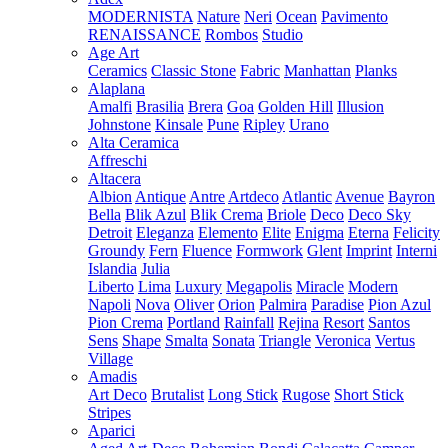
MODERNISTA
Nature
Neri
Ocean
Pavimento
RENAISSANCE
Rombos
Studio
Age Art
Ceramics
Classic Stone
Fabric
Manhattan
Planks
Alaplana
Amalfi
Brasilia
Brera
Goa
Golden Hill
Illusion
Johnstone
Kinsale
Pune
Ripley
Urano
Alta Ceramica
Affreschi
Altacera
Albion
Antique
Antre
Artdeco
Atlantic
Avenue
Bayron
Bella
Blik Azul
Blik Crema
Briole
Deco
Deco Sky
Detroit
Eleganza
Elemento
Elite
Enigma
Eterna
Felicity
Groundy
Fern
Fluence
Formwork
Glent
Imprint
Interni
Islandia
Julia
Liberto
Lima
Luxury
Megapolis
Miracle
Modern
Napoli
Nova
Oliver
Orion
Palmira
Paradise
Pion Azul
Pion Crema
Portland
Rainfall
Rejina
Resort
Santos
Sens
Shape
Smalta
Sonata
Triangle
Veronica
Vertus
Village
Amadis
Art Deco
Brutalist
Long Stick
Rugose
Short Stick
Stripes
Aparici