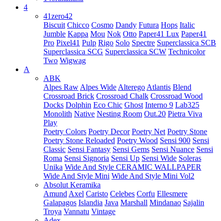
4
41zero42
Biscuit
Chicco
Cosmo
Dandy
Futura
Hops
Italic
Jumble
Kappa
Mou
Nok
Otto
Paper41 Lux
Paper41
Pro
Pixel41
Pulp
Rigo
Solo
Spectre
Superclassica SCB
Superclassica SCG
Superclassica SCW
Technicolor
Two
Wigwag
A
ABK
Alpes Raw
Alpes Wide
Alterego
Atlantis
Blend
Crossroad Brick
Crossroad Chalk
Crossroad Wood
Docks
Dolphin
Eco Chic
Ghost
Interno 9
Lab325
Monolith
Native
Nesting Room
Out.20
Pietra Viva
Play
Poetry Colors
Poetry Decor
Poetry Net
Poetry Stone
Poetry Stone Reloaded
Poetry Wood
Sensi 900
Sensi
Classic
Sensi Fantasy
Sensi Gems
Sensi Nuance
Sensi
Roma
Sensi Signoria
Sensi Up
Sensi Wide
Soleras
Unika
Wide And Style CERAMIC WALLPAPER
Wide And Style Mini
Wide And Style Mini Vol2
Absolut Keramika
Amund
Axel
Caristo
Celebes
Corfu
Ellesmere
Galapagos
Islandia
Java
Marshall
Mindanao
Sajalin
Troya
Vannatu
Vintage
Adex