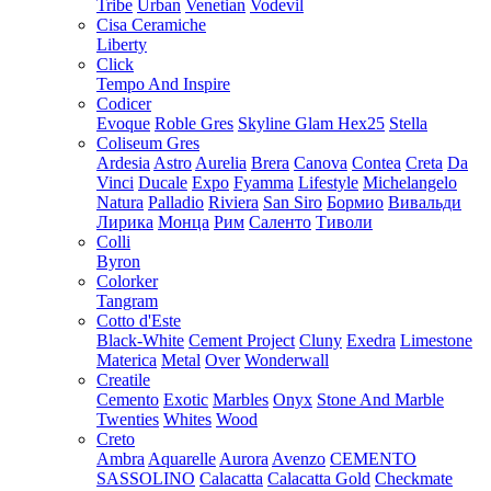
Tribe
Urban
Venetian
Vodevil
Cisa Ceramiche
Liberty
Click
Tempo And Inspire
Codicer
Evoque
Roble Gres
Skyline Glam Hex25
Stella
Coliseum Gres
Ardesia
Astro
Aurelia
Brera
Canova
Contea
Creta
Da
Vinci
Ducale
Expo
Fyamma
Lifestyle
Michelangelo
Natura
Palladio
Riviera
San Siro
Бормио
Вивальди
Лирика
Монца
Рим
Саленто
Тиволи
Colli
Byron
Colorker
Tangram
Cotto d'Este
Black-White
Cement Project
Cluny
Exedra
Limestone
Materica
Metal
Over
Wonderwall
Creatile
Cemento
Exotic
Marbles
Onyx
Stone And Marble
Twenties
Whites
Wood
Creto
Ambra
Aquarelle
Aurora
Avenzo
CEMENTO
SASSOLINO
Calacatta
Calacatta Gold
Checkmate