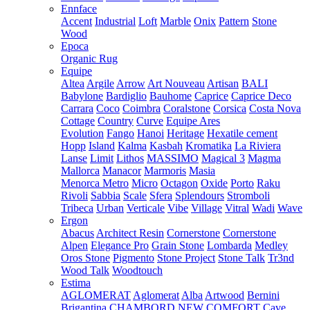
Ennface
Accent
Industrial
Loft
Marble
Onix
Pattern
Stone
Wood
Epoca
Organic Rug
Equipe
Altea
Argile
Arrow
Art Nouveau
Artisan
BALI
Babylone
Bardiglio
Bauhome
Caprice
Caprice Deco
Carrara
Coco
Coimbra
Coralstone
Corsica
Costa Nova
Cottage
Country
Curve
Equipe Ares
Evolution
Fango
Hanoi
Heritage
Hexatile cement
Hopp
Island
Kalma
Kasbah
Kromatika
La Riviera
Lanse
Limit
Lithos
MASSIMO
Magical 3
Magma
Mallorca
Manacor
Marmoris
Masia
Menorca
Metro
Micro
Octagon
Oxide
Porto
Raku
Rivoli
Sabbia
Scale
Sfera
Splendours
Stromboli
Tribeca
Urban
Verticale
Vibe
Village
Vitral
Wadi
Wave
Ergon
Abacus
Architect Resin
Cornerstone
Cornerstone
Alpen
Elegance Pro
Grain Stone
Lombarda
Medley
Oros Stone
Pigmento
Stone Project
Stone Talk
Tr3nd
Wood Talk
Woodtouch
Estima
AGLOMERAT
Aglomerat
Alba
Artwood
Bernini
Brigantina
CHAMBORD NEW
COMFORT
Cave