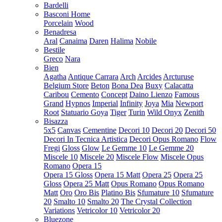
Bardelli
Basconi Home
Porcelain
Wood
Benadresa
Aral
Canaima
Daren
Halima
Nobile
Bestile
Greco
Nara
Bien
Agatha
Antique Carrara
Arch
Arcides
Arcturuse
Belgium Store
Beton
Bona Dea
Buxy
Calacatta
Caribou
Cemento
Concept
Daino Lienzo
Famous
Grand
Hypnos
Imperial
Infinity
Joya
Mia
Newport
Root
Statuario Goya
Tiger
Turin
Wild Onyx
Zenith
Bisazza
5x5
Canvas
Cementine
Decori 10
Decori 20
Decori 50
Decori In Tecnica Artistica
Decori Opus Romano
Flow
Fregi
Gloss
Glow
Le Gemme 10
Le Gemme 20
Miscele 10
Miscele 20
Miscele Flow
Miscele Opus
Romano
Opera 15
Opera 15 Gloss
Opera 15 Matt
Opera 25
Opera 25
Gloss
Opera 25 Matt
Opus Romano
Opus Romano
Matt
Oro
Oro Bis
Platino Bis
Sfumature 10
Sfumature
20
Smalto 10
Smalto 20
The Crystal Collection
Variations
Vetricolor 10
Vetricolor 20
Bluezone