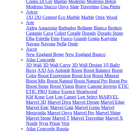
Ceppo Di Gre
Marmo
Moderno
Moderno Beton
Moderno Stucco
Onyx
Slate
Travertino
Una Pietra
Artcer
1Xl
2Xl
Cement
Eco Marble
Marble
Onix
Wood
Arte
Aldea
Amazonia
Barbados
Bellante
Blanca
Broken
Castanio
Cava
Colori
Coralle
Dorado
Dorado Stone
Elba
Estrella
Etno
Fuoco
Graniti
Grigia
Karyntia
Navara
Navona
Nella
Onde
Ascot
New England Beige
New England Bianco
Atlas Concorde
3D Wall
3D Wall Carve
3D Wall Design
3Д Вайт
Волл
AXI
Aix
Aplomb
Boost
Boost Balance
Boost
Color
Boost Expression
Boost Icor
Boost Mineral
Boost Mix
Boost Natural
Boost Natural Pro
Boost Pro
Boost Stone
Boost Vision
Brave
Canone Inverso
ETIC
ETIC PRO
Entice
Exence
Heartwood
Klif
Kone
Log
Log Cansei
Log Select
MARVEL
Marvel 3D
Marvel Diva
Marvel Dream
Marvel Edge
Marvel Epic
Marvel Gala
Marvel Gems
Marvel
Meraviglia
Marvel Onyx
Marvel Pro
Marvel Shine
Marvel Stone
Marvel T
Marvel Travertine
Marvel X
Norde
Nyra
Prism
Vest
Atlas Concorde Russia