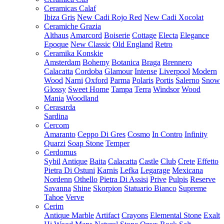
Ceramicas Calaf
Ibiza Gris
New Cadi Rojo Red
New Cadi Xocolat
Ceramiche Grazia
Althaus
Amarcord
Boiserie
Cottage
Electa
Elegance
Epoque
New Classic
Old England
Retro
Ceramika Konskie
Amsterdam
Bohemy
Botanica
Braga
Brennero
Calacatta
Cordoba
Glamour
Intense
Liverpool
Modern
Wood
Narni
Oxford
Parma
Polaris
Portis
Salerno
Snow
Glossy
Sweet Home
Tampa
Terra
Windsor
Wood
Mania
Woodland
Cerasarda
Sardina
Cercom
Amaranto
Ceppo Di Gres
Cosmo
In Contro
Infinity
Quarzi
Soap Stone
Temper
Cerdomus
Sybil
Antique
Baita
Calacatta
Castle
Club
Crete
Effetto
Pietra Di Ostuni
Karnis
Lefka
Legarage
Mexicana
Nordenn
Othello
Pietra Di Assisi
Prive
Pulpis
Reserve
Savanna
Shine
Skorpion
Statuario Bianco
Supreme
Tahoe
Verve
Cerim
Antique Marble
Artifact
Crayons
Elemental Stone
Exalt