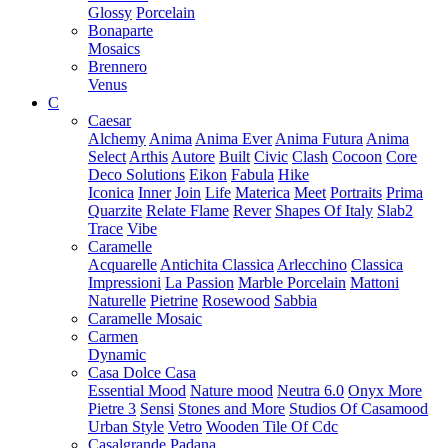
Glossy
Porcelain
Bonaparte
Mosaics
Brennero
Venus
C
Caesar
Alchemy
Anima
Anima Ever
Anima Futura
Anima
Select
Arthis
Autore
Built
Civic
Clash
Cocoon
Core
Deco Solutions
Eikon
Fabula
Hike
Iconica
Inner
Join
Life
Materica
Meet
Portraits
Prima
Quarzite
Relate Flame
Rever
Shapes Of Italy
Slab2
Trace
Vibe
Caramelle
Acquarelle
Antichita Classica
Arlecchino
Classica
Impressioni
La Passion
Marble Porcelain
Mattoni
Naturelle
Pietrine
Rosewood
Sabbia
Caramelle Mosaic
Carmen
Dynamic
Casa Dolce Casa
Essential Mood
Nature mood
Neutra 6.0
Onyx More
Pietre 3
Sensi
Stones and More
Studios Of Casamood
Urban Style
Vetro
Wooden Tile Of Cdc
Casalgrande Padana