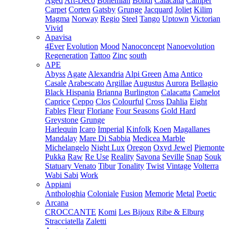
Aged
Art-Deco
Bohemian
Bondi
Calacatta
Camper
Carpet
Corten
Gatsby
Grunge
Jacquard
Joliet
Kilim
Magma
Norway
Regio
Steel
Tango
Uptown
Victorian
Vivid
Apavisa
4Ever
Evolution
Mood
Nanoconcept
Nanoevolution
Regeneration
Tattoo
Zinc
south
APE
Abyss
Agate
Alexandria
Alpi Green
Ama
Antico
Casale
Arabescato
Argillae
Augustus
Aurora
Bellagio
Black Hispania
Brianna
Burlington
Calacatta
Camelot
Caprice
Ceppo
Clos
Colourful
Cross
Dahlia
Eight
Fables
Fleur
Floriane
Four Seasons
Gold Hard
Greystone
Grunge
Harlequin
Icaro
Imperial
Kinfolk
Koen
Magallanes
Mandalay
Mare Di Sabbia
Medicea Marble
Michelangelo
Night Lux
Oregon
Oxyd Jewel
Piemonte
Pukka
Raw
Re Use
Reality
Savona
Seville
Snap
Souk
Statuary Venato
Tibur
Tonality
Twist
Vintage
Volterra
Wabi Sabi
Work
Appiani
Anthologhia
Coloniale
Fusion
Memorie
Metal
Poetic
Arcana
CROCCANTE
Komi
Les Bijoux
Ribe & Elburg
Stracciatella
Zaletti