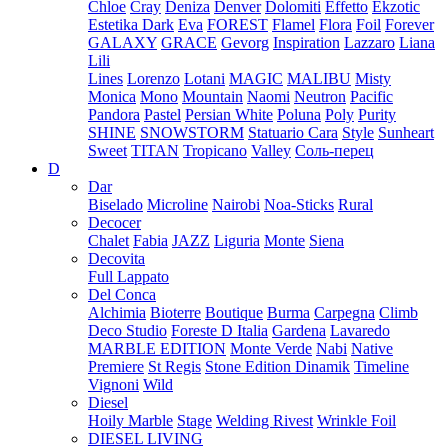
Chloe
Cray
Deniza
Denver
Dolomiti
Effetto
Ekzotic
Estetika Dark
Eva
FOREST
Flamel
Flora
Foil
Forever
GALAXY
GRACE
Gevorg
Inspiration
Lazzaro
Liana
Lili
Lines
Lorenzo
Lotani
MAGIC
MALIBU
Misty
Monica
Mono
Mountain
Naomi
Neutron
Pacific
Pandora
Pastel
Persian White
Poluna
Poly
Purity
SHINE
SNOWSTORM
Statuario Cara
Style
Sunheart
Sweet
TITAN
Tropicano
Valley
Соль-перец
D
Dar
Biselado
Microline
Nairobi
Noa-Sticks
Rural
Decocer
Chalet
Fabia
JAZZ
Liguria
Monte
Siena
Decovita
Full Lappato
Del Conca
Alchimia
Bioterre
Boutique
Burma
Carpegna
Climb
Deco Studio
Foreste D Italia
Gardena
Lavaredo
MARBLE EDITION
Monte Verde
Nabi
Native
Premiere
St Regis
Stone Edition Dinamik
Timeline
Vignoni
Wild
Diesel
Hoily Marble
Stage
Welding Rivest
Wrinkle Foil
DIESEL LIVING