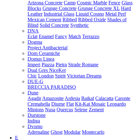
Arizona Concrete
Camp
Cosmic Marble
Fence
Glass
Blocks
Grunge Concrete
Grunge Concrete XL
Hard
Leather
Industrial Glass
Liquid Cosmo
Metal Perf
Mexican Cement
Ribbed
Ribbed Oxide
Shades of
Blind
Solid Concrete
Synthetic
DNA
Eclat
Enamel
Fancy
Match
Terrazzo
Dogma
Project Antibacterial
Dom Ceramiche
Domus Linea
Imperi
Piazza
Pietra
Strade Romane
Dual Gres NiceKer
Chic
London
Spirit
Victorian Dreams
DUE-G
BRECCIA PARADISO
Dune
Agadir
Amazonite
Ardesia
Baikal
Calacatta
Caronte
Cremabella
Diurne
Flat
Kit-Kat Mosaic
Leonardo
Mintons
Nusa
Quercus
Selene
Zement
Durstone
Indiga
Dvomo
Adrenaline
Ghost
Modular
Montecarlo
E