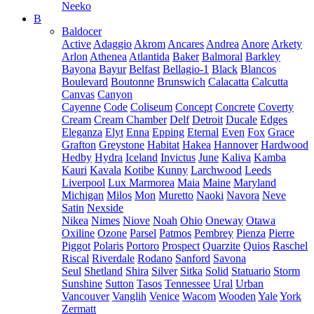
Neeko
B
Baldocer
Active
Adaggio
Akrom
Ancares
Andrea
Anore
Arkety
Arlon
Athenea
Atlantida
Baker
Balmoral
Barkley
Bayona
Bayur
Belfast
Bellagio-1
Black
Blancos
Boulevard
Boutonne
Brunswich
Calacatta
Calcutta
Canvas
Canyon
Cayenne
Code
Coliseum
Concept
Concrete
Coverty
Cream
Cream Chamber
Delf
Detroit
Ducale
Edges
Eleganza
Elyt
Enna
Epping
Eternal
Even
Fox
Grace
Grafton
Greystone
Habitat
Hakea
Hannover
Hardwood
Hedby
Hydra
Iceland
Invictus
June
Kaliva
Kamba
Kauri
Kavala
Kotibe
Kunny
Larchwood
Leeds
Liverpool
Lux Marmorea
Maia
Maine
Maryland
Michigan
Milos
Mon
Muretto
Naoki
Navora
Neve
Satin
Nexside
Nikea
Nimes
Niove
Noah
Ohio
Oneway
Otawa
Oxiline
Ozone
Parsel
Patmos
Pembrey
Pienza
Pierre
Piggot
Polaris
Portoro
Prospect
Quarzite
Quios
Raschel
Riscal
Riverdale
Rodano
Sanford
Savona
Seul
Shetland
Shira
Silver
Sitka
Solid
Statuario
Storm
Sunshine
Sutton
Tasos
Tennessee
Ural
Urban
Vancouver
Vanglih
Venice
Wacom
Wooden
Yale
York
Zermatt