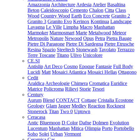
Amazzonia
Architecture
Ardesia
Atelier
Basaltina
Beton
Caleidoscopio
Cemento
Chalon
Citta
Class
Wood
Country Wood
Earth
Eco Concrete
Granito 2
Granito 3
Granito Evo
Kerinox
Kontinua
Landscape
Lavagna
Le Ville
Limpha
Macro
Manhattan
Marmoker
Marmosmart
Marte
Metalwood
Meteor
Metropolis
Nature
Newood
Opus
Petra
Pietra Bauge
Pietre Di Paragone
Pietre Di Sardegna
Pietre Etrusche
Resina
Spazio
Steeltech
Stonewash
Tavolato
Terrazzo
Terre Toscane
Titano
Ulivo
Unicolore
CE.SI
Antislip
Art Deco
Cosmo
Epoque
Fantasie
Full Body
Lucidi
Matt
Mosaici Atlantica
Mosaici Hellas
Ottagono
Cedit
Araldica
Archeologie
Chimera
Cromatica
Euridice
Matrice
Policroma
Rilievi
Storie
Tesori
Century
Aurum
Blend
CONTACT
Cottage
Cristalia
Ecostone
Geology
Glam
Jasper
Medley
Reaction
Rocknest
Stonerock
Titan
Two 0
Uptown
Ceracasa
Antic
Bluemoon
D Color
Dafne
Dolmen
Evolution
Lucentum
Manhattan
Mitica
Olimpia
Porto
Portobello
Soho
Solei
Urban
Vermont
Ceramica Cas