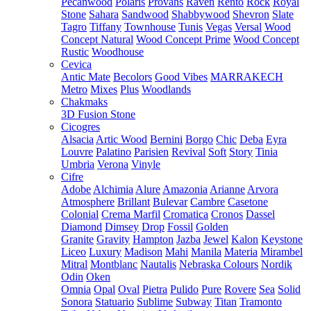
Pecanwood
Polaris
Provans
Raven
Rento
Rock
Royal
Stone
Sahara
Sandwood
Shabbywood
Shevron
Slate
Tagro
Tiffany
Townhouse
Tunis
Vegas
Versal
Wood
Concept Natural
Wood Concept Prime
Wood Concept
Rustic
Woodhouse
Cevica
Antic Mate
Becolors
Good Vibes
MARRAKECH
Metro
Mixes
Plus
Woodlands
Chakmaks
3D Fusion Stone
Cicogres
Alsacia
Artic Wood
Bernini
Borgo
Chic
Deba
Eyra
Louvre
Palatino
Parisien
Revival
Soft
Story
Tinia
Umbria
Verona
Vinyle
Cifre
Adobe
Alchimia
Alure
Amazonia
Arianne
Arvora
Atmosphere
Brillant
Bulevar
Cambre
Casetone
Colonial
Crema Marfil
Cromatica
Cronos
Dassel
Diamond
Dimsey
Drop
Fossil
Golden
Granite
Gravity
Hampton
Jazba
Jewel
Kalon
Keystone
Liceo
Luxury
Madison
Mahi
Manila
Materia
Mirambel
Mitral
Montblanc
Nautalis
Nebraska Colours
Nordik
Odin
Oken
Omnia
Opal
Oval
Pietra
Pulido
Pure
Rovere
Sea
Solid
Sonora
Statuario
Sublime
Subway
Titan
Tramonto