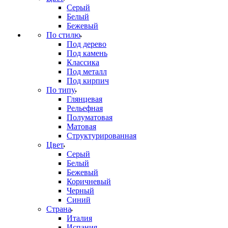
Серый
Белый
Бежевый
По стилю
Под дерево
Под камень
Классика
Под металл
Под кирпич
По типу
Глянцевая
Рельефная
Полуматовая
Матовая
Структурированная
Цвет
Серый
Белый
Бежевый
Коричневый
Черный
Синий
Страна
Италия
Испания