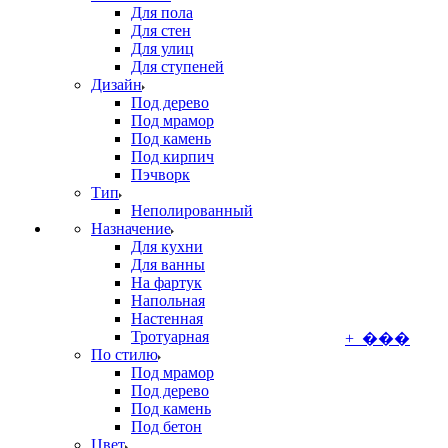
Для пола
Для стен
Для улиц
Для ступеней
Дизайн
Под дерево
Под мрамор
Под камень
Под кирпич
Пэчворк
Тип
Неполированный
Назначение
Для кухни
Для ванны
На фартук
Напольная
Настенная
Тротуарная
+ ���
По стилю
Под мрамор
Под дерево
Под камень
Под бетон
Цвет