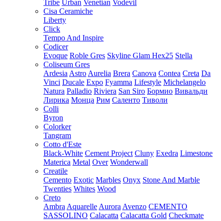
Tribe
Urban
Venetian
Vodevil
Cisa Ceramiche
Liberty
Click
Tempo And Inspire
Codicer
Evoque
Roble Gres
Skyline Glam Hex25
Stella
Coliseum Gres
Ardesia
Astro
Aurelia
Brera
Canova
Contea
Creta
Da
Vinci
Ducale
Expo
Fyamma
Lifestyle
Michelangelo
Natura
Palladio
Riviera
San Siro
Бормио
Вивальди
Лирика
Монца
Рим
Саленто
Тиволи
Colli
Byron
Colorker
Tangram
Cotto d'Este
Black-White
Cement Project
Cluny
Exedra
Limestone
Materica
Metal
Over
Wonderwall
Creatile
Cemento
Exotic
Marbles
Onyx
Stone And Marble
Twenties
Whites
Wood
Creto
Ambra
Aquarelle
Aurora
Avenzo
CEMENTO
SASSOLINO
Calacatta
Calacatta Gold
Checkmate