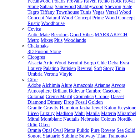
Pecanwood
Polaris
Provans
Raven
Rento
Rock
Royal
Stone
Sahara
Sandwood
Shabbywood
Shevron
Slate
Tagro
Tiffany
Townhouse
Tunis
Vegas
Versal
Wood
Concept Natural
Wood Concept Prime
Wood Concept
Rustic
Woodhouse
Cevica
Antic Mate
Becolors
Good Vibes
MARRAKECH
Metro
Mixes
Plus
Woodlands
Chakmaks
3D Fusion Stone
Cicogres
Alsacia
Artic Wood
Bernini
Borgo
Chic
Deba
Eyra
Louvre
Palatino
Parisien
Revival
Soft
Story
Tinia
Umbria
Verona
Vinyle
Cifre
Adobe
Alchimia
Alure
Amazonia
Arianne
Arvora
Atmosphere
Brillant
Bulevar
Cambre
Casetone
Colonial
Crema Marfil
Cromatica
Cronos
Dassel
Diamond
Dimsey
Drop
Fossil
Golden
Granite
Gravity
Hampton
Jazba
Jewel
Kalon
Keystone
Liceo
Luxury
Madison
Mahi
Manila
Materia
Mirambel
Mitral
Montblanc
Nautalis
Nebraska Colours
Nordik
Odin
Oken
Omnia
Opal
Oval
Pietra
Pulido
Pure
Rovere
Sea
Solid
Sonora
Statuario
Sublime
Subway
Titan
Tramonto