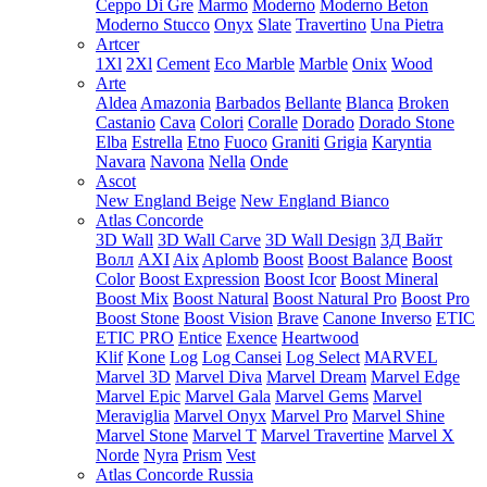
Ceppo Di Gre
Marmo
Moderno
Moderno Beton
Moderno Stucco
Onyx
Slate
Travertino
Una Pietra
Artcer
1Xl
2Xl
Cement
Eco Marble
Marble
Onix
Wood
Arte
Aldea
Amazonia
Barbados
Bellante
Blanca
Broken
Castanio
Cava
Colori
Coralle
Dorado
Dorado Stone
Elba
Estrella
Etno
Fuoco
Graniti
Grigia
Karyntia
Navara
Navona
Nella
Onde
Ascot
New England Beige
New England Bianco
Atlas Concorde
3D Wall
3D Wall Carve
3D Wall Design
3Д Вайт
Волл
AXI
Aix
Aplomb
Boost
Boost Balance
Boost
Color
Boost Expression
Boost Icor
Boost Mineral
Boost Mix
Boost Natural
Boost Natural Pro
Boost Pro
Boost Stone
Boost Vision
Brave
Canone Inverso
ETIC
ETIC PRO
Entice
Exence
Heartwood
Klif
Kone
Log
Log Cansei
Log Select
MARVEL
Marvel 3D
Marvel Diva
Marvel Dream
Marvel Edge
Marvel Epic
Marvel Gala
Marvel Gems
Marvel
Meraviglia
Marvel Onyx
Marvel Pro
Marvel Shine
Marvel Stone
Marvel T
Marvel Travertine
Marvel X
Norde
Nyra
Prism
Vest
Atlas Concorde Russia