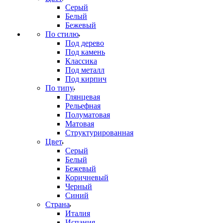
Серый
Белый
Бежевый
По стилю
Под дерево
Под камень
Классика
Под металл
Под кирпич
По типу
Глянцевая
Рельефная
Полуматовая
Матовая
Структурированная
Цвет
Серый
Белый
Бежевый
Коричневый
Черный
Синий
Страна
Италия
Испания