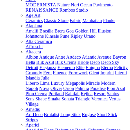
MODERNISTA
Nature
Neri
Ocean
Pavimento
RENAISSANCE
Rombos
Studio
Age Art
Ceramics
Classic Stone
Fabric
Manhattan
Planks
Alaplana
Amalfi
Brasilia
Brera
Goa
Golden Hill
Illusion
Johnstone
Kinsale
Pune
Ripley
Urano
Alta Ceramica
Affreschi
Altacera
Albion
Antique
Antre
Artdeco
Atlantic
Avenue
Bayron
Bella
Blik Azul
Blik Crema
Briole
Deco
Deco Sky
Detroit
Eleganza
Elemento
Elite
Enigma
Eterna
Felicity
Groundy
Fern
Fluence
Formwork
Glent
Imprint
Interni
Islandia
Julia
Liberto
Lima
Luxury
Megapolis
Miracle
Modern
Napoli
Nova
Oliver
Orion
Palmira
Paradise
Pion Azul
Pion Crema
Portland
Rainfall
Rejina
Resort
Santos
Sens
Shape
Smalta
Sonata
Triangle
Veronica
Vertus
Village
Amadis
Art Deco
Brutalist
Long Stick
Rugose
Short Stick
Stripes
Aparici