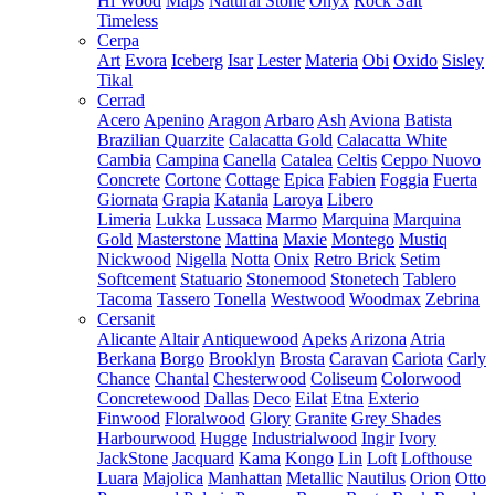
Hi Wood
Maps
Natural Stone
Onyx
Rock Salt
Timeless
Cerpa
Art
Evora
Iceberg
Isar
Lester
Materia
Obi
Oxido
Sisley
Tikal
Cerrad
Acero
Apenino
Aragon
Arbaro
Ash
Aviona
Batista
Brazilian Quarzite
Calacatta Gold
Calacatta White
Cambia
Campina
Canella
Catalea
Celtis
Ceppo Nuovo
Concrete
Cortone
Cottage
Epica
Fabien
Foggia
Fuerta
Giornata
Grapia
Katania
Laroya
Libero
Limeria
Lukka
Lussaca
Marmo
Marquina
Marquina
Gold
Masterstone
Mattina
Maxie
Montego
Mustiq
Nickwood
Nigella
Notta
Onix
Retro Brick
Setim
Softcement
Statuario
Stonemood
Stonetech
Tablero
Tacoma
Tassero
Tonella
Westwood
Woodmax
Zebrina
Cersanit
Alicante
Altair
Antiquewood
Apeks
Arizona
Atria
Berkana
Borgo
Brooklyn
Brosta
Caravan
Cariota
Carly
Chance
Chantal
Chesterwood
Coliseum
Colorwood
Concretewood
Dallas
Deco
Eilat
Etna
Exterio
Finwood
Floralwood
Glory
Granite
Grey Shades
Harbourwood
Hugge
Industrialwood
Ingir
Ivory
JackStone
Jacquard
Kama
Kongo
Lin
Loft
Lofthouse
Luara
Majolica
Manhattan
Metallic
Nautilus
Orion
Otto