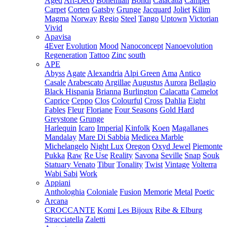
Aged
Art-Deco
Bohemian
Bondi
Calacatta
Camper
Carpet
Corten
Gatsby
Grunge
Jacquard
Joliet
Kilim
Magma
Norway
Regio
Steel
Tango
Uptown
Victorian
Vivid
Apavisa
4Ever
Evolution
Mood
Nanoconcept
Nanoevolution
Regeneration
Tattoo
Zinc
south
APE
Abyss
Agate
Alexandria
Alpi Green
Ama
Antico
Casale
Arabescato
Argillae
Augustus
Aurora
Bellagio
Black Hispania
Brianna
Burlington
Calacatta
Camelot
Caprice
Ceppo
Clos
Colourful
Cross
Dahlia
Eight
Fables
Fleur
Floriane
Four Seasons
Gold Hard
Greystone
Grunge
Harlequin
Icaro
Imperial
Kinfolk
Koen
Magallanes
Mandalay
Mare Di Sabbia
Medicea Marble
Michelangelo
Night Lux
Oregon
Oxyd Jewel
Piemonte
Pukka
Raw
Re Use
Reality
Savona
Seville
Snap
Souk
Statuary Venato
Tibur
Tonality
Twist
Vintage
Volterra
Wabi Sabi
Work
Appiani
Anthologhia
Coloniale
Fusion
Memorie
Metal
Poetic
Arcana
CROCCANTE
Komi
Les Bijoux
Ribe & Elburg
Stracciatella
Zaletti