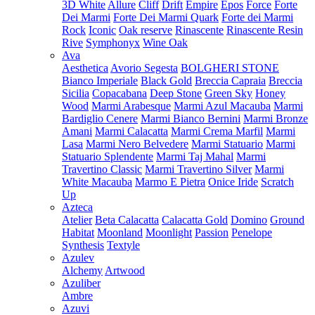
3D White
Allure
Cliff
Drift
Empire
Epos
Force
Forte
Dei Marmi
Forte Dei Marmi Quark
Forte dei Marmi
Rock
Iconic
Oak reserve
Rinascente
Rinascente Resin
Rive
Symphonyx
Wine Oak
Ava
Aesthetica
Avorio Segesta
BOLGHERI STONE
Bianco Imperiale
Black Gold
Breccia Capraia
Breccia
Sicilia
Copacabana
Deep Stone
Green Sky
Honey
Wood
Marmi Arabesque
Marmi Azul Macauba
Marmi
Bardiglio Cenere
Marmi Bianco Bernini
Marmi Bronze
Amani
Marmi Calacatta
Marmi Crema Marfil
Marmi
Lasa
Marmi Nero Belvedere
Marmi Statuario
Marmi
Statuario Splendente
Marmi Taj Mahal
Marmi
Travertino Classic
Marmi Travertino Silver
Marmi
White Macauba
Marmo E Pietra
Onice Iride
Scratch
Up
Azteca
Atelier
Beta Calacatta
Calacatta Gold
Domino
Ground
Habitat
Moonland
Moonlight
Passion
Penelope
Synthesis
Textyle
Azulev
Alchemy
Artwood
Azuliber
Ambre
Azuvi