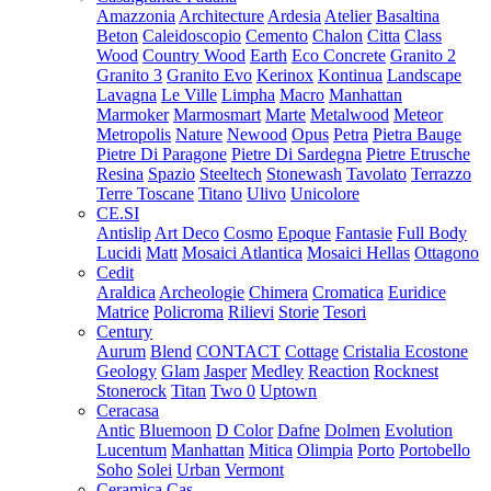
Amazzonia
Architecture
Ardesia
Atelier
Basaltina
Beton
Caleidoscopio
Cemento
Chalon
Citta
Class
Wood
Country Wood
Earth
Eco Concrete
Granito 2
Granito 3
Granito Evo
Kerinox
Kontinua
Landscape
Lavagna
Le Ville
Limpha
Macro
Manhattan
Marmoker
Marmosmart
Marte
Metalwood
Meteor
Metropolis
Nature
Newood
Opus
Petra
Pietra Bauge
Pietre Di Paragone
Pietre Di Sardegna
Pietre Etrusche
Resina
Spazio
Steeltech
Stonewash
Tavolato
Terrazzo
Terre Toscane
Titano
Ulivo
Unicolore
CE.SI
Antislip
Art Deco
Cosmo
Epoque
Fantasie
Full Body
Lucidi
Matt
Mosaici Atlantica
Mosaici Hellas
Ottagono
Cedit
Araldica
Archeologie
Chimera
Cromatica
Euridice
Matrice
Policroma
Rilievi
Storie
Tesori
Century
Aurum
Blend
CONTACT
Cottage
Cristalia
Ecostone
Geology
Glam
Jasper
Medley
Reaction
Rocknest
Stonerock
Titan
Two 0
Uptown
Ceracasa
Antic
Bluemoon
D Color
Dafne
Dolmen
Evolution
Lucentum
Manhattan
Mitica
Olimpia
Porto
Portobello
Soho
Solei
Urban
Vermont
Ceramica Cas