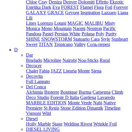
Chloe
Cray
Deniza
Denver
Dolomiti
Effetto
Ekzotic
Estetika Dark
Eva
FOREST
Flamel
Flora
Foil
Forever
GALAXY
GRACE
Gevorg
Inspiration
Lazzaro
Liana
Lili
Lines
Lorenzo
Lotani
MAGIC
MALIBU
Misty
Monica
Mono
Mountain
Naomi
Neutron
Pacific
Pandora
Pastel
Persian White
Poluna
Poly
Purity
SHINE
SNOWSTORM
Statuario Cara
Style
Sunheart
Sweet
TITAN
Tropicano
Valley
Соль-перец
D
Dar
Biselado
Microline
Nairobi
Noa-Sticks
Rural
Decocer
Chalet
Fabia
JAZZ
Liguria
Monte
Siena
Decovita
Full Lappato
Del Conca
Alchimia
Bioterre
Boutique
Burma
Carpegna
Climb
Deco Studio
Foreste D Italia
Gardena
Lavaredo
MARBLE EDITION
Monte Verde
Nabi
Native
Premiere
St Regis
Stone Edition Dinamik
Timeline
Vignoni
Wild
Diesel
Hoily Marble
Stage
Welding Rivest
Wrinkle Foil
DIESEL LIVING