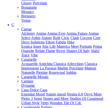
Glossy
Porcelain
Bonaparte
Mosaics
Brennero
Venus
C
Caesar
Alchemy
Anima
Anima Ever
Anima Futura
Anima
Select
Arthis
Autore
Built
Civic
Clash
Cocoon
Core
Deco Solutions
Eikon
Fabula
Hike
Iconica
Inner
Join
Life
Materica
Meet
Portraits
Prima
Quarzite
Relate Flame
Rever
Shapes Of Italy
Slab2
Trace
Vibe
Caramelle
Acquarelle
Antichita Classica
Arlecchino
Classica
Impressioni
La Passion
Marble Porcelain
Mattoni
Naturelle
Pietrine
Rosewood
Sabbia
Caramelle Mosaic
Carmen
Dynamic
Casa Dolce Casa
Essential Mood
Nature mood
Neutra 6.0
Onyx More
Pietre 3
Sensi
Stones and More
Studios Of Casamood
Urban Style
Vetro
Wooden Tile Of Cdc
Casalgrande Padana