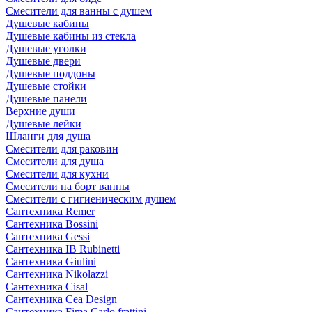
Смесители для ванны с душем
Душевые кабины
Душевые кабины из стекла
Душевые уголки
Душевые двери
Душевые поддоны
Душевые стойки
Душевые панели
Верхние души
Душевые лейки
Шланги для душа
Смесители для раковин
Смесители для душа
Смесители для кухни
Смесители на борт ванны
Смесители с гигиеническим душем
Сантехника Remer
Сантехника Bossini
Сантехника Gessi
Сантехника IB Rubinetti
Сантехника Giulini
Сантехника Nikolazzi
Сантехника Cisal
Сантехника Cea Design
Сантехника Fima Carlo frattini