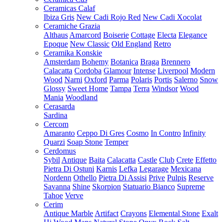
Ceramicas Calaf
Ibiza Gris
New Cadi Rojo Red
New Cadi Xocolat
Ceramiche Grazia
Althaus
Amarcord
Boiserie
Cottage
Electa
Elegance
Epoque
New Classic
Old England
Retro
Ceramika Konskie
Amsterdam
Bohemy
Botanica
Braga
Brennero
Calacatta
Cordoba
Glamour
Intense
Liverpool
Modern
Wood
Narni
Oxford
Parma
Polaris
Portis
Salerno
Snow
Glossy
Sweet Home
Tampa
Terra
Windsor
Wood
Mania
Woodland
Cerasarda
Sardina
Cercom
Amaranto
Ceppo Di Gres
Cosmo
In Contro
Infinity
Quarzi
Soap Stone
Temper
Cerdomus
Sybil
Antique
Baita
Calacatta
Castle
Club
Crete
Effetto
Pietra Di Ostuni
Karnis
Lefka
Legarage
Mexicana
Nordenn
Othello
Pietra Di Assisi
Prive
Pulpis
Reserve
Savanna
Shine
Skorpion
Statuario Bianco
Supreme
Tahoe
Verve
Cerim
Antique Marble
Artifact
Crayons
Elemental Stone
Exalt