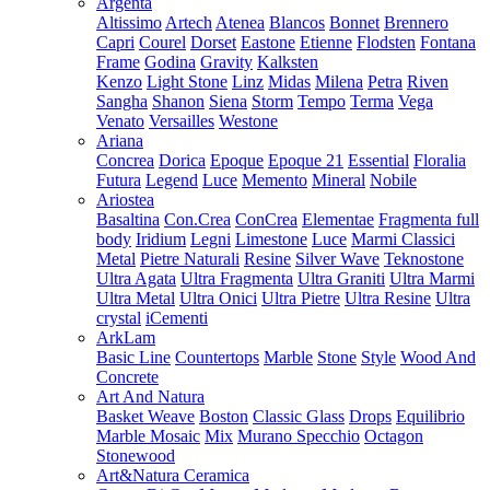
Argenta
Altissimo
Artech
Atenea
Blancos
Bonnet
Brennero
Capri
Courel
Dorset
Eastone
Etienne
Flodsten
Fontana
Frame
Godina
Gravity
Kalksten
Kenzo
Light Stone
Linz
Midas
Milena
Petra
Riven
Sangha
Shanon
Siena
Storm
Tempo
Terma
Vega
Venato
Versailles
Westone
Ariana
Concrea
Dorica
Epoque
Epoque 21
Essential
Floralia
Futura
Legend
Luce
Memento
Mineral
Nobile
Ariostea
Basaltina
Con.Crea
ConCrea
Elementae
Fragmenta full
body
Iridium
Legni
Limestone
Luce
Marmi Classici
Metal
Pietre Naturali
Resine
Silver Wave
Teknostone
Ultra Agata
Ultra Fragmenta
Ultra Graniti
Ultra Marmi
Ultra Metal
Ultra Onici
Ultra Pietre
Ultra Resine
Ultra
crystal
iCementi
ArkLam
Basic Line
Countertops
Marble
Stone
Style
Wood And
Concrete
Art And Natura
Basket Weave
Boston
Classic Glass
Drops
Equilibrio
Marble Mosaic
Mix
Murano Specchio
Octagon
Stonewood
Art&Natura Ceramica