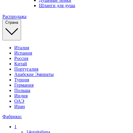
Душевые лейки
Шланги для душа
Распродажа
Страна
Италия
Испания
Россия
Китай
Португалия
Арабские Эмираты
Турция
Германия
Польша
Индия
ОАЭ
Иран
Фабрики:
1
14oraitaliana