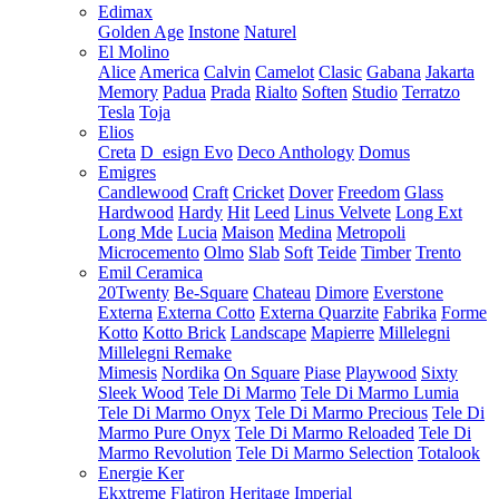
Edimax
Golden Age
Instone
Naturel
El Molino
Alice
America
Calvin
Camelot
Clasic
Gabana
Jakarta
Memory
Padua
Prada
Rialto
Soften
Studio
Terratzo
Tesla
Toja
Elios
Creta
D_esign Evo
Deco Anthology
Domus
Emigres
Candlewood
Craft
Cricket
Dover
Freedom
Glass
Hardwood
Hardy
Hit
Leed
Linus Velvete
Long Ext
Long Mde
Lucia
Maison
Medina
Metropoli
Microcemento
Olmo
Slab
Soft
Teide
Timber
Trento
Emil Ceramica
20Twenty
Be-Square
Chateau
Dimore
Everstone
Externa
Externa Cotto
Externa Quarzite
Fabrika
Forme
Kotto
Kotto Brick
Landscape
Mapierre
Millelegni
Millelegni Remake
Mimesis
Nordika
On Square
Piase
Playwood
Sixty
Sleek Wood
Tele Di Marmo
Tele Di Marmo Lumia
Tele Di Marmo Onyx
Tele Di Marmo Precious
Tele Di
Marmo Pure Onyx
Tele Di Marmo Reloaded
Tele Di
Marmo Revolution
Tele Di Marmo Selection
Totalook
Energie Ker
Ekxtreme
Flatiron
Heritage
Imperial