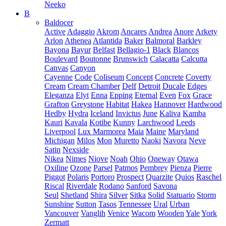
Neeko
B
Baldocer
Active
Adaggio
Akrom
Ancares
Andrea
Anore
Arkety
Arlon
Athenea
Atlantida
Baker
Balmoral
Barkley
Bayona
Bayur
Belfast
Bellagio-1
Black
Blancos
Boulevard
Boutonne
Brunswich
Calacatta
Calcutta
Canvas
Canyon
Cayenne
Code
Coliseum
Concept
Concrete
Coverty
Cream
Cream Chamber
Delf
Detroit
Ducale
Edges
Eleganza
Elyt
Enna
Epping
Eternal
Even
Fox
Grace
Grafton
Greystone
Habitat
Hakea
Hannover
Hardwood
Hedby
Hydra
Iceland
Invictus
June
Kaliva
Kamba
Kauri
Kavala
Kotibe
Kunny
Larchwood
Leeds
Liverpool
Lux Marmorea
Maia
Maine
Maryland
Michigan
Milos
Mon
Muretto
Naoki
Navora
Neve
Satin
Nexside
Nikea
Nimes
Niove
Noah
Ohio
Oneway
Otawa
Oxiline
Ozone
Parsel
Patmos
Pembrey
Pienza
Pierre
Piggot
Polaris
Portoro
Prospect
Quarzite
Quios
Raschel
Riscal
Riverdale
Rodano
Sanford
Savona
Seul
Shetland
Shira
Silver
Sitka
Solid
Statuario
Storm
Sunshine
Sutton
Tasos
Tennessee
Ural
Urban
Vancouver
Vanglih
Venice
Wacom
Wooden
Yale
York
Zermatt