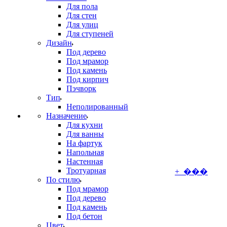
Для пола
Для стен
Для улиц
Для ступеней
Дизайн
Под дерево
Под мрамор
Под камень
Под кирпич
Пэчворк
Тип
Неполированный
Назначение
Для кухни
Для ванны
На фартук
Напольная
Настенная
Тротуарная
+ ���
По стилю
Под мрамор
Под дерево
Под камень
Под бетон
Цвет