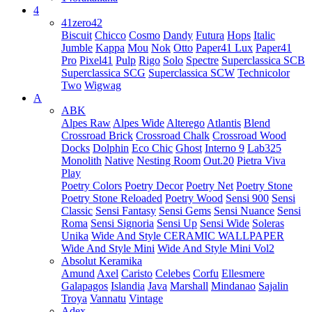
4
41zero42
Biscuit
Chicco
Cosmo
Dandy
Futura
Hops
Italic
Jumble
Kappa
Mou
Nok
Otto
Paper41 Lux
Paper41
Pro
Pixel41
Pulp
Rigo
Solo
Spectre
Superclassica SCB
Superclassica SCG
Superclassica SCW
Technicolor
Two
Wigwag
A
ABK
Alpes Raw
Alpes Wide
Alterego
Atlantis
Blend
Crossroad Brick
Crossroad Chalk
Crossroad Wood
Docks
Dolphin
Eco Chic
Ghost
Interno 9
Lab325
Monolith
Native
Nesting Room
Out.20
Pietra Viva
Play
Poetry Colors
Poetry Decor
Poetry Net
Poetry Stone
Poetry Stone Reloaded
Poetry Wood
Sensi 900
Sensi
Classic
Sensi Fantasy
Sensi Gems
Sensi Nuance
Sensi
Roma
Sensi Signoria
Sensi Up
Sensi Wide
Soleras
Unika
Wide And Style CERAMIC WALLPAPER
Wide And Style Mini
Wide And Style Mini Vol2
Absolut Keramika
Amund
Axel
Caristo
Celebes
Corfu
Ellesmere
Galapagos
Islandia
Java
Marshall
Mindanao
Sajalin
Troya
Vannatu
Vintage
Adex