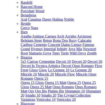
Bardelli
Basconi Home
Porcelain
Wood
Benadresa
Aral
Canaima
Daren
Halima
Nobile
Bestile
Greco
Nara
Bien
Agatha
Antique Carrara
Arch
Arcides
Arcturuse
Belgium Store
Beton
Bona Dea
Buxy
Calacatta
Caribou
Cemento
Concept
Daino Lienzo
Famous
Grand
Hypnos
Imperial
Infinity
Joya
Mia
Newport
Root
Statuario Goya
Tiger
Turin
Wild Onyx
Zenith
Bisazza
5x5
Canvas
Cementine
Decori 10
Decori 20
Decori 50
Decori In Tecnica Artistica
Decori Opus Romano
Flow
Fregi
Gloss
Glow
Le Gemme 10
Le Gemme 20
Miscele 10
Miscele 20
Miscele Flow
Miscele Opus
Romano
Opera 15
Opera 15 Gloss
Opera 15 Matt
Opera 25
Opera 25
Gloss
Opera 25 Matt
Opus Romano
Opus Romano
Matt
Oro
Oro Bis
Platino Bis
Sfumature 10
Sfumature
20
Smalto 10
Smalto 20
The Crystal Collection
Variations
Vetricolor 10
Vetricolor 20
Bluezone