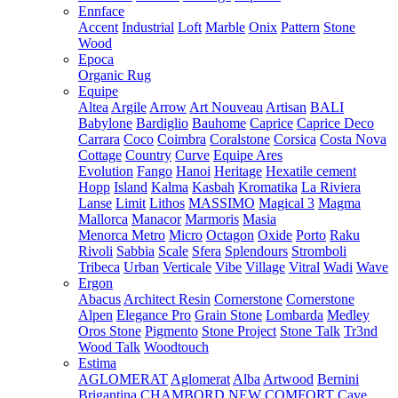
Ennface
Accent
Industrial
Loft
Marble
Onix
Pattern
Stone
Wood
Epoca
Organic Rug
Equipe
Altea
Argile
Arrow
Art Nouveau
Artisan
BALI
Babylone
Bardiglio
Bauhome
Caprice
Caprice Deco
Carrara
Coco
Coimbra
Coralstone
Corsica
Costa Nova
Cottage
Country
Curve
Equipe Ares
Evolution
Fango
Hanoi
Heritage
Hexatile cement
Hopp
Island
Kalma
Kasbah
Kromatika
La Riviera
Lanse
Limit
Lithos
MASSIMO
Magical 3
Magma
Mallorca
Manacor
Marmoris
Masia
Menorca
Metro
Micro
Octagon
Oxide
Porto
Raku
Rivoli
Sabbia
Scale
Sfera
Splendours
Stromboli
Tribeca
Urban
Verticale
Vibe
Village
Vitral
Wadi
Wave
Ergon
Abacus
Architect Resin
Cornerstone
Cornerstone
Alpen
Elegance Pro
Grain Stone
Lombarda
Medley
Oros Stone
Pigmento
Stone Project
Stone Talk
Tr3nd
Wood Talk
Woodtouch
Estima
AGLOMERAT
Aglomerat
Alba
Artwood
Bernini
Brigantina
CHAMBORD NEW
COMFORT
Cave