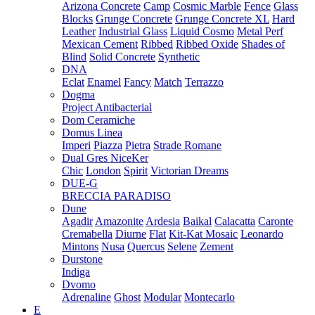
Arizona Concrete
Camp
Cosmic Marble
Fence
Glass
Blocks
Grunge Concrete
Grunge Concrete XL
Hard
Leather
Industrial Glass
Liquid Cosmo
Metal Perf
Mexican Cement
Ribbed
Ribbed Oxide
Shades of
Blind
Solid Concrete
Synthetic
DNA
Eclat
Enamel
Fancy
Match
Terrazzo
Dogma
Project Antibacterial
Dom Ceramiche
Domus Linea
Imperi
Piazza
Pietra
Strade Romane
Dual Gres NiceKer
Chic
London
Spirit
Victorian Dreams
DUE-G
BRECCIA PARADISO
Dune
Agadir
Amazonite
Ardesia
Baikal
Calacatta
Caronte
Cremabella
Diurne
Flat
Kit-Kat Mosaic
Leonardo
Mintons
Nusa
Quercus
Selene
Zement
Durstone
Indiga
Dvomo
Adrenaline
Ghost
Modular
Montecarlo
E