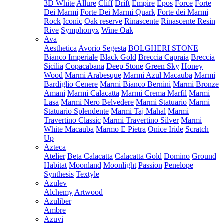
3D White
Allure
Cliff
Drift
Empire
Epos
Force
Forte
Dei Marmi
Forte Dei Marmi Quark
Forte dei Marmi
Rock
Iconic
Oak reserve
Rinascente
Rinascente Resin
Rive
Symphonyx
Wine Oak
Ava
Aesthetica
Avorio Segesta
BOLGHERI STONE
Bianco Imperiale
Black Gold
Breccia Capraia
Breccia
Sicilia
Copacabana
Deep Stone
Green Sky
Honey
Wood
Marmi Arabesque
Marmi Azul Macauba
Marmi
Bardiglio Cenere
Marmi Bianco Bernini
Marmi Bronze
Amani
Marmi Calacatta
Marmi Crema Marfil
Marmi
Lasa
Marmi Nero Belvedere
Marmi Statuario
Marmi
Statuario Splendente
Marmi Taj Mahal
Marmi
Travertino Classic
Marmi Travertino Silver
Marmi
White Macauba
Marmo E Pietra
Onice Iride
Scratch
Up
Azteca
Atelier
Beta Calacatta
Calacatta Gold
Domino
Ground
Habitat
Moonland
Moonlight
Passion
Penelope
Synthesis
Textyle
Azulev
Alchemy
Artwood
Azuliber
Ambre
Azuvi