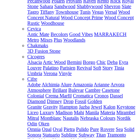
Pecanwood
Polaris
Provans
Raven
Rento
Rock
Royal
Stone
Sahara
Sandwood
Shabbywood
Shevron
Slate
Tagro
Tiffany
Townhouse
Tunis
Vegas
Versal
Wood
Concept Natural
Wood Concept Prime
Wood Concept
Rustic
Woodhouse
Cevica
Antic Mate
Becolors
Good Vibes
MARRAKECH
Metro
Mixes
Plus
Woodlands
Chakmaks
3D Fusion Stone
Cicogres
Alsacia
Artic Wood
Bernini
Borgo
Chic
Deba
Eyra
Louvre
Palatino
Parisien
Revival
Soft
Story
Tinia
Umbria
Verona
Vinyle
Cifre
Adobe
Alchimia
Alure
Amazonia
Arianne
Arvora
Atmosphere
Brillant
Bulevar
Cambre
Casetone
Colonial
Crema Marfil
Cromatica
Cronos
Dassel
Diamond
Dimsey
Drop
Fossil
Golden
Granite
Gravity
Hampton
Jazba
Jewel
Kalon
Keystone
Liceo
Luxury
Madison
Mahi
Manila
Materia
Mirambel
Mitral
Montblanc
Nautalis
Nebraska Colours
Nordik
Odin
Oken
Omnia
Opal
Oval
Pietra
Pulido
Pure
Rovere
Sea
Solid
Sonora
Statuario
Sublime
Subway
Titan
Tramonto