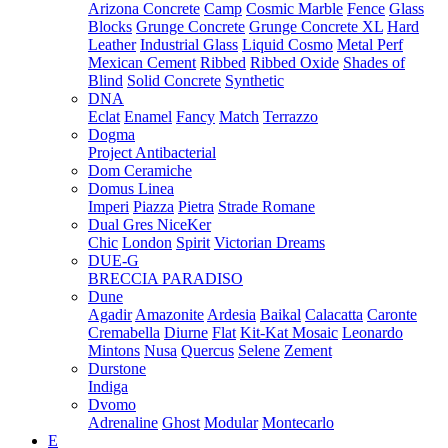
Arizona Concrete
Camp
Cosmic Marble
Fence
Glass
Blocks
Grunge Concrete
Grunge Concrete XL
Hard
Leather
Industrial Glass
Liquid Cosmo
Metal Perf
Mexican Cement
Ribbed
Ribbed Oxide
Shades of
Blind
Solid Concrete
Synthetic
DNA
Eclat
Enamel
Fancy
Match
Terrazzo
Dogma
Project Antibacterial
Dom Ceramiche
Domus Linea
Imperi
Piazza
Pietra
Strade Romane
Dual Gres NiceKer
Chic
London
Spirit
Victorian Dreams
DUE-G
BRECCIA PARADISO
Dune
Agadir
Amazonite
Ardesia
Baikal
Calacatta
Caronte
Cremabella
Diurne
Flat
Kit-Kat Mosaic
Leonardo
Mintons
Nusa
Quercus
Selene
Zement
Durstone
Indiga
Dvomo
Adrenaline
Ghost
Modular
Montecarlo
E