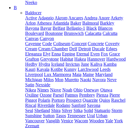
Neeko
B
Baldocer
Active
Adaggio
Akrom
Ancares
Andrea
Anore
Arkety
Arlon
Athenea
Atlantida
Baker
Balmoral
Barkley
Bayona
Bayur
Belfast
Bellagio-1
Black
Blancos
Boulevard
Boutonne
Brunswich
Calacatta
Calcutta
Canvas
Canyon
Cayenne
Code
Coliseum
Concept
Concrete
Coverty
Cream
Cream Chamber
Delf
Detroit
Ducale
Edges
Eleganza
Elyt
Enna
Epping
Eternal
Even
Fox
Grace
Grafton
Greystone
Habitat
Hakea
Hannover
Hardwood
Hedby
Hydra
Iceland
Invictus
June
Kaliva
Kamba
Kauri
Kavala
Kotibe
Kunny
Larchwood
Leeds
Liverpool
Lux Marmorea
Maia
Maine
Maryland
Michigan
Milos
Mon
Muretto
Naoki
Navora
Neve
Satin
Nexside
Nikea
Nimes
Niove
Noah
Ohio
Oneway
Otawa
Oxiline
Ozone
Parsel
Patmos
Pembrey
Pienza
Pierre
Piggot
Polaris
Portoro
Prospect
Quarzite
Quios
Raschel
Riscal
Riverdale
Rodano
Sanford
Savona
Seul
Shetland
Shira
Silver
Sitka
Solid
Statuario
Storm
Sunshine
Sutton
Tasos
Tennessee
Ural
Urban
Vancouver
Vanglih
Venice
Wacom
Wooden
Yale
York
Zermatt