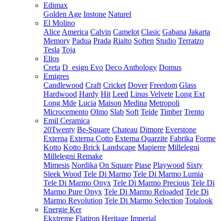
Edimax
Golden Age
Instone
Naturel
El Molino
Alice
America
Calvin
Camelot
Clasic
Gabana
Jakarta
Memory
Padua
Prada
Rialto
Soften
Studio
Terratzo
Tesla
Toja
Elios
Creta
D_esign Evo
Deco Anthology
Domus
Emigres
Candlewood
Craft
Cricket
Dover
Freedom
Glass
Hardwood
Hardy
Hit
Leed
Linus Velvete
Long Ext
Long Mde
Lucia
Maison
Medina
Metropoli
Microcemento
Olmo
Slab
Soft
Teide
Timber
Trento
Emil Ceramica
20Twenty
Be-Square
Chateau
Dimore
Everstone
Externa
Externa Cotto
Externa Quarzite
Fabrika
Forme
Kotto
Kotto Brick
Landscape
Mapierre
Millelegni
Millelegni Remake
Mimesis
Nordika
On Square
Piase
Playwood
Sixty
Sleek Wood
Tele Di Marmo
Tele Di Marmo Lumia
Tele Di Marmo Onyx
Tele Di Marmo Precious
Tele Di
Marmo Pure Onyx
Tele Di Marmo Reloaded
Tele Di
Marmo Revolution
Tele Di Marmo Selection
Totalook
Energie Ker
Ekxtreme
Flatiron
Heritage
Imperial