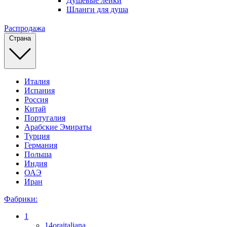
Душевые лейки
Шланги для душа
Распродажа
Страна
Италия
Испания
Россия
Китай
Португалия
Арабские Эмираты
Турция
Германия
Польша
Индия
ОАЭ
Иран
Фабрики:
1
14oraitaliana