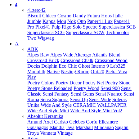
4
41zero42
Biscuit
Chicco
Cosmo
Dandy
Futura
Hops
Italic
Jumble
Kappa
Mou
Nok
Otto
Paper41 Lux
Paper41
Pro
Pixel41
Pulp
Rigo
Solo
Spectre
Superclassica SCB
Superclassica SCG
Superclassica SCW
Technicolor
Two
Wigwag
A
ABK
Alpes Raw
Alpes Wide
Alterego
Atlantis
Blend
Crossroad Brick
Crossroad Chalk
Crossroad Wood
Docks
Dolphin
Eco Chic
Ghost
Interno 9
Lab325
Monolith
Native
Nesting Room
Out.20
Pietra Viva
Play
Poetry Colors
Poetry Decor
Poetry Net
Poetry Stone
Poetry Stone Reloaded
Poetry Wood
Sensi 900
Sensi
Classic
Sensi Fantasy
Sensi Gems
Sensi Nuance
Sensi
Roma
Sensi Signoria
Sensi Up
Sensi Wide
Soleras
Unika
Wide And Style CERAMIC WALLPAPER
Wide And Style Mini
Wide And Style Mini Vol2
Absolut Keramika
Amund
Axel
Caristo
Celebes
Corfu
Ellesmere
Galapagos
Islandia
Java
Marshall
Mindanao
Sajalin
Troya
Vannatu
Vintage
Adex