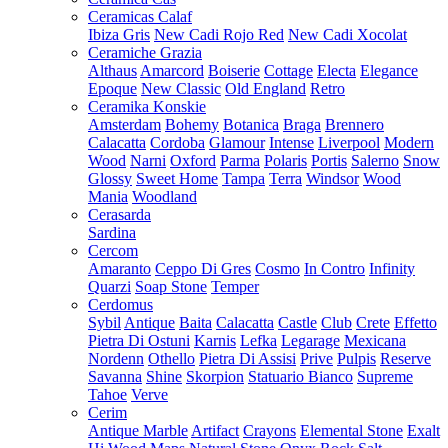
Ceramicas Calaf
Ibiza Gris
New Cadi Rojo Red
New Cadi Xocolat
Ceramiche Grazia
Althaus
Amarcord
Boiserie
Cottage
Electa
Elegance
Epoque
New Classic
Old England
Retro
Ceramika Konskie
Amsterdam
Bohemy
Botanica
Braga
Brennero
Calacatta
Cordoba
Glamour
Intense
Liverpool
Modern
Wood
Narni
Oxford
Parma
Polaris
Portis
Salerno
Snow
Glossy
Sweet Home
Tampa
Terra
Windsor
Wood
Mania
Woodland
Cerasarda
Sardina
Cercom
Amaranto
Ceppo Di Gres
Cosmo
In Contro
Infinity
Quarzi
Soap Stone
Temper
Cerdomus
Sybil
Antique
Baita
Calacatta
Castle
Club
Crete
Effetto
Pietra Di Ostuni
Karnis
Lefka
Legarage
Mexicana
Nordenn
Othello
Pietra Di Assisi
Prive
Pulpis
Reserve
Savanna
Shine
Skorpion
Statuario Bianco
Supreme
Tahoe
Verve
Cerim
Antique Marble
Artifact
Crayons
Elemental Stone
Exalt