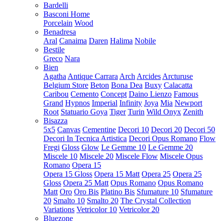
Bardelli
Basconi Home
Porcelain
Wood
Benadresa
Aral
Canaima
Daren
Halima
Nobile
Bestile
Greco
Nara
Bien
Agatha
Antique Carrara
Arch
Arcides
Arcturuse
Belgium Store
Beton
Bona Dea
Buxy
Calacatta
Caribou
Cemento
Concept
Daino Lienzo
Famous
Grand
Hypnos
Imperial
Infinity
Joya
Mia
Newport
Root
Statuario Goya
Tiger
Turin
Wild Onyx
Zenith
Bisazza
5x5
Canvas
Cementine
Decori 10
Decori 20
Decori 50
Decori In Tecnica Artistica
Decori Opus Romano
Flow
Fregi
Gloss
Glow
Le Gemme 10
Le Gemme 20
Miscele 10
Miscele 20
Miscele Flow
Miscele Opus
Romano
Opera 15
Opera 15 Gloss
Opera 15 Matt
Opera 25
Opera 25
Gloss
Opera 25 Matt
Opus Romano
Opus Romano
Matt
Oro
Oro Bis
Platino Bis
Sfumature 10
Sfumature
20
Smalto 10
Smalto 20
The Crystal Collection
Variations
Vetricolor 10
Vetricolor 20
Bluezone