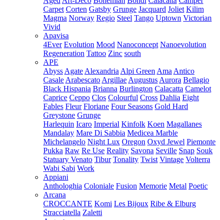
Aged
Art-Deco
Bohemian
Bondi
Calacatta
Camper
Carpet
Corten
Gatsby
Grunge
Jacquard
Joliet
Kilim
Magma
Norway
Regio
Steel
Tango
Uptown
Victorian
Vivid
Apavisa
4Ever
Evolution
Mood
Nanoconcept
Nanoevolution
Regeneration
Tattoo
Zinc
south
APE
Abyss
Agate
Alexandria
Alpi Green
Ama
Antico
Casale
Arabescato
Argillae
Augustus
Aurora
Bellagio
Black Hispania
Brianna
Burlington
Calacatta
Camelot
Caprice
Ceppo
Clos
Colourful
Cross
Dahlia
Eight
Fables
Fleur
Floriane
Four Seasons
Gold Hard
Greystone
Grunge
Harlequin
Icaro
Imperial
Kinfolk
Koen
Magallanes
Mandalay
Mare Di Sabbia
Medicea Marble
Michelangelo
Night Lux
Oregon
Oxyd Jewel
Piemonte
Pukka
Raw
Re Use
Reality
Savona
Seville
Snap
Souk
Statuary Venato
Tibur
Tonality
Twist
Vintage
Volterra
Wabi Sabi
Work
Appiani
Anthologhia
Coloniale
Fusion
Memorie
Metal
Poetic
Arcana
CROCCANTE
Komi
Les Bijoux
Ribe & Elburg
Stracciatella
Zaletti