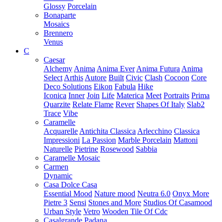
Glossy
Porcelain
Bonaparte
Mosaics
Brennero
Venus
C
Caesar
Alchemy
Anima
Anima Ever
Anima Futura
Anima
Select
Arthis
Autore
Built
Civic
Clash
Cocoon
Core
Deco Solutions
Eikon
Fabula
Hike
Iconica
Inner
Join
Life
Materica
Meet
Portraits
Prima
Quarzite
Relate Flame
Rever
Shapes Of Italy
Slab2
Trace
Vibe
Caramelle
Acquarelle
Antichita Classica
Arlecchino
Classica
Impressioni
La Passion
Marble Porcelain
Mattoni
Naturelle
Pietrine
Rosewood
Sabbia
Caramelle Mosaic
Carmen
Dynamic
Casa Dolce Casa
Essential Mood
Nature mood
Neutra 6.0
Onyx More
Pietre 3
Sensi
Stones and More
Studios Of Casamood
Urban Style
Vetro
Wooden Tile Of Cdc
Casalgrande Padana