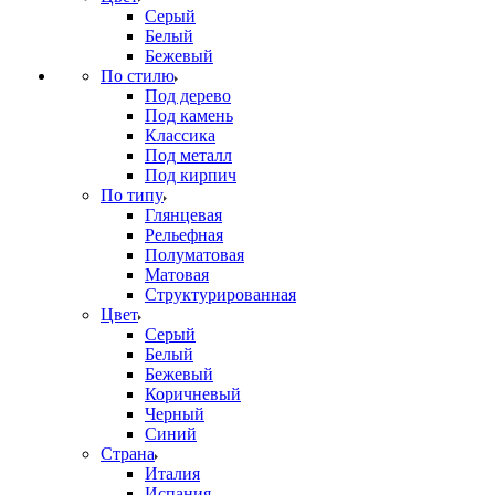
Серый
Белый
Бежевый
По стилю
Под дерево
Под камень
Классика
Под металл
Под кирпич
По типу
Глянцевая
Рельефная
Полуматовая
Матовая
Структурированная
Цвет
Серый
Белый
Бежевый
Коричневый
Черный
Синий
Страна
Италия
Испания