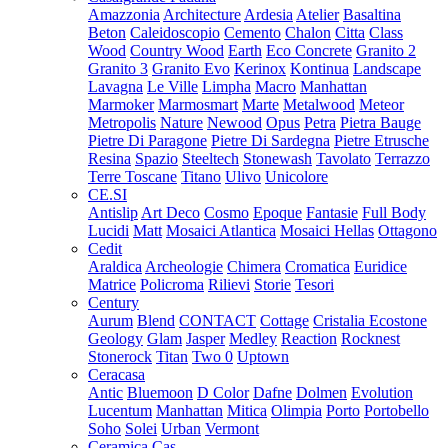
Amazzonia
Architecture
Ardesia
Atelier
Basaltina
Beton
Caleidoscopio
Cemento
Chalon
Citta
Class
Wood
Country Wood
Earth
Eco Concrete
Granito 2
Granito 3
Granito Evo
Kerinox
Kontinua
Landscape
Lavagna
Le Ville
Limpha
Macro
Manhattan
Marmoker
Marmosmart
Marte
Metalwood
Meteor
Metropolis
Nature
Newood
Opus
Petra
Pietra Bauge
Pietre Di Paragone
Pietre Di Sardegna
Pietre Etrusche
Resina
Spazio
Steeltech
Stonewash
Tavolato
Terrazzo
Terre Toscane
Titano
Ulivo
Unicolore
CE.SI
Antislip
Art Deco
Cosmo
Epoque
Fantasie
Full Body
Lucidi
Matt
Mosaici Atlantica
Mosaici Hellas
Ottagono
Cedit
Araldica
Archeologie
Chimera
Cromatica
Euridice
Matrice
Policroma
Rilievi
Storie
Tesori
Century
Aurum
Blend
CONTACT
Cottage
Cristalia
Ecostone
Geology
Glam
Jasper
Medley
Reaction
Rocknest
Stonerock
Titan
Two 0
Uptown
Ceracasa
Antic
Bluemoon
D Color
Dafne
Dolmen
Evolution
Lucentum
Manhattan
Mitica
Olimpia
Porto
Portobello
Soho
Solei
Urban
Vermont
Ceramica Cas