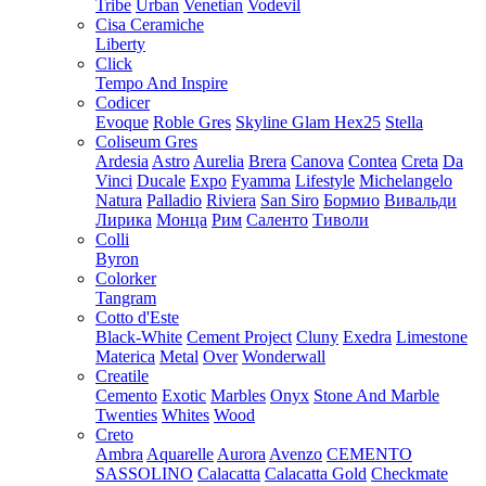
Tribe
Urban
Venetian
Vodevil
Cisa Ceramiche
Liberty
Click
Tempo And Inspire
Codicer
Evoque
Roble Gres
Skyline Glam Hex25
Stella
Coliseum Gres
Ardesia
Astro
Aurelia
Brera
Canova
Contea
Creta
Da
Vinci
Ducale
Expo
Fyamma
Lifestyle
Michelangelo
Natura
Palladio
Riviera
San Siro
Бормио
Вивальди
Лирика
Монца
Рим
Саленто
Тиволи
Colli
Byron
Colorker
Tangram
Cotto d'Este
Black-White
Cement Project
Cluny
Exedra
Limestone
Materica
Metal
Over
Wonderwall
Creatile
Cemento
Exotic
Marbles
Onyx
Stone And Marble
Twenties
Whites
Wood
Creto
Ambra
Aquarelle
Aurora
Avenzo
CEMENTO
SASSOLINO
Calacatta
Calacatta Gold
Checkmate