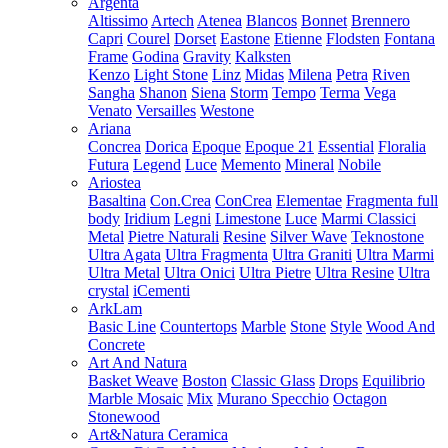
Argenta
Altissimo
Artech
Atenea
Blancos
Bonnet
Brennero
Capri
Courel
Dorset
Eastone
Etienne
Flodsten
Fontana
Frame
Godina
Gravity
Kalksten
Kenzo
Light Stone
Linz
Midas
Milena
Petra
Riven
Sangha
Shanon
Siena
Storm
Tempo
Terma
Vega
Venato
Versailles
Westone
Ariana
Concrea
Dorica
Epoque
Epoque 21
Essential
Floralia
Futura
Legend
Luce
Memento
Mineral
Nobile
Ariostea
Basaltina
Con.Crea
ConCrea
Elementae
Fragmenta full
body
Iridium
Legni
Limestone
Luce
Marmi Classici
Metal
Pietre Naturali
Resine
Silver Wave
Teknostone
Ultra Agata
Ultra Fragmenta
Ultra Graniti
Ultra Marmi
Ultra Metal
Ultra Onici
Ultra Pietre
Ultra Resine
Ultra
crystal
iCementi
ArkLam
Basic Line
Countertops
Marble
Stone
Style
Wood And
Concrete
Art And Natura
Basket Weave
Boston
Classic Glass
Drops
Equilibrio
Marble Mosaic
Mix
Murano Specchio
Octagon
Stonewood
Art&Natura Ceramica