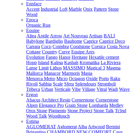
Ennface
Accent
Industrial
Loft
Marble
Onix
Pattern
Stone
Wood
Epoca
Organic Rug
Equipe
Altea
Argile
Arrow
Art Nouveau
Artisan
BALI
Babylone
Bardiglio
Bauhome
Caprice
Caprice Deco
Carrara
Coco
Coimbra
Coralstone
Corsica
Costa Nova
Cottage
Country
Curve
Equipe Ares
Evolution
Fango
Hanoi
Heritage
Hexatile cement
Hopp
Island
Kalma
Kasbah
Kromatika
La Riviera
Lanse
Limit
Lithos
MASSIMO
Magical 3
Magma
Mallorca
Manacor
Marmoris
Masia
Menorca
Metro
Micro
Octagon
Oxide
Porto
Raku
Rivoli
Sabbia
Scale
Sfera
Splendours
Stromboli
Tribeca
Urban
Verticale
Vibe
Village
Vitral
Wadi
Wave
Ergon
Abacus
Architect Resin
Cornerstone
Cornerstone
Alpen
Elegance Pro
Grain Stone
Lombarda
Medley
Oros Stone
Pigmento
Stone Project
Stone Talk
Tr3nd
Wood Talk
Woodtouch
Estima
AGLOMERAT
Aglomerat
Alba
Artwood
Bernini
Brigantina
CHAMBORD NEW
COMFORT
Cave