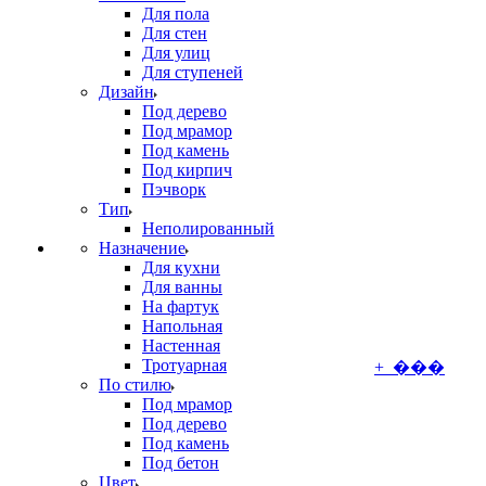
Для пола
Для стен
Для улиц
Для ступеней
Дизайн
Под дерево
Под мрамор
Под камень
Под кирпич
Пэчворк
Тип
Неполированный
Назначение
Для кухни
Для ванны
На фартук
Напольная
Настенная
Тротуарная
+ ���
По стилю
Под мрамор
Под дерево
Под камень
Под бетон
Цвет