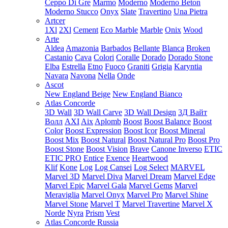
Ceppo Di Gre
Marmo
Moderno
Moderno Beton
Moderno Stucco
Onyx
Slate
Travertino
Una Pietra
Artcer
1Xl
2Xl
Cement
Eco Marble
Marble
Onix
Wood
Arte
Aldea
Amazonia
Barbados
Bellante
Blanca
Broken
Castanio
Cava
Colori
Coralle
Dorado
Dorado Stone
Elba
Estrella
Etno
Fuoco
Graniti
Grigia
Karyntia
Navara
Navona
Nella
Onde
Ascot
New England Beige
New England Bianco
Atlas Concorde
3D Wall
3D Wall Carve
3D Wall Design
3Д Вайт
Волл
AXI
Aix
Aplomb
Boost
Boost Balance
Boost
Color
Boost Expression
Boost Icor
Boost Mineral
Boost Mix
Boost Natural
Boost Natural Pro
Boost Pro
Boost Stone
Boost Vision
Brave
Canone Inverso
ETIC
ETIC PRO
Entice
Exence
Heartwood
Klif
Kone
Log
Log Cansei
Log Select
MARVEL
Marvel 3D
Marvel Diva
Marvel Dream
Marvel Edge
Marvel Epic
Marvel Gala
Marvel Gems
Marvel
Meraviglia
Marvel Onyx
Marvel Pro
Marvel Shine
Marvel Stone
Marvel T
Marvel Travertine
Marvel X
Norde
Nyra
Prism
Vest
Atlas Concorde Russia