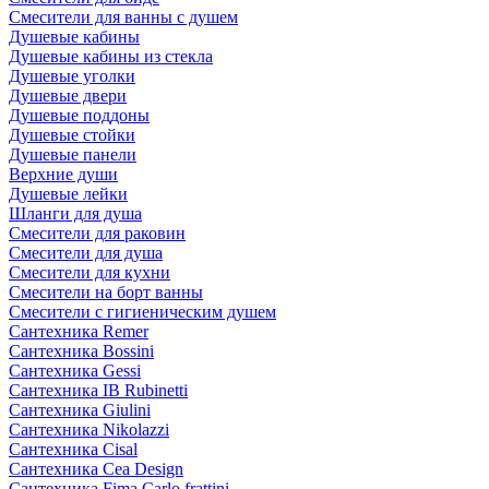
Смесители для ванны с душем
Душевые кабины
Душевые кабины из стекла
Душевые уголки
Душевые двери
Душевые поддоны
Душевые стойки
Душевые панели
Верхние души
Душевые лейки
Шланги для душа
Смесители для раковин
Смесители для душа
Смесители для кухни
Смесители на борт ванны
Смесители с гигиеническим душем
Сантехника Remer
Сантехника Bossini
Сантехника Gessi
Сантехника IB Rubinetti
Сантехника Giulini
Сантехника Nikolazzi
Сантехника Cisal
Сантехника Cea Design
Сантехника Fima Carlo frattini