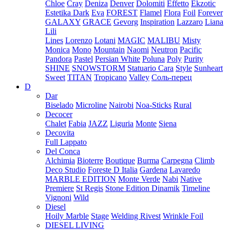
Chloe
Cray
Deniza
Denver
Dolomiti
Effetto
Ekzotic
Estetika Dark
Eva
FOREST
Flamel
Flora
Foil
Forever
GALAXY
GRACE
Gevorg
Inspiration
Lazzaro
Liana
Lili
Lines
Lorenzo
Lotani
MAGIC
MALIBU
Misty
Monica
Mono
Mountain
Naomi
Neutron
Pacific
Pandora
Pastel
Persian White
Poluna
Poly
Purity
SHINE
SNOWSTORM
Statuario Cara
Style
Sunheart
Sweet
TITAN
Tropicano
Valley
Соль-перец
D
Dar
Biselado
Microline
Nairobi
Noa-Sticks
Rural
Decocer
Chalet
Fabia
JAZZ
Liguria
Monte
Siena
Decovita
Full Lappato
Del Conca
Alchimia
Bioterre
Boutique
Burma
Carpegna
Climb
Deco Studio
Foreste D Italia
Gardena
Lavaredo
MARBLE EDITION
Monte Verde
Nabi
Native
Premiere
St Regis
Stone Edition Dinamik
Timeline
Vignoni
Wild
Diesel
Hoily Marble
Stage
Welding Rivest
Wrinkle Foil
DIESEL LIVING