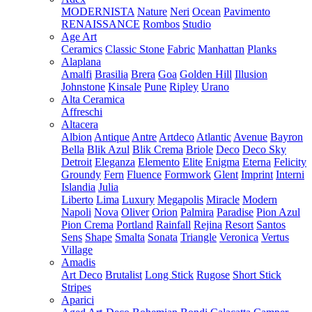
MODERNISTA
Nature
Neri
Ocean
Pavimento
RENAISSANCE
Rombos
Studio
Age Art
Ceramics
Classic Stone
Fabric
Manhattan
Planks
Alaplana
Amalfi
Brasilia
Brera
Goa
Golden Hill
Illusion
Johnstone
Kinsale
Pune
Ripley
Urano
Alta Ceramica
Affreschi
Altacera
Albion
Antique
Antre
Artdeco
Atlantic
Avenue
Bayron
Bella
Blik Azul
Blik Crema
Briole
Deco
Deco Sky
Detroit
Eleganza
Elemento
Elite
Enigma
Eterna
Felicity
Groundy
Fern
Fluence
Formwork
Glent
Imprint
Interni
Islandia
Julia
Liberto
Lima
Luxury
Megapolis
Miracle
Modern
Napoli
Nova
Oliver
Orion
Palmira
Paradise
Pion Azul
Pion Crema
Portland
Rainfall
Rejina
Resort
Santos
Sens
Shape
Smalta
Sonata
Triangle
Veronica
Vertus
Village
Amadis
Art Deco
Brutalist
Long Stick
Rugose
Short Stick
Stripes
Aparici