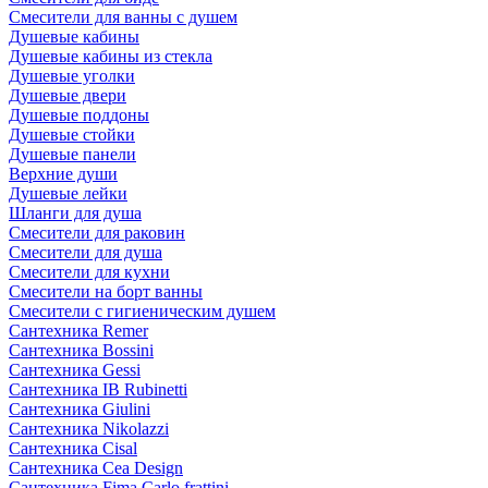
Смесители для ванны с душем
Душевые кабины
Душевые кабины из стекла
Душевые уголки
Душевые двери
Душевые поддоны
Душевые стойки
Душевые панели
Верхние души
Душевые лейки
Шланги для душа
Смесители для раковин
Смесители для душа
Смесители для кухни
Смесители на борт ванны
Смесители с гигиеническим душем
Сантехника Remer
Сантехника Bossini
Сантехника Gessi
Сантехника IB Rubinetti
Сантехника Giulini
Сантехника Nikolazzi
Сантехника Cisal
Сантехника Cea Design
Сантехника Fima Carlo frattini