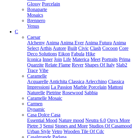
Glossy
Porcelain
Bonaparte
Mosaics
Brennero
Venus
C
Caesar
Alchemy
Anima
Anima Ever
Anima Futura
Anima
Select
Arthis
Autore
Built
Civic
Clash
Cocoon
Core
Deco Solutions
Eikon
Fabula
Hike
Iconica
Inner
Join
Life
Materica
Meet
Portraits
Prima
Quarzite
Relate Flame
Rever
Shapes Of Italy
Slab2
Trace
Vibe
Caramelle
Acquarelle
Antichita Classica
Arlecchino
Classica
Impressioni
La Passion
Marble Porcelain
Mattoni
Naturelle
Pietrine
Rosewood
Sabbia
Caramelle Mosaic
Carmen
Dynamic
Casa Dolce Casa
Essential Mood
Nature mood
Neutra 6.0
Onyx More
Pietre 3
Sensi
Stones and More
Studios Of Casamood
Urban Style
Vetro
Wooden Tile Of Cdc
Casalgrande Padana