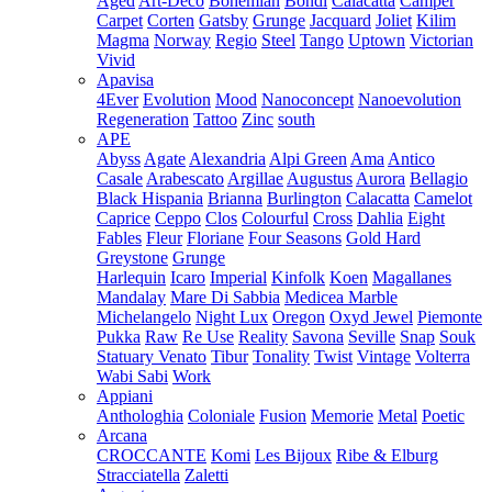
Aged
Art-Deco
Bohemian
Bondi
Calacatta
Camper
Carpet
Corten
Gatsby
Grunge
Jacquard
Joliet
Kilim
Magma
Norway
Regio
Steel
Tango
Uptown
Victorian
Vivid
Apavisa
4Ever
Evolution
Mood
Nanoconcept
Nanoevolution
Regeneration
Tattoo
Zinc
south
APE
Abyss
Agate
Alexandria
Alpi Green
Ama
Antico
Casale
Arabescato
Argillae
Augustus
Aurora
Bellagio
Black Hispania
Brianna
Burlington
Calacatta
Camelot
Caprice
Ceppo
Clos
Colourful
Cross
Dahlia
Eight
Fables
Fleur
Floriane
Four Seasons
Gold Hard
Greystone
Grunge
Harlequin
Icaro
Imperial
Kinfolk
Koen
Magallanes
Mandalay
Mare Di Sabbia
Medicea Marble
Michelangelo
Night Lux
Oregon
Oxyd Jewel
Piemonte
Pukka
Raw
Re Use
Reality
Savona
Seville
Snap
Souk
Statuary Venato
Tibur
Tonality
Twist
Vintage
Volterra
Wabi Sabi
Work
Appiani
Anthologhia
Coloniale
Fusion
Memorie
Metal
Poetic
Arcana
CROCCANTE
Komi
Les Bijoux
Ribe & Elburg
Stracciatella
Zaletti