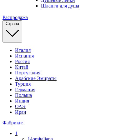
Душевые лейки
Шланги для душа
Распродажа
Страна
Италия
Испания
Россия
Китай
Португалия
Арабские Эмираты
Турция
Германия
Польша
Индия
ОАЭ
Иран
Фабрики:
1
14oraitaliana