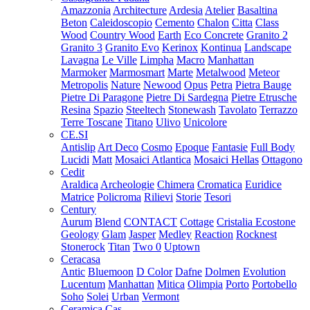
Amazzonia
Architecture
Ardesia
Atelier
Basaltina
Beton
Caleidoscopio
Cemento
Chalon
Citta
Class
Wood
Country Wood
Earth
Eco Concrete
Granito 2
Granito 3
Granito Evo
Kerinox
Kontinua
Landscape
Lavagna
Le Ville
Limpha
Macro
Manhattan
Marmoker
Marmosmart
Marte
Metalwood
Meteor
Metropolis
Nature
Newood
Opus
Petra
Pietra Bauge
Pietre Di Paragone
Pietre Di Sardegna
Pietre Etrusche
Resina
Spazio
Steeltech
Stonewash
Tavolato
Terrazzo
Terre Toscane
Titano
Ulivo
Unicolore
CE.SI
Antislip
Art Deco
Cosmo
Epoque
Fantasie
Full Body
Lucidi
Matt
Mosaici Atlantica
Mosaici Hellas
Ottagono
Cedit
Araldica
Archeologie
Chimera
Cromatica
Euridice
Matrice
Policroma
Rilievi
Storie
Tesori
Century
Aurum
Blend
CONTACT
Cottage
Cristalia
Ecostone
Geology
Glam
Jasper
Medley
Reaction
Rocknest
Stonerock
Titan
Two 0
Uptown
Ceracasa
Antic
Bluemoon
D Color
Dafne
Dolmen
Evolution
Lucentum
Manhattan
Mitica
Olimpia
Porto
Portobello
Soho
Solei
Urban
Vermont
Ceramica Cas