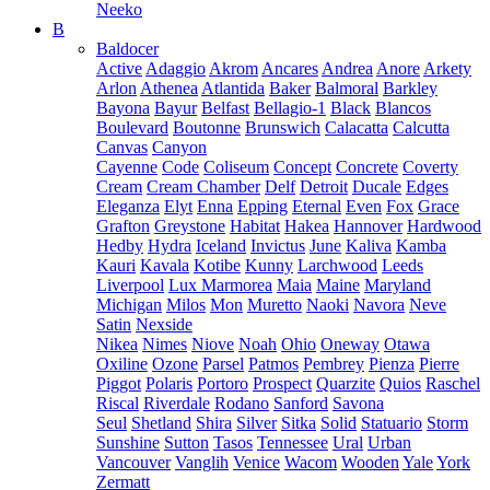
Neeko
B
Baldocer
Active
Adaggio
Akrom
Ancares
Andrea
Anore
Arkety
Arlon
Athenea
Atlantida
Baker
Balmoral
Barkley
Bayona
Bayur
Belfast
Bellagio-1
Black
Blancos
Boulevard
Boutonne
Brunswich
Calacatta
Calcutta
Canvas
Canyon
Cayenne
Code
Coliseum
Concept
Concrete
Coverty
Cream
Cream Chamber
Delf
Detroit
Ducale
Edges
Eleganza
Elyt
Enna
Epping
Eternal
Even
Fox
Grace
Grafton
Greystone
Habitat
Hakea
Hannover
Hardwood
Hedby
Hydra
Iceland
Invictus
June
Kaliva
Kamba
Kauri
Kavala
Kotibe
Kunny
Larchwood
Leeds
Liverpool
Lux Marmorea
Maia
Maine
Maryland
Michigan
Milos
Mon
Muretto
Naoki
Navora
Neve
Satin
Nexside
Nikea
Nimes
Niove
Noah
Ohio
Oneway
Otawa
Oxiline
Ozone
Parsel
Patmos
Pembrey
Pienza
Pierre
Piggot
Polaris
Portoro
Prospect
Quarzite
Quios
Raschel
Riscal
Riverdale
Rodano
Sanford
Savona
Seul
Shetland
Shira
Silver
Sitka
Solid
Statuario
Storm
Sunshine
Sutton
Tasos
Tennessee
Ural
Urban
Vancouver
Vanglih
Venice
Wacom
Wooden
Yale
York
Zermatt