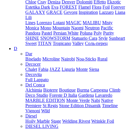
Chloe
Cray
Deniza
Denver
Dolomiti
Effetto
Ekzotic
Estetika Dark
Eva
FOREST
Flamel
Flora
Foil
Forever
GALAXY
GRACE
Gevorg
Inspiration
Lazzaro
Liana
Lili
Lines
Lorenzo
Lotani
MAGIC
MALIBU
Misty
Monica
Mono
Mountain
Naomi
Neutron
Pacific
Pandora
Pastel
Persian White
Poluna
Poly
Purity
SHINE
SNOWSTORM
Statuario Cara
Style
Sunheart
Sweet
TITAN
Tropicano
Valley
Соль-перец
D
Dar
Biselado
Microline
Nairobi
Noa-Sticks
Rural
Decocer
Chalet
Fabia
JAZZ
Liguria
Monte
Siena
Decovita
Full Lappato
Del Conca
Alchimia
Bioterre
Boutique
Burma
Carpegna
Climb
Deco Studio
Foreste D Italia
Gardena
Lavaredo
MARBLE EDITION
Monte Verde
Nabi
Native
Premiere
St Regis
Stone Edition Dinamik
Timeline
Vignoni
Wild
Diesel
Hoily Marble
Stage
Welding Rivest
Wrinkle Foil
DIESEL LIVING