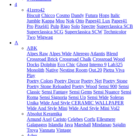
4
41zero42
Biscuit
Chicco
Cosmo
Dandy
Futura
Hops
Italic
Jumble
Kappa
Mou
Nok
Otto
Paper41 Lux
Paper41
Pro
Pixel41
Pulp
Rigo
Solo
Spectre
Superclassica SCB
Superclassica SCG
Superclassica SCW
Technicolor
Two
Wigwag
A
ABK
Alpes Raw
Alpes Wide
Alterego
Atlantis
Blend
Crossroad Brick
Crossroad Chalk
Crossroad Wood
Docks
Dolphin
Eco Chic
Ghost
Interno 9
Lab325
Monolith
Native
Nesting Room
Out.20
Pietra Viva
Play
Poetry Colors
Poetry Decor
Poetry Net
Poetry Stone
Poetry Stone Reloaded
Poetry Wood
Sensi 900
Sensi
Classic
Sensi Fantasy
Sensi Gems
Sensi Nuance
Sensi
Roma
Sensi Signoria
Sensi Up
Sensi Wide
Soleras
Unika
Wide And Style CERAMIC WALLPAPER
Wide And Style Mini
Wide And Style Mini Vol2
Absolut Keramika
Amund
Axel
Caristo
Celebes
Corfu
Ellesmere
Galapagos
Islandia
Java
Marshall
Mindanao
Sajalin
Troya
Vannatu
Vintage
Adex