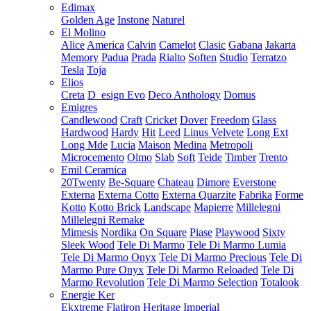
Edimax
Golden Age
Instone
Naturel
El Molino
Alice
America
Calvin
Camelot
Clasic
Gabana
Jakarta
Memory
Padua
Prada
Rialto
Soften
Studio
Terratzo
Tesla
Toja
Elios
Creta
D_esign Evo
Deco Anthology
Domus
Emigres
Candlewood
Craft
Cricket
Dover
Freedom
Glass
Hardwood
Hardy
Hit
Leed
Linus Velvete
Long Ext
Long Mde
Lucia
Maison
Medina
Metropoli
Microcemento
Olmo
Slab
Soft
Teide
Timber
Trento
Emil Ceramica
20Twenty
Be-Square
Chateau
Dimore
Everstone
Externa
Externa Cotto
Externa Quarzite
Fabrika
Forme
Kotto
Kotto Brick
Landscape
Mapierre
Millelegni
Millelegni Remake
Mimesis
Nordika
On Square
Piase
Playwood
Sixty
Sleek Wood
Tele Di Marmo
Tele Di Marmo Lumia
Tele Di Marmo Onyx
Tele Di Marmo Precious
Tele Di
Marmo Pure Onyx
Tele Di Marmo Reloaded
Tele Di
Marmo Revolution
Tele Di Marmo Selection
Totalook
Energie Ker
Ekxtreme
Flatiron
Heritage
Imperial