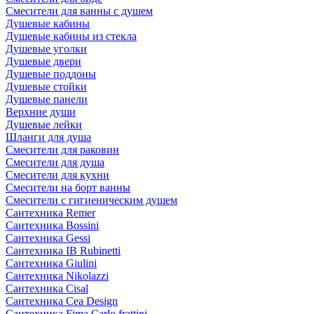
Смесители для ванны с душем
Душевые кабины
Душевые кабины из стекла
Душевые уголки
Душевые двери
Душевые поддоны
Душевые стойки
Душевые панели
Верхние души
Душевые лейки
Шланги для душа
Смесители для раковин
Смесители для душа
Смесители для кухни
Смесители на борт ванны
Смесители с гигиеническим душем
Сантехника Remer
Сантехника Bossini
Сантехника Gessi
Сантехника IB Rubinetti
Сантехника Giulini
Сантехника Nikolazzi
Сантехника Cisal
Сантехника Cea Design
Сантехника Fima Carlo frattini