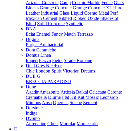
Arizona Concrete
Camp
Cosmic Marble
Fence
Glass
Blocks
Grunge Concrete
Grunge Concrete XL
Hard
Leather
Industrial Glass
Liquid Cosmo
Metal Perf
Mexican Cement
Ribbed
Ribbed Oxide
Shades of
Blind
Solid Concrete
Synthetic
DNA
Eclat
Enamel
Fancy
Match
Terrazzo
Dogma
Project Antibacterial
Dom Ceramiche
Domus Linea
Imperi
Piazza
Pietra
Strade Romane
Dual Gres NiceKer
Chic
London
Spirit
Victorian Dreams
DUE-G
BRECCIA PARADISO
Dune
Agadir
Amazonite
Ardesia
Baikal
Calacatta
Caronte
Cremabella
Diurne
Flat
Kit-Kat Mosaic
Leonardo
Mintons
Nusa
Quercus
Selene
Zement
Durstone
Indiga
Dvomo
Adrenaline
Ghost
Modular
Montecarlo
E