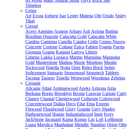
Hi Wood
Maps
Natural Stone
Onyx
Rock Salt
Timeless
Cerpa
Art
Evora
Iceberg
Isar
Lester
Materia
Obi
Oxido
Sisley
Tikal
Cerrad
Acero
Apenino
Aragon
Arbaro
Ash
Aviona
Batista
Brazilian Quarzite
Calacatta Gold
Calacatta White
Cambia
Campina
Canella
Catalea
Celtis
Ceppo Nuovo
Concrete
Cortone
Cottage
Epica
Fabien
Foggia
Fuerta
Giornata
Grapia
Katania
Laroya
Libero
Limeria
Lukka
Lussaca
Marmo
Marquina
Marquina
Gold
Masterstone
Mattina
Maxie
Montego
Mustiq
Nickwood
Nigella
Notta
Onix
Retro Brick
Setim
Softcement
Statuario
Stonemood
Stonetech
Tablero
Tacoma
Tassero
Tonella
Westwood
Woodmax
Zebrina
Cersanit
Alicante
Altair
Antiquewood
Apeks
Arizona
Atria
Berkana
Borgo
Brooklyn
Brosta
Caravan
Cariota
Carly
Chance
Chantal
Chesterwood
Coliseum
Colorwood
Concretewood
Dallas
Deco
Eilat
Etna
Exterio
Finwood
Floralwood
Glory
Granite
Grey Shades
Harbourwood
Hugge
Industrialwood
Ingir
Ivory
JackStone
Jacquard
Kama
Kongo
Lin
Loft
Lofthouse
Luara
Majolica
Manhattan
Metallic
Nautilus
Orion
Otto