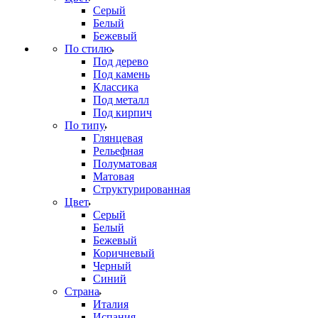
Серый
Белый
Бежевый
По стилю
Под дерево
Под камень
Классика
Под металл
Под кирпич
По типу
Глянцевая
Рельефная
Полуматовая
Матовая
Структурированная
Цвет
Серый
Белый
Бежевый
Коричневый
Черный
Синий
Страна
Италия
Испания