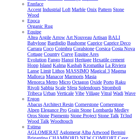
Ennface
Accent
Industrial
Loft
Marble
Onix
Pattern
Stone
Wood
Epoca
Organic Rug
Equipe
Altea
Argile
Arrow
Art Nouveau
Artisan
BALI
Babylone
Bardiglio
Bauhome
Caprice
Caprice Deco
Carrara
Coco
Coimbra
Coralstone
Corsica
Costa Nova
Cottage
Country
Curve
Equipe Ares
Evolution
Fango
Hanoi
Heritage
Hexatile cement
Hopp
Island
Kalma
Kasbah
Kromatika
La Riviera
Lanse
Limit
Lithos
MASSIMO
Magical 3
Magma
Mallorca
Manacor
Marmoris
Masia
Menorca
Metro
Micro
Octagon
Oxide
Porto
Raku
Rivoli
Sabbia
Scale
Sfera
Splendours
Stromboli
Tribeca
Urban
Verticale
Vibe
Village
Vitral
Wadi
Wave
Ergon
Abacus
Architect Resin
Cornerstone
Cornerstone
Alpen
Elegance Pro
Grain Stone
Lombarda
Medley
Oros Stone
Pigmento
Stone Project
Stone Talk
Tr3nd
Wood Talk
Woodtouch
Estima
AGLOMERAT
Aglomerat
Alba
Artwood
Bernini
Brigantina
CHAMBORD NEW
COMFORT
Cave