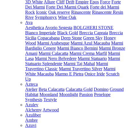
3D White
Allure
Cliff
Drift
Empire
Epos
Force
Forte
Dei Marmi
Forte Dei Marmi Quark
Forte dei Marmi
Rock
Iconic
Oak reserve
Rinascente
Rinascente Resin
Rive
Symphonyx
Wine Oak
Ava
Aesthetica
Avorio Segesta
BOLGHERI STONE
Bianco Imperiale
Black Gold
Breccia Capraia
Breccia
Sicilia
Copacabana
Deep Stone
Green Sky
Honey
Wood
Marmi Arabesque
Marmi Azul Macauba
Marmi
Bardiglio Cenere
Marmi Bianco Bernini
Marmi Bronze
Amani
Marmi Calacatta
Marmi Crema Marfil
Marmi
Lasa
Marmi Nero Belvedere
Marmi Statuario
Marmi
Statuario Splendente
Marmi Taj Mahal
Marmi
Travertino Classic
Marmi Travertino Silver
Marmi
White Macauba
Marmo E Pietra
Onice Iride
Scratch
Up
Azteca
Atelier
Beta Calacatta
Calacatta Gold
Domino
Ground
Habitat
Moonland
Moonlight
Passion
Penelope
Synthesis
Textyle
Azulev
Alchemy
Artwood
Azuliber
Ambre
Azuvi