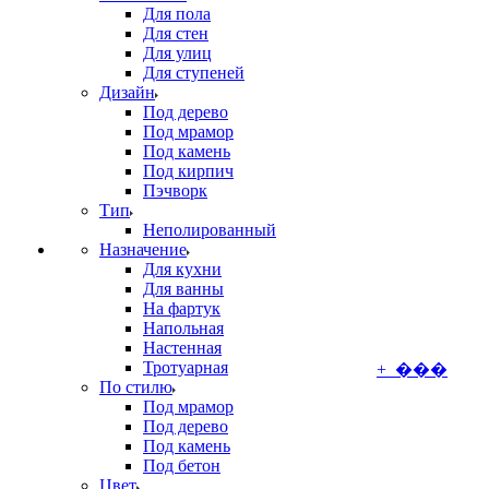
Для пола
Для стен
Для улиц
Для ступеней
Дизайн
Под дерево
Под мрамор
Под камень
Под кирпич
Пэчворк
Тип
Неполированный
Назначение
Для кухни
Для ванны
На фартук
Напольная
Настенная
Тротуарная
+ ���
По стилю
Под мрамор
Под дерево
Под камень
Под бетон
Цвет