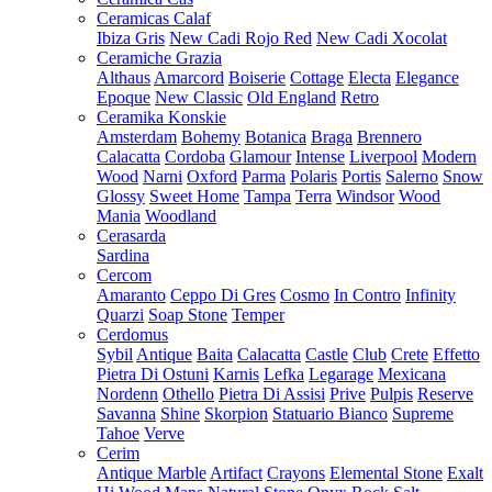
Ceramicas Calaf
Ibiza Gris
New Cadi Rojo Red
New Cadi Xocolat
Ceramiche Grazia
Althaus
Amarcord
Boiserie
Cottage
Electa
Elegance
Epoque
New Classic
Old England
Retro
Ceramika Konskie
Amsterdam
Bohemy
Botanica
Braga
Brennero
Calacatta
Cordoba
Glamour
Intense
Liverpool
Modern
Wood
Narni
Oxford
Parma
Polaris
Portis
Salerno
Snow
Glossy
Sweet Home
Tampa
Terra
Windsor
Wood
Mania
Woodland
Cerasarda
Sardina
Cercom
Amaranto
Ceppo Di Gres
Cosmo
In Contro
Infinity
Quarzi
Soap Stone
Temper
Cerdomus
Sybil
Antique
Baita
Calacatta
Castle
Club
Crete
Effetto
Pietra Di Ostuni
Karnis
Lefka
Legarage
Mexicana
Nordenn
Othello
Pietra Di Assisi
Prive
Pulpis
Reserve
Savanna
Shine
Skorpion
Statuario Bianco
Supreme
Tahoe
Verve
Cerim
Antique Marble
Artifact
Crayons
Elemental Stone
Exalt