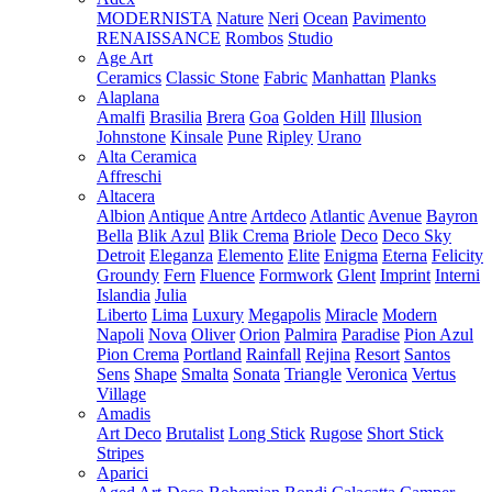
MODERNISTA
Nature
Neri
Ocean
Pavimento
RENAISSANCE
Rombos
Studio
Age Art
Ceramics
Classic Stone
Fabric
Manhattan
Planks
Alaplana
Amalfi
Brasilia
Brera
Goa
Golden Hill
Illusion
Johnstone
Kinsale
Pune
Ripley
Urano
Alta Ceramica
Affreschi
Altacera
Albion
Antique
Antre
Artdeco
Atlantic
Avenue
Bayron
Bella
Blik Azul
Blik Crema
Briole
Deco
Deco Sky
Detroit
Eleganza
Elemento
Elite
Enigma
Eterna
Felicity
Groundy
Fern
Fluence
Formwork
Glent
Imprint
Interni
Islandia
Julia
Liberto
Lima
Luxury
Megapolis
Miracle
Modern
Napoli
Nova
Oliver
Orion
Palmira
Paradise
Pion Azul
Pion Crema
Portland
Rainfall
Rejina
Resort
Santos
Sens
Shape
Smalta
Sonata
Triangle
Veronica
Vertus
Village
Amadis
Art Deco
Brutalist
Long Stick
Rugose
Short Stick
Stripes
Aparici