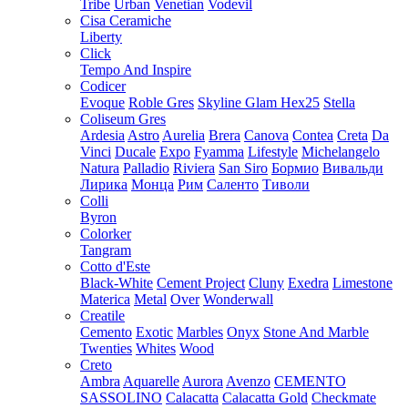
Tribe
Urban
Venetian
Vodevil
Cisa Ceramiche
Liberty
Click
Tempo And Inspire
Codicer
Evoque
Roble Gres
Skyline Glam Hex25
Stella
Coliseum Gres
Ardesia
Astro
Aurelia
Brera
Canova
Contea
Creta
Da
Vinci
Ducale
Expo
Fyamma
Lifestyle
Michelangelo
Natura
Palladio
Riviera
San Siro
Бормио
Вивальди
Лирика
Монца
Рим
Саленто
Тиволи
Colli
Byron
Colorker
Tangram
Cotto d'Este
Black-White
Cement Project
Cluny
Exedra
Limestone
Materica
Metal
Over
Wonderwall
Creatile
Cemento
Exotic
Marbles
Onyx
Stone And Marble
Twenties
Whites
Wood
Creto
Ambra
Aquarelle
Aurora
Avenzo
CEMENTO
SASSOLINO
Calacatta
Calacatta Gold
Checkmate