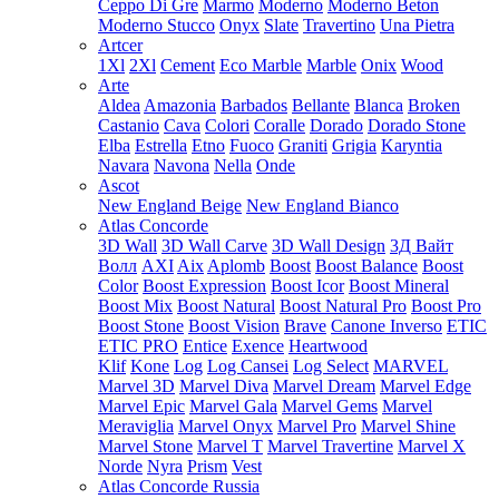
Ceppo Di Gre
Marmo
Moderno
Moderno Beton
Moderno Stucco
Onyx
Slate
Travertino
Una Pietra
Artcer
1Xl
2Xl
Cement
Eco Marble
Marble
Onix
Wood
Arte
Aldea
Amazonia
Barbados
Bellante
Blanca
Broken
Castanio
Cava
Colori
Coralle
Dorado
Dorado Stone
Elba
Estrella
Etno
Fuoco
Graniti
Grigia
Karyntia
Navara
Navona
Nella
Onde
Ascot
New England Beige
New England Bianco
Atlas Concorde
3D Wall
3D Wall Carve
3D Wall Design
3Д Вайт
Волл
AXI
Aix
Aplomb
Boost
Boost Balance
Boost
Color
Boost Expression
Boost Icor
Boost Mineral
Boost Mix
Boost Natural
Boost Natural Pro
Boost Pro
Boost Stone
Boost Vision
Brave
Canone Inverso
ETIC
ETIC PRO
Entice
Exence
Heartwood
Klif
Kone
Log
Log Cansei
Log Select
MARVEL
Marvel 3D
Marvel Diva
Marvel Dream
Marvel Edge
Marvel Epic
Marvel Gala
Marvel Gems
Marvel
Meraviglia
Marvel Onyx
Marvel Pro
Marvel Shine
Marvel Stone
Marvel T
Marvel Travertine
Marvel X
Norde
Nyra
Prism
Vest
Atlas Concorde Russia