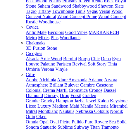
Pecanwood
Polaris
Provans
Raven
Rento
Rock
Royal
Stone
Sahara
Sandwood
Shabbywood
Shevron
Slate
Tagro
Tiffany
Townhouse
Tunis
Vegas
Versal
Wood
Concept Natural
Wood Concept Prime
Wood Concept
Rustic
Woodhouse
Cevica
Antic Mate
Becolors
Good Vibes
MARRAKECH
Metro
Mixes
Plus
Woodlands
Chakmaks
3D Fusion Stone
Cicogres
Alsacia
Artic Wood
Bernini
Borgo
Chic
Deba
Eyra
Louvre
Palatino
Parisien
Revival
Soft
Story
Tinia
Umbria
Verona
Vinyle
Cifre
Adobe
Alchimia
Alure
Amazonia
Arianne
Arvora
Atmosphere
Brillant
Bulevar
Cambre
Casetone
Colonial
Crema Marfil
Cromatica
Cronos
Dassel
Diamond
Dimsey
Drop
Fossil
Golden
Granite
Gravity
Hampton
Jazba
Jewel
Kalon
Keystone
Liceo
Luxury
Madison
Mahi
Manila
Materia
Mirambel
Mitral
Montblanc
Nautalis
Nebraska Colours
Nordik
Odin
Oken
Omnia
Opal
Oval
Pietra
Pulido
Pure
Rovere
Sea
Solid
Sonora
Statuario
Sublime
Subway
Titan
Tramonto