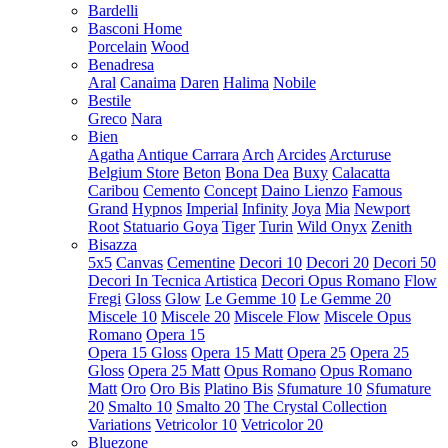
Bardelli
Basconi Home
Porcelain
Wood
Benadresa
Aral
Canaima
Daren
Halima
Nobile
Bestile
Greco
Nara
Bien
Agatha
Antique Carrara
Arch
Arcides
Arcturuse
Belgium Store
Beton
Bona Dea
Buxy
Calacatta
Caribou
Cemento
Concept
Daino Lienzo
Famous
Grand
Hypnos
Imperial
Infinity
Joya
Mia
Newport
Root
Statuario Goya
Tiger
Turin
Wild Onyx
Zenith
Bisazza
5x5
Canvas
Cementine
Decori 10
Decori 20
Decori 50
Decori In Tecnica Artistica
Decori Opus Romano
Flow
Fregi
Gloss
Glow
Le Gemme 10
Le Gemme 20
Miscele 10
Miscele 20
Miscele Flow
Miscele Opus
Romano
Opera 15
Opera 15 Gloss
Opera 15 Matt
Opera 25
Opera 25
Gloss
Opera 25 Matt
Opus Romano
Opus Romano
Matt
Oro
Oro Bis
Platino Bis
Sfumature 10
Sfumature
20
Smalto 10
Smalto 20
The Crystal Collection
Variations
Vetricolor 10
Vetricolor 20
Bluezone