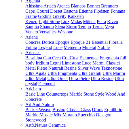
Argenta
Altissimo
Artech
Atenea
Blancos
Bonnet
Brennero
Capri
Courel
Dorset
Eastone
Etienne
Flodsten
Fontana
Frame
Godina
Gravity
Kalksten
Kenzo
Light Stone
Linz
Midas
Milena
Petra
Riven
Sangha
Shanon
Siena
Storm
Tempo
Terma
Vega
Venato
Versailles
Westone
Ariana
Concrea
Dorica
Epoque
Epoque 21
Essential
Floralia
Futura
Legend
Luce
Memento
Mineral
Nobile
Ariostea
Basaltina
Con.Crea
ConCrea
Elementae
Fragmenta full
body
Iridium
Legni
Limestone
Luce
Marmi Classici
Metal
Pietre Naturali
Resine
Silver Wave
Teknostone
Ultra Agata
Ultra Fragmenta
Ultra Graniti
Ultra Marmi
Ultra Metal
Ultra Onici
Ultra Pietre
Ultra Resine
Ultra
crystal
iCementi
ArkLam
Basic Line
Countertops
Marble
Stone
Style
Wood And
Concrete
Art And Natura
Basket Weave
Boston
Classic Glass
Drops
Equilibrio
Marble Mosaic
Mix
Murano Specchio
Octagon
Stonewood
Art&Natura Ceramica