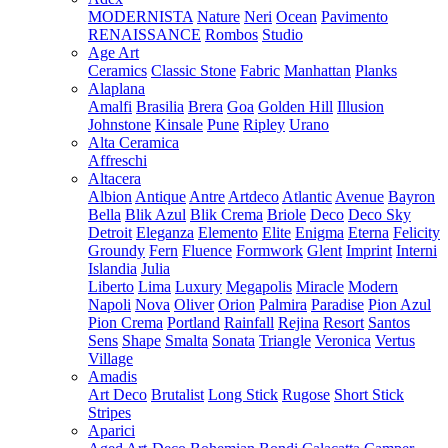
MODERNISTA
Nature
Neri
Ocean
Pavimento
RENAISSANCE
Rombos
Studio
Age Art
Ceramics
Classic Stone
Fabric
Manhattan
Planks
Alaplana
Amalfi
Brasilia
Brera
Goa
Golden Hill
Illusion
Johnstone
Kinsale
Pune
Ripley
Urano
Alta Ceramica
Affreschi
Altacera
Albion
Antique
Antre
Artdeco
Atlantic
Avenue
Bayron
Bella
Blik Azul
Blik Crema
Briole
Deco
Deco Sky
Detroit
Eleganza
Elemento
Elite
Enigma
Eterna
Felicity
Groundy
Fern
Fluence
Formwork
Glent
Imprint
Interni
Islandia
Julia
Liberto
Lima
Luxury
Megapolis
Miracle
Modern
Napoli
Nova
Oliver
Orion
Palmira
Paradise
Pion Azul
Pion Crema
Portland
Rainfall
Rejina
Resort
Santos
Sens
Shape
Smalta
Sonata
Triangle
Veronica
Vertus
Village
Amadis
Art Deco
Brutalist
Long Stick
Rugose
Short Stick
Stripes
Aparici