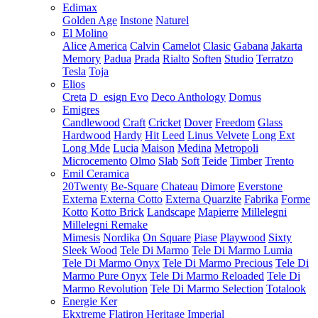
Edimax
Golden Age
Instone
Naturel
El Molino
Alice
America
Calvin
Camelot
Clasic
Gabana
Jakarta
Memory
Padua
Prada
Rialto
Soften
Studio
Terratzo
Tesla
Toja
Elios
Creta
D_esign Evo
Deco Anthology
Domus
Emigres
Candlewood
Craft
Cricket
Dover
Freedom
Glass
Hardwood
Hardy
Hit
Leed
Linus Velvete
Long Ext
Long Mde
Lucia
Maison
Medina
Metropoli
Microcemento
Olmo
Slab
Soft
Teide
Timber
Trento
Emil Ceramica
20Twenty
Be-Square
Chateau
Dimore
Everstone
Externa
Externa Cotto
Externa Quarzite
Fabrika
Forme
Kotto
Kotto Brick
Landscape
Mapierre
Millelegni
Millelegni Remake
Mimesis
Nordika
On Square
Piase
Playwood
Sixty
Sleek Wood
Tele Di Marmo
Tele Di Marmo Lumia
Tele Di Marmo Onyx
Tele Di Marmo Precious
Tele Di
Marmo Pure Onyx
Tele Di Marmo Reloaded
Tele Di
Marmo Revolution
Tele Di Marmo Selection
Totalook
Energie Ker
Ekxtreme
Flatiron
Heritage
Imperial