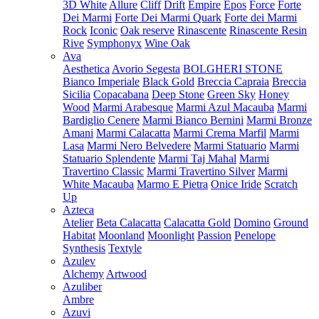
3D White
Allure
Cliff
Drift
Empire
Epos
Force
Forte
Dei Marmi
Forte Dei Marmi Quark
Forte dei Marmi
Rock
Iconic
Oak reserve
Rinascente
Rinascente Resin
Rive
Symphonyx
Wine Oak
Ava
Aesthetica
Avorio Segesta
BOLGHERI STONE
Bianco Imperiale
Black Gold
Breccia Capraia
Breccia
Sicilia
Copacabana
Deep Stone
Green Sky
Honey
Wood
Marmi Arabesque
Marmi Azul Macauba
Marmi
Bardiglio Cenere
Marmi Bianco Bernini
Marmi Bronze
Amani
Marmi Calacatta
Marmi Crema Marfil
Marmi
Lasa
Marmi Nero Belvedere
Marmi Statuario
Marmi
Statuario Splendente
Marmi Taj Mahal
Marmi
Travertino Classic
Marmi Travertino Silver
Marmi
White Macauba
Marmo E Pietra
Onice Iride
Scratch
Up
Azteca
Atelier
Beta Calacatta
Calacatta Gold
Domino
Ground
Habitat
Moonland
Moonlight
Passion
Penelope
Synthesis
Textyle
Azulev
Alchemy
Artwood
Azuliber
Ambre
Azuvi