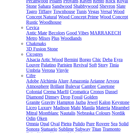
Pecanwood
Polaris
Provans
Raven
Rento
Rock
Royal
Stone
Sahara
Sandwood
Shabbywood
Shevron
Slate
Tagro
Tiffany
Townhouse
Tunis
Vegas
Versal
Wood
Concept Natural
Wood Concept Prime
Wood Concept
Rustic
Woodhouse
Cevica
Antic Mate
Becolors
Good Vibes
MARRAKECH
Metro
Mixes
Plus
Woodlands
Chakmaks
3D Fusion Stone
Cicogres
Alsacia
Artic Wood
Bernini
Borgo
Chic
Deba
Eyra
Louvre
Palatino
Parisien
Revival
Soft
Story
Tinia
Umbria
Verona
Vinyle
Cifre
Adobe
Alchimia
Alure
Amazonia
Arianne
Arvora
Atmosphere
Brillant
Bulevar
Cambre
Casetone
Colonial
Crema Marfil
Cromatica
Cronos
Dassel
Diamond
Dimsey
Drop
Fossil
Golden
Granite
Gravity
Hampton
Jazba
Jewel
Kalon
Keystone
Liceo
Luxury
Madison
Mahi
Manila
Materia
Mirambel
Mitral
Montblanc
Nautalis
Nebraska Colours
Nordik
Odin
Oken
Omnia
Opal
Oval
Pietra
Pulido
Pure
Rovere
Sea
Solid
Sonora
Statuario
Sublime
Subway
Titan
Tramonto