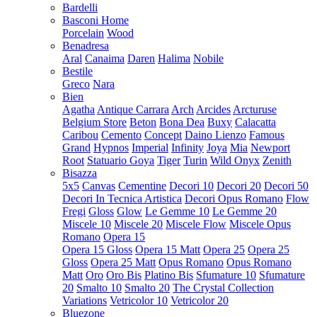
Bardelli
Basconi Home
Porcelain
Wood
Benadresa
Aral
Canaima
Daren
Halima
Nobile
Bestile
Greco
Nara
Bien
Agatha
Antique Carrara
Arch
Arcides
Arcturuse
Belgium Store
Beton
Bona Dea
Buxy
Calacatta
Caribou
Cemento
Concept
Daino Lienzo
Famous
Grand
Hypnos
Imperial
Infinity
Joya
Mia
Newport
Root
Statuario Goya
Tiger
Turin
Wild Onyx
Zenith
Bisazza
5x5
Canvas
Cementine
Decori 10
Decori 20
Decori 50
Decori In Tecnica Artistica
Decori Opus Romano
Flow
Fregi
Gloss
Glow
Le Gemme 10
Le Gemme 20
Miscele 10
Miscele 20
Miscele Flow
Miscele Opus
Romano
Opera 15
Opera 15 Gloss
Opera 15 Matt
Opera 25
Opera 25
Gloss
Opera 25 Matt
Opus Romano
Opus Romano
Matt
Oro
Oro Bis
Platino Bis
Sfumature 10
Sfumature
20
Smalto 10
Smalto 20
The Crystal Collection
Variations
Vetricolor 10
Vetricolor 20
Bluezone