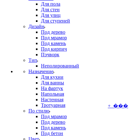
Для пола
Для стен
Для улиц
Для ступеней
Дизайн
Под дерево
Под мрамор
Под камень
Под кирпич
Пэчворк
Тип
Неполированный
Назначение
Для кухни
Для ванны
На фартук
Напольная
Настенная
Тротуарная
+ ���
По стилю
Под мрамор
Под дерево
Под камень
Под бетон
Цвет