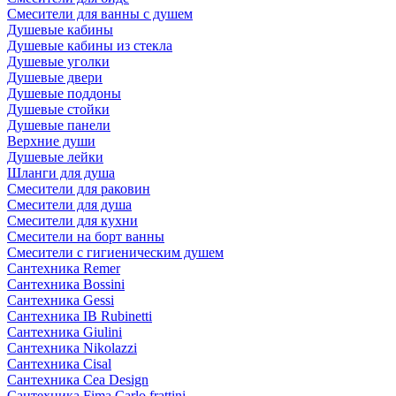
Смесители для ванны с душем
Душевые кабины
Душевые кабины из стекла
Душевые уголки
Душевые двери
Душевые поддоны
Душевые стойки
Душевые панели
Верхние души
Душевые лейки
Шланги для душа
Смесители для раковин
Смесители для душа
Смесители для кухни
Смесители на борт ванны
Смесители с гигиеническим душем
Сантехника Remer
Сантехника Bossini
Сантехника Gessi
Сантехника IB Rubinetti
Сантехника Giulini
Сантехника Nikolazzi
Сантехника Cisal
Сантехника Cea Design
Сантехника Fima Carlo frattini