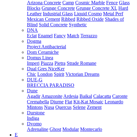
Arizona Concrete
Camp
Cosmic Marble
Fence
Glass
Blocks
Grunge Concrete
Grunge Concrete XL
Hard
Leather
Industrial Glass
Liquid Cosmo
Metal Perf
Mexican Cement
Ribbed
Ribbed Oxide
Shades of
Blind
Solid Concrete
Synthetic
DNA
Eclat
Enamel
Fancy
Match
Terrazzo
Dogma
Project Antibacterial
Dom Ceramiche
Domus Linea
Imperi
Piazza
Pietra
Strade Romane
Dual Gres NiceKer
Chic
London
Spirit
Victorian Dreams
DUE-G
BRECCIA PARADISO
Dune
Agadir
Amazonite
Ardesia
Baikal
Calacatta
Caronte
Cremabella
Diurne
Flat
Kit-Kat Mosaic
Leonardo
Mintons
Nusa
Quercus
Selene
Zement
Durstone
Indiga
Dvomo
Adrenaline
Ghost
Modular
Montecarlo
E