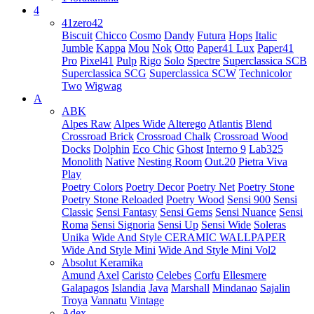
4
41zero42
Biscuit
Chicco
Cosmo
Dandy
Futura
Hops
Italic
Jumble
Kappa
Mou
Nok
Otto
Paper41 Lux
Paper41
Pro
Pixel41
Pulp
Rigo
Solo
Spectre
Superclassica SCB
Superclassica SCG
Superclassica SCW
Technicolor
Two
Wigwag
A
ABK
Alpes Raw
Alpes Wide
Alterego
Atlantis
Blend
Crossroad Brick
Crossroad Chalk
Crossroad Wood
Docks
Dolphin
Eco Chic
Ghost
Interno 9
Lab325
Monolith
Native
Nesting Room
Out.20
Pietra Viva
Play
Poetry Colors
Poetry Decor
Poetry Net
Poetry Stone
Poetry Stone Reloaded
Poetry Wood
Sensi 900
Sensi
Classic
Sensi Fantasy
Sensi Gems
Sensi Nuance
Sensi
Roma
Sensi Signoria
Sensi Up
Sensi Wide
Soleras
Unika
Wide And Style CERAMIC WALLPAPER
Wide And Style Mini
Wide And Style Mini Vol2
Absolut Keramika
Amund
Axel
Caristo
Celebes
Corfu
Ellesmere
Galapagos
Islandia
Java
Marshall
Mindanao
Sajalin
Troya
Vannatu
Vintage
Adex