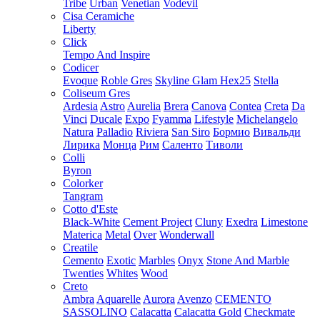
Tribe
Urban
Venetian
Vodevil
Cisa Ceramiche
Liberty
Click
Tempo And Inspire
Codicer
Evoque
Roble Gres
Skyline Glam Hex25
Stella
Coliseum Gres
Ardesia
Astro
Aurelia
Brera
Canova
Contea
Creta
Da
Vinci
Ducale
Expo
Fyamma
Lifestyle
Michelangelo
Natura
Palladio
Riviera
San Siro
Бормио
Вивальди
Лирика
Монца
Рим
Саленто
Тиволи
Colli
Byron
Colorker
Tangram
Cotto d'Este
Black-White
Cement Project
Cluny
Exedra
Limestone
Materica
Metal
Over
Wonderwall
Creatile
Cemento
Exotic
Marbles
Onyx
Stone And Marble
Twenties
Whites
Wood
Creto
Ambra
Aquarelle
Aurora
Avenzo
CEMENTO
SASSOLINO
Calacatta
Calacatta Gold
Checkmate