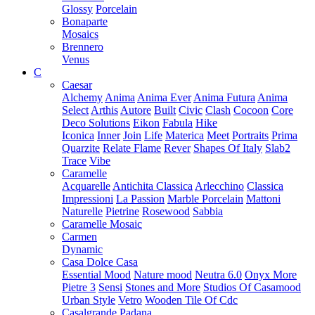
Glossy
Porcelain
Bonaparte
Mosaics
Brennero
Venus
C
Caesar
Alchemy
Anima
Anima Ever
Anima Futura
Anima
Select
Arthis
Autore
Built
Civic
Clash
Cocoon
Core
Deco Solutions
Eikon
Fabula
Hike
Iconica
Inner
Join
Life
Materica
Meet
Portraits
Prima
Quarzite
Relate Flame
Rever
Shapes Of Italy
Slab2
Trace
Vibe
Caramelle
Acquarelle
Antichita Classica
Arlecchino
Classica
Impressioni
La Passion
Marble Porcelain
Mattoni
Naturelle
Pietrine
Rosewood
Sabbia
Caramelle Mosaic
Carmen
Dynamic
Casa Dolce Casa
Essential Mood
Nature mood
Neutra 6.0
Onyx More
Pietre 3
Sensi
Stones and More
Studios Of Casamood
Urban Style
Vetro
Wooden Tile Of Cdc
Casalgrande Padana