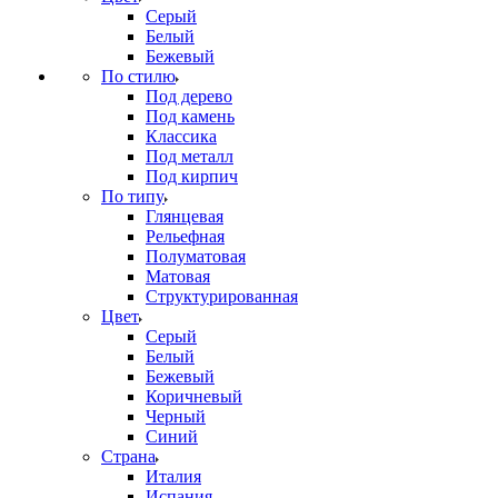
Серый
Белый
Бежевый
По стилю
Под дерево
Под камень
Классика
Под металл
Под кирпич
По типу
Глянцевая
Рельефная
Полуматовая
Матовая
Структурированная
Цвет
Серый
Белый
Бежевый
Коричневый
Черный
Синий
Страна
Италия
Испания