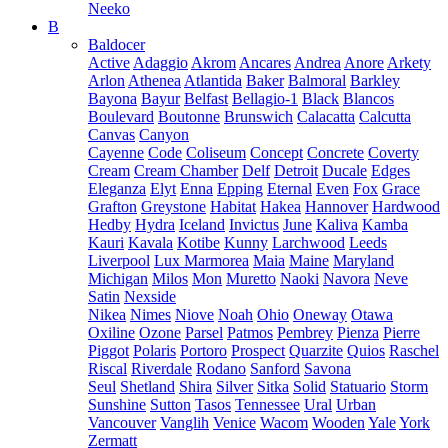
Neeko
B
Baldocer
Active
Adaggio
Akrom
Ancares
Andrea
Anore
Arkety
Arlon
Athenea
Atlantida
Baker
Balmoral
Barkley
Bayona
Bayur
Belfast
Bellagio-1
Black
Blancos
Boulevard
Boutonne
Brunswich
Calacatta
Calcutta
Canvas
Canyon
Cayenne
Code
Coliseum
Concept
Concrete
Coverty
Cream
Cream Chamber
Delf
Detroit
Ducale
Edges
Eleganza
Elyt
Enna
Epping
Eternal
Even
Fox
Grace
Grafton
Greystone
Habitat
Hakea
Hannover
Hardwood
Hedby
Hydra
Iceland
Invictus
June
Kaliva
Kamba
Kauri
Kavala
Kotibe
Kunny
Larchwood
Leeds
Liverpool
Lux Marmorea
Maia
Maine
Maryland
Michigan
Milos
Mon
Muretto
Naoki
Navora
Neve
Satin
Nexside
Nikea
Nimes
Niove
Noah
Ohio
Oneway
Otawa
Oxiline
Ozone
Parsel
Patmos
Pembrey
Pienza
Pierre
Piggot
Polaris
Portoro
Prospect
Quarzite
Quios
Raschel
Riscal
Riverdale
Rodano
Sanford
Savona
Seul
Shetland
Shira
Silver
Sitka
Solid
Statuario
Storm
Sunshine
Sutton
Tasos
Tennessee
Ural
Urban
Vancouver
Vanglih
Venice
Wacom
Wooden
Yale
York
Zermatt