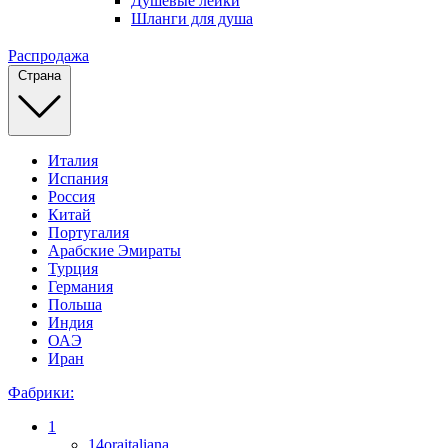
Душевые лейки
Шланги для душа
Распродажа
Страна
Италия
Испания
Россия
Китай
Португалия
Арабские Эмираты
Турция
Германия
Польша
Индия
ОАЭ
Иран
Фабрики:
1
14oraitaliana