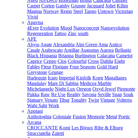
Aged
Art-Deco
Bohemian
Bondi
Calacatta
Camper
Carpet
Corten
Gatsby
Grunge
Jacquard
Joliet
Kilim
Magma
Norway
Regio
Steel
Tango
Uptown
Victorian
Vivid
Apavisa
4Ever
Evolution
Mood
Nanoconcept
Nanoevolution
Regeneration
Tattoo
Zinc
south
APE
Abyss
Agate
Alexandria
Alpi Green
Ama
Antico
Casale
Arabescato
Argillae
Augustus
Aurora
Bellagio
Black Hispania
Brianna
Burlington
Calacatta
Camelot
Caprice
Ceppo
Clos
Colourful
Cross
Dahlia
Eight
Fables
Fleur
Floriane
Four Seasons
Gold Hard
Greystone
Grunge
Harlequin
Icaro
Imperial
Kinfolk
Koen
Magallanes
Mandalay
Mare Di Sabbia
Medicea Marble
Michelangelo
Night Lux
Oregon
Oxyd Jewel
Piemonte
Pukka
Raw
Re Use
Reality
Savona
Seville
Snap
Souk
Statuary Venato
Tibur
Tonality
Twist
Vintage
Volterra
Wabi Sabi
Work
Appiani
Anthologhia
Coloniale
Fusion
Memorie
Metal
Poetic
Arcana
CROCCANTE
Komi
Les Bijoux
Ribe & Elburg
Stracciatella
Zaletti