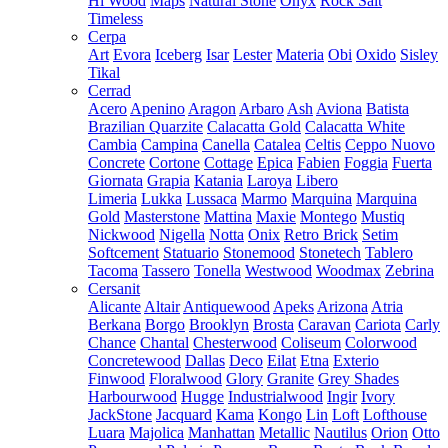
Hi Wood
Maps
Natural Stone
Onyx
Rock Salt
Timeless
Cerpa
Art
Evora
Iceberg
Isar
Lester
Materia
Obi
Oxido
Sisley
Tikal
Cerrad
Acero
Apenino
Aragon
Arbaro
Ash
Aviona
Batista
Brazilian Quarzite
Calacatta Gold
Calacatta White
Cambia
Campina
Canella
Catalea
Celtis
Ceppo Nuovo
Concrete
Cortone
Cottage
Epica
Fabien
Foggia
Fuerta
Giornata
Grapia
Katania
Laroya
Libero
Limeria
Lukka
Lussaca
Marmo
Marquina
Marquina
Gold
Masterstone
Mattina
Maxie
Montego
Mustiq
Nickwood
Nigella
Notta
Onix
Retro Brick
Setim
Softcement
Statuario
Stonemood
Stonetech
Tablero
Tacoma
Tassero
Tonella
Westwood
Woodmax
Zebrina
Cersanit
Alicante
Altair
Antiquewood
Apeks
Arizona
Atria
Berkana
Borgo
Brooklyn
Brosta
Caravan
Cariota
Carly
Chance
Chantal
Chesterwood
Coliseum
Colorwood
Concretewood
Dallas
Deco
Eilat
Etna
Exterio
Finwood
Floralwood
Glory
Granite
Grey Shades
Harbourwood
Hugge
Industrialwood
Ingir
Ivory
JackStone
Jacquard
Kama
Kongo
Lin
Loft
Lofthouse
Luara
Majolica
Manhattan
Metallic
Nautilus
Orion
Otto