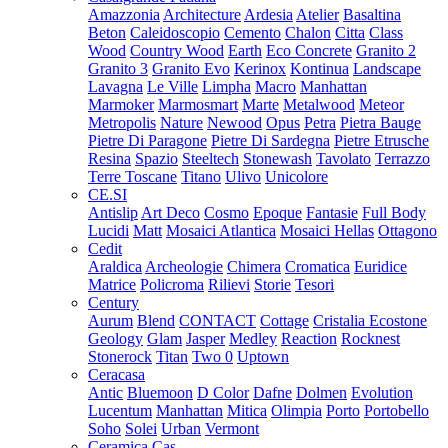
Amazzonia
Architecture
Ardesia
Atelier
Basaltina
Beton
Caleidoscopio
Cemento
Chalon
Citta
Class
Wood
Country Wood
Earth
Eco Concrete
Granito 2
Granito 3
Granito Evo
Kerinox
Kontinua
Landscape
Lavagna
Le Ville
Limpha
Macro
Manhattan
Marmoker
Marmosmart
Marte
Metalwood
Meteor
Metropolis
Nature
Newood
Opus
Petra
Pietra Bauge
Pietre Di Paragone
Pietre Di Sardegna
Pietre Etrusche
Resina
Spazio
Steeltech
Stonewash
Tavolato
Terrazzo
Terre Toscane
Titano
Ulivo
Unicolore
CE.SI
Antislip
Art Deco
Cosmo
Epoque
Fantasie
Full Body
Lucidi
Matt
Mosaici Atlantica
Mosaici Hellas
Ottagono
Cedit
Araldica
Archeologie
Chimera
Cromatica
Euridice
Matrice
Policroma
Rilievi
Storie
Tesori
Century
Aurum
Blend
CONTACT
Cottage
Cristalia
Ecostone
Geology
Glam
Jasper
Medley
Reaction
Rocknest
Stonerock
Titan
Two 0
Uptown
Ceracasa
Antic
Bluemoon
D Color
Dafne
Dolmen
Evolution
Lucentum
Manhattan
Mitica
Olimpia
Porto
Portobello
Soho
Solei
Urban
Vermont
Ceramica Cas