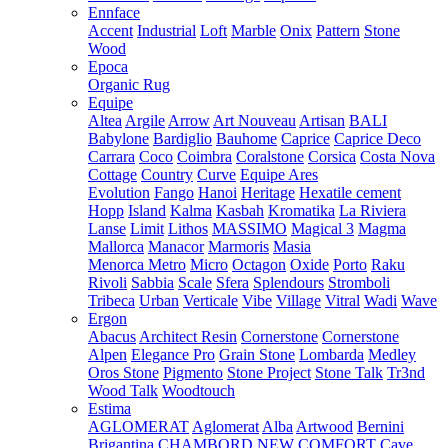
Ennface
Accent
Industrial
Loft
Marble
Onix
Pattern
Stone
Wood
Epoca
Organic Rug
Equipe
Altea
Argile
Arrow
Art Nouveau
Artisan
BALI
Babylone
Bardiglio
Bauhome
Caprice
Caprice Deco
Carrara
Coco
Coimbra
Coralstone
Corsica
Costa Nova
Cottage
Country
Curve
Equipe Ares
Evolution
Fango
Hanoi
Heritage
Hexatile cement
Hopp
Island
Kalma
Kasbah
Kromatika
La Riviera
Lanse
Limit
Lithos
MASSIMO
Magical 3
Magma
Mallorca
Manacor
Marmoris
Masia
Menorca
Metro
Micro
Octagon
Oxide
Porto
Raku
Rivoli
Sabbia
Scale
Sfera
Splendours
Stromboli
Tribeca
Urban
Verticale
Vibe
Village
Vitral
Wadi
Wave
Ergon
Abacus
Architect Resin
Cornerstone
Cornerstone
Alpen
Elegance Pro
Grain Stone
Lombarda
Medley
Oros Stone
Pigmento
Stone Project
Stone Talk
Tr3nd
Wood Talk
Woodtouch
Estima
AGLOMERAT
Aglomerat
Alba
Artwood
Bernini
Brigantina
CHAMBORD NEW
COMFORT
Cave