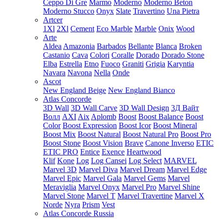
Ceppo Di Gre
Marmo
Moderno
Moderno Beton
Moderno Stucco
Onyx
Slate
Travertino
Una Pietra
Artcer
1Xl
2Xl
Cement
Eco Marble
Marble
Onix
Wood
Arte
Aldea
Amazonia
Barbados
Bellante
Blanca
Broken
Castanio
Cava
Colori
Coralle
Dorado
Dorado Stone
Elba
Estrella
Etno
Fuoco
Graniti
Grigia
Karyntia
Navara
Navona
Nella
Onde
Ascot
New England Beige
New England Bianco
Atlas Concorde
3D Wall
3D Wall Carve
3D Wall Design
3Д Вайт
Волл
AXI
Aix
Aplomb
Boost
Boost Balance
Boost
Color
Boost Expression
Boost Icor
Boost Mineral
Boost Mix
Boost Natural
Boost Natural Pro
Boost Pro
Boost Stone
Boost Vision
Brave
Canone Inverso
ETIC
ETIC PRO
Entice
Exence
Heartwood
Klif
Kone
Log
Log Cansei
Log Select
MARVEL
Marvel 3D
Marvel Diva
Marvel Dream
Marvel Edge
Marvel Epic
Marvel Gala
Marvel Gems
Marvel
Meraviglia
Marvel Onyx
Marvel Pro
Marvel Shine
Marvel Stone
Marvel T
Marvel Travertine
Marvel X
Norde
Nyra
Prism
Vest
Atlas Concorde Russia