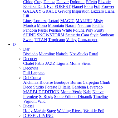
Chloe
Cray
Deniza
Denver
Dolomiti
Effetto
Ekzotic
Estetika Dark
Eva
FOREST
Flamel
Flora
Foil
Forever
GALAXY
GRACE
Gevorg
Inspiration
Lazzaro
Liana
Lili
Lines
Lorenzo
Lotani
MAGIC
MALIBU
Misty
Monica
Mono
Mountain
Naomi
Neutron
Pacific
Pandora
Pastel
Persian White
Poluna
Poly
Purity
SHINE
SNOWSTORM
Statuario Cara
Style
Sunheart
Sweet
TITAN
Tropicano
Valley
Соль-перец
D
Dar
Biselado
Microline
Nairobi
Noa-Sticks
Rural
Decocer
Chalet
Fabia
JAZZ
Liguria
Monte
Siena
Decovita
Full Lappato
Del Conca
Alchimia
Bioterre
Boutique
Burma
Carpegna
Climb
Deco Studio
Foreste D Italia
Gardena
Lavaredo
MARBLE EDITION
Monte Verde
Nabi
Native
Premiere
St Regis
Stone Edition Dinamik
Timeline
Vignoni
Wild
Diesel
Hoily Marble
Stage
Welding Rivest
Wrinkle Foil
DIESEL LIVING