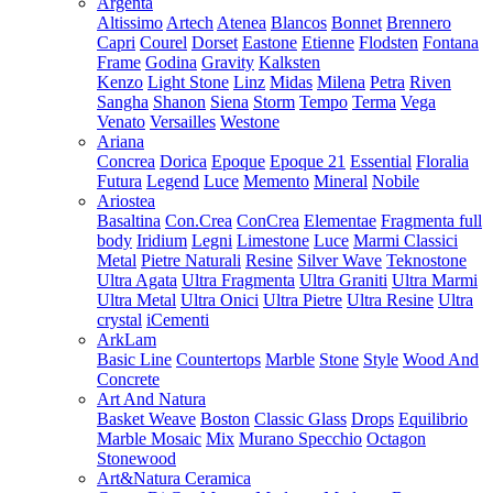
Argenta
Altissimo
Artech
Atenea
Blancos
Bonnet
Brennero
Capri
Courel
Dorset
Eastone
Etienne
Flodsten
Fontana
Frame
Godina
Gravity
Kalksten
Kenzo
Light Stone
Linz
Midas
Milena
Petra
Riven
Sangha
Shanon
Siena
Storm
Tempo
Terma
Vega
Venato
Versailles
Westone
Ariana
Concrea
Dorica
Epoque
Epoque 21
Essential
Floralia
Futura
Legend
Luce
Memento
Mineral
Nobile
Ariostea
Basaltina
Con.Crea
ConCrea
Elementae
Fragmenta full
body
Iridium
Legni
Limestone
Luce
Marmi Classici
Metal
Pietre Naturali
Resine
Silver Wave
Teknostone
Ultra Agata
Ultra Fragmenta
Ultra Graniti
Ultra Marmi
Ultra Metal
Ultra Onici
Ultra Pietre
Ultra Resine
Ultra
crystal
iCementi
ArkLam
Basic Line
Countertops
Marble
Stone
Style
Wood And
Concrete
Art And Natura
Basket Weave
Boston
Classic Glass
Drops
Equilibrio
Marble Mosaic
Mix
Murano Specchio
Octagon
Stonewood
Art&Natura Ceramica