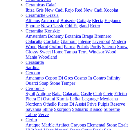
Ceramicas Calaf
Ibiza Gris
New Cadi Rojo Red
New Cadi Xocolat
Ceramiche Grazia
Althaus
Amarcord
Boiserie
Cottage
Electa
Elegance
Epoque
New Classic
Old England
Retro
Ceramika Konskie
Amsterdam
Bohemy
Botanica
Braga
Brennero
Calacatta
Cordoba
Glamour
Intense
Liverpool
Modern
Wood
Narni
Oxford
Parma
Polaris
Portis
Salerno
Snow
Glossy
Sweet Home
Tampa
Terra
Windsor
Wood
Mania
Woodland
Cerasarda
Sardina
Cercom
Amaranto
Ceppo Di Gres
Cosmo
In Contro
Infinity
Quarzi
Soap Stone
Temper
Cerdomus
Sybil
Antique
Baita
Calacatta
Castle
Club
Crete
Effetto
Pietra Di Ostuni
Karnis
Lefka
Legarage
Mexicana
Nordenn
Othello
Pietra Di Assisi
Prive
Pulpis
Reserve
Savanna
Shine
Skorpion
Statuario Bianco
Supreme
Tahoe
Verve
Cerim
Antique Marble
Artifact
Crayons
Elemental Stone
Exalt