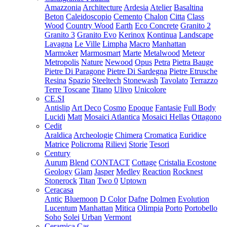
Amazzonia
Architecture
Ardesia
Atelier
Basaltina
Beton
Caleidoscopio
Cemento
Chalon
Citta
Class
Wood
Country Wood
Earth
Eco Concrete
Granito 2
Granito 3
Granito Evo
Kerinox
Kontinua
Landscape
Lavagna
Le Ville
Limpha
Macro
Manhattan
Marmoker
Marmosmart
Marte
Metalwood
Meteor
Metropolis
Nature
Newood
Opus
Petra
Pietra Bauge
Pietre Di Paragone
Pietre Di Sardegna
Pietre Etrusche
Resina
Spazio
Steeltech
Stonewash
Tavolato
Terrazzo
Terre Toscane
Titano
Ulivo
Unicolore
CE.SI
Antislip
Art Deco
Cosmo
Epoque
Fantasie
Full Body
Lucidi
Matt
Mosaici Atlantica
Mosaici Hellas
Ottagono
Cedit
Araldica
Archeologie
Chimera
Cromatica
Euridice
Matrice
Policroma
Rilievi
Storie
Tesori
Century
Aurum
Blend
CONTACT
Cottage
Cristalia
Ecostone
Geology
Glam
Jasper
Medley
Reaction
Rocknest
Stonerock
Titan
Two 0
Uptown
Ceracasa
Antic
Bluemoon
D Color
Dafne
Dolmen
Evolution
Lucentum
Manhattan
Mitica
Olimpia
Porto
Portobello
Soho
Solei
Urban
Vermont
Ceramica Cas