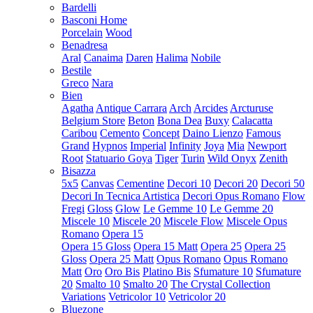
Bardelli
Basconi Home
Porcelain
Wood
Benadresa
Aral
Canaima
Daren
Halima
Nobile
Bestile
Greco
Nara
Bien
Agatha
Antique Carrara
Arch
Arcides
Arcturuse
Belgium Store
Beton
Bona Dea
Buxy
Calacatta
Caribou
Cemento
Concept
Daino Lienzo
Famous
Grand
Hypnos
Imperial
Infinity
Joya
Mia
Newport
Root
Statuario Goya
Tiger
Turin
Wild Onyx
Zenith
Bisazza
5x5
Canvas
Cementine
Decori 10
Decori 20
Decori 50
Decori In Tecnica Artistica
Decori Opus Romano
Flow
Fregi
Gloss
Glow
Le Gemme 10
Le Gemme 20
Miscele 10
Miscele 20
Miscele Flow
Miscele Opus
Romano
Opera 15
Opera 15 Gloss
Opera 15 Matt
Opera 25
Opera 25
Gloss
Opera 25 Matt
Opus Romano
Opus Romano
Matt
Oro
Oro Bis
Platino Bis
Sfumature 10
Sfumature
20
Smalto 10
Smalto 20
The Crystal Collection
Variations
Vetricolor 10
Vetricolor 20
Bluezone