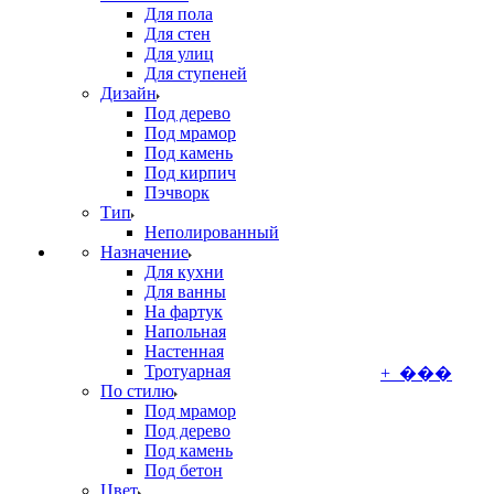
Для пола
Для стен
Для улиц
Для ступеней
Дизайн
Под дерево
Под мрамор
Под камень
Под кирпич
Пэчворк
Тип
Неполированный
Назначение
Для кухни
Для ванны
На фартук
Напольная
Настенная
Тротуарная
+ ���
По стилю
Под мрамор
Под дерево
Под камень
Под бетон
Цвет