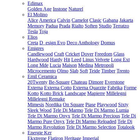
Edimax
Golden Age
Instone
Naturel
El Molino
Alice
America
Calvin
Camelot
Clasic
Gabana
Jakarta
Memory
Padua
Prada
Rialto
Soften
Studio
Terratzo
Tesla
Toja
Elios
Creta
D_esign Evo
Deco Anthology
Domus
Emigres
Candlewood
Craft
Cricket
Dover
Freedom
Glass
Hardwood
Hardy
Hit
Leed
Linus Velvete
Long Ext
Long Mde
Lucia
Maison
Medina
Metropoli
Microcemento
Olmo
Slab
Soft
Teide
Timber
Trento
Emil Ceramica
20Twenty
Be-Square
Chateau
Dimore
Everstone
Externa
Externa Cotto
Externa Quarzite
Fabrika
Forme
Kotto
Kotto Brick
Landscape
Mapierre
Millelegni
Millelegni Remake
Mimesis
Nordika
On Square
Piase
Playwood
Sixty
Sleek Wood
Tele Di Marmo
Tele Di Marmo Lumia
Tele Di Marmo Onyx
Tele Di Marmo Precious
Tele Di
Marmo Pure Onyx
Tele Di Marmo Reloaded
Tele Di
Marmo Revolution
Tele Di Marmo Selection
Totalook
Energie Ker
Ekxtreme
Flatiron
Heritage
Imperial