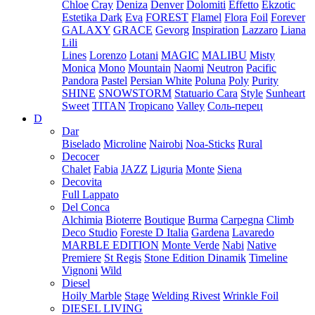
Chloe
Cray
Deniza
Denver
Dolomiti
Effetto
Ekzotic
Estetika Dark
Eva
FOREST
Flamel
Flora
Foil
Forever
GALAXY
GRACE
Gevorg
Inspiration
Lazzaro
Liana
Lili
Lines
Lorenzo
Lotani
MAGIC
MALIBU
Misty
Monica
Mono
Mountain
Naomi
Neutron
Pacific
Pandora
Pastel
Persian White
Poluna
Poly
Purity
SHINE
SNOWSTORM
Statuario Cara
Style
Sunheart
Sweet
TITAN
Tropicano
Valley
Соль-перец
D
Dar
Biselado
Microline
Nairobi
Noa-Sticks
Rural
Decocer
Chalet
Fabia
JAZZ
Liguria
Monte
Siena
Decovita
Full Lappato
Del Conca
Alchimia
Bioterre
Boutique
Burma
Carpegna
Climb
Deco Studio
Foreste D Italia
Gardena
Lavaredo
MARBLE EDITION
Monte Verde
Nabi
Native
Premiere
St Regis
Stone Edition Dinamik
Timeline
Vignoni
Wild
Diesel
Hoily Marble
Stage
Welding Rivest
Wrinkle Foil
DIESEL LIVING