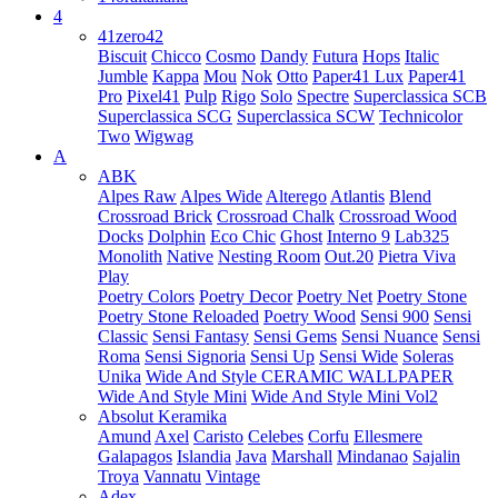
4
41zero42
Biscuit
Chicco
Cosmo
Dandy
Futura
Hops
Italic
Jumble
Kappa
Mou
Nok
Otto
Paper41 Lux
Paper41
Pro
Pixel41
Pulp
Rigo
Solo
Spectre
Superclassica SCB
Superclassica SCG
Superclassica SCW
Technicolor
Two
Wigwag
A
ABK
Alpes Raw
Alpes Wide
Alterego
Atlantis
Blend
Crossroad Brick
Crossroad Chalk
Crossroad Wood
Docks
Dolphin
Eco Chic
Ghost
Interno 9
Lab325
Monolith
Native
Nesting Room
Out.20
Pietra Viva
Play
Poetry Colors
Poetry Decor
Poetry Net
Poetry Stone
Poetry Stone Reloaded
Poetry Wood
Sensi 900
Sensi
Classic
Sensi Fantasy
Sensi Gems
Sensi Nuance
Sensi
Roma
Sensi Signoria
Sensi Up
Sensi Wide
Soleras
Unika
Wide And Style CERAMIC WALLPAPER
Wide And Style Mini
Wide And Style Mini Vol2
Absolut Keramika
Amund
Axel
Caristo
Celebes
Corfu
Ellesmere
Galapagos
Islandia
Java
Marshall
Mindanao
Sajalin
Troya
Vannatu
Vintage
Adex