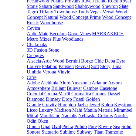
Pecanwood
Polaris
Provans
Raven
Rento
Rock
Royal
Stone
Sahara
Sandwood
Shabbywood
Shevron
Slate
Tagro
Tiffany
Townhouse
Tunis
Vegas
Versal
Wood
Concept Natural
Wood Concept Prime
Wood Concept
Rustic
Woodhouse
Cevica
Antic Mate
Becolors
Good Vibes
MARRAKECH
Metro
Mixes
Plus
Woodlands
Chakmaks
3D Fusion Stone
Cicogres
Alsacia
Artic Wood
Bernini
Borgo
Chic
Deba
Eyra
Louvre
Palatino
Parisien
Revival
Soft
Story
Tinia
Umbria
Verona
Vinyle
Cifre
Adobe
Alchimia
Alure
Amazonia
Arianne
Arvora
Atmosphere
Brillant
Bulevar
Cambre
Casetone
Colonial
Crema Marfil
Cromatica
Cronos
Dassel
Diamond
Dimsey
Drop
Fossil
Golden
Granite
Gravity
Hampton
Jazba
Jewel
Kalon
Keystone
Liceo
Luxury
Madison
Mahi
Manila
Materia
Mirambel
Mitral
Montblanc
Nautalis
Nebraska Colours
Nordik
Odin
Oken
Omnia
Opal
Oval
Pietra
Pulido
Pure
Rovere
Sea
Solid
Sonora
Statuario
Sublime
Subway
Titan
Tramonto