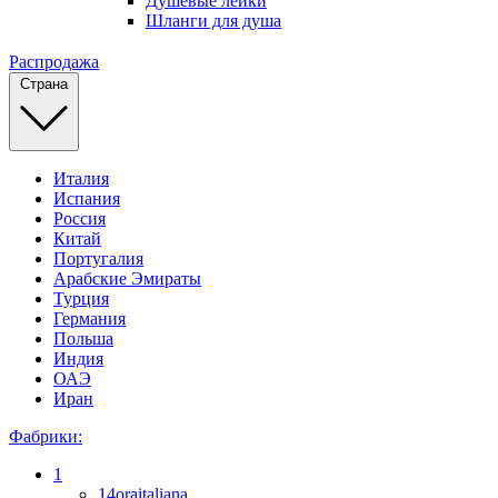
Душевые лейки
Шланги для душа
Распродажа
Страна
Италия
Испания
Россия
Китай
Португалия
Арабские Эмираты
Турция
Германия
Польша
Индия
ОАЭ
Иран
Фабрики:
1
14oraitaliana