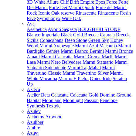
3D White
Allure
Cliff
Drift
Empire
Epos
Force
Forte
Dei Marmi
Forte Dei Marmi Quark
Forte dei Marmi
Rock
Iconic
Oak reserve
Rinascente
Rinascente Resin
Rive
Symphonyx
Wine Oak
Ava
Aesthetica
Avorio Segesta
BOLGHERI STONE
Bianco Imperiale
Black Gold
Breccia Capraia
Breccia
Sicilia
Copacabana
Deep Stone
Green Sky
Honey
Wood
Marmi Arabesque
Marmi Azul Macauba
Marmi
Bardiglio Cenere
Marmi Bianco Bernini
Marmi Bronze
Amani
Marmi Calacatta
Marmi Crema Marfil
Marmi
Lasa
Marmi Nero Belvedere
Marmi Statuario
Marmi
Statuario Splendente
Marmi Taj Mahal
Marmi
Travertino Classic
Marmi Travertino Silver
Marmi
White Macauba
Marmo E Pietra
Onice Iride
Scratch
Up
Azteca
Atelier
Beta Calacatta
Calacatta Gold
Domino
Ground
Habitat
Moonland
Moonlight
Passion
Penelope
Synthesis
Textyle
Azulev
Alchemy
Artwood
Azuliber
Ambre
Azuvi