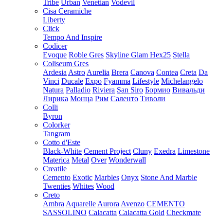
Tribe
Urban
Venetian
Vodevil
Cisa Ceramiche
Liberty
Click
Tempo And Inspire
Codicer
Evoque
Roble Gres
Skyline Glam Hex25
Stella
Coliseum Gres
Ardesia
Astro
Aurelia
Brera
Canova
Contea
Creta
Da
Vinci
Ducale
Expo
Fyamma
Lifestyle
Michelangelo
Natura
Palladio
Riviera
San Siro
Бормио
Вивальди
Лирика
Монца
Рим
Саленто
Тиволи
Colli
Byron
Colorker
Tangram
Cotto d'Este
Black-White
Cement Project
Cluny
Exedra
Limestone
Materica
Metal
Over
Wonderwall
Creatile
Cemento
Exotic
Marbles
Onyx
Stone And Marble
Twenties
Whites
Wood
Creto
Ambra
Aquarelle
Aurora
Avenzo
CEMENTO
SASSOLINO
Calacatta
Calacatta Gold
Checkmate