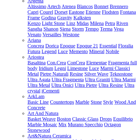
Argenta
Altissimo
Artech
Atenea
Blancos
Bonnet
Brennero
Capri
Courel
Dorset
Eastone
Etienne
Flodsten
Fontana
Frame
Godina
Gravity
Kalksten
Kenzo
Light Stone
Linz
Midas
Milena
Petra
Riven
Sangha
Shanon
Siena
Storm
Tempo
Terma
Vega
Venato
Versailles
Westone
Ariana
Concrea
Dorica
Epoque
Epoque 21
Essential
Floralia
Futura
Legend
Luce
Memento
Mineral
Nobile
Ariostea
Basaltina
Con.Crea
ConCrea
Elementae
Fragmenta full
body
Iridium
Legni
Limestone
Luce
Marmi Classici
Metal
Pietre Naturali
Resine
Silver Wave
Teknostone
Ultra Agata
Ultra Fragmenta
Ultra Graniti
Ultra Marmi
Ultra Metal
Ultra Onici
Ultra Pietre
Ultra Resine
Ultra
crystal
iCementi
ArkLam
Basic Line
Countertops
Marble
Stone
Style
Wood And
Concrete
Art And Natura
Basket Weave
Boston
Classic Glass
Drops
Equilibrio
Marble Mosaic
Mix
Murano Specchio
Octagon
Stonewood
Art&Natura Ceramica