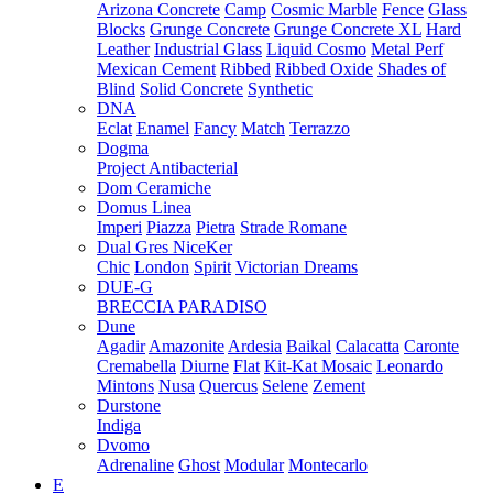
Arizona Concrete
Camp
Cosmic Marble
Fence
Glass
Blocks
Grunge Concrete
Grunge Concrete XL
Hard
Leather
Industrial Glass
Liquid Cosmo
Metal Perf
Mexican Cement
Ribbed
Ribbed Oxide
Shades of
Blind
Solid Concrete
Synthetic
DNA
Eclat
Enamel
Fancy
Match
Terrazzo
Dogma
Project Antibacterial
Dom Ceramiche
Domus Linea
Imperi
Piazza
Pietra
Strade Romane
Dual Gres NiceKer
Chic
London
Spirit
Victorian Dreams
DUE-G
BRECCIA PARADISO
Dune
Agadir
Amazonite
Ardesia
Baikal
Calacatta
Caronte
Cremabella
Diurne
Flat
Kit-Kat Mosaic
Leonardo
Mintons
Nusa
Quercus
Selene
Zement
Durstone
Indiga
Dvomo
Adrenaline
Ghost
Modular
Montecarlo
E