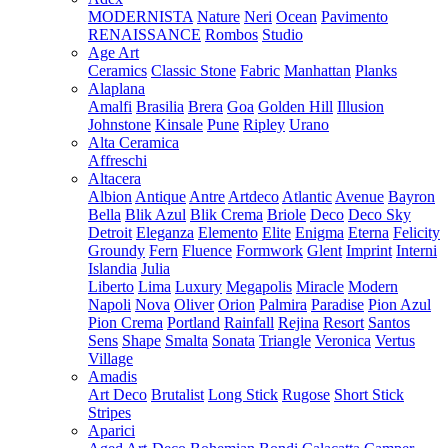
MODERNISTA
Nature
Neri
Ocean
Pavimento
RENAISSANCE
Rombos
Studio
Age Art
Ceramics
Classic Stone
Fabric
Manhattan
Planks
Alaplana
Amalfi
Brasilia
Brera
Goa
Golden Hill
Illusion
Johnstone
Kinsale
Pune
Ripley
Urano
Alta Ceramica
Affreschi
Altacera
Albion
Antique
Antre
Artdeco
Atlantic
Avenue
Bayron
Bella
Blik Azul
Blik Crema
Briole
Deco
Deco Sky
Detroit
Eleganza
Elemento
Elite
Enigma
Eterna
Felicity
Groundy
Fern
Fluence
Formwork
Glent
Imprint
Interni
Islandia
Julia
Liberto
Lima
Luxury
Megapolis
Miracle
Modern
Napoli
Nova
Oliver
Orion
Palmira
Paradise
Pion Azul
Pion Crema
Portland
Rainfall
Rejina
Resort
Santos
Sens
Shape
Smalta
Sonata
Triangle
Veronica
Vertus
Village
Amadis
Art Deco
Brutalist
Long Stick
Rugose
Short Stick
Stripes
Aparici