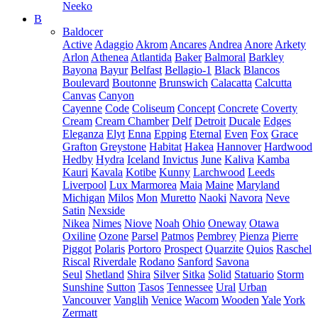
Neeko
B
Baldocer
Active
Adaggio
Akrom
Ancares
Andrea
Anore
Arkety
Arlon
Athenea
Atlantida
Baker
Balmoral
Barkley
Bayona
Bayur
Belfast
Bellagio-1
Black
Blancos
Boulevard
Boutonne
Brunswich
Calacatta
Calcutta
Canvas
Canyon
Cayenne
Code
Coliseum
Concept
Concrete
Coverty
Cream
Cream Chamber
Delf
Detroit
Ducale
Edges
Eleganza
Elyt
Enna
Epping
Eternal
Even
Fox
Grace
Grafton
Greystone
Habitat
Hakea
Hannover
Hardwood
Hedby
Hydra
Iceland
Invictus
June
Kaliva
Kamba
Kauri
Kavala
Kotibe
Kunny
Larchwood
Leeds
Liverpool
Lux Marmorea
Maia
Maine
Maryland
Michigan
Milos
Mon
Muretto
Naoki
Navora
Neve
Satin
Nexside
Nikea
Nimes
Niove
Noah
Ohio
Oneway
Otawa
Oxiline
Ozone
Parsel
Patmos
Pembrey
Pienza
Pierre
Piggot
Polaris
Portoro
Prospect
Quarzite
Quios
Raschel
Riscal
Riverdale
Rodano
Sanford
Savona
Seul
Shetland
Shira
Silver
Sitka
Solid
Statuario
Storm
Sunshine
Sutton
Tasos
Tennessee
Ural
Urban
Vancouver
Vanglih
Venice
Wacom
Wooden
Yale
York
Zermatt