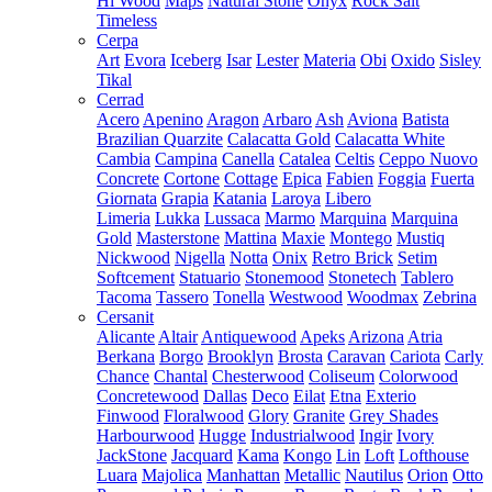
Hi Wood
Maps
Natural Stone
Onyx
Rock Salt
Timeless
Cerpa
Art
Evora
Iceberg
Isar
Lester
Materia
Obi
Oxido
Sisley
Tikal
Cerrad
Acero
Apenino
Aragon
Arbaro
Ash
Aviona
Batista
Brazilian Quarzite
Calacatta Gold
Calacatta White
Cambia
Campina
Canella
Catalea
Celtis
Ceppo Nuovo
Concrete
Cortone
Cottage
Epica
Fabien
Foggia
Fuerta
Giornata
Grapia
Katania
Laroya
Libero
Limeria
Lukka
Lussaca
Marmo
Marquina
Marquina
Gold
Masterstone
Mattina
Maxie
Montego
Mustiq
Nickwood
Nigella
Notta
Onix
Retro Brick
Setim
Softcement
Statuario
Stonemood
Stonetech
Tablero
Tacoma
Tassero
Tonella
Westwood
Woodmax
Zebrina
Cersanit
Alicante
Altair
Antiquewood
Apeks
Arizona
Atria
Berkana
Borgo
Brooklyn
Brosta
Caravan
Cariota
Carly
Chance
Chantal
Chesterwood
Coliseum
Colorwood
Concretewood
Dallas
Deco
Eilat
Etna
Exterio
Finwood
Floralwood
Glory
Granite
Grey Shades
Harbourwood
Hugge
Industrialwood
Ingir
Ivory
JackStone
Jacquard
Kama
Kongo
Lin
Loft
Lofthouse
Luara
Majolica
Manhattan
Metallic
Nautilus
Orion
Otto