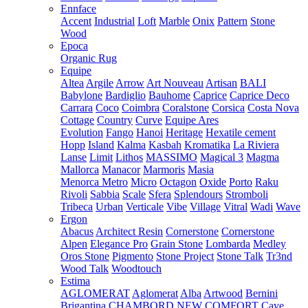
Ennface
Accent
Industrial
Loft
Marble
Onix
Pattern
Stone
Wood
Epoca
Organic Rug
Equipe
Altea
Argile
Arrow
Art Nouveau
Artisan
BALI
Babylone
Bardiglio
Bauhome
Caprice
Caprice Deco
Carrara
Coco
Coimbra
Coralstone
Corsica
Costa Nova
Cottage
Country
Curve
Equipe Ares
Evolution
Fango
Hanoi
Heritage
Hexatile cement
Hopp
Island
Kalma
Kasbah
Kromatika
La Riviera
Lanse
Limit
Lithos
MASSIMO
Magical 3
Magma
Mallorca
Manacor
Marmoris
Masia
Menorca
Metro
Micro
Octagon
Oxide
Porto
Raku
Rivoli
Sabbia
Scale
Sfera
Splendours
Stromboli
Tribeca
Urban
Verticale
Vibe
Village
Vitral
Wadi
Wave
Ergon
Abacus
Architect Resin
Cornerstone
Cornerstone
Alpen
Elegance Pro
Grain Stone
Lombarda
Medley
Oros Stone
Pigmento
Stone Project
Stone Talk
Tr3nd
Wood Talk
Woodtouch
Estima
AGLOMERAT
Aglomerat
Alba
Artwood
Bernini
Brigantina
CHAMBORD NEW
COMFORT
Cave