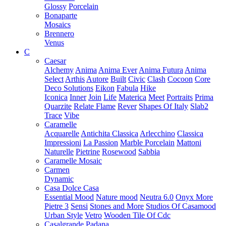
Glossy
Porcelain
Bonaparte
Mosaics
Brennero
Venus
C
Caesar
Alchemy
Anima
Anima Ever
Anima Futura
Anima
Select
Arthis
Autore
Built
Civic
Clash
Cocoon
Core
Deco Solutions
Eikon
Fabula
Hike
Iconica
Inner
Join
Life
Materica
Meet
Portraits
Prima
Quarzite
Relate Flame
Rever
Shapes Of Italy
Slab2
Trace
Vibe
Caramelle
Acquarelle
Antichita Classica
Arlecchino
Classica
Impressioni
La Passion
Marble Porcelain
Mattoni
Naturelle
Pietrine
Rosewood
Sabbia
Caramelle Mosaic
Carmen
Dynamic
Casa Dolce Casa
Essential Mood
Nature mood
Neutra 6.0
Onyx More
Pietre 3
Sensi
Stones and More
Studios Of Casamood
Urban Style
Vetro
Wooden Tile Of Cdc
Casalgrande Padana