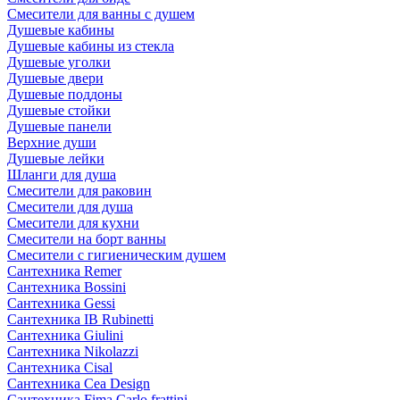
Смесители для ванны с душем
Душевые кабины
Душевые кабины из стекла
Душевые уголки
Душевые двери
Душевые поддоны
Душевые стойки
Душевые панели
Верхние души
Душевые лейки
Шланги для душа
Смесители для раковин
Смесители для душа
Смесители для кухни
Смесители на борт ванны
Смесители с гигиеническим душем
Сантехника Remer
Сантехника Bossini
Сантехника Gessi
Сантехника IB Rubinetti
Сантехника Giulini
Сантехника Nikolazzi
Сантехника Cisal
Сантехника Cea Design
Сантехника Fima Carlo frattini