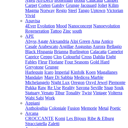
Aged
Art-Deco
Bohemian
Bondi
Calacatta
Camper
Carpet
Corten
Gatsby
Grunge
Jacquard
Joliet
Kilim
Magma
Norway
Regio
Steel
Tango
Uptown
Victorian
Vivid
Apavisa
4Ever
Evolution
Mood
Nanoconcept
Nanoevolution
Regeneration
Tattoo
Zinc
south
APE
Abyss
Agate
Alexandria
Alpi Green
Ama
Antico
Casale
Arabescato
Argillae
Augustus
Aurora
Bellagio
Black Hispania
Brianna
Burlington
Calacatta
Camelot
Caprice
Ceppo
Clos
Colourful
Cross
Dahlia
Eight
Fables
Fleur
Floriane
Four Seasons
Gold Hard
Greystone
Grunge
Harlequin
Icaro
Imperial
Kinfolk
Koen
Magallanes
Mandalay
Mare Di Sabbia
Medicea Marble
Michelangelo
Night Lux
Oregon
Oxyd Jewel
Piemonte
Pukka
Raw
Re Use
Reality
Savona
Seville
Snap
Souk
Statuary Venato
Tibur
Tonality
Twist
Vintage
Volterra
Wabi Sabi
Work
Appiani
Anthologhia
Coloniale
Fusion
Memorie
Metal
Poetic
Arcana
CROCCANTE
Komi
Les Bijoux
Ribe & Elburg
Stracciatella
Zaletti