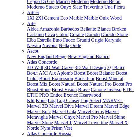
Ceppo Di Gre
Marmo
Moderno
Moderno Beton
Moderno Stucco
Onyx
Slate
Travertino
Una Pietra
Artcer
1Xl
2Xl
Cement
Eco Marble
Marble
Onix
Wood
Arte
Aldea
Amazonia
Barbados
Bellante
Blanca
Broken
Castanio
Cava
Colori
Coralle
Dorado
Dorado Stone
Elba
Estrella
Etno
Fuoco
Graniti
Grigia
Karyntia
Navara
Navona
Nella
Onde
Ascot
New England Beige
New England Bianco
Atlas Concorde
3D Wall
3D Wall Carve
3D Wall Design
3Д Вайт
Волл
AXI
Aix
Aplomb
Boost
Boost Balance
Boost
Color
Boost Expression
Boost Icor
Boost Mineral
Boost Mix
Boost Natural
Boost Natural Pro
Boost Pro
Boost Stone
Boost Vision
Brave
Canone Inverso
ETIC
ETIC PRO
Entice
Exence
Heartwood
Klif
Kone
Log
Log Cansei
Log Select
MARVEL
Marvel 3D
Marvel Diva
Marvel Dream
Marvel Edge
Marvel Epic
Marvel Gala
Marvel Gems
Marvel
Meraviglia
Marvel Onyx
Marvel Pro
Marvel Shine
Marvel Stone
Marvel T
Marvel Travertine
Marvel X
Norde
Nyra
Prism
Vest
Atlas Concorde Russia