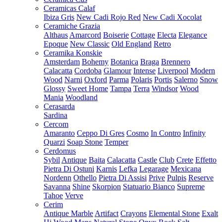
Ceramicas Calaf
Ibiza Gris
New Cadi Rojo Red
New Cadi Xocolat
Ceramiche Grazia
Althaus
Amarcord
Boiserie
Cottage
Electa
Elegance
Epoque
New Classic
Old England
Retro
Ceramika Konskie
Amsterdam
Bohemy
Botanica
Braga
Brennero
Calacatta
Cordoba
Glamour
Intense
Liverpool
Modern
Wood
Narni
Oxford
Parma
Polaris
Portis
Salerno
Snow
Glossy
Sweet Home
Tampa
Terra
Windsor
Wood
Mania
Woodland
Cerasarda
Sardina
Cercom
Amaranto
Ceppo Di Gres
Cosmo
In Contro
Infinity
Quarzi
Soap Stone
Temper
Cerdomus
Sybil
Antique
Baita
Calacatta
Castle
Club
Crete
Effetto
Pietra Di Ostuni
Karnis
Lefka
Legarage
Mexicana
Nordenn
Othello
Pietra Di Assisi
Prive
Pulpis
Reserve
Savanna
Shine
Skorpion
Statuario Bianco
Supreme
Tahoe
Verve
Cerim
Antique Marble
Artifact
Crayons
Elemental Stone
Exalt