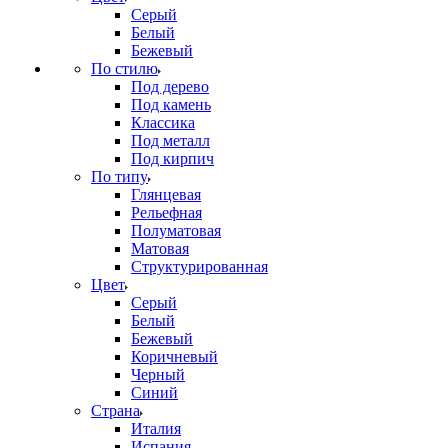
Серый
Белый
Бежевый
По стилю
Под дерево
Под камень
Классика
Под металл
Под кирпич
По типу
Глянцевая
Рельефная
Полуматовая
Матовая
Структурированная
Цвет
Серый
Белый
Бежевый
Коричневый
Черный
Синий
Страна
Италия
Испания