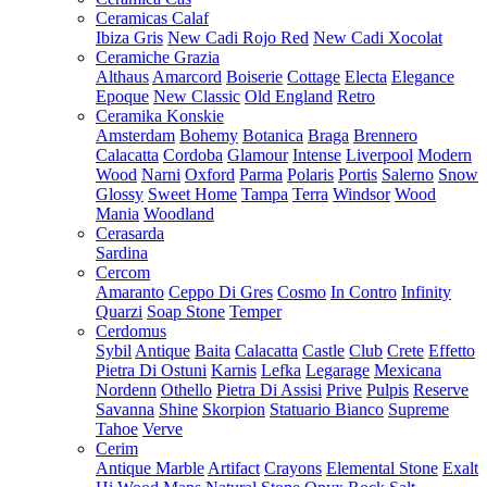
Ceramicas Calaf
Ibiza Gris
New Cadi Rojo Red
New Cadi Xocolat
Ceramiche Grazia
Althaus
Amarcord
Boiserie
Cottage
Electa
Elegance
Epoque
New Classic
Old England
Retro
Ceramika Konskie
Amsterdam
Bohemy
Botanica
Braga
Brennero
Calacatta
Cordoba
Glamour
Intense
Liverpool
Modern
Wood
Narni
Oxford
Parma
Polaris
Portis
Salerno
Snow
Glossy
Sweet Home
Tampa
Terra
Windsor
Wood
Mania
Woodland
Cerasarda
Sardina
Cercom
Amaranto
Ceppo Di Gres
Cosmo
In Contro
Infinity
Quarzi
Soap Stone
Temper
Cerdomus
Sybil
Antique
Baita
Calacatta
Castle
Club
Crete
Effetto
Pietra Di Ostuni
Karnis
Lefka
Legarage
Mexicana
Nordenn
Othello
Pietra Di Assisi
Prive
Pulpis
Reserve
Savanna
Shine
Skorpion
Statuario Bianco
Supreme
Tahoe
Verve
Cerim
Antique Marble
Artifact
Crayons
Elemental Stone
Exalt