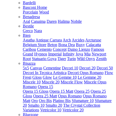
Bardelli
Basconi Home
Porcelain
Wood
Benadresa
Aral
Canaima
Daren
Halima
Nobile
Bestile
Greco
Nara
Bien
Agatha
Antique Carrara
Arch
Arcides
Arcturuse
Belgium Store
Beton
Bona Dea
Buxy
Calacatta
Caribou
Cemento
Concept
Daino Lienzo
Famous
Grand
Hypnos
Imperial
Infinity
Joya
Mia
Newport
Root
Statuario Goya
Tiger
Turin
Wild Onyx
Zenith
Bisazza
5x5
Canvas
Cementine
Decori 10
Decori 20
Decori 50
Decori In Tecnica Artistica
Decori Opus Romano
Flow
Fregi
Gloss
Glow
Le Gemme 10
Le Gemme 20
Miscele 10
Miscele 20
Miscele Flow
Miscele Opus
Romano
Opera 15
Opera 15 Gloss
Opera 15 Matt
Opera 25
Opera 25
Gloss
Opera 25 Matt
Opus Romano
Opus Romano
Matt
Oro
Oro Bis
Platino Bis
Sfumature 10
Sfumature
20
Smalto 10
Smalto 20
The Crystal Collection
Variations
Vetricolor 10
Vetricolor 20
Bluezone