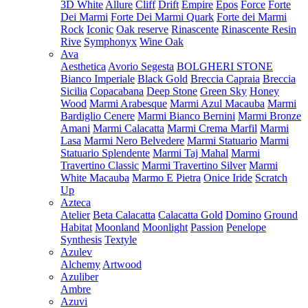
3D White
Allure
Cliff
Drift
Empire
Epos
Force
Forte
Dei Marmi
Forte Dei Marmi Quark
Forte dei Marmi
Rock
Iconic
Oak reserve
Rinascente
Rinascente Resin
Rive
Symphonyx
Wine Oak
Ava
Aesthetica
Avorio Segesta
BOLGHERI STONE
Bianco Imperiale
Black Gold
Breccia Capraia
Breccia
Sicilia
Copacabana
Deep Stone
Green Sky
Honey
Wood
Marmi Arabesque
Marmi Azul Macauba
Marmi
Bardiglio Cenere
Marmi Bianco Bernini
Marmi Bronze
Amani
Marmi Calacatta
Marmi Crema Marfil
Marmi
Lasa
Marmi Nero Belvedere
Marmi Statuario
Marmi
Statuario Splendente
Marmi Taj Mahal
Marmi
Travertino Classic
Marmi Travertino Silver
Marmi
White Macauba
Marmo E Pietra
Onice Iride
Scratch
Up
Azteca
Atelier
Beta Calacatta
Calacatta Gold
Domino
Ground
Habitat
Moonland
Moonlight
Passion
Penelope
Synthesis
Textyle
Azulev
Alchemy
Artwood
Azuliber
Ambre
Azuvi