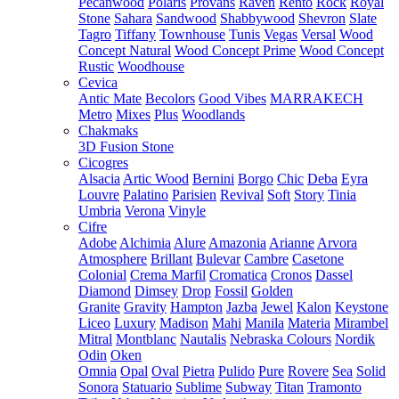
Pecanwood
Polaris
Provans
Raven
Rento
Rock
Royal
Stone
Sahara
Sandwood
Shabbywood
Shevron
Slate
Tagro
Tiffany
Townhouse
Tunis
Vegas
Versal
Wood
Concept Natural
Wood Concept Prime
Wood Concept
Rustic
Woodhouse
Cevica
Antic Mate
Becolors
Good Vibes
MARRAKECH
Metro
Mixes
Plus
Woodlands
Chakmaks
3D Fusion Stone
Cicogres
Alsacia
Artic Wood
Bernini
Borgo
Chic
Deba
Eyra
Louvre
Palatino
Parisien
Revival
Soft
Story
Tinia
Umbria
Verona
Vinyle
Cifre
Adobe
Alchimia
Alure
Amazonia
Arianne
Arvora
Atmosphere
Brillant
Bulevar
Cambre
Casetone
Colonial
Crema Marfil
Cromatica
Cronos
Dassel
Diamond
Dimsey
Drop
Fossil
Golden
Granite
Gravity
Hampton
Jazba
Jewel
Kalon
Keystone
Liceo
Luxury
Madison
Mahi
Manila
Materia
Mirambel
Mitral
Montblanc
Nautalis
Nebraska Colours
Nordik
Odin
Oken
Omnia
Opal
Oval
Pietra
Pulido
Pure
Rovere
Sea
Solid
Sonora
Statuario
Sublime
Subway
Titan
Tramonto