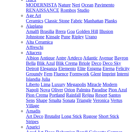
MODERNISTA
Nature
Neri
Ocean
Pavimento
RENAISSANCE
Rombos
Studio
Age Art
Ceramics
Classic Stone
Fabric
Manhattan
Planks
Alaplana
Amalfi
Brasilia
Brera
Goa
Golden Hill
Illusion
Johnstone
Kinsale
Pune
Ripley
Urano
Alta Ceramica
Affreschi
Altacera
Albion
Antique
Antre
Artdeco
Atlantic
Avenue
Bayron
Bella
Blik Azul
Blik Crema
Briole
Deco
Deco Sky
Detroit
Eleganza
Elemento
Elite
Enigma
Eterna
Felicity
Groundy
Fern
Fluence
Formwork
Glent
Imprint
Interni
Islandia
Julia
Liberto
Lima
Luxury
Megapolis
Miracle
Modern
Napoli
Nova
Oliver
Orion
Palmira
Paradise
Pion Azul
Pion Crema
Portland
Rainfall
Rejina
Resort
Santos
Sens
Shape
Smalta
Sonata
Triangle
Veronica
Vertus
Village
Amadis
Art Deco
Brutalist
Long Stick
Rugose
Short Stick
Stripes
Aparici