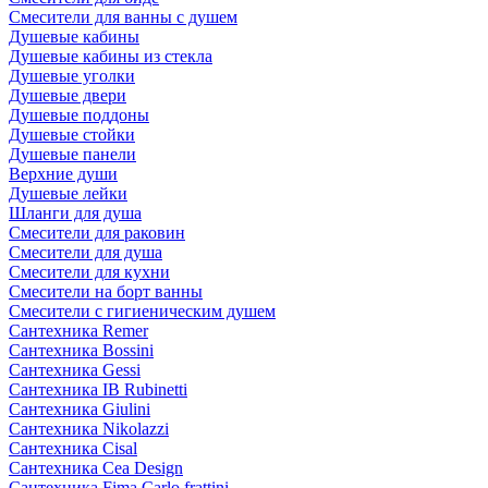
Смесители для ванны с душем
Душевые кабины
Душевые кабины из стекла
Душевые уголки
Душевые двери
Душевые поддоны
Душевые стойки
Душевые панели
Верхние души
Душевые лейки
Шланги для душа
Смесители для раковин
Смесители для душа
Смесители для кухни
Смесители на борт ванны
Смесители с гигиеническим душем
Сантехника Remer
Сантехника Bossini
Сантехника Gessi
Сантехника IB Rubinetti
Сантехника Giulini
Сантехника Nikolazzi
Сантехника Cisal
Сантехника Cea Design
Сантехника Fima Carlo frattini