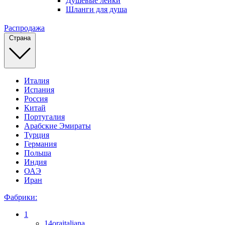
Душевые лейки
Шланги для душа
Распродажа
Страна
Италия
Испания
Россия
Китай
Португалия
Арабские Эмираты
Турция
Германия
Польша
Индия
ОАЭ
Иран
Фабрики:
1
14oraitaliana