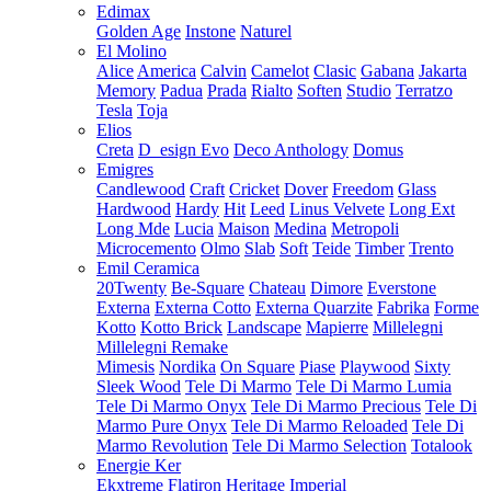
Edimax
Golden Age
Instone
Naturel
El Molino
Alice
America
Calvin
Camelot
Clasic
Gabana
Jakarta
Memory
Padua
Prada
Rialto
Soften
Studio
Terratzo
Tesla
Toja
Elios
Creta
D_esign Evo
Deco Anthology
Domus
Emigres
Candlewood
Craft
Cricket
Dover
Freedom
Glass
Hardwood
Hardy
Hit
Leed
Linus Velvete
Long Ext
Long Mde
Lucia
Maison
Medina
Metropoli
Microcemento
Olmo
Slab
Soft
Teide
Timber
Trento
Emil Ceramica
20Twenty
Be-Square
Chateau
Dimore
Everstone
Externa
Externa Cotto
Externa Quarzite
Fabrika
Forme
Kotto
Kotto Brick
Landscape
Mapierre
Millelegni
Millelegni Remake
Mimesis
Nordika
On Square
Piase
Playwood
Sixty
Sleek Wood
Tele Di Marmo
Tele Di Marmo Lumia
Tele Di Marmo Onyx
Tele Di Marmo Precious
Tele Di
Marmo Pure Onyx
Tele Di Marmo Reloaded
Tele Di
Marmo Revolution
Tele Di Marmo Selection
Totalook
Energie Ker
Ekxtreme
Flatiron
Heritage
Imperial