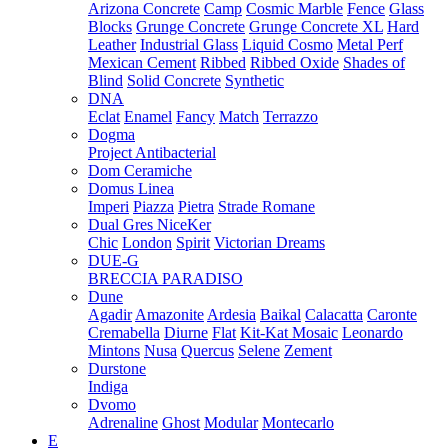
Arizona Concrete
Camp
Cosmic Marble
Fence
Glass
Blocks
Grunge Concrete
Grunge Concrete XL
Hard
Leather
Industrial Glass
Liquid Cosmo
Metal Perf
Mexican Cement
Ribbed
Ribbed Oxide
Shades of
Blind
Solid Concrete
Synthetic
DNA
Eclat
Enamel
Fancy
Match
Terrazzo
Dogma
Project Antibacterial
Dom Ceramiche
Domus Linea
Imperi
Piazza
Pietra
Strade Romane
Dual Gres NiceKer
Chic
London
Spirit
Victorian Dreams
DUE-G
BRECCIA PARADISO
Dune
Agadir
Amazonite
Ardesia
Baikal
Calacatta
Caronte
Cremabella
Diurne
Flat
Kit-Kat Mosaic
Leonardo
Mintons
Nusa
Quercus
Selene
Zement
Durstone
Indiga
Dvomo
Adrenaline
Ghost
Modular
Montecarlo
E