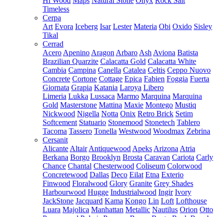
Hi Wood
Maps
Natural Stone
Onyx
Rock Salt
Timeless
Cerpa
Art
Evora
Iceberg
Isar
Lester
Materia
Obi
Oxido
Sisley
Tikal
Cerrad
Acero
Apenino
Aragon
Arbaro
Ash
Aviona
Batista
Brazilian Quarzite
Calacatta Gold
Calacatta White
Cambia
Campina
Canella
Catalea
Celtis
Ceppo Nuovo
Concrete
Cortone
Cottage
Epica
Fabien
Foggia
Fuerta
Giornata
Grapia
Katania
Laroya
Libero
Limeria
Lukka
Lussaca
Marmo
Marquina
Marquina
Gold
Masterstone
Mattina
Maxie
Montego
Mustiq
Nickwood
Nigella
Notta
Onix
Retro Brick
Setim
Softcement
Statuario
Stonemood
Stonetech
Tablero
Tacoma
Tassero
Tonella
Westwood
Woodmax
Zebrina
Cersanit
Alicante
Altair
Antiquewood
Apeks
Arizona
Atria
Berkana
Borgo
Brooklyn
Brosta
Caravan
Cariota
Carly
Chance
Chantal
Chesterwood
Coliseum
Colorwood
Concretewood
Dallas
Deco
Eilat
Etna
Exterio
Finwood
Floralwood
Glory
Granite
Grey Shades
Harbourwood
Hugge
Industrialwood
Ingir
Ivory
JackStone
Jacquard
Kama
Kongo
Lin
Loft
Lofthouse
Luara
Majolica
Manhattan
Metallic
Nautilus
Orion
Otto