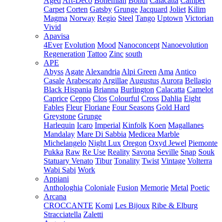
Aged
Art-Deco
Bohemian
Bondi
Calacatta
Camper
Carpet
Corten
Gatsby
Grunge
Jacquard
Joliet
Kilim
Magma
Norway
Regio
Steel
Tango
Uptown
Victorian
Vivid
Apavisa
4Ever
Evolution
Mood
Nanoconcept
Nanoevolution
Regeneration
Tattoo
Zinc
south
APE
Abyss
Agate
Alexandria
Alpi Green
Ama
Antico
Casale
Arabescato
Argillae
Augustus
Aurora
Bellagio
Black Hispania
Brianna
Burlington
Calacatta
Camelot
Caprice
Ceppo
Clos
Colourful
Cross
Dahlia
Eight
Fables
Fleur
Floriane
Four Seasons
Gold Hard
Greystone
Grunge
Harlequin
Icaro
Imperial
Kinfolk
Koen
Magallanes
Mandalay
Mare Di Sabbia
Medicea Marble
Michelangelo
Night Lux
Oregon
Oxyd Jewel
Piemonte
Pukka
Raw
Re Use
Reality
Savona
Seville
Snap
Souk
Statuary Venato
Tibur
Tonality
Twist
Vintage
Volterra
Wabi Sabi
Work
Appiani
Anthologhia
Coloniale
Fusion
Memorie
Metal
Poetic
Arcana
CROCCANTE
Komi
Les Bijoux
Ribe & Elburg
Stracciatella
Zaletti