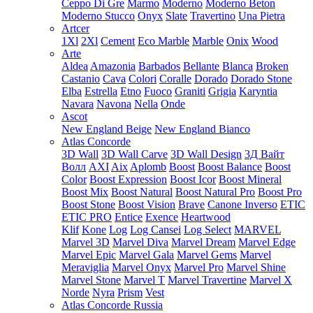
Ceppo Di Gre
Marmo
Moderno
Moderno Beton
Moderno Stucco
Onyx
Slate
Travertino
Una Pietra
Artcer
1Xl
2Xl
Cement
Eco Marble
Marble
Onix
Wood
Arte
Aldea
Amazonia
Barbados
Bellante
Blanca
Broken
Castanio
Cava
Colori
Coralle
Dorado
Dorado Stone
Elba
Estrella
Etno
Fuoco
Graniti
Grigia
Karyntia
Navara
Navona
Nella
Onde
Ascot
New England Beige
New England Bianco
Atlas Concorde
3D Wall
3D Wall Carve
3D Wall Design
3Д Вайт
Волл
AXI
Aix
Aplomb
Boost
Boost Balance
Boost
Color
Boost Expression
Boost Icor
Boost Mineral
Boost Mix
Boost Natural
Boost Natural Pro
Boost Pro
Boost Stone
Boost Vision
Brave
Canone Inverso
ETIC
ETIC PRO
Entice
Exence
Heartwood
Klif
Kone
Log
Log Cansei
Log Select
MARVEL
Marvel 3D
Marvel Diva
Marvel Dream
Marvel Edge
Marvel Epic
Marvel Gala
Marvel Gems
Marvel
Meraviglia
Marvel Onyx
Marvel Pro
Marvel Shine
Marvel Stone
Marvel T
Marvel Travertine
Marvel X
Norde
Nyra
Prism
Vest
Atlas Concorde Russia