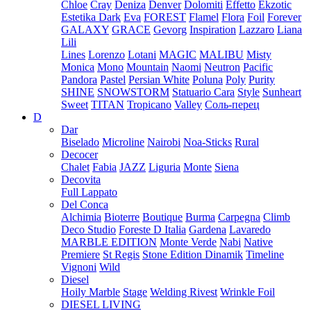
Chloe
Cray
Deniza
Denver
Dolomiti
Effetto
Ekzotic
Estetika Dark
Eva
FOREST
Flamel
Flora
Foil
Forever
GALAXY
GRACE
Gevorg
Inspiration
Lazzaro
Liana
Lili
Lines
Lorenzo
Lotani
MAGIC
MALIBU
Misty
Monica
Mono
Mountain
Naomi
Neutron
Pacific
Pandora
Pastel
Persian White
Poluna
Poly
Purity
SHINE
SNOWSTORM
Statuario Cara
Style
Sunheart
Sweet
TITAN
Tropicano
Valley
Соль-перец
D
Dar
Biselado
Microline
Nairobi
Noa-Sticks
Rural
Decocer
Chalet
Fabia
JAZZ
Liguria
Monte
Siena
Decovita
Full Lappato
Del Conca
Alchimia
Bioterre
Boutique
Burma
Carpegna
Climb
Deco Studio
Foreste D Italia
Gardena
Lavaredo
MARBLE EDITION
Monte Verde
Nabi
Native
Premiere
St Regis
Stone Edition Dinamik
Timeline
Vignoni
Wild
Diesel
Hoily Marble
Stage
Welding Rivest
Wrinkle Foil
DIESEL LIVING