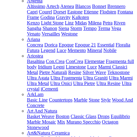
Argenta
Altissimo
Artech
Atenea
Blancos
Bonnet
Brennero
Capri
Courel
Dorset
Eastone
Etienne
Flodsten
Fontana
Frame
Godina
Gravity
Kalksten
Kenzo
Light Stone
Linz
Midas
Milena
Petra
Riven
Sangha
Shanon
Siena
Storm
Tempo
Terma
Vega
Venato
Versailles
Westone
Ariana
Concrea
Dorica
Epoque
Epoque 21
Essential
Floralia
Futura
Legend
Luce
Memento
Mineral
Nobile
Ariostea
Basaltina
Con.Crea
ConCrea
Elementae
Fragmenta full
body
Iridium
Legni
Limestone
Luce
Marmi Classici
Metal
Pietre Naturali
Resine
Silver Wave
Teknostone
Ultra Agata
Ultra Fragmenta
Ultra Graniti
Ultra Marmi
Ultra Metal
Ultra Onici
Ultra Pietre
Ultra Resine
Ultra
crystal
iCementi
ArkLam
Basic Line
Countertops
Marble
Stone
Style
Wood And
Concrete
Art And Natura
Basket Weave
Boston
Classic Glass
Drops
Equilibrio
Marble Mosaic
Mix
Murano Specchio
Octagon
Stonewood
Art&Natura Ceramica