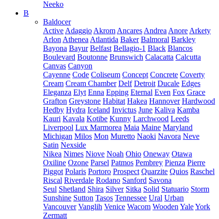
Neeko
B
Baldocer
Active
Adaggio
Akrom
Ancares
Andrea
Anore
Arkety
Arlon
Athenea
Atlantida
Baker
Balmoral
Barkley
Bayona
Bayur
Belfast
Bellagio-1
Black
Blancos
Boulevard
Boutonne
Brunswich
Calacatta
Calcutta
Canvas
Canyon
Cayenne
Code
Coliseum
Concept
Concrete
Coverty
Cream
Cream Chamber
Delf
Detroit
Ducale
Edges
Eleganza
Elyt
Enna
Epping
Eternal
Even
Fox
Grace
Grafton
Greystone
Habitat
Hakea
Hannover
Hardwood
Hedby
Hydra
Iceland
Invictus
June
Kaliva
Kamba
Kauri
Kavala
Kotibe
Kunny
Larchwood
Leeds
Liverpool
Lux Marmorea
Maia
Maine
Maryland
Michigan
Milos
Mon
Muretto
Naoki
Navora
Neve
Satin
Nexside
Nikea
Nimes
Niove
Noah
Ohio
Oneway
Otawa
Oxiline
Ozone
Parsel
Patmos
Pembrey
Pienza
Pierre
Piggot
Polaris
Portoro
Prospect
Quarzite
Quios
Raschel
Riscal
Riverdale
Rodano
Sanford
Savona
Seul
Shetland
Shira
Silver
Sitka
Solid
Statuario
Storm
Sunshine
Sutton
Tasos
Tennessee
Ural
Urban
Vancouver
Vanglih
Venice
Wacom
Wooden
Yale
York
Zermatt