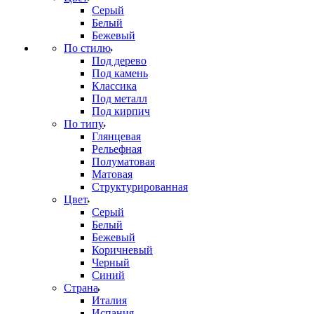
Серый
Белый
Бежевый
По стилю
Под дерево
Под камень
Классика
Под металл
Под кирпич
По типу
Глянцевая
Рельефная
Полуматовая
Матовая
Структурированная
Цвет
Серый
Белый
Бежевый
Коричневый
Черный
Синий
Страна
Италия
Испания