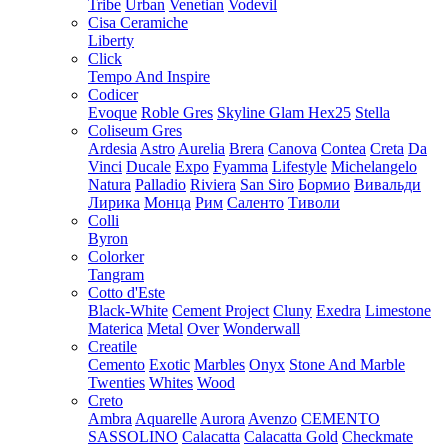
Tribe
Urban
Venetian
Vodevil
Cisa Ceramiche
Liberty
Click
Tempo And Inspire
Codicer
Evoque
Roble Gres
Skyline Glam Hex25
Stella
Coliseum Gres
Ardesia
Astro
Aurelia
Brera
Canova
Contea
Creta
Da
Vinci
Ducale
Expo
Fyamma
Lifestyle
Michelangelo
Natura
Palladio
Riviera
San Siro
Бормио
Вивальди
Лирика
Монца
Рим
Саленто
Тиволи
Colli
Byron
Colorker
Tangram
Cotto d'Este
Black-White
Cement Project
Cluny
Exedra
Limestone
Materica
Metal
Over
Wonderwall
Creatile
Cemento
Exotic
Marbles
Onyx
Stone And Marble
Twenties
Whites
Wood
Creto
Ambra
Aquarelle
Aurora
Avenzo
CEMENTO
SASSOLINO
Calacatta
Calacatta Gold
Checkmate