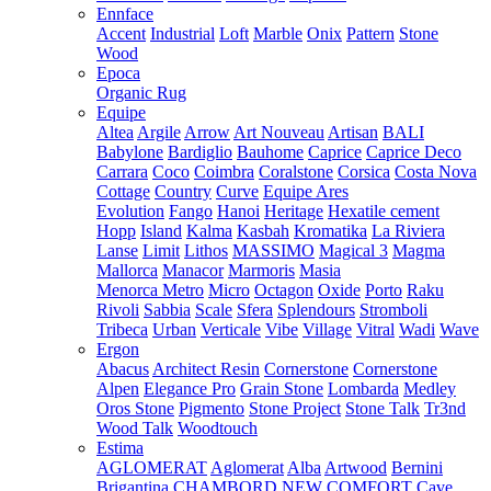
Ennface
Accent
Industrial
Loft
Marble
Onix
Pattern
Stone
Wood
Epoca
Organic Rug
Equipe
Altea
Argile
Arrow
Art Nouveau
Artisan
BALI
Babylone
Bardiglio
Bauhome
Caprice
Caprice Deco
Carrara
Coco
Coimbra
Coralstone
Corsica
Costa Nova
Cottage
Country
Curve
Equipe Ares
Evolution
Fango
Hanoi
Heritage
Hexatile cement
Hopp
Island
Kalma
Kasbah
Kromatika
La Riviera
Lanse
Limit
Lithos
MASSIMO
Magical 3
Magma
Mallorca
Manacor
Marmoris
Masia
Menorca
Metro
Micro
Octagon
Oxide
Porto
Raku
Rivoli
Sabbia
Scale
Sfera
Splendours
Stromboli
Tribeca
Urban
Verticale
Vibe
Village
Vitral
Wadi
Wave
Ergon
Abacus
Architect Resin
Cornerstone
Cornerstone
Alpen
Elegance Pro
Grain Stone
Lombarda
Medley
Oros Stone
Pigmento
Stone Project
Stone Talk
Tr3nd
Wood Talk
Woodtouch
Estima
AGLOMERAT
Aglomerat
Alba
Artwood
Bernini
Brigantina
CHAMBORD NEW
COMFORT
Cave