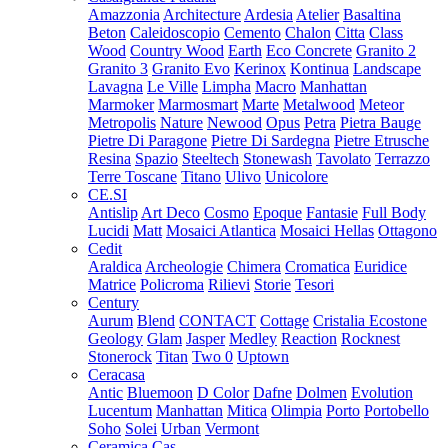
Amazzonia
Architecture
Ardesia
Atelier
Basaltina
Beton
Caleidoscopio
Cemento
Chalon
Citta
Class
Wood
Country Wood
Earth
Eco Concrete
Granito 2
Granito 3
Granito Evo
Kerinox
Kontinua
Landscape
Lavagna
Le Ville
Limpha
Macro
Manhattan
Marmoker
Marmosmart
Marte
Metalwood
Meteor
Metropolis
Nature
Newood
Opus
Petra
Pietra Bauge
Pietre Di Paragone
Pietre Di Sardegna
Pietre Etrusche
Resina
Spazio
Steeltech
Stonewash
Tavolato
Terrazzo
Terre Toscane
Titano
Ulivo
Unicolore
CE.SI
Antislip
Art Deco
Cosmo
Epoque
Fantasie
Full Body
Lucidi
Matt
Mosaici Atlantica
Mosaici Hellas
Ottagono
Cedit
Araldica
Archeologie
Chimera
Cromatica
Euridice
Matrice
Policroma
Rilievi
Storie
Tesori
Century
Aurum
Blend
CONTACT
Cottage
Cristalia
Ecostone
Geology
Glam
Jasper
Medley
Reaction
Rocknest
Stonerock
Titan
Two 0
Uptown
Ceracasa
Antic
Bluemoon
D Color
Dafne
Dolmen
Evolution
Lucentum
Manhattan
Mitica
Olimpia
Porto
Portobello
Soho
Solei
Urban
Vermont
Ceramica Cas