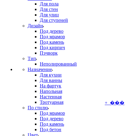
Для пола
Для стен
Для улиц
Для ступеней
Дизайн
Под дерево
Под мрамор
Под камень
Под кирпич
Пэчворк
Тип
Неполированный
Назначение
Для кухни
Для ванны
На фартук
Напольная
Настенная
Тротуарная
+ ���
По стилю
Под мрамор
Под дерево
Под камень
Под бетон
Цвет