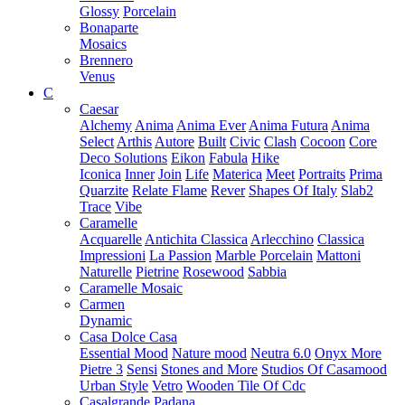
Glossy
Porcelain
Bonaparte
Mosaics
Brennero
Venus
C
Caesar
Alchemy
Anima
Anima Ever
Anima Futura
Anima
Select
Arthis
Autore
Built
Civic
Clash
Cocoon
Core
Deco Solutions
Eikon
Fabula
Hike
Iconica
Inner
Join
Life
Materica
Meet
Portraits
Prima
Quarzite
Relate Flame
Rever
Shapes Of Italy
Slab2
Trace
Vibe
Caramelle
Acquarelle
Antichita Classica
Arlecchino
Classica
Impressioni
La Passion
Marble Porcelain
Mattoni
Naturelle
Pietrine
Rosewood
Sabbia
Caramelle Mosaic
Carmen
Dynamic
Casa Dolce Casa
Essential Mood
Nature mood
Neutra 6.0
Onyx More
Pietre 3
Sensi
Stones and More
Studios Of Casamood
Urban Style
Vetro
Wooden Tile Of Cdc
Casalgrande Padana