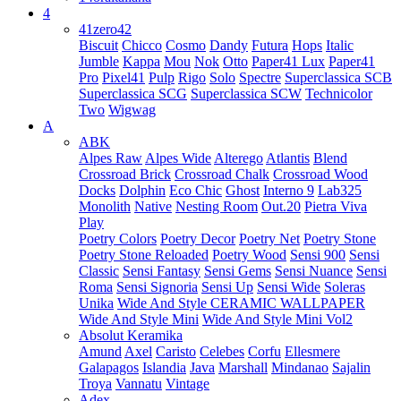
4
41zero42
Biscuit
Chicco
Cosmo
Dandy
Futura
Hops
Italic
Jumble
Kappa
Mou
Nok
Otto
Paper41 Lux
Paper41
Pro
Pixel41
Pulp
Rigo
Solo
Spectre
Superclassica SCB
Superclassica SCG
Superclassica SCW
Technicolor
Two
Wigwag
A
ABK
Alpes Raw
Alpes Wide
Alterego
Atlantis
Blend
Crossroad Brick
Crossroad Chalk
Crossroad Wood
Docks
Dolphin
Eco Chic
Ghost
Interno 9
Lab325
Monolith
Native
Nesting Room
Out.20
Pietra Viva
Play
Poetry Colors
Poetry Decor
Poetry Net
Poetry Stone
Poetry Stone Reloaded
Poetry Wood
Sensi 900
Sensi
Classic
Sensi Fantasy
Sensi Gems
Sensi Nuance
Sensi
Roma
Sensi Signoria
Sensi Up
Sensi Wide
Soleras
Unika
Wide And Style CERAMIC WALLPAPER
Wide And Style Mini
Wide And Style Mini Vol2
Absolut Keramika
Amund
Axel
Caristo
Celebes
Corfu
Ellesmere
Galapagos
Islandia
Java
Marshall
Mindanao
Sajalin
Troya
Vannatu
Vintage
Adex