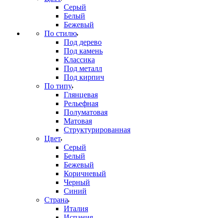
Серый
Белый
Бежевый
По стилю
Под дерево
Под камень
Классика
Под металл
Под кирпич
По типу
Глянцевая
Рельефная
Полуматовая
Матовая
Структурированная
Цвет
Серый
Белый
Бежевый
Коричневый
Черный
Синий
Страна
Италия
Испания