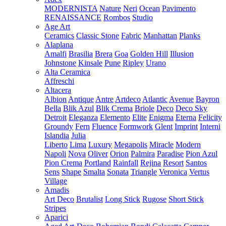
MODERNISTA
Nature
Neri
Ocean
Pavimento
RENAISSANCE
Rombos
Studio
Age Art
Ceramics
Classic Stone
Fabric
Manhattan
Planks
Alaplana
Amalfi
Brasilia
Brera
Goa
Golden Hill
Illusion
Johnstone
Kinsale
Pune
Ripley
Urano
Alta Ceramica
Affreschi
Altacera
Albion
Antique
Antre
Artdeco
Atlantic
Avenue
Bayron
Bella
Blik Azul
Blik Crema
Briole
Deco
Deco Sky
Detroit
Eleganza
Elemento
Elite
Enigma
Eterna
Felicity
Groundy
Fern
Fluence
Formwork
Glent
Imprint
Interni
Islandia
Julia
Liberto
Lima
Luxury
Megapolis
Miracle
Modern
Napoli
Nova
Oliver
Orion
Palmira
Paradise
Pion Azul
Pion Crema
Portland
Rainfall
Rejina
Resort
Santos
Sens
Shape
Smalta
Sonata
Triangle
Veronica
Vertus
Village
Amadis
Art Deco
Brutalist
Long Stick
Rugose
Short Stick
Stripes
Aparici