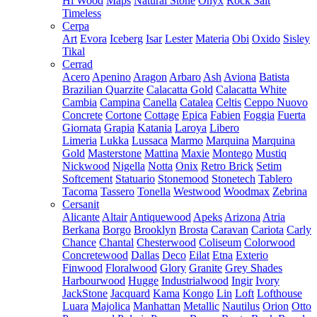
Hi Wood
Maps
Natural Stone
Onyx
Rock Salt
Timeless
Cerpa
Art
Evora
Iceberg
Isar
Lester
Materia
Obi
Oxido
Sisley
Tikal
Cerrad
Acero
Apenino
Aragon
Arbaro
Ash
Aviona
Batista
Brazilian Quarzite
Calacatta Gold
Calacatta White
Cambia
Campina
Canella
Catalea
Celtis
Ceppo Nuovo
Concrete
Cortone
Cottage
Epica
Fabien
Foggia
Fuerta
Giornata
Grapia
Katania
Laroya
Libero
Limeria
Lukka
Lussaca
Marmo
Marquina
Marquina
Gold
Masterstone
Mattina
Maxie
Montego
Mustiq
Nickwood
Nigella
Notta
Onix
Retro Brick
Setim
Softcement
Statuario
Stonemood
Stonetech
Tablero
Tacoma
Tassero
Tonella
Westwood
Woodmax
Zebrina
Cersanit
Alicante
Altair
Antiquewood
Apeks
Arizona
Atria
Berkana
Borgo
Brooklyn
Brosta
Caravan
Cariota
Carly
Chance
Chantal
Chesterwood
Coliseum
Colorwood
Concretewood
Dallas
Deco
Eilat
Etna
Exterio
Finwood
Floralwood
Glory
Granite
Grey Shades
Harbourwood
Hugge
Industrialwood
Ingir
Ivory
JackStone
Jacquard
Kama
Kongo
Lin
Loft
Lofthouse
Luara
Majolica
Manhattan
Metallic
Nautilus
Orion
Otto