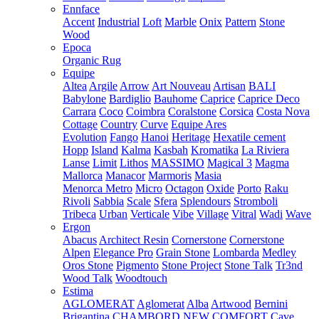
Ennface
Accent
Industrial
Loft
Marble
Onix
Pattern
Stone
Wood
Epoca
Organic Rug
Equipe
Altea
Argile
Arrow
Art Nouveau
Artisan
BALI
Babylone
Bardiglio
Bauhome
Caprice
Caprice Deco
Carrara
Coco
Coimbra
Coralstone
Corsica
Costa Nova
Cottage
Country
Curve
Equipe Ares
Evolution
Fango
Hanoi
Heritage
Hexatile cement
Hopp
Island
Kalma
Kasbah
Kromatika
La Riviera
Lanse
Limit
Lithos
MASSIMO
Magical 3
Magma
Mallorca
Manacor
Marmoris
Masia
Menorca
Metro
Micro
Octagon
Oxide
Porto
Raku
Rivoli
Sabbia
Scale
Sfera
Splendours
Stromboli
Tribeca
Urban
Verticale
Vibe
Village
Vitral
Wadi
Wave
Ergon
Abacus
Architect Resin
Cornerstone
Cornerstone
Alpen
Elegance Pro
Grain Stone
Lombarda
Medley
Oros Stone
Pigmento
Stone Project
Stone Talk
Tr3nd
Wood Talk
Woodtouch
Estima
AGLOMERAT
Aglomerat
Alba
Artwood
Bernini
Brigantina
CHAMBORD NEW
COMFORT
Cave