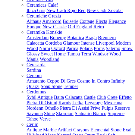
Ceramicas Calaf
Ibiza Gris
New Cadi Rojo Red
New Cadi Xocolat
Ceramiche Grazia
Althaus
Amarcord
Boiserie
Cottage
Electa
Elegance
Epoque
New Classic
Old England
Retro
Ceramika Konskie
Amsterdam
Bohemy
Botanica
Braga
Brennero
Calacatta
Cordoba
Glamour
Intense
Liverpool
Modern
Wood
Narni
Oxford
Parma
Polaris
Portis
Salerno
Snow
Glossy
Sweet Home
Tampa
Terra
Windsor
Wood
Mania
Woodland
Cerasarda
Sardina
Cercom
Amaranto
Ceppo Di Gres
Cosmo
In Contro
Infinity
Quarzi
Soap Stone
Temper
Cerdomus
Sybil
Antique
Baita
Calacatta
Castle
Club
Crete
Effetto
Pietra Di Ostuni
Karnis
Lefka
Legarage
Mexicana
Nordenn
Othello
Pietra Di Assisi
Prive
Pulpis
Reserve
Savanna
Shine
Skorpion
Statuario Bianco
Supreme
Tahoe
Verve
Cerim
Antique Marble
Artifact
Crayons
Elemental Stone
Exalt