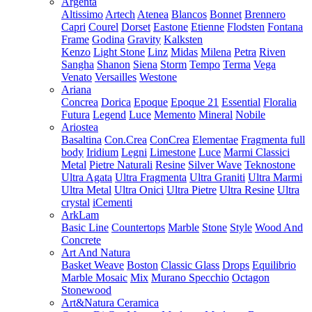
Argenta
Altissimo
Artech
Atenea
Blancos
Bonnet
Brennero
Capri
Courel
Dorset
Eastone
Etienne
Flodsten
Fontana
Frame
Godina
Gravity
Kalksten
Kenzo
Light Stone
Linz
Midas
Milena
Petra
Riven
Sangha
Shanon
Siena
Storm
Tempo
Terma
Vega
Venato
Versailles
Westone
Ariana
Concrea
Dorica
Epoque
Epoque 21
Essential
Floralia
Futura
Legend
Luce
Memento
Mineral
Nobile
Ariostea
Basaltina
Con.Crea
ConCrea
Elementae
Fragmenta full
body
Iridium
Legni
Limestone
Luce
Marmi Classici
Metal
Pietre Naturali
Resine
Silver Wave
Teknostone
Ultra Agata
Ultra Fragmenta
Ultra Graniti
Ultra Marmi
Ultra Metal
Ultra Onici
Ultra Pietre
Ultra Resine
Ultra
crystal
iCementi
ArkLam
Basic Line
Countertops
Marble
Stone
Style
Wood And
Concrete
Art And Natura
Basket Weave
Boston
Classic Glass
Drops
Equilibrio
Marble Mosaic
Mix
Murano Specchio
Octagon
Stonewood
Art&Natura Ceramica