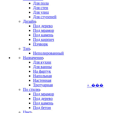
Для пола
Для стен
Для улиц
Для ступеней
Дизайн
Под дерево
Под мрамор
Под камень
Под кирпич
Пэчворк
Тип
Неполированный
Назначение
Для кухни
Для ванны
На фартук
Напольная
Настенная
Тротуарная
+ ���
По стилю
Под мрамор
Под дерево
Под камень
Под бетон
Цвет