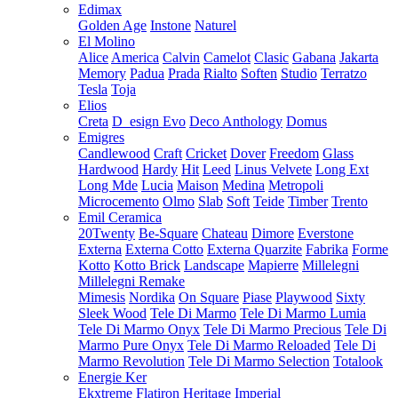
Edimax
Golden Age
Instone
Naturel
El Molino
Alice
America
Calvin
Camelot
Clasic
Gabana
Jakarta
Memory
Padua
Prada
Rialto
Soften
Studio
Terratzo
Tesla
Toja
Elios
Creta
D_esign Evo
Deco Anthology
Domus
Emigres
Candlewood
Craft
Cricket
Dover
Freedom
Glass
Hardwood
Hardy
Hit
Leed
Linus Velvete
Long Ext
Long Mde
Lucia
Maison
Medina
Metropoli
Microcemento
Olmo
Slab
Soft
Teide
Timber
Trento
Emil Ceramica
20Twenty
Be-Square
Chateau
Dimore
Everstone
Externa
Externa Cotto
Externa Quarzite
Fabrika
Forme
Kotto
Kotto Brick
Landscape
Mapierre
Millelegni
Millelegni Remake
Mimesis
Nordika
On Square
Piase
Playwood
Sixty
Sleek Wood
Tele Di Marmo
Tele Di Marmo Lumia
Tele Di Marmo Onyx
Tele Di Marmo Precious
Tele Di
Marmo Pure Onyx
Tele Di Marmo Reloaded
Tele Di
Marmo Revolution
Tele Di Marmo Selection
Totalook
Energie Ker
Ekxtreme
Flatiron
Heritage
Imperial