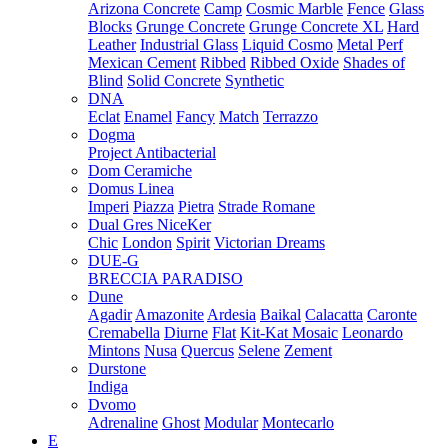
Arizona Concrete
Camp
Cosmic Marble
Fence
Glass
Blocks
Grunge Concrete
Grunge Concrete XL
Hard
Leather
Industrial Glass
Liquid Cosmo
Metal Perf
Mexican Cement
Ribbed
Ribbed Oxide
Shades of
Blind
Solid Concrete
Synthetic
DNA
Eclat
Enamel
Fancy
Match
Terrazzo
Dogma
Project Antibacterial
Dom Ceramiche
Domus Linea
Imperi
Piazza
Pietra
Strade Romane
Dual Gres NiceKer
Chic
London
Spirit
Victorian Dreams
DUE-G
BRECCIA PARADISO
Dune
Agadir
Amazonite
Ardesia
Baikal
Calacatta
Caronte
Cremabella
Diurne
Flat
Kit-Kat Mosaic
Leonardo
Mintons
Nusa
Quercus
Selene
Zement
Durstone
Indiga
Dvomo
Adrenaline
Ghost
Modular
Montecarlo
E