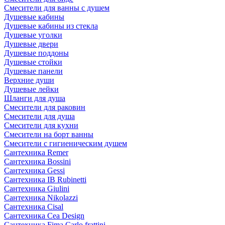
Смесители для ванны с душем
Душевые кабины
Душевые кабины из стекла
Душевые уголки
Душевые двери
Душевые поддоны
Душевые стойки
Душевые панели
Верхние души
Душевые лейки
Шланги для душа
Смесители для раковин
Смесители для душа
Смесители для кухни
Смесители на борт ванны
Смесители с гигиеническим душем
Сантехника Remer
Сантехника Bossini
Сантехника Gessi
Сантехника IB Rubinetti
Сантехника Giulini
Сантехника Nikolazzi
Сантехника Cisal
Сантехника Cea Design
Сантехника Fima Carlo frattini