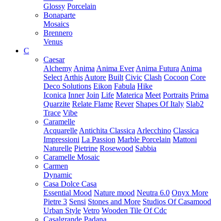
Glossy
Porcelain
Bonaparte
Mosaics
Brennero
Venus
C
Caesar
Alchemy
Anima
Anima Ever
Anima Futura
Anima
Select
Arthis
Autore
Built
Civic
Clash
Cocoon
Core
Deco Solutions
Eikon
Fabula
Hike
Iconica
Inner
Join
Life
Materica
Meet
Portraits
Prima
Quarzite
Relate Flame
Rever
Shapes Of Italy
Slab2
Trace
Vibe
Caramelle
Acquarelle
Antichita Classica
Arlecchino
Classica
Impressioni
La Passion
Marble Porcelain
Mattoni
Naturelle
Pietrine
Rosewood
Sabbia
Caramelle Mosaic
Carmen
Dynamic
Casa Dolce Casa
Essential Mood
Nature mood
Neutra 6.0
Onyx More
Pietre 3
Sensi
Stones and More
Studios Of Casamood
Urban Style
Vetro
Wooden Tile Of Cdc
Casalgrande Padana