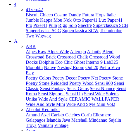
4
41zero42
Biscuit
Chicco
Cosmo
Dandy
Futura
Hops
Italic
Jumble
Kappa
Mou
Nok
Otto
Paper41 Lux
Paper41
Pro
Pixel41
Pulp
Rigo
Solo
Spectre
Superclassica SCB
Superclassica SCG
Superclassica SCW
Technicolor
Two
Wigwag
A
ABK
Alpes Raw
Alpes Wide
Alterego
Atlantis
Blend
Crossroad Brick
Crossroad Chalk
Crossroad Wood
Docks
Dolphin
Eco Chic
Ghost
Interno 9
Lab325
Monolith
Native
Nesting Room
Out.20
Pietra Viva
Play
Poetry Colors
Poetry Decor
Poetry Net
Poetry Stone
Poetry Stone Reloaded
Poetry Wood
Sensi 900
Sensi
Classic
Sensi Fantasy
Sensi Gems
Sensi Nuance
Sensi
Roma
Sensi Signoria
Sensi Up
Sensi Wide
Soleras
Unika
Wide And Style CERAMIC WALLPAPER
Wide And Style Mini
Wide And Style Mini Vol2
Absolut Keramika
Amund
Axel
Caristo
Celebes
Corfu
Ellesmere
Galapagos
Islandia
Java
Marshall
Mindanao
Sajalin
Troya
Vannatu
Vintage
Adex