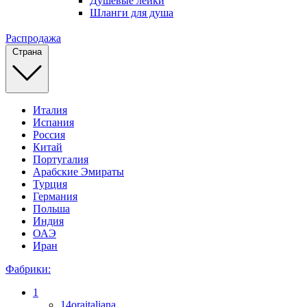
Душевые лейки
Шланги для душа
Распродажа
Страна
Италия
Испания
Россия
Китай
Португалия
Арабские Эмираты
Турция
Германия
Польша
Индия
ОАЭ
Иран
Фабрики:
1
14oraitaliana