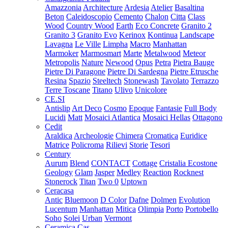
Amazzonia
Architecture
Ardesia
Atelier
Basaltina
Beton
Caleidoscopio
Cemento
Chalon
Citta
Class
Wood
Country Wood
Earth
Eco Concrete
Granito 2
Granito 3
Granito Evo
Kerinox
Kontinua
Landscape
Lavagna
Le Ville
Limpha
Macro
Manhattan
Marmoker
Marmosmart
Marte
Metalwood
Meteor
Metropolis
Nature
Newood
Opus
Petra
Pietra Bauge
Pietre Di Paragone
Pietre Di Sardegna
Pietre Etrusche
Resina
Spazio
Steeltech
Stonewash
Tavolato
Terrazzo
Terre Toscane
Titano
Ulivo
Unicolore
CE.SI
Antislip
Art Deco
Cosmo
Epoque
Fantasie
Full Body
Lucidi
Matt
Mosaici Atlantica
Mosaici Hellas
Ottagono
Cedit
Araldica
Archeologie
Chimera
Cromatica
Euridice
Matrice
Policroma
Rilievi
Storie
Tesori
Century
Aurum
Blend
CONTACT
Cottage
Cristalia
Ecostone
Geology
Glam
Jasper
Medley
Reaction
Rocknest
Stonerock
Titan
Two 0
Uptown
Ceracasa
Antic
Bluemoon
D Color
Dafne
Dolmen
Evolution
Lucentum
Manhattan
Mitica
Olimpia
Porto
Portobello
Soho
Solei
Urban
Vermont
Ceramica Cas