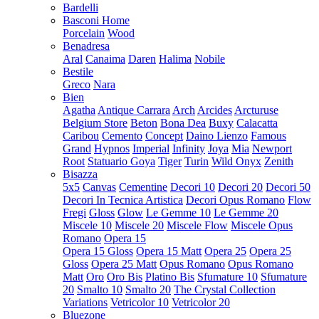
Bardelli
Basconi Home
Porcelain
Wood
Benadresa
Aral
Canaima
Daren
Halima
Nobile
Bestile
Greco
Nara
Bien
Agatha
Antique Carrara
Arch
Arcides
Arcturuse
Belgium Store
Beton
Bona Dea
Buxy
Calacatta
Caribou
Cemento
Concept
Daino Lienzo
Famous
Grand
Hypnos
Imperial
Infinity
Joya
Mia
Newport
Root
Statuario Goya
Tiger
Turin
Wild Onyx
Zenith
Bisazza
5x5
Canvas
Cementine
Decori 10
Decori 20
Decori 50
Decori In Tecnica Artistica
Decori Opus Romano
Flow
Fregi
Gloss
Glow
Le Gemme 10
Le Gemme 20
Miscele 10
Miscele 20
Miscele Flow
Miscele Opus
Romano
Opera 15
Opera 15 Gloss
Opera 15 Matt
Opera 25
Opera 25
Gloss
Opera 25 Matt
Opus Romano
Opus Romano
Matt
Oro
Oro Bis
Platino Bis
Sfumature 10
Sfumature
20
Smalto 10
Smalto 20
The Crystal Collection
Variations
Vetricolor 10
Vetricolor 20
Bluezone