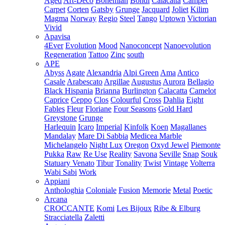
Aged
Art-Deco
Bohemian
Bondi
Calacatta
Camper
Carpet
Corten
Gatsby
Grunge
Jacquard
Joliet
Kilim
Magma
Norway
Regio
Steel
Tango
Uptown
Victorian
Vivid
Apavisa
4Ever
Evolution
Mood
Nanoconcept
Nanoevolution
Regeneration
Tattoo
Zinc
south
APE
Abyss
Agate
Alexandria
Alpi Green
Ama
Antico
Casale
Arabescato
Argillae
Augustus
Aurora
Bellagio
Black Hispania
Brianna
Burlington
Calacatta
Camelot
Caprice
Ceppo
Clos
Colourful
Cross
Dahlia
Eight
Fables
Fleur
Floriane
Four Seasons
Gold Hard
Greystone
Grunge
Harlequin
Icaro
Imperial
Kinfolk
Koen
Magallanes
Mandalay
Mare Di Sabbia
Medicea Marble
Michelangelo
Night Lux
Oregon
Oxyd Jewel
Piemonte
Pukka
Raw
Re Use
Reality
Savona
Seville
Snap
Souk
Statuary Venato
Tibur
Tonality
Twist
Vintage
Volterra
Wabi Sabi
Work
Appiani
Anthologhia
Coloniale
Fusion
Memorie
Metal
Poetic
Arcana
CROCCANTE
Komi
Les Bijoux
Ribe & Elburg
Stracciatella
Zaletti