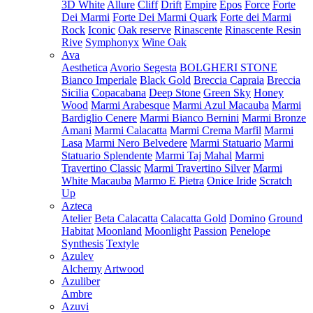
3D White
Allure
Cliff
Drift
Empire
Epos
Force
Forte
Dei Marmi
Forte Dei Marmi Quark
Forte dei Marmi
Rock
Iconic
Oak reserve
Rinascente
Rinascente Resin
Rive
Symphonyx
Wine Oak
Ava
Aesthetica
Avorio Segesta
BOLGHERI STONE
Bianco Imperiale
Black Gold
Breccia Capraia
Breccia
Sicilia
Copacabana
Deep Stone
Green Sky
Honey
Wood
Marmi Arabesque
Marmi Azul Macauba
Marmi
Bardiglio Cenere
Marmi Bianco Bernini
Marmi Bronze
Amani
Marmi Calacatta
Marmi Crema Marfil
Marmi
Lasa
Marmi Nero Belvedere
Marmi Statuario
Marmi
Statuario Splendente
Marmi Taj Mahal
Marmi
Travertino Classic
Marmi Travertino Silver
Marmi
White Macauba
Marmo E Pietra
Onice Iride
Scratch
Up
Azteca
Atelier
Beta Calacatta
Calacatta Gold
Domino
Ground
Habitat
Moonland
Moonlight
Passion
Penelope
Synthesis
Textyle
Azulev
Alchemy
Artwood
Azuliber
Ambre
Azuvi