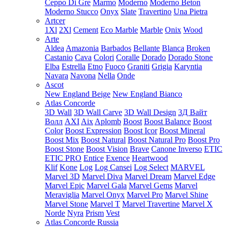
Ceppo Di Gre
Marmo
Moderno
Moderno Beton
Moderno Stucco
Onyx
Slate
Travertino
Una Pietra
Artcer
1Xl
2Xl
Cement
Eco Marble
Marble
Onix
Wood
Arte
Aldea
Amazonia
Barbados
Bellante
Blanca
Broken
Castanio
Cava
Colori
Coralle
Dorado
Dorado Stone
Elba
Estrella
Etno
Fuoco
Graniti
Grigia
Karyntia
Navara
Navona
Nella
Onde
Ascot
New England Beige
New England Bianco
Atlas Concorde
3D Wall
3D Wall Carve
3D Wall Design
3Д Вайт
Волл
AXI
Aix
Aplomb
Boost
Boost Balance
Boost
Color
Boost Expression
Boost Icor
Boost Mineral
Boost Mix
Boost Natural
Boost Natural Pro
Boost Pro
Boost Stone
Boost Vision
Brave
Canone Inverso
ETIC
ETIC PRO
Entice
Exence
Heartwood
Klif
Kone
Log
Log Cansei
Log Select
MARVEL
Marvel 3D
Marvel Diva
Marvel Dream
Marvel Edge
Marvel Epic
Marvel Gala
Marvel Gems
Marvel
Meraviglia
Marvel Onyx
Marvel Pro
Marvel Shine
Marvel Stone
Marvel T
Marvel Travertine
Marvel X
Norde
Nyra
Prism
Vest
Atlas Concorde Russia