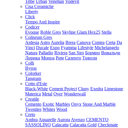
Tribe
Urban
Venetian
Vodevil
Cisa Ceramiche
Liberty
Click
Tempo And Inspire
Codicer
Evoque
Roble Gres
Skyline Glam Hex25
Stella
Coliseum Gres
Ardesia
Astro
Aurelia
Brera
Canova
Contea
Creta
Da
Vinci
Ducale
Expo
Fyamma
Lifestyle
Michelangelo
Natura
Palladio
Riviera
San Siro
Бормио
Вивальди
Лирика
Монца
Рим
Саленто
Тиволи
Colli
Byron
Colorker
Tangram
Cotto d'Este
Black-White
Cement Project
Cluny
Exedra
Limestone
Materica
Metal
Over
Wonderwall
Creatile
Cemento
Exotic
Marbles
Onyx
Stone And Marble
Twenties
Whites
Wood
Creto
Ambra
Aquarelle
Aurora
Avenzo
CEMENTO
SASSOLINO
Calacatta
Calacatta Gold
Checkmate