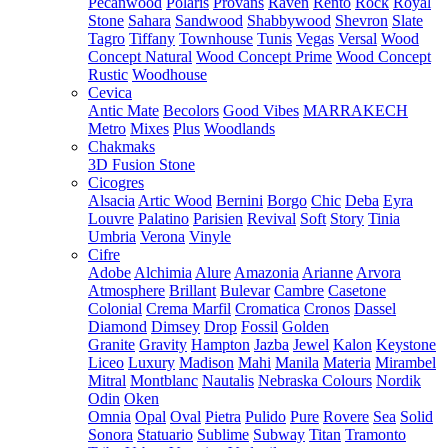
Pecanwood
Polaris
Provans
Raven
Rento
Rock
Royal
Stone
Sahara
Sandwood
Shabbywood
Shevron
Slate
Tagro
Tiffany
Townhouse
Tunis
Vegas
Versal
Wood
Concept Natural
Wood Concept Prime
Wood Concept
Rustic
Woodhouse
Cevica
Antic Mate
Becolors
Good Vibes
MARRAKECH
Metro
Mixes
Plus
Woodlands
Chakmaks
3D Fusion Stone
Cicogres
Alsacia
Artic Wood
Bernini
Borgo
Chic
Deba
Eyra
Louvre
Palatino
Parisien
Revival
Soft
Story
Tinia
Umbria
Verona
Vinyle
Cifre
Adobe
Alchimia
Alure
Amazonia
Arianne
Arvora
Atmosphere
Brillant
Bulevar
Cambre
Casetone
Colonial
Crema Marfil
Cromatica
Cronos
Dassel
Diamond
Dimsey
Drop
Fossil
Golden
Granite
Gravity
Hampton
Jazba
Jewel
Kalon
Keystone
Liceo
Luxury
Madison
Mahi
Manila
Materia
Mirambel
Mitral
Montblanc
Nautalis
Nebraska Colours
Nordik
Odin
Oken
Omnia
Opal
Oval
Pietra
Pulido
Pure
Rovere
Sea
Solid
Sonora
Statuario
Sublime
Subway
Titan
Tramonto