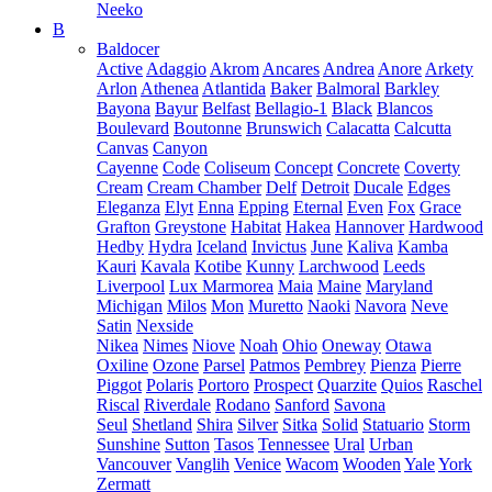
Neeko
B
Baldocer
Active
Adaggio
Akrom
Ancares
Andrea
Anore
Arkety
Arlon
Athenea
Atlantida
Baker
Balmoral
Barkley
Bayona
Bayur
Belfast
Bellagio-1
Black
Blancos
Boulevard
Boutonne
Brunswich
Calacatta
Calcutta
Canvas
Canyon
Cayenne
Code
Coliseum
Concept
Concrete
Coverty
Cream
Cream Chamber
Delf
Detroit
Ducale
Edges
Eleganza
Elyt
Enna
Epping
Eternal
Even
Fox
Grace
Grafton
Greystone
Habitat
Hakea
Hannover
Hardwood
Hedby
Hydra
Iceland
Invictus
June
Kaliva
Kamba
Kauri
Kavala
Kotibe
Kunny
Larchwood
Leeds
Liverpool
Lux Marmorea
Maia
Maine
Maryland
Michigan
Milos
Mon
Muretto
Naoki
Navora
Neve
Satin
Nexside
Nikea
Nimes
Niove
Noah
Ohio
Oneway
Otawa
Oxiline
Ozone
Parsel
Patmos
Pembrey
Pienza
Pierre
Piggot
Polaris
Portoro
Prospect
Quarzite
Quios
Raschel
Riscal
Riverdale
Rodano
Sanford
Savona
Seul
Shetland
Shira
Silver
Sitka
Solid
Statuario
Storm
Sunshine
Sutton
Tasos
Tennessee
Ural
Urban
Vancouver
Vanglih
Venice
Wacom
Wooden
Yale
York
Zermatt