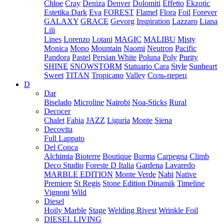
Chloe
Cray
Deniza
Denver
Dolomiti
Effetto
Ekzotic
Estetika Dark
Eva
FOREST
Flamel
Flora
Foil
Forever
GALAXY
GRACE
Gevorg
Inspiration
Lazzaro
Liana
Lili
Lines
Lorenzo
Lotani
MAGIC
MALIBU
Misty
Monica
Mono
Mountain
Naomi
Neutron
Pacific
Pandora
Pastel
Persian White
Poluna
Poly
Purity
SHINE
SNOWSTORM
Statuario Cara
Style
Sunheart
Sweet
TITAN
Tropicano
Valley
Соль-перец
D
Dar
Biselado
Microline
Nairobi
Noa-Sticks
Rural
Decocer
Chalet
Fabia
JAZZ
Liguria
Monte
Siena
Decovita
Full Lappato
Del Conca
Alchimia
Bioterre
Boutique
Burma
Carpegna
Climb
Deco Studio
Foreste D Italia
Gardena
Lavaredo
MARBLE EDITION
Monte Verde
Nabi
Native
Premiere
St Regis
Stone Edition Dinamik
Timeline
Vignoni
Wild
Diesel
Hoily Marble
Stage
Welding Rivest
Wrinkle Foil
DIESEL LIVING