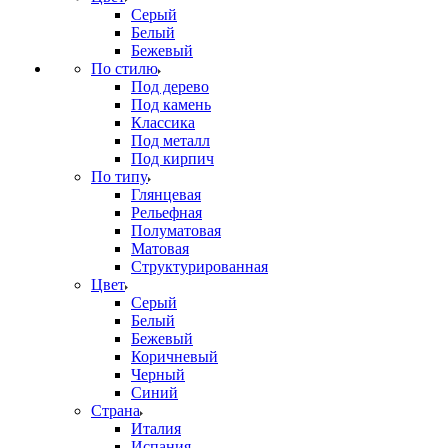
Серый
Белый
Бежевый
По стилю
Под дерево
Под камень
Классика
Под металл
Под кирпич
По типу
Глянцевая
Рельефная
Полуматовая
Матовая
Структурированная
Цвет
Серый
Белый
Бежевый
Коричневый
Черный
Синий
Страна
Италия
Испания