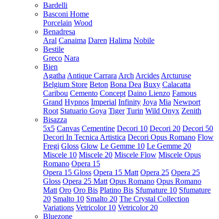
Bardelli
Basconi Home
Porcelain
Wood
Benadresa
Aral
Canaima
Daren
Halima
Nobile
Bestile
Greco
Nara
Bien
Agatha
Antique Carrara
Arch
Arcides
Arcturuse
Belgium Store
Beton
Bona Dea
Buxy
Calacatta
Caribou
Cemento
Concept
Daino Lienzo
Famous
Grand
Hypnos
Imperial
Infinity
Joya
Mia
Newport
Root
Statuario Goya
Tiger
Turin
Wild Onyx
Zenith
Bisazza
5x5
Canvas
Cementine
Decori 10
Decori 20
Decori 50
Decori In Tecnica Artistica
Decori Opus Romano
Flow
Fregi
Gloss
Glow
Le Gemme 10
Le Gemme 20
Miscele 10
Miscele 20
Miscele Flow
Miscele Opus
Romano
Opera 15
Opera 15 Gloss
Opera 15 Matt
Opera 25
Opera 25
Gloss
Opera 25 Matt
Opus Romano
Opus Romano
Matt
Oro
Oro Bis
Platino Bis
Sfumature 10
Sfumature
20
Smalto 10
Smalto 20
The Crystal Collection
Variations
Vetricolor 10
Vetricolor 20
Bluezone