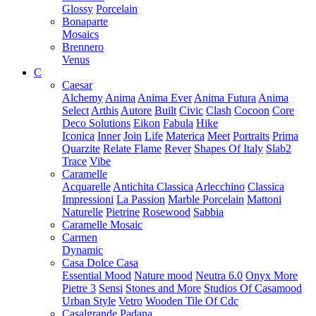
Glossy
Porcelain
Bonaparte
Mosaics
Brennero
Venus
C
Caesar
Alchemy
Anima
Anima Ever
Anima Futura
Anima
Select
Arthis
Autore
Built
Civic
Clash
Cocoon
Core
Deco Solutions
Eikon
Fabula
Hike
Iconica
Inner
Join
Life
Materica
Meet
Portraits
Prima
Quarzite
Relate Flame
Rever
Shapes Of Italy
Slab2
Trace
Vibe
Caramelle
Acquarelle
Antichita Classica
Arlecchino
Classica
Impressioni
La Passion
Marble Porcelain
Mattoni
Naturelle
Pietrine
Rosewood
Sabbia
Caramelle Mosaic
Carmen
Dynamic
Casa Dolce Casa
Essential Mood
Nature mood
Neutra 6.0
Onyx More
Pietre 3
Sensi
Stones and More
Studios Of Casamood
Urban Style
Vetro
Wooden Tile Of Cdc
Casalgrande Padana