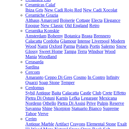
Ceramicas Calaf
Ibiza Gris
New Cadi Rojo Red
New Cadi Xocolat
Ceramiche Grazia
Althaus
Amarcord
Boiserie
Cottage
Electa
Elegance
Epoque
New Classic
Old England
Retro
Ceramika Konskie
Amsterdam
Bohemy
Botanica
Braga
Brennero
Calacatta
Cordoba
Glamour
Intense
Liverpool
Modern
Wood
Narni
Oxford
Parma
Polaris
Portis
Salerno
Snow
Glossy
Sweet Home
Tampa
Terra
Windsor
Wood
Mania
Woodland
Cerasarda
Sardina
Cercom
Amaranto
Ceppo Di Gres
Cosmo
In Contro
Infinity
Quarzi
Soap Stone
Temper
Cerdomus
Sybil
Antique
Baita
Calacatta
Castle
Club
Crete
Effetto
Pietra Di Ostuni
Karnis
Lefka
Legarage
Mexicana
Nordenn
Othello
Pietra Di Assisi
Prive
Pulpis
Reserve
Savanna
Shine
Skorpion
Statuario Bianco
Supreme
Tahoe
Verve
Cerim
Antique Marble
Artifact
Crayons
Elemental Stone
Exalt