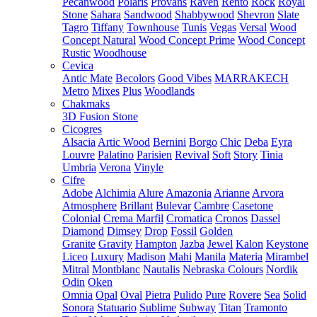
Pecanwood
Polaris
Provans
Raven
Rento
Rock
Royal
Stone
Sahara
Sandwood
Shabbywood
Shevron
Slate
Tagro
Tiffany
Townhouse
Tunis
Vegas
Versal
Wood
Concept Natural
Wood Concept Prime
Wood Concept
Rustic
Woodhouse
Cevica
Antic Mate
Becolors
Good Vibes
MARRAKECH
Metro
Mixes
Plus
Woodlands
Chakmaks
3D Fusion Stone
Cicogres
Alsacia
Artic Wood
Bernini
Borgo
Chic
Deba
Eyra
Louvre
Palatino
Parisien
Revival
Soft
Story
Tinia
Umbria
Verona
Vinyle
Cifre
Adobe
Alchimia
Alure
Amazonia
Arianne
Arvora
Atmosphere
Brillant
Bulevar
Cambre
Casetone
Colonial
Crema Marfil
Cromatica
Cronos
Dassel
Diamond
Dimsey
Drop
Fossil
Golden
Granite
Gravity
Hampton
Jazba
Jewel
Kalon
Keystone
Liceo
Luxury
Madison
Mahi
Manila
Materia
Mirambel
Mitral
Montblanc
Nautalis
Nebraska Colours
Nordik
Odin
Oken
Omnia
Opal
Oval
Pietra
Pulido
Pure
Rovere
Sea
Solid
Sonora
Statuario
Sublime
Subway
Titan
Tramonto