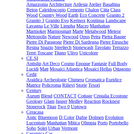
Amazzonia
Architecture
Ardesia
Atelier
Basaltina
Beton
Caleidoscopio
Cemento
Chalon
Citta
Class
Wood
Country Wood
Earth
Eco Concrete
Granito 2
Granito 3
Granito Evo
Kerinox
Kontinua
Landscape
Lavagna
Le Ville
Limpha
Macro
Manhattan
Marmoker
Marmosmart
Marte
Metalwood
Meteor
Metropolis
Nature
Newood
Opus
Petra
Pietra Bauge
Pietre Di Paragone
Pietre Di Sardegna
Pietre Etrusche
Resina
Spazio
Steeltech
Stonewash
Tavolato
Terrazzo
Terre Toscane
Titano
Ulivo
Unicolore
CE.SI
Antislip
Art Deco
Cosmo
Epoque
Fantasie
Full Body
Lucidi
Matt
Mosaici Atlantica
Mosaici Hellas
Ottagono
Cedit
Araldica
Archeologie
Chimera
Cromatica
Euridice
Matrice
Policroma
Rilievi
Storie
Tesori
Century
Aurum
Blend
CONTACT
Cottage
Cristalia
Ecostone
Geology
Glam
Jasper
Medley
Reaction
Rocknest
Stonerock
Titan
Two 0
Uptown
Ceracasa
Antic
Bluemoon
D Color
Dafne
Dolmen
Evolution
Lucentum
Manhattan
Mitica
Olimpia
Porto
Portobello
Soho
Solei
Urban
Vermont
Ceramica Cas