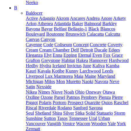
Neeko
B
Baldocer
Active
Adaggio
Akrom
Ancares
Andrea
Anore
Arkety
Arlon
Athenea
Atlantida
Baker
Balmoral
Barkley
Bayona
Bayur
Belfast
Bellagio-1
Black
Blancos
Boulevard
Boutonne
Brunswich
Calacatta
Calcutta
Canvas
Canyon
Cayenne
Code
Coliseum
Concept
Concrete
Coverty
Cream
Cream Chamber
Delf
Detroit
Ducale
Edges
Eleganza
Elyt
Enna
Epping
Eternal
Even
Fox
Grace
Grafton
Greystone
Habitat
Hakea
Hannover
Hardwood
Hedby
Hydra
Iceland
Invictus
June
Kaliva
Kamba
Kauri
Kavala
Kotibe
Kunny
Larchwood
Leeds
Liverpool
Lux Marmorea
Maia
Maine
Maryland
Michigan
Milos
Mon
Muretto
Naoki
Navora
Neve
Satin
Nexside
Nikea
Nimes
Niove
Noah
Ohio
Oneway
Otawa
Oxiline
Ozone
Parsel
Patmos
Pembrey
Pienza
Pierre
Piggot
Polaris
Portoro
Prospect
Quarzite
Quios
Raschel
Riscal
Riverdale
Rodano
Sanford
Savona
Seul
Shetland
Shira
Silver
Sitka
Solid
Statuario
Storm
Sunshine
Sutton
Tasos
Tennessee
Ural
Urban
Vancouver
Vanglih
Venice
Wacom
Wooden
Yale
York
Zermatt