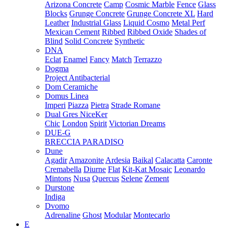
Arizona Concrete
Camp
Cosmic Marble
Fence
Glass
Blocks
Grunge Concrete
Grunge Concrete XL
Hard
Leather
Industrial Glass
Liquid Cosmo
Metal Perf
Mexican Cement
Ribbed
Ribbed Oxide
Shades of
Blind
Solid Concrete
Synthetic
DNA
Eclat
Enamel
Fancy
Match
Terrazzo
Dogma
Project Antibacterial
Dom Ceramiche
Domus Linea
Imperi
Piazza
Pietra
Strade Romane
Dual Gres NiceKer
Chic
London
Spirit
Victorian Dreams
DUE-G
BRECCIA PARADISO
Dune
Agadir
Amazonite
Ardesia
Baikal
Calacatta
Caronte
Cremabella
Diurne
Flat
Kit-Kat Mosaic
Leonardo
Mintons
Nusa
Quercus
Selene
Zement
Durstone
Indiga
Dvomo
Adrenaline
Ghost
Modular
Montecarlo
E