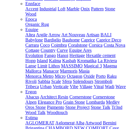
Ennface
Accent
Industrial
Loft
Marble
Onix
Pattern
Stone
Wood
Epoca
Organic Rug
Equipe
Altea
Argile
Arrow
Art Nouveau
Artisan
BALI
Babylone
Bardiglio
Bauhome
Caprice
Caprice Deco
Carrara
Coco
Coimbra
Coralstone
Corsica
Costa Nova
Cottage
Country
Curve
Equipe Ares
Evolution
Fango
Hanoi
Heritage
Hexatile cement
Hopp
Island
Kalma
Kasbah
Kromatika
La Riviera
Lanse
Limit
Lithos
MASSIMO
Magical 3
Magma
Mallorca
Manacor
Marmoris
Masia
Menorca
Metro
Micro
Octagon
Oxide
Porto
Raku
Rivoli
Sabbia
Scale
Sfera
Splendours
Stromboli
Tribeca
Urban
Verticale
Vibe
Village
Vitral
Wadi
Wave
Ergon
Abacus
Architect Resin
Cornerstone
Cornerstone
Alpen
Elegance Pro
Grain Stone
Lombarda
Medley
Oros Stone
Pigmento
Stone Project
Stone Talk
Tr3nd
Wood Talk
Woodtouch
Estima
AGLOMERAT
Aglomerat
Alba
Artwood
Bernini
Brigantina
CHAMBORD NEW
COMFORT
Cave