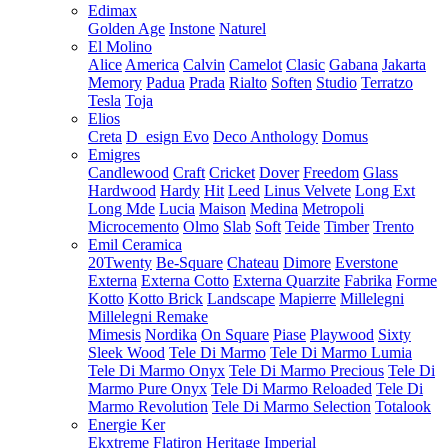
Edimax
Golden Age
Instone
Naturel
El Molino
Alice
America
Calvin
Camelot
Clasic
Gabana
Jakarta
Memory
Padua
Prada
Rialto
Soften
Studio
Terratzo
Tesla
Toja
Elios
Creta
D_esign Evo
Deco Anthology
Domus
Emigres
Candlewood
Craft
Cricket
Dover
Freedom
Glass
Hardwood
Hardy
Hit
Leed
Linus Velvete
Long Ext
Long Mde
Lucia
Maison
Medina
Metropoli
Microcemento
Olmo
Slab
Soft
Teide
Timber
Trento
Emil Ceramica
20Twenty
Be-Square
Chateau
Dimore
Everstone
Externa
Externa Cotto
Externa Quarzite
Fabrika
Forme
Kotto
Kotto Brick
Landscape
Mapierre
Millelegni
Millelegni Remake
Mimesis
Nordika
On Square
Piase
Playwood
Sixty
Sleek Wood
Tele Di Marmo
Tele Di Marmo Lumia
Tele Di Marmo Onyx
Tele Di Marmo Precious
Tele Di
Marmo Pure Onyx
Tele Di Marmo Reloaded
Tele Di
Marmo Revolution
Tele Di Marmo Selection
Totalook
Energie Ker
Ekxtreme
Flatiron
Heritage
Imperial