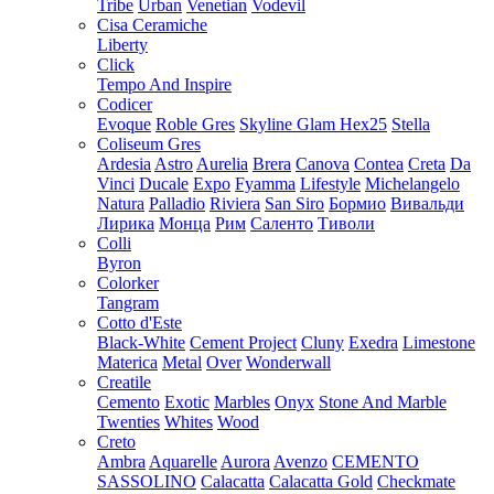
Tribe
Urban
Venetian
Vodevil
Cisa Ceramiche
Liberty
Click
Tempo And Inspire
Codicer
Evoque
Roble Gres
Skyline Glam Hex25
Stella
Coliseum Gres
Ardesia
Astro
Aurelia
Brera
Canova
Contea
Creta
Da
Vinci
Ducale
Expo
Fyamma
Lifestyle
Michelangelo
Natura
Palladio
Riviera
San Siro
Бормио
Вивальди
Лирика
Монца
Рим
Саленто
Тиволи
Colli
Byron
Colorker
Tangram
Cotto d'Este
Black-White
Cement Project
Cluny
Exedra
Limestone
Materica
Metal
Over
Wonderwall
Creatile
Cemento
Exotic
Marbles
Onyx
Stone And Marble
Twenties
Whites
Wood
Creto
Ambra
Aquarelle
Aurora
Avenzo
CEMENTO
SASSOLINO
Calacatta
Calacatta Gold
Checkmate