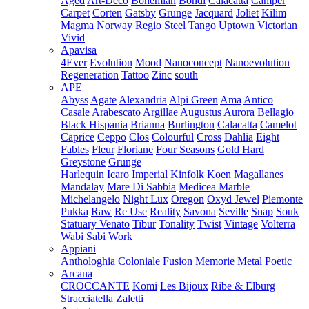
Aged
Art-Deco
Bohemian
Bondi
Calacatta
Camper
Carpet
Corten
Gatsby
Grunge
Jacquard
Joliet
Kilim
Magma
Norway
Regio
Steel
Tango
Uptown
Victorian
Vivid
Apavisa
4Ever
Evolution
Mood
Nanoconcept
Nanoevolution
Regeneration
Tattoo
Zinc
south
APE
Abyss
Agate
Alexandria
Alpi Green
Ama
Antico
Casale
Arabescato
Argillae
Augustus
Aurora
Bellagio
Black Hispania
Brianna
Burlington
Calacatta
Camelot
Caprice
Ceppo
Clos
Colourful
Cross
Dahlia
Eight
Fables
Fleur
Floriane
Four Seasons
Gold Hard
Greystone
Grunge
Harlequin
Icaro
Imperial
Kinfolk
Koen
Magallanes
Mandalay
Mare Di Sabbia
Medicea Marble
Michelangelo
Night Lux
Oregon
Oxyd Jewel
Piemonte
Pukka
Raw
Re Use
Reality
Savona
Seville
Snap
Souk
Statuary Venato
Tibur
Tonality
Twist
Vintage
Volterra
Wabi Sabi
Work
Appiani
Anthologhia
Coloniale
Fusion
Memorie
Metal
Poetic
Arcana
CROCCANTE
Komi
Les Bijoux
Ribe & Elburg
Stracciatella
Zaletti