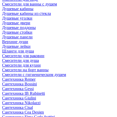
Смесители для ванны с душем
Душевые кабины
Душевые кабины из стекла
Душевые уголки
Душевые двери
Душевые поддоны
Душевые стойки
Душевые панели
Верхние души
Душевые лейки
Шланги для душа
Смесители для раковин
Смесители для душа
Смесители для кухни
Смесители на борт ванны
Смесители с гигиеническим душем
Сантехника Remer
Сантехника Bossini
Сантехника Gessi
Сантехника IB Rubinetti
Сантехника Giulini
Сантехника Nikolazzi
Сантехника Cisal
Сантехника Cea Design
Сантехника Fima Carlo frattini