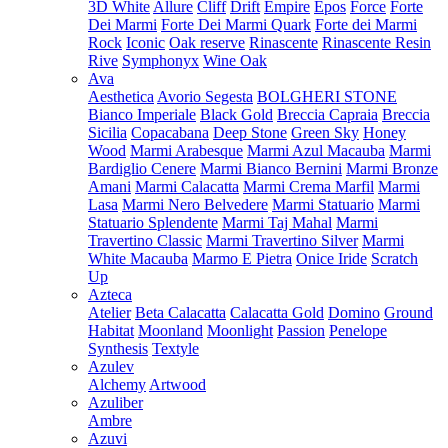
3D White
Allure
Cliff
Drift
Empire
Epos
Force
Forte
Dei Marmi
Forte Dei Marmi Quark
Forte dei Marmi
Rock
Iconic
Oak reserve
Rinascente
Rinascente Resin
Rive
Symphonyx
Wine Oak
Ava
Aesthetica
Avorio Segesta
BOLGHERI STONE
Bianco Imperiale
Black Gold
Breccia Capraia
Breccia
Sicilia
Copacabana
Deep Stone
Green Sky
Honey
Wood
Marmi Arabesque
Marmi Azul Macauba
Marmi
Bardiglio Cenere
Marmi Bianco Bernini
Marmi Bronze
Amani
Marmi Calacatta
Marmi Crema Marfil
Marmi
Lasa
Marmi Nero Belvedere
Marmi Statuario
Marmi
Statuario Splendente
Marmi Taj Mahal
Marmi
Travertino Classic
Marmi Travertino Silver
Marmi
White Macauba
Marmo E Pietra
Onice Iride
Scratch
Up
Azteca
Atelier
Beta Calacatta
Calacatta Gold
Domino
Ground
Habitat
Moonland
Moonlight
Passion
Penelope
Synthesis
Textyle
Azulev
Alchemy
Artwood
Azuliber
Ambre
Azuvi