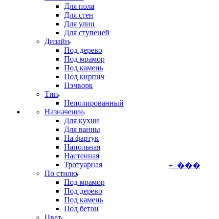
Для пола
Для стен
Для улиц
Для ступеней
Дизайн
Под дерево
Под мрамор
Под камень
Под кирпич
Пэчворк
Тип
Неполированный
Назначение
Для кухни
Для ванны
На фартук
Напольная
Настенная
Тротуарная
+ ���
По стилю
Под мрамор
Под дерево
Под камень
Под бетон
Цвет