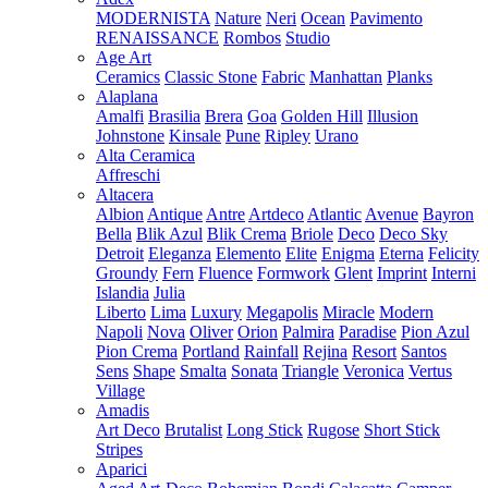
MODERNISTA
Nature
Neri
Ocean
Pavimento
RENAISSANCE
Rombos
Studio
Age Art
Ceramics
Classic Stone
Fabric
Manhattan
Planks
Alaplana
Amalfi
Brasilia
Brera
Goa
Golden Hill
Illusion
Johnstone
Kinsale
Pune
Ripley
Urano
Alta Ceramica
Affreschi
Altacera
Albion
Antique
Antre
Artdeco
Atlantic
Avenue
Bayron
Bella
Blik Azul
Blik Crema
Briole
Deco
Deco Sky
Detroit
Eleganza
Elemento
Elite
Enigma
Eterna
Felicity
Groundy
Fern
Fluence
Formwork
Glent
Imprint
Interni
Islandia
Julia
Liberto
Lima
Luxury
Megapolis
Miracle
Modern
Napoli
Nova
Oliver
Orion
Palmira
Paradise
Pion Azul
Pion Crema
Portland
Rainfall
Rejina
Resort
Santos
Sens
Shape
Smalta
Sonata
Triangle
Veronica
Vertus
Village
Amadis
Art Deco
Brutalist
Long Stick
Rugose
Short Stick
Stripes
Aparici