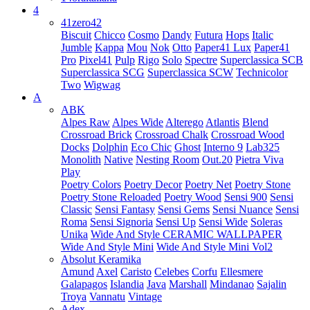
4
41zero42
Biscuit
Chicco
Cosmo
Dandy
Futura
Hops
Italic
Jumble
Kappa
Mou
Nok
Otto
Paper41 Lux
Paper41
Pro
Pixel41
Pulp
Rigo
Solo
Spectre
Superclassica SCB
Superclassica SCG
Superclassica SCW
Technicolor
Two
Wigwag
A
ABK
Alpes Raw
Alpes Wide
Alterego
Atlantis
Blend
Crossroad Brick
Crossroad Chalk
Crossroad Wood
Docks
Dolphin
Eco Chic
Ghost
Interno 9
Lab325
Monolith
Native
Nesting Room
Out.20
Pietra Viva
Play
Poetry Colors
Poetry Decor
Poetry Net
Poetry Stone
Poetry Stone Reloaded
Poetry Wood
Sensi 900
Sensi
Classic
Sensi Fantasy
Sensi Gems
Sensi Nuance
Sensi
Roma
Sensi Signoria
Sensi Up
Sensi Wide
Soleras
Unika
Wide And Style CERAMIC WALLPAPER
Wide And Style Mini
Wide And Style Mini Vol2
Absolut Keramika
Amund
Axel
Caristo
Celebes
Corfu
Ellesmere
Galapagos
Islandia
Java
Marshall
Mindanao
Sajalin
Troya
Vannatu
Vintage
Adex