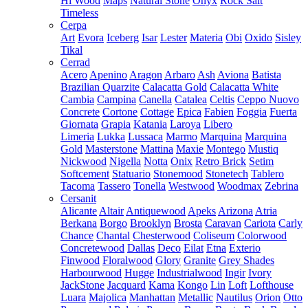
Hi Wood
Maps
Natural Stone
Onyx
Rock Salt
Timeless
Cerpa
Art
Evora
Iceberg
Isar
Lester
Materia
Obi
Oxido
Sisley
Tikal
Cerrad
Acero
Apenino
Aragon
Arbaro
Ash
Aviona
Batista
Brazilian Quarzite
Calacatta Gold
Calacatta White
Cambia
Campina
Canella
Catalea
Celtis
Ceppo Nuovo
Concrete
Cortone
Cottage
Epica
Fabien
Foggia
Fuerta
Giornata
Grapia
Katania
Laroya
Libero
Limeria
Lukka
Lussaca
Marmo
Marquina
Marquina
Gold
Masterstone
Mattina
Maxie
Montego
Mustiq
Nickwood
Nigella
Notta
Onix
Retro Brick
Setim
Softcement
Statuario
Stonemood
Stonetech
Tablero
Tacoma
Tassero
Tonella
Westwood
Woodmax
Zebrina
Cersanit
Alicante
Altair
Antiquewood
Apeks
Arizona
Atria
Berkana
Borgo
Brooklyn
Brosta
Caravan
Cariota
Carly
Chance
Chantal
Chesterwood
Coliseum
Colorwood
Concretewood
Dallas
Deco
Eilat
Etna
Exterio
Finwood
Floralwood
Glory
Granite
Grey Shades
Harbourwood
Hugge
Industrialwood
Ingir
Ivory
JackStone
Jacquard
Kama
Kongo
Lin
Loft
Lofthouse
Luara
Majolica
Manhattan
Metallic
Nautilus
Orion
Otto