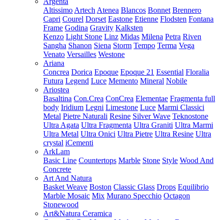
Argenta
Altissimo
Artech
Atenea
Blancos
Bonnet
Brennero
Capri
Courel
Dorset
Eastone
Etienne
Flodsten
Fontana
Frame
Godina
Gravity
Kalksten
Kenzo
Light Stone
Linz
Midas
Milena
Petra
Riven
Sangha
Shanon
Siena
Storm
Tempo
Terma
Vega
Venato
Versailles
Westone
Ariana
Concrea
Dorica
Epoque
Epoque 21
Essential
Floralia
Futura
Legend
Luce
Memento
Mineral
Nobile
Ariostea
Basaltina
Con.Crea
ConCrea
Elementae
Fragmenta full
body
Iridium
Legni
Limestone
Luce
Marmi Classici
Metal
Pietre Naturali
Resine
Silver Wave
Teknostone
Ultra Agata
Ultra Fragmenta
Ultra Graniti
Ultra Marmi
Ultra Metal
Ultra Onici
Ultra Pietre
Ultra Resine
Ultra
crystal
iCementi
ArkLam
Basic Line
Countertops
Marble
Stone
Style
Wood And
Concrete
Art And Natura
Basket Weave
Boston
Classic Glass
Drops
Equilibrio
Marble Mosaic
Mix
Murano Specchio
Octagon
Stonewood
Art&Natura Ceramica