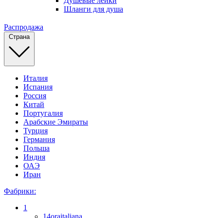
Душевые лейки
Шланги для душа
Распродажа
Страна
Италия
Испания
Россия
Китай
Португалия
Арабские Эмираты
Турция
Германия
Польша
Индия
ОАЭ
Иран
Фабрики:
1
14oraitaliana