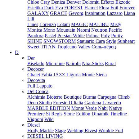
Chloe
Cray
Deniza
Denver
Dolomiti
Effetto
Ekzotic
Estetika Dark
Eva
FOREST
Flamel
Flora
Foil
Forever
GALAXY
GRACE
Gevorg
Inspiration
Lazzaro
Liana
Lili
Lines
Lorenzo
Lotani
MAGIC
MALIBU
Misty
Monica
Mono
Mountain
Naomi
Neutron
Pacific
Pandora
Pastel
Persian White
Poluna
Poly
Purity
SHINE
SNOWSTORM
Statuario Cara
Style
Sunheart
Sweet
TITAN
Tropicano
Valley
Соль-перец
D
Dar
Biselado
Microline
Nairobi
Noa-Sticks
Rural
Decocer
Chalet
Fabia
JAZZ
Liguria
Monte
Siena
Decovita
Full Lappato
Del Conca
Alchimia
Bioterre
Boutique
Burma
Carpegna
Climb
Deco Studio
Foreste D Italia
Gardena
Lavaredo
MARBLE EDITION
Monte Verde
Nabi
Native
Premiere
St Regis
Stone Edition Dinamik
Timeline
Vignoni
Wild
Diesel
Hoily Marble
Stage
Welding Rivest
Wrinkle Foil
DIESEL LIVING