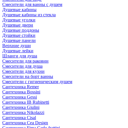
Смесители для ванны с душем
Душевые кабины
Душевые кабины из стекла
Душевые уголки
Душевые двери
Душевые поддоны
Душевые стойки
Душевые панели
Верхние души
Душевые лейки
Шланги для душа
Смесители для раковин
Смесители для душа
Смесители для кухни
Смесители на борт ванны
Смесители с гигиеническим душем
Сантехника Remer
Сантехника Bossini
Сантехника Gessi
Сантехника IB Rubinetti
Сантехника Giulini
Сантехника Nikolazzi
Сантехника Cisal
Сантехника Cea Design
Сантехника Fima Carlo frattini