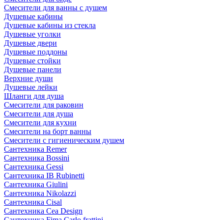
Смесители для ванны с душем
Душевые кабины
Душевые кабины из стекла
Душевые уголки
Душевые двери
Душевые поддоны
Душевые стойки
Душевые панели
Верхние души
Душевые лейки
Шланги для душа
Смесители для раковин
Смесители для душа
Смесители для кухни
Смесители на борт ванны
Смесители с гигиеническим душем
Сантехника Remer
Сантехника Bossini
Сантехника Gessi
Сантехника IB Rubinetti
Сантехника Giulini
Сантехника Nikolazzi
Сантехника Cisal
Сантехника Cea Design
Сантехника Fima Carlo frattini