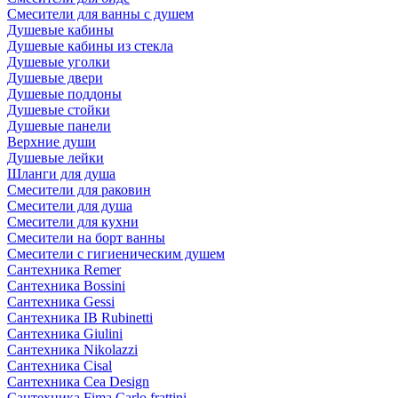
Смесители для ванны с душем
Душевые кабины
Душевые кабины из стекла
Душевые уголки
Душевые двери
Душевые поддоны
Душевые стойки
Душевые панели
Верхние души
Душевые лейки
Шланги для душа
Смесители для раковин
Смесители для душа
Смесители для кухни
Смесители на борт ванны
Смесители с гигиеническим душем
Сантехника Remer
Сантехника Bossini
Сантехника Gessi
Сантехника IB Rubinetti
Сантехника Giulini
Сантехника Nikolazzi
Сантехника Cisal
Сантехника Cea Design
Сантехника Fima Carlo frattini