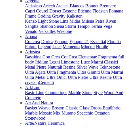
Argenta
Altissimo
Artech
Atenea
Blancos
Bonnet
Brennero
Capri
Courel
Dorset
Eastone
Etienne
Flodsten
Fontana
Frame
Godina
Gravity
Kalksten
Kenzo
Light Stone
Linz
Midas
Milena
Petra
Riven
Sangha
Shanon
Siena
Storm
Tempo
Terma
Vega
Venato
Versailles
Westone
Ariana
Concrea
Dorica
Epoque
Epoque 21
Essential
Floralia
Futura
Legend
Luce
Memento
Mineral
Nobile
Ariostea
Basaltina
Con.Crea
ConCrea
Elementae
Fragmenta full
body
Iridium
Legni
Limestone
Luce
Marmi Classici
Metal
Pietre Naturali
Resine
Silver Wave
Teknostone
Ultra Agata
Ultra Fragmenta
Ultra Graniti
Ultra Marmi
Ultra Metal
Ultra Onici
Ultra Pietre
Ultra Resine
Ultra
crystal
iCementi
ArkLam
Basic Line
Countertops
Marble
Stone
Style
Wood And
Concrete
Art And Natura
Basket Weave
Boston
Classic Glass
Drops
Equilibrio
Marble Mosaic
Mix
Murano Specchio
Octagon
Stonewood
Art&Natura Ceramica