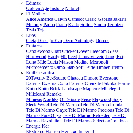
Edimax
Golden Age
Instone
Naturel
El Molino
Alice
America
Calvin
Camelot
Clasic
Gabana
Jakarta
Memory
Padua
Prada
Rialto
Soften
Studio
Terratzo
Tesla
Toja
Elios
Creta
D_esign Evo
Deco Anthology
Domus
Emigres
Candlewood
Craft
Cricket
Dover
Freedom
Glass
Hardwood
Hardy
Hit
Leed
Linus Velvete
Long Ext
Long Mde
Lucia
Maison
Medina
Metropoli
Microcemento
Olmo
Slab
Soft
Teide
Timber
Trento
Emil Ceramica
20Twenty
Be-Square
Chateau
Dimore
Everstone
Externa
Externa Cotto
Externa Quarzite
Fabrika
Forme
Kotto
Kotto Brick
Landscape
Mapierre
Millelegni
Millelegni Remake
Mimesis
Nordika
On Square
Piase
Playwood
Sixty
Sleek Wood
Tele Di Marmo
Tele Di Marmo Lumia
Tele Di Marmo Onyx
Tele Di Marmo Precious
Tele Di
Marmo Pure Onyx
Tele Di Marmo Reloaded
Tele Di
Marmo Revolution
Tele Di Marmo Selection
Totalook
Energie Ker
Ekxtreme
Flatiron
Heritage
Imperial