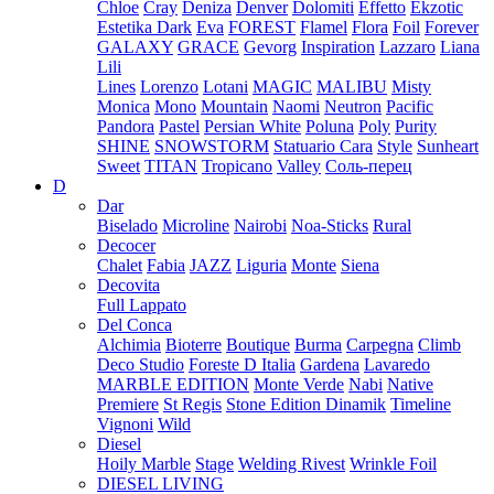
Chloe
Cray
Deniza
Denver
Dolomiti
Effetto
Ekzotic
Estetika Dark
Eva
FOREST
Flamel
Flora
Foil
Forever
GALAXY
GRACE
Gevorg
Inspiration
Lazzaro
Liana
Lili
Lines
Lorenzo
Lotani
MAGIC
MALIBU
Misty
Monica
Mono
Mountain
Naomi
Neutron
Pacific
Pandora
Pastel
Persian White
Poluna
Poly
Purity
SHINE
SNOWSTORM
Statuario Cara
Style
Sunheart
Sweet
TITAN
Tropicano
Valley
Соль-перец
D
Dar
Biselado
Microline
Nairobi
Noa-Sticks
Rural
Decocer
Chalet
Fabia
JAZZ
Liguria
Monte
Siena
Decovita
Full Lappato
Del Conca
Alchimia
Bioterre
Boutique
Burma
Carpegna
Climb
Deco Studio
Foreste D Italia
Gardena
Lavaredo
MARBLE EDITION
Monte Verde
Nabi
Native
Premiere
St Regis
Stone Edition Dinamik
Timeline
Vignoni
Wild
Diesel
Hoily Marble
Stage
Welding Rivest
Wrinkle Foil
DIESEL LIVING