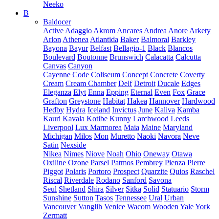
Neeko
B
Baldocer
Active
Adaggio
Akrom
Ancares
Andrea
Anore
Arkety
Arlon
Athenea
Atlantida
Baker
Balmoral
Barkley
Bayona
Bayur
Belfast
Bellagio-1
Black
Blancos
Boulevard
Boutonne
Brunswich
Calacatta
Calcutta
Canvas
Canyon
Cayenne
Code
Coliseum
Concept
Concrete
Coverty
Cream
Cream Chamber
Delf
Detroit
Ducale
Edges
Eleganza
Elyt
Enna
Epping
Eternal
Even
Fox
Grace
Grafton
Greystone
Habitat
Hakea
Hannover
Hardwood
Hedby
Hydra
Iceland
Invictus
June
Kaliva
Kamba
Kauri
Kavala
Kotibe
Kunny
Larchwood
Leeds
Liverpool
Lux Marmorea
Maia
Maine
Maryland
Michigan
Milos
Mon
Muretto
Naoki
Navora
Neve
Satin
Nexside
Nikea
Nimes
Niove
Noah
Ohio
Oneway
Otawa
Oxiline
Ozone
Parsel
Patmos
Pembrey
Pienza
Pierre
Piggot
Polaris
Portoro
Prospect
Quarzite
Quios
Raschel
Riscal
Riverdale
Rodano
Sanford
Savona
Seul
Shetland
Shira
Silver
Sitka
Solid
Statuario
Storm
Sunshine
Sutton
Tasos
Tennessee
Ural
Urban
Vancouver
Vanglih
Venice
Wacom
Wooden
Yale
York
Zermatt