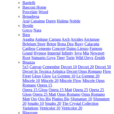
Bardelli
Basconi Home
Porcelain
Wood
Benadresa
Aral
Canaima
Daren
Halima
Nobile
Bestile
Greco
Nara
Bien
Agatha
Antique Carrara
Arch
Arcides
Arcturuse
Belgium Store
Beton
Bona Dea
Buxy
Calacatta
Caribou
Cemento
Concept
Daino Lienzo
Famous
Grand
Hypnos
Imperial
Infinity
Joya
Mia
Newport
Root
Statuario Goya
Tiger
Turin
Wild Onyx
Zenith
Bisazza
5x5
Canvas
Cementine
Decori 10
Decori 20
Decori 50
Decori In Tecnica Artistica
Decori Opus Romano
Flow
Fregi
Gloss
Glow
Le Gemme 10
Le Gemme 20
Miscele 10
Miscele 20
Miscele Flow
Miscele Opus
Romano
Opera 15
Opera 15 Gloss
Opera 15 Matt
Opera 25
Opera 25
Gloss
Opera 25 Matt
Opus Romano
Opus Romano
Matt
Oro
Oro Bis
Platino Bis
Sfumature 10
Sfumature
20
Smalto 10
Smalto 20
The Crystal Collection
Variations
Vetricolor 10
Vetricolor 20
Bluezone