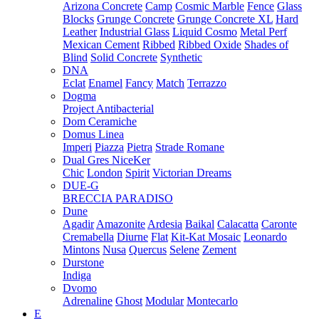
Arizona Concrete
Camp
Cosmic Marble
Fence
Glass
Blocks
Grunge Concrete
Grunge Concrete XL
Hard
Leather
Industrial Glass
Liquid Cosmo
Metal Perf
Mexican Cement
Ribbed
Ribbed Oxide
Shades of
Blind
Solid Concrete
Synthetic
DNA
Eclat
Enamel
Fancy
Match
Terrazzo
Dogma
Project Antibacterial
Dom Ceramiche
Domus Linea
Imperi
Piazza
Pietra
Strade Romane
Dual Gres NiceKer
Chic
London
Spirit
Victorian Dreams
DUE-G
BRECCIA PARADISO
Dune
Agadir
Amazonite
Ardesia
Baikal
Calacatta
Caronte
Cremabella
Diurne
Flat
Kit-Kat Mosaic
Leonardo
Mintons
Nusa
Quercus
Selene
Zement
Durstone
Indiga
Dvomo
Adrenaline
Ghost
Modular
Montecarlo
E