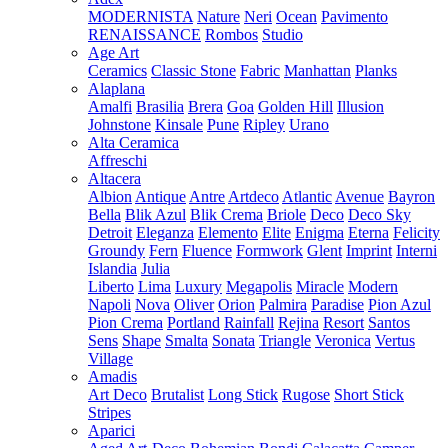
MODERNISTA
Nature
Neri
Ocean
Pavimento
RENAISSANCE
Rombos
Studio
Age Art
Ceramics
Classic Stone
Fabric
Manhattan
Planks
Alaplana
Amalfi
Brasilia
Brera
Goa
Golden Hill
Illusion
Johnstone
Kinsale
Pune
Ripley
Urano
Alta Ceramica
Affreschi
Altacera
Albion
Antique
Antre
Artdeco
Atlantic
Avenue
Bayron
Bella
Blik Azul
Blik Crema
Briole
Deco
Deco Sky
Detroit
Eleganza
Elemento
Elite
Enigma
Eterna
Felicity
Groundy
Fern
Fluence
Formwork
Glent
Imprint
Interni
Islandia
Julia
Liberto
Lima
Luxury
Megapolis
Miracle
Modern
Napoli
Nova
Oliver
Orion
Palmira
Paradise
Pion Azul
Pion Crema
Portland
Rainfall
Rejina
Resort
Santos
Sens
Shape
Smalta
Sonata
Triangle
Veronica
Vertus
Village
Amadis
Art Deco
Brutalist
Long Stick
Rugose
Short Stick
Stripes
Aparici