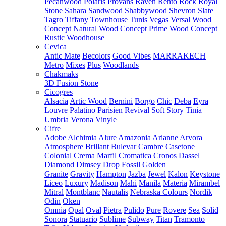
Pecanwood
Polaris
Provans
Raven
Rento
Rock
Royal
Stone
Sahara
Sandwood
Shabbywood
Shevron
Slate
Tagro
Tiffany
Townhouse
Tunis
Vegas
Versal
Wood
Concept Natural
Wood Concept Prime
Wood Concept
Rustic
Woodhouse
Cevica
Antic Mate
Becolors
Good Vibes
MARRAKECH
Metro
Mixes
Plus
Woodlands
Chakmaks
3D Fusion Stone
Cicogres
Alsacia
Artic Wood
Bernini
Borgo
Chic
Deba
Eyra
Louvre
Palatino
Parisien
Revival
Soft
Story
Tinia
Umbria
Verona
Vinyle
Cifre
Adobe
Alchimia
Alure
Amazonia
Arianne
Arvora
Atmosphere
Brillant
Bulevar
Cambre
Casetone
Colonial
Crema Marfil
Cromatica
Cronos
Dassel
Diamond
Dimsey
Drop
Fossil
Golden
Granite
Gravity
Hampton
Jazba
Jewel
Kalon
Keystone
Liceo
Luxury
Madison
Mahi
Manila
Materia
Mirambel
Mitral
Montblanc
Nautalis
Nebraska Colours
Nordik
Odin
Oken
Omnia
Opal
Oval
Pietra
Pulido
Pure
Rovere
Sea
Solid
Sonora
Statuario
Sublime
Subway
Titan
Tramonto