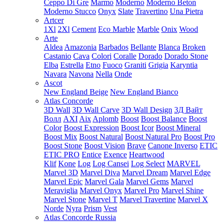
Ceppo Di Gre
Marmo
Moderno
Moderno Beton
Moderno Stucco
Onyx
Slate
Travertino
Una Pietra
Artcer
1Xl
2Xl
Cement
Eco Marble
Marble
Onix
Wood
Arte
Aldea
Amazonia
Barbados
Bellante
Blanca
Broken
Castanio
Cava
Colori
Coralle
Dorado
Dorado Stone
Elba
Estrella
Etno
Fuoco
Graniti
Grigia
Karyntia
Navara
Navona
Nella
Onde
Ascot
New England Beige
New England Bianco
Atlas Concorde
3D Wall
3D Wall Carve
3D Wall Design
3Д Вайт
Волл
AXI
Aix
Aplomb
Boost
Boost Balance
Boost
Color
Boost Expression
Boost Icor
Boost Mineral
Boost Mix
Boost Natural
Boost Natural Pro
Boost Pro
Boost Stone
Boost Vision
Brave
Canone Inverso
ETIC
ETIC PRO
Entice
Exence
Heartwood
Klif
Kone
Log
Log Cansei
Log Select
MARVEL
Marvel 3D
Marvel Diva
Marvel Dream
Marvel Edge
Marvel Epic
Marvel Gala
Marvel Gems
Marvel
Meraviglia
Marvel Onyx
Marvel Pro
Marvel Shine
Marvel Stone
Marvel T
Marvel Travertine
Marvel X
Norde
Nyra
Prism
Vest
Atlas Concorde Russia