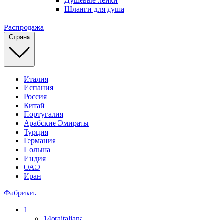
Душевые лейки
Шланги для душа
Распродажа
Страна
Италия
Испания
Россия
Китай
Португалия
Арабские Эмираты
Турция
Германия
Польша
Индия
ОАЭ
Иран
Фабрики:
1
14oraitaliana