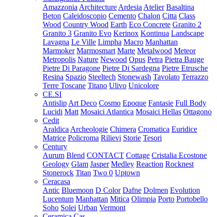
Amazzonia
Architecture
Ardesia
Atelier
Basaltina
Beton
Caleidoscopio
Cemento
Chalon
Citta
Class
Wood
Country Wood
Earth
Eco Concrete
Granito 2
Granito 3
Granito Evo
Kerinox
Kontinua
Landscape
Lavagna
Le Ville
Limpha
Macro
Manhattan
Marmoker
Marmosmart
Marte
Metalwood
Meteor
Metropolis
Nature
Newood
Opus
Petra
Pietra Bauge
Pietre Di Paragone
Pietre Di Sardegna
Pietre Etrusche
Resina
Spazio
Steeltech
Stonewash
Tavolato
Terrazzo
Terre Toscane
Titano
Ulivo
Unicolore
CE.SI
Antislip
Art Deco
Cosmo
Epoque
Fantasie
Full Body
Lucidi
Matt
Mosaici Atlantica
Mosaici Hellas
Ottagono
Cedit
Araldica
Archeologie
Chimera
Cromatica
Euridice
Matrice
Policroma
Rilievi
Storie
Tesori
Century
Aurum
Blend
CONTACT
Cottage
Cristalia
Ecostone
Geology
Glam
Jasper
Medley
Reaction
Rocknest
Stonerock
Titan
Two 0
Uptown
Ceracasa
Antic
Bluemoon
D Color
Dafne
Dolmen
Evolution
Lucentum
Manhattan
Mitica
Olimpia
Porto
Portobello
Soho
Solei
Urban
Vermont
Ceramica Cas