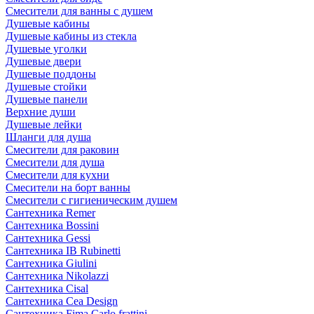
Смесители для ванны с душем
Душевые кабины
Душевые кабины из стекла
Душевые уголки
Душевые двери
Душевые поддоны
Душевые стойки
Душевые панели
Верхние души
Душевые лейки
Шланги для душа
Смесители для раковин
Смесители для душа
Смесители для кухни
Смесители на борт ванны
Смесители с гигиеническим душем
Сантехника Remer
Сантехника Bossini
Сантехника Gessi
Сантехника IB Rubinetti
Сантехника Giulini
Сантехника Nikolazzi
Сантехника Cisal
Сантехника Cea Design
Сантехника Fima Carlo frattini