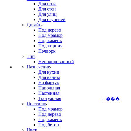
Для пола
Для стен
Для улиц
Для ступеней
Дизайн
Под дерево
Под мрамор
Под камень
Под кирпич
Пэчворк
Тип
Неполированный
Назначение
Для кухни
Для ванны
На фартук
Напольная
Настенная
Тротуарная
+ ���
По стилю
Под мрамор
Под дерево
Под камень
Под бетон
Цвет