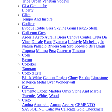
Tribe
Urban
Venetian
Vodevil
Cisa Ceramiche
Liberty
Click
Tempo And Inspire
Codicer
Evoque
Roble Gres
Skyline Glam Hex25
Stella
Coliseum Gres
Ardesia
Astro
Aurelia
Brera
Canova
Contea
Creta
Da
Vinci
Ducale
Expo
Fyamma
Lifestyle
Michelangelo
Natura
Palladio
Riviera
San Siro
Бормио
Вивальди
Лирика
Монца
Рим
Саленто
Тиволи
Colli
Byron
Colorker
Tangram
Cotto d'Este
Black-White
Cement Project
Cluny
Exedra
Limestone
Materica
Metal
Over
Wonderwall
Creatile
Cemento
Exotic
Marbles
Onyx
Stone And Marble
Twenties
Whites
Wood
Creto
Ambra
Aquarelle
Aurora
Avenzo
CEMENTO
SASSOLINO
Calacatta
Calacatta Gold
Checkmate