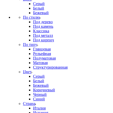
Серый
Белый
Бежевый
По стилю
Под дерево
Под камень
Классика
Под металл
Под кирпич
По типу
Глянцевая
Рельефная
Полуматовая
Матовая
Структурированная
Цвет
Серый
Белый
Бежевый
Коричневый
Черный
Синий
Страна
Италия
Испания