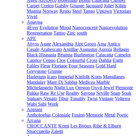
Aged
Art-Deco
Bohemian
Bondi
Calacatta
Camper
Carpet
Corten
Gatsby
Grunge
Jacquard
Joliet
Kilim
Magma
Norway
Regio
Steel
Tango
Uptown
Victorian
Vivid
Apavisa
4Ever
Evolution
Mood
Nanoconcept
Nanoevolution
Regeneration
Tattoo
Zinc
south
APE
Abyss
Agate
Alexandria
Alpi Green
Ama
Antico
Casale
Arabescato
Argillae
Augustus
Aurora
Bellagio
Black Hispania
Brianna
Burlington
Calacatta
Camelot
Caprice
Ceppo
Clos
Colourful
Cross
Dahlia
Eight
Fables
Fleur
Floriane
Four Seasons
Gold Hard
Greystone
Grunge
Harlequin
Icaro
Imperial
Kinfolk
Koen
Magallanes
Mandalay
Mare Di Sabbia
Medicea Marble
Michelangelo
Night Lux
Oregon
Oxyd Jewel
Piemonte
Pukka
Raw
Re Use
Reality
Savona
Seville
Snap
Souk
Statuary Venato
Tibur
Tonality
Twist
Vintage
Volterra
Wabi Sabi
Work
Appiani
Anthologhia
Coloniale
Fusion
Memorie
Metal
Poetic
Arcana
CROCCANTE
Komi
Les Bijoux
Ribe & Elburg
Stracciatella
Zaletti