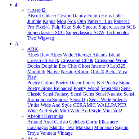
4
41zero42
Biscuit
Chicco
Cosmo
Dandy
Futura
Hops
Italic
Jumble
Kappa
Mou
Nok
Otto
Paper41 Lux
Paper41
Pro
Pixel41
Pulp
Rigo
Solo
Spectre
Superclassica SCB
Superclassica SCG
Superclassica SCW
Technicolor
Two
Wigwag
A
ABK
Alpes Raw
Alpes Wide
Alterego
Atlantis
Blend
Crossroad Brick
Crossroad Chalk
Crossroad Wood
Docks
Dolphin
Eco Chic
Ghost
Interno 9
Lab325
Monolith
Native
Nesting Room
Out.20
Pietra Viva
Play
Poetry Colors
Poetry Decor
Poetry Net
Poetry Stone
Poetry Stone Reloaded
Poetry Wood
Sensi 900
Sensi
Classic
Sensi Fantasy
Sensi Gems
Sensi Nuance
Sensi
Roma
Sensi Signoria
Sensi Up
Sensi Wide
Soleras
Unika
Wide And Style CERAMIC WALLPAPER
Wide And Style Mini
Wide And Style Mini Vol2
Absolut Keramika
Amund
Axel
Caristo
Celebes
Corfu
Ellesmere
Galapagos
Islandia
Java
Marshall
Mindanao
Sajalin
Troya
Vannatu
Vintage
Adex