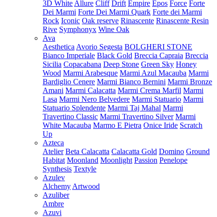
3D White
Allure
Cliff
Drift
Empire
Epos
Force
Forte
Dei Marmi
Forte Dei Marmi Quark
Forte dei Marmi
Rock
Iconic
Oak reserve
Rinascente
Rinascente Resin
Rive
Symphonyx
Wine Oak
Ava
Aesthetica
Avorio Segesta
BOLGHERI STONE
Bianco Imperiale
Black Gold
Breccia Capraia
Breccia
Sicilia
Copacabana
Deep Stone
Green Sky
Honey
Wood
Marmi Arabesque
Marmi Azul Macauba
Marmi
Bardiglio Cenere
Marmi Bianco Bernini
Marmi Bronze
Amani
Marmi Calacatta
Marmi Crema Marfil
Marmi
Lasa
Marmi Nero Belvedere
Marmi Statuario
Marmi
Statuario Splendente
Marmi Taj Mahal
Marmi
Travertino Classic
Marmi Travertino Silver
Marmi
White Macauba
Marmo E Pietra
Onice Iride
Scratch
Up
Azteca
Atelier
Beta Calacatta
Calacatta Gold
Domino
Ground
Habitat
Moonland
Moonlight
Passion
Penelope
Synthesis
Textyle
Azulev
Alchemy
Artwood
Azuliber
Ambre
Azuvi