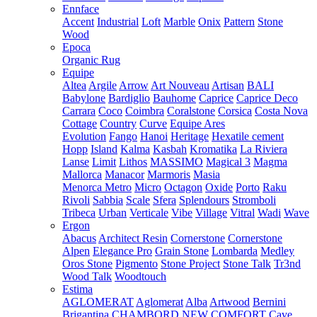
Ennface
Accent
Industrial
Loft
Marble
Onix
Pattern
Stone
Wood
Epoca
Organic Rug
Equipe
Altea
Argile
Arrow
Art Nouveau
Artisan
BALI
Babylone
Bardiglio
Bauhome
Caprice
Caprice Deco
Carrara
Coco
Coimbra
Coralstone
Corsica
Costa Nova
Cottage
Country
Curve
Equipe Ares
Evolution
Fango
Hanoi
Heritage
Hexatile cement
Hopp
Island
Kalma
Kasbah
Kromatika
La Riviera
Lanse
Limit
Lithos
MASSIMO
Magical 3
Magma
Mallorca
Manacor
Marmoris
Masia
Menorca
Metro
Micro
Octagon
Oxide
Porto
Raku
Rivoli
Sabbia
Scale
Sfera
Splendours
Stromboli
Tribeca
Urban
Verticale
Vibe
Village
Vitral
Wadi
Wave
Ergon
Abacus
Architect Resin
Cornerstone
Cornerstone
Alpen
Elegance Pro
Grain Stone
Lombarda
Medley
Oros Stone
Pigmento
Stone Project
Stone Talk
Tr3nd
Wood Talk
Woodtouch
Estima
AGLOMERAT
Aglomerat
Alba
Artwood
Bernini
Brigantina
CHAMBORD NEW
COMFORT
Cave