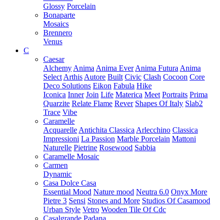
Glossy
Porcelain
Bonaparte
Mosaics
Brennero
Venus
C
Caesar
Alchemy
Anima
Anima Ever
Anima Futura
Anima
Select
Arthis
Autore
Built
Civic
Clash
Cocoon
Core
Deco Solutions
Eikon
Fabula
Hike
Iconica
Inner
Join
Life
Materica
Meet
Portraits
Prima
Quarzite
Relate Flame
Rever
Shapes Of Italy
Slab2
Trace
Vibe
Caramelle
Acquarelle
Antichita Classica
Arlecchino
Classica
Impressioni
La Passion
Marble Porcelain
Mattoni
Naturelle
Pietrine
Rosewood
Sabbia
Caramelle Mosaic
Carmen
Dynamic
Casa Dolce Casa
Essential Mood
Nature mood
Neutra 6.0
Onyx More
Pietre 3
Sensi
Stones and More
Studios Of Casamood
Urban Style
Vetro
Wooden Tile Of Cdc
Casalgrande Padana