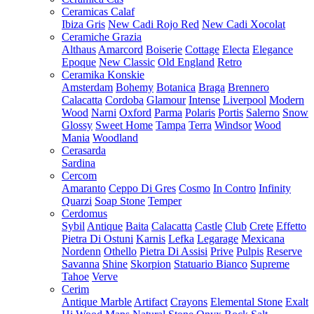
Ceramicas Calaf
Ibiza Gris
New Cadi Rojo Red
New Cadi Xocolat
Ceramiche Grazia
Althaus
Amarcord
Boiserie
Cottage
Electa
Elegance
Epoque
New Classic
Old England
Retro
Ceramika Konskie
Amsterdam
Bohemy
Botanica
Braga
Brennero
Calacatta
Cordoba
Glamour
Intense
Liverpool
Modern
Wood
Narni
Oxford
Parma
Polaris
Portis
Salerno
Snow
Glossy
Sweet Home
Tampa
Terra
Windsor
Wood
Mania
Woodland
Cerasarda
Sardina
Cercom
Amaranto
Ceppo Di Gres
Cosmo
In Contro
Infinity
Quarzi
Soap Stone
Temper
Cerdomus
Sybil
Antique
Baita
Calacatta
Castle
Club
Crete
Effetto
Pietra Di Ostuni
Karnis
Lefka
Legarage
Mexicana
Nordenn
Othello
Pietra Di Assisi
Prive
Pulpis
Reserve
Savanna
Shine
Skorpion
Statuario Bianco
Supreme
Tahoe
Verve
Cerim
Antique Marble
Artifact
Crayons
Elemental Stone
Exalt