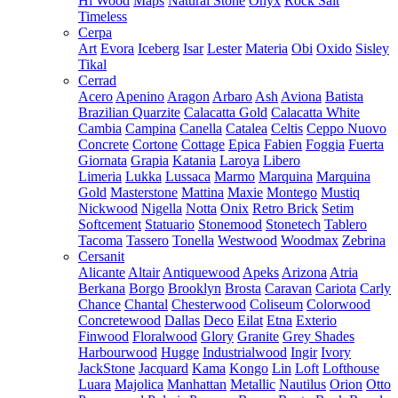
Hi Wood
Maps
Natural Stone
Onyx
Rock Salt
Timeless
Cerpa
Art
Evora
Iceberg
Isar
Lester
Materia
Obi
Oxido
Sisley
Tikal
Cerrad
Acero
Apenino
Aragon
Arbaro
Ash
Aviona
Batista
Brazilian Quarzite
Calacatta Gold
Calacatta White
Cambia
Campina
Canella
Catalea
Celtis
Ceppo Nuovo
Concrete
Cortone
Cottage
Epica
Fabien
Foggia
Fuerta
Giornata
Grapia
Katania
Laroya
Libero
Limeria
Lukka
Lussaca
Marmo
Marquina
Marquina
Gold
Masterstone
Mattina
Maxie
Montego
Mustiq
Nickwood
Nigella
Notta
Onix
Retro Brick
Setim
Softcement
Statuario
Stonemood
Stonetech
Tablero
Tacoma
Tassero
Tonella
Westwood
Woodmax
Zebrina
Cersanit
Alicante
Altair
Antiquewood
Apeks
Arizona
Atria
Berkana
Borgo
Brooklyn
Brosta
Caravan
Cariota
Carly
Chance
Chantal
Chesterwood
Coliseum
Colorwood
Concretewood
Dallas
Deco
Eilat
Etna
Exterio
Finwood
Floralwood
Glory
Granite
Grey Shades
Harbourwood
Hugge
Industrialwood
Ingir
Ivory
JackStone
Jacquard
Kama
Kongo
Lin
Loft
Lofthouse
Luara
Majolica
Manhattan
Metallic
Nautilus
Orion
Otto