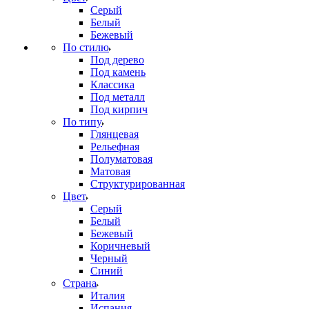
Серый
Белый
Бежевый
По стилю
Под дерево
Под камень
Классика
Под металл
Под кирпич
По типу
Глянцевая
Рельефная
Полуматовая
Матовая
Структурированная
Цвет
Серый
Белый
Бежевый
Коричневый
Черный
Синий
Страна
Италия
Испания