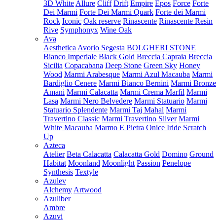
3D White
Allure
Cliff
Drift
Empire
Epos
Force
Forte
Dei Marmi
Forte Dei Marmi Quark
Forte dei Marmi
Rock
Iconic
Oak reserve
Rinascente
Rinascente Resin
Rive
Symphonyx
Wine Oak
Ava
Aesthetica
Avorio Segesta
BOLGHERI STONE
Bianco Imperiale
Black Gold
Breccia Capraia
Breccia
Sicilia
Copacabana
Deep Stone
Green Sky
Honey
Wood
Marmi Arabesque
Marmi Azul Macauba
Marmi
Bardiglio Cenere
Marmi Bianco Bernini
Marmi Bronze
Amani
Marmi Calacatta
Marmi Crema Marfil
Marmi
Lasa
Marmi Nero Belvedere
Marmi Statuario
Marmi
Statuario Splendente
Marmi Taj Mahal
Marmi
Travertino Classic
Marmi Travertino Silver
Marmi
White Macauba
Marmo E Pietra
Onice Iride
Scratch
Up
Azteca
Atelier
Beta Calacatta
Calacatta Gold
Domino
Ground
Habitat
Moonland
Moonlight
Passion
Penelope
Synthesis
Textyle
Azulev
Alchemy
Artwood
Azuliber
Ambre
Azuvi