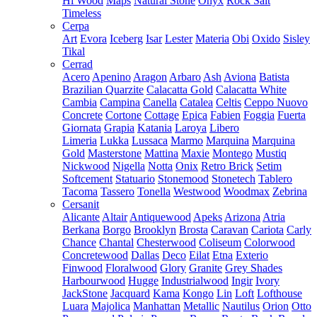
Hi Wood
Maps
Natural Stone
Onyx
Rock Salt
Timeless
Cerpa
Art
Evora
Iceberg
Isar
Lester
Materia
Obi
Oxido
Sisley
Tikal
Cerrad
Acero
Apenino
Aragon
Arbaro
Ash
Aviona
Batista
Brazilian Quarzite
Calacatta Gold
Calacatta White
Cambia
Campina
Canella
Catalea
Celtis
Ceppo Nuovo
Concrete
Cortone
Cottage
Epica
Fabien
Foggia
Fuerta
Giornata
Grapia
Katania
Laroya
Libero
Limeria
Lukka
Lussaca
Marmo
Marquina
Marquina
Gold
Masterstone
Mattina
Maxie
Montego
Mustiq
Nickwood
Nigella
Notta
Onix
Retro Brick
Setim
Softcement
Statuario
Stonemood
Stonetech
Tablero
Tacoma
Tassero
Tonella
Westwood
Woodmax
Zebrina
Cersanit
Alicante
Altair
Antiquewood
Apeks
Arizona
Atria
Berkana
Borgo
Brooklyn
Brosta
Caravan
Cariota
Carly
Chance
Chantal
Chesterwood
Coliseum
Colorwood
Concretewood
Dallas
Deco
Eilat
Etna
Exterio
Finwood
Floralwood
Glory
Granite
Grey Shades
Harbourwood
Hugge
Industrialwood
Ingir
Ivory
JackStone
Jacquard
Kama
Kongo
Lin
Loft
Lofthouse
Luara
Majolica
Manhattan
Metallic
Nautilus
Orion
Otto