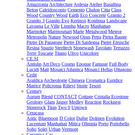
Amazzonia
Architecture
Ardesia
Atelier
Basaltina
Beton
Caleidoscopio
Cemento
Chalon
Citta
Class
Wood
Country Wood
Earth
Eco Concrete
Granito 2
Granito 3
Granito Evo
Kerinox
Kontinua
Landscape
Lavagna
Le Ville
Limpha
Macro
Manhattan
Marmoker
Marmosmart
Marte
Metalwood
Meteor
Metropolis
Nature
Newood
Opus
Petra
Pietra Bauge
Pietre Di Paragone
Pietre Di Sardegna
Pietre Etrusche
Resina
Spazio
Steeltech
Stonewash
Tavolato
Terrazzo
Terre Toscane
Titano
Ulivo
Unicolore
CE.SI
Antislip
Art Deco
Cosmo
Epoque
Fantasie
Full Body
Lucidi
Matt
Mosaici Atlantica
Mosaici Hellas
Ottagono
Cedit
Araldica
Archeologie
Chimera
Cromatica
Euridice
Matrice
Policroma
Rilievi
Storie
Tesori
Century
Aurum
Blend
CONTACT
Cottage
Cristalia
Ecostone
Geology
Glam
Jasper
Medley
Reaction
Rocknest
Stonerock
Titan
Two 0
Uptown
Ceracasa
Antic
Bluemoon
D Color
Dafne
Dolmen
Evolution
Lucentum
Manhattan
Mitica
Olimpia
Porto
Portobello
Soho
Solei
Urban
Vermont
Ceramica Cas