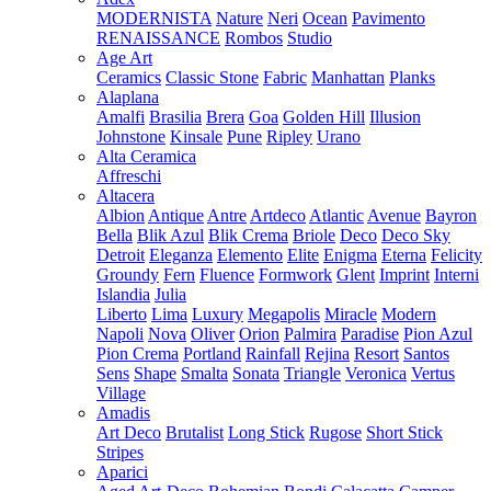
MODERNISTA
Nature
Neri
Ocean
Pavimento
RENAISSANCE
Rombos
Studio
Age Art
Ceramics
Classic Stone
Fabric
Manhattan
Planks
Alaplana
Amalfi
Brasilia
Brera
Goa
Golden Hill
Illusion
Johnstone
Kinsale
Pune
Ripley
Urano
Alta Ceramica
Affreschi
Altacera
Albion
Antique
Antre
Artdeco
Atlantic
Avenue
Bayron
Bella
Blik Azul
Blik Crema
Briole
Deco
Deco Sky
Detroit
Eleganza
Elemento
Elite
Enigma
Eterna
Felicity
Groundy
Fern
Fluence
Formwork
Glent
Imprint
Interni
Islandia
Julia
Liberto
Lima
Luxury
Megapolis
Miracle
Modern
Napoli
Nova
Oliver
Orion
Palmira
Paradise
Pion Azul
Pion Crema
Portland
Rainfall
Rejina
Resort
Santos
Sens
Shape
Smalta
Sonata
Triangle
Veronica
Vertus
Village
Amadis
Art Deco
Brutalist
Long Stick
Rugose
Short Stick
Stripes
Aparici