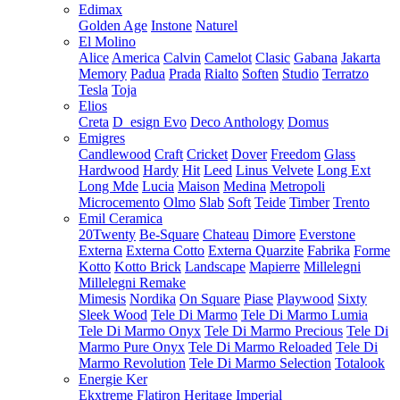
Edimax
Golden Age
Instone
Naturel
El Molino
Alice
America
Calvin
Camelot
Clasic
Gabana
Jakarta
Memory
Padua
Prada
Rialto
Soften
Studio
Terratzo
Tesla
Toja
Elios
Creta
D_esign Evo
Deco Anthology
Domus
Emigres
Candlewood
Craft
Cricket
Dover
Freedom
Glass
Hardwood
Hardy
Hit
Leed
Linus Velvete
Long Ext
Long Mde
Lucia
Maison
Medina
Metropoli
Microcemento
Olmo
Slab
Soft
Teide
Timber
Trento
Emil Ceramica
20Twenty
Be-Square
Chateau
Dimore
Everstone
Externa
Externa Cotto
Externa Quarzite
Fabrika
Forme
Kotto
Kotto Brick
Landscape
Mapierre
Millelegni
Millelegni Remake
Mimesis
Nordika
On Square
Piase
Playwood
Sixty
Sleek Wood
Tele Di Marmo
Tele Di Marmo Lumia
Tele Di Marmo Onyx
Tele Di Marmo Precious
Tele Di
Marmo Pure Onyx
Tele Di Marmo Reloaded
Tele Di
Marmo Revolution
Tele Di Marmo Selection
Totalook
Energie Ker
Ekxtreme
Flatiron
Heritage
Imperial