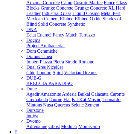
Arizona Concrete
Camp
Cosmic Marble
Fence
Glass
Blocks
Grunge Concrete
Grunge Concrete XL
Hard
Leather
Industrial Glass
Liquid Cosmo
Metal Perf
Mexican Cement
Ribbed
Ribbed Oxide
Shades of
Blind
Solid Concrete
Synthetic
DNA
Eclat
Enamel
Fancy
Match
Terrazzo
Dogma
Project Antibacterial
Dom Ceramiche
Domus Linea
Imperi
Piazza
Pietra
Strade Romane
Dual Gres NiceKer
Chic
London
Spirit
Victorian Dreams
DUE-G
BRECCIA PARADISO
Dune
Agadir
Amazonite
Ardesia
Baikal
Calacatta
Caronte
Cremabella
Diurne
Flat
Kit-Kat Mosaic
Leonardo
Mintons
Nusa
Quercus
Selene
Zement
Durstone
Indiga
Dvomo
Adrenaline
Ghost
Modular
Montecarlo
E