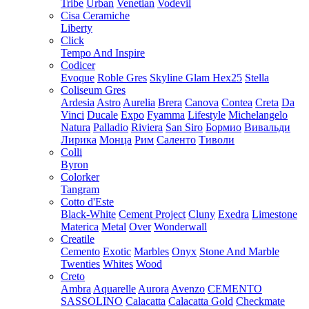
Tribe
Urban
Venetian
Vodevil
Cisa Ceramiche
Liberty
Click
Tempo And Inspire
Codicer
Evoque
Roble Gres
Skyline Glam Hex25
Stella
Coliseum Gres
Ardesia
Astro
Aurelia
Brera
Canova
Contea
Creta
Da
Vinci
Ducale
Expo
Fyamma
Lifestyle
Michelangelo
Natura
Palladio
Riviera
San Siro
Бормио
Вивальди
Лирика
Монца
Рим
Саленто
Тиволи
Colli
Byron
Colorker
Tangram
Cotto d'Este
Black-White
Cement Project
Cluny
Exedra
Limestone
Materica
Metal
Over
Wonderwall
Creatile
Cemento
Exotic
Marbles
Onyx
Stone And Marble
Twenties
Whites
Wood
Creto
Ambra
Aquarelle
Aurora
Avenzo
CEMENTO
SASSOLINO
Calacatta
Calacatta Gold
Checkmate