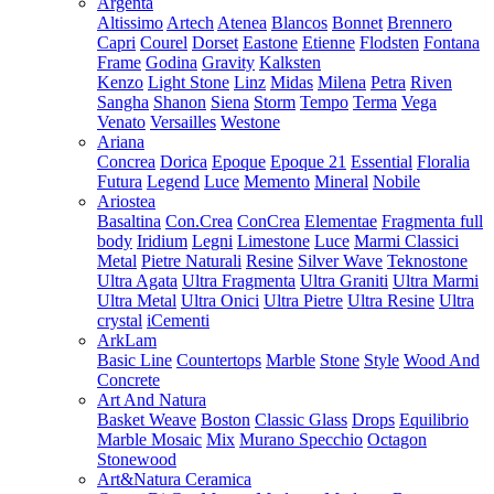
Argenta
Altissimo
Artech
Atenea
Blancos
Bonnet
Brennero
Capri
Courel
Dorset
Eastone
Etienne
Flodsten
Fontana
Frame
Godina
Gravity
Kalksten
Kenzo
Light Stone
Linz
Midas
Milena
Petra
Riven
Sangha
Shanon
Siena
Storm
Tempo
Terma
Vega
Venato
Versailles
Westone
Ariana
Concrea
Dorica
Epoque
Epoque 21
Essential
Floralia
Futura
Legend
Luce
Memento
Mineral
Nobile
Ariostea
Basaltina
Con.Crea
ConCrea
Elementae
Fragmenta full
body
Iridium
Legni
Limestone
Luce
Marmi Classici
Metal
Pietre Naturali
Resine
Silver Wave
Teknostone
Ultra Agata
Ultra Fragmenta
Ultra Graniti
Ultra Marmi
Ultra Metal
Ultra Onici
Ultra Pietre
Ultra Resine
Ultra
crystal
iCementi
ArkLam
Basic Line
Countertops
Marble
Stone
Style
Wood And
Concrete
Art And Natura
Basket Weave
Boston
Classic Glass
Drops
Equilibrio
Marble Mosaic
Mix
Murano Specchio
Octagon
Stonewood
Art&Natura Ceramica