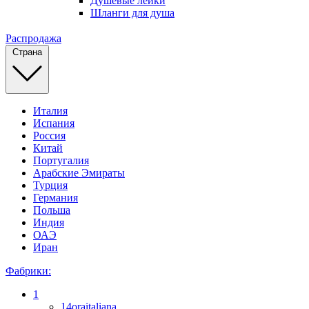
Душевые лейки
Шланги для душа
Распродажа
Страна
Италия
Испания
Россия
Китай
Португалия
Арабские Эмираты
Турция
Германия
Польша
Индия
ОАЭ
Иран
Фабрики:
1
14oraitaliana