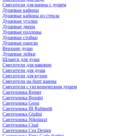
Смесители для ванны с душем
Душевые кабины
Душевые кабины из стекла
Душевые уголки
Душевые двери
Душевые поддоны
Душевые стойки
Душевые панели
Верхние души
Душевые лейки
Шланги для душа
Смесители для раковин
Смесители для душа
Смесители для кухни
Смесители на борт ванны
Смесители с гигиеническим душем
Сантехника Remer
Сантехника Bossini
Сантехника Gessi
Сантехника IB Rubinetti
Сантехника Giulini
Сантехника Nikolazzi
Сантехника Cisal
Сантехника Cea Design
Сантехника Fima Carlo frattini