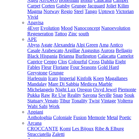
Aged
Art-Deco
Bohemian
Bondi
Calacatta
Camper
Carpet
Corten
Gatsby
Grunge
Jacquard
Joliet
Kilim
Magma
Norway
Regio
Steel
Tango
Uptown
Victorian
Vivid
Apavisa
4Ever
Evolution
Mood
Nanoconcept
Nanoevolution
Regeneration
Tattoo
Zinc
south
APE
Abyss
Agate
Alexandria
Alpi Green
Ama
Antico
Casale
Arabescato
Argillae
Augustus
Aurora
Bellagio
Black Hispania
Brianna
Burlington
Calacatta
Camelot
Caprice
Ceppo
Clos
Colourful
Cross
Dahlia
Eight
Fables
Fleur
Floriane
Four Seasons
Gold Hard
Greystone
Grunge
Harlequin
Icaro
Imperial
Kinfolk
Koen
Magallanes
Mandalay
Mare Di Sabbia
Medicea Marble
Michelangelo
Night Lux
Oregon
Oxyd Jewel
Piemonte
Pukka
Raw
Re Use
Reality
Savona
Seville
Snap
Souk
Statuary Venato
Tibur
Tonality
Twist
Vintage
Volterra
Wabi Sabi
Work
Appiani
Anthologhia
Coloniale
Fusion
Memorie
Metal
Poetic
Arcana
CROCCANTE
Komi
Les Bijoux
Ribe & Elburg
Stracciatella
Zaletti