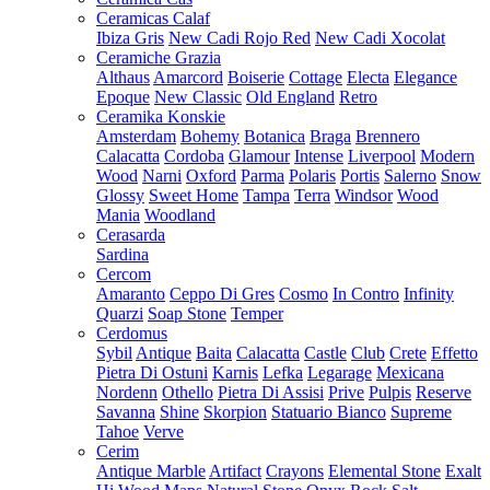
Ceramicas Calaf
Ibiza Gris
New Cadi Rojo Red
New Cadi Xocolat
Ceramiche Grazia
Althaus
Amarcord
Boiserie
Cottage
Electa
Elegance
Epoque
New Classic
Old England
Retro
Ceramika Konskie
Amsterdam
Bohemy
Botanica
Braga
Brennero
Calacatta
Cordoba
Glamour
Intense
Liverpool
Modern
Wood
Narni
Oxford
Parma
Polaris
Portis
Salerno
Snow
Glossy
Sweet Home
Tampa
Terra
Windsor
Wood
Mania
Woodland
Cerasarda
Sardina
Cercom
Amaranto
Ceppo Di Gres
Cosmo
In Contro
Infinity
Quarzi
Soap Stone
Temper
Cerdomus
Sybil
Antique
Baita
Calacatta
Castle
Club
Crete
Effetto
Pietra Di Ostuni
Karnis
Lefka
Legarage
Mexicana
Nordenn
Othello
Pietra Di Assisi
Prive
Pulpis
Reserve
Savanna
Shine
Skorpion
Statuario Bianco
Supreme
Tahoe
Verve
Cerim
Antique Marble
Artifact
Crayons
Elemental Stone
Exalt