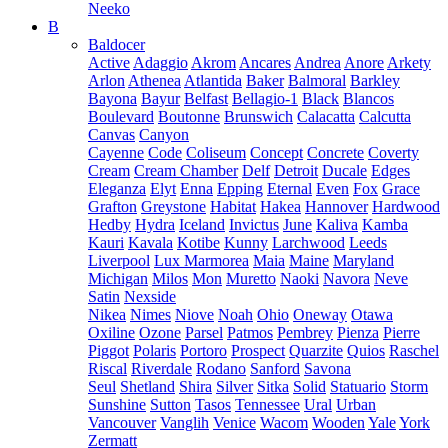
Neeko
B
Baldocer
Active
Adaggio
Akrom
Ancares
Andrea
Anore
Arkety
Arlon
Athenea
Atlantida
Baker
Balmoral
Barkley
Bayona
Bayur
Belfast
Bellagio-1
Black
Blancos
Boulevard
Boutonne
Brunswich
Calacatta
Calcutta
Canvas
Canyon
Cayenne
Code
Coliseum
Concept
Concrete
Coverty
Cream
Cream Chamber
Delf
Detroit
Ducale
Edges
Eleganza
Elyt
Enna
Epping
Eternal
Even
Fox
Grace
Grafton
Greystone
Habitat
Hakea
Hannover
Hardwood
Hedby
Hydra
Iceland
Invictus
June
Kaliva
Kamba
Kauri
Kavala
Kotibe
Kunny
Larchwood
Leeds
Liverpool
Lux Marmorea
Maia
Maine
Maryland
Michigan
Milos
Mon
Muretto
Naoki
Navora
Neve
Satin
Nexside
Nikea
Nimes
Niove
Noah
Ohio
Oneway
Otawa
Oxiline
Ozone
Parsel
Patmos
Pembrey
Pienza
Pierre
Piggot
Polaris
Portoro
Prospect
Quarzite
Quios
Raschel
Riscal
Riverdale
Rodano
Sanford
Savona
Seul
Shetland
Shira
Silver
Sitka
Solid
Statuario
Storm
Sunshine
Sutton
Tasos
Tennessee
Ural
Urban
Vancouver
Vanglih
Venice
Wacom
Wooden
Yale
York
Zermatt