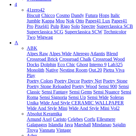
4
41zero42
Biscuit
Chicco
Cosmo
Dandy
Futura
Hops
Italic
Jumble
Kappa
Mou
Nok
Otto
Paper41 Lux
Paper41
Pro
Pixel41
Pulp
Rigo
Solo
Spectre
Superclassica SCB
Superclassica SCG
Superclassica SCW
Technicolor
Two
Wigwag
A
ABK
Alpes Raw
Alpes Wide
Alterego
Atlantis
Blend
Crossroad Brick
Crossroad Chalk
Crossroad Wood
Docks
Dolphin
Eco Chic
Ghost
Interno 9
Lab325
Monolith
Native
Nesting Room
Out.20
Pietra Viva
Play
Poetry Colors
Poetry Decor
Poetry Net
Poetry Stone
Poetry Stone Reloaded
Poetry Wood
Sensi 900
Sensi
Classic
Sensi Fantasy
Sensi Gems
Sensi Nuance
Sensi
Roma
Sensi Signoria
Sensi Up
Sensi Wide
Soleras
Unika
Wide And Style CERAMIC WALLPAPER
Wide And Style Mini
Wide And Style Mini Vol2
Absolut Keramika
Amund
Axel
Caristo
Celebes
Corfu
Ellesmere
Galapagos
Islandia
Java
Marshall
Mindanao
Sajalin
Troya
Vannatu
Vintage
Adex