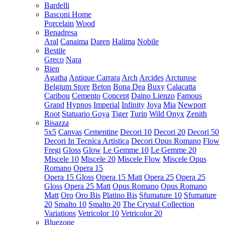
Bardelli
Basconi Home
Porcelain
Wood
Benadresa
Aral
Canaima
Daren
Halima
Nobile
Bestile
Greco
Nara
Bien
Agatha
Antique Carrara
Arch
Arcides
Arcturuse
Belgium Store
Beton
Bona Dea
Buxy
Calacatta
Caribou
Cemento
Concept
Daino Lienzo
Famous
Grand
Hypnos
Imperial
Infinity
Joya
Mia
Newport
Root
Statuario Goya
Tiger
Turin
Wild Onyx
Zenith
Bisazza
5x5
Canvas
Cementine
Decori 10
Decori 20
Decori 50
Decori In Tecnica Artistica
Decori Opus Romano
Flow
Fregi
Gloss
Glow
Le Gemme 10
Le Gemme 20
Miscele 10
Miscele 20
Miscele Flow
Miscele Opus
Romano
Opera 15
Opera 15 Gloss
Opera 15 Matt
Opera 25
Opera 25
Gloss
Opera 25 Matt
Opus Romano
Opus Romano
Matt
Oro
Oro Bis
Platino Bis
Sfumature 10
Sfumature
20
Smalto 10
Smalto 20
The Crystal Collection
Variations
Vetricolor 10
Vetricolor 20
Bluezone