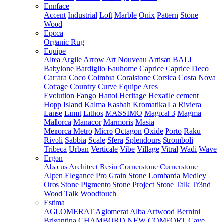
Ennface
Accent
Industrial
Loft
Marble
Onix
Pattern
Stone
Wood
Epoca
Organic Rug
Equipe
Altea
Argile
Arrow
Art Nouveau
Artisan
BALI
Babylone
Bardiglio
Bauhome
Caprice
Caprice Deco
Carrara
Coco
Coimbra
Coralstone
Corsica
Costa Nova
Cottage
Country
Curve
Equipe Ares
Evolution
Fango
Hanoi
Heritage
Hexatile cement
Hopp
Island
Kalma
Kasbah
Kromatika
La Riviera
Lanse
Limit
Lithos
MASSIMO
Magical 3
Magma
Mallorca
Manacor
Marmoris
Masia
Menorca
Metro
Micro
Octagon
Oxide
Porto
Raku
Rivoli
Sabbia
Scale
Sfera
Splendours
Stromboli
Tribeca
Urban
Verticale
Vibe
Village
Vitral
Wadi
Wave
Ergon
Abacus
Architect Resin
Cornerstone
Cornerstone
Alpen
Elegance Pro
Grain Stone
Lombarda
Medley
Oros Stone
Pigmento
Stone Project
Stone Talk
Tr3nd
Wood Talk
Woodtouch
Estima
AGLOMERAT
Aglomerat
Alba
Artwood
Bernini
Brigantina
CHAMBORD NEW
COMFORT
Cave