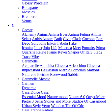
Glossy
Porcelain
Bonaparte
Mosaics
Brennero
Venus
C
Caesar
Alchemy
Anima
Anima Ever
Anima Futura
Anima
Select
Arthis
Autore
Built
Civic
Clash
Cocoon
Core
Deco Solutions
Eikon
Fabula
Hike
Iconica
Inner
Join
Life
Materica
Meet
Portraits
Prima
Quarzite
Relate Flame
Rever
Shapes Of Italy
Slab2
Trace
Vibe
Caramelle
Acquarelle
Antichita Classica
Arlecchino
Classica
Impressioni
La Passion
Marble Porcelain
Mattoni
Naturelle
Pietrine
Rosewood
Sabbia
Caramelle Mosaic
Carmen
Dynamic
Casa Dolce Casa
Essential Mood
Nature mood
Neutra 6.0
Onyx More
Pietre 3
Sensi
Stones and More
Studios Of Casamood
Urban Style
Vetro
Wooden Tile Of Cdc
Casalgrande Padana