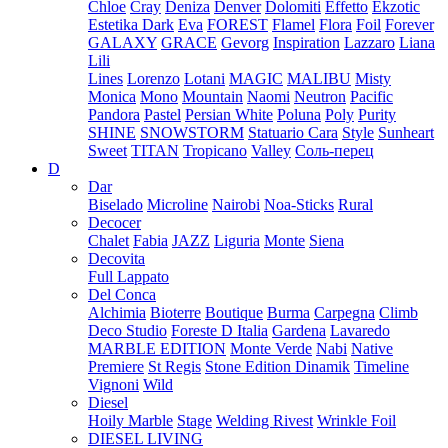
Chloe
Cray
Deniza
Denver
Dolomiti
Effetto
Ekzotic
Estetika Dark
Eva
FOREST
Flamel
Flora
Foil
Forever
GALAXY
GRACE
Gevorg
Inspiration
Lazzaro
Liana
Lili
Lines
Lorenzo
Lotani
MAGIC
MALIBU
Misty
Monica
Mono
Mountain
Naomi
Neutron
Pacific
Pandora
Pastel
Persian White
Poluna
Poly
Purity
SHINE
SNOWSTORM
Statuario Cara
Style
Sunheart
Sweet
TITAN
Tropicano
Valley
Соль-перец
D
Dar
Biselado
Microline
Nairobi
Noa-Sticks
Rural
Decocer
Chalet
Fabia
JAZZ
Liguria
Monte
Siena
Decovita
Full Lappato
Del Conca
Alchimia
Bioterre
Boutique
Burma
Carpegna
Climb
Deco Studio
Foreste D Italia
Gardena
Lavaredo
MARBLE EDITION
Monte Verde
Nabi
Native
Premiere
St Regis
Stone Edition Dinamik
Timeline
Vignoni
Wild
Diesel
Hoily Marble
Stage
Welding Rivest
Wrinkle Foil
DIESEL LIVING