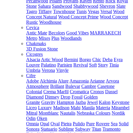
Pecanwood
Polaris
Provans
Raven
Rento
Rock
Royal
Stone
Sahara
Sandwood
Shabbywood
Shevron
Slate
Tagro
Tiffany
Townhouse
Tunis
Vegas
Versal
Wood
Concept Natural
Wood Concept Prime
Wood Concept
Rustic
Woodhouse
Cevica
Antic Mate
Becolors
Good Vibes
MARRAKECH
Metro
Mixes
Plus
Woodlands
Chakmaks
3D Fusion Stone
Cicogres
Alsacia
Artic Wood
Bernini
Borgo
Chic
Deba
Eyra
Louvre
Palatino
Parisien
Revival
Soft
Story
Tinia
Umbria
Verona
Vinyle
Cifre
Adobe
Alchimia
Alure
Amazonia
Arianne
Arvora
Atmosphere
Brillant
Bulevar
Cambre
Casetone
Colonial
Crema Marfil
Cromatica
Cronos
Dassel
Diamond
Dimsey
Drop
Fossil
Golden
Granite
Gravity
Hampton
Jazba
Jewel
Kalon
Keystone
Liceo
Luxury
Madison
Mahi
Manila
Materia
Mirambel
Mitral
Montblanc
Nautalis
Nebraska Colours
Nordik
Odin
Oken
Omnia
Opal
Oval
Pietra
Pulido
Pure
Rovere
Sea
Solid
Sonora
Statuario
Sublime
Subway
Titan
Tramonto