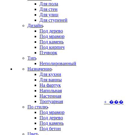
Для пола
Для стен
Для улиц
Для ступеней
Дизайн
Под дерево
Под мрамор
Под камень
Под кирпич
Пэчворк
Тип
Неполированный
Назначение
Для кухни
Для ванны
На фартук
Напольная
Настенная
Тротуарная
+ ���
По стилю
Под мрамор
Под дерево
Под камень
Под бетон
Цвет