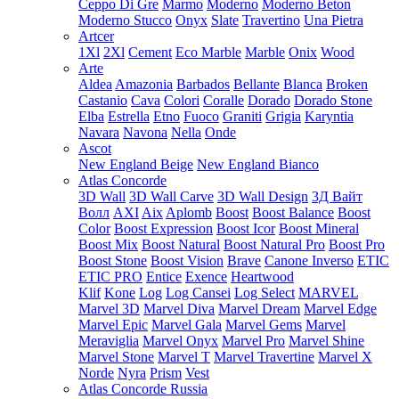
Ceppo Di Gre
Marmo
Moderno
Moderno Beton
Moderno Stucco
Onyx
Slate
Travertino
Una Pietra
Artcer
1Xl
2Xl
Cement
Eco Marble
Marble
Onix
Wood
Arte
Aldea
Amazonia
Barbados
Bellante
Blanca
Broken
Castanio
Cava
Colori
Coralle
Dorado
Dorado Stone
Elba
Estrella
Etno
Fuoco
Graniti
Grigia
Karyntia
Navara
Navona
Nella
Onde
Ascot
New England Beige
New England Bianco
Atlas Concorde
3D Wall
3D Wall Carve
3D Wall Design
3Д Вайт
Волл
AXI
Aix
Aplomb
Boost
Boost Balance
Boost
Color
Boost Expression
Boost Icor
Boost Mineral
Boost Mix
Boost Natural
Boost Natural Pro
Boost Pro
Boost Stone
Boost Vision
Brave
Canone Inverso
ETIC
ETIC PRO
Entice
Exence
Heartwood
Klif
Kone
Log
Log Cansei
Log Select
MARVEL
Marvel 3D
Marvel Diva
Marvel Dream
Marvel Edge
Marvel Epic
Marvel Gala
Marvel Gems
Marvel
Meraviglia
Marvel Onyx
Marvel Pro
Marvel Shine
Marvel Stone
Marvel T
Marvel Travertine
Marvel X
Norde
Nyra
Prism
Vest
Atlas Concorde Russia