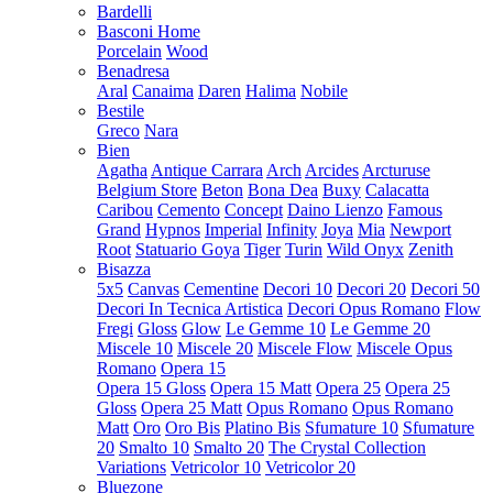
Bardelli
Basconi Home
Porcelain
Wood
Benadresa
Aral
Canaima
Daren
Halima
Nobile
Bestile
Greco
Nara
Bien
Agatha
Antique Carrara
Arch
Arcides
Arcturuse
Belgium Store
Beton
Bona Dea
Buxy
Calacatta
Caribou
Cemento
Concept
Daino Lienzo
Famous
Grand
Hypnos
Imperial
Infinity
Joya
Mia
Newport
Root
Statuario Goya
Tiger
Turin
Wild Onyx
Zenith
Bisazza
5x5
Canvas
Cementine
Decori 10
Decori 20
Decori 50
Decori In Tecnica Artistica
Decori Opus Romano
Flow
Fregi
Gloss
Glow
Le Gemme 10
Le Gemme 20
Miscele 10
Miscele 20
Miscele Flow
Miscele Opus
Romano
Opera 15
Opera 15 Gloss
Opera 15 Matt
Opera 25
Opera 25
Gloss
Opera 25 Matt
Opus Romano
Opus Romano
Matt
Oro
Oro Bis
Platino Bis
Sfumature 10
Sfumature
20
Smalto 10
Smalto 20
The Crystal Collection
Variations
Vetricolor 10
Vetricolor 20
Bluezone