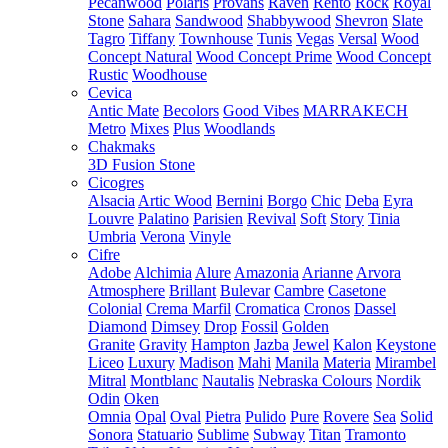
Pecanwood
Polaris
Provans
Raven
Rento
Rock
Royal
Stone
Sahara
Sandwood
Shabbywood
Shevron
Slate
Tagro
Tiffany
Townhouse
Tunis
Vegas
Versal
Wood
Concept Natural
Wood Concept Prime
Wood Concept
Rustic
Woodhouse
Cevica
Antic Mate
Becolors
Good Vibes
MARRAKECH
Metro
Mixes
Plus
Woodlands
Chakmaks
3D Fusion Stone
Cicogres
Alsacia
Artic Wood
Bernini
Borgo
Chic
Deba
Eyra
Louvre
Palatino
Parisien
Revival
Soft
Story
Tinia
Umbria
Verona
Vinyle
Cifre
Adobe
Alchimia
Alure
Amazonia
Arianne
Arvora
Atmosphere
Brillant
Bulevar
Cambre
Casetone
Colonial
Crema Marfil
Cromatica
Cronos
Dassel
Diamond
Dimsey
Drop
Fossil
Golden
Granite
Gravity
Hampton
Jazba
Jewel
Kalon
Keystone
Liceo
Luxury
Madison
Mahi
Manila
Materia
Mirambel
Mitral
Montblanc
Nautalis
Nebraska Colours
Nordik
Odin
Oken
Omnia
Opal
Oval
Pietra
Pulido
Pure
Rovere
Sea
Solid
Sonora
Statuario
Sublime
Subway
Titan
Tramonto