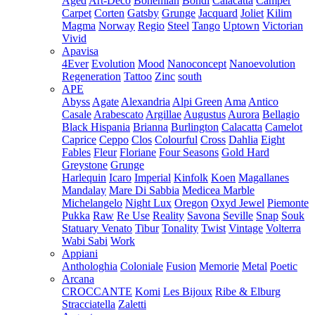
Aged
Art-Deco
Bohemian
Bondi
Calacatta
Camper
Carpet
Corten
Gatsby
Grunge
Jacquard
Joliet
Kilim
Magma
Norway
Regio
Steel
Tango
Uptown
Victorian
Vivid
Apavisa
4Ever
Evolution
Mood
Nanoconcept
Nanoevolution
Regeneration
Tattoo
Zinc
south
APE
Abyss
Agate
Alexandria
Alpi Green
Ama
Antico
Casale
Arabescato
Argillae
Augustus
Aurora
Bellagio
Black Hispania
Brianna
Burlington
Calacatta
Camelot
Caprice
Ceppo
Clos
Colourful
Cross
Dahlia
Eight
Fables
Fleur
Floriane
Four Seasons
Gold Hard
Greystone
Grunge
Harlequin
Icaro
Imperial
Kinfolk
Koen
Magallanes
Mandalay
Mare Di Sabbia
Medicea Marble
Michelangelo
Night Lux
Oregon
Oxyd Jewel
Piemonte
Pukka
Raw
Re Use
Reality
Savona
Seville
Snap
Souk
Statuary Venato
Tibur
Tonality
Twist
Vintage
Volterra
Wabi Sabi
Work
Appiani
Anthologhia
Coloniale
Fusion
Memorie
Metal
Poetic
Arcana
CROCCANTE
Komi
Les Bijoux
Ribe & Elburg
Stracciatella
Zaletti