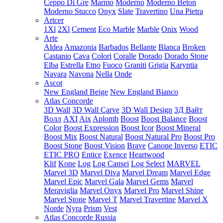
Ceppo Di Gre
Marmo
Moderno
Moderno Beton
Moderno Stucco
Onyx
Slate
Travertino
Una Pietra
Artcer
1Xl
2Xl
Cement
Eco Marble
Marble
Onix
Wood
Arte
Aldea
Amazonia
Barbados
Bellante
Blanca
Broken
Castanio
Cava
Colori
Coralle
Dorado
Dorado Stone
Elba
Estrella
Etno
Fuoco
Graniti
Grigia
Karyntia
Navara
Navona
Nella
Onde
Ascot
New England Beige
New England Bianco
Atlas Concorde
3D Wall
3D Wall Carve
3D Wall Design
3Д Вайт
Волл
AXI
Aix
Aplomb
Boost
Boost Balance
Boost
Color
Boost Expression
Boost Icor
Boost Mineral
Boost Mix
Boost Natural
Boost Natural Pro
Boost Pro
Boost Stone
Boost Vision
Brave
Canone Inverso
ETIC
ETIC PRO
Entice
Exence
Heartwood
Klif
Kone
Log
Log Cansei
Log Select
MARVEL
Marvel 3D
Marvel Diva
Marvel Dream
Marvel Edge
Marvel Epic
Marvel Gala
Marvel Gems
Marvel
Meraviglia
Marvel Onyx
Marvel Pro
Marvel Shine
Marvel Stone
Marvel T
Marvel Travertine
Marvel X
Norde
Nyra
Prism
Vest
Atlas Concorde Russia