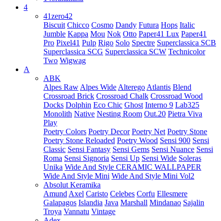
4
41zero42
Biscuit
Chicco
Cosmo
Dandy
Futura
Hops
Italic
Jumble
Kappa
Mou
Nok
Otto
Paper41 Lux
Paper41
Pro
Pixel41
Pulp
Rigo
Solo
Spectre
Superclassica SCB
Superclassica SCG
Superclassica SCW
Technicolor
Two
Wigwag
A
ABK
Alpes Raw
Alpes Wide
Alterego
Atlantis
Blend
Crossroad Brick
Crossroad Chalk
Crossroad Wood
Docks
Dolphin
Eco Chic
Ghost
Interno 9
Lab325
Monolith
Native
Nesting Room
Out.20
Pietra Viva
Play
Poetry Colors
Poetry Decor
Poetry Net
Poetry Stone
Poetry Stone Reloaded
Poetry Wood
Sensi 900
Sensi
Classic
Sensi Fantasy
Sensi Gems
Sensi Nuance
Sensi
Roma
Sensi Signoria
Sensi Up
Sensi Wide
Soleras
Unika
Wide And Style CERAMIC WALLPAPER
Wide And Style Mini
Wide And Style Mini Vol2
Absolut Keramika
Amund
Axel
Caristo
Celebes
Corfu
Ellesmere
Galapagos
Islandia
Java
Marshall
Mindanao
Sajalin
Troya
Vannatu
Vintage
Adex