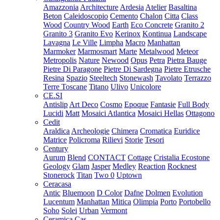
Amazzonia
Architecture
Ardesia
Atelier
Basaltina
Beton
Caleidoscopio
Cemento
Chalon
Citta
Class
Wood
Country Wood
Earth
Eco Concrete
Granito 2
Granito 3
Granito Evo
Kerinox
Kontinua
Landscape
Lavagna
Le Ville
Limpha
Macro
Manhattan
Marmoker
Marmosmart
Marte
Metalwood
Meteor
Metropolis
Nature
Newood
Opus
Petra
Pietra Bauge
Pietre Di Paragone
Pietre Di Sardegna
Pietre Etrusche
Resina
Spazio
Steeltech
Stonewash
Tavolato
Terrazzo
Terre Toscane
Titano
Ulivo
Unicolore
CE.SI
Antislip
Art Deco
Cosmo
Epoque
Fantasie
Full Body
Lucidi
Matt
Mosaici Atlantica
Mosaici Hellas
Ottagono
Cedit
Araldica
Archeologie
Chimera
Cromatica
Euridice
Matrice
Policroma
Rilievi
Storie
Tesori
Century
Aurum
Blend
CONTACT
Cottage
Cristalia
Ecostone
Geology
Glam
Jasper
Medley
Reaction
Rocknest
Stonerock
Titan
Two 0
Uptown
Ceracasa
Antic
Bluemoon
D Color
Dafne
Dolmen
Evolution
Lucentum
Manhattan
Mitica
Olimpia
Porto
Portobello
Soho
Solei
Urban
Vermont
Ceramica Cas