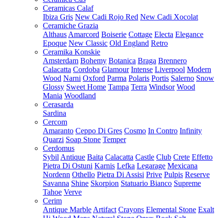
Ceramicas Calaf
Ibiza Gris
New Cadi Rojo Red
New Cadi Xocolat
Ceramiche Grazia
Althaus
Amarcord
Boiserie
Cottage
Electa
Elegance
Epoque
New Classic
Old England
Retro
Ceramika Konskie
Amsterdam
Bohemy
Botanica
Braga
Brennero
Calacatta
Cordoba
Glamour
Intense
Liverpool
Modern
Wood
Narni
Oxford
Parma
Polaris
Portis
Salerno
Snow
Glossy
Sweet Home
Tampa
Terra
Windsor
Wood
Mania
Woodland
Cerasarda
Sardina
Cercom
Amaranto
Ceppo Di Gres
Cosmo
In Contro
Infinity
Quarzi
Soap Stone
Temper
Cerdomus
Sybil
Antique
Baita
Calacatta
Castle
Club
Crete
Effetto
Pietra Di Ostuni
Karnis
Lefka
Legarage
Mexicana
Nordenn
Othello
Pietra Di Assisi
Prive
Pulpis
Reserve
Savanna
Shine
Skorpion
Statuario Bianco
Supreme
Tahoe
Verve
Cerim
Antique Marble
Artifact
Crayons
Elemental Stone
Exalt