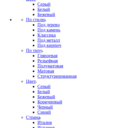
Серый
Белый
Бежевый
По стилю
Под дерево
Под камень
Классика
Под металл
Под кирпич
По типу
Глянцевая
Рельефная
Полуматовая
Матовая
Структурированная
Цвет
Серый
Белый
Бежевый
Коричневый
Черный
Синий
Страна
Италия
Испания