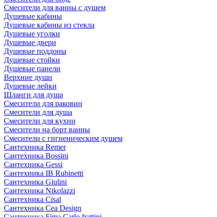
Смесители для ванны с душем
Душевые кабины
Душевые кабины из стекла
Душевые уголки
Душевые двери
Душевые поддоны
Душевые стойки
Душевые панели
Верхние души
Душевые лейки
Шланги для душа
Смесители для раковин
Смесители для душа
Смесители для кухни
Смесители на борт ванны
Смесители с гигиеническим душем
Сантехника Remer
Сантехника Bossini
Сантехника Gessi
Сантехника IB Rubinetti
Сантехника Giulini
Сантехника Nikolazzi
Сантехника Cisal
Сантехника Cea Design
Сантехника Fima Carlo frattini