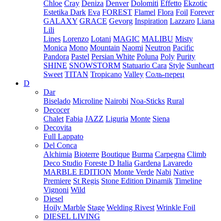
Chloe
Cray
Deniza
Denver
Dolomiti
Effetto
Ekzotic
Estetika Dark
Eva
FOREST
Flamel
Flora
Foil
Forever
GALAXY
GRACE
Gevorg
Inspiration
Lazzaro
Liana
Lili
Lines
Lorenzo
Lotani
MAGIC
MALIBU
Misty
Monica
Mono
Mountain
Naomi
Neutron
Pacific
Pandora
Pastel
Persian White
Poluna
Poly
Purity
SHINE
SNOWSTORM
Statuario Cara
Style
Sunheart
Sweet
TITAN
Tropicano
Valley
Соль-перец
D
Dar
Biselado
Microline
Nairobi
Noa-Sticks
Rural
Decocer
Chalet
Fabia
JAZZ
Liguria
Monte
Siena
Decovita
Full Lappato
Del Conca
Alchimia
Bioterre
Boutique
Burma
Carpegna
Climb
Deco Studio
Foreste D Italia
Gardena
Lavaredo
MARBLE EDITION
Monte Verde
Nabi
Native
Premiere
St Regis
Stone Edition Dinamik
Timeline
Vignoni
Wild
Diesel
Hoily Marble
Stage
Welding Rivest
Wrinkle Foil
DIESEL LIVING