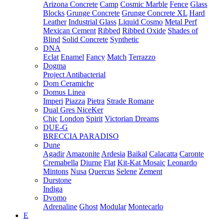
Arizona Concrete
Camp
Cosmic Marble
Fence
Glass
Blocks
Grunge Concrete
Grunge Concrete XL
Hard
Leather
Industrial Glass
Liquid Cosmo
Metal Perf
Mexican Cement
Ribbed
Ribbed Oxide
Shades of
Blind
Solid Concrete
Synthetic
DNA
Eclat
Enamel
Fancy
Match
Terrazzo
Dogma
Project Antibacterial
Dom Ceramiche
Domus Linea
Imperi
Piazza
Pietra
Strade Romane
Dual Gres NiceKer
Chic
London
Spirit
Victorian Dreams
DUE-G
BRECCIA PARADISO
Dune
Agadir
Amazonite
Ardesia
Baikal
Calacatta
Caronte
Cremabella
Diurne
Flat
Kit-Kat Mosaic
Leonardo
Mintons
Nusa
Quercus
Selene
Zement
Durstone
Indiga
Dvomo
Adrenaline
Ghost
Modular
Montecarlo
E