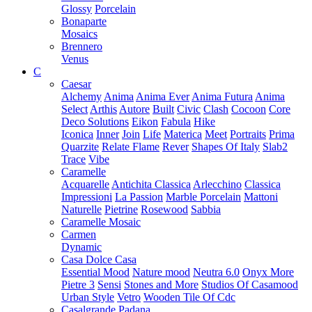
Glossy
Porcelain
Bonaparte
Mosaics
Brennero
Venus
C
Caesar
Alchemy
Anima
Anima Ever
Anima Futura
Anima
Select
Arthis
Autore
Built
Civic
Clash
Cocoon
Core
Deco Solutions
Eikon
Fabula
Hike
Iconica
Inner
Join
Life
Materica
Meet
Portraits
Prima
Quarzite
Relate Flame
Rever
Shapes Of Italy
Slab2
Trace
Vibe
Caramelle
Acquarelle
Antichita Classica
Arlecchino
Classica
Impressioni
La Passion
Marble Porcelain
Mattoni
Naturelle
Pietrine
Rosewood
Sabbia
Caramelle Mosaic
Carmen
Dynamic
Casa Dolce Casa
Essential Mood
Nature mood
Neutra 6.0
Onyx More
Pietre 3
Sensi
Stones and More
Studios Of Casamood
Urban Style
Vetro
Wooden Tile Of Cdc
Casalgrande Padana