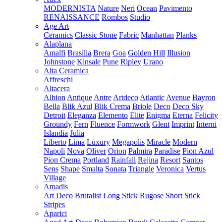
MODERNISTA
Nature
Neri
Ocean
Pavimento
RENAISSANCE
Rombos
Studio
Age Art
Ceramics
Classic Stone
Fabric
Manhattan
Planks
Alaplana
Amalfi
Brasilia
Brera
Goa
Golden Hill
Illusion
Johnstone
Kinsale
Pune
Ripley
Urano
Alta Ceramica
Affreschi
Altacera
Albion
Antique
Antre
Artdeco
Atlantic
Avenue
Bayron
Bella
Blik Azul
Blik Crema
Briole
Deco
Deco Sky
Detroit
Eleganza
Elemento
Elite
Enigma
Eterna
Felicity
Groundy
Fern
Fluence
Formwork
Glent
Imprint
Interni
Islandia
Julia
Liberto
Lima
Luxury
Megapolis
Miracle
Modern
Napoli
Nova
Oliver
Orion
Palmira
Paradise
Pion Azul
Pion Crema
Portland
Rainfall
Rejina
Resort
Santos
Sens
Shape
Smalta
Sonata
Triangle
Veronica
Vertus
Village
Amadis
Art Deco
Brutalist
Long Stick
Rugose
Short Stick
Stripes
Aparici