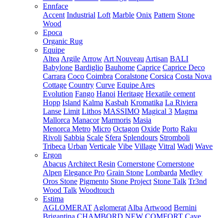
Ennface
Accent
Industrial
Loft
Marble
Onix
Pattern
Stone
Wood
Epoca
Organic Rug
Equipe
Altea
Argile
Arrow
Art Nouveau
Artisan
BALI
Babylone
Bardiglio
Bauhome
Caprice
Caprice Deco
Carrara
Coco
Coimbra
Coralstone
Corsica
Costa Nova
Cottage
Country
Curve
Equipe Ares
Evolution
Fango
Hanoi
Heritage
Hexatile cement
Hopp
Island
Kalma
Kasbah
Kromatika
La Riviera
Lanse
Limit
Lithos
MASSIMO
Magical 3
Magma
Mallorca
Manacor
Marmoris
Masia
Menorca
Metro
Micro
Octagon
Oxide
Porto
Raku
Rivoli
Sabbia
Scale
Sfera
Splendours
Stromboli
Tribeca
Urban
Verticale
Vibe
Village
Vitral
Wadi
Wave
Ergon
Abacus
Architect Resin
Cornerstone
Cornerstone
Alpen
Elegance Pro
Grain Stone
Lombarda
Medley
Oros Stone
Pigmento
Stone Project
Stone Talk
Tr3nd
Wood Talk
Woodtouch
Estima
AGLOMERAT
Aglomerat
Alba
Artwood
Bernini
Brigantina
CHAMBORD NEW
COMFORT
Cave