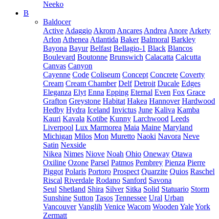
Neeko
B
Baldocer
Active
Adaggio
Akrom
Ancares
Andrea
Anore
Arkety
Arlon
Athenea
Atlantida
Baker
Balmoral
Barkley
Bayona
Bayur
Belfast
Bellagio-1
Black
Blancos
Boulevard
Boutonne
Brunswich
Calacatta
Calcutta
Canvas
Canyon
Cayenne
Code
Coliseum
Concept
Concrete
Coverty
Cream
Cream Chamber
Delf
Detroit
Ducale
Edges
Eleganza
Elyt
Enna
Epping
Eternal
Even
Fox
Grace
Grafton
Greystone
Habitat
Hakea
Hannover
Hardwood
Hedby
Hydra
Iceland
Invictus
June
Kaliva
Kamba
Kauri
Kavala
Kotibe
Kunny
Larchwood
Leeds
Liverpool
Lux Marmorea
Maia
Maine
Maryland
Michigan
Milos
Mon
Muretto
Naoki
Navora
Neve
Satin
Nexside
Nikea
Nimes
Niove
Noah
Ohio
Oneway
Otawa
Oxiline
Ozone
Parsel
Patmos
Pembrey
Pienza
Pierre
Piggot
Polaris
Portoro
Prospect
Quarzite
Quios
Raschel
Riscal
Riverdale
Rodano
Sanford
Savona
Seul
Shetland
Shira
Silver
Sitka
Solid
Statuario
Storm
Sunshine
Sutton
Tasos
Tennessee
Ural
Urban
Vancouver
Vanglih
Venice
Wacom
Wooden
Yale
York
Zermatt