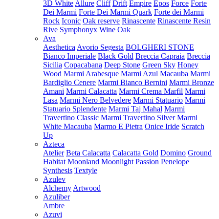
3D White
Allure
Cliff
Drift
Empire
Epos
Force
Forte
Dei Marmi
Forte Dei Marmi Quark
Forte dei Marmi
Rock
Iconic
Oak reserve
Rinascente
Rinascente Resin
Rive
Symphonyx
Wine Oak
Ava
Aesthetica
Avorio Segesta
BOLGHERI STONE
Bianco Imperiale
Black Gold
Breccia Capraia
Breccia
Sicilia
Copacabana
Deep Stone
Green Sky
Honey
Wood
Marmi Arabesque
Marmi Azul Macauba
Marmi
Bardiglio Cenere
Marmi Bianco Bernini
Marmi Bronze
Amani
Marmi Calacatta
Marmi Crema Marfil
Marmi
Lasa
Marmi Nero Belvedere
Marmi Statuario
Marmi
Statuario Splendente
Marmi Taj Mahal
Marmi
Travertino Classic
Marmi Travertino Silver
Marmi
White Macauba
Marmo E Pietra
Onice Iride
Scratch
Up
Azteca
Atelier
Beta Calacatta
Calacatta Gold
Domino
Ground
Habitat
Moonland
Moonlight
Passion
Penelope
Synthesis
Textyle
Azulev
Alchemy
Artwood
Azuliber
Ambre
Azuvi