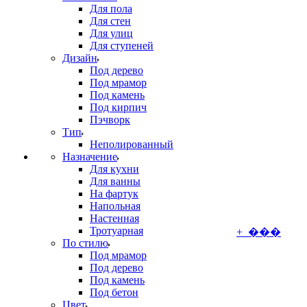
Для пола
Для стен
Для улиц
Для ступеней
Дизайн
Под дерево
Под мрамор
Под камень
Под кирпич
Пэчворк
Тип
Неполированный
Назначение
Для кухни
Для ванны
На фартук
Напольная
Настенная
Тротуарная
+ ���
По стилю
Под мрамор
Под дерево
Под камень
Под бетон
Цвет