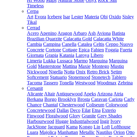
Hi Wood
Maps
Natural Stone
Onyx
Rock Salt
Timeless
Cerpa
Art
Evora
Iceberg
Isar
Lester
Materia
Obi
Oxido
Sisley
Tikal
Cerrad
Acero
Apenino
Aragon
Arbaro
Ash
Aviona
Batista
Brazilian Quarzite
Calacatta Gold
Calacatta White
Cambia
Campina
Canella
Catalea
Celtis
Ceppo Nuovo
Concrete
Cortone
Cottage
Epica
Fabien
Foggia
Fuerta
Giornata
Grapia
Katania
Laroya
Libero
Limeria
Lukka
Lussaca
Marmo
Marquina
Marquina
Gold
Masterstone
Mattina
Maxie
Montego
Mustiq
Nickwood
Nigella
Notta
Onix
Retro Brick
Setim
Softcement
Statuario
Stonemood
Stonetech
Tablero
Tacoma
Tassero
Tonella
Westwood
Woodmax
Zebrina
Cersanit
Alicante
Altair
Antiquewood
Apeks
Arizona
Atria
Berkana
Borgo
Brooklyn
Brosta
Caravan
Cariota
Carly
Chance
Chantal
Chesterwood
Coliseum
Colorwood
Concretewood
Dallas
Deco
Eilat
Etna
Exterio
Finwood
Floralwood
Glory
Granite
Grey Shades
Harbourwood
Hugge
Industrialwood
Ingir
Ivory
JackStone
Jacquard
Kama
Kongo
Lin
Loft
Lofthouse
Luara
Majolica
Manhattan
Metallic
Nautilus
Orion
Otto