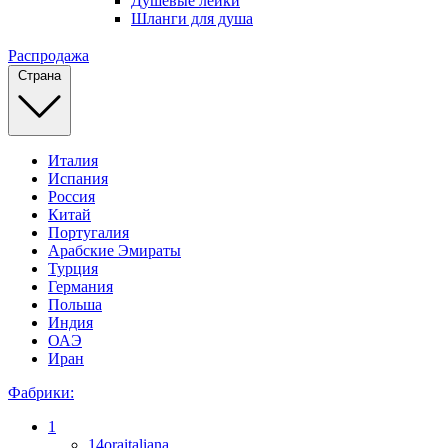
Душевые лейки
Шланги для душа
Распродажа
Страна
Италия
Испания
Россия
Китай
Португалия
Арабские Эмираты
Турция
Германия
Польша
Индия
ОАЭ
Иран
Фабрики:
1
14oraitaliana