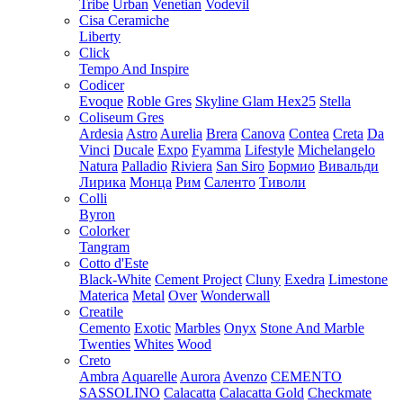
Tribe
Urban
Venetian
Vodevil
Cisa Ceramiche
Liberty
Click
Tempo And Inspire
Codicer
Evoque
Roble Gres
Skyline Glam Hex25
Stella
Coliseum Gres
Ardesia
Astro
Aurelia
Brera
Canova
Contea
Creta
Da
Vinci
Ducale
Expo
Fyamma
Lifestyle
Michelangelo
Natura
Palladio
Riviera
San Siro
Бормио
Вивальди
Лирика
Монца
Рим
Саленто
Тиволи
Colli
Byron
Colorker
Tangram
Cotto d'Este
Black-White
Cement Project
Cluny
Exedra
Limestone
Materica
Metal
Over
Wonderwall
Creatile
Cemento
Exotic
Marbles
Onyx
Stone And Marble
Twenties
Whites
Wood
Creto
Ambra
Aquarelle
Aurora
Avenzo
CEMENTO
SASSOLINO
Calacatta
Calacatta Gold
Checkmate