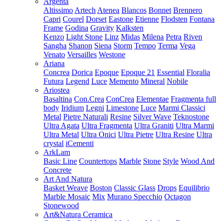
Argenta
Altissimo
Artech
Atenea
Blancos
Bonnet
Brennero
Capri
Courel
Dorset
Eastone
Etienne
Flodsten
Fontana
Frame
Godina
Gravity
Kalksten
Kenzo
Light Stone
Linz
Midas
Milena
Petra
Riven
Sangha
Shanon
Siena
Storm
Tempo
Terma
Vega
Venato
Versailles
Westone
Ariana
Concrea
Dorica
Epoque
Epoque 21
Essential
Floralia
Futura
Legend
Luce
Memento
Mineral
Nobile
Ariostea
Basaltina
Con.Crea
ConCrea
Elementae
Fragmenta full
body
Iridium
Legni
Limestone
Luce
Marmi Classici
Metal
Pietre Naturali
Resine
Silver Wave
Teknostone
Ultra Agata
Ultra Fragmenta
Ultra Graniti
Ultra Marmi
Ultra Metal
Ultra Onici
Ultra Pietre
Ultra Resine
Ultra
crystal
iCementi
ArkLam
Basic Line
Countertops
Marble
Stone
Style
Wood And
Concrete
Art And Natura
Basket Weave
Boston
Classic Glass
Drops
Equilibrio
Marble Mosaic
Mix
Murano Specchio
Octagon
Stonewood
Art&Natura Ceramica