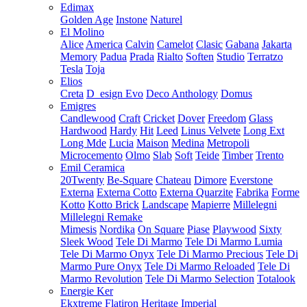
Edimax
Golden Age
Instone
Naturel
El Molino
Alice
America
Calvin
Camelot
Clasic
Gabana
Jakarta
Memory
Padua
Prada
Rialto
Soften
Studio
Terratzo
Tesla
Toja
Elios
Creta
D_esign Evo
Deco Anthology
Domus
Emigres
Candlewood
Craft
Cricket
Dover
Freedom
Glass
Hardwood
Hardy
Hit
Leed
Linus Velvete
Long Ext
Long Mde
Lucia
Maison
Medina
Metropoli
Microcemento
Olmo
Slab
Soft
Teide
Timber
Trento
Emil Ceramica
20Twenty
Be-Square
Chateau
Dimore
Everstone
Externa
Externa Cotto
Externa Quarzite
Fabrika
Forme
Kotto
Kotto Brick
Landscape
Mapierre
Millelegni
Millelegni Remake
Mimesis
Nordika
On Square
Piase
Playwood
Sixty
Sleek Wood
Tele Di Marmo
Tele Di Marmo Lumia
Tele Di Marmo Onyx
Tele Di Marmo Precious
Tele Di
Marmo Pure Onyx
Tele Di Marmo Reloaded
Tele Di
Marmo Revolution
Tele Di Marmo Selection
Totalook
Energie Ker
Ekxtreme
Flatiron
Heritage
Imperial