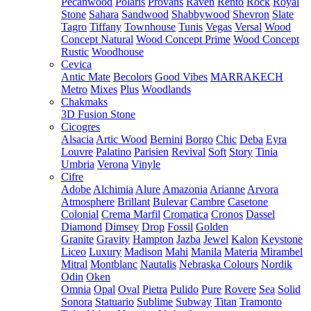
Pecanwood
Polaris
Provans
Raven
Rento
Rock
Royal
Stone
Sahara
Sandwood
Shabbywood
Shevron
Slate
Tagro
Tiffany
Townhouse
Tunis
Vegas
Versal
Wood
Concept Natural
Wood Concept Prime
Wood Concept
Rustic
Woodhouse
Cevica
Antic Mate
Becolors
Good Vibes
MARRAKECH
Metro
Mixes
Plus
Woodlands
Chakmaks
3D Fusion Stone
Cicogres
Alsacia
Artic Wood
Bernini
Borgo
Chic
Deba
Eyra
Louvre
Palatino
Parisien
Revival
Soft
Story
Tinia
Umbria
Verona
Vinyle
Cifre
Adobe
Alchimia
Alure
Amazonia
Arianne
Arvora
Atmosphere
Brillant
Bulevar
Cambre
Casetone
Colonial
Crema Marfil
Cromatica
Cronos
Dassel
Diamond
Dimsey
Drop
Fossil
Golden
Granite
Gravity
Hampton
Jazba
Jewel
Kalon
Keystone
Liceo
Luxury
Madison
Mahi
Manila
Materia
Mirambel
Mitral
Montblanc
Nautalis
Nebraska Colours
Nordik
Odin
Oken
Omnia
Opal
Oval
Pietra
Pulido
Pure
Rovere
Sea
Solid
Sonora
Statuario
Sublime
Subway
Titan
Tramonto