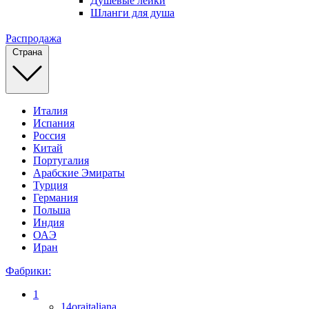
Душевые лейки
Шланги для душа
Распродажа
Страна
Италия
Испания
Россия
Китай
Португалия
Арабские Эмираты
Турция
Германия
Польша
Индия
ОАЭ
Иран
Фабрики:
1
14oraitaliana