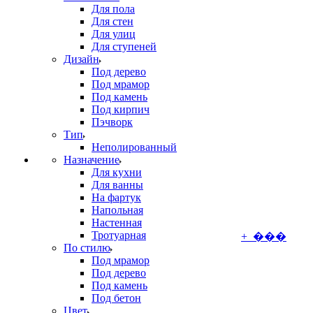
Для пола
Для стен
Для улиц
Для ступеней
Дизайн
Под дерево
Под мрамор
Под камень
Под кирпич
Пэчворк
Тип
Неполированный
Назначение
Для кухни
Для ванны
На фартук
Напольная
Настенная
Тротуарная
+ ���
По стилю
Под мрамор
Под дерево
Под камень
Под бетон
Цвет