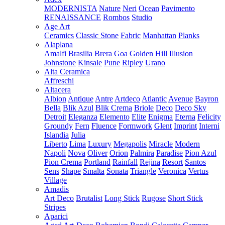
MODERNISTA
Nature
Neri
Ocean
Pavimento
RENAISSANCE
Rombos
Studio
Age Art
Ceramics
Classic Stone
Fabric
Manhattan
Planks
Alaplana
Amalfi
Brasilia
Brera
Goa
Golden Hill
Illusion
Johnstone
Kinsale
Pune
Ripley
Urano
Alta Ceramica
Affreschi
Altacera
Albion
Antique
Antre
Artdeco
Atlantic
Avenue
Bayron
Bella
Blik Azul
Blik Crema
Briole
Deco
Deco Sky
Detroit
Eleganza
Elemento
Elite
Enigma
Eterna
Felicity
Groundy
Fern
Fluence
Formwork
Glent
Imprint
Interni
Islandia
Julia
Liberto
Lima
Luxury
Megapolis
Miracle
Modern
Napoli
Nova
Oliver
Orion
Palmira
Paradise
Pion Azul
Pion Crema
Portland
Rainfall
Rejina
Resort
Santos
Sens
Shape
Smalta
Sonata
Triangle
Veronica
Vertus
Village
Amadis
Art Deco
Brutalist
Long Stick
Rugose
Short Stick
Stripes
Aparici