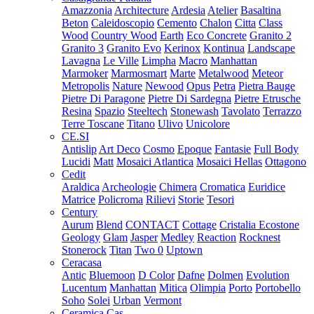
Amazzonia
Architecture
Ardesia
Atelier
Basaltina
Beton
Caleidoscopio
Cemento
Chalon
Citta
Class
Wood
Country Wood
Earth
Eco Concrete
Granito 2
Granito 3
Granito Evo
Kerinox
Kontinua
Landscape
Lavagna
Le Ville
Limpha
Macro
Manhattan
Marmoker
Marmosmart
Marte
Metalwood
Meteor
Metropolis
Nature
Newood
Opus
Petra
Pietra Bauge
Pietre Di Paragone
Pietre Di Sardegna
Pietre Etrusche
Resina
Spazio
Steeltech
Stonewash
Tavolato
Terrazzo
Terre Toscane
Titano
Ulivo
Unicolore
CE.SI
Antislip
Art Deco
Cosmo
Epoque
Fantasie
Full Body
Lucidi
Matt
Mosaici Atlantica
Mosaici Hellas
Ottagono
Cedit
Araldica
Archeologie
Chimera
Cromatica
Euridice
Matrice
Policroma
Rilievi
Storie
Tesori
Century
Aurum
Blend
CONTACT
Cottage
Cristalia
Ecostone
Geology
Glam
Jasper
Medley
Reaction
Rocknest
Stonerock
Titan
Two 0
Uptown
Ceracasa
Antic
Bluemoon
D Color
Dafne
Dolmen
Evolution
Lucentum
Manhattan
Mitica
Olimpia
Porto
Portobello
Soho
Solei
Urban
Vermont
Ceramica Cas