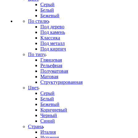
Серый
Белый
Бежевый
По стилю
Под дерево
Под камень
Классика
Под металл
Под кирпич
По типу
Глянцевая
Рельефная
Полуматовая
Матовая
Структурированная
Цвет
Серый
Белый
Бежевый
Коричневый
Черный
Синий
Страна
Италия
Испания