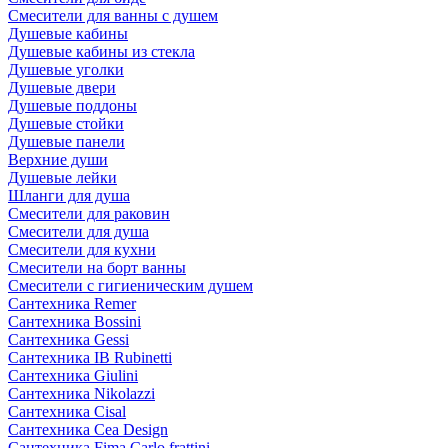
Смесители для ванны с душем
Душевые кабины
Душевые кабины из стекла
Душевые уголки
Душевые двери
Душевые поддоны
Душевые стойки
Душевые панели
Верхние души
Душевые лейки
Шланги для душа
Смесители для раковин
Смесители для душа
Смесители для кухни
Смесители на борт ванны
Смесители с гигиеническим душем
Сантехника Remer
Сантехника Bossini
Сантехника Gessi
Сантехника IB Rubinetti
Сантехника Giulini
Сантехника Nikolazzi
Сантехника Cisal
Сантехника Cea Design
Сантехника Fima Carlo frattini