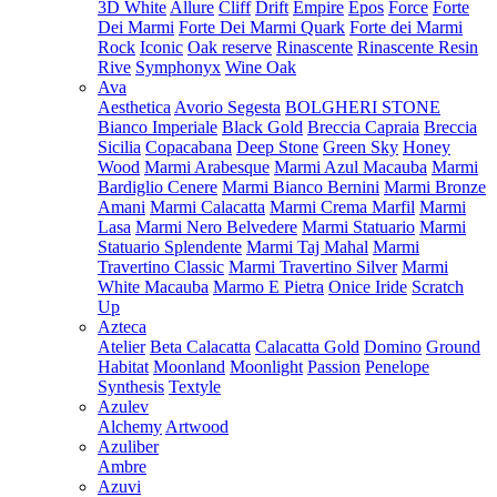
3D White
Allure
Cliff
Drift
Empire
Epos
Force
Forte
Dei Marmi
Forte Dei Marmi Quark
Forte dei Marmi
Rock
Iconic
Oak reserve
Rinascente
Rinascente Resin
Rive
Symphonyx
Wine Oak
Ava
Aesthetica
Avorio Segesta
BOLGHERI STONE
Bianco Imperiale
Black Gold
Breccia Capraia
Breccia
Sicilia
Copacabana
Deep Stone
Green Sky
Honey
Wood
Marmi Arabesque
Marmi Azul Macauba
Marmi
Bardiglio Cenere
Marmi Bianco Bernini
Marmi Bronze
Amani
Marmi Calacatta
Marmi Crema Marfil
Marmi
Lasa
Marmi Nero Belvedere
Marmi Statuario
Marmi
Statuario Splendente
Marmi Taj Mahal
Marmi
Travertino Classic
Marmi Travertino Silver
Marmi
White Macauba
Marmo E Pietra
Onice Iride
Scratch
Up
Azteca
Atelier
Beta Calacatta
Calacatta Gold
Domino
Ground
Habitat
Moonland
Moonlight
Passion
Penelope
Synthesis
Textyle
Azulev
Alchemy
Artwood
Azuliber
Ambre
Azuvi