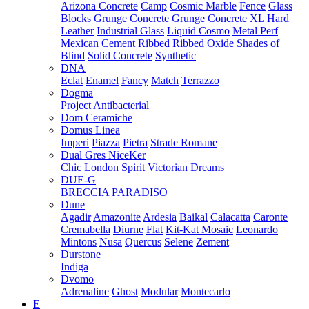
Arizona Concrete
Camp
Cosmic Marble
Fence
Glass
Blocks
Grunge Concrete
Grunge Concrete XL
Hard
Leather
Industrial Glass
Liquid Cosmo
Metal Perf
Mexican Cement
Ribbed
Ribbed Oxide
Shades of
Blind
Solid Concrete
Synthetic
DNA
Eclat
Enamel
Fancy
Match
Terrazzo
Dogma
Project Antibacterial
Dom Ceramiche
Domus Linea
Imperi
Piazza
Pietra
Strade Romane
Dual Gres NiceKer
Chic
London
Spirit
Victorian Dreams
DUE-G
BRECCIA PARADISO
Dune
Agadir
Amazonite
Ardesia
Baikal
Calacatta
Caronte
Cremabella
Diurne
Flat
Kit-Kat Mosaic
Leonardo
Mintons
Nusa
Quercus
Selene
Zement
Durstone
Indiga
Dvomo
Adrenaline
Ghost
Modular
Montecarlo
E