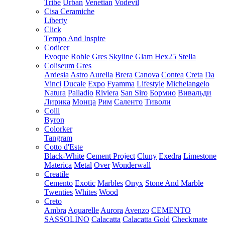
Tribe
Urban
Venetian
Vodevil
Cisa Ceramiche
Liberty
Click
Tempo And Inspire
Codicer
Evoque
Roble Gres
Skyline Glam Hex25
Stella
Coliseum Gres
Ardesia
Astro
Aurelia
Brera
Canova
Contea
Creta
Da
Vinci
Ducale
Expo
Fyamma
Lifestyle
Michelangelo
Natura
Palladio
Riviera
San Siro
Бормио
Вивальди
Лирика
Монца
Рим
Саленто
Тиволи
Colli
Byron
Colorker
Tangram
Cotto d'Este
Black-White
Cement Project
Cluny
Exedra
Limestone
Materica
Metal
Over
Wonderwall
Creatile
Cemento
Exotic
Marbles
Onyx
Stone And Marble
Twenties
Whites
Wood
Creto
Ambra
Aquarelle
Aurora
Avenzo
CEMENTO
SASSOLINO
Calacatta
Calacatta Gold
Checkmate