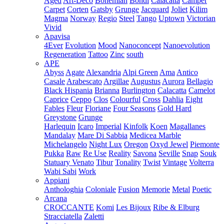
Aged
Art-Deco
Bohemian
Bondi
Calacatta
Camper
Carpet
Corten
Gatsby
Grunge
Jacquard
Joliet
Kilim
Magma
Norway
Regio
Steel
Tango
Uptown
Victorian
Vivid
Apavisa
4Ever
Evolution
Mood
Nanoconcept
Nanoevolution
Regeneration
Tattoo
Zinc
south
APE
Abyss
Agate
Alexandria
Alpi Green
Ama
Antico
Casale
Arabescato
Argillae
Augustus
Aurora
Bellagio
Black Hispania
Brianna
Burlington
Calacatta
Camelot
Caprice
Ceppo
Clos
Colourful
Cross
Dahlia
Eight
Fables
Fleur
Floriane
Four Seasons
Gold Hard
Greystone
Grunge
Harlequin
Icaro
Imperial
Kinfolk
Koen
Magallanes
Mandalay
Mare Di Sabbia
Medicea Marble
Michelangelo
Night Lux
Oregon
Oxyd Jewel
Piemonte
Pukka
Raw
Re Use
Reality
Savona
Seville
Snap
Souk
Statuary Venato
Tibur
Tonality
Twist
Vintage
Volterra
Wabi Sabi
Work
Appiani
Anthologhia
Coloniale
Fusion
Memorie
Metal
Poetic
Arcana
CROCCANTE
Komi
Les Bijoux
Ribe & Elburg
Stracciatella
Zaletti