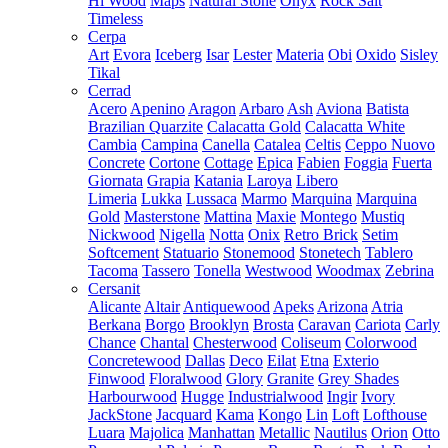
Hi Wood
Maps
Natural Stone
Onyx
Rock Salt
Timeless
Cerpa
Art
Evora
Iceberg
Isar
Lester
Materia
Obi
Oxido
Sisley
Tikal
Cerrad
Acero
Apenino
Aragon
Arbaro
Ash
Aviona
Batista
Brazilian Quarzite
Calacatta Gold
Calacatta White
Cambia
Campina
Canella
Catalea
Celtis
Ceppo Nuovo
Concrete
Cortone
Cottage
Epica
Fabien
Foggia
Fuerta
Giornata
Grapia
Katania
Laroya
Libero
Limeria
Lukka
Lussaca
Marmo
Marquina
Marquina
Gold
Masterstone
Mattina
Maxie
Montego
Mustiq
Nickwood
Nigella
Notta
Onix
Retro Brick
Setim
Softcement
Statuario
Stonemood
Stonetech
Tablero
Tacoma
Tassero
Tonella
Westwood
Woodmax
Zebrina
Cersanit
Alicante
Altair
Antiquewood
Apeks
Arizona
Atria
Berkana
Borgo
Brooklyn
Brosta
Caravan
Cariota
Carly
Chance
Chantal
Chesterwood
Coliseum
Colorwood
Concretewood
Dallas
Deco
Eilat
Etna
Exterio
Finwood
Floralwood
Glory
Granite
Grey Shades
Harbourwood
Hugge
Industrialwood
Ingir
Ivory
JackStone
Jacquard
Kama
Kongo
Lin
Loft
Lofthouse
Luara
Majolica
Manhattan
Metallic
Nautilus
Orion
Otto