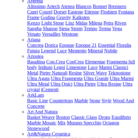
Argenta
Altissimo
Artech
Atenea
Blancos
Bonnet
Brennero
Capri
Courel
Dorset
Eastone
Etienne
Flodsten
Fontana
Frame
Godina
Gravity
Kalksten
Kenzo
Light Stone
Linz
Midas
Milena
Petra
Riven
Sangha
Shanon
Siena
Storm
Tempo
Terma
Vega
Venato
Versailles
Westone
Ariana
Concrea
Dorica
Epoque
Epoque 21
Essential
Floralia
Futura
Legend
Luce
Memento
Mineral
Nobile
Ariostea
Basaltina
Con.Crea
ConCrea
Elementae
Fragmenta full
body
Iridium
Legni
Limestone
Luce
Marmi Classici
Metal
Pietre Naturali
Resine
Silver Wave
Teknostone
Ultra Agata
Ultra Fragmenta
Ultra Graniti
Ultra Marmi
Ultra Metal
Ultra Onici
Ultra Pietre
Ultra Resine
Ultra
crystal
iCementi
ArkLam
Basic Line
Countertops
Marble
Stone
Style
Wood And
Concrete
Art And Natura
Basket Weave
Boston
Classic Glass
Drops
Equilibrio
Marble Mosaic
Mix
Murano Specchio
Octagon
Stonewood
Art&Natura Ceramica