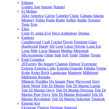
Edimax
Golden Age
Instone
Naturel
El Molino
Alice
America
Calvin
Camelot
Clasic
Gabana
Jakarta
Memory
Padua
Prada
Rialto
Soften
Studio
Terratzo
Tesla
Toja
Elios
Creta
D_esign Evo
Deco Anthology
Domus
Emigres
Candlewood
Craft
Cricket
Dover
Freedom
Glass
Hardwood
Hardy
Hit
Leed
Linus Velvete
Long Ext
Long Mde
Lucia
Maison
Medina
Metropoli
Microcemento
Olmo
Slab
Soft
Teide
Timber
Trento
Emil Ceramica
20Twenty
Be-Square
Chateau
Dimore
Everstone
Externa
Externa Cotto
Externa Quarzite
Fabrika
Forme
Kotto
Kotto Brick
Landscape
Mapierre
Millelegni
Millelegni Remake
Mimesis
Nordika
On Square
Piase
Playwood
Sixty
Sleek Wood
Tele Di Marmo
Tele Di Marmo Lumia
Tele Di Marmo Onyx
Tele Di Marmo Precious
Tele Di
Marmo Pure Onyx
Tele Di Marmo Reloaded
Tele Di
Marmo Revolution
Tele Di Marmo Selection
Totalook
Energie Ker
Ekxtreme
Flatiron
Heritage
Imperial