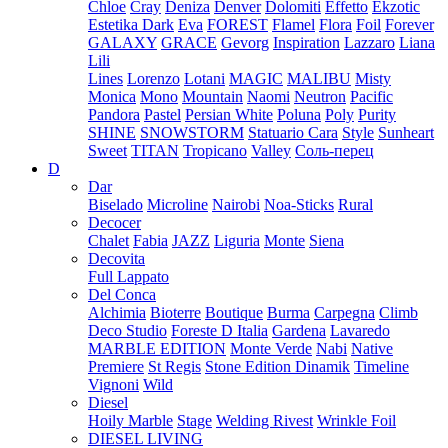
Chloe
Cray
Deniza
Denver
Dolomiti
Effetto
Ekzotic
Estetika Dark
Eva
FOREST
Flamel
Flora
Foil
Forever
GALAXY
GRACE
Gevorg
Inspiration
Lazzaro
Liana
Lili
Lines
Lorenzo
Lotani
MAGIC
MALIBU
Misty
Monica
Mono
Mountain
Naomi
Neutron
Pacific
Pandora
Pastel
Persian White
Poluna
Poly
Purity
SHINE
SNOWSTORM
Statuario Cara
Style
Sunheart
Sweet
TITAN
Tropicano
Valley
Соль-перец
D
Dar
Biselado
Microline
Nairobi
Noa-Sticks
Rural
Decocer
Chalet
Fabia
JAZZ
Liguria
Monte
Siena
Decovita
Full Lappato
Del Conca
Alchimia
Bioterre
Boutique
Burma
Carpegna
Climb
Deco Studio
Foreste D Italia
Gardena
Lavaredo
MARBLE EDITION
Monte Verde
Nabi
Native
Premiere
St Regis
Stone Edition Dinamik
Timeline
Vignoni
Wild
Diesel
Hoily Marble
Stage
Welding Rivest
Wrinkle Foil
DIESEL LIVING