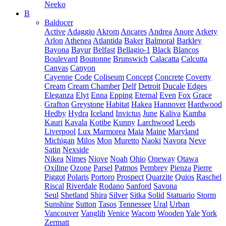
Neeko
B
Baldocer
Active
Adaggio
Akrom
Ancares
Andrea
Anore
Arkety
Arlon
Athenea
Atlantida
Baker
Balmoral
Barkley
Bayona
Bayur
Belfast
Bellagio-1
Black
Blancos
Boulevard
Boutonne
Brunswich
Calacatta
Calcutta
Canvas
Canyon
Cayenne
Code
Coliseum
Concept
Concrete
Coverty
Cream
Cream Chamber
Delf
Detroit
Ducale
Edges
Eleganza
Elyt
Enna
Epping
Eternal
Even
Fox
Grace
Grafton
Greystone
Habitat
Hakea
Hannover
Hardwood
Hedby
Hydra
Iceland
Invictus
June
Kaliva
Kamba
Kauri
Kavala
Kotibe
Kunny
Larchwood
Leeds
Liverpool
Lux Marmorea
Maia
Maine
Maryland
Michigan
Milos
Mon
Muretto
Naoki
Navora
Neve
Satin
Nexside
Nikea
Nimes
Niove
Noah
Ohio
Oneway
Otawa
Oxiline
Ozone
Parsel
Patmos
Pembrey
Pienza
Pierre
Piggot
Polaris
Portoro
Prospect
Quarzite
Quios
Raschel
Riscal
Riverdale
Rodano
Sanford
Savona
Seul
Shetland
Shira
Silver
Sitka
Solid
Statuario
Storm
Sunshine
Sutton
Tasos
Tennessee
Ural
Urban
Vancouver
Vanglih
Venice
Wacom
Wooden
Yale
York
Zermatt