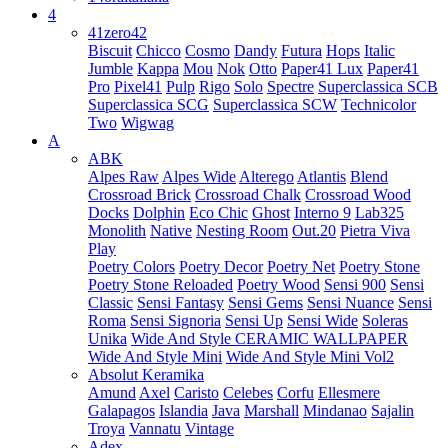
4
41zero42
Biscuit
Chicco
Cosmo
Dandy
Futura
Hops
Italic
Jumble
Kappa
Mou
Nok
Otto
Paper41 Lux
Paper41
Pro
Pixel41
Pulp
Rigo
Solo
Spectre
Superclassica SCB
Superclassica SCG
Superclassica SCW
Technicolor
Two
Wigwag
A
ABK
Alpes Raw
Alpes Wide
Alterego
Atlantis
Blend
Crossroad Brick
Crossroad Chalk
Crossroad Wood
Docks
Dolphin
Eco Chic
Ghost
Interno 9
Lab325
Monolith
Native
Nesting Room
Out.20
Pietra Viva
Play
Poetry Colors
Poetry Decor
Poetry Net
Poetry Stone
Poetry Stone Reloaded
Poetry Wood
Sensi 900
Sensi
Classic
Sensi Fantasy
Sensi Gems
Sensi Nuance
Sensi
Roma
Sensi Signoria
Sensi Up
Sensi Wide
Soleras
Unika
Wide And Style CERAMIC WALLPAPER
Wide And Style Mini
Wide And Style Mini Vol2
Absolut Keramika
Amund
Axel
Caristo
Celebes
Corfu
Ellesmere
Galapagos
Islandia
Java
Marshall
Mindanao
Sajalin
Troya
Vannatu
Vintage
Adex