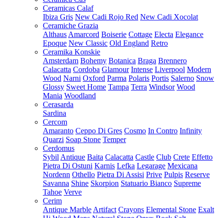
Ceramicas Calaf
Ibiza Gris
New Cadi Rojo Red
New Cadi Xocolat
Ceramiche Grazia
Althaus
Amarcord
Boiserie
Cottage
Electa
Elegance
Epoque
New Classic
Old England
Retro
Ceramika Konskie
Amsterdam
Bohemy
Botanica
Braga
Brennero
Calacatta
Cordoba
Glamour
Intense
Liverpool
Modern
Wood
Narni
Oxford
Parma
Polaris
Portis
Salerno
Snow
Glossy
Sweet Home
Tampa
Terra
Windsor
Wood
Mania
Woodland
Cerasarda
Sardina
Cercom
Amaranto
Ceppo Di Gres
Cosmo
In Contro
Infinity
Quarzi
Soap Stone
Temper
Cerdomus
Sybil
Antique
Baita
Calacatta
Castle
Club
Crete
Effetto
Pietra Di Ostuni
Karnis
Lefka
Legarage
Mexicana
Nordenn
Othello
Pietra Di Assisi
Prive
Pulpis
Reserve
Savanna
Shine
Skorpion
Statuario Bianco
Supreme
Tahoe
Verve
Cerim
Antique Marble
Artifact
Crayons
Elemental Stone
Exalt