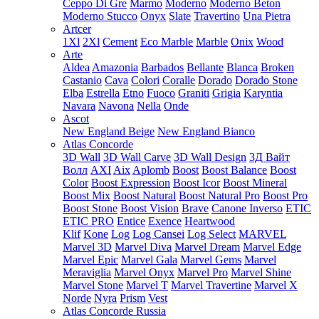
Ceppo Di Gre
Marmo
Moderno
Moderno Beton
Moderno Stucco
Onyx
Slate
Travertino
Una Pietra
Artcer
1Xl
2Xl
Cement
Eco Marble
Marble
Onix
Wood
Arte
Aldea
Amazonia
Barbados
Bellante
Blanca
Broken
Castanio
Cava
Colori
Coralle
Dorado
Dorado Stone
Elba
Estrella
Etno
Fuoco
Graniti
Grigia
Karyntia
Navara
Navona
Nella
Onde
Ascot
New England Beige
New England Bianco
Atlas Concorde
3D Wall
3D Wall Carve
3D Wall Design
3Д Вайт
Волл
AXI
Aix
Aplomb
Boost
Boost Balance
Boost
Color
Boost Expression
Boost Icor
Boost Mineral
Boost Mix
Boost Natural
Boost Natural Pro
Boost Pro
Boost Stone
Boost Vision
Brave
Canone Inverso
ETIC
ETIC PRO
Entice
Exence
Heartwood
Klif
Kone
Log
Log Cansei
Log Select
MARVEL
Marvel 3D
Marvel Diva
Marvel Dream
Marvel Edge
Marvel Epic
Marvel Gala
Marvel Gems
Marvel
Meraviglia
Marvel Onyx
Marvel Pro
Marvel Shine
Marvel Stone
Marvel T
Marvel Travertine
Marvel X
Norde
Nyra
Prism
Vest
Atlas Concorde Russia