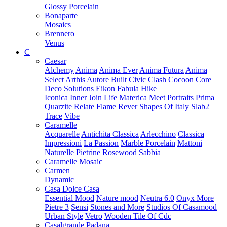
Glossy
Porcelain
Bonaparte
Mosaics
Brennero
Venus
C
Caesar
Alchemy
Anima
Anima Ever
Anima Futura
Anima
Select
Arthis
Autore
Built
Civic
Clash
Cocoon
Core
Deco Solutions
Eikon
Fabula
Hike
Iconica
Inner
Join
Life
Materica
Meet
Portraits
Prima
Quarzite
Relate Flame
Rever
Shapes Of Italy
Slab2
Trace
Vibe
Caramelle
Acquarelle
Antichita Classica
Arlecchino
Classica
Impressioni
La Passion
Marble Porcelain
Mattoni
Naturelle
Pietrine
Rosewood
Sabbia
Caramelle Mosaic
Carmen
Dynamic
Casa Dolce Casa
Essential Mood
Nature mood
Neutra 6.0
Onyx More
Pietre 3
Sensi
Stones and More
Studios Of Casamood
Urban Style
Vetro
Wooden Tile Of Cdc
Casalgrande Padana