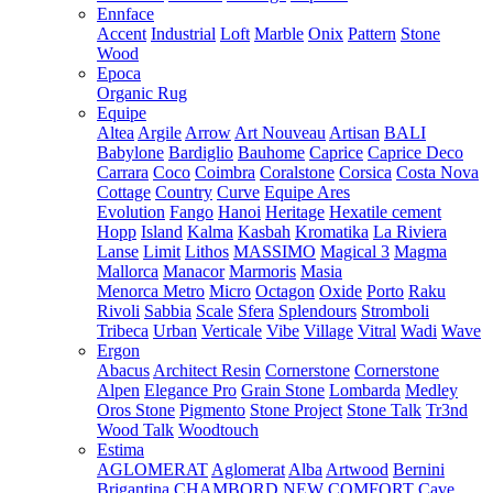
Ennface
Accent
Industrial
Loft
Marble
Onix
Pattern
Stone
Wood
Epoca
Organic Rug
Equipe
Altea
Argile
Arrow
Art Nouveau
Artisan
BALI
Babylone
Bardiglio
Bauhome
Caprice
Caprice Deco
Carrara
Coco
Coimbra
Coralstone
Corsica
Costa Nova
Cottage
Country
Curve
Equipe Ares
Evolution
Fango
Hanoi
Heritage
Hexatile cement
Hopp
Island
Kalma
Kasbah
Kromatika
La Riviera
Lanse
Limit
Lithos
MASSIMO
Magical 3
Magma
Mallorca
Manacor
Marmoris
Masia
Menorca
Metro
Micro
Octagon
Oxide
Porto
Raku
Rivoli
Sabbia
Scale
Sfera
Splendours
Stromboli
Tribeca
Urban
Verticale
Vibe
Village
Vitral
Wadi
Wave
Ergon
Abacus
Architect Resin
Cornerstone
Cornerstone
Alpen
Elegance Pro
Grain Stone
Lombarda
Medley
Oros Stone
Pigmento
Stone Project
Stone Talk
Tr3nd
Wood Talk
Woodtouch
Estima
AGLOMERAT
Aglomerat
Alba
Artwood
Bernini
Brigantina
CHAMBORD NEW
COMFORT
Cave