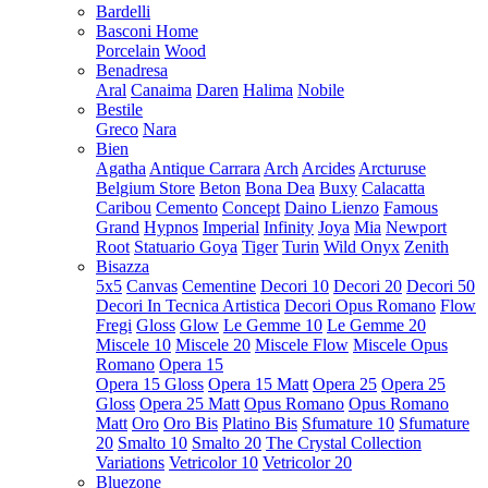
Bardelli
Basconi Home
Porcelain
Wood
Benadresa
Aral
Canaima
Daren
Halima
Nobile
Bestile
Greco
Nara
Bien
Agatha
Antique Carrara
Arch
Arcides
Arcturuse
Belgium Store
Beton
Bona Dea
Buxy
Calacatta
Caribou
Cemento
Concept
Daino Lienzo
Famous
Grand
Hypnos
Imperial
Infinity
Joya
Mia
Newport
Root
Statuario Goya
Tiger
Turin
Wild Onyx
Zenith
Bisazza
5x5
Canvas
Cementine
Decori 10
Decori 20
Decori 50
Decori In Tecnica Artistica
Decori Opus Romano
Flow
Fregi
Gloss
Glow
Le Gemme 10
Le Gemme 20
Miscele 10
Miscele 20
Miscele Flow
Miscele Opus
Romano
Opera 15
Opera 15 Gloss
Opera 15 Matt
Opera 25
Opera 25
Gloss
Opera 25 Matt
Opus Romano
Opus Romano
Matt
Oro
Oro Bis
Platino Bis
Sfumature 10
Sfumature
20
Smalto 10
Smalto 20
The Crystal Collection
Variations
Vetricolor 10
Vetricolor 20
Bluezone