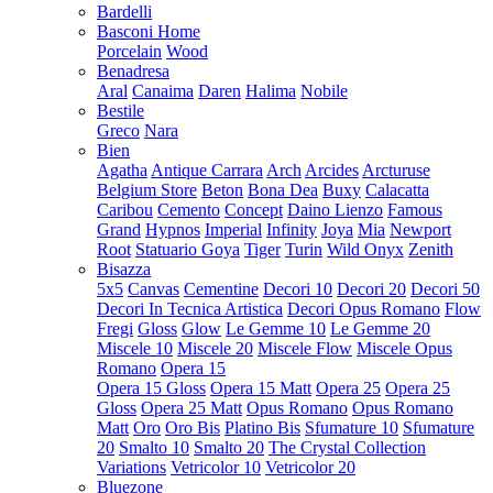
Bardelli
Basconi Home
Porcelain
Wood
Benadresa
Aral
Canaima
Daren
Halima
Nobile
Bestile
Greco
Nara
Bien
Agatha
Antique Carrara
Arch
Arcides
Arcturuse
Belgium Store
Beton
Bona Dea
Buxy
Calacatta
Caribou
Cemento
Concept
Daino Lienzo
Famous
Grand
Hypnos
Imperial
Infinity
Joya
Mia
Newport
Root
Statuario Goya
Tiger
Turin
Wild Onyx
Zenith
Bisazza
5x5
Canvas
Cementine
Decori 10
Decori 20
Decori 50
Decori In Tecnica Artistica
Decori Opus Romano
Flow
Fregi
Gloss
Glow
Le Gemme 10
Le Gemme 20
Miscele 10
Miscele 20
Miscele Flow
Miscele Opus
Romano
Opera 15
Opera 15 Gloss
Opera 15 Matt
Opera 25
Opera 25
Gloss
Opera 25 Matt
Opus Romano
Opus Romano
Matt
Oro
Oro Bis
Platino Bis
Sfumature 10
Sfumature
20
Smalto 10
Smalto 20
The Crystal Collection
Variations
Vetricolor 10
Vetricolor 20
Bluezone