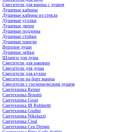
Смесители для ванны с душем
Душевые кабины
Душевые кабины из стекла
Душевые уголки
Душевые двери
Душевые поддоны
Душевые стойки
Душевые панели
Верхние души
Душевые лейки
Шланги для душа
Смесители для раковин
Смесители для душа
Смесители для кухни
Смесители на борт ванны
Смесители с гигиеническим душем
Сантехника Remer
Сантехника Bossini
Сантехника Gessi
Сантехника IB Rubinetti
Сантехника Giulini
Сантехника Nikolazzi
Сантехника Cisal
Сантехника Cea Design
Сантехника Fima Carlo frattini