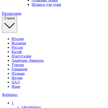
Душевые лейки
Шланги для душа
Распродажа
Страна
Италия
Испания
Россия
Китай
Португалия
Арабские Эмираты
Турция
Германия
Польша
Индия
ОАЭ
Иран
Фабрики:
1
14oraitaliana