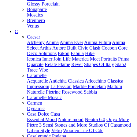
Glossy
Porcelain
Bonaparte
Mosaics
Brennero
Venus
C
Caesar
Alchemy
Anima
Anima Ever
Anima Futura
Anima
Select
Arthis
Autore
Built
Civic
Clash
Cocoon
Core
Deco Solutions
Eikon
Fabula
Hike
Iconica
Inner
Join
Life
Materica
Meet
Portraits
Prima
Quarzite
Relate Flame
Rever
Shapes Of Italy
Slab2
Trace
Vibe
Caramelle
Acquarelle
Antichita Classica
Arlecchino
Classica
Impressioni
La Passion
Marble Porcelain
Mattoni
Naturelle
Pietrine
Rosewood
Sabbia
Caramelle Mosaic
Carmen
Dynamic
Casa Dolce Casa
Essential Mood
Nature mood
Neutra 6.0
Onyx More
Pietre 3
Sensi
Stones and More
Studios Of Casamood
Urban Style
Vetro
Wooden Tile Of Cdc
Casalgrande Padana