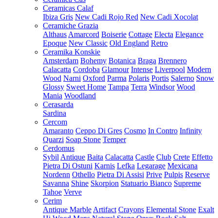
Ceramicas Calaf
Ibiza Gris
New Cadi Rojo Red
New Cadi Xocolat
Ceramiche Grazia
Althaus
Amarcord
Boiserie
Cottage
Electa
Elegance
Epoque
New Classic
Old England
Retro
Ceramika Konskie
Amsterdam
Bohemy
Botanica
Braga
Brennero
Calacatta
Cordoba
Glamour
Intense
Liverpool
Modern
Wood
Narni
Oxford
Parma
Polaris
Portis
Salerno
Snow
Glossy
Sweet Home
Tampa
Terra
Windsor
Wood
Mania
Woodland
Cerasarda
Sardina
Cercom
Amaranto
Ceppo Di Gres
Cosmo
In Contro
Infinity
Quarzi
Soap Stone
Temper
Cerdomus
Sybil
Antique
Baita
Calacatta
Castle
Club
Crete
Effetto
Pietra Di Ostuni
Karnis
Lefka
Legarage
Mexicana
Nordenn
Othello
Pietra Di Assisi
Prive
Pulpis
Reserve
Savanna
Shine
Skorpion
Statuario Bianco
Supreme
Tahoe
Verve
Cerim
Antique Marble
Artifact
Crayons
Elemental Stone
Exalt