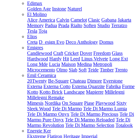
Edimax
Golden Age
Instone
Naturel
El Molino
Alice
America
Calvin
Camelot
Clasic
Gabana
Jakarta
Memory
Padua
Prada
Rialto
Soften
Studio
Terratzo
Tesla
Toja
Elios
Creta
D_esign Evo
Deco Anthology
Domus
Emigres
Candlewood
Craft
Cricket
Dover
Freedom
Glass
Hardwood
Hardy
Hit
Leed
Linus Velvete
Long Ext
Long Mde
Lucia
Maison
Medina
Metropoli
Microcemento
Olmo
Slab
Soft
Teide
Timber
Trento
Emil Ceramica
20Twenty
Be-Square
Chateau
Dimore
Everstone
Externa
Externa Cotto
Externa Quarzite
Fabrika
Forme
Kotto
Kotto Brick
Landscape
Mapierre
Millelegni
Millelegni Remake
Mimesis
Nordika
On Square
Piase
Playwood
Sixty
Sleek Wood
Tele Di Marmo
Tele Di Marmo Lumia
Tele Di Marmo Onyx
Tele Di Marmo Precious
Tele Di
Marmo Pure Onyx
Tele Di Marmo Reloaded
Tele Di
Marmo Revolution
Tele Di Marmo Selection
Totalook
Energie Ker
Ekxtreme
Flatiron
Heritage
Imperial