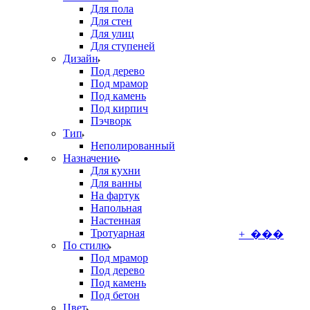
Для пола
Для стен
Для улиц
Для ступеней
Дизайн
Под дерево
Под мрамор
Под камень
Под кирпич
Пэчворк
Тип
Неполированный
Назначение
Для кухни
Для ванны
На фартук
Напольная
Настенная
Тротуарная
+ ���
По стилю
Под мрамор
Под дерево
Под камень
Под бетон
Цвет