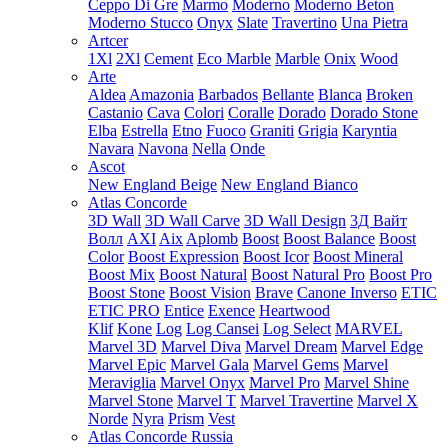
Ceppo Di Gre
Marmo
Moderno
Moderno Beton
Moderno Stucco
Onyx
Slate
Travertino
Una Pietra
Artcer
1Xl
2Xl
Cement
Eco Marble
Marble
Onix
Wood
Arte
Aldea
Amazonia
Barbados
Bellante
Blanca
Broken
Castanio
Cava
Colori
Coralle
Dorado
Dorado Stone
Elba
Estrella
Etno
Fuoco
Graniti
Grigia
Karyntia
Navara
Navona
Nella
Onde
Ascot
New England Beige
New England Bianco
Atlas Concorde
3D Wall
3D Wall Carve
3D Wall Design
3Д Вайт
Волл
AXI
Aix
Aplomb
Boost
Boost Balance
Boost
Color
Boost Expression
Boost Icor
Boost Mineral
Boost Mix
Boost Natural
Boost Natural Pro
Boost Pro
Boost Stone
Boost Vision
Brave
Canone Inverso
ETIC
ETIC PRO
Entice
Exence
Heartwood
Klif
Kone
Log
Log Cansei
Log Select
MARVEL
Marvel 3D
Marvel Diva
Marvel Dream
Marvel Edge
Marvel Epic
Marvel Gala
Marvel Gems
Marvel
Meraviglia
Marvel Onyx
Marvel Pro
Marvel Shine
Marvel Stone
Marvel T
Marvel Travertine
Marvel X
Norde
Nyra
Prism
Vest
Atlas Concorde Russia