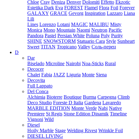
Chloe
Cray
Deniza
Denver
Dolomiti
Effetto
Ekzotic
Estetika Dark
Eva
FOREST
Flamel
Flora
Foil
Forever
GALAXY
GRACE
Gevorg
Inspiration
Lazzaro
Liana
Lili
Lines
Lorenzo
Lotani
MAGIC
MALIBU
Misty
Monica
Mono
Mountain
Naomi
Neutron
Pacific
Pandora
Pastel
Persian White
Poluna
Poly
Purity
SHINE
SNOWSTORM
Statuario Cara
Style
Sunheart
Sweet
TITAN
Tropicano
Valley
Соль-перец
D
Dar
Biselado
Microline
Nairobi
Noa-Sticks
Rural
Decocer
Chalet
Fabia
JAZZ
Liguria
Monte
Siena
Decovita
Full Lappato
Del Conca
Alchimia
Bioterre
Boutique
Burma
Carpegna
Climb
Deco Studio
Foreste D Italia
Gardena
Lavaredo
MARBLE EDITION
Monte Verde
Nabi
Native
Premiere
St Regis
Stone Edition Dinamik
Timeline
Vignoni
Wild
Diesel
Hoily Marble
Stage
Welding Rivest
Wrinkle Foil
DIESEL LIVING