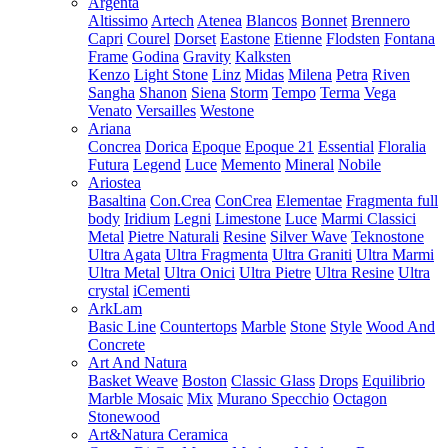
Argenta
Altissimo
Artech
Atenea
Blancos
Bonnet
Brennero
Capri
Courel
Dorset
Eastone
Etienne
Flodsten
Fontana
Frame
Godina
Gravity
Kalksten
Kenzo
Light Stone
Linz
Midas
Milena
Petra
Riven
Sangha
Shanon
Siena
Storm
Tempo
Terma
Vega
Venato
Versailles
Westone
Ariana
Concrea
Dorica
Epoque
Epoque 21
Essential
Floralia
Futura
Legend
Luce
Memento
Mineral
Nobile
Ariostea
Basaltina
Con.Crea
ConCrea
Elementae
Fragmenta full
body
Iridium
Legni
Limestone
Luce
Marmi Classici
Metal
Pietre Naturali
Resine
Silver Wave
Teknostone
Ultra Agata
Ultra Fragmenta
Ultra Graniti
Ultra Marmi
Ultra Metal
Ultra Onici
Ultra Pietre
Ultra Resine
Ultra
crystal
iCementi
ArkLam
Basic Line
Countertops
Marble
Stone
Style
Wood And
Concrete
Art And Natura
Basket Weave
Boston
Classic Glass
Drops
Equilibrio
Marble Mosaic
Mix
Murano Specchio
Octagon
Stonewood
Art&Natura Ceramica