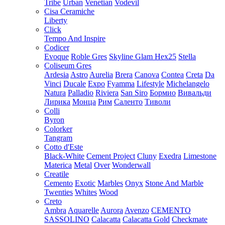
Tribe
Urban
Venetian
Vodevil
Cisa Ceramiche
Liberty
Click
Tempo And Inspire
Codicer
Evoque
Roble Gres
Skyline Glam Hex25
Stella
Coliseum Gres
Ardesia
Astro
Aurelia
Brera
Canova
Contea
Creta
Da
Vinci
Ducale
Expo
Fyamma
Lifestyle
Michelangelo
Natura
Palladio
Riviera
San Siro
Бормио
Вивальди
Лирика
Монца
Рим
Саленто
Тиволи
Colli
Byron
Colorker
Tangram
Cotto d'Este
Black-White
Cement Project
Cluny
Exedra
Limestone
Materica
Metal
Over
Wonderwall
Creatile
Cemento
Exotic
Marbles
Onyx
Stone And Marble
Twenties
Whites
Wood
Creto
Ambra
Aquarelle
Aurora
Avenzo
CEMENTO
SASSOLINO
Calacatta
Calacatta Gold
Checkmate