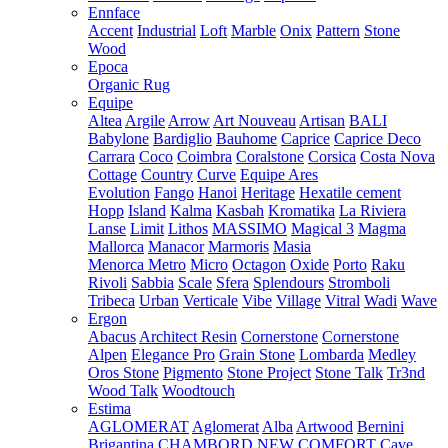
Ennface
Accent
Industrial
Loft
Marble
Onix
Pattern
Stone
Wood
Epoca
Organic Rug
Equipe
Altea
Argile
Arrow
Art Nouveau
Artisan
BALI
Babylone
Bardiglio
Bauhome
Caprice
Caprice Deco
Carrara
Coco
Coimbra
Coralstone
Corsica
Costa Nova
Cottage
Country
Curve
Equipe Ares
Evolution
Fango
Hanoi
Heritage
Hexatile cement
Hopp
Island
Kalma
Kasbah
Kromatika
La Riviera
Lanse
Limit
Lithos
MASSIMO
Magical 3
Magma
Mallorca
Manacor
Marmoris
Masia
Menorca
Metro
Micro
Octagon
Oxide
Porto
Raku
Rivoli
Sabbia
Scale
Sfera
Splendours
Stromboli
Tribeca
Urban
Verticale
Vibe
Village
Vitral
Wadi
Wave
Ergon
Abacus
Architect Resin
Cornerstone
Cornerstone
Alpen
Elegance Pro
Grain Stone
Lombarda
Medley
Oros Stone
Pigmento
Stone Project
Stone Talk
Tr3nd
Wood Talk
Woodtouch
Estima
AGLOMERAT
Aglomerat
Alba
Artwood
Bernini
Brigantina
CHAMBORD NEW
COMFORT
Cave