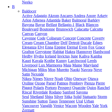
Neeko
B
Baldocer
Active
Adaggio
Akrom
Ancares
Andrea
Anore
Arkety
Arlon
Athenea
Atlantida
Baker
Balmoral
Barkley
Bayona
Bayur
Belfast
Bellagio-1
Black
Blancos
Boulevard
Boutonne
Brunswich
Calacatta
Calcutta
Canvas
Canyon
Cayenne
Code
Coliseum
Concept
Concrete
Coverty
Cream
Cream Chamber
Delf
Detroit
Ducale
Edges
Eleganza
Elyt
Enna
Epping
Eternal
Even
Fox
Grace
Grafton
Greystone
Habitat
Hakea
Hannover
Hardwood
Hedby
Hydra
Iceland
Invictus
June
Kaliva
Kamba
Kauri
Kavala
Kotibe
Kunny
Larchwood
Leeds
Liverpool
Lux Marmorea
Maia
Maine
Maryland
Michigan
Milos
Mon
Muretto
Naoki
Navora
Neve
Satin
Nexside
Nikea
Nimes
Niove
Noah
Ohio
Oneway
Otawa
Oxiline
Ozone
Parsel
Patmos
Pembrey
Pienza
Pierre
Piggot
Polaris
Portoro
Prospect
Quarzite
Quios
Raschel
Riscal
Riverdale
Rodano
Sanford
Savona
Seul
Shetland
Shira
Silver
Sitka
Solid
Statuario
Storm
Sunshine
Sutton
Tasos
Tennessee
Ural
Urban
Vancouver
Vanglih
Venice
Wacom
Wooden
Yale
York
Zermatt