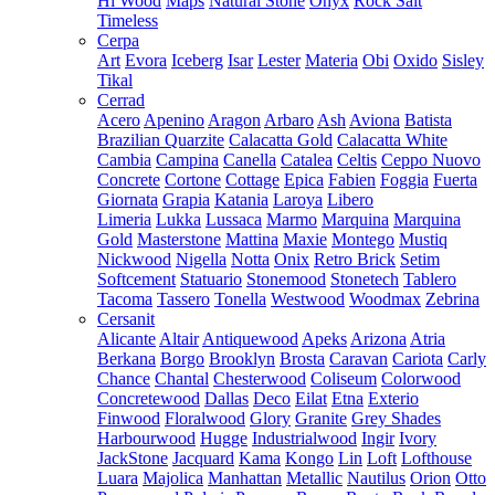
Hi Wood
Maps
Natural Stone
Onyx
Rock Salt
Timeless
Cerpa
Art
Evora
Iceberg
Isar
Lester
Materia
Obi
Oxido
Sisley
Tikal
Cerrad
Acero
Apenino
Aragon
Arbaro
Ash
Aviona
Batista
Brazilian Quarzite
Calacatta Gold
Calacatta White
Cambia
Campina
Canella
Catalea
Celtis
Ceppo Nuovo
Concrete
Cortone
Cottage
Epica
Fabien
Foggia
Fuerta
Giornata
Grapia
Katania
Laroya
Libero
Limeria
Lukka
Lussaca
Marmo
Marquina
Marquina
Gold
Masterstone
Mattina
Maxie
Montego
Mustiq
Nickwood
Nigella
Notta
Onix
Retro Brick
Setim
Softcement
Statuario
Stonemood
Stonetech
Tablero
Tacoma
Tassero
Tonella
Westwood
Woodmax
Zebrina
Cersanit
Alicante
Altair
Antiquewood
Apeks
Arizona
Atria
Berkana
Borgo
Brooklyn
Brosta
Caravan
Cariota
Carly
Chance
Chantal
Chesterwood
Coliseum
Colorwood
Concretewood
Dallas
Deco
Eilat
Etna
Exterio
Finwood
Floralwood
Glory
Granite
Grey Shades
Harbourwood
Hugge
Industrialwood
Ingir
Ivory
JackStone
Jacquard
Kama
Kongo
Lin
Loft
Lofthouse
Luara
Majolica
Manhattan
Metallic
Nautilus
Orion
Otto