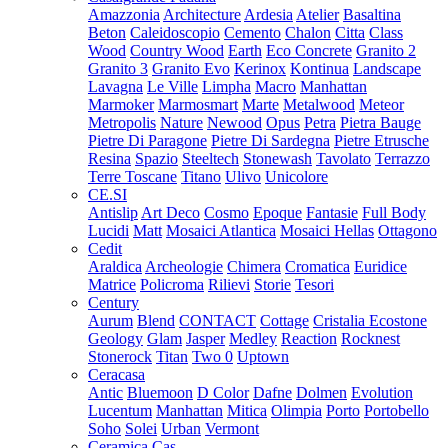
Amazzonia
Architecture
Ardesia
Atelier
Basaltina
Beton
Caleidoscopio
Cemento
Chalon
Citta
Class
Wood
Country Wood
Earth
Eco Concrete
Granito 2
Granito 3
Granito Evo
Kerinox
Kontinua
Landscape
Lavagna
Le Ville
Limpha
Macro
Manhattan
Marmoker
Marmosmart
Marte
Metalwood
Meteor
Metropolis
Nature
Newood
Opus
Petra
Pietra Bauge
Pietre Di Paragone
Pietre Di Sardegna
Pietre Etrusche
Resina
Spazio
Steeltech
Stonewash
Tavolato
Terrazzo
Terre Toscane
Titano
Ulivo
Unicolore
CE.SI
Antislip
Art Deco
Cosmo
Epoque
Fantasie
Full Body
Lucidi
Matt
Mosaici Atlantica
Mosaici Hellas
Ottagono
Cedit
Araldica
Archeologie
Chimera
Cromatica
Euridice
Matrice
Policroma
Rilievi
Storie
Tesori
Century
Aurum
Blend
CONTACT
Cottage
Cristalia
Ecostone
Geology
Glam
Jasper
Medley
Reaction
Rocknest
Stonerock
Titan
Two 0
Uptown
Ceracasa
Antic
Bluemoon
D Color
Dafne
Dolmen
Evolution
Lucentum
Manhattan
Mitica
Olimpia
Porto
Portobello
Soho
Solei
Urban
Vermont
Ceramica Cas