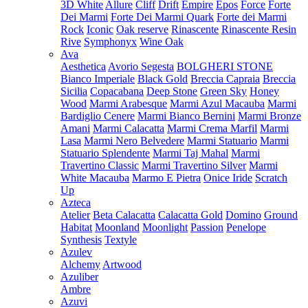
3D White
Allure
Cliff
Drift
Empire
Epos
Force
Forte
Dei Marmi
Forte Dei Marmi Quark
Forte dei Marmi
Rock
Iconic
Oak reserve
Rinascente
Rinascente Resin
Rive
Symphonyx
Wine Oak
Ava
Aesthetica
Avorio Segesta
BOLGHERI STONE
Bianco Imperiale
Black Gold
Breccia Capraia
Breccia
Sicilia
Copacabana
Deep Stone
Green Sky
Honey
Wood
Marmi Arabesque
Marmi Azul Macauba
Marmi
Bardiglio Cenere
Marmi Bianco Bernini
Marmi Bronze
Amani
Marmi Calacatta
Marmi Crema Marfil
Marmi
Lasa
Marmi Nero Belvedere
Marmi Statuario
Marmi
Statuario Splendente
Marmi Taj Mahal
Marmi
Travertino Classic
Marmi Travertino Silver
Marmi
White Macauba
Marmo E Pietra
Onice Iride
Scratch
Up
Azteca
Atelier
Beta Calacatta
Calacatta Gold
Domino
Ground
Habitat
Moonland
Moonlight
Passion
Penelope
Synthesis
Textyle
Azulev
Alchemy
Artwood
Azuliber
Ambre
Azuvi