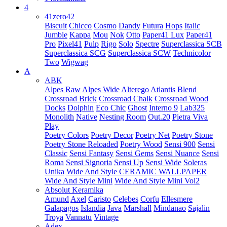
4
41zero42
Biscuit
Chicco
Cosmo
Dandy
Futura
Hops
Italic
Jumble
Kappa
Mou
Nok
Otto
Paper41 Lux
Paper41
Pro
Pixel41
Pulp
Rigo
Solo
Spectre
Superclassica SCB
Superclassica SCG
Superclassica SCW
Technicolor
Two
Wigwag
A
ABK
Alpes Raw
Alpes Wide
Alterego
Atlantis
Blend
Crossroad Brick
Crossroad Chalk
Crossroad Wood
Docks
Dolphin
Eco Chic
Ghost
Interno 9
Lab325
Monolith
Native
Nesting Room
Out.20
Pietra Viva
Play
Poetry Colors
Poetry Decor
Poetry Net
Poetry Stone
Poetry Stone Reloaded
Poetry Wood
Sensi 900
Sensi
Classic
Sensi Fantasy
Sensi Gems
Sensi Nuance
Sensi
Roma
Sensi Signoria
Sensi Up
Sensi Wide
Soleras
Unika
Wide And Style CERAMIC WALLPAPER
Wide And Style Mini
Wide And Style Mini Vol2
Absolut Keramika
Amund
Axel
Caristo
Celebes
Corfu
Ellesmere
Galapagos
Islandia
Java
Marshall
Mindanao
Sajalin
Troya
Vannatu
Vintage
Adex