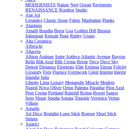
MODERNISTA
Nature
Neri
Ocean
Pavimento
RENAISSANCE
Rombos
Studio
Age Art
Ceramics
Classic Stone
Fabric
Manhattan
Planks
Alaplana
Amalfi
Brasilia
Brera
Goa
Golden Hill
Illusion
Johnstone
Kinsale
Pune
Ripley
Urano
Alta Ceramica
Affreschi
Altacera
Albion
Antique
Antre
Artdeco
Atlantic
Avenue
Bayron
Bella
Blik Azul
Blik Crema
Briole
Deco
Deco Sky
Detroit
Eleganza
Elemento
Elite
Enigma
Eterna
Felicity
Groundy
Fern
Fluence
Formwork
Glent
Imprint
Interni
Islandia
Julia
Liberto
Lima
Luxury
Megapolis
Miracle
Modern
Napoli
Nova
Oliver
Orion
Palmira
Paradise
Pion Azul
Pion Crema
Portland
Rainfall
Rejina
Resort
Santos
Sens
Shape
Smalta
Sonata
Triangle
Veronica
Vertus
Village
Amadis
Art Deco
Brutalist
Long Stick
Rugose
Short Stick
Stripes
Aparici