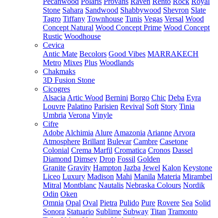
Pecanwood
Polaris
Provans
Raven
Rento
Rock
Royal
Stone
Sahara
Sandwood
Shabbywood
Shevron
Slate
Tagro
Tiffany
Townhouse
Tunis
Vegas
Versal
Wood
Concept Natural
Wood Concept Prime
Wood Concept
Rustic
Woodhouse
Cevica
Antic Mate
Becolors
Good Vibes
MARRAKECH
Metro
Mixes
Plus
Woodlands
Chakmaks
3D Fusion Stone
Cicogres
Alsacia
Artic Wood
Bernini
Borgo
Chic
Deba
Eyra
Louvre
Palatino
Parisien
Revival
Soft
Story
Tinia
Umbria
Verona
Vinyle
Cifre
Adobe
Alchimia
Alure
Amazonia
Arianne
Arvora
Atmosphere
Brillant
Bulevar
Cambre
Casetone
Colonial
Crema Marfil
Cromatica
Cronos
Dassel
Diamond
Dimsey
Drop
Fossil
Golden
Granite
Gravity
Hampton
Jazba
Jewel
Kalon
Keystone
Liceo
Luxury
Madison
Mahi
Manila
Materia
Mirambel
Mitral
Montblanc
Nautalis
Nebraska Colours
Nordik
Odin
Oken
Omnia
Opal
Oval
Pietra
Pulido
Pure
Rovere
Sea
Solid
Sonora
Statuario
Sublime
Subway
Titan
Tramonto