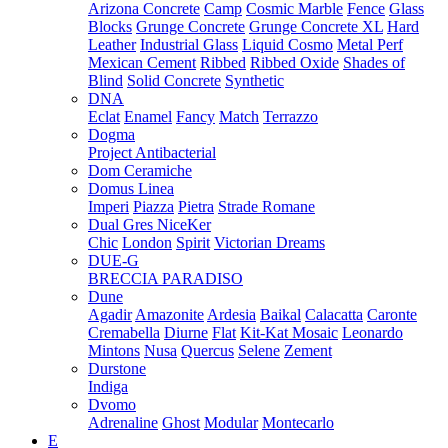
Arizona Concrete
Camp
Cosmic Marble
Fence
Glass
Blocks
Grunge Concrete
Grunge Concrete XL
Hard
Leather
Industrial Glass
Liquid Cosmo
Metal Perf
Mexican Cement
Ribbed
Ribbed Oxide
Shades of
Blind
Solid Concrete
Synthetic
DNA
Eclat
Enamel
Fancy
Match
Terrazzo
Dogma
Project Antibacterial
Dom Ceramiche
Domus Linea
Imperi
Piazza
Pietra
Strade Romane
Dual Gres NiceKer
Chic
London
Spirit
Victorian Dreams
DUE-G
BRECCIA PARADISO
Dune
Agadir
Amazonite
Ardesia
Baikal
Calacatta
Caronte
Cremabella
Diurne
Flat
Kit-Kat Mosaic
Leonardo
Mintons
Nusa
Quercus
Selene
Zement
Durstone
Indiga
Dvomo
Adrenaline
Ghost
Modular
Montecarlo
E