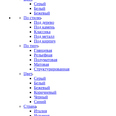
Серый
Белый
Бежевый
По стилю
Под дерево
Под камень
Классика
Под металл
Под кирпич
По типу
Глянцевая
Рельефная
Полуматовая
Матовая
Структурированная
Цвет
Серый
Белый
Бежевый
Коричневый
Черный
Синий
Страна
Италия
Испания