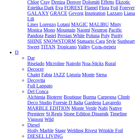
Chloe
Cray
Deniza
Denver
Dolomiti
Effetto
Ekzotic
Estetika Dark
Eva
FOREST
Flamel
Flora
Foil
Forever
GALAXY
GRACE
Gevorg
Inspiration
Lazzaro
Liana
Lili
Lines
Lorenzo
Lotani
MAGIC
MALIBU
Misty
Monica
Mono
Mountain
Naomi
Neutron
Pacific
Pandora
Pastel
Persian White
Poluna
Poly
Purity
SHINE
SNOWSTORM
Statuario Cara
Style
Sunheart
Sweet
TITAN
Tropicano
Valley
Соль-перец
D
Dar
Biselado
Microline
Nairobi
Noa-Sticks
Rural
Decocer
Chalet
Fabia
JAZZ
Liguria
Monte
Siena
Decovita
Full Lappato
Del Conca
Alchimia
Bioterre
Boutique
Burma
Carpegna
Climb
Deco Studio
Foreste D Italia
Gardena
Lavaredo
MARBLE EDITION
Monte Verde
Nabi
Native
Premiere
St Regis
Stone Edition Dinamik
Timeline
Vignoni
Wild
Diesel
Hoily Marble
Stage
Welding Rivest
Wrinkle Foil
DIESEL LIVING