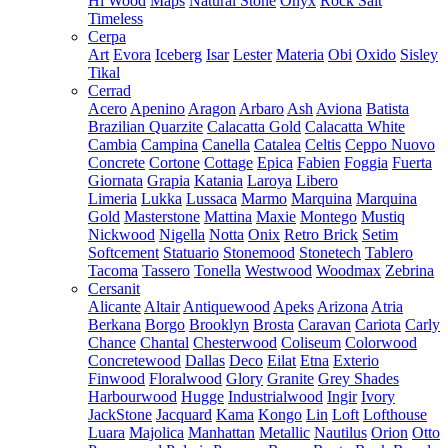
Hi Wood
Maps
Natural Stone
Onyx
Rock Salt
Timeless
Cerpa
Art
Evora
Iceberg
Isar
Lester
Materia
Obi
Oxido
Sisley
Tikal
Cerrad
Acero
Apenino
Aragon
Arbaro
Ash
Aviona
Batista
Brazilian Quarzite
Calacatta Gold
Calacatta White
Cambia
Campina
Canella
Catalea
Celtis
Ceppo Nuovo
Concrete
Cortone
Cottage
Epica
Fabien
Foggia
Fuerta
Giornata
Grapia
Katania
Laroya
Libero
Limeria
Lukka
Lussaca
Marmo
Marquina
Marquina
Gold
Masterstone
Mattina
Maxie
Montego
Mustiq
Nickwood
Nigella
Notta
Onix
Retro Brick
Setim
Softcement
Statuario
Stonemood
Stonetech
Tablero
Tacoma
Tassero
Tonella
Westwood
Woodmax
Zebrina
Cersanit
Alicante
Altair
Antiquewood
Apeks
Arizona
Atria
Berkana
Borgo
Brooklyn
Brosta
Caravan
Cariota
Carly
Chance
Chantal
Chesterwood
Coliseum
Colorwood
Concretewood
Dallas
Deco
Eilat
Etna
Exterio
Finwood
Floralwood
Glory
Granite
Grey Shades
Harbourwood
Hugge
Industrialwood
Ingir
Ivory
JackStone
Jacquard
Kama
Kongo
Lin
Loft
Lofthouse
Luara
Majolica
Manhattan
Metallic
Nautilus
Orion
Otto