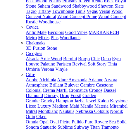
Pecanwood
Polaris
Provans
Raven
Rento
Rock
Royal
Stone
Sahara
Sandwood
Shabbywood
Shevron
Slate
Tagro
Tiffany
Townhouse
Tunis
Vegas
Versal
Wood
Concept Natural
Wood Concept Prime
Wood Concept
Rustic
Woodhouse
Cevica
Antic Mate
Becolors
Good Vibes
MARRAKECH
Metro
Mixes
Plus
Woodlands
Chakmaks
3D Fusion Stone
Cicogres
Alsacia
Artic Wood
Bernini
Borgo
Chic
Deba
Eyra
Louvre
Palatino
Parisien
Revival
Soft
Story
Tinia
Umbria
Verona
Vinyle
Cifre
Adobe
Alchimia
Alure
Amazonia
Arianne
Arvora
Atmosphere
Brillant
Bulevar
Cambre
Casetone
Colonial
Crema Marfil
Cromatica
Cronos
Dassel
Diamond
Dimsey
Drop
Fossil
Golden
Granite
Gravity
Hampton
Jazba
Jewel
Kalon
Keystone
Liceo
Luxury
Madison
Mahi
Manila
Materia
Mirambel
Mitral
Montblanc
Nautalis
Nebraska Colours
Nordik
Odin
Oken
Omnia
Opal
Oval
Pietra
Pulido
Pure
Rovere
Sea
Solid
Sonora
Statuario
Sublime
Subway
Titan
Tramonto