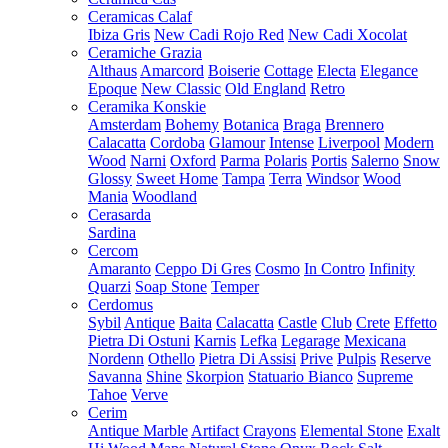
Ceramicas Calaf
Ibiza Gris
New Cadi Rojo Red
New Cadi Xocolat
Ceramiche Grazia
Althaus
Amarcord
Boiserie
Cottage
Electa
Elegance
Epoque
New Classic
Old England
Retro
Ceramika Konskie
Amsterdam
Bohemy
Botanica
Braga
Brennero
Calacatta
Cordoba
Glamour
Intense
Liverpool
Modern
Wood
Narni
Oxford
Parma
Polaris
Portis
Salerno
Snow
Glossy
Sweet Home
Tampa
Terra
Windsor
Wood
Mania
Woodland
Cerasarda
Sardina
Cercom
Amaranto
Ceppo Di Gres
Cosmo
In Contro
Infinity
Quarzi
Soap Stone
Temper
Cerdomus
Sybil
Antique
Baita
Calacatta
Castle
Club
Crete
Effetto
Pietra Di Ostuni
Karnis
Lefka
Legarage
Mexicana
Nordenn
Othello
Pietra Di Assisi
Prive
Pulpis
Reserve
Savanna
Shine
Skorpion
Statuario Bianco
Supreme
Tahoe
Verve
Cerim
Antique Marble
Artifact
Crayons
Elemental Stone
Exalt