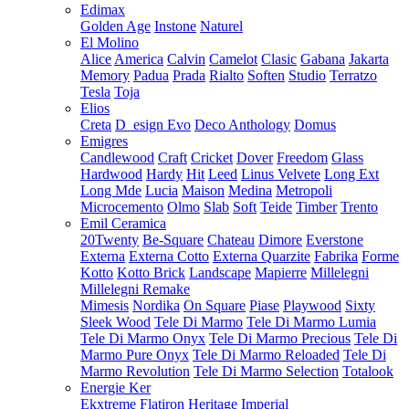
Edimax
Golden Age
Instone
Naturel
El Molino
Alice
America
Calvin
Camelot
Clasic
Gabana
Jakarta
Memory
Padua
Prada
Rialto
Soften
Studio
Terratzo
Tesla
Toja
Elios
Creta
D_esign Evo
Deco Anthology
Domus
Emigres
Candlewood
Craft
Cricket
Dover
Freedom
Glass
Hardwood
Hardy
Hit
Leed
Linus Velvete
Long Ext
Long Mde
Lucia
Maison
Medina
Metropoli
Microcemento
Olmo
Slab
Soft
Teide
Timber
Trento
Emil Ceramica
20Twenty
Be-Square
Chateau
Dimore
Everstone
Externa
Externa Cotto
Externa Quarzite
Fabrika
Forme
Kotto
Kotto Brick
Landscape
Mapierre
Millelegni
Millelegni Remake
Mimesis
Nordika
On Square
Piase
Playwood
Sixty
Sleek Wood
Tele Di Marmo
Tele Di Marmo Lumia
Tele Di Marmo Onyx
Tele Di Marmo Precious
Tele Di
Marmo Pure Onyx
Tele Di Marmo Reloaded
Tele Di
Marmo Revolution
Tele Di Marmo Selection
Totalook
Energie Ker
Ekxtreme
Flatiron
Heritage
Imperial