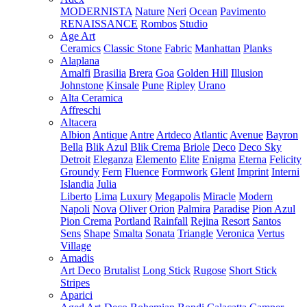
MODERNISTA
Nature
Neri
Ocean
Pavimento
RENAISSANCE
Rombos
Studio
Age Art
Ceramics
Classic Stone
Fabric
Manhattan
Planks
Alaplana
Amalfi
Brasilia
Brera
Goa
Golden Hill
Illusion
Johnstone
Kinsale
Pune
Ripley
Urano
Alta Ceramica
Affreschi
Altacera
Albion
Antique
Antre
Artdeco
Atlantic
Avenue
Bayron
Bella
Blik Azul
Blik Crema
Briole
Deco
Deco Sky
Detroit
Eleganza
Elemento
Elite
Enigma
Eterna
Felicity
Groundy
Fern
Fluence
Formwork
Glent
Imprint
Interni
Islandia
Julia
Liberto
Lima
Luxury
Megapolis
Miracle
Modern
Napoli
Nova
Oliver
Orion
Palmira
Paradise
Pion Azul
Pion Crema
Portland
Rainfall
Rejina
Resort
Santos
Sens
Shape
Smalta
Sonata
Triangle
Veronica
Vertus
Village
Amadis
Art Deco
Brutalist
Long Stick
Rugose
Short Stick
Stripes
Aparici