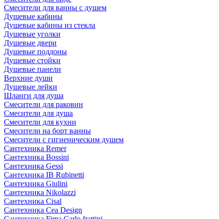
Смесители для ванны с душем
Душевые кабины
Душевые кабины из стекла
Душевые уголки
Душевые двери
Душевые поддоны
Душевые стойки
Душевые панели
Верхние души
Душевые лейки
Шланги для душа
Смесители для раковин
Смесители для душа
Смесители для кухни
Смесители на борт ванны
Смесители с гигиеническим душем
Сантехника Remer
Сантехника Bossini
Сантехника Gessi
Сантехника IB Rubinetti
Сантехника Giulini
Сантехника Nikolazzi
Сантехника Cisal
Сантехника Cea Design
Сантехника Fima Carlo frattini