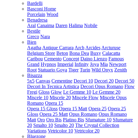
Bardelli
Basconi Home
Porcelain
Wood
Benadresa
Aral
Canaima
Daren
Halima
Nobile
Bestile
Greco
Nara
Bien
Agatha
Antique Carrara
Arch
Arcides
Arcturuse
Belgium Store
Beton
Bona Dea
Buxy
Calacatta
Caribou
Cemento
Concept
Daino Lienzo
Famous
Grand
Hypnos
Imperial
Infinity
Joya
Mia
Newport
Root
Statuario Goya
Tiger
Turin
Wild Onyx
Zenith
Bisazza
5x5
Canvas
Cementine
Decori 10
Decori 20
Decori 50
Decori In Tecnica Artistica
Decori Opus Romano
Flow
Fregi
Gloss
Glow
Le Gemme 10
Le Gemme 20
Miscele 10
Miscele 20
Miscele Flow
Miscele Opus
Romano
Opera 15
Opera 15 Gloss
Opera 15 Matt
Opera 25
Opera 25
Gloss
Opera 25 Matt
Opus Romano
Opus Romano
Matt
Oro
Oro Bis
Platino Bis
Sfumature 10
Sfumature
20
Smalto 10
Smalto 20
The Crystal Collection
Variations
Vetricolor 10
Vetricolor 20
Bluezone