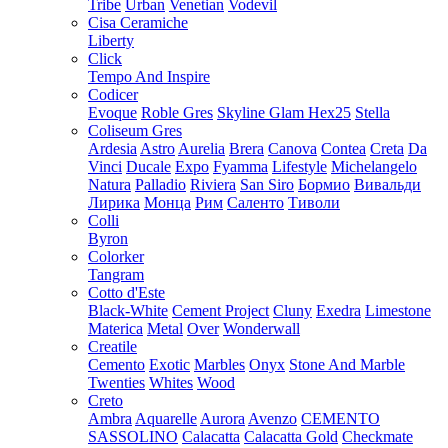
Tribe
Urban
Venetian
Vodevil
Cisa Ceramiche
Liberty
Click
Tempo And Inspire
Codicer
Evoque
Roble Gres
Skyline Glam Hex25
Stella
Coliseum Gres
Ardesia
Astro
Aurelia
Brera
Canova
Contea
Creta
Da
Vinci
Ducale
Expo
Fyamma
Lifestyle
Michelangelo
Natura
Palladio
Riviera
San Siro
Бормио
Вивальди
Лирика
Монца
Рим
Саленто
Тиволи
Colli
Byron
Colorker
Tangram
Cotto d'Este
Black-White
Cement Project
Cluny
Exedra
Limestone
Materica
Metal
Over
Wonderwall
Creatile
Cemento
Exotic
Marbles
Onyx
Stone And Marble
Twenties
Whites
Wood
Creto
Ambra
Aquarelle
Aurora
Avenzo
CEMENTO
SASSOLINO
Calacatta
Calacatta Gold
Checkmate