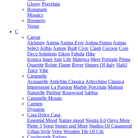
Glossy
Porcelain
Bonaparte
Mosaics
Brennero
Venus
C
Caesar
Alchemy
Anima
Anima Ever
Anima Futura
Anima
Select
Arthis
Autore
Built
Civic
Clash
Cocoon
Core
Deco Solutions
Eikon
Fabula
Hike
Iconica
Inner
Join
Life
Materica
Meet
Portraits
Prima
Quarzite
Relate Flame
Rever
Shapes Of Italy
Slab2
Trace
Vibe
Caramelle
Acquarelle
Antichita Classica
Arlecchino
Classica
Impressioni
La Passion
Marble Porcelain
Mattoni
Naturelle
Pietrine
Rosewood
Sabbia
Caramelle Mosaic
Carmen
Dynamic
Casa Dolce Casa
Essential Mood
Nature mood
Neutra 6.0
Onyx More
Pietre 3
Sensi
Stones and More
Studios Of Casamood
Urban Style
Vetro
Wooden Tile Of Cdc
Casalgrande Padana