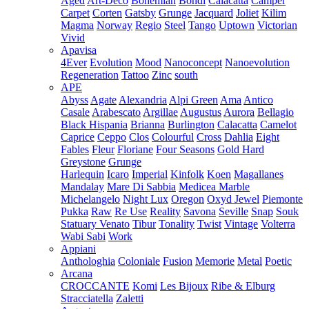
Aged
Art-Deco
Bohemian
Bondi
Calacatta
Camper
Carpet
Corten
Gatsby
Grunge
Jacquard
Joliet
Kilim
Magma
Norway
Regio
Steel
Tango
Uptown
Victorian
Vivid
Apavisa
4Ever
Evolution
Mood
Nanoconcept
Nanoevolution
Regeneration
Tattoo
Zinc
south
APE
Abyss
Agate
Alexandria
Alpi Green
Ama
Antico
Casale
Arabescato
Argillae
Augustus
Aurora
Bellagio
Black Hispania
Brianna
Burlington
Calacatta
Camelot
Caprice
Ceppo
Clos
Colourful
Cross
Dahlia
Eight
Fables
Fleur
Floriane
Four Seasons
Gold Hard
Greystone
Grunge
Harlequin
Icaro
Imperial
Kinfolk
Koen
Magallanes
Mandalay
Mare Di Sabbia
Medicea Marble
Michelangelo
Night Lux
Oregon
Oxyd Jewel
Piemonte
Pukka
Raw
Re Use
Reality
Savona
Seville
Snap
Souk
Statuary Venato
Tibur
Tonality
Twist
Vintage
Volterra
Wabi Sabi
Work
Appiani
Anthologhia
Coloniale
Fusion
Memorie
Metal
Poetic
Arcana
CROCCANTE
Komi
Les Bijoux
Ribe & Elburg
Stracciatella
Zaletti