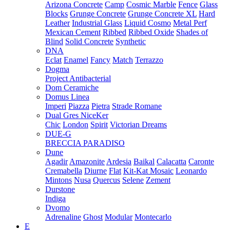
Arizona Concrete
Camp
Cosmic Marble
Fence
Glass
Blocks
Grunge Concrete
Grunge Concrete XL
Hard
Leather
Industrial Glass
Liquid Cosmo
Metal Perf
Mexican Cement
Ribbed
Ribbed Oxide
Shades of
Blind
Solid Concrete
Synthetic
DNA
Eclat
Enamel
Fancy
Match
Terrazzo
Dogma
Project Antibacterial
Dom Ceramiche
Domus Linea
Imperi
Piazza
Pietra
Strade Romane
Dual Gres NiceKer
Chic
London
Spirit
Victorian Dreams
DUE-G
BRECCIA PARADISO
Dune
Agadir
Amazonite
Ardesia
Baikal
Calacatta
Caronte
Cremabella
Diurne
Flat
Kit-Kat Mosaic
Leonardo
Mintons
Nusa
Quercus
Selene
Zement
Durstone
Indiga
Dvomo
Adrenaline
Ghost
Modular
Montecarlo
E