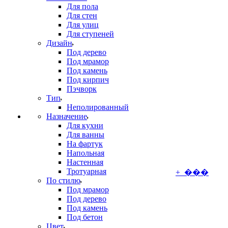
Для пола
Для стен
Для улиц
Для ступеней
Дизайн
Под дерево
Под мрамор
Под камень
Под кирпич
Пэчворк
Тип
Неполированный
Назначение
Для кухни
Для ванны
На фартук
Напольная
Настенная
Тротуарная
+ ���
По стилю
Под мрамор
Под дерево
Под камень
Под бетон
Цвет