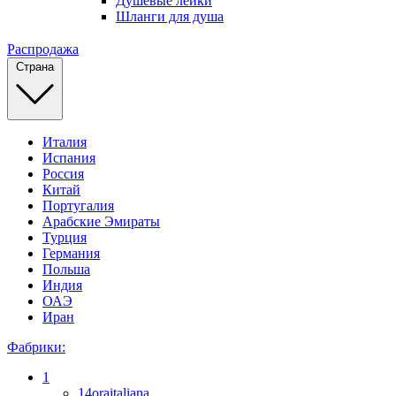
Душевые лейки
Шланги для душа
Распродажа
Страна
Италия
Испания
Россия
Китай
Португалия
Арабские Эмираты
Турция
Германия
Польша
Индия
ОАЭ
Иран
Фабрики:
1
14oraitaliana