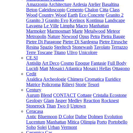
Amazzonia
Architecture
Ardesia
Atelier
Basaltina
Beton
Caleidoscopio
Cemento
Chalon
Citta
Class
Wood
Country Wood
Earth
Eco Concrete
Granito 2
Granito 3
Granito Evo
Kerinox
Kontinua
Landscape
Lavagna
Le Ville
Limpha
Macro
Manhattan
Marmoker
Marmosmart
Marte
Metalwood
Meteor
Metropolis
Nature
Newood
Opus
Petra
Pietra Bauge
Pietre Di Paragone
Pietre Di Sardegna
Pietre Etrusche
Resina
Spazio
Steeltech
Stonewash
Tavolato
Terrazzo
Terre Toscane
Titano
Ulivo
Unicolore
CE.SI
Antislip
Art Deco
Cosmo
Epoque
Fantasie
Full Body
Lucidi
Matt
Mosaici Atlantica
Mosaici Hellas
Ottagono
Cedit
Araldica
Archeologie
Chimera
Cromatica
Euridice
Matrice
Policroma
Rilievi
Storie
Tesori
Century
Aurum
Blend
CONTACT
Cottage
Cristalia
Ecostone
Geology
Glam
Jasper
Medley
Reaction
Rocknest
Stonerock
Titan
Two 0
Uptown
Ceracasa
Antic
Bluemoon
D Color
Dafne
Dolmen
Evolution
Lucentum
Manhattan
Mitica
Olimpia
Porto
Portobello
Soho
Solei
Urban
Vermont
Ceramica Cas