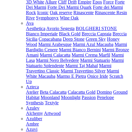
3D White
Allure
Cliff
Drift
Empire
Epos
Force
Forte
Dei Marmi
Forte Dei Marmi Quark
Forte dei Marmi
Rock
Iconic
Oak reserve
Rinascente
Rinascente Resin
Rive
Symphonyx
Wine Oak
Ava
Aesthetica
Avorio Segesta
BOLGHERI STONE
Bianco Imperiale
Black Gold
Breccia Capraia
Breccia
Sicilia
Copacabana
Deep Stone
Green Sky
Honey
Wood
Marmi Arabesque
Marmi Azul Macauba
Marmi
Bardiglio Cenere
Marmi Bianco Bernini
Marmi Bronze
Amani
Marmi Calacatta
Marmi Crema Marfil
Marmi
Lasa
Marmi Nero Belvedere
Marmi Statuario
Marmi
Statuario Splendente
Marmi Taj Mahal
Marmi
Travertino Classic
Marmi Travertino Silver
Marmi
White Macauba
Marmo E Pietra
Onice Iride
Scratch
Up
Azteca
Atelier
Beta Calacatta
Calacatta Gold
Domino
Ground
Habitat
Moonland
Moonlight
Passion
Penelope
Synthesis
Textyle
Azulev
Alchemy
Artwood
Azuliber
Ambre
Azuvi