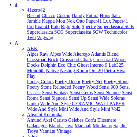
4
41zero42
Biscuit
Chicco
Cosmo
Dandy
Futura
Hops
Italic
Jumble
Kappa
Mou
Nok
Otto
Paper41 Lux
Paper41
Pro
Pixel41
Pulp
Rigo
Solo
Spectre
Superclassica SCB
Superclassica SCG
Superclassica SCW
Technicolor
Two
Wigwag
A
ABK
Alpes Raw
Alpes Wide
Alterego
Atlantis
Blend
Crossroad Brick
Crossroad Chalk
Crossroad Wood
Docks
Dolphin
Eco Chic
Ghost
Interno 9
Lab325
Monolith
Native
Nesting Room
Out.20
Pietra Viva
Play
Poetry Colors
Poetry Decor
Poetry Net
Poetry Stone
Poetry Stone Reloaded
Poetry Wood
Sensi 900
Sensi
Classic
Sensi Fantasy
Sensi Gems
Sensi Nuance
Sensi
Roma
Sensi Signoria
Sensi Up
Sensi Wide
Soleras
Unika
Wide And Style CERAMIC WALLPAPER
Wide And Style Mini
Wide And Style Mini Vol2
Absolut Keramika
Amund
Axel
Caristo
Celebes
Corfu
Ellesmere
Galapagos
Islandia
Java
Marshall
Mindanao
Sajalin
Troya
Vannatu
Vintage
Adex