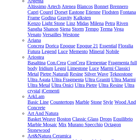
Argenta
Altissimo
Artech
Atenea
Blancos
Bonnet
Brennero
Capri
Courel
Dorset
Eastone
Etienne
Flodsten
Fontana
Frame
Godina
Gravity
Kalksten
Kenzo
Light Stone
Linz
Midas
Milena
Petra
Riven
Sangha
Shanon
Siena
Storm
Tempo
Terma
Vega
Venato
Versailles
Westone
Ariana
Concrea
Dorica
Epoque
Epoque 21
Essential
Floralia
Futura
Legend
Luce
Memento
Mineral
Nobile
Ariostea
Basaltina
Con.Crea
ConCrea
Elementae
Fragmenta full
body
Iridium
Legni
Limestone
Luce
Marmi Classici
Metal
Pietre Naturali
Resine
Silver Wave
Teknostone
Ultra Agata
Ultra Fragmenta
Ultra Graniti
Ultra Marmi
Ultra Metal
Ultra Onici
Ultra Pietre
Ultra Resine
Ultra
crystal
iCementi
ArkLam
Basic Line
Countertops
Marble
Stone
Style
Wood And
Concrete
Art And Natura
Basket Weave
Boston
Classic Glass
Drops
Equilibrio
Marble Mosaic
Mix
Murano Specchio
Octagon
Stonewood
Art&Natura Ceramica