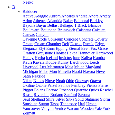
Neeko
B
Baldocer
Active
Adaggio
Akrom
Ancares
Andrea
Anore
Arkety
Arlon
Athenea
Atlantida
Baker
Balmoral
Barkley
Bayona
Bayur
Belfast
Bellagio-1
Black
Blancos
Boulevard
Boutonne
Brunswich
Calacatta
Calcutta
Canvas
Canyon
Cayenne
Code
Coliseum
Concept
Concrete
Coverty
Cream
Cream Chamber
Delf
Detroit
Ducale
Edges
Eleganza
Elyt
Enna
Epping
Eternal
Even
Fox
Grace
Grafton
Greystone
Habitat
Hakea
Hannover
Hardwood
Hedby
Hydra
Iceland
Invictus
June
Kaliva
Kamba
Kauri
Kavala
Kotibe
Kunny
Larchwood
Leeds
Liverpool
Lux Marmorea
Maia
Maine
Maryland
Michigan
Milos
Mon
Muretto
Naoki
Navora
Neve
Satin
Nexside
Nikea
Nimes
Niove
Noah
Ohio
Oneway
Otawa
Oxiline
Ozone
Parsel
Patmos
Pembrey
Pienza
Pierre
Piggot
Polaris
Portoro
Prospect
Quarzite
Quios
Raschel
Riscal
Riverdale
Rodano
Sanford
Savona
Seul
Shetland
Shira
Silver
Sitka
Solid
Statuario
Storm
Sunshine
Sutton
Tasos
Tennessee
Ural
Urban
Vancouver
Vanglih
Venice
Wacom
Wooden
Yale
York
Zermatt