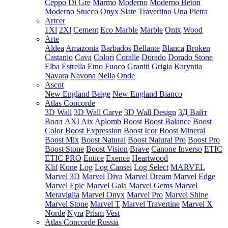
Ceppo Di Gre
Marmo
Moderno
Moderno Beton
Moderno Stucco
Onyx
Slate
Travertino
Una Pietra
Artcer
1Xl
2Xl
Cement
Eco Marble
Marble
Onix
Wood
Arte
Aldea
Amazonia
Barbados
Bellante
Blanca
Broken
Castanio
Cava
Colori
Coralle
Dorado
Dorado Stone
Elba
Estrella
Etno
Fuoco
Graniti
Grigia
Karyntia
Navara
Navona
Nella
Onde
Ascot
New England Beige
New England Bianco
Atlas Concorde
3D Wall
3D Wall Carve
3D Wall Design
3Д Вайт
Волл
AXI
Aix
Aplomb
Boost
Boost Balance
Boost
Color
Boost Expression
Boost Icor
Boost Mineral
Boost Mix
Boost Natural
Boost Natural Pro
Boost Pro
Boost Stone
Boost Vision
Brave
Canone Inverso
ETIC
ETIC PRO
Entice
Exence
Heartwood
Klif
Kone
Log
Log Cansei
Log Select
MARVEL
Marvel 3D
Marvel Diva
Marvel Dream
Marvel Edge
Marvel Epic
Marvel Gala
Marvel Gems
Marvel
Meraviglia
Marvel Onyx
Marvel Pro
Marvel Shine
Marvel Stone
Marvel T
Marvel Travertine
Marvel X
Norde
Nyra
Prism
Vest
Atlas Concorde Russia