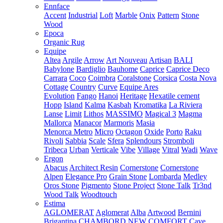
Ennface
Accent
Industrial
Loft
Marble
Onix
Pattern
Stone
Wood
Epoca
Organic Rug
Equipe
Altea
Argile
Arrow
Art Nouveau
Artisan
BALI
Babylone
Bardiglio
Bauhome
Caprice
Caprice Deco
Carrara
Coco
Coimbra
Coralstone
Corsica
Costa Nova
Cottage
Country
Curve
Equipe Ares
Evolution
Fango
Hanoi
Heritage
Hexatile cement
Hopp
Island
Kalma
Kasbah
Kromatika
La Riviera
Lanse
Limit
Lithos
MASSIMO
Magical 3
Magma
Mallorca
Manacor
Marmoris
Masia
Menorca
Metro
Micro
Octagon
Oxide
Porto
Raku
Rivoli
Sabbia
Scale
Sfera
Splendours
Stromboli
Tribeca
Urban
Verticale
Vibe
Village
Vitral
Wadi
Wave
Ergon
Abacus
Architect Resin
Cornerstone
Cornerstone
Alpen
Elegance Pro
Grain Stone
Lombarda
Medley
Oros Stone
Pigmento
Stone Project
Stone Talk
Tr3nd
Wood Talk
Woodtouch
Estima
AGLOMERAT
Aglomerat
Alba
Artwood
Bernini
Brigantina
CHAMBORD NEW
COMFORT
Cave