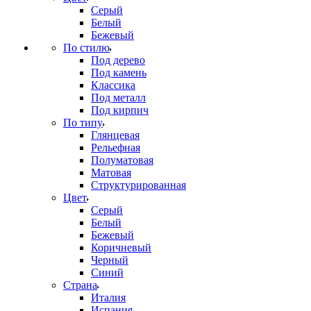
Серый
Белый
Бежевый
По стилю
Под дерево
Под камень
Классика
Под металл
Под кирпич
По типу
Глянцевая
Рельефная
Полуматовая
Матовая
Структурированная
Цвет
Серый
Белый
Бежевый
Коричневый
Черный
Синий
Страна
Италия
Испания