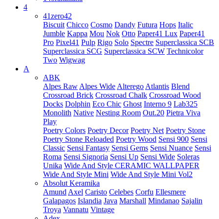
4
41zero42
Biscuit
Chicco
Cosmo
Dandy
Futura
Hops
Italic
Jumble
Kappa
Mou
Nok
Otto
Paper41 Lux
Paper41
Pro
Pixel41
Pulp
Rigo
Solo
Spectre
Superclassica SCB
Superclassica SCG
Superclassica SCW
Technicolor
Two
Wigwag
A
ABK
Alpes Raw
Alpes Wide
Alterego
Atlantis
Blend
Crossroad Brick
Crossroad Chalk
Crossroad Wood
Docks
Dolphin
Eco Chic
Ghost
Interno 9
Lab325
Monolith
Native
Nesting Room
Out.20
Pietra Viva
Play
Poetry Colors
Poetry Decor
Poetry Net
Poetry Stone
Poetry Stone Reloaded
Poetry Wood
Sensi 900
Sensi
Classic
Sensi Fantasy
Sensi Gems
Sensi Nuance
Sensi
Roma
Sensi Signoria
Sensi Up
Sensi Wide
Soleras
Unika
Wide And Style CERAMIC WALLPAPER
Wide And Style Mini
Wide And Style Mini Vol2
Absolut Keramika
Amund
Axel
Caristo
Celebes
Corfu
Ellesmere
Galapagos
Islandia
Java
Marshall
Mindanao
Sajalin
Troya
Vannatu
Vintage
Adex