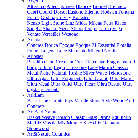
Argenta
Altissimo
Artech
Atenea
Blancos
Bonnet
Brennero
Capri
Courel
Dorset
Eastone
Etienne
Flodsten
Fontana
Frame
Godina
Gravity
Kalksten
Kenzo
Light Stone
Linz
Midas
Milena
Petra
Riven
Sangha
Shanon
Siena
Storm
Tempo
Terma
Vega
Venato
Versailles
Westone
Ariana
Concrea
Dorica
Epoque
Epoque 21
Essential
Floralia
Futura
Legend
Luce
Memento
Mineral
Nobile
Ariostea
Basaltina
Con.Crea
ConCrea
Elementae
Fragmenta full
body
Iridium
Legni
Limestone
Luce
Marmi Classici
Metal
Pietre Naturali
Resine
Silver Wave
Teknostone
Ultra Agata
Ultra Fragmenta
Ultra Graniti
Ultra Marmi
Ultra Metal
Ultra Onici
Ultra Pietre
Ultra Resine
Ultra
crystal
iCementi
ArkLam
Basic Line
Countertops
Marble
Stone
Style
Wood And
Concrete
Art And Natura
Basket Weave
Boston
Classic Glass
Drops
Equilibrio
Marble Mosaic
Mix
Murano Specchio
Octagon
Stonewood
Art&Natura Ceramica