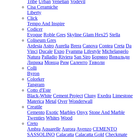
Tribe
Urban
Venetian
Vodevil
Cisa Ceramiche
Liberty
Click
Tempo And Inspire
Codicer
Evoque
Roble Gres
Skyline Glam Hex25
Stella
Coliseum Gres
Ardesia
Astro
Aurelia
Brera
Canova
Contea
Creta
Da
Vinci
Ducale
Expo
Fyamma
Lifestyle
Michelangelo
Natura
Palladio
Riviera
San Siro
Бормио
Вивальди
Лирика
Монца
Рим
Саленто
Тиволи
Colli
Byron
Colorker
Tangram
Cotto d'Este
Black-White
Cement Project
Cluny
Exedra
Limestone
Materica
Metal
Over
Wonderwall
Creatile
Cemento
Exotic
Marbles
Onyx
Stone And Marble
Twenties
Whites
Wood
Creto
Ambra
Aquarelle
Aurora
Avenzo
CEMENTO
SASSOLINO
Calacatta
Calacatta Gold
Checkmate