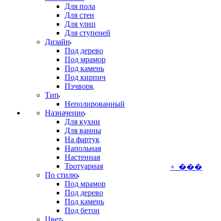
Для пола
Для стен
Для улиц
Для ступеней
Дизайн
Под дерево
Под мрамор
Под камень
Под кирпич
Пэчворк
Тип
Неполированный
Назначение
Для кухни
Для ванны
На фартук
Напольная
Настенная
Тротуарная
+ ���
По стилю
Под мрамор
Под дерево
Под камень
Под бетон
Цвет