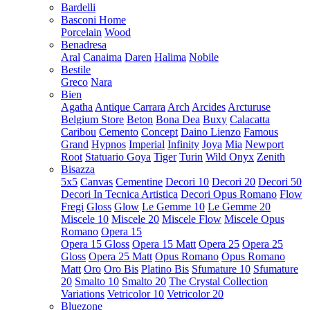
Bardelli
Basconi Home
Porcelain
Wood
Benadresa
Aral
Canaima
Daren
Halima
Nobile
Bestile
Greco
Nara
Bien
Agatha
Antique Carrara
Arch
Arcides
Arcturuse
Belgium Store
Beton
Bona Dea
Buxy
Calacatta
Caribou
Cemento
Concept
Daino Lienzo
Famous
Grand
Hypnos
Imperial
Infinity
Joya
Mia
Newport
Root
Statuario Goya
Tiger
Turin
Wild Onyx
Zenith
Bisazza
5x5
Canvas
Cementine
Decori 10
Decori 20
Decori 50
Decori In Tecnica Artistica
Decori Opus Romano
Flow
Fregi
Gloss
Glow
Le Gemme 10
Le Gemme 20
Miscele 10
Miscele 20
Miscele Flow
Miscele Opus
Romano
Opera 15
Opera 15 Gloss
Opera 15 Matt
Opera 25
Opera 25
Gloss
Opera 25 Matt
Opus Romano
Opus Romano
Matt
Oro
Oro Bis
Platino Bis
Sfumature 10
Sfumature
20
Smalto 10
Smalto 20
The Crystal Collection
Variations
Vetricolor 10
Vetricolor 20
Bluezone