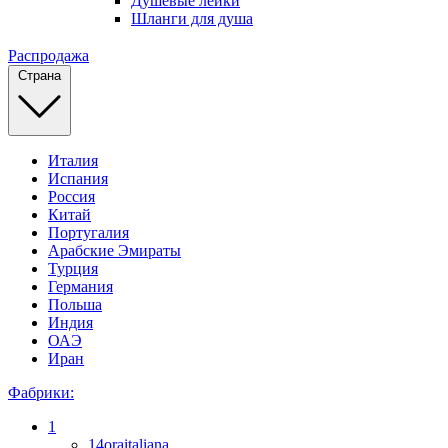
Душевые лейки
Шланги для душа
Распродажа
Страна
Италия
Испания
Россия
Китай
Португалия
Арабские Эмираты
Турция
Германия
Польша
Индия
ОАЭ
Иран
Фабрики:
1
14oraitaliana