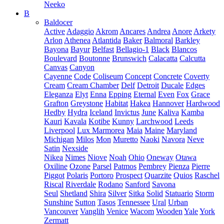
Neeko
B
Baldocer
Active
Adaggio
Akrom
Ancares
Andrea
Anore
Arkety
Arlon
Athenea
Atlantida
Baker
Balmoral
Barkley
Bayona
Bayur
Belfast
Bellagio-1
Black
Blancos
Boulevard
Boutonne
Brunswich
Calacatta
Calcutta
Canvas
Canyon
Cayenne
Code
Coliseum
Concept
Concrete
Coverty
Cream
Cream Chamber
Delf
Detroit
Ducale
Edges
Eleganza
Elyt
Enna
Epping
Eternal
Even
Fox
Grace
Grafton
Greystone
Habitat
Hakea
Hannover
Hardwood
Hedby
Hydra
Iceland
Invictus
June
Kaliva
Kamba
Kauri
Kavala
Kotibe
Kunny
Larchwood
Leeds
Liverpool
Lux Marmorea
Maia
Maine
Maryland
Michigan
Milos
Mon
Muretto
Naoki
Navora
Neve
Satin
Nexside
Nikea
Nimes
Niove
Noah
Ohio
Oneway
Otawa
Oxiline
Ozone
Parsel
Patmos
Pembrey
Pienza
Pierre
Piggot
Polaris
Portoro
Prospect
Quarzite
Quios
Raschel
Riscal
Riverdale
Rodano
Sanford
Savona
Seul
Shetland
Shira
Silver
Sitka
Solid
Statuario
Storm
Sunshine
Sutton
Tasos
Tennessee
Ural
Urban
Vancouver
Vanglih
Venice
Wacom
Wooden
Yale
York
Zermatt