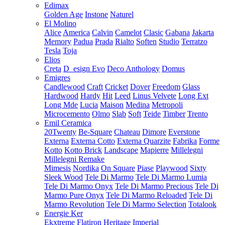
Edimax
Golden Age
Instone
Naturel
El Molino
Alice
America
Calvin
Camelot
Clasic
Gabana
Jakarta
Memory
Padua
Prada
Rialto
Soften
Studio
Terratzo
Tesla
Toja
Elios
Creta
D_esign Evo
Deco Anthology
Domus
Emigres
Candlewood
Craft
Cricket
Dover
Freedom
Glass
Hardwood
Hardy
Hit
Leed
Linus Velvete
Long Ext
Long Mde
Lucia
Maison
Medina
Metropoli
Microcemento
Olmo
Slab
Soft
Teide
Timber
Trento
Emil Ceramica
20Twenty
Be-Square
Chateau
Dimore
Everstone
Externa
Externa Cotto
Externa Quarzite
Fabrika
Forme
Kotto
Kotto Brick
Landscape
Mapierre
Millelegni
Millelegni Remake
Mimesis
Nordika
On Square
Piase
Playwood
Sixty
Sleek Wood
Tele Di Marmo
Tele Di Marmo Lumia
Tele Di Marmo Onyx
Tele Di Marmo Precious
Tele Di
Marmo Pure Onyx
Tele Di Marmo Reloaded
Tele Di
Marmo Revolution
Tele Di Marmo Selection
Totalook
Energie Ker
Ekxtreme
Flatiron
Heritage
Imperial