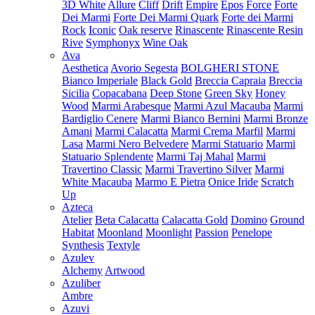
3D White
Allure
Cliff
Drift
Empire
Epos
Force
Forte
Dei Marmi
Forte Dei Marmi Quark
Forte dei Marmi
Rock
Iconic
Oak reserve
Rinascente
Rinascente Resin
Rive
Symphonyx
Wine Oak
Ava
Aesthetica
Avorio Segesta
BOLGHERI STONE
Bianco Imperiale
Black Gold
Breccia Capraia
Breccia
Sicilia
Copacabana
Deep Stone
Green Sky
Honey
Wood
Marmi Arabesque
Marmi Azul Macauba
Marmi
Bardiglio Cenere
Marmi Bianco Bernini
Marmi Bronze
Amani
Marmi Calacatta
Marmi Crema Marfil
Marmi
Lasa
Marmi Nero Belvedere
Marmi Statuario
Marmi
Statuario Splendente
Marmi Taj Mahal
Marmi
Travertino Classic
Marmi Travertino Silver
Marmi
White Macauba
Marmo E Pietra
Onice Iride
Scratch
Up
Azteca
Atelier
Beta Calacatta
Calacatta Gold
Domino
Ground
Habitat
Moonland
Moonlight
Passion
Penelope
Synthesis
Textyle
Azulev
Alchemy
Artwood
Azuliber
Ambre
Azuvi