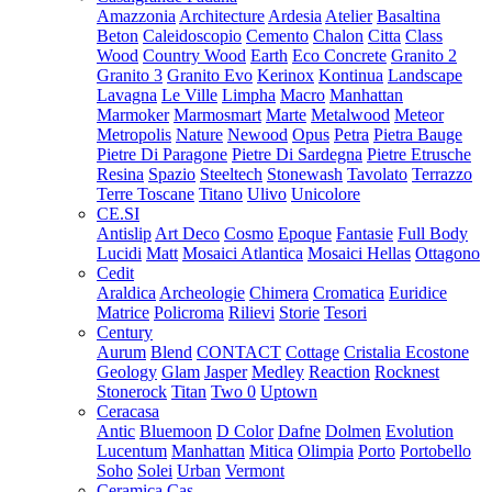
Amazzonia
Architecture
Ardesia
Atelier
Basaltina
Beton
Caleidoscopio
Cemento
Chalon
Citta
Class
Wood
Country Wood
Earth
Eco Concrete
Granito 2
Granito 3
Granito Evo
Kerinox
Kontinua
Landscape
Lavagna
Le Ville
Limpha
Macro
Manhattan
Marmoker
Marmosmart
Marte
Metalwood
Meteor
Metropolis
Nature
Newood
Opus
Petra
Pietra Bauge
Pietre Di Paragone
Pietre Di Sardegna
Pietre Etrusche
Resina
Spazio
Steeltech
Stonewash
Tavolato
Terrazzo
Terre Toscane
Titano
Ulivo
Unicolore
CE.SI
Antislip
Art Deco
Cosmo
Epoque
Fantasie
Full Body
Lucidi
Matt
Mosaici Atlantica
Mosaici Hellas
Ottagono
Cedit
Araldica
Archeologie
Chimera
Cromatica
Euridice
Matrice
Policroma
Rilievi
Storie
Tesori
Century
Aurum
Blend
CONTACT
Cottage
Cristalia
Ecostone
Geology
Glam
Jasper
Medley
Reaction
Rocknest
Stonerock
Titan
Two 0
Uptown
Ceracasa
Antic
Bluemoon
D Color
Dafne
Dolmen
Evolution
Lucentum
Manhattan
Mitica
Olimpia
Porto
Portobello
Soho
Solei
Urban
Vermont
Ceramica Cas