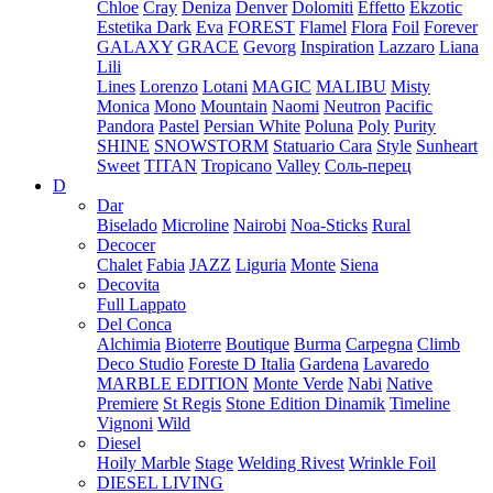
Chloe
Cray
Deniza
Denver
Dolomiti
Effetto
Ekzotic
Estetika Dark
Eva
FOREST
Flamel
Flora
Foil
Forever
GALAXY
GRACE
Gevorg
Inspiration
Lazzaro
Liana
Lili
Lines
Lorenzo
Lotani
MAGIC
MALIBU
Misty
Monica
Mono
Mountain
Naomi
Neutron
Pacific
Pandora
Pastel
Persian White
Poluna
Poly
Purity
SHINE
SNOWSTORM
Statuario Cara
Style
Sunheart
Sweet
TITAN
Tropicano
Valley
Соль-перец
D
Dar
Biselado
Microline
Nairobi
Noa-Sticks
Rural
Decocer
Chalet
Fabia
JAZZ
Liguria
Monte
Siena
Decovita
Full Lappato
Del Conca
Alchimia
Bioterre
Boutique
Burma
Carpegna
Climb
Deco Studio
Foreste D Italia
Gardena
Lavaredo
MARBLE EDITION
Monte Verde
Nabi
Native
Premiere
St Regis
Stone Edition Dinamik
Timeline
Vignoni
Wild
Diesel
Hoily Marble
Stage
Welding Rivest
Wrinkle Foil
DIESEL LIVING