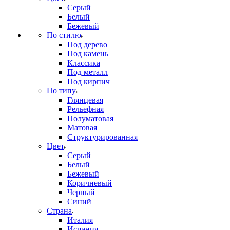
Серый
Белый
Бежевый
По стилю
Под дерево
Под камень
Классика
Под металл
Под кирпич
По типу
Глянцевая
Рельефная
Полуматовая
Матовая
Структурированная
Цвет
Серый
Белый
Бежевый
Коричневый
Черный
Синий
Страна
Италия
Испания