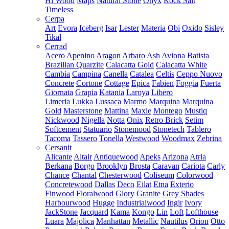
Hi Wood
Maps
Natural Stone
Onyx
Rock Salt
Timeless
Cerpa
Art
Evora
Iceberg
Isar
Lester
Materia
Obi
Oxido
Sisley
Tikal
Cerrad
Acero
Apenino
Aragon
Arbaro
Ash
Aviona
Batista
Brazilian Quarzite
Calacatta Gold
Calacatta White
Cambia
Campina
Canella
Catalea
Celtis
Ceppo Nuovo
Concrete
Cortone
Cottage
Epica
Fabien
Foggia
Fuerta
Giornata
Grapia
Katania
Laroya
Libero
Limeria
Lukka
Lussaca
Marmo
Marquina
Marquina
Gold
Masterstone
Mattina
Maxie
Montego
Mustiq
Nickwood
Nigella
Notta
Onix
Retro Brick
Setim
Softcement
Statuario
Stonemood
Stonetech
Tablero
Tacoma
Tassero
Tonella
Westwood
Woodmax
Zebrina
Cersanit
Alicante
Altair
Antiquewood
Apeks
Arizona
Atria
Berkana
Borgo
Brooklyn
Brosta
Caravan
Cariota
Carly
Chance
Chantal
Chesterwood
Coliseum
Colorwood
Concretewood
Dallas
Deco
Eilat
Etna
Exterio
Finwood
Floralwood
Glory
Granite
Grey Shades
Harbourwood
Hugge
Industrialwood
Ingir
Ivory
JackStone
Jacquard
Kama
Kongo
Lin
Loft
Lofthouse
Luara
Majolica
Manhattan
Metallic
Nautilus
Orion
Otto