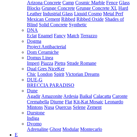
Arizona Concrete
Camp
Cosmic Marble
Fence
Glass
Blocks
Grunge Concrete
Grunge Concrete XL
Hard
Leather
Industrial Glass
Liquid Cosmo
Metal Perf
Mexican Cement
Ribbed
Ribbed Oxide
Shades of
Blind
Solid Concrete
Synthetic
DNA
Eclat
Enamel
Fancy
Match
Terrazzo
Dogma
Project Antibacterial
Dom Ceramiche
Domus Linea
Imperi
Piazza
Pietra
Strade Romane
Dual Gres NiceKer
Chic
London
Spirit
Victorian Dreams
DUE-G
BRECCIA PARADISO
Dune
Agadir
Amazonite
Ardesia
Baikal
Calacatta
Caronte
Cremabella
Diurne
Flat
Kit-Kat Mosaic
Leonardo
Mintons
Nusa
Quercus
Selene
Zement
Durstone
Indiga
Dvomo
Adrenaline
Ghost
Modular
Montecarlo
E