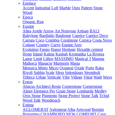
Ennface
Accent
Industrial
Loft
Marble
Onix
Pattern
Stone
Wood
Epoca
Organic Rug
Equipe
Altea
Argile
Arrow
Art Nouveau
Artisan
BALI
Babylone
Bardiglio
Bauhome
Caprice
Caprice Deco
Carrara
Coco
Coimbra
Coralstone
Corsica
Costa Nova
Cottage
Country
Curve
Equipe Ares
Evolution
Fango
Hanoi
Heritage
Hexatile cement
Hopp
Island
Kalma
Kasbah
Kromatika
La Riviera
Lanse
Limit
Lithos
MASSIMO
Magical 3
Magma
Mallorca
Manacor
Marmoris
Masia
Menorca
Metro
Micro
Octagon
Oxide
Porto
Raku
Rivoli
Sabbia
Scale
Sfera
Splendours
Stromboli
Tribeca
Urban
Verticale
Vibe
Village
Vitral
Wadi
Wave
Ergon
Abacus
Architect Resin
Cornerstone
Cornerstone
Alpen
Elegance Pro
Grain Stone
Lombarda
Medley
Oros Stone
Pigmento
Stone Project
Stone Talk
Tr3nd
Wood Talk
Woodtouch
Estima
AGLOMERAT
Aglomerat
Alba
Artwood
Bernini
Brigantina
CHAMBORD NEW
COMFORT
Cave