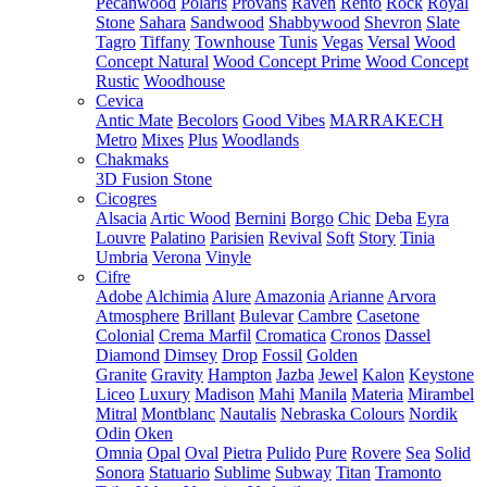
Pecanwood
Polaris
Provans
Raven
Rento
Rock
Royal
Stone
Sahara
Sandwood
Shabbywood
Shevron
Slate
Tagro
Tiffany
Townhouse
Tunis
Vegas
Versal
Wood
Concept Natural
Wood Concept Prime
Wood Concept
Rustic
Woodhouse
Cevica
Antic Mate
Becolors
Good Vibes
MARRAKECH
Metro
Mixes
Plus
Woodlands
Chakmaks
3D Fusion Stone
Cicogres
Alsacia
Artic Wood
Bernini
Borgo
Chic
Deba
Eyra
Louvre
Palatino
Parisien
Revival
Soft
Story
Tinia
Umbria
Verona
Vinyle
Cifre
Adobe
Alchimia
Alure
Amazonia
Arianne
Arvora
Atmosphere
Brillant
Bulevar
Cambre
Casetone
Colonial
Crema Marfil
Cromatica
Cronos
Dassel
Diamond
Dimsey
Drop
Fossil
Golden
Granite
Gravity
Hampton
Jazba
Jewel
Kalon
Keystone
Liceo
Luxury
Madison
Mahi
Manila
Materia
Mirambel
Mitral
Montblanc
Nautalis
Nebraska Colours
Nordik
Odin
Oken
Omnia
Opal
Oval
Pietra
Pulido
Pure
Rovere
Sea
Solid
Sonora
Statuario
Sublime
Subway
Titan
Tramonto