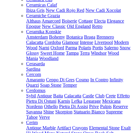
Ceramicas Calaf
Ibiza Gris
New Cadi Rojo Red
New Cadi Xocolat
Ceramiche Grazia
Althaus
Amarcord
Boiserie
Cottage
Electa
Elegance
Epoque
New Classic
Old England
Retro
Ceramika Konskie
Amsterdam
Bohemy
Botanica
Braga
Brennero
Calacatta
Cordoba
Glamour
Intense
Liverpool
Modern
Wood
Narni
Oxford
Parma
Polaris
Portis
Salerno
Snow
Glossy
Sweet Home
Tampa
Terra
Windsor
Wood
Mania
Woodland
Cerasarda
Sardina
Cercom
Amaranto
Ceppo Di Gres
Cosmo
In Contro
Infinity
Quarzi
Soap Stone
Temper
Cerdomus
Sybil
Antique
Baita
Calacatta
Castle
Club
Crete
Effetto
Pietra Di Ostuni
Karnis
Lefka
Legarage
Mexicana
Nordenn
Othello
Pietra Di Assisi
Prive
Pulpis
Reserve
Savanna
Shine
Skorpion
Statuario Bianco
Supreme
Tahoe
Verve
Cerim
Antique Marble
Artifact
Crayons
Elemental Stone
Exalt