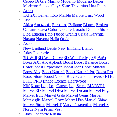
Ceppo Di Gre
Marmo
Moderno
Moderno Beton
Moderno Stucco
Onyx
Slate
Travertino
Una Pietra
Artcer
1Xl
2Xl
Cement
Eco Marble
Marble
Onix
Wood
Arte
Aldea
Amazonia
Barbados
Bellante
Blanca
Broken
Castanio
Cava
Colori
Coralle
Dorado
Dorado Stone
Elba
Estrella
Etno
Fuoco
Graniti
Grigia
Karyntia
Navara
Navona
Nella
Onde
Ascot
New England Beige
New England Bianco
Atlas Concorde
3D Wall
3D Wall Carve
3D Wall Design
3Д Вайт
Волл
AXI
Aix
Aplomb
Boost
Boost Balance
Boost
Color
Boost Expression
Boost Icor
Boost Mineral
Boost Mix
Boost Natural
Boost Natural Pro
Boost Pro
Boost Stone
Boost Vision
Brave
Canone Inverso
ETIC
ETIC PRO
Entice
Exence
Heartwood
Klif
Kone
Log
Log Cansei
Log Select
MARVEL
Marvel 3D
Marvel Diva
Marvel Dream
Marvel Edge
Marvel Epic
Marvel Gala
Marvel Gems
Marvel
Meraviglia
Marvel Onyx
Marvel Pro
Marvel Shine
Marvel Stone
Marvel T
Marvel Travertine
Marvel X
Norde
Nyra
Prism
Vest
Atlas Concorde Russia