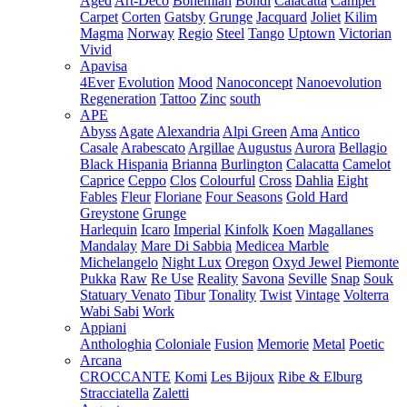
Aged
Art-Deco
Bohemian
Bondi
Calacatta
Camper
Carpet
Corten
Gatsby
Grunge
Jacquard
Joliet
Kilim
Magma
Norway
Regio
Steel
Tango
Uptown
Victorian
Vivid
Apavisa
4Ever
Evolution
Mood
Nanoconcept
Nanoevolution
Regeneration
Tattoo
Zinc
south
APE
Abyss
Agate
Alexandria
Alpi Green
Ama
Antico
Casale
Arabescato
Argillae
Augustus
Aurora
Bellagio
Black Hispania
Brianna
Burlington
Calacatta
Camelot
Caprice
Ceppo
Clos
Colourful
Cross
Dahlia
Eight
Fables
Fleur
Floriane
Four Seasons
Gold Hard
Greystone
Grunge
Harlequin
Icaro
Imperial
Kinfolk
Koen
Magallanes
Mandalay
Mare Di Sabbia
Medicea Marble
Michelangelo
Night Lux
Oregon
Oxyd Jewel
Piemonte
Pukka
Raw
Re Use
Reality
Savona
Seville
Snap
Souk
Statuary Venato
Tibur
Tonality
Twist
Vintage
Volterra
Wabi Sabi
Work
Appiani
Anthologhia
Coloniale
Fusion
Memorie
Metal
Poetic
Arcana
CROCCANTE
Komi
Les Bijoux
Ribe & Elburg
Stracciatella
Zaletti