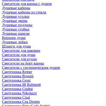
Смесители для ванны с душем
Душевые кабины
Душевые кабины из стекла
Душевые уголки
Душевые двери
Душевые поддоны
Душевые стойки
Душевые панели
Верхние души
Душевые лейки
Шланги для душа
Смесители для раковин
Смесители для душа
Смесители для кухни
Смесители на борт ванны
Смесители с гигиеническим душем
Сантехника Remer
Сантехника Bossini
Сантехника Gessi
Сантехника IB Rubinetti
Сантехника Giulini
Сантехника Nikolazzi
Сантехника Cisal
Сантехника Cea Design
Сантехника Fima Carlo frattini