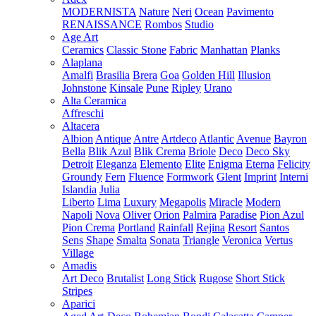
MODERNISTA
Nature
Neri
Ocean
Pavimento
RENAISSANCE
Rombos
Studio
Age Art
Ceramics
Classic Stone
Fabric
Manhattan
Planks
Alaplana
Amalfi
Brasilia
Brera
Goa
Golden Hill
Illusion
Johnstone
Kinsale
Pune
Ripley
Urano
Alta Ceramica
Affreschi
Altacera
Albion
Antique
Antre
Artdeco
Atlantic
Avenue
Bayron
Bella
Blik Azul
Blik Crema
Briole
Deco
Deco Sky
Detroit
Eleganza
Elemento
Elite
Enigma
Eterna
Felicity
Groundy
Fern
Fluence
Formwork
Glent
Imprint
Interni
Islandia
Julia
Liberto
Lima
Luxury
Megapolis
Miracle
Modern
Napoli
Nova
Oliver
Orion
Palmira
Paradise
Pion Azul
Pion Crema
Portland
Rainfall
Rejina
Resort
Santos
Sens
Shape
Smalta
Sonata
Triangle
Veronica
Vertus
Village
Amadis
Art Deco
Brutalist
Long Stick
Rugose
Short Stick
Stripes
Aparici