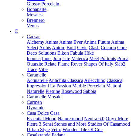
Glossy
Porcelain
Bonaparte
Mosaics
Brennero
Venus
C
Caesar
Alchemy
Anima
Anima Ever
Anima Futura
Anima
Select
Arthis
Autore
Built
Civic
Clash
Cocoon
Core
Deco Solutions
Eikon
Fabula
Hike
Iconica
Inner
Join
Life
Materica
Meet
Portraits
Prima
Quarzite
Relate Flame
Rever
Shapes Of Italy
Slab2
Trace
Vibe
Caramelle
Acquarelle
Antichita Classica
Arlecchino
Classica
Impressioni
La Passion
Marble Porcelain
Mattoni
Naturelle
Pietrine
Rosewood
Sabbia
Caramelle Mosaic
Carmen
Dynamic
Casa Dolce Casa
Essential Mood
Nature mood
Neutra 6.0
Onyx More
Pietre 3
Sensi
Stones and More
Studios Of Casamood
Urban Style
Vetro
Wooden Tile Of Cdc
Casalgrande Padana