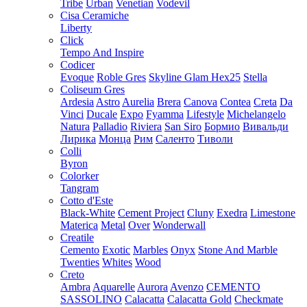
Tribe
Urban
Venetian
Vodevil
Cisa Ceramiche
Liberty
Click
Tempo And Inspire
Codicer
Evoque
Roble Gres
Skyline Glam Hex25
Stella
Coliseum Gres
Ardesia
Astro
Aurelia
Brera
Canova
Contea
Creta
Da
Vinci
Ducale
Expo
Fyamma
Lifestyle
Michelangelo
Natura
Palladio
Riviera
San Siro
Бормио
Вивальди
Лирика
Монца
Рим
Саленто
Тиволи
Colli
Byron
Colorker
Tangram
Cotto d'Este
Black-White
Cement Project
Cluny
Exedra
Limestone
Materica
Metal
Over
Wonderwall
Creatile
Cemento
Exotic
Marbles
Onyx
Stone And Marble
Twenties
Whites
Wood
Creto
Ambra
Aquarelle
Aurora
Avenzo
CEMENTO
SASSOLINO
Calacatta
Calacatta Gold
Checkmate