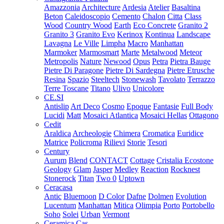
Amazzonia
Architecture
Ardesia
Atelier
Basaltina
Beton
Caleidoscopio
Cemento
Chalon
Citta
Class
Wood
Country Wood
Earth
Eco Concrete
Granito 2
Granito 3
Granito Evo
Kerinox
Kontinua
Landscape
Lavagna
Le Ville
Limpha
Macro
Manhattan
Marmoker
Marmosmart
Marte
Metalwood
Meteor
Metropolis
Nature
Newood
Opus
Petra
Pietra Bauge
Pietre Di Paragone
Pietre Di Sardegna
Pietre Etrusche
Resina
Spazio
Steeltech
Stonewash
Tavolato
Terrazzo
Terre Toscane
Titano
Ulivo
Unicolore
CE.SI
Antislip
Art Deco
Cosmo
Epoque
Fantasie
Full Body
Lucidi
Matt
Mosaici Atlantica
Mosaici Hellas
Ottagono
Cedit
Araldica
Archeologie
Chimera
Cromatica
Euridice
Matrice
Policroma
Rilievi
Storie
Tesori
Century
Aurum
Blend
CONTACT
Cottage
Cristalia
Ecostone
Geology
Glam
Jasper
Medley
Reaction
Rocknest
Stonerock
Titan
Two 0
Uptown
Ceracasa
Antic
Bluemoon
D Color
Dafne
Dolmen
Evolution
Lucentum
Manhattan
Mitica
Olimpia
Porto
Portobello
Soho
Solei
Urban
Vermont
Ceramica Cas