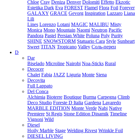
Chloe
Cray
Deniza
Denver
Dolomiti
Effetto
Ekzotic
Estetika Dark
Eva
FOREST
Flamel
Flora
Foil
Forever
GALAXY
GRACE
Gevorg
Inspiration
Lazzaro
Liana
Lili
Lines
Lorenzo
Lotani
MAGIC
MALIBU
Misty
Monica
Mono
Mountain
Naomi
Neutron
Pacific
Pandora
Pastel
Persian White
Poluna
Poly
Purity
SHINE
SNOWSTORM
Statuario Cara
Style
Sunheart
Sweet
TITAN
Tropicano
Valley
Соль-перец
D
Dar
Biselado
Microline
Nairobi
Noa-Sticks
Rural
Decocer
Chalet
Fabia
JAZZ
Liguria
Monte
Siena
Decovita
Full Lappato
Del Conca
Alchimia
Bioterre
Boutique
Burma
Carpegna
Climb
Deco Studio
Foreste D Italia
Gardena
Lavaredo
MARBLE EDITION
Monte Verde
Nabi
Native
Premiere
St Regis
Stone Edition Dinamik
Timeline
Vignoni
Wild
Diesel
Hoily Marble
Stage
Welding Rivest
Wrinkle Foil
DIESEL LIVING