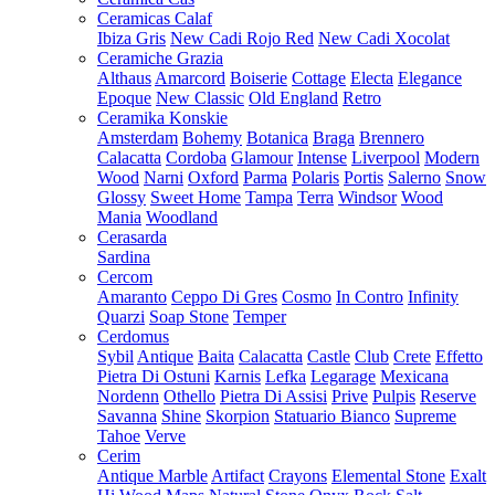
Ceramicas Calaf
Ibiza Gris
New Cadi Rojo Red
New Cadi Xocolat
Ceramiche Grazia
Althaus
Amarcord
Boiserie
Cottage
Electa
Elegance
Epoque
New Classic
Old England
Retro
Ceramika Konskie
Amsterdam
Bohemy
Botanica
Braga
Brennero
Calacatta
Cordoba
Glamour
Intense
Liverpool
Modern
Wood
Narni
Oxford
Parma
Polaris
Portis
Salerno
Snow
Glossy
Sweet Home
Tampa
Terra
Windsor
Wood
Mania
Woodland
Cerasarda
Sardina
Cercom
Amaranto
Ceppo Di Gres
Cosmo
In Contro
Infinity
Quarzi
Soap Stone
Temper
Cerdomus
Sybil
Antique
Baita
Calacatta
Castle
Club
Crete
Effetto
Pietra Di Ostuni
Karnis
Lefka
Legarage
Mexicana
Nordenn
Othello
Pietra Di Assisi
Prive
Pulpis
Reserve
Savanna
Shine
Skorpion
Statuario Bianco
Supreme
Tahoe
Verve
Cerim
Antique Marble
Artifact
Crayons
Elemental Stone
Exalt