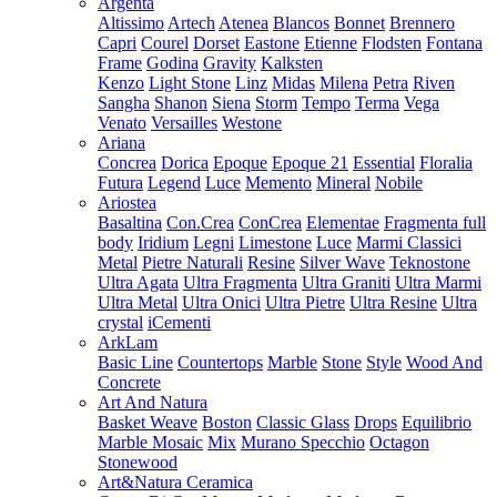
Argenta
Altissimo
Artech
Atenea
Blancos
Bonnet
Brennero
Capri
Courel
Dorset
Eastone
Etienne
Flodsten
Fontana
Frame
Godina
Gravity
Kalksten
Kenzo
Light Stone
Linz
Midas
Milena
Petra
Riven
Sangha
Shanon
Siena
Storm
Tempo
Terma
Vega
Venato
Versailles
Westone
Ariana
Concrea
Dorica
Epoque
Epoque 21
Essential
Floralia
Futura
Legend
Luce
Memento
Mineral
Nobile
Ariostea
Basaltina
Con.Crea
ConCrea
Elementae
Fragmenta full
body
Iridium
Legni
Limestone
Luce
Marmi Classici
Metal
Pietre Naturali
Resine
Silver Wave
Teknostone
Ultra Agata
Ultra Fragmenta
Ultra Graniti
Ultra Marmi
Ultra Metal
Ultra Onici
Ultra Pietre
Ultra Resine
Ultra
crystal
iCementi
ArkLam
Basic Line
Countertops
Marble
Stone
Style
Wood And
Concrete
Art And Natura
Basket Weave
Boston
Classic Glass
Drops
Equilibrio
Marble Mosaic
Mix
Murano Specchio
Octagon
Stonewood
Art&Natura Ceramica