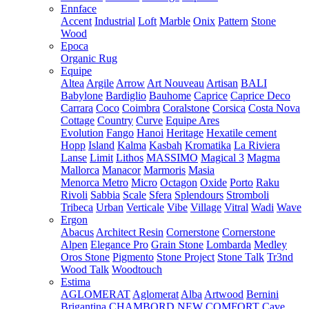
Ennface
Accent
Industrial
Loft
Marble
Onix
Pattern
Stone
Wood
Epoca
Organic Rug
Equipe
Altea
Argile
Arrow
Art Nouveau
Artisan
BALI
Babylone
Bardiglio
Bauhome
Caprice
Caprice Deco
Carrara
Coco
Coimbra
Coralstone
Corsica
Costa Nova
Cottage
Country
Curve
Equipe Ares
Evolution
Fango
Hanoi
Heritage
Hexatile cement
Hopp
Island
Kalma
Kasbah
Kromatika
La Riviera
Lanse
Limit
Lithos
MASSIMO
Magical 3
Magma
Mallorca
Manacor
Marmoris
Masia
Menorca
Metro
Micro
Octagon
Oxide
Porto
Raku
Rivoli
Sabbia
Scale
Sfera
Splendours
Stromboli
Tribeca
Urban
Verticale
Vibe
Village
Vitral
Wadi
Wave
Ergon
Abacus
Architect Resin
Cornerstone
Cornerstone
Alpen
Elegance Pro
Grain Stone
Lombarda
Medley
Oros Stone
Pigmento
Stone Project
Stone Talk
Tr3nd
Wood Talk
Woodtouch
Estima
AGLOMERAT
Aglomerat
Alba
Artwood
Bernini
Brigantina
CHAMBORD NEW
COMFORT
Cave