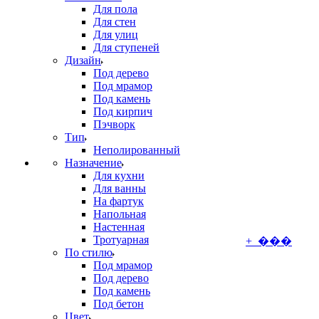
Для пола
Для стен
Для улиц
Для ступеней
Дизайн
Под дерево
Под мрамор
Под камень
Под кирпич
Пэчворк
Тип
Неполированный
Назначение
Для кухни
Для ванны
На фартук
Напольная
Настенная
Тротуарная
+ ���
По стилю
Под мрамор
Под дерево
Под камень
Под бетон
Цвет