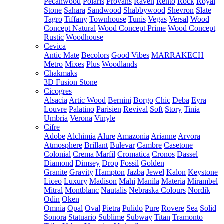
Pecanwood
Polaris
Provans
Raven
Rento
Rock
Royal
Stone
Sahara
Sandwood
Shabbywood
Shevron
Slate
Tagro
Tiffany
Townhouse
Tunis
Vegas
Versal
Wood
Concept Natural
Wood Concept Prime
Wood Concept
Rustic
Woodhouse
Cevica
Antic Mate
Becolors
Good Vibes
MARRAKECH
Metro
Mixes
Plus
Woodlands
Chakmaks
3D Fusion Stone
Cicogres
Alsacia
Artic Wood
Bernini
Borgo
Chic
Deba
Eyra
Louvre
Palatino
Parisien
Revival
Soft
Story
Tinia
Umbria
Verona
Vinyle
Cifre
Adobe
Alchimia
Alure
Amazonia
Arianne
Arvora
Atmosphere
Brillant
Bulevar
Cambre
Casetone
Colonial
Crema Marfil
Cromatica
Cronos
Dassel
Diamond
Dimsey
Drop
Fossil
Golden
Granite
Gravity
Hampton
Jazba
Jewel
Kalon
Keystone
Liceo
Luxury
Madison
Mahi
Manila
Materia
Mirambel
Mitral
Montblanc
Nautalis
Nebraska Colours
Nordik
Odin
Oken
Omnia
Opal
Oval
Pietra
Pulido
Pure
Rovere
Sea
Solid
Sonora
Statuario
Sublime
Subway
Titan
Tramonto