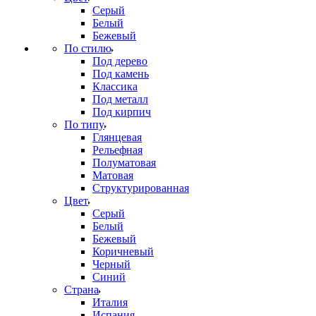
Серый
Белый
Бежевый
По стилю
Под дерево
Под камень
Классика
Под металл
Под кирпич
По типу
Глянцевая
Рельефная
Полуматовая
Матовая
Структурированная
Цвет
Серый
Белый
Бежевый
Коричневый
Черный
Синий
Страна
Италия
Испания