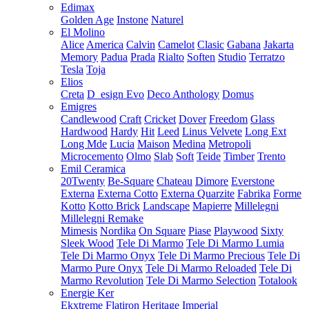
Edimax
Golden Age
Instone
Naturel
El Molino
Alice
America
Calvin
Camelot
Clasic
Gabana
Jakarta
Memory
Padua
Prada
Rialto
Soften
Studio
Terratzo
Tesla
Toja
Elios
Creta
D_esign Evo
Deco Anthology
Domus
Emigres
Candlewood
Craft
Cricket
Dover
Freedom
Glass
Hardwood
Hardy
Hit
Leed
Linus Velvete
Long Ext
Long Mde
Lucia
Maison
Medina
Metropoli
Microcemento
Olmo
Slab
Soft
Teide
Timber
Trento
Emil Ceramica
20Twenty
Be-Square
Chateau
Dimore
Everstone
Externa
Externa Cotto
Externa Quarzite
Fabrika
Forme
Kotto
Kotto Brick
Landscape
Mapierre
Millelegni
Millelegni Remake
Mimesis
Nordika
On Square
Piase
Playwood
Sixty
Sleek Wood
Tele Di Marmo
Tele Di Marmo Lumia
Tele Di Marmo Onyx
Tele Di Marmo Precious
Tele Di
Marmo Pure Onyx
Tele Di Marmo Reloaded
Tele Di
Marmo Revolution
Tele Di Marmo Selection
Totalook
Energie Ker
Ekxtreme
Flatiron
Heritage
Imperial