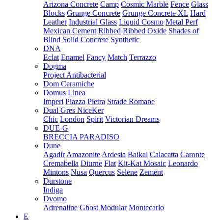
Arizona Concrete
Camp
Cosmic Marble
Fence
Glass
Blocks
Grunge Concrete
Grunge Concrete XL
Hard
Leather
Industrial Glass
Liquid Cosmo
Metal Perf
Mexican Cement
Ribbed
Ribbed Oxide
Shades of
Blind
Solid Concrete
Synthetic
DNA
Eclat
Enamel
Fancy
Match
Terrazzo
Dogma
Project Antibacterial
Dom Ceramiche
Domus Linea
Imperi
Piazza
Pietra
Strade Romane
Dual Gres NiceKer
Chic
London
Spirit
Victorian Dreams
DUE-G
BRECCIA PARADISO
Dune
Agadir
Amazonite
Ardesia
Baikal
Calacatta
Caronte
Cremabella
Diurne
Flat
Kit-Kat Mosaic
Leonardo
Mintons
Nusa
Quercus
Selene
Zement
Durstone
Indiga
Dvomo
Adrenaline
Ghost
Modular
Montecarlo
E