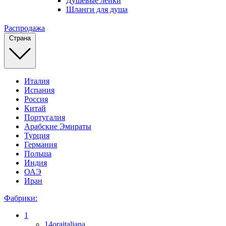
Душевые лейки
Шланги для душа
Распродажа
Страна
Италия
Испания
Россия
Китай
Португалия
Арабские Эмираты
Турция
Германия
Польша
Индия
ОАЭ
Иран
Фабрики:
1
14oraitaliana