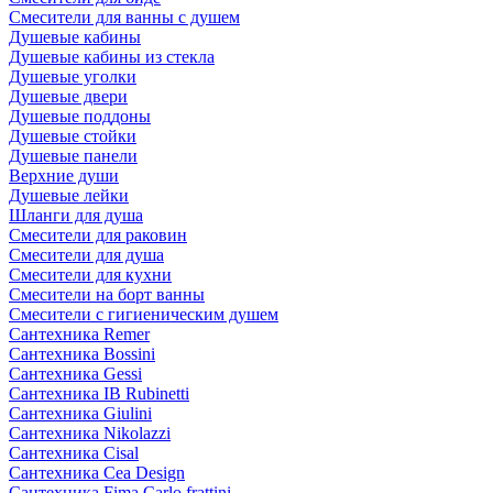
Смесители для ванны с душем
Душевые кабины
Душевые кабины из стекла
Душевые уголки
Душевые двери
Душевые поддоны
Душевые стойки
Душевые панели
Верхние души
Душевые лейки
Шланги для душа
Смесители для раковин
Смесители для душа
Смесители для кухни
Смесители на борт ванны
Смесители с гигиеническим душем
Сантехника Remer
Сантехника Bossini
Сантехника Gessi
Сантехника IB Rubinetti
Сантехника Giulini
Сантехника Nikolazzi
Сантехника Cisal
Сантехника Cea Design
Сантехника Fima Carlo frattini