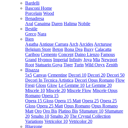
Bardelli
Basconi Home
Porcelain
Wood
Benadresa
Aral
Canaima
Daren
Halima
Nobile
Bestile
Greco
Nara
Bien
Agatha
Antique Carrara
Arch
Arcides
Arcturuse
Belgium Store
Beton
Bona Dea
Buxy
Calacatta
Caribou
Cemento
Concept
Daino Lienzo
Famous
Grand
Hypnos
Imperial
Infinity
Joya
Mia
Newport
Root
Statuario Goya
Tiger
Turin
Wild Onyx
Zenith
Bisazza
5x5
Canvas
Cementine
Decori 10
Decori 20
Decori 50
Decori In Tecnica Artistica
Decori Opus Romano
Flow
Fregi
Gloss
Glow
Le Gemme 10
Le Gemme 20
Miscele 10
Miscele 20
Miscele Flow
Miscele Opus
Romano
Opera 15
Opera 15 Gloss
Opera 15 Matt
Opera 25
Opera 25
Gloss
Opera 25 Matt
Opus Romano
Opus Romano
Matt
Oro
Oro Bis
Platino Bis
Sfumature 10
Sfumature
20
Smalto 10
Smalto 20
The Crystal Collection
Variations
Vetricolor 10
Vetricolor 20
Bluezone