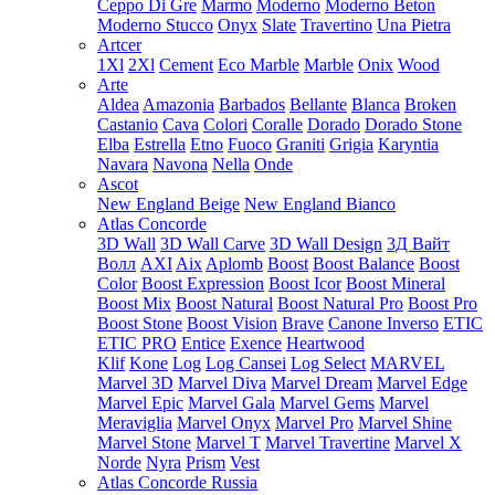
Ceppo Di Gre
Marmo
Moderno
Moderno Beton
Moderno Stucco
Onyx
Slate
Travertino
Una Pietra
Artcer
1Xl
2Xl
Cement
Eco Marble
Marble
Onix
Wood
Arte
Aldea
Amazonia
Barbados
Bellante
Blanca
Broken
Castanio
Cava
Colori
Coralle
Dorado
Dorado Stone
Elba
Estrella
Etno
Fuoco
Graniti
Grigia
Karyntia
Navara
Navona
Nella
Onde
Ascot
New England Beige
New England Bianco
Atlas Concorde
3D Wall
3D Wall Carve
3D Wall Design
3Д Вайт
Волл
AXI
Aix
Aplomb
Boost
Boost Balance
Boost
Color
Boost Expression
Boost Icor
Boost Mineral
Boost Mix
Boost Natural
Boost Natural Pro
Boost Pro
Boost Stone
Boost Vision
Brave
Canone Inverso
ETIC
ETIC PRO
Entice
Exence
Heartwood
Klif
Kone
Log
Log Cansei
Log Select
MARVEL
Marvel 3D
Marvel Diva
Marvel Dream
Marvel Edge
Marvel Epic
Marvel Gala
Marvel Gems
Marvel
Meraviglia
Marvel Onyx
Marvel Pro
Marvel Shine
Marvel Stone
Marvel T
Marvel Travertine
Marvel X
Norde
Nyra
Prism
Vest
Atlas Concorde Russia