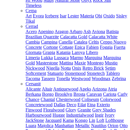
Hi Wood
Maps
Natural Stone
Onyx
Rock Salt
Timeless
Cerpa
Art
Evora
Iceberg
Isar
Lester
Materia
Obi
Oxido
Sisley
Tikal
Cerrad
Acero
Apenino
Aragon
Arbaro
Ash
Aviona
Batista
Brazilian Quarzite
Calacatta Gold
Calacatta White
Cambia
Campina
Canella
Catalea
Celtis
Ceppo Nuovo
Concrete
Cortone
Cottage
Epica
Fabien
Foggia
Fuerta
Giornata
Grapia
Katania
Laroya
Libero
Limeria
Lukka
Lussaca
Marmo
Marquina
Marquina
Gold
Masterstone
Mattina
Maxie
Montego
Mustiq
Nickwood
Nigella
Notta
Onix
Retro Brick
Setim
Softcement
Statuario
Stonemood
Stonetech
Tablero
Tacoma
Tassero
Tonella
Westwood
Woodmax
Zebrina
Cersanit
Alicante
Altair
Antiquewood
Apeks
Arizona
Atria
Berkana
Borgo
Brooklyn
Brosta
Caravan
Cariota
Carly
Chance
Chantal
Chesterwood
Coliseum
Colorwood
Concretewood
Dallas
Deco
Eilat
Etna
Exterio
Finwood
Floralwood
Glory
Granite
Grey Shades
Harbourwood
Hugge
Industrialwood
Ingir
Ivory
JackStone
Jacquard
Kama
Kongo
Lin
Loft
Lofthouse
Luara
Majolica
Manhattan
Metallic
Nautilus
Orion
Otto