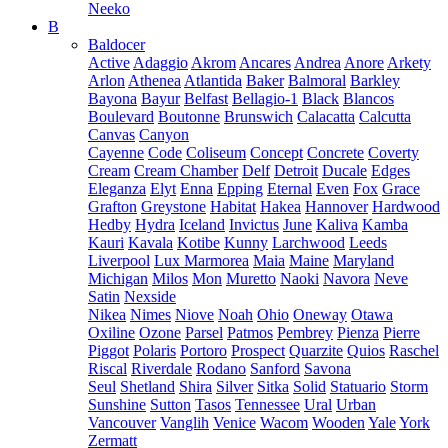
Neeko
B
Baldocer
Active
Adaggio
Akrom
Ancares
Andrea
Anore
Arkety
Arlon
Athenea
Atlantida
Baker
Balmoral
Barkley
Bayona
Bayur
Belfast
Bellagio-1
Black
Blancos
Boulevard
Boutonne
Brunswich
Calacatta
Calcutta
Canvas
Canyon
Cayenne
Code
Coliseum
Concept
Concrete
Coverty
Cream
Cream Chamber
Delf
Detroit
Ducale
Edges
Eleganza
Elyt
Enna
Epping
Eternal
Even
Fox
Grace
Grafton
Greystone
Habitat
Hakea
Hannover
Hardwood
Hedby
Hydra
Iceland
Invictus
June
Kaliva
Kamba
Kauri
Kavala
Kotibe
Kunny
Larchwood
Leeds
Liverpool
Lux Marmorea
Maia
Maine
Maryland
Michigan
Milos
Mon
Muretto
Naoki
Navora
Neve
Satin
Nexside
Nikea
Nimes
Niove
Noah
Ohio
Oneway
Otawa
Oxiline
Ozone
Parsel
Patmos
Pembrey
Pienza
Pierre
Piggot
Polaris
Portoro
Prospect
Quarzite
Quios
Raschel
Riscal
Riverdale
Rodano
Sanford
Savona
Seul
Shetland
Shira
Silver
Sitka
Solid
Statuario
Storm
Sunshine
Sutton
Tasos
Tennessee
Ural
Urban
Vancouver
Vanglih
Venice
Wacom
Wooden
Yale
York
Zermatt