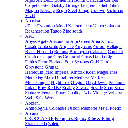
Aged
Art-Deco
Bohemian
Bondi
Calacatta
Camper
Carpet
Corten
Gatsby
Grunge
Jacquard
Joliet
Kilim
Magma
Norway
Regio
Steel
Tango
Uptown
Victorian
Vivid
Apavisa
4Ever
Evolution
Mood
Nanoconcept
Nanoevolution
Regeneration
Tattoo
Zinc
south
APE
Abyss
Agate
Alexandria
Alpi Green
Ama
Antico
Casale
Arabescato
Argillae
Augustus
Aurora
Bellagio
Black Hispania
Brianna
Burlington
Calacatta
Camelot
Caprice
Ceppo
Clos
Colourful
Cross
Dahlia
Eight
Fables
Fleur
Floriane
Four Seasons
Gold Hard
Greystone
Grunge
Harlequin
Icaro
Imperial
Kinfolk
Koen
Magallanes
Mandalay
Mare Di Sabbia
Medicea Marble
Michelangelo
Night Lux
Oregon
Oxyd Jewel
Piemonte
Pukka
Raw
Re Use
Reality
Savona
Seville
Snap
Souk
Statuary Venato
Tibur
Tonality
Twist
Vintage
Volterra
Wabi Sabi
Work
Appiani
Anthologhia
Coloniale
Fusion
Memorie
Metal
Poetic
Arcana
CROCCANTE
Komi
Les Bijoux
Ribe & Elburg
Stracciatella
Zaletti