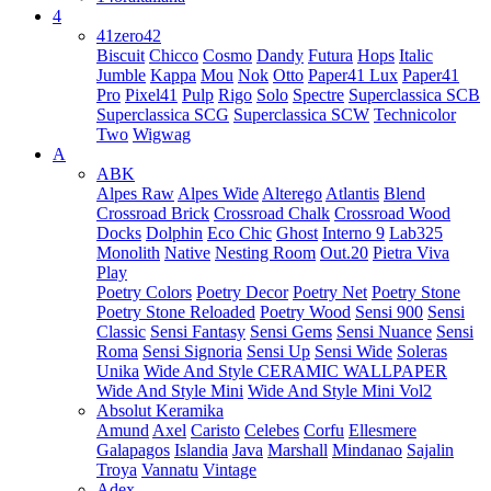
4
41zero42
Biscuit
Chicco
Cosmo
Dandy
Futura
Hops
Italic
Jumble
Kappa
Mou
Nok
Otto
Paper41 Lux
Paper41
Pro
Pixel41
Pulp
Rigo
Solo
Spectre
Superclassica SCB
Superclassica SCG
Superclassica SCW
Technicolor
Two
Wigwag
A
ABK
Alpes Raw
Alpes Wide
Alterego
Atlantis
Blend
Crossroad Brick
Crossroad Chalk
Crossroad Wood
Docks
Dolphin
Eco Chic
Ghost
Interno 9
Lab325
Monolith
Native
Nesting Room
Out.20
Pietra Viva
Play
Poetry Colors
Poetry Decor
Poetry Net
Poetry Stone
Poetry Stone Reloaded
Poetry Wood
Sensi 900
Sensi
Classic
Sensi Fantasy
Sensi Gems
Sensi Nuance
Sensi
Roma
Sensi Signoria
Sensi Up
Sensi Wide
Soleras
Unika
Wide And Style CERAMIC WALLPAPER
Wide And Style Mini
Wide And Style Mini Vol2
Absolut Keramika
Amund
Axel
Caristo
Celebes
Corfu
Ellesmere
Galapagos
Islandia
Java
Marshall
Mindanao
Sajalin
Troya
Vannatu
Vintage
Adex