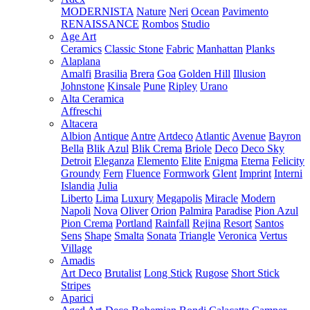
MODERNISTA
Nature
Neri
Ocean
Pavimento
RENAISSANCE
Rombos
Studio
Age Art
Ceramics
Classic Stone
Fabric
Manhattan
Planks
Alaplana
Amalfi
Brasilia
Brera
Goa
Golden Hill
Illusion
Johnstone
Kinsale
Pune
Ripley
Urano
Alta Ceramica
Affreschi
Altacera
Albion
Antique
Antre
Artdeco
Atlantic
Avenue
Bayron
Bella
Blik Azul
Blik Crema
Briole
Deco
Deco Sky
Detroit
Eleganza
Elemento
Elite
Enigma
Eterna
Felicity
Groundy
Fern
Fluence
Formwork
Glent
Imprint
Interni
Islandia
Julia
Liberto
Lima
Luxury
Megapolis
Miracle
Modern
Napoli
Nova
Oliver
Orion
Palmira
Paradise
Pion Azul
Pion Crema
Portland
Rainfall
Rejina
Resort
Santos
Sens
Shape
Smalta
Sonata
Triangle
Veronica
Vertus
Village
Amadis
Art Deco
Brutalist
Long Stick
Rugose
Short Stick
Stripes
Aparici