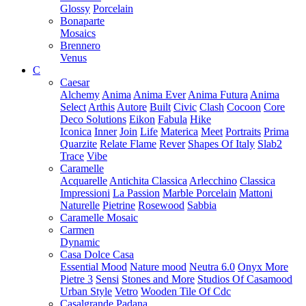
Glossy
Porcelain
Bonaparte
Mosaics
Brennero
Venus
C
Caesar
Alchemy
Anima
Anima Ever
Anima Futura
Anima
Select
Arthis
Autore
Built
Civic
Clash
Cocoon
Core
Deco Solutions
Eikon
Fabula
Hike
Iconica
Inner
Join
Life
Materica
Meet
Portraits
Prima
Quarzite
Relate Flame
Rever
Shapes Of Italy
Slab2
Trace
Vibe
Caramelle
Acquarelle
Antichita Classica
Arlecchino
Classica
Impressioni
La Passion
Marble Porcelain
Mattoni
Naturelle
Pietrine
Rosewood
Sabbia
Caramelle Mosaic
Carmen
Dynamic
Casa Dolce Casa
Essential Mood
Nature mood
Neutra 6.0
Onyx More
Pietre 3
Sensi
Stones and More
Studios Of Casamood
Urban Style
Vetro
Wooden Tile Of Cdc
Casalgrande Padana