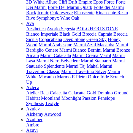
3D White
Allure
Cliff
Drift
Empire
Epos
Force
Forte
Dei Marmi
Forte Dei Marmi Quark
Forte dei Marmi
Rock
Iconic
Oak reserve
Rinascente
Rinascente Resin
Rive
Symphonyx
Wine Oak
Ava
Aesthetica
Avorio Segesta
BOLGHERI STONE
Bianco Imperiale
Black Gold
Breccia Capraia
Breccia
Sicilia
Copacabana
Deep Stone
Green Sky
Honey
Wood
Marmi Arabesque
Marmi Azul Macauba
Marmi
Bardiglio Cenere
Marmi Bianco Bernini
Marmi Bronze
Amani
Marmi Calacatta
Marmi Crema Marfil
Marmi
Lasa
Marmi Nero Belvedere
Marmi Statuario
Marmi
Statuario Splendente
Marmi Taj Mahal
Marmi
Travertino Classic
Marmi Travertino Silver
Marmi
White Macauba
Marmo E Pietra
Onice Iride
Scratch
Up
Azteca
Atelier
Beta Calacatta
Calacatta Gold
Domino
Ground
Habitat
Moonland
Moonlight
Passion
Penelope
Synthesis
Textyle
Azulev
Alchemy
Artwood
Azuliber
Ambre
Azuvi