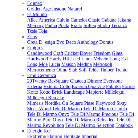
Edimax
Golden Age
Instone
Naturel
El Molino
Alice
America
Calvin
Camelot
Clasic
Gabana
Jakarta
Memory
Padua
Prada
Rialto
Soften
Studio
Terratzo
Tesla
Toja
Elios
Creta
D_esign Evo
Deco Anthology
Domus
Emigres
Candlewood
Craft
Cricket
Dover
Freedom
Glass
Hardwood
Hardy
Hit
Leed
Linus Velvete
Long Ext
Long Mde
Lucia
Maison
Medina
Metropoli
Microcemento
Olmo
Slab
Soft
Teide
Timber
Trento
Emil Ceramica
20Twenty
Be-Square
Chateau
Dimore
Everstone
Externa
Externa Cotto
Externa Quarzite
Fabrika
Forme
Kotto
Kotto Brick
Landscape
Mapierre
Millelegni
Millelegni Remake
Mimesis
Nordika
On Square
Piase
Playwood
Sixty
Sleek Wood
Tele Di Marmo
Tele Di Marmo Lumia
Tele Di Marmo Onyx
Tele Di Marmo Precious
Tele Di
Marmo Pure Onyx
Tele Di Marmo Reloaded
Tele Di
Marmo Revolution
Tele Di Marmo Selection
Totalook
Energie Ker
Ekxtreme
Flatiron
Heritage
Imperial