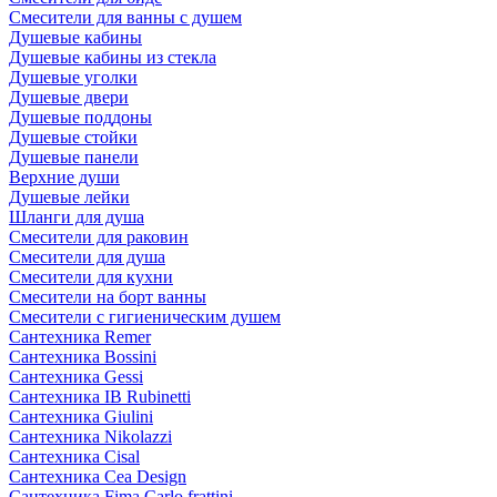
Смесители для ванны с душем
Душевые кабины
Душевые кабины из стекла
Душевые уголки
Душевые двери
Душевые поддоны
Душевые стойки
Душевые панели
Верхние души
Душевые лейки
Шланги для душа
Смесители для раковин
Смесители для душа
Смесители для кухни
Смесители на борт ванны
Смесители с гигиеническим душем
Сантехника Remer
Сантехника Bossini
Сантехника Gessi
Сантехника IB Rubinetti
Сантехника Giulini
Сантехника Nikolazzi
Сантехника Cisal
Сантехника Cea Design
Сантехника Fima Carlo frattini