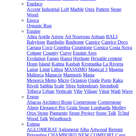
Ennface
Accent
Industrial
Loft
Marble
Onix
Pattern
Stone
Wood
Epoca
Organic Rug
Equipe
Altea
Argile
Arrow
Art Nouveau
Artisan
BALI
Babylone
Bardiglio
Bauhome
Caprice
Caprice Deco
Carrara
Coco
Coimbra
Coralstone
Corsica
Costa Nova
Cottage
Country
Curve
Equipe Ares
Evolution
Fango
Hanoi
Heritage
Hexatile cement
Hopp
Island
Kalma
Kasbah
Kromatika
La Riviera
Lanse
Limit
Lithos
MASSIMO
Magical 3
Magma
Mallorca
Manacor
Marmoris
Masia
Menorca
Metro
Micro
Octagon
Oxide
Porto
Raku
Rivoli
Sabbia
Scale
Sfera
Splendours
Stromboli
Tribeca
Urban
Verticale
Vibe
Village
Vitral
Wadi
Wave
Ergon
Abacus
Architect Resin
Cornerstone
Cornerstone
Alpen
Elegance Pro
Grain Stone
Lombarda
Medley
Oros Stone
Pigmento
Stone Project
Stone Talk
Tr3nd
Wood Talk
Woodtouch
Estima
AGLOMERAT
Aglomerat
Alba
Artwood
Bernini
Brigantina
CHAMBORD NEW
COMFORT
Cave