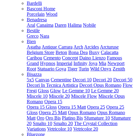
Bardelli
Basconi Home
Porcelain
Wood
Benadresa
Aral
Canaima
Daren
Halima
Nobile
Bestile
Greco
Nara
Bien
Agatha
Antique Carrara
Arch
Arcides
Arcturuse
Belgium Store
Beton
Bona Dea
Buxy
Calacatta
Caribou
Cemento
Concept
Daino Lienzo
Famous
Grand
Hypnos
Imperial
Infinity
Joya
Mia
Newport
Root
Statuario Goya
Tiger
Turin
Wild Onyx
Zenith
Bisazza
5x5
Canvas
Cementine
Decori 10
Decori 20
Decori 50
Decori In Tecnica Artistica
Decori Opus Romano
Flow
Fregi
Gloss
Glow
Le Gemme 10
Le Gemme 20
Miscele 10
Miscele 20
Miscele Flow
Miscele Opus
Romano
Opera 15
Opera 15 Gloss
Opera 15 Matt
Opera 25
Opera 25
Gloss
Opera 25 Matt
Opus Romano
Opus Romano
Matt
Oro
Oro Bis
Platino Bis
Sfumature 10
Sfumature
20
Smalto 10
Smalto 20
The Crystal Collection
Variations
Vetricolor 10
Vetricolor 20
Bluezone