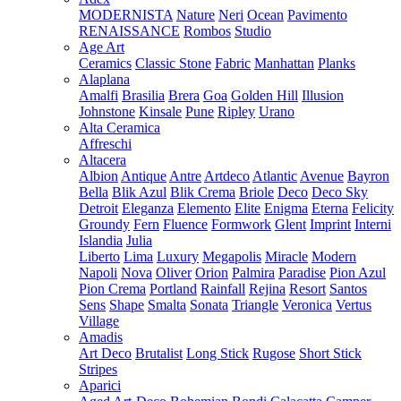
MODERNISTA
Nature
Neri
Ocean
Pavimento
RENAISSANCE
Rombos
Studio
Age Art
Ceramics
Classic Stone
Fabric
Manhattan
Planks
Alaplana
Amalfi
Brasilia
Brera
Goa
Golden Hill
Illusion
Johnstone
Kinsale
Pune
Ripley
Urano
Alta Ceramica
Affreschi
Altacera
Albion
Antique
Antre
Artdeco
Atlantic
Avenue
Bayron
Bella
Blik Azul
Blik Crema
Briole
Deco
Deco Sky
Detroit
Eleganza
Elemento
Elite
Enigma
Eterna
Felicity
Groundy
Fern
Fluence
Formwork
Glent
Imprint
Interni
Islandia
Julia
Liberto
Lima
Luxury
Megapolis
Miracle
Modern
Napoli
Nova
Oliver
Orion
Palmira
Paradise
Pion Azul
Pion Crema
Portland
Rainfall
Rejina
Resort
Santos
Sens
Shape
Smalta
Sonata
Triangle
Veronica
Vertus
Village
Amadis
Art Deco
Brutalist
Long Stick
Rugose
Short Stick
Stripes
Aparici