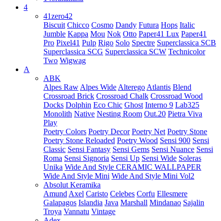
4
41zero42
Biscuit
Chicco
Cosmo
Dandy
Futura
Hops
Italic
Jumble
Kappa
Mou
Nok
Otto
Paper41 Lux
Paper41
Pro
Pixel41
Pulp
Rigo
Solo
Spectre
Superclassica SCB
Superclassica SCG
Superclassica SCW
Technicolor
Two
Wigwag
A
ABK
Alpes Raw
Alpes Wide
Alterego
Atlantis
Blend
Crossroad Brick
Crossroad Chalk
Crossroad Wood
Docks
Dolphin
Eco Chic
Ghost
Interno 9
Lab325
Monolith
Native
Nesting Room
Out.20
Pietra Viva
Play
Poetry Colors
Poetry Decor
Poetry Net
Poetry Stone
Poetry Stone Reloaded
Poetry Wood
Sensi 900
Sensi
Classic
Sensi Fantasy
Sensi Gems
Sensi Nuance
Sensi
Roma
Sensi Signoria
Sensi Up
Sensi Wide
Soleras
Unika
Wide And Style CERAMIC WALLPAPER
Wide And Style Mini
Wide And Style Mini Vol2
Absolut Keramika
Amund
Axel
Caristo
Celebes
Corfu
Ellesmere
Galapagos
Islandia
Java
Marshall
Mindanao
Sajalin
Troya
Vannatu
Vintage
Adex