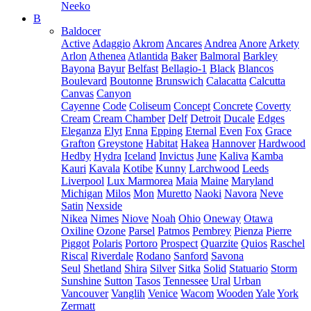
Neeko
B
Baldocer
Active
Adaggio
Akrom
Ancares
Andrea
Anore
Arkety
Arlon
Athenea
Atlantida
Baker
Balmoral
Barkley
Bayona
Bayur
Belfast
Bellagio-1
Black
Blancos
Boulevard
Boutonne
Brunswich
Calacatta
Calcutta
Canvas
Canyon
Cayenne
Code
Coliseum
Concept
Concrete
Coverty
Cream
Cream Chamber
Delf
Detroit
Ducale
Edges
Eleganza
Elyt
Enna
Epping
Eternal
Even
Fox
Grace
Grafton
Greystone
Habitat
Hakea
Hannover
Hardwood
Hedby
Hydra
Iceland
Invictus
June
Kaliva
Kamba
Kauri
Kavala
Kotibe
Kunny
Larchwood
Leeds
Liverpool
Lux Marmorea
Maia
Maine
Maryland
Michigan
Milos
Mon
Muretto
Naoki
Navora
Neve
Satin
Nexside
Nikea
Nimes
Niove
Noah
Ohio
Oneway
Otawa
Oxiline
Ozone
Parsel
Patmos
Pembrey
Pienza
Pierre
Piggot
Polaris
Portoro
Prospect
Quarzite
Quios
Raschel
Riscal
Riverdale
Rodano
Sanford
Savona
Seul
Shetland
Shira
Silver
Sitka
Solid
Statuario
Storm
Sunshine
Sutton
Tasos
Tennessee
Ural
Urban
Vancouver
Vanglih
Venice
Wacom
Wooden
Yale
York
Zermatt