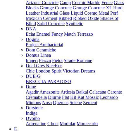
Arizona Concrete
Camp
Cosmic Marble
Fence
Glass
Blocks
Grunge Concrete
Grunge Concrete XL
Hard
Leather
Industrial Glass
Liquid Cosmo
Metal Perf
Mexican Cement
Ribbed
Ribbed Oxide
Shades of
Blind
Solid Concrete
Synthetic
DNA
Eclat
Enamel
Fancy
Match
Terrazzo
Dogma
Project Antibacterial
Dom Ceramiche
Domus Linea
Imperi
Piazza
Pietra
Strade Romane
Dual Gres NiceKer
Chic
London
Spirit
Victorian Dreams
DUE-G
BRECCIA PARADISO
Dune
Agadir
Amazonite
Ardesia
Baikal
Calacatta
Caronte
Cremabella
Diurne
Flat
Kit-Kat Mosaic
Leonardo
Mintons
Nusa
Quercus
Selene
Zement
Durstone
Indiga
Dvomo
Adrenaline
Ghost
Modular
Montecarlo
E