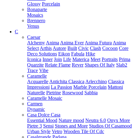
Glossy
Porcelain
Bonaparte
Mosaics
Brennero
Venus
C
Caesar
Alchemy
Anima
Anima Ever
Anima Futura
Anima
Select
Arthis
Autore
Built
Civic
Clash
Cocoon
Core
Deco Solutions
Eikon
Fabula
Hike
Iconica
Inner
Join
Life
Materica
Meet
Portraits
Prima
Quarzite
Relate Flame
Rever
Shapes Of Italy
Slab2
Trace
Vibe
Caramelle
Acquarelle
Antichita Classica
Arlecchino
Classica
Impressioni
La Passion
Marble Porcelain
Mattoni
Naturelle
Pietrine
Rosewood
Sabbia
Caramelle Mosaic
Carmen
Dynamic
Casa Dolce Casa
Essential Mood
Nature mood
Neutra 6.0
Onyx More
Pietre 3
Sensi
Stones and More
Studios Of Casamood
Urban Style
Vetro
Wooden Tile Of Cdc
Casalgrande Padana