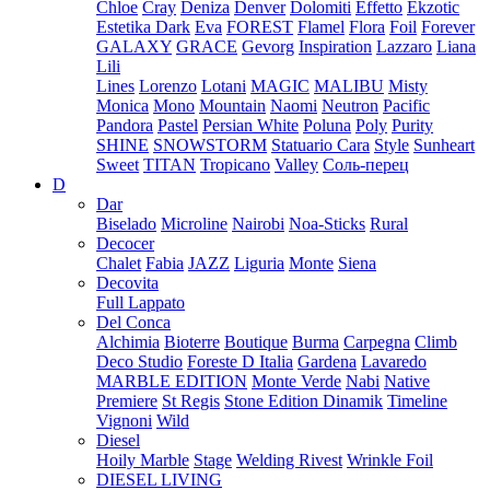
Chloe
Cray
Deniza
Denver
Dolomiti
Effetto
Ekzotic
Estetika Dark
Eva
FOREST
Flamel
Flora
Foil
Forever
GALAXY
GRACE
Gevorg
Inspiration
Lazzaro
Liana
Lili
Lines
Lorenzo
Lotani
MAGIC
MALIBU
Misty
Monica
Mono
Mountain
Naomi
Neutron
Pacific
Pandora
Pastel
Persian White
Poluna
Poly
Purity
SHINE
SNOWSTORM
Statuario Cara
Style
Sunheart
Sweet
TITAN
Tropicano
Valley
Соль-перец
D
Dar
Biselado
Microline
Nairobi
Noa-Sticks
Rural
Decocer
Chalet
Fabia
JAZZ
Liguria
Monte
Siena
Decovita
Full Lappato
Del Conca
Alchimia
Bioterre
Boutique
Burma
Carpegna
Climb
Deco Studio
Foreste D Italia
Gardena
Lavaredo
MARBLE EDITION
Monte Verde
Nabi
Native
Premiere
St Regis
Stone Edition Dinamik
Timeline
Vignoni
Wild
Diesel
Hoily Marble
Stage
Welding Rivest
Wrinkle Foil
DIESEL LIVING