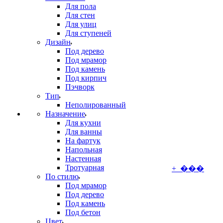
Для пола
Для стен
Для улиц
Для ступеней
Дизайн
Под дерево
Под мрамор
Под камень
Под кирпич
Пэчворк
Тип
Неполированный
Назначение
Для кухни
Для ванны
На фартук
Напольная
Настенная
Тротуарная
+ ���
По стилю
Под мрамор
Под дерево
Под камень
Под бетон
Цвет