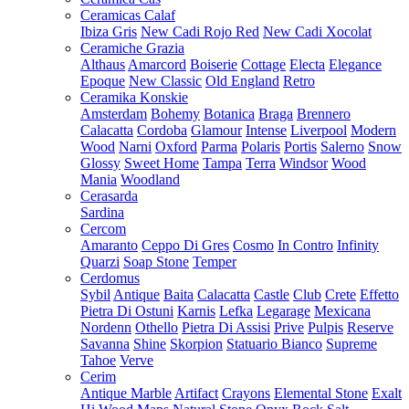
Ceramicas Calaf
Ibiza Gris
New Cadi Rojo Red
New Cadi Xocolat
Ceramiche Grazia
Althaus
Amarcord
Boiserie
Cottage
Electa
Elegance
Epoque
New Classic
Old England
Retro
Ceramika Konskie
Amsterdam
Bohemy
Botanica
Braga
Brennero
Calacatta
Cordoba
Glamour
Intense
Liverpool
Modern
Wood
Narni
Oxford
Parma
Polaris
Portis
Salerno
Snow
Glossy
Sweet Home
Tampa
Terra
Windsor
Wood
Mania
Woodland
Cerasarda
Sardina
Cercom
Amaranto
Ceppo Di Gres
Cosmo
In Contro
Infinity
Quarzi
Soap Stone
Temper
Cerdomus
Sybil
Antique
Baita
Calacatta
Castle
Club
Crete
Effetto
Pietra Di Ostuni
Karnis
Lefka
Legarage
Mexicana
Nordenn
Othello
Pietra Di Assisi
Prive
Pulpis
Reserve
Savanna
Shine
Skorpion
Statuario Bianco
Supreme
Tahoe
Verve
Cerim
Antique Marble
Artifact
Crayons
Elemental Stone
Exalt