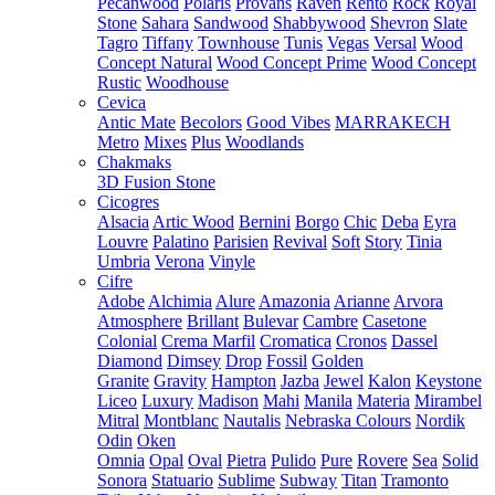
Pecanwood
Polaris
Provans
Raven
Rento
Rock
Royal
Stone
Sahara
Sandwood
Shabbywood
Shevron
Slate
Tagro
Tiffany
Townhouse
Tunis
Vegas
Versal
Wood
Concept Natural
Wood Concept Prime
Wood Concept
Rustic
Woodhouse
Cevica
Antic Mate
Becolors
Good Vibes
MARRAKECH
Metro
Mixes
Plus
Woodlands
Chakmaks
3D Fusion Stone
Cicogres
Alsacia
Artic Wood
Bernini
Borgo
Chic
Deba
Eyra
Louvre
Palatino
Parisien
Revival
Soft
Story
Tinia
Umbria
Verona
Vinyle
Cifre
Adobe
Alchimia
Alure
Amazonia
Arianne
Arvora
Atmosphere
Brillant
Bulevar
Cambre
Casetone
Colonial
Crema Marfil
Cromatica
Cronos
Dassel
Diamond
Dimsey
Drop
Fossil
Golden
Granite
Gravity
Hampton
Jazba
Jewel
Kalon
Keystone
Liceo
Luxury
Madison
Mahi
Manila
Materia
Mirambel
Mitral
Montblanc
Nautalis
Nebraska Colours
Nordik
Odin
Oken
Omnia
Opal
Oval
Pietra
Pulido
Pure
Rovere
Sea
Solid
Sonora
Statuario
Sublime
Subway
Titan
Tramonto