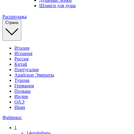
Душевые лейки
Шланги для душа
Распродажа
Страна
Италия
Испания
Россия
Китай
Португалия
Арабские Эмираты
Турция
Германия
Польша
Индия
ОАЭ
Иран
Фабрики:
1
14oraitaliana