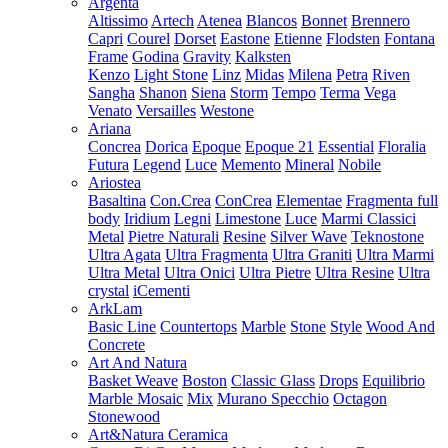
Argenta
Altissimo
Artech
Atenea
Blancos
Bonnet
Brennero
Capri
Courel
Dorset
Eastone
Etienne
Flodsten
Fontana
Frame
Godina
Gravity
Kalksten
Kenzo
Light Stone
Linz
Midas
Milena
Petra
Riven
Sangha
Shanon
Siena
Storm
Tempo
Terma
Vega
Venato
Versailles
Westone
Ariana
Concrea
Dorica
Epoque
Epoque 21
Essential
Floralia
Futura
Legend
Luce
Memento
Mineral
Nobile
Ariostea
Basaltina
Con.Crea
ConCrea
Elementae
Fragmenta full
body
Iridium
Legni
Limestone
Luce
Marmi Classici
Metal
Pietre Naturali
Resine
Silver Wave
Teknostone
Ultra Agata
Ultra Fragmenta
Ultra Graniti
Ultra Marmi
Ultra Metal
Ultra Onici
Ultra Pietre
Ultra Resine
Ultra
crystal
iCementi
ArkLam
Basic Line
Countertops
Marble
Stone
Style
Wood And
Concrete
Art And Natura
Basket Weave
Boston
Classic Glass
Drops
Equilibrio
Marble Mosaic
Mix
Murano Specchio
Octagon
Stonewood
Art&Natura Ceramica