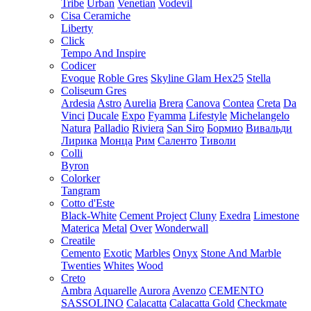
Tribe
Urban
Venetian
Vodevil
Cisa Ceramiche
Liberty
Click
Tempo And Inspire
Codicer
Evoque
Roble Gres
Skyline Glam Hex25
Stella
Coliseum Gres
Ardesia
Astro
Aurelia
Brera
Canova
Contea
Creta
Da
Vinci
Ducale
Expo
Fyamma
Lifestyle
Michelangelo
Natura
Palladio
Riviera
San Siro
Бормио
Вивальди
Лирика
Монца
Рим
Саленто
Тиволи
Colli
Byron
Colorker
Tangram
Cotto d'Este
Black-White
Cement Project
Cluny
Exedra
Limestone
Materica
Metal
Over
Wonderwall
Creatile
Cemento
Exotic
Marbles
Onyx
Stone And Marble
Twenties
Whites
Wood
Creto
Ambra
Aquarelle
Aurora
Avenzo
CEMENTO
SASSOLINO
Calacatta
Calacatta Gold
Checkmate