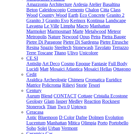
Amazzonia
Architecture
Ardesia
Atelier
Basaltina
Beton
Caleidoscopio
Cemento
Chalon
Citta
Class
Wood
Country Wood
Earth
Eco Concrete
Granito 2
Granito 3
Granito Evo
Kerinox
Kontinua
Landscape
Lavagna
Le Ville
Limpha
Macro
Manhattan
Marmoker
Marmosmart
Marte
Metalwood
Meteor
Metropolis
Nature
Newood
Opus
Petra
Pietra Bauge
Pietre Di Paragone
Pietre Di Sardegna
Pietre Etrusche
Resina
Spazio
Steeltech
Stonewash
Tavolato
Terrazzo
Terre Toscane
Titano
Ulivo
Unicolore
CE.SI
Antislip
Art Deco
Cosmo
Epoque
Fantasie
Full Body
Lucidi
Matt
Mosaici Atlantica
Mosaici Hellas
Ottagono
Cedit
Araldica
Archeologie
Chimera
Cromatica
Euridice
Matrice
Policroma
Rilievi
Storie
Tesori
Century
Aurum
Blend
CONTACT
Cottage
Cristalia
Ecostone
Geology
Glam
Jasper
Medley
Reaction
Rocknest
Stonerock
Titan
Two 0
Uptown
Ceracasa
Antic
Bluemoon
D Color
Dafne
Dolmen
Evolution
Lucentum
Manhattan
Mitica
Olimpia
Porto
Portobello
Soho
Solei
Urban
Vermont
Ceramica Cas