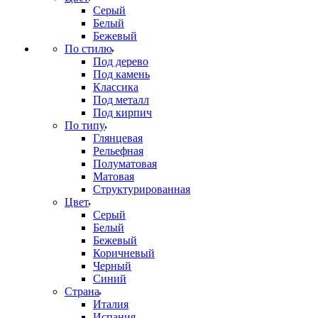
Серый
Белый
Бежевый
По стилю
Под дерево
Под камень
Классика
Под металл
Под кирпич
По типу
Глянцевая
Рельефная
Полуматовая
Матовая
Структурированная
Цвет
Серый
Белый
Бежевый
Коричневый
Черный
Синий
Страна
Италия
Испания