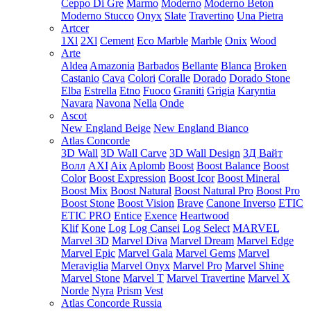
Ceppo Di Gre
Marmo
Moderno
Moderno Beton
Moderno Stucco
Onyx
Slate
Travertino
Una Pietra
Artcer
1Xl
2Xl
Cement
Eco Marble
Marble
Onix
Wood
Arte
Aldea
Amazonia
Barbados
Bellante
Blanca
Broken
Castanio
Cava
Colori
Coralle
Dorado
Dorado Stone
Elba
Estrella
Etno
Fuoco
Graniti
Grigia
Karyntia
Navara
Navona
Nella
Onde
Ascot
New England Beige
New England Bianco
Atlas Concorde
3D Wall
3D Wall Carve
3D Wall Design
3Д Вайт
Волл
AXI
Aix
Aplomb
Boost
Boost Balance
Boost
Color
Boost Expression
Boost Icor
Boost Mineral
Boost Mix
Boost Natural
Boost Natural Pro
Boost Pro
Boost Stone
Boost Vision
Brave
Canone Inverso
ETIC
ETIC PRO
Entice
Exence
Heartwood
Klif
Kone
Log
Log Cansei
Log Select
MARVEL
Marvel 3D
Marvel Diva
Marvel Dream
Marvel Edge
Marvel Epic
Marvel Gala
Marvel Gems
Marvel
Meraviglia
Marvel Onyx
Marvel Pro
Marvel Shine
Marvel Stone
Marvel T
Marvel Travertine
Marvel X
Norde
Nyra
Prism
Vest
Atlas Concorde Russia