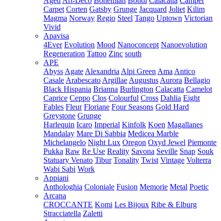
Aged
Art-Deco
Bohemian
Bondi
Calacatta
Camper
Carpet
Corten
Gatsby
Grunge
Jacquard
Joliet
Kilim
Magma
Norway
Regio
Steel
Tango
Uptown
Victorian
Vivid
Apavisa
4Ever
Evolution
Mood
Nanoconcept
Nanoevolution
Regeneration
Tattoo
Zinc
south
APE
Abyss
Agate
Alexandria
Alpi Green
Ama
Antico
Casale
Arabescato
Argillae
Augustus
Aurora
Bellagio
Black Hispania
Brianna
Burlington
Calacatta
Camelot
Caprice
Ceppo
Clos
Colourful
Cross
Dahlia
Eight
Fables
Fleur
Floriane
Four Seasons
Gold Hard
Greystone
Grunge
Harlequin
Icaro
Imperial
Kinfolk
Koen
Magallanes
Mandalay
Mare Di Sabbia
Medicea Marble
Michelangelo
Night Lux
Oregon
Oxyd Jewel
Piemonte
Pukka
Raw
Re Use
Reality
Savona
Seville
Snap
Souk
Statuary Venato
Tibur
Tonality
Twist
Vintage
Volterra
Wabi Sabi
Work
Appiani
Anthologhia
Coloniale
Fusion
Memorie
Metal
Poetic
Arcana
CROCCANTE
Komi
Les Bijoux
Ribe & Elburg
Stracciatella
Zaletti