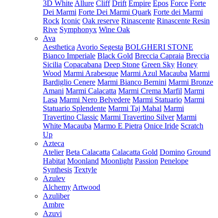
3D White
Allure
Cliff
Drift
Empire
Epos
Force
Forte
Dei Marmi
Forte Dei Marmi Quark
Forte dei Marmi
Rock
Iconic
Oak reserve
Rinascente
Rinascente Resin
Rive
Symphonyx
Wine Oak
Ava
Aesthetica
Avorio Segesta
BOLGHERI STONE
Bianco Imperiale
Black Gold
Breccia Capraia
Breccia
Sicilia
Copacabana
Deep Stone
Green Sky
Honey
Wood
Marmi Arabesque
Marmi Azul Macauba
Marmi
Bardiglio Cenere
Marmi Bianco Bernini
Marmi Bronze
Amani
Marmi Calacatta
Marmi Crema Marfil
Marmi
Lasa
Marmi Nero Belvedere
Marmi Statuario
Marmi
Statuario Splendente
Marmi Taj Mahal
Marmi
Travertino Classic
Marmi Travertino Silver
Marmi
White Macauba
Marmo E Pietra
Onice Iride
Scratch
Up
Azteca
Atelier
Beta Calacatta
Calacatta Gold
Domino
Ground
Habitat
Moonland
Moonlight
Passion
Penelope
Synthesis
Textyle
Azulev
Alchemy
Artwood
Azuliber
Ambre
Azuvi