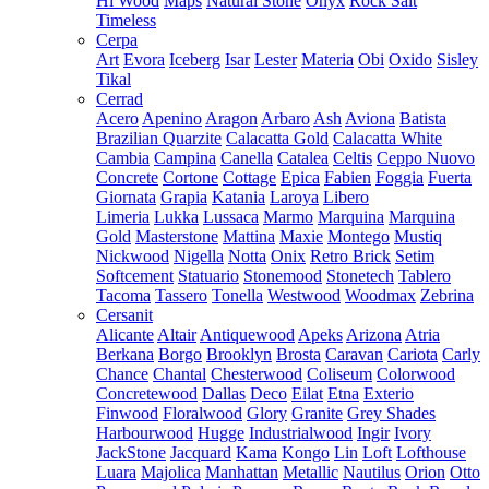
Hi Wood
Maps
Natural Stone
Onyx
Rock Salt
Timeless
Cerpa
Art
Evora
Iceberg
Isar
Lester
Materia
Obi
Oxido
Sisley
Tikal
Cerrad
Acero
Apenino
Aragon
Arbaro
Ash
Aviona
Batista
Brazilian Quarzite
Calacatta Gold
Calacatta White
Cambia
Campina
Canella
Catalea
Celtis
Ceppo Nuovo
Concrete
Cortone
Cottage
Epica
Fabien
Foggia
Fuerta
Giornata
Grapia
Katania
Laroya
Libero
Limeria
Lukka
Lussaca
Marmo
Marquina
Marquina
Gold
Masterstone
Mattina
Maxie
Montego
Mustiq
Nickwood
Nigella
Notta
Onix
Retro Brick
Setim
Softcement
Statuario
Stonemood
Stonetech
Tablero
Tacoma
Tassero
Tonella
Westwood
Woodmax
Zebrina
Cersanit
Alicante
Altair
Antiquewood
Apeks
Arizona
Atria
Berkana
Borgo
Brooklyn
Brosta
Caravan
Cariota
Carly
Chance
Chantal
Chesterwood
Coliseum
Colorwood
Concretewood
Dallas
Deco
Eilat
Etna
Exterio
Finwood
Floralwood
Glory
Granite
Grey Shades
Harbourwood
Hugge
Industrialwood
Ingir
Ivory
JackStone
Jacquard
Kama
Kongo
Lin
Loft
Lofthouse
Luara
Majolica
Manhattan
Metallic
Nautilus
Orion
Otto