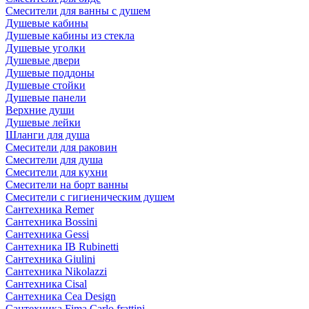
Смесители для ванны с душем
Душевые кабины
Душевые кабины из стекла
Душевые уголки
Душевые двери
Душевые поддоны
Душевые стойки
Душевые панели
Верхние души
Душевые лейки
Шланги для душа
Смесители для раковин
Смесители для душа
Смесители для кухни
Смесители на борт ванны
Смесители с гигиеническим душем
Сантехника Remer
Сантехника Bossini
Сантехника Gessi
Сантехника IB Rubinetti
Сантехника Giulini
Сантехника Nikolazzi
Сантехника Cisal
Сантехника Cea Design
Сантехника Fima Carlo frattini