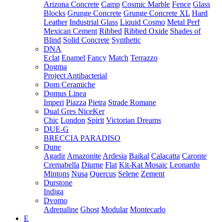
Arizona Concrete
Camp
Cosmic Marble
Fence
Glass
Blocks
Grunge Concrete
Grunge Concrete XL
Hard
Leather
Industrial Glass
Liquid Cosmo
Metal Perf
Mexican Cement
Ribbed
Ribbed Oxide
Shades of
Blind
Solid Concrete
Synthetic
DNA
Eclat
Enamel
Fancy
Match
Terrazzo
Dogma
Project Antibacterial
Dom Ceramiche
Domus Linea
Imperi
Piazza
Pietra
Strade Romane
Dual Gres NiceKer
Chic
London
Spirit
Victorian Dreams
DUE-G
BRECCIA PARADISO
Dune
Agadir
Amazonite
Ardesia
Baikal
Calacatta
Caronte
Cremabella
Diurne
Flat
Kit-Kat Mosaic
Leonardo
Mintons
Nusa
Quercus
Selene
Zement
Durstone
Indiga
Dvomo
Adrenaline
Ghost
Modular
Montecarlo
E