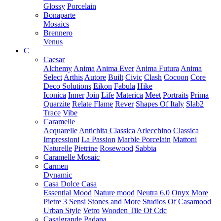
Glossy
Porcelain
Bonaparte
Mosaics
Brennero
Venus
C
Caesar
Alchemy
Anima
Anima Ever
Anima Futura
Anima
Select
Arthis
Autore
Built
Civic
Clash
Cocoon
Core
Deco Solutions
Eikon
Fabula
Hike
Iconica
Inner
Join
Life
Materica
Meet
Portraits
Prima
Quarzite
Relate Flame
Rever
Shapes Of Italy
Slab2
Trace
Vibe
Caramelle
Acquarelle
Antichita Classica
Arlecchino
Classica
Impressioni
La Passion
Marble Porcelain
Mattoni
Naturelle
Pietrine
Rosewood
Sabbia
Caramelle Mosaic
Carmen
Dynamic
Casa Dolce Casa
Essential Mood
Nature mood
Neutra 6.0
Onyx More
Pietre 3
Sensi
Stones and More
Studios Of Casamood
Urban Style
Vetro
Wooden Tile Of Cdc
Casalgrande Padana