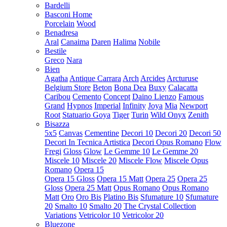
Bardelli
Basconi Home
Porcelain
Wood
Benadresa
Aral
Canaima
Daren
Halima
Nobile
Bestile
Greco
Nara
Bien
Agatha
Antique Carrara
Arch
Arcides
Arcturuse
Belgium Store
Beton
Bona Dea
Buxy
Calacatta
Caribou
Cemento
Concept
Daino Lienzo
Famous
Grand
Hypnos
Imperial
Infinity
Joya
Mia
Newport
Root
Statuario Goya
Tiger
Turin
Wild Onyx
Zenith
Bisazza
5x5
Canvas
Cementine
Decori 10
Decori 20
Decori 50
Decori In Tecnica Artistica
Decori Opus Romano
Flow
Fregi
Gloss
Glow
Le Gemme 10
Le Gemme 20
Miscele 10
Miscele 20
Miscele Flow
Miscele Opus
Romano
Opera 15
Opera 15 Gloss
Opera 15 Matt
Opera 25
Opera 25
Gloss
Opera 25 Matt
Opus Romano
Opus Romano
Matt
Oro
Oro Bis
Platino Bis
Sfumature 10
Sfumature
20
Smalto 10
Smalto 20
The Crystal Collection
Variations
Vetricolor 10
Vetricolor 20
Bluezone