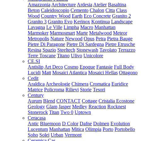
Amazzonia
Architecture
Ardesia
Atelier
Basaltina
Beton
Caleidoscopio
Cemento
Chalon
Citta
Class
Wood
Country Wood
Earth
Eco Concrete
Granito 2
Granito 3
Granito Evo
Kerinox
Kontinua
Landscape
Lavagna
Le Ville
Limpha
Macro
Manhattan
Marmoker
Marmosmart
Marte
Metalwood
Meteor
Metropolis
Nature
Newood
Opus
Petra
Pietra Bauge
Pietre Di Paragone
Pietre Di Sardegna
Pietre Etrusche
Resina
Spazio
Steeltech
Stonewash
Tavolato
Terrazzo
Terre Toscane
Titano
Ulivo
Unicolore
CE.SI
Antislip
Art Deco
Cosmo
Epoque
Fantasie
Full Body
Lucidi
Matt
Mosaici Atlantica
Mosaici Hellas
Ottagono
Cedit
Araldica
Archeologie
Chimera
Cromatica
Euridice
Matrice
Policroma
Rilievi
Storie
Tesori
Century
Aurum
Blend
CONTACT
Cottage
Cristalia
Ecostone
Geology
Glam
Jasper
Medley
Reaction
Rocknest
Stonerock
Titan
Two 0
Uptown
Ceracasa
Antic
Bluemoon
D Color
Dafne
Dolmen
Evolution
Lucentum
Manhattan
Mitica
Olimpia
Porto
Portobello
Soho
Solei
Urban
Vermont
Ceramica Cas