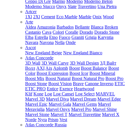
Ceppo Di Gre
Marmo
Moderno
Moderno Beton
Moderno Stucco
Onyx
Slate
Travertino
Una Pietra
Artcer
1Xl
2Xl
Cement
Eco Marble
Marble
Onix
Wood
Arte
Aldea
Amazonia
Barbados
Bellante
Blanca
Broken
Castanio
Cava
Colori
Coralle
Dorado
Dorado Stone
Elba
Estrella
Etno
Fuoco
Graniti
Grigia
Karyntia
Navara
Navona
Nella
Onde
Ascot
New England Beige
New England Bianco
Atlas Concorde
3D Wall
3D Wall Carve
3D Wall Design
3Д Вайт
Волл
AXI
Aix
Aplomb
Boost
Boost Balance
Boost
Color
Boost Expression
Boost Icor
Boost Mineral
Boost Mix
Boost Natural
Boost Natural Pro
Boost Pro
Boost Stone
Boost Vision
Brave
Canone Inverso
ETIC
ETIC PRO
Entice
Exence
Heartwood
Klif
Kone
Log
Log Cansei
Log Select
MARVEL
Marvel 3D
Marvel Diva
Marvel Dream
Marvel Edge
Marvel Epic
Marvel Gala
Marvel Gems
Marvel
Meraviglia
Marvel Onyx
Marvel Pro
Marvel Shine
Marvel Stone
Marvel T
Marvel Travertine
Marvel X
Norde
Nyra
Prism
Vest
Atlas Concorde Russia