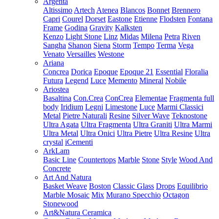
Argenta
Altissimo
Artech
Atenea
Blancos
Bonnet
Brennero
Capri
Courel
Dorset
Eastone
Etienne
Flodsten
Fontana
Frame
Godina
Gravity
Kalksten
Kenzo
Light Stone
Linz
Midas
Milena
Petra
Riven
Sangha
Shanon
Siena
Storm
Tempo
Terma
Vega
Venato
Versailles
Westone
Ariana
Concrea
Dorica
Epoque
Epoque 21
Essential
Floralia
Futura
Legend
Luce
Memento
Mineral
Nobile
Ariostea
Basaltina
Con.Crea
ConCrea
Elementae
Fragmenta full
body
Iridium
Legni
Limestone
Luce
Marmi Classici
Metal
Pietre Naturali
Resine
Silver Wave
Teknostone
Ultra Agata
Ultra Fragmenta
Ultra Graniti
Ultra Marmi
Ultra Metal
Ultra Onici
Ultra Pietre
Ultra Resine
Ultra
crystal
iCementi
ArkLam
Basic Line
Countertops
Marble
Stone
Style
Wood And
Concrete
Art And Natura
Basket Weave
Boston
Classic Glass
Drops
Equilibrio
Marble Mosaic
Mix
Murano Specchio
Octagon
Stonewood
Art&Natura Ceramica