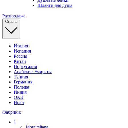
Душевые лейки
Шланги для душа
Распродажа
Страна
Италия
Испания
Россия
Китай
Португалия
Арабские Эмираты
Турция
Германия
Польша
Индия
ОАЭ
Иран
Фабрики:
1
14oraitaliana