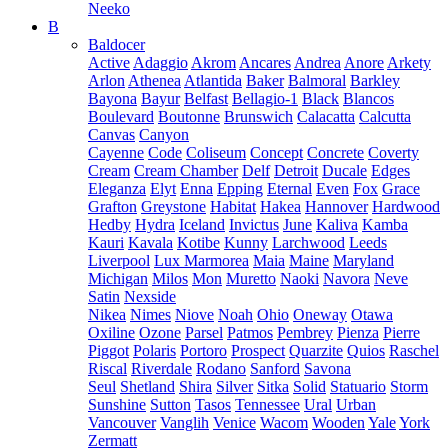
Neeko
B
Baldocer
Active
Adaggio
Akrom
Ancares
Andrea
Anore
Arkety
Arlon
Athenea
Atlantida
Baker
Balmoral
Barkley
Bayona
Bayur
Belfast
Bellagio-1
Black
Blancos
Boulevard
Boutonne
Brunswich
Calacatta
Calcutta
Canvas
Canyon
Cayenne
Code
Coliseum
Concept
Concrete
Coverty
Cream
Cream Chamber
Delf
Detroit
Ducale
Edges
Eleganza
Elyt
Enna
Epping
Eternal
Even
Fox
Grace
Grafton
Greystone
Habitat
Hakea
Hannover
Hardwood
Hedby
Hydra
Iceland
Invictus
June
Kaliva
Kamba
Kauri
Kavala
Kotibe
Kunny
Larchwood
Leeds
Liverpool
Lux Marmorea
Maia
Maine
Maryland
Michigan
Milos
Mon
Muretto
Naoki
Navora
Neve
Satin
Nexside
Nikea
Nimes
Niove
Noah
Ohio
Oneway
Otawa
Oxiline
Ozone
Parsel
Patmos
Pembrey
Pienza
Pierre
Piggot
Polaris
Portoro
Prospect
Quarzite
Quios
Raschel
Riscal
Riverdale
Rodano
Sanford
Savona
Seul
Shetland
Shira
Silver
Sitka
Solid
Statuario
Storm
Sunshine
Sutton
Tasos
Tennessee
Ural
Urban
Vancouver
Vanglih
Venice
Wacom
Wooden
Yale
York
Zermatt