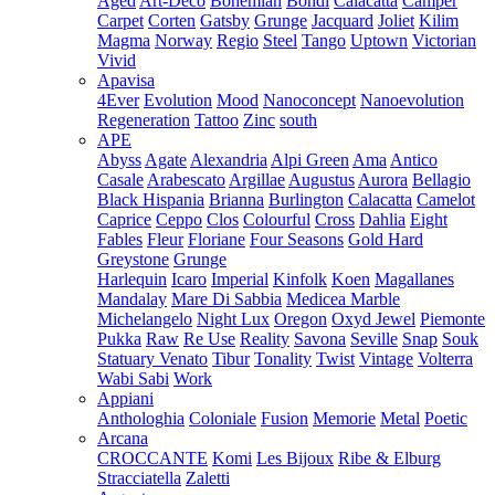
Aged
Art-Deco
Bohemian
Bondi
Calacatta
Camper
Carpet
Corten
Gatsby
Grunge
Jacquard
Joliet
Kilim
Magma
Norway
Regio
Steel
Tango
Uptown
Victorian
Vivid
Apavisa
4Ever
Evolution
Mood
Nanoconcept
Nanoevolution
Regeneration
Tattoo
Zinc
south
APE
Abyss
Agate
Alexandria
Alpi Green
Ama
Antico
Casale
Arabescato
Argillae
Augustus
Aurora
Bellagio
Black Hispania
Brianna
Burlington
Calacatta
Camelot
Caprice
Ceppo
Clos
Colourful
Cross
Dahlia
Eight
Fables
Fleur
Floriane
Four Seasons
Gold Hard
Greystone
Grunge
Harlequin
Icaro
Imperial
Kinfolk
Koen
Magallanes
Mandalay
Mare Di Sabbia
Medicea Marble
Michelangelo
Night Lux
Oregon
Oxyd Jewel
Piemonte
Pukka
Raw
Re Use
Reality
Savona
Seville
Snap
Souk
Statuary Venato
Tibur
Tonality
Twist
Vintage
Volterra
Wabi Sabi
Work
Appiani
Anthologhia
Coloniale
Fusion
Memorie
Metal
Poetic
Arcana
CROCCANTE
Komi
Les Bijoux
Ribe & Elburg
Stracciatella
Zaletti