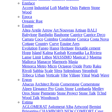
Ennface
Accent
Industrial
Loft
Marble
Onix
Pattern
Stone
Wood
Epoca
Organic Rug
Equipe
Altea
Argile
Arrow
Art Nouveau
Artisan
BALI
Babylone
Bardiglio
Bauhome
Caprice
Caprice Deco
Carrara
Coco
Coimbra
Coralstone
Corsica
Costa Nova
Cottage
Country
Curve
Equipe Ares
Evolution
Fango
Hanoi
Heritage
Hexatile cement
Hopp
Island
Kalma
Kasbah
Kromatika
La Riviera
Lanse
Limit
Lithos
MASSIMO
Magical 3
Magma
Mallorca
Manacor
Marmoris
Masia
Menorca
Metro
Micro
Octagon
Oxide
Porto
Raku
Rivoli
Sabbia
Scale
Sfera
Splendours
Stromboli
Tribeca
Urban
Verticale
Vibe
Village
Vitral
Wadi
Wave
Ergon
Abacus
Architect Resin
Cornerstone
Cornerstone
Alpen
Elegance Pro
Grain Stone
Lombarda
Medley
Oros Stone
Pigmento
Stone Project
Stone Talk
Tr3nd
Wood Talk
Woodtouch
Estima
AGLOMERAT
Aglomerat
Alba
Artwood
Bernini
Brigantina
CHAMBORD NEW
COMFORT
Cave