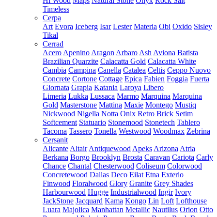
Hi Wood
Maps
Natural Stone
Onyx
Rock Salt
Timeless
Cerpa
Art
Evora
Iceberg
Isar
Lester
Materia
Obi
Oxido
Sisley
Tikal
Cerrad
Acero
Apenino
Aragon
Arbaro
Ash
Aviona
Batista
Brazilian Quarzite
Calacatta Gold
Calacatta White
Cambia
Campina
Canella
Catalea
Celtis
Ceppo Nuovo
Concrete
Cortone
Cottage
Epica
Fabien
Foggia
Fuerta
Giornata
Grapia
Katania
Laroya
Libero
Limeria
Lukka
Lussaca
Marmo
Marquina
Marquina
Gold
Masterstone
Mattina
Maxie
Montego
Mustiq
Nickwood
Nigella
Notta
Onix
Retro Brick
Setim
Softcement
Statuario
Stonemood
Stonetech
Tablero
Tacoma
Tassero
Tonella
Westwood
Woodmax
Zebrina
Cersanit
Alicante
Altair
Antiquewood
Apeks
Arizona
Atria
Berkana
Borgo
Brooklyn
Brosta
Caravan
Cariota
Carly
Chance
Chantal
Chesterwood
Coliseum
Colorwood
Concretewood
Dallas
Deco
Eilat
Etna
Exterio
Finwood
Floralwood
Glory
Granite
Grey Shades
Harbourwood
Hugge
Industrialwood
Ingir
Ivory
JackStone
Jacquard
Kama
Kongo
Lin
Loft
Lofthouse
Luara
Majolica
Manhattan
Metallic
Nautilus
Orion
Otto