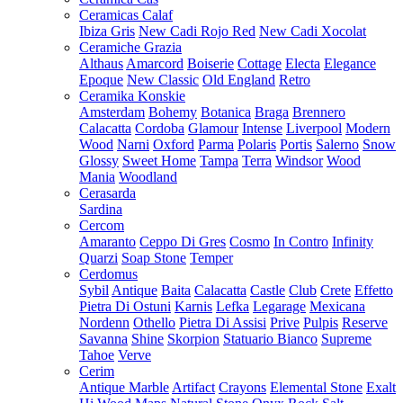
Ceramicas Calaf
Ibiza Gris
New Cadi Rojo Red
New Cadi Xocolat
Ceramiche Grazia
Althaus
Amarcord
Boiserie
Cottage
Electa
Elegance
Epoque
New Classic
Old England
Retro
Ceramika Konskie
Amsterdam
Bohemy
Botanica
Braga
Brennero
Calacatta
Cordoba
Glamour
Intense
Liverpool
Modern
Wood
Narni
Oxford
Parma
Polaris
Portis
Salerno
Snow
Glossy
Sweet Home
Tampa
Terra
Windsor
Wood
Mania
Woodland
Cerasarda
Sardina
Cercom
Amaranto
Ceppo Di Gres
Cosmo
In Contro
Infinity
Quarzi
Soap Stone
Temper
Cerdomus
Sybil
Antique
Baita
Calacatta
Castle
Club
Crete
Effetto
Pietra Di Ostuni
Karnis
Lefka
Legarage
Mexicana
Nordenn
Othello
Pietra Di Assisi
Prive
Pulpis
Reserve
Savanna
Shine
Skorpion
Statuario Bianco
Supreme
Tahoe
Verve
Cerim
Antique Marble
Artifact
Crayons
Elemental Stone
Exalt