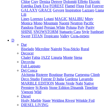
Chloe
Cray
Deniza
Denver
Dolomiti
Effetto
Ekzotic
Estetika Dark
Eva
FOREST
Flamel
Flora
Foil
Forever
GALAXY
GRACE
Gevorg
Inspiration
Lazzaro
Liana
Lili
Lines
Lorenzo
Lotani
MAGIC
MALIBU
Misty
Monica
Mono
Mountain
Naomi
Neutron
Pacific
Pandora
Pastel
Persian White
Poluna
Poly
Purity
SHINE
SNOWSTORM
Statuario Cara
Style
Sunheart
Sweet
TITAN
Tropicano
Valley
Соль-перец
D
Dar
Biselado
Microline
Nairobi
Noa-Sticks
Rural
Decocer
Chalet
Fabia
JAZZ
Liguria
Monte
Siena
Decovita
Full Lappato
Del Conca
Alchimia
Bioterre
Boutique
Burma
Carpegna
Climb
Deco Studio
Foreste D Italia
Gardena
Lavaredo
MARBLE EDITION
Monte Verde
Nabi
Native
Premiere
St Regis
Stone Edition Dinamik
Timeline
Vignoni
Wild
Diesel
Hoily Marble
Stage
Welding Rivest
Wrinkle Foil
DIESEL LIVING