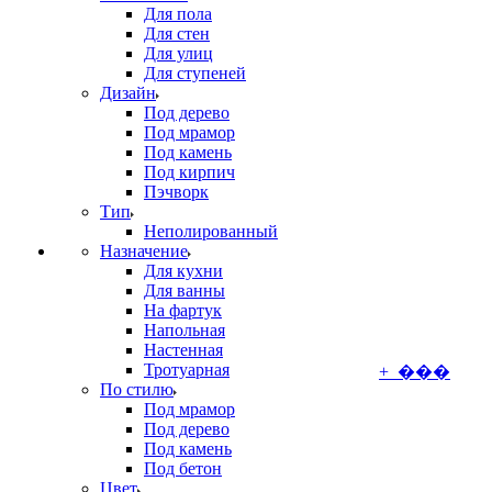
Для пола
Для стен
Для улиц
Для ступеней
Дизайн
Под дерево
Под мрамор
Под камень
Под кирпич
Пэчворк
Тип
Неполированный
Назначение
Для кухни
Для ванны
На фартук
Напольная
Настенная
Тротуарная
+ ���
По стилю
Под мрамор
Под дерево
Под камень
Под бетон
Цвет