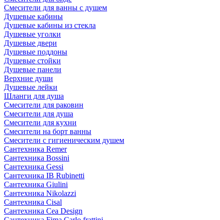
Смесители для ванны с душем
Душевые кабины
Душевые кабины из стекла
Душевые уголки
Душевые двери
Душевые поддоны
Душевые стойки
Душевые панели
Верхние души
Душевые лейки
Шланги для душа
Смесители для раковин
Смесители для душа
Смесители для кухни
Смесители на борт ванны
Смесители с гигиеническим душем
Сантехника Remer
Сантехника Bossini
Сантехника Gessi
Сантехника IB Rubinetti
Сантехника Giulini
Сантехника Nikolazzi
Сантехника Cisal
Сантехника Cea Design
Сантехника Fima Carlo frattini