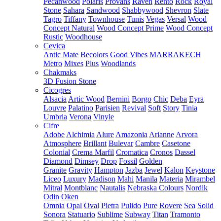
Pecanwood
Polaris
Provans
Raven
Rento
Rock
Royal
Stone
Sahara
Sandwood
Shabbywood
Shevron
Slate
Tagro
Tiffany
Townhouse
Tunis
Vegas
Versal
Wood
Concept Natural
Wood Concept Prime
Wood Concept
Rustic
Woodhouse
Cevica
Antic Mate
Becolors
Good Vibes
MARRAKECH
Metro
Mixes
Plus
Woodlands
Chakmaks
3D Fusion Stone
Cicogres
Alsacia
Artic Wood
Bernini
Borgo
Chic
Deba
Eyra
Louvre
Palatino
Parisien
Revival
Soft
Story
Tinia
Umbria
Verona
Vinyle
Cifre
Adobe
Alchimia
Alure
Amazonia
Arianne
Arvora
Atmosphere
Brillant
Bulevar
Cambre
Casetone
Colonial
Crema Marfil
Cromatica
Cronos
Dassel
Diamond
Dimsey
Drop
Fossil
Golden
Granite
Gravity
Hampton
Jazba
Jewel
Kalon
Keystone
Liceo
Luxury
Madison
Mahi
Manila
Materia
Mirambel
Mitral
Montblanc
Nautalis
Nebraska Colours
Nordik
Odin
Oken
Omnia
Opal
Oval
Pietra
Pulido
Pure
Rovere
Sea
Solid
Sonora
Statuario
Sublime
Subway
Titan
Tramonto