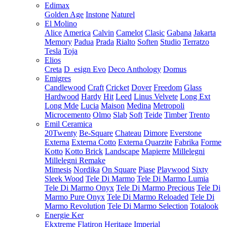
Edimax
Golden Age
Instone
Naturel
El Molino
Alice
America
Calvin
Camelot
Clasic
Gabana
Jakarta
Memory
Padua
Prada
Rialto
Soften
Studio
Terratzo
Tesla
Toja
Elios
Creta
D_esign Evo
Deco Anthology
Domus
Emigres
Candlewood
Craft
Cricket
Dover
Freedom
Glass
Hardwood
Hardy
Hit
Leed
Linus Velvete
Long Ext
Long Mde
Lucia
Maison
Medina
Metropoli
Microcemento
Olmo
Slab
Soft
Teide
Timber
Trento
Emil Ceramica
20Twenty
Be-Square
Chateau
Dimore
Everstone
Externa
Externa Cotto
Externa Quarzite
Fabrika
Forme
Kotto
Kotto Brick
Landscape
Mapierre
Millelegni
Millelegni Remake
Mimesis
Nordika
On Square
Piase
Playwood
Sixty
Sleek Wood
Tele Di Marmo
Tele Di Marmo Lumia
Tele Di Marmo Onyx
Tele Di Marmo Precious
Tele Di
Marmo Pure Onyx
Tele Di Marmo Reloaded
Tele Di
Marmo Revolution
Tele Di Marmo Selection
Totalook
Energie Ker
Ekxtreme
Flatiron
Heritage
Imperial