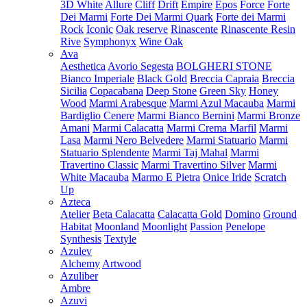
3D White
Allure
Cliff
Drift
Empire
Epos
Force
Forte
Dei Marmi
Forte Dei Marmi Quark
Forte dei Marmi
Rock
Iconic
Oak reserve
Rinascente
Rinascente Resin
Rive
Symphonyx
Wine Oak
Ava
Aesthetica
Avorio Segesta
BOLGHERI STONE
Bianco Imperiale
Black Gold
Breccia Capraia
Breccia
Sicilia
Copacabana
Deep Stone
Green Sky
Honey
Wood
Marmi Arabesque
Marmi Azul Macauba
Marmi
Bardiglio Cenere
Marmi Bianco Bernini
Marmi Bronze
Amani
Marmi Calacatta
Marmi Crema Marfil
Marmi
Lasa
Marmi Nero Belvedere
Marmi Statuario
Marmi
Statuario Splendente
Marmi Taj Mahal
Marmi
Travertino Classic
Marmi Travertino Silver
Marmi
White Macauba
Marmo E Pietra
Onice Iride
Scratch
Up
Azteca
Atelier
Beta Calacatta
Calacatta Gold
Domino
Ground
Habitat
Moonland
Moonlight
Passion
Penelope
Synthesis
Textyle
Azulev
Alchemy
Artwood
Azuliber
Ambre
Azuvi