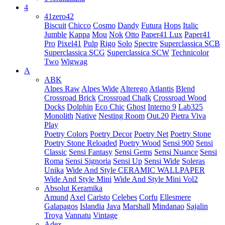
4
41zero42
Biscuit
Chicco
Cosmo
Dandy
Futura
Hops
Italic
Jumble
Kappa
Mou
Nok
Otto
Paper41 Lux
Paper41
Pro
Pixel41
Pulp
Rigo
Solo
Spectre
Superclassica SCB
Superclassica SCG
Superclassica SCW
Technicolor
Two
Wigwag
A
ABK
Alpes Raw
Alpes Wide
Alterego
Atlantis
Blend
Crossroad Brick
Crossroad Chalk
Crossroad Wood
Docks
Dolphin
Eco Chic
Ghost
Interno 9
Lab325
Monolith
Native
Nesting Room
Out.20
Pietra Viva
Play
Poetry Colors
Poetry Decor
Poetry Net
Poetry Stone
Poetry Stone Reloaded
Poetry Wood
Sensi 900
Sensi
Classic
Sensi Fantasy
Sensi Gems
Sensi Nuance
Sensi
Roma
Sensi Signoria
Sensi Up
Sensi Wide
Soleras
Unika
Wide And Style CERAMIC WALLPAPER
Wide And Style Mini
Wide And Style Mini Vol2
Absolut Keramika
Amund
Axel
Caristo
Celebes
Corfu
Ellesmere
Galapagos
Islandia
Java
Marshall
Mindanao
Sajalin
Troya
Vannatu
Vintage
Adex