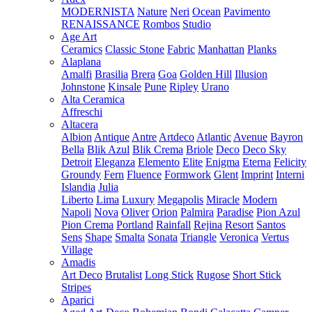
MODERNISTA
Nature
Neri
Ocean
Pavimento
RENAISSANCE
Rombos
Studio
Age Art
Ceramics
Classic Stone
Fabric
Manhattan
Planks
Alaplana
Amalfi
Brasilia
Brera
Goa
Golden Hill
Illusion
Johnstone
Kinsale
Pune
Ripley
Urano
Alta Ceramica
Affreschi
Altacera
Albion
Antique
Antre
Artdeco
Atlantic
Avenue
Bayron
Bella
Blik Azul
Blik Crema
Briole
Deco
Deco Sky
Detroit
Eleganza
Elemento
Elite
Enigma
Eterna
Felicity
Groundy
Fern
Fluence
Formwork
Glent
Imprint
Interni
Islandia
Julia
Liberto
Lima
Luxury
Megapolis
Miracle
Modern
Napoli
Nova
Oliver
Orion
Palmira
Paradise
Pion Azul
Pion Crema
Portland
Rainfall
Rejina
Resort
Santos
Sens
Shape
Smalta
Sonata
Triangle
Veronica
Vertus
Village
Amadis
Art Deco
Brutalist
Long Stick
Rugose
Short Stick
Stripes
Aparici