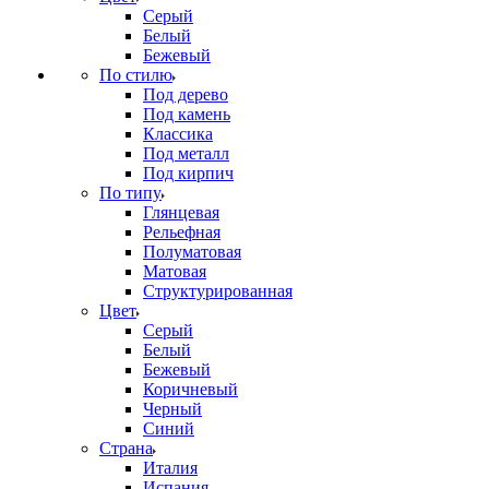
Серый
Белый
Бежевый
По стилю
Под дерево
Под камень
Классика
Под металл
Под кирпич
По типу
Глянцевая
Рельефная
Полуматовая
Матовая
Структурированная
Цвет
Серый
Белый
Бежевый
Коричневый
Черный
Синий
Страна
Италия
Испания