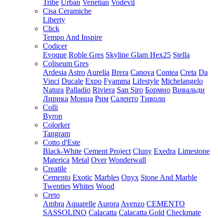
Tribe
Urban
Venetian
Vodevil
Cisa Ceramiche
Liberty
Click
Tempo And Inspire
Codicer
Evoque
Roble Gres
Skyline Glam Hex25
Stella
Coliseum Gres
Ardesia
Astro
Aurelia
Brera
Canova
Contea
Creta
Da
Vinci
Ducale
Expo
Fyamma
Lifestyle
Michelangelo
Natura
Palladio
Riviera
San Siro
Бормио
Вивальди
Лирика
Монца
Рим
Саленто
Тиволи
Colli
Byron
Colorker
Tangram
Cotto d'Este
Black-White
Cement Project
Cluny
Exedra
Limestone
Materica
Metal
Over
Wonderwall
Creatile
Cemento
Exotic
Marbles
Onyx
Stone And Marble
Twenties
Whites
Wood
Creto
Ambra
Aquarelle
Aurora
Avenzo
CEMENTO
SASSOLINO
Calacatta
Calacatta Gold
Checkmate