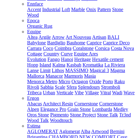
Ennface
Accent
Industrial
Loft
Marble
Onix
Pattern
Stone
Wood
Epoca
Organic Rug
Equipe
Altea
Argile
Arrow
Art Nouveau
Artisan
BALI
Babylone
Bardiglio
Bauhome
Caprice
Caprice Deco
Carrara
Coco
Coimbra
Coralstone
Corsica
Costa Nova
Cottage
Country
Curve
Equipe Ares
Evolution
Fango
Hanoi
Heritage
Hexatile cement
Hopp
Island
Kalma
Kasbah
Kromatika
La Riviera
Lanse
Limit
Lithos
MASSIMO
Magical 3
Magma
Mallorca
Manacor
Marmoris
Masia
Menorca
Metro
Micro
Octagon
Oxide
Porto
Raku
Rivoli
Sabbia
Scale
Sfera
Splendours
Stromboli
Tribeca
Urban
Verticale
Vibe
Village
Vitral
Wadi
Wave
Ergon
Abacus
Architect Resin
Cornerstone
Cornerstone
Alpen
Elegance Pro
Grain Stone
Lombarda
Medley
Oros Stone
Pigmento
Stone Project
Stone Talk
Tr3nd
Wood Talk
Woodtouch
Estima
AGLOMERAT
Aglomerat
Alba
Artwood
Bernini
Brigantina
CHAMBORD NEW
COMFORT
Cave