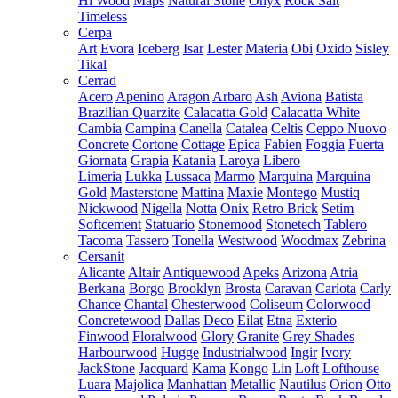
Hi Wood
Maps
Natural Stone
Onyx
Rock Salt
Timeless
Cerpa
Art
Evora
Iceberg
Isar
Lester
Materia
Obi
Oxido
Sisley
Tikal
Cerrad
Acero
Apenino
Aragon
Arbaro
Ash
Aviona
Batista
Brazilian Quarzite
Calacatta Gold
Calacatta White
Cambia
Campina
Canella
Catalea
Celtis
Ceppo Nuovo
Concrete
Cortone
Cottage
Epica
Fabien
Foggia
Fuerta
Giornata
Grapia
Katania
Laroya
Libero
Limeria
Lukka
Lussaca
Marmo
Marquina
Marquina
Gold
Masterstone
Mattina
Maxie
Montego
Mustiq
Nickwood
Nigella
Notta
Onix
Retro Brick
Setim
Softcement
Statuario
Stonemood
Stonetech
Tablero
Tacoma
Tassero
Tonella
Westwood
Woodmax
Zebrina
Cersanit
Alicante
Altair
Antiquewood
Apeks
Arizona
Atria
Berkana
Borgo
Brooklyn
Brosta
Caravan
Cariota
Carly
Chance
Chantal
Chesterwood
Coliseum
Colorwood
Concretewood
Dallas
Deco
Eilat
Etna
Exterio
Finwood
Floralwood
Glory
Granite
Grey Shades
Harbourwood
Hugge
Industrialwood
Ingir
Ivory
JackStone
Jacquard
Kama
Kongo
Lin
Loft
Lofthouse
Luara
Majolica
Manhattan
Metallic
Nautilus
Orion
Otto