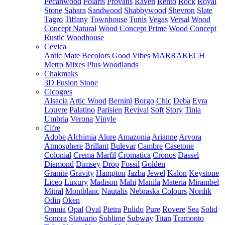
Pecanwood
Polaris
Provans
Raven
Rento
Rock
Royal
Stone
Sahara
Sandwood
Shabbywood
Shevron
Slate
Tagro
Tiffany
Townhouse
Tunis
Vegas
Versal
Wood
Concept Natural
Wood Concept Prime
Wood Concept
Rustic
Woodhouse
Cevica
Antic Mate
Becolors
Good Vibes
MARRAKECH
Metro
Mixes
Plus
Woodlands
Chakmaks
3D Fusion Stone
Cicogres
Alsacia
Artic Wood
Bernini
Borgo
Chic
Deba
Eyra
Louvre
Palatino
Parisien
Revival
Soft
Story
Tinia
Umbria
Verona
Vinyle
Cifre
Adobe
Alchimia
Alure
Amazonia
Arianne
Arvora
Atmosphere
Brillant
Bulevar
Cambre
Casetone
Colonial
Crema Marfil
Cromatica
Cronos
Dassel
Diamond
Dimsey
Drop
Fossil
Golden
Granite
Gravity
Hampton
Jazba
Jewel
Kalon
Keystone
Liceo
Luxury
Madison
Mahi
Manila
Materia
Mirambel
Mitral
Montblanc
Nautalis
Nebraska Colours
Nordik
Odin
Oken
Omnia
Opal
Oval
Pietra
Pulido
Pure
Rovere
Sea
Solid
Sonora
Statuario
Sublime
Subway
Titan
Tramonto