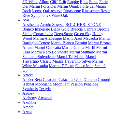
3D White
Allure
Cliff
Drift
Empire
Epos
Force
Forte
Dei Marmi
Forte Dei Marmi Quark
Forte dei Marmi
Rock
Iconic
Oak reserve
Rinascente
Rinascente Resin
Rive
Symphonyx
Wine Oak
Ava
Aesthetica
Avorio Segesta
BOLGHERI STONE
Bianco Imperiale
Black Gold
Breccia Capraia
Breccia
Sicilia
Copacabana
Deep Stone
Green Sky
Honey
Wood
Marmi Arabesque
Marmi Azul Macauba
Marmi
Bardiglio Cenere
Marmi Bianco Bernini
Marmi Bronze
Amani
Marmi Calacatta
Marmi Crema Marfil
Marmi
Lasa
Marmi Nero Belvedere
Marmi Statuario
Marmi
Statuario Splendente
Marmi Taj Mahal
Marmi
Travertino Classic
Marmi Travertino Silver
Marmi
White Macauba
Marmo E Pietra
Onice Iride
Scratch
Up
Azteca
Atelier
Beta Calacatta
Calacatta Gold
Domino
Ground
Habitat
Moonland
Moonlight
Passion
Penelope
Synthesis
Textyle
Azulev
Alchemy
Artwood
Azuliber
Ambre
Azuvi