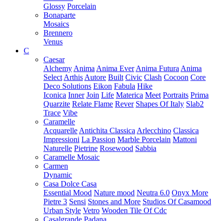
Glossy
Porcelain
Bonaparte
Mosaics
Brennero
Venus
C
Caesar
Alchemy
Anima
Anima Ever
Anima Futura
Anima
Select
Arthis
Autore
Built
Civic
Clash
Cocoon
Core
Deco Solutions
Eikon
Fabula
Hike
Iconica
Inner
Join
Life
Materica
Meet
Portraits
Prima
Quarzite
Relate Flame
Rever
Shapes Of Italy
Slab2
Trace
Vibe
Caramelle
Acquarelle
Antichita Classica
Arlecchino
Classica
Impressioni
La Passion
Marble Porcelain
Mattoni
Naturelle
Pietrine
Rosewood
Sabbia
Caramelle Mosaic
Carmen
Dynamic
Casa Dolce Casa
Essential Mood
Nature mood
Neutra 6.0
Onyx More
Pietre 3
Sensi
Stones and More
Studios Of Casamood
Urban Style
Vetro
Wooden Tile Of Cdc
Casalgrande Padana