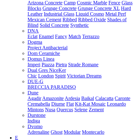
Arizona Concrete
Camp
Cosmic Marble
Fence
Glass
Blocks
Grunge Concrete
Grunge Concrete XL
Hard
Leather
Industrial Glass
Liquid Cosmo
Metal Perf
Mexican Cement
Ribbed
Ribbed Oxide
Shades of
Blind
Solid Concrete
Synthetic
DNA
Eclat
Enamel
Fancy
Match
Terrazzo
Dogma
Project Antibacterial
Dom Ceramiche
Domus Linea
Imperi
Piazza
Pietra
Strade Romane
Dual Gres NiceKer
Chic
London
Spirit
Victorian Dreams
DUE-G
BRECCIA PARADISO
Dune
Agadir
Amazonite
Ardesia
Baikal
Calacatta
Caronte
Cremabella
Diurne
Flat
Kit-Kat Mosaic
Leonardo
Mintons
Nusa
Quercus
Selene
Zement
Durstone
Indiga
Dvomo
Adrenaline
Ghost
Modular
Montecarlo
E