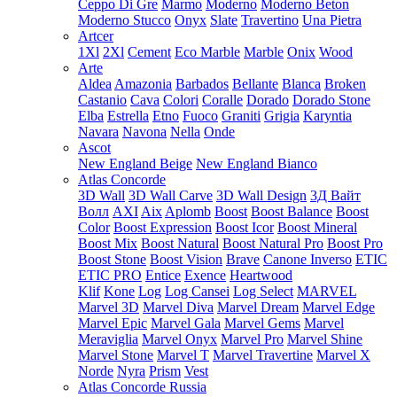
Ceppo Di Gre
Marmo
Moderno
Moderno Beton
Moderno Stucco
Onyx
Slate
Travertino
Una Pietra
Artcer
1Xl
2Xl
Cement
Eco Marble
Marble
Onix
Wood
Arte
Aldea
Amazonia
Barbados
Bellante
Blanca
Broken
Castanio
Cava
Colori
Coralle
Dorado
Dorado Stone
Elba
Estrella
Etno
Fuoco
Graniti
Grigia
Karyntia
Navara
Navona
Nella
Onde
Ascot
New England Beige
New England Bianco
Atlas Concorde
3D Wall
3D Wall Carve
3D Wall Design
3Д Вайт
Волл
AXI
Aix
Aplomb
Boost
Boost Balance
Boost
Color
Boost Expression
Boost Icor
Boost Mineral
Boost Mix
Boost Natural
Boost Natural Pro
Boost Pro
Boost Stone
Boost Vision
Brave
Canone Inverso
ETIC
ETIC PRO
Entice
Exence
Heartwood
Klif
Kone
Log
Log Cansei
Log Select
MARVEL
Marvel 3D
Marvel Diva
Marvel Dream
Marvel Edge
Marvel Epic
Marvel Gala
Marvel Gems
Marvel
Meraviglia
Marvel Onyx
Marvel Pro
Marvel Shine
Marvel Stone
Marvel T
Marvel Travertine
Marvel X
Norde
Nyra
Prism
Vest
Atlas Concorde Russia