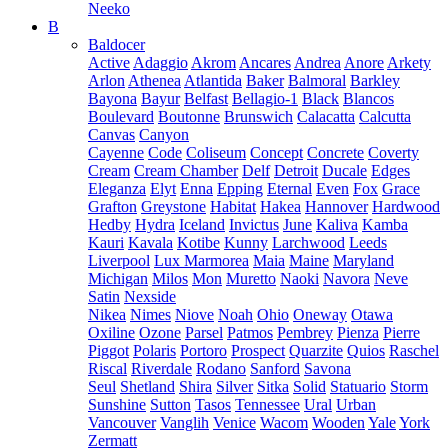
Neeko
B
Baldocer
Active
Adaggio
Akrom
Ancares
Andrea
Anore
Arkety
Arlon
Athenea
Atlantida
Baker
Balmoral
Barkley
Bayona
Bayur
Belfast
Bellagio-1
Black
Blancos
Boulevard
Boutonne
Brunswich
Calacatta
Calcutta
Canvas
Canyon
Cayenne
Code
Coliseum
Concept
Concrete
Coverty
Cream
Cream Chamber
Delf
Detroit
Ducale
Edges
Eleganza
Elyt
Enna
Epping
Eternal
Even
Fox
Grace
Grafton
Greystone
Habitat
Hakea
Hannover
Hardwood
Hedby
Hydra
Iceland
Invictus
June
Kaliva
Kamba
Kauri
Kavala
Kotibe
Kunny
Larchwood
Leeds
Liverpool
Lux Marmorea
Maia
Maine
Maryland
Michigan
Milos
Mon
Muretto
Naoki
Navora
Neve
Satin
Nexside
Nikea
Nimes
Niove
Noah
Ohio
Oneway
Otawa
Oxiline
Ozone
Parsel
Patmos
Pembrey
Pienza
Pierre
Piggot
Polaris
Portoro
Prospect
Quarzite
Quios
Raschel
Riscal
Riverdale
Rodano
Sanford
Savona
Seul
Shetland
Shira
Silver
Sitka
Solid
Statuario
Storm
Sunshine
Sutton
Tasos
Tennessee
Ural
Urban
Vancouver
Vanglih
Venice
Wacom
Wooden
Yale
York
Zermatt