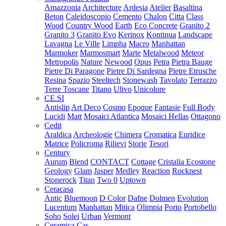
Amazzonia
Architecture
Ardesia
Atelier
Basaltina
Beton
Caleidoscopio
Cemento
Chalon
Citta
Class
Wood
Country Wood
Earth
Eco Concrete
Granito 2
Granito 3
Granito Evo
Kerinox
Kontinua
Landscape
Lavagna
Le Ville
Limpha
Macro
Manhattan
Marmoker
Marmosmart
Marte
Metalwood
Meteor
Metropolis
Nature
Newood
Opus
Petra
Pietra Bauge
Pietre Di Paragone
Pietre Di Sardegna
Pietre Etrusche
Resina
Spazio
Steeltech
Stonewash
Tavolato
Terrazzo
Terre Toscane
Titano
Ulivo
Unicolore
CE.SI
Antislip
Art Deco
Cosmo
Epoque
Fantasie
Full Body
Lucidi
Matt
Mosaici Atlantica
Mosaici Hellas
Ottagono
Cedit
Araldica
Archeologie
Chimera
Cromatica
Euridice
Matrice
Policroma
Rilievi
Storie
Tesori
Century
Aurum
Blend
CONTACT
Cottage
Cristalia
Ecostone
Geology
Glam
Jasper
Medley
Reaction
Rocknest
Stonerock
Titan
Two 0
Uptown
Ceracasa
Antic
Bluemoon
D Color
Dafne
Dolmen
Evolution
Lucentum
Manhattan
Mitica
Olimpia
Porto
Portobello
Soho
Solei
Urban
Vermont
Ceramica Cas