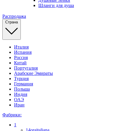
Душевые лейки
Шланги для душа
Распродажа
Страна
Италия
Испания
Россия
Китай
Португалия
Арабские Эмираты
Турция
Германия
Польша
Индия
ОАЭ
Иран
Фабрики:
1
14oraitaliana