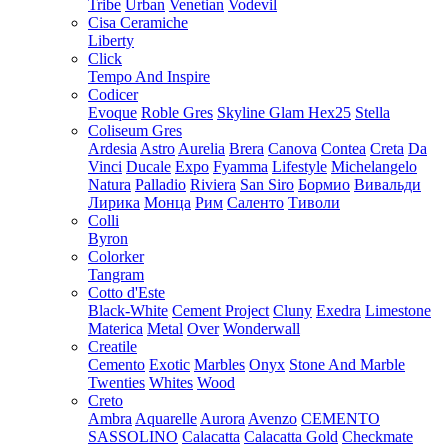
Tribe
Urban
Venetian
Vodevil
Cisa Ceramiche
Liberty
Click
Tempo And Inspire
Codicer
Evoque
Roble Gres
Skyline Glam Hex25
Stella
Coliseum Gres
Ardesia
Astro
Aurelia
Brera
Canova
Contea
Creta
Da
Vinci
Ducale
Expo
Fyamma
Lifestyle
Michelangelo
Natura
Palladio
Riviera
San Siro
Бормио
Вивальди
Лирика
Монца
Рим
Саленто
Тиволи
Colli
Byron
Colorker
Tangram
Cotto d'Este
Black-White
Cement Project
Cluny
Exedra
Limestone
Materica
Metal
Over
Wonderwall
Creatile
Cemento
Exotic
Marbles
Onyx
Stone And Marble
Twenties
Whites
Wood
Creto
Ambra
Aquarelle
Aurora
Avenzo
CEMENTO
SASSOLINO
Calacatta
Calacatta Gold
Checkmate