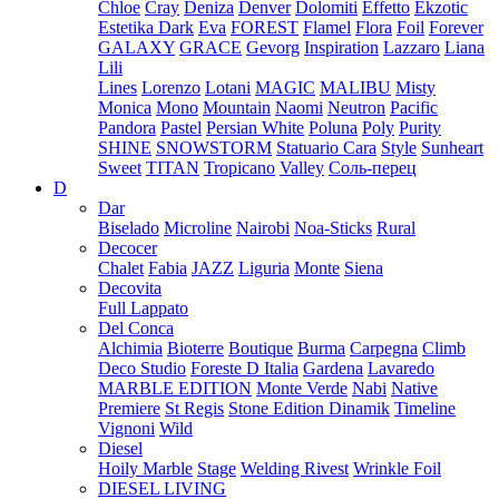
Chloe
Cray
Deniza
Denver
Dolomiti
Effetto
Ekzotic
Estetika Dark
Eva
FOREST
Flamel
Flora
Foil
Forever
GALAXY
GRACE
Gevorg
Inspiration
Lazzaro
Liana
Lili
Lines
Lorenzo
Lotani
MAGIC
MALIBU
Misty
Monica
Mono
Mountain
Naomi
Neutron
Pacific
Pandora
Pastel
Persian White
Poluna
Poly
Purity
SHINE
SNOWSTORM
Statuario Cara
Style
Sunheart
Sweet
TITAN
Tropicano
Valley
Соль-перец
D
Dar
Biselado
Microline
Nairobi
Noa-Sticks
Rural
Decocer
Chalet
Fabia
JAZZ
Liguria
Monte
Siena
Decovita
Full Lappato
Del Conca
Alchimia
Bioterre
Boutique
Burma
Carpegna
Climb
Deco Studio
Foreste D Italia
Gardena
Lavaredo
MARBLE EDITION
Monte Verde
Nabi
Native
Premiere
St Regis
Stone Edition Dinamik
Timeline
Vignoni
Wild
Diesel
Hoily Marble
Stage
Welding Rivest
Wrinkle Foil
DIESEL LIVING