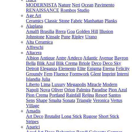
MODERNISTA
Nature
Neri
Ocean
Pavimento
RENAISSANCE
Rombos
Studio
Age Art
Ceramics
Classic Stone
Fabric
Manhattan
Planks
Alaplana
Amalfi
Brasilia
Brera
Goa
Golden Hill
Illusion
Johnstone
Kinsale
Pune
Ripley
Urano
Alta Ceramica
Affreschi
Altacera
Albion
Antique
Antre
Artdeco
Atlantic
Avenue
Bayron
Bella
Blik Azul
Blik Crema
Briole
Deco
Deco Sky
Detroit
Eleganza
Elemento
Elite
Enigma
Eterna
Felicity
Groundy
Fern
Fluence
Formwork
Glent
Imprint
Interni
Islandia
Julia
Liberto
Lima
Luxury
Megapolis
Miracle
Modern
Napoli
Nova
Oliver
Orion
Palmira
Paradise
Pion Azul
Pion Crema
Portland
Rainfall
Rejina
Resort
Santos
Sens
Shape
Smalta
Sonata
Triangle
Veronica
Vertus
Village
Amadis
Art Deco
Brutalist
Long Stick
Rugose
Short Stick
Stripes
Aparici