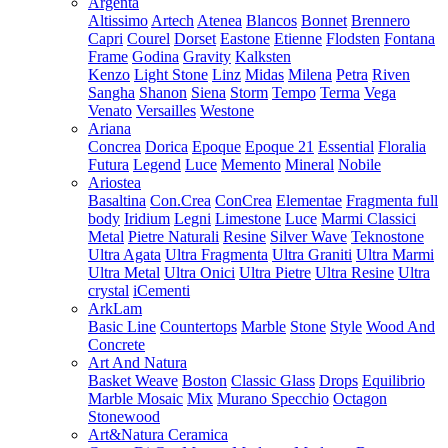
Argenta
Altissimo
Artech
Atenea
Blancos
Bonnet
Brennero
Capri
Courel
Dorset
Eastone
Etienne
Flodsten
Fontana
Frame
Godina
Gravity
Kalksten
Kenzo
Light Stone
Linz
Midas
Milena
Petra
Riven
Sangha
Shanon
Siena
Storm
Tempo
Terma
Vega
Venato
Versailles
Westone
Ariana
Concrea
Dorica
Epoque
Epoque 21
Essential
Floralia
Futura
Legend
Luce
Memento
Mineral
Nobile
Ariostea
Basaltina
Con.Crea
ConCrea
Elementae
Fragmenta full
body
Iridium
Legni
Limestone
Luce
Marmi Classici
Metal
Pietre Naturali
Resine
Silver Wave
Teknostone
Ultra Agata
Ultra Fragmenta
Ultra Graniti
Ultra Marmi
Ultra Metal
Ultra Onici
Ultra Pietre
Ultra Resine
Ultra
crystal
iCementi
ArkLam
Basic Line
Countertops
Marble
Stone
Style
Wood And
Concrete
Art And Natura
Basket Weave
Boston
Classic Glass
Drops
Equilibrio
Marble Mosaic
Mix
Murano Specchio
Octagon
Stonewood
Art&Natura Ceramica