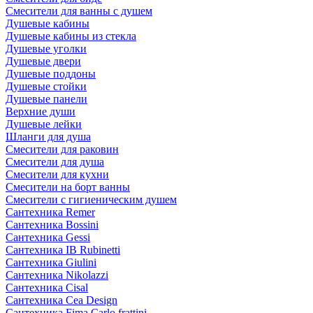
Смесители для ванны с душем
Душевые кабины
Душевые кабины из стекла
Душевые уголки
Душевые двери
Душевые поддоны
Душевые стойки
Душевые панели
Верхние души
Душевые лейки
Шланги для душа
Смесители для раковин
Смесители для душа
Смесители для кухни
Смесители на борт ванны
Смесители с гигиеническим душем
Сантехника Remer
Сантехника Bossini
Сантехника Gessi
Сантехника IB Rubinetti
Сантехника Giulini
Сантехника Nikolazzi
Сантехника Cisal
Сантехника Cea Design
Сантехника Fima Carlo frattini