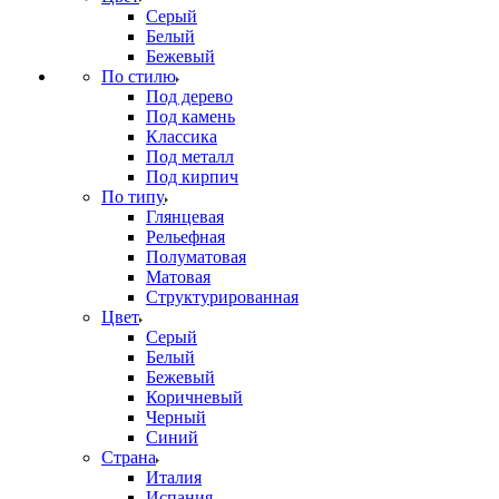
Серый
Белый
Бежевый
По стилю
Под дерево
Под камень
Классика
Под металл
Под кирпич
По типу
Глянцевая
Рельефная
Полуматовая
Матовая
Структурированная
Цвет
Серый
Белый
Бежевый
Коричневый
Черный
Синий
Страна
Италия
Испания