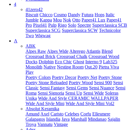
4
41zero42
Biscuit
Chicco
Cosmo
Dandy
Futura
Hops
Italic
Jumble
Kappa
Mou
Nok
Otto
Paper41 Lux
Paper41
Pro
Pixel41
Pulp
Rigo
Solo
Spectre
Superclassica SCB
Superclassica SCG
Superclassica SCW
Technicolor
Two
Wigwag
A
ABK
Alpes Raw
Alpes Wide
Alterego
Atlantis
Blend
Crossroad Brick
Crossroad Chalk
Crossroad Wood
Docks
Dolphin
Eco Chic
Ghost
Interno 9
Lab325
Monolith
Native
Nesting Room
Out.20
Pietra Viva
Play
Poetry Colors
Poetry Decor
Poetry Net
Poetry Stone
Poetry Stone Reloaded
Poetry Wood
Sensi 900
Sensi
Classic
Sensi Fantasy
Sensi Gems
Sensi Nuance
Sensi
Roma
Sensi Signoria
Sensi Up
Sensi Wide
Soleras
Unika
Wide And Style CERAMIC WALLPAPER
Wide And Style Mini
Wide And Style Mini Vol2
Absolut Keramika
Amund
Axel
Caristo
Celebes
Corfu
Ellesmere
Galapagos
Islandia
Java
Marshall
Mindanao
Sajalin
Troya
Vannatu
Vintage
Adex