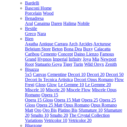
Bardelli
Basconi Home
Porcelain
Wood
Benadresa
Aral
Canaima
Daren
Halima
Nobile
Bestile
Greco
Nara
Bien
Agatha
Antique Carrara
Arch
Arcides
Arcturuse
Belgium Store
Beton
Bona Dea
Buxy
Calacatta
Caribou
Cemento
Concept
Daino Lienzo
Famous
Grand
Hypnos
Imperial
Infinity
Joya
Mia
Newport
Root
Statuario Goya
Tiger
Turin
Wild Onyx
Zenith
Bisazza
5x5
Canvas
Cementine
Decori 10
Decori 20
Decori 50
Decori In Tecnica Artistica
Decori Opus Romano
Flow
Fregi
Gloss
Glow
Le Gemme 10
Le Gemme 20
Miscele 10
Miscele 20
Miscele Flow
Miscele Opus
Romano
Opera 15
Opera 15 Gloss
Opera 15 Matt
Opera 25
Opera 25
Gloss
Opera 25 Matt
Opus Romano
Opus Romano
Matt
Oro
Oro Bis
Platino Bis
Sfumature 10
Sfumature
20
Smalto 10
Smalto 20
The Crystal Collection
Variations
Vetricolor 10
Vetricolor 20
Bluezone