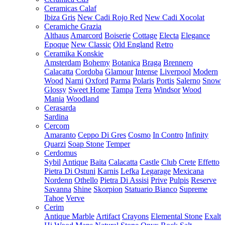
Ceramicas Calaf
Ibiza Gris
New Cadi Rojo Red
New Cadi Xocolat
Ceramiche Grazia
Althaus
Amarcord
Boiserie
Cottage
Electa
Elegance
Epoque
New Classic
Old England
Retro
Ceramika Konskie
Amsterdam
Bohemy
Botanica
Braga
Brennero
Calacatta
Cordoba
Glamour
Intense
Liverpool
Modern
Wood
Narni
Oxford
Parma
Polaris
Portis
Salerno
Snow
Glossy
Sweet Home
Tampa
Terra
Windsor
Wood
Mania
Woodland
Cerasarda
Sardina
Cercom
Amaranto
Ceppo Di Gres
Cosmo
In Contro
Infinity
Quarzi
Soap Stone
Temper
Cerdomus
Sybil
Antique
Baita
Calacatta
Castle
Club
Crete
Effetto
Pietra Di Ostuni
Karnis
Lefka
Legarage
Mexicana
Nordenn
Othello
Pietra Di Assisi
Prive
Pulpis
Reserve
Savanna
Shine
Skorpion
Statuario Bianco
Supreme
Tahoe
Verve
Cerim
Antique Marble
Artifact
Crayons
Elemental Stone
Exalt