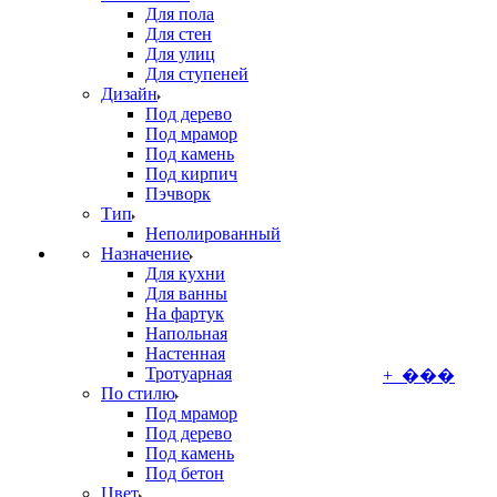
Для пола
Для стен
Для улиц
Для ступеней
Дизайн
Под дерево
Под мрамор
Под камень
Под кирпич
Пэчворк
Тип
Неполированный
Назначение
Для кухни
Для ванны
На фартук
Напольная
Настенная
Тротуарная
+ ���
По стилю
Под мрамор
Под дерево
Под камень
Под бетон
Цвет