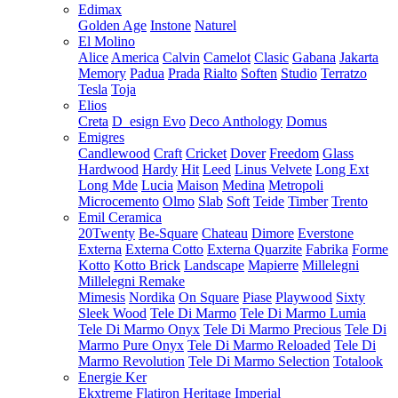
Edimax
Golden Age
Instone
Naturel
El Molino
Alice
America
Calvin
Camelot
Clasic
Gabana
Jakarta
Memory
Padua
Prada
Rialto
Soften
Studio
Terratzo
Tesla
Toja
Elios
Creta
D_esign Evo
Deco Anthology
Domus
Emigres
Candlewood
Craft
Cricket
Dover
Freedom
Glass
Hardwood
Hardy
Hit
Leed
Linus Velvete
Long Ext
Long Mde
Lucia
Maison
Medina
Metropoli
Microcemento
Olmo
Slab
Soft
Teide
Timber
Trento
Emil Ceramica
20Twenty
Be-Square
Chateau
Dimore
Everstone
Externa
Externa Cotto
Externa Quarzite
Fabrika
Forme
Kotto
Kotto Brick
Landscape
Mapierre
Millelegni
Millelegni Remake
Mimesis
Nordika
On Square
Piase
Playwood
Sixty
Sleek Wood
Tele Di Marmo
Tele Di Marmo Lumia
Tele Di Marmo Onyx
Tele Di Marmo Precious
Tele Di
Marmo Pure Onyx
Tele Di Marmo Reloaded
Tele Di
Marmo Revolution
Tele Di Marmo Selection
Totalook
Energie Ker
Ekxtreme
Flatiron
Heritage
Imperial