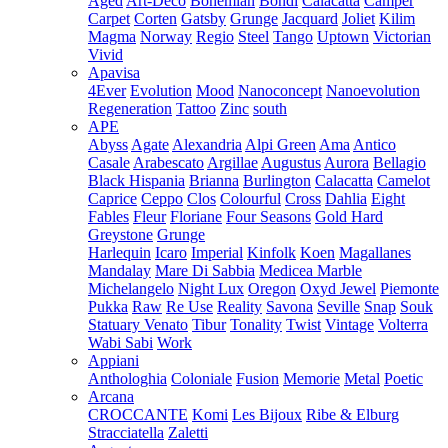
Aged
Art-Deco
Bohemian
Bondi
Calacatta
Camper
Carpet
Corten
Gatsby
Grunge
Jacquard
Joliet
Kilim
Magma
Norway
Regio
Steel
Tango
Uptown
Victorian
Vivid
Apavisa
4Ever
Evolution
Mood
Nanoconcept
Nanoevolution
Regeneration
Tattoo
Zinc
south
APE
Abyss
Agate
Alexandria
Alpi Green
Ama
Antico
Casale
Arabescato
Argillae
Augustus
Aurora
Bellagio
Black Hispania
Brianna
Burlington
Calacatta
Camelot
Caprice
Ceppo
Clos
Colourful
Cross
Dahlia
Eight
Fables
Fleur
Floriane
Four Seasons
Gold Hard
Greystone
Grunge
Harlequin
Icaro
Imperial
Kinfolk
Koen
Magallanes
Mandalay
Mare Di Sabbia
Medicea Marble
Michelangelo
Night Lux
Oregon
Oxyd Jewel
Piemonte
Pukka
Raw
Re Use
Reality
Savona
Seville
Snap
Souk
Statuary Venato
Tibur
Tonality
Twist
Vintage
Volterra
Wabi Sabi
Work
Appiani
Anthologhia
Coloniale
Fusion
Memorie
Metal
Poetic
Arcana
CROCCANTE
Komi
Les Bijoux
Ribe & Elburg
Stracciatella
Zaletti