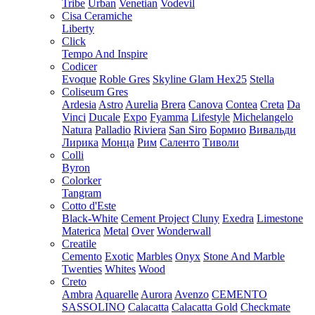
Tribe
Urban
Venetian
Vodevil
Cisa Ceramiche
Liberty
Click
Tempo And Inspire
Codicer
Evoque
Roble Gres
Skyline Glam Hex25
Stella
Coliseum Gres
Ardesia
Astro
Aurelia
Brera
Canova
Contea
Creta
Da
Vinci
Ducale
Expo
Fyamma
Lifestyle
Michelangelo
Natura
Palladio
Riviera
San Siro
Бормио
Вивальди
Лирика
Монца
Рим
Саленто
Тиволи
Colli
Byron
Colorker
Tangram
Cotto d'Este
Black-White
Cement Project
Cluny
Exedra
Limestone
Materica
Metal
Over
Wonderwall
Creatile
Cemento
Exotic
Marbles
Onyx
Stone And Marble
Twenties
Whites
Wood
Creto
Ambra
Aquarelle
Aurora
Avenzo
CEMENTO
SASSOLINO
Calacatta
Calacatta Gold
Checkmate