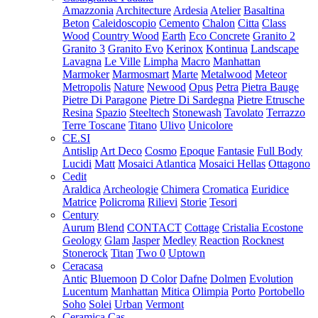
Amazzonia
Architecture
Ardesia
Atelier
Basaltina
Beton
Caleidoscopio
Cemento
Chalon
Citta
Class
Wood
Country Wood
Earth
Eco Concrete
Granito 2
Granito 3
Granito Evo
Kerinox
Kontinua
Landscape
Lavagna
Le Ville
Limpha
Macro
Manhattan
Marmoker
Marmosmart
Marte
Metalwood
Meteor
Metropolis
Nature
Newood
Opus
Petra
Pietra Bauge
Pietre Di Paragone
Pietre Di Sardegna
Pietre Etrusche
Resina
Spazio
Steeltech
Stonewash
Tavolato
Terrazzo
Terre Toscane
Titano
Ulivo
Unicolore
CE.SI
Antislip
Art Deco
Cosmo
Epoque
Fantasie
Full Body
Lucidi
Matt
Mosaici Atlantica
Mosaici Hellas
Ottagono
Cedit
Araldica
Archeologie
Chimera
Cromatica
Euridice
Matrice
Policroma
Rilievi
Storie
Tesori
Century
Aurum
Blend
CONTACT
Cottage
Cristalia
Ecostone
Geology
Glam
Jasper
Medley
Reaction
Rocknest
Stonerock
Titan
Two 0
Uptown
Ceracasa
Antic
Bluemoon
D Color
Dafne
Dolmen
Evolution
Lucentum
Manhattan
Mitica
Olimpia
Porto
Portobello
Soho
Solei
Urban
Vermont
Ceramica Cas