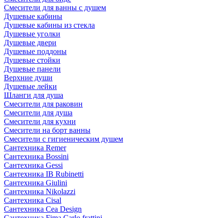
Смесители для ванны с душем
Душевые кабины
Душевые кабины из стекла
Душевые уголки
Душевые двери
Душевые поддоны
Душевые стойки
Душевые панели
Верхние души
Душевые лейки
Шланги для душа
Смесители для раковин
Смесители для душа
Смесители для кухни
Смесители на борт ванны
Смесители с гигиеническим душем
Сантехника Remer
Сантехника Bossini
Сантехника Gessi
Сантехника IB Rubinetti
Сантехника Giulini
Сантехника Nikolazzi
Сантехника Cisal
Сантехника Cea Design
Сантехника Fima Carlo frattini