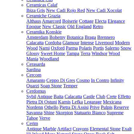
Ceramicas Calaf
Ibiza Gris
New Cadi Rojo Red
New Cadi Xocolat
Ceramiche Grazia
Althaus
Amarcord
Boiserie
Cottage
Electa
Elegance
Epoque
New Classic
Old England
Retro
Ceramika Konskie
Amsterdam
Bohemy
Botanica
Braga
Brennero
Calacatta
Cordoba
Glamour
Intense
Liverpool
Modern
Wood
Narni
Oxford
Parma
Polaris
Portis
Salerno
Snow
Glossy
Sweet Home
Tampa
Terra
Windsor
Wood
Mania
Woodland
Cerasarda
Sardina
Cercom
Amaranto
Ceppo Di Gres
Cosmo
In Contro
Infinity
Quarzi
Soap Stone
Temper
Cerdomus
Sybil
Antique
Baita
Calacatta
Castle
Club
Crete
Effetto
Pietra Di Ostuni
Karnis
Lefka
Legarage
Mexicana
Nordenn
Othello
Pietra Di Assisi
Prive
Pulpis
Reserve
Savanna
Shine
Skorpion
Statuario Bianco
Supreme
Tahoe
Verve
Cerim
Antique Marble
Artifact
Crayons
Elemental Stone
Exalt