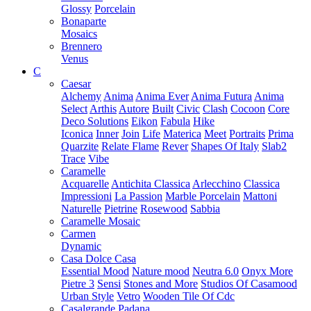
Glossy
Porcelain
Bonaparte
Mosaics
Brennero
Venus
C
Caesar
Alchemy
Anima
Anima Ever
Anima Futura
Anima
Select
Arthis
Autore
Built
Civic
Clash
Cocoon
Core
Deco Solutions
Eikon
Fabula
Hike
Iconica
Inner
Join
Life
Materica
Meet
Portraits
Prima
Quarzite
Relate Flame
Rever
Shapes Of Italy
Slab2
Trace
Vibe
Caramelle
Acquarelle
Antichita Classica
Arlecchino
Classica
Impressioni
La Passion
Marble Porcelain
Mattoni
Naturelle
Pietrine
Rosewood
Sabbia
Caramelle Mosaic
Carmen
Dynamic
Casa Dolce Casa
Essential Mood
Nature mood
Neutra 6.0
Onyx More
Pietre 3
Sensi
Stones and More
Studios Of Casamood
Urban Style
Vetro
Wooden Tile Of Cdc
Casalgrande Padana