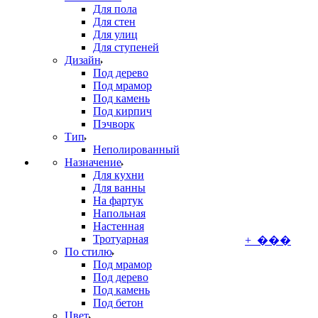
Для пола
Для стен
Для улиц
Для ступеней
Дизайн
Под дерево
Под мрамор
Под камень
Под кирпич
Пэчворк
Тип
Неполированный
Назначение
Для кухни
Для ванны
На фартук
Напольная
Настенная
Тротуарная
+ ���
По стилю
Под мрамор
Под дерево
Под камень
Под бетон
Цвет