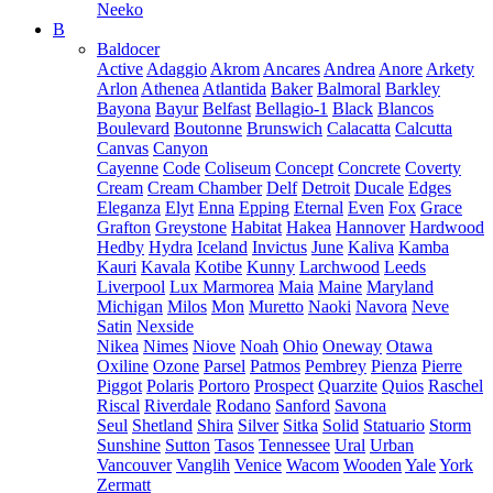
Neeko
B
Baldocer
Active
Adaggio
Akrom
Ancares
Andrea
Anore
Arkety
Arlon
Athenea
Atlantida
Baker
Balmoral
Barkley
Bayona
Bayur
Belfast
Bellagio-1
Black
Blancos
Boulevard
Boutonne
Brunswich
Calacatta
Calcutta
Canvas
Canyon
Cayenne
Code
Coliseum
Concept
Concrete
Coverty
Cream
Cream Chamber
Delf
Detroit
Ducale
Edges
Eleganza
Elyt
Enna
Epping
Eternal
Even
Fox
Grace
Grafton
Greystone
Habitat
Hakea
Hannover
Hardwood
Hedby
Hydra
Iceland
Invictus
June
Kaliva
Kamba
Kauri
Kavala
Kotibe
Kunny
Larchwood
Leeds
Liverpool
Lux Marmorea
Maia
Maine
Maryland
Michigan
Milos
Mon
Muretto
Naoki
Navora
Neve
Satin
Nexside
Nikea
Nimes
Niove
Noah
Ohio
Oneway
Otawa
Oxiline
Ozone
Parsel
Patmos
Pembrey
Pienza
Pierre
Piggot
Polaris
Portoro
Prospect
Quarzite
Quios
Raschel
Riscal
Riverdale
Rodano
Sanford
Savona
Seul
Shetland
Shira
Silver
Sitka
Solid
Statuario
Storm
Sunshine
Sutton
Tasos
Tennessee
Ural
Urban
Vancouver
Vanglih
Venice
Wacom
Wooden
Yale
York
Zermatt