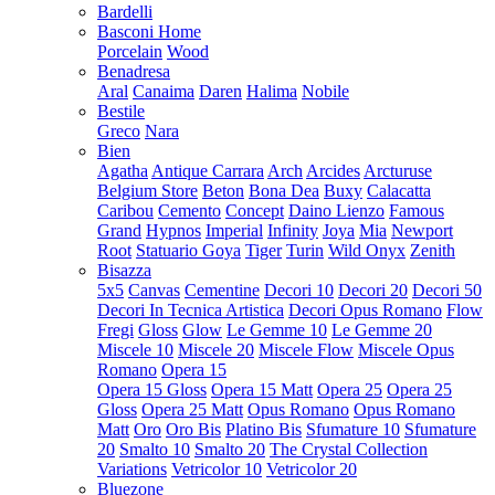
Bardelli
Basconi Home
Porcelain
Wood
Benadresa
Aral
Canaima
Daren
Halima
Nobile
Bestile
Greco
Nara
Bien
Agatha
Antique Carrara
Arch
Arcides
Arcturuse
Belgium Store
Beton
Bona Dea
Buxy
Calacatta
Caribou
Cemento
Concept
Daino Lienzo
Famous
Grand
Hypnos
Imperial
Infinity
Joya
Mia
Newport
Root
Statuario Goya
Tiger
Turin
Wild Onyx
Zenith
Bisazza
5x5
Canvas
Cementine
Decori 10
Decori 20
Decori 50
Decori In Tecnica Artistica
Decori Opus Romano
Flow
Fregi
Gloss
Glow
Le Gemme 10
Le Gemme 20
Miscele 10
Miscele 20
Miscele Flow
Miscele Opus
Romano
Opera 15
Opera 15 Gloss
Opera 15 Matt
Opera 25
Opera 25
Gloss
Opera 25 Matt
Opus Romano
Opus Romano
Matt
Oro
Oro Bis
Platino Bis
Sfumature 10
Sfumature
20
Smalto 10
Smalto 20
The Crystal Collection
Variations
Vetricolor 10
Vetricolor 20
Bluezone