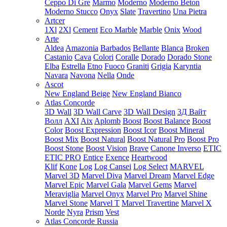
Ceppo Di Gre
Marmo
Moderno
Moderno Beton
Moderno Stucco
Onyx
Slate
Travertino
Una Pietra
Artcer
1Xl
2Xl
Cement
Eco Marble
Marble
Onix
Wood
Arte
Aldea
Amazonia
Barbados
Bellante
Blanca
Broken
Castanio
Cava
Colori
Coralle
Dorado
Dorado Stone
Elba
Estrella
Etno
Fuoco
Graniti
Grigia
Karyntia
Navara
Navona
Nella
Onde
Ascot
New England Beige
New England Bianco
Atlas Concorde
3D Wall
3D Wall Carve
3D Wall Design
3Д Вайт
Волл
AXI
Aix
Aplomb
Boost
Boost Balance
Boost
Color
Boost Expression
Boost Icor
Boost Mineral
Boost Mix
Boost Natural
Boost Natural Pro
Boost Pro
Boost Stone
Boost Vision
Brave
Canone Inverso
ETIC
ETIC PRO
Entice
Exence
Heartwood
Klif
Kone
Log
Log Cansei
Log Select
MARVEL
Marvel 3D
Marvel Diva
Marvel Dream
Marvel Edge
Marvel Epic
Marvel Gala
Marvel Gems
Marvel
Meraviglia
Marvel Onyx
Marvel Pro
Marvel Shine
Marvel Stone
Marvel T
Marvel Travertine
Marvel X
Norde
Nyra
Prism
Vest
Atlas Concorde Russia