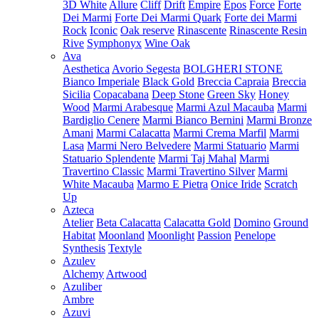
3D White
Allure
Cliff
Drift
Empire
Epos
Force
Forte
Dei Marmi
Forte Dei Marmi Quark
Forte dei Marmi
Rock
Iconic
Oak reserve
Rinascente
Rinascente Resin
Rive
Symphonyx
Wine Oak
Ava
Aesthetica
Avorio Segesta
BOLGHERI STONE
Bianco Imperiale
Black Gold
Breccia Capraia
Breccia
Sicilia
Copacabana
Deep Stone
Green Sky
Honey
Wood
Marmi Arabesque
Marmi Azul Macauba
Marmi
Bardiglio Cenere
Marmi Bianco Bernini
Marmi Bronze
Amani
Marmi Calacatta
Marmi Crema Marfil
Marmi
Lasa
Marmi Nero Belvedere
Marmi Statuario
Marmi
Statuario Splendente
Marmi Taj Mahal
Marmi
Travertino Classic
Marmi Travertino Silver
Marmi
White Macauba
Marmo E Pietra
Onice Iride
Scratch
Up
Azteca
Atelier
Beta Calacatta
Calacatta Gold
Domino
Ground
Habitat
Moonland
Moonlight
Passion
Penelope
Synthesis
Textyle
Azulev
Alchemy
Artwood
Azuliber
Ambre
Azuvi