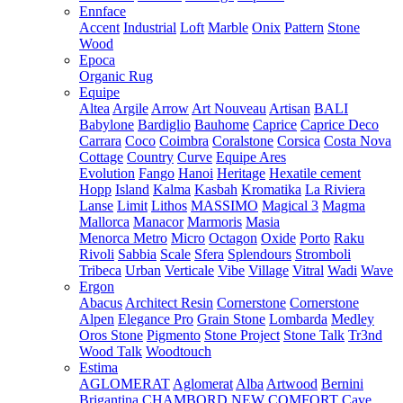
Ennface
Accent
Industrial
Loft
Marble
Onix
Pattern
Stone
Wood
Epoca
Organic Rug
Equipe
Altea
Argile
Arrow
Art Nouveau
Artisan
BALI
Babylone
Bardiglio
Bauhome
Caprice
Caprice Deco
Carrara
Coco
Coimbra
Coralstone
Corsica
Costa Nova
Cottage
Country
Curve
Equipe Ares
Evolution
Fango
Hanoi
Heritage
Hexatile cement
Hopp
Island
Kalma
Kasbah
Kromatika
La Riviera
Lanse
Limit
Lithos
MASSIMO
Magical 3
Magma
Mallorca
Manacor
Marmoris
Masia
Menorca
Metro
Micro
Octagon
Oxide
Porto
Raku
Rivoli
Sabbia
Scale
Sfera
Splendours
Stromboli
Tribeca
Urban
Verticale
Vibe
Village
Vitral
Wadi
Wave
Ergon
Abacus
Architect Resin
Cornerstone
Cornerstone
Alpen
Elegance Pro
Grain Stone
Lombarda
Medley
Oros Stone
Pigmento
Stone Project
Stone Talk
Tr3nd
Wood Talk
Woodtouch
Estima
AGLOMERAT
Aglomerat
Alba
Artwood
Bernini
Brigantina
CHAMBORD NEW
COMFORT
Cave