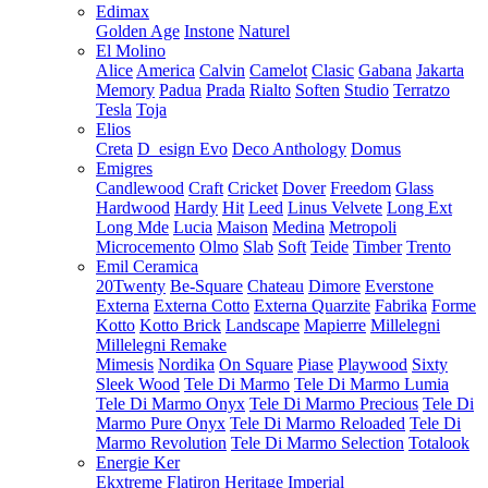
Edimax
Golden Age
Instone
Naturel
El Molino
Alice
America
Calvin
Camelot
Clasic
Gabana
Jakarta
Memory
Padua
Prada
Rialto
Soften
Studio
Terratzo
Tesla
Toja
Elios
Creta
D_esign Evo
Deco Anthology
Domus
Emigres
Candlewood
Craft
Cricket
Dover
Freedom
Glass
Hardwood
Hardy
Hit
Leed
Linus Velvete
Long Ext
Long Mde
Lucia
Maison
Medina
Metropoli
Microcemento
Olmo
Slab
Soft
Teide
Timber
Trento
Emil Ceramica
20Twenty
Be-Square
Chateau
Dimore
Everstone
Externa
Externa Cotto
Externa Quarzite
Fabrika
Forme
Kotto
Kotto Brick
Landscape
Mapierre
Millelegni
Millelegni Remake
Mimesis
Nordika
On Square
Piase
Playwood
Sixty
Sleek Wood
Tele Di Marmo
Tele Di Marmo Lumia
Tele Di Marmo Onyx
Tele Di Marmo Precious
Tele Di
Marmo Pure Onyx
Tele Di Marmo Reloaded
Tele Di
Marmo Revolution
Tele Di Marmo Selection
Totalook
Energie Ker
Ekxtreme
Flatiron
Heritage
Imperial