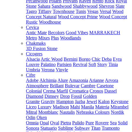
Pecanwood
Polaris
Provans
Raven
Rento
Rock
Royal
Stone
Sahara
Sandwood
Shabbywood
Shevron
Slate
Tagro
Tiffany
Townhouse
Tunis
Vegas
Versal
Wood
Concept Natural
Wood Concept Prime
Wood Concept
Rustic
Woodhouse
Cevica
Antic Mate
Becolors
Good Vibes
MARRAKECH
Metro
Mixes
Plus
Woodlands
Chakmaks
3D Fusion Stone
Cicogres
Alsacia
Artic Wood
Bernini
Borgo
Chic
Deba
Eyra
Louvre
Palatino
Parisien
Revival
Soft
Story
Tinia
Umbria
Verona
Vinyle
Cifre
Adobe
Alchimia
Alure
Amazonia
Arianne
Arvora
Atmosphere
Brillant
Bulevar
Cambre
Casetone
Colonial
Crema Marfil
Cromatica
Cronos
Dassel
Diamond
Dimsey
Drop
Fossil
Golden
Granite
Gravity
Hampton
Jazba
Jewel
Kalon
Keystone
Liceo
Luxury
Madison
Mahi
Manila
Materia
Mirambel
Mitral
Montblanc
Nautalis
Nebraska Colours
Nordik
Odin
Oken
Omnia
Opal
Oval
Pietra
Pulido
Pure
Rovere
Sea
Solid
Sonora
Statuario
Sublime
Subway
Titan
Tramonto