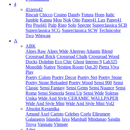
4
41zero42
Biscuit
Chicco
Cosmo
Dandy
Futura
Hops
Italic
Jumble
Kappa
Mou
Nok
Otto
Paper41 Lux
Paper41
Pro
Pixel41
Pulp
Rigo
Solo
Spectre
Superclassica SCB
Superclassica SCG
Superclassica SCW
Technicolor
Two
Wigwag
A
ABK
Alpes Raw
Alpes Wide
Alterego
Atlantis
Blend
Crossroad Brick
Crossroad Chalk
Crossroad Wood
Docks
Dolphin
Eco Chic
Ghost
Interno 9
Lab325
Monolith
Native
Nesting Room
Out.20
Pietra Viva
Play
Poetry Colors
Poetry Decor
Poetry Net
Poetry Stone
Poetry Stone Reloaded
Poetry Wood
Sensi 900
Sensi
Classic
Sensi Fantasy
Sensi Gems
Sensi Nuance
Sensi
Roma
Sensi Signoria
Sensi Up
Sensi Wide
Soleras
Unika
Wide And Style CERAMIC WALLPAPER
Wide And Style Mini
Wide And Style Mini Vol2
Absolut Keramika
Amund
Axel
Caristo
Celebes
Corfu
Ellesmere
Galapagos
Islandia
Java
Marshall
Mindanao
Sajalin
Troya
Vannatu
Vintage
Adex