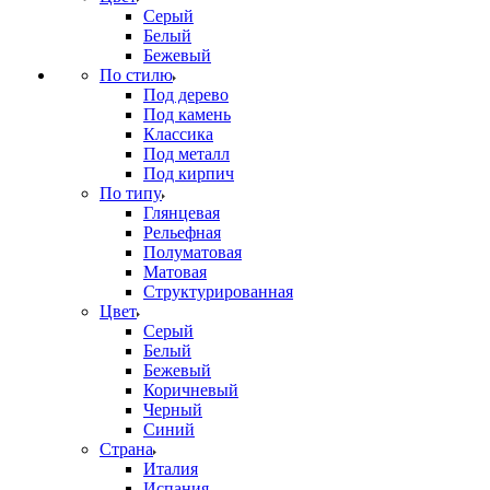
Серый
Белый
Бежевый
По стилю
Под дерево
Под камень
Классика
Под металл
Под кирпич
По типу
Глянцевая
Рельефная
Полуматовая
Матовая
Структурированная
Цвет
Серый
Белый
Бежевый
Коричневый
Черный
Синий
Страна
Италия
Испания