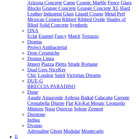
Arizona Concrete
Camp
Cosmic Marble
Fence
Glass
Blocks
Grunge Concrete
Grunge Concrete XL
Hard
Leather
Industrial Glass
Liquid Cosmo
Metal Perf
Mexican Cement
Ribbed
Ribbed Oxide
Shades of
Blind
Solid Concrete
Synthetic
DNA
Eclat
Enamel
Fancy
Match
Terrazzo
Dogma
Project Antibacterial
Dom Ceramiche
Domus Linea
Imperi
Piazza
Pietra
Strade Romane
Dual Gres NiceKer
Chic
London
Spirit
Victorian Dreams
DUE-G
BRECCIA PARADISO
Dune
Agadir
Amazonite
Ardesia
Baikal
Calacatta
Caronte
Cremabella
Diurne
Flat
Kit-Kat Mosaic
Leonardo
Mintons
Nusa
Quercus
Selene
Zement
Durstone
Indiga
Dvomo
Adrenaline
Ghost
Modular
Montecarlo
E