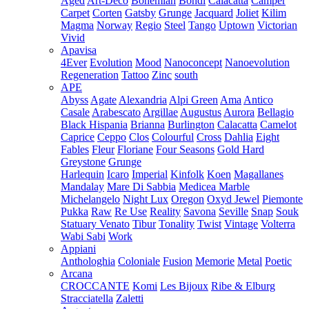
Aged
Art-Deco
Bohemian
Bondi
Calacatta
Camper
Carpet
Corten
Gatsby
Grunge
Jacquard
Joliet
Kilim
Magma
Norway
Regio
Steel
Tango
Uptown
Victorian
Vivid
Apavisa
4Ever
Evolution
Mood
Nanoconcept
Nanoevolution
Regeneration
Tattoo
Zinc
south
APE
Abyss
Agate
Alexandria
Alpi Green
Ama
Antico
Casale
Arabescato
Argillae
Augustus
Aurora
Bellagio
Black Hispania
Brianna
Burlington
Calacatta
Camelot
Caprice
Ceppo
Clos
Colourful
Cross
Dahlia
Eight
Fables
Fleur
Floriane
Four Seasons
Gold Hard
Greystone
Grunge
Harlequin
Icaro
Imperial
Kinfolk
Koen
Magallanes
Mandalay
Mare Di Sabbia
Medicea Marble
Michelangelo
Night Lux
Oregon
Oxyd Jewel
Piemonte
Pukka
Raw
Re Use
Reality
Savona
Seville
Snap
Souk
Statuary Venato
Tibur
Tonality
Twist
Vintage
Volterra
Wabi Sabi
Work
Appiani
Anthologhia
Coloniale
Fusion
Memorie
Metal
Poetic
Arcana
CROCCANTE
Komi
Les Bijoux
Ribe & Elburg
Stracciatella
Zaletti