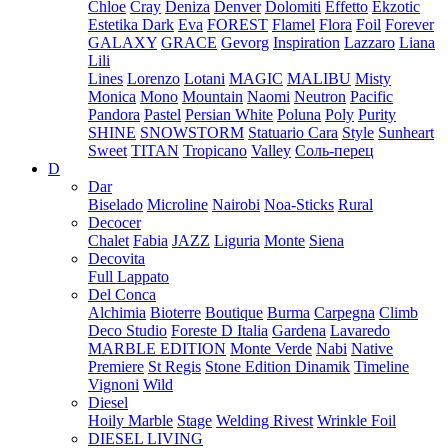
Chloe
Cray
Deniza
Denver
Dolomiti
Effetto
Ekzotic
Estetika Dark
Eva
FOREST
Flamel
Flora
Foil
Forever
GALAXY
GRACE
Gevorg
Inspiration
Lazzaro
Liana
Lili
Lines
Lorenzo
Lotani
MAGIC
MALIBU
Misty
Monica
Mono
Mountain
Naomi
Neutron
Pacific
Pandora
Pastel
Persian White
Poluna
Poly
Purity
SHINE
SNOWSTORM
Statuario Cara
Style
Sunheart
Sweet
TITAN
Tropicano
Valley
Соль-перец
D
Dar
Biselado
Microline
Nairobi
Noa-Sticks
Rural
Decocer
Chalet
Fabia
JAZZ
Liguria
Monte
Siena
Decovita
Full Lappato
Del Conca
Alchimia
Bioterre
Boutique
Burma
Carpegna
Climb
Deco Studio
Foreste D Italia
Gardena
Lavaredo
MARBLE EDITION
Monte Verde
Nabi
Native
Premiere
St Regis
Stone Edition Dinamik
Timeline
Vignoni
Wild
Diesel
Hoily Marble
Stage
Welding Rivest
Wrinkle Foil
DIESEL LIVING