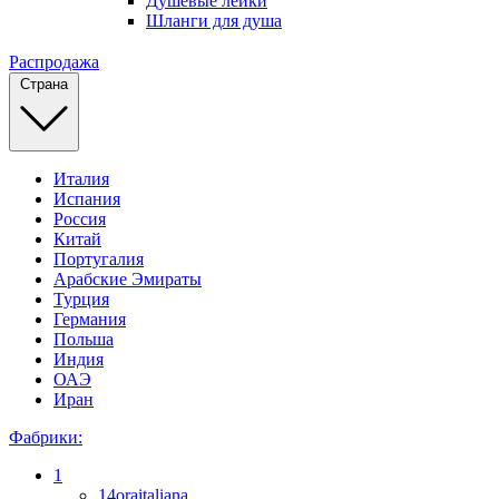
Душевые лейки
Шланги для душа
Распродажа
Страна
Италия
Испания
Россия
Китай
Португалия
Арабские Эмираты
Турция
Германия
Польша
Индия
ОАЭ
Иран
Фабрики:
1
14oraitaliana