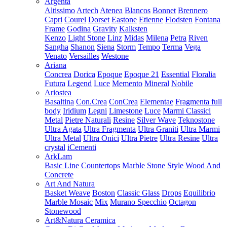
Argenta
Altissimo
Artech
Atenea
Blancos
Bonnet
Brennero
Capri
Courel
Dorset
Eastone
Etienne
Flodsten
Fontana
Frame
Godina
Gravity
Kalksten
Kenzo
Light Stone
Linz
Midas
Milena
Petra
Riven
Sangha
Shanon
Siena
Storm
Tempo
Terma
Vega
Venato
Versailles
Westone
Ariana
Concrea
Dorica
Epoque
Epoque 21
Essential
Floralia
Futura
Legend
Luce
Memento
Mineral
Nobile
Ariostea
Basaltina
Con.Crea
ConCrea
Elementae
Fragmenta full
body
Iridium
Legni
Limestone
Luce
Marmi Classici
Metal
Pietre Naturali
Resine
Silver Wave
Teknostone
Ultra Agata
Ultra Fragmenta
Ultra Graniti
Ultra Marmi
Ultra Metal
Ultra Onici
Ultra Pietre
Ultra Resine
Ultra
crystal
iCementi
ArkLam
Basic Line
Countertops
Marble
Stone
Style
Wood And
Concrete
Art And Natura
Basket Weave
Boston
Classic Glass
Drops
Equilibrio
Marble Mosaic
Mix
Murano Specchio
Octagon
Stonewood
Art&Natura Ceramica