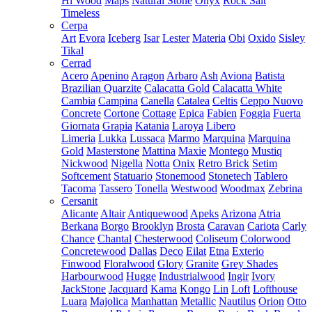
Hi Wood
Maps
Natural Stone
Onyx
Rock Salt
Timeless
Cerpa
Art
Evora
Iceberg
Isar
Lester
Materia
Obi
Oxido
Sisley
Tikal
Cerrad
Acero
Apenino
Aragon
Arbaro
Ash
Aviona
Batista
Brazilian Quarzite
Calacatta Gold
Calacatta White
Cambia
Campina
Canella
Catalea
Celtis
Ceppo Nuovo
Concrete
Cortone
Cottage
Epica
Fabien
Foggia
Fuerta
Giornata
Grapia
Katania
Laroya
Libero
Limeria
Lukka
Lussaca
Marmo
Marquina
Marquina
Gold
Masterstone
Mattina
Maxie
Montego
Mustiq
Nickwood
Nigella
Notta
Onix
Retro Brick
Setim
Softcement
Statuario
Stonemood
Stonetech
Tablero
Tacoma
Tassero
Tonella
Westwood
Woodmax
Zebrina
Cersanit
Alicante
Altair
Antiquewood
Apeks
Arizona
Atria
Berkana
Borgo
Brooklyn
Brosta
Caravan
Cariota
Carly
Chance
Chantal
Chesterwood
Coliseum
Colorwood
Concretewood
Dallas
Deco
Eilat
Etna
Exterio
Finwood
Floralwood
Glory
Granite
Grey Shades
Harbourwood
Hugge
Industrialwood
Ingir
Ivory
JackStone
Jacquard
Kama
Kongo
Lin
Loft
Lofthouse
Luara
Majolica
Manhattan
Metallic
Nautilus
Orion
Otto