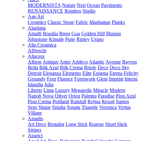
MODERNISTA
Nature
Neri
Ocean
Pavimento
RENAISSANCE
Rombos
Studio
Age Art
Ceramics
Classic Stone
Fabric
Manhattan
Planks
Alaplana
Amalfi
Brasilia
Brera
Goa
Golden Hill
Illusion
Johnstone
Kinsale
Pune
Ripley
Urano
Alta Ceramica
Affreschi
Altacera
Albion
Antique
Antre
Artdeco
Atlantic
Avenue
Bayron
Bella
Blik Azul
Blik Crema
Briole
Deco
Deco Sky
Detroit
Eleganza
Elemento
Elite
Enigma
Eterna
Felicity
Groundy
Fern
Fluence
Formwork
Glent
Imprint
Interni
Islandia
Julia
Liberto
Lima
Luxury
Megapolis
Miracle
Modern
Napoli
Nova
Oliver
Orion
Palmira
Paradise
Pion Azul
Pion Crema
Portland
Rainfall
Rejina
Resort
Santos
Sens
Shape
Smalta
Sonata
Triangle
Veronica
Vertus
Village
Amadis
Art Deco
Brutalist
Long Stick
Rugose
Short Stick
Stripes
Aparici