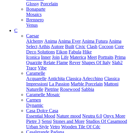
Glossy
Porcelain
Bonaparte
Mosaics
Brennero
Venus
C
Caesar
Alchemy
Anima
Anima Ever
Anima Futura
Anima
Select
Arthis
Autore
Built
Civic
Clash
Cocoon
Core
Deco Solutions
Eikon
Fabula
Hike
Iconica
Inner
Join
Life
Materica
Meet
Portraits
Prima
Quarzite
Relate Flame
Rever
Shapes Of Italy
Slab2
Trace
Vibe
Caramelle
Acquarelle
Antichita Classica
Arlecchino
Classica
Impressioni
La Passion
Marble Porcelain
Mattoni
Naturelle
Pietrine
Rosewood
Sabbia
Caramelle Mosaic
Carmen
Dynamic
Casa Dolce Casa
Essential Mood
Nature mood
Neutra 6.0
Onyx More
Pietre 3
Sensi
Stones and More
Studios Of Casamood
Urban Style
Vetro
Wooden Tile Of Cdc
Casalgrande Padana