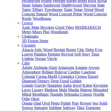
Pecanwood
Polaris
Provans
Raven
Rento
Rock
Royal
Stone
Sahara
Sandwood
Shabbywood
Shevron
Slate
Tagro
Tiffany
Townhouse
Tunis
Vegas
Versal
Wood
Concept Natural
Wood Concept Prime
Wood Concept
Rustic
Woodhouse
Cevica
Antic Mate
Becolors
Good Vibes
MARRAKECH
Metro
Mixes
Plus
Woodlands
Chakmaks
3D Fusion Stone
Cicogres
Alsacia
Artic Wood
Bernini
Borgo
Chic
Deba
Eyra
Louvre
Palatino
Parisien
Revival
Soft
Story
Tinia
Umbria
Verona
Vinyle
Cifre
Adobe
Alchimia
Alure
Amazonia
Arianne
Arvora
Atmosphere
Brillant
Bulevar
Cambre
Casetone
Colonial
Crema Marfil
Cromatica
Cronos
Dassel
Diamond
Dimsey
Drop
Fossil
Golden
Granite
Gravity
Hampton
Jazba
Jewel
Kalon
Keystone
Liceo
Luxury
Madison
Mahi
Manila
Materia
Mirambel
Mitral
Montblanc
Nautalis
Nebraska Colours
Nordik
Odin
Oken
Omnia
Opal
Oval
Pietra
Pulido
Pure
Rovere
Sea
Solid
Sonora
Statuario
Sublime
Subway
Titan
Tramonto