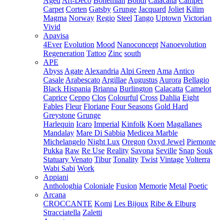
Aged
Art-Deco
Bohemian
Bondi
Calacatta
Camper
Carpet
Corten
Gatsby
Grunge
Jacquard
Joliet
Kilim
Magma
Norway
Regio
Steel
Tango
Uptown
Victorian
Vivid
Apavisa
4Ever
Evolution
Mood
Nanoconcept
Nanoevolution
Regeneration
Tattoo
Zinc
south
APE
Abyss
Agate
Alexandria
Alpi Green
Ama
Antico
Casale
Arabescato
Argillae
Augustus
Aurora
Bellagio
Black Hispania
Brianna
Burlington
Calacatta
Camelot
Caprice
Ceppo
Clos
Colourful
Cross
Dahlia
Eight
Fables
Fleur
Floriane
Four Seasons
Gold Hard
Greystone
Grunge
Harlequin
Icaro
Imperial
Kinfolk
Koen
Magallanes
Mandalay
Mare Di Sabbia
Medicea Marble
Michelangelo
Night Lux
Oregon
Oxyd Jewel
Piemonte
Pukka
Raw
Re Use
Reality
Savona
Seville
Snap
Souk
Statuary Venato
Tibur
Tonality
Twist
Vintage
Volterra
Wabi Sabi
Work
Appiani
Anthologhia
Coloniale
Fusion
Memorie
Metal
Poetic
Arcana
CROCCANTE
Komi
Les Bijoux
Ribe & Elburg
Stracciatella
Zaletti