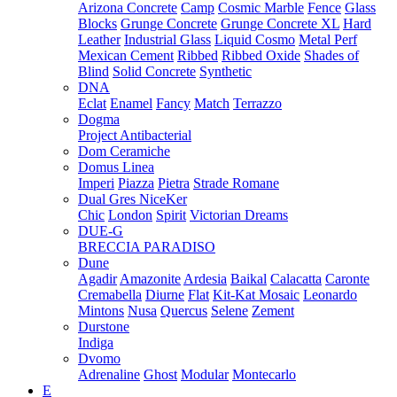
Arizona Concrete
Camp
Cosmic Marble
Fence
Glass
Blocks
Grunge Concrete
Grunge Concrete XL
Hard
Leather
Industrial Glass
Liquid Cosmo
Metal Perf
Mexican Cement
Ribbed
Ribbed Oxide
Shades of
Blind
Solid Concrete
Synthetic
DNA
Eclat
Enamel
Fancy
Match
Terrazzo
Dogma
Project Antibacterial
Dom Ceramiche
Domus Linea
Imperi
Piazza
Pietra
Strade Romane
Dual Gres NiceKer
Chic
London
Spirit
Victorian Dreams
DUE-G
BRECCIA PARADISO
Dune
Agadir
Amazonite
Ardesia
Baikal
Calacatta
Caronte
Cremabella
Diurne
Flat
Kit-Kat Mosaic
Leonardo
Mintons
Nusa
Quercus
Selene
Zement
Durstone
Indiga
Dvomo
Adrenaline
Ghost
Modular
Montecarlo
E