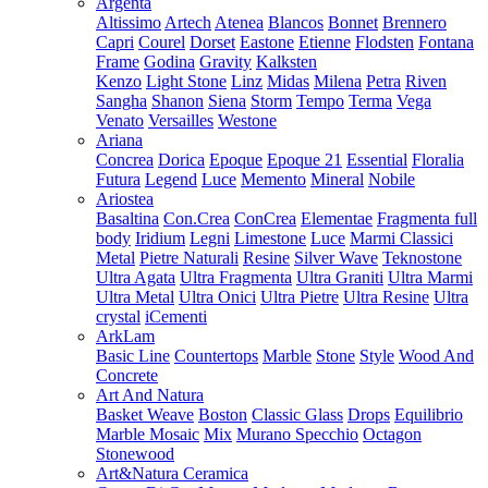
Argenta
Altissimo
Artech
Atenea
Blancos
Bonnet
Brennero
Capri
Courel
Dorset
Eastone
Etienne
Flodsten
Fontana
Frame
Godina
Gravity
Kalksten
Kenzo
Light Stone
Linz
Midas
Milena
Petra
Riven
Sangha
Shanon
Siena
Storm
Tempo
Terma
Vega
Venato
Versailles
Westone
Ariana
Concrea
Dorica
Epoque
Epoque 21
Essential
Floralia
Futura
Legend
Luce
Memento
Mineral
Nobile
Ariostea
Basaltina
Con.Crea
ConCrea
Elementae
Fragmenta full
body
Iridium
Legni
Limestone
Luce
Marmi Classici
Metal
Pietre Naturali
Resine
Silver Wave
Teknostone
Ultra Agata
Ultra Fragmenta
Ultra Graniti
Ultra Marmi
Ultra Metal
Ultra Onici
Ultra Pietre
Ultra Resine
Ultra
crystal
iCementi
ArkLam
Basic Line
Countertops
Marble
Stone
Style
Wood And
Concrete
Art And Natura
Basket Weave
Boston
Classic Glass
Drops
Equilibrio
Marble Mosaic
Mix
Murano Specchio
Octagon
Stonewood
Art&Natura Ceramica