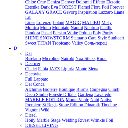
Chloe
Cray
Deniza
Denver
Dolomiti
Effetto
Ekzotic
Estetika Dark
Eva
FOREST
Flamel
Flora
Foil
Forever
GALAXY
GRACE
Gevorg
Inspiration
Lazzaro
Liana
Lili
Lines
Lorenzo
Lotani
MAGIC
MALIBU
Misty
Monica
Mono
Mountain
Naomi
Neutron
Pacific
Pandora
Pastel
Persian White
Poluna
Poly
Purity
SHINE
SNOWSTORM
Statuario Cara
Style
Sunheart
Sweet
TITAN
Tropicano
Valley
Соль-перец
D
Dar
Biselado
Microline
Nairobi
Noa-Sticks
Rural
Decocer
Chalet
Fabia
JAZZ
Liguria
Monte
Siena
Decovita
Full Lappato
Del Conca
Alchimia
Bioterre
Boutique
Burma
Carpegna
Climb
Deco Studio
Foreste D Italia
Gardena
Lavaredo
MARBLE EDITION
Monte Verde
Nabi
Native
Premiere
St Regis
Stone Edition Dinamik
Timeline
Vignoni
Wild
Diesel
Hoily Marble
Stage
Welding Rivest
Wrinkle Foil
DIESEL LIVING