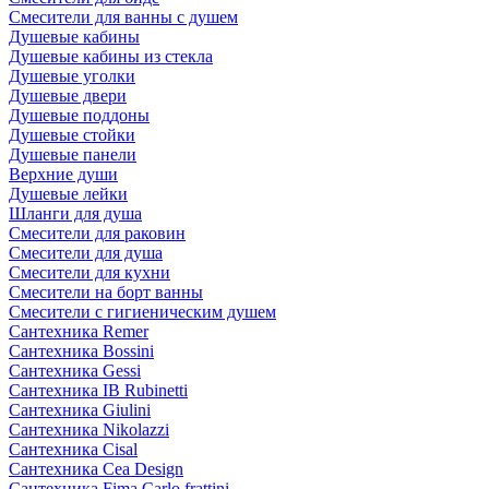
Смесители для ванны с душем
Душевые кабины
Душевые кабины из стекла
Душевые уголки
Душевые двери
Душевые поддоны
Душевые стойки
Душевые панели
Верхние души
Душевые лейки
Шланги для душа
Смесители для раковин
Смесители для душа
Смесители для кухни
Смесители на борт ванны
Смесители с гигиеническим душем
Сантехника Remer
Сантехника Bossini
Сантехника Gessi
Сантехника IB Rubinetti
Сантехника Giulini
Сантехника Nikolazzi
Сантехника Cisal
Сантехника Cea Design
Сантехника Fima Carlo frattini