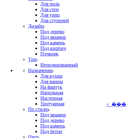
Для пола
Для стен
Для улиц
Для ступеней
Дизайн
Под дерево
Под мрамор
Под камень
Под кирпич
Пэчворк
Тип
Неполированный
Назначение
Для кухни
Для ванны
На фартук
Напольная
Настенная
Тротуарная
+ ���
По стилю
Под мрамор
Под дерево
Под камень
Под бетон
Цвет