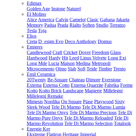
Edimax
Golden Age
Instone
Naturel
El Molino
Alice
America
Calvin
Camelot
Clasic
Gabana
Jakarta
Memory
Padua
Prada
Rialto
Soften
Studio
Terratzo
Tesla
Toja
Elios
Creta
D_esign Evo
Deco Anthology
Domus
Emigres
Candlewood
Craft
Cricket
Dover
Freedom
Glass
Hardwood
Hardy
Hit
Leed
Linus Velvete
Long Ext
Long Mde
Lucia
Maison
Medina
Metropoli
Microcemento
Olmo
Slab
Soft
Teide
Timber
Trento
Emil Ceramica
20Twenty
Be-Square
Chateau
Dimore
Everstone
Externa
Externa Cotto
Externa Quarzite
Fabrika
Forme
Kotto
Kotto Brick
Landscape
Mapierre
Millelegni
Millelegni Remake
Mimesis
Nordika
On Square
Piase
Playwood
Sixty
Sleek Wood
Tele Di Marmo
Tele Di Marmo Lumia
Tele Di Marmo Onyx
Tele Di Marmo Precious
Tele Di
Marmo Pure Onyx
Tele Di Marmo Reloaded
Tele Di
Marmo Revolution
Tele Di Marmo Selection
Totalook
Energie Ker
Ekxtreme
Flatiron
Heritage
Imperial