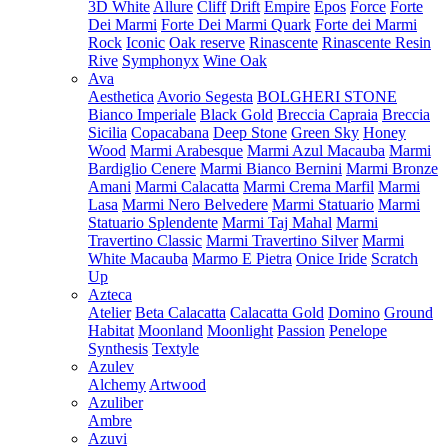
3D White
Allure
Cliff
Drift
Empire
Epos
Force
Forte
Dei Marmi
Forte Dei Marmi Quark
Forte dei Marmi
Rock
Iconic
Oak reserve
Rinascente
Rinascente Resin
Rive
Symphonyx
Wine Oak
Ava
Aesthetica
Avorio Segesta
BOLGHERI STONE
Bianco Imperiale
Black Gold
Breccia Capraia
Breccia
Sicilia
Copacabana
Deep Stone
Green Sky
Honey
Wood
Marmi Arabesque
Marmi Azul Macauba
Marmi
Bardiglio Cenere
Marmi Bianco Bernini
Marmi Bronze
Amani
Marmi Calacatta
Marmi Crema Marfil
Marmi
Lasa
Marmi Nero Belvedere
Marmi Statuario
Marmi
Statuario Splendente
Marmi Taj Mahal
Marmi
Travertino Classic
Marmi Travertino Silver
Marmi
White Macauba
Marmo E Pietra
Onice Iride
Scratch
Up
Azteca
Atelier
Beta Calacatta
Calacatta Gold
Domino
Ground
Habitat
Moonland
Moonlight
Passion
Penelope
Synthesis
Textyle
Azulev
Alchemy
Artwood
Azuliber
Ambre
Azuvi