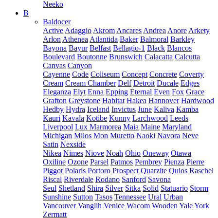
Neeko
B
Baldocer
Active
Adaggio
Akrom
Ancares
Andrea
Anore
Arkety
Arlon
Athenea
Atlantida
Baker
Balmoral
Barkley
Bayona
Bayur
Belfast
Bellagio-1
Black
Blancos
Boulevard
Boutonne
Brunswich
Calacatta
Calcutta
Canvas
Canyon
Cayenne
Code
Coliseum
Concept
Concrete
Coverty
Cream
Cream Chamber
Delf
Detroit
Ducale
Edges
Eleganza
Elyt
Enna
Epping
Eternal
Even
Fox
Grace
Grafton
Greystone
Habitat
Hakea
Hannover
Hardwood
Hedby
Hydra
Iceland
Invictus
June
Kaliva
Kamba
Kauri
Kavala
Kotibe
Kunny
Larchwood
Leeds
Liverpool
Lux Marmorea
Maia
Maine
Maryland
Michigan
Milos
Mon
Muretto
Naoki
Navora
Neve
Satin
Nexside
Nikea
Nimes
Niove
Noah
Ohio
Oneway
Otawa
Oxiline
Ozone
Parsel
Patmos
Pembrey
Pienza
Pierre
Piggot
Polaris
Portoro
Prospect
Quarzite
Quios
Raschel
Riscal
Riverdale
Rodano
Sanford
Savona
Seul
Shetland
Shira
Silver
Sitka
Solid
Statuario
Storm
Sunshine
Sutton
Tasos
Tennessee
Ural
Urban
Vancouver
Vanglih
Venice
Wacom
Wooden
Yale
York
Zermatt