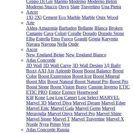
Ceppo Di Gre
Marmo
Moderno
Moderno Beton
Moderno Stucco
Onyx
Slate
Travertino
Una Pietra
Artcer
1Xl
2Xl
Cement
Eco Marble
Marble
Onix
Wood
Arte
Aldea
Amazonia
Barbados
Bellante
Blanca
Broken
Castanio
Cava
Colori
Coralle
Dorado
Dorado Stone
Elba
Estrella
Etno
Fuoco
Graniti
Grigia
Karyntia
Navara
Navona
Nella
Onde
Ascot
New England Beige
New England Bianco
Atlas Concorde
3D Wall
3D Wall Carve
3D Wall Design
3Д Вайт
Волл
AXI
Aix
Aplomb
Boost
Boost Balance
Boost
Color
Boost Expression
Boost Icor
Boost Mineral
Boost Mix
Boost Natural
Boost Natural Pro
Boost Pro
Boost Stone
Boost Vision
Brave
Canone Inverso
ETIC
ETIC PRO
Entice
Exence
Heartwood
Klif
Kone
Log
Log Cansei
Log Select
MARVEL
Marvel 3D
Marvel Diva
Marvel Dream
Marvel Edge
Marvel Epic
Marvel Gala
Marvel Gems
Marvel
Meraviglia
Marvel Onyx
Marvel Pro
Marvel Shine
Marvel Stone
Marvel T
Marvel Travertine
Marvel X
Norde
Nyra
Prism
Vest
Atlas Concorde Russia