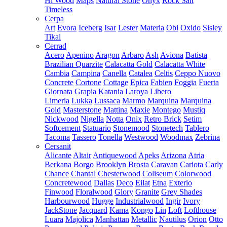
Hi Wood
Maps
Natural Stone
Onyx
Rock Salt
Timeless
Cerpa
Art
Evora
Iceberg
Isar
Lester
Materia
Obi
Oxido
Sisley
Tikal
Cerrad
Acero
Apenino
Aragon
Arbaro
Ash
Aviona
Batista
Brazilian Quarzite
Calacatta Gold
Calacatta White
Cambia
Campina
Canella
Catalea
Celtis
Ceppo Nuovo
Concrete
Cortone
Cottage
Epica
Fabien
Foggia
Fuerta
Giornata
Grapia
Katania
Laroya
Libero
Limeria
Lukka
Lussaca
Marmo
Marquina
Marquina
Gold
Masterstone
Mattina
Maxie
Montego
Mustiq
Nickwood
Nigella
Notta
Onix
Retro Brick
Setim
Softcement
Statuario
Stonemood
Stonetech
Tablero
Tacoma
Tassero
Tonella
Westwood
Woodmax
Zebrina
Cersanit
Alicante
Altair
Antiquewood
Apeks
Arizona
Atria
Berkana
Borgo
Brooklyn
Brosta
Caravan
Cariota
Carly
Chance
Chantal
Chesterwood
Coliseum
Colorwood
Concretewood
Dallas
Deco
Eilat
Etna
Exterio
Finwood
Floralwood
Glory
Granite
Grey Shades
Harbourwood
Hugge
Industrialwood
Ingir
Ivory
JackStone
Jacquard
Kama
Kongo
Lin
Loft
Lofthouse
Luara
Majolica
Manhattan
Metallic
Nautilus
Orion
Otto