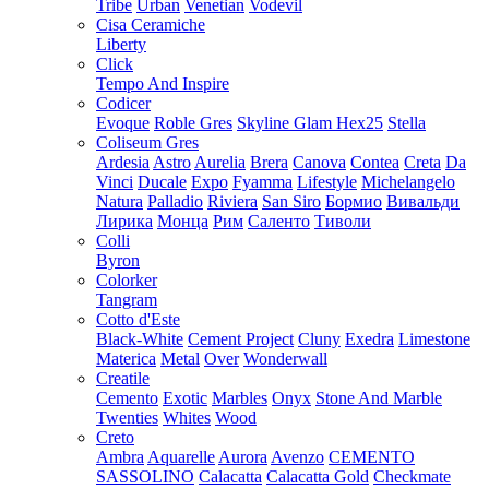
Tribe
Urban
Venetian
Vodevil
Cisa Ceramiche
Liberty
Click
Tempo And Inspire
Codicer
Evoque
Roble Gres
Skyline Glam Hex25
Stella
Coliseum Gres
Ardesia
Astro
Aurelia
Brera
Canova
Contea
Creta
Da
Vinci
Ducale
Expo
Fyamma
Lifestyle
Michelangelo
Natura
Palladio
Riviera
San Siro
Бормио
Вивальди
Лирика
Монца
Рим
Саленто
Тиволи
Colli
Byron
Colorker
Tangram
Cotto d'Este
Black-White
Cement Project
Cluny
Exedra
Limestone
Materica
Metal
Over
Wonderwall
Creatile
Cemento
Exotic
Marbles
Onyx
Stone And Marble
Twenties
Whites
Wood
Creto
Ambra
Aquarelle
Aurora
Avenzo
CEMENTO
SASSOLINO
Calacatta
Calacatta Gold
Checkmate