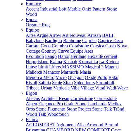
Ennface
Accent
Industrial
Loft
Marble
Onix
Pattern
Stone
Wood
Epoca
Organic Rug
Equipe
Altea
Argile
Arrow
Art Nouveau
Artisan
BALI
Babylone
Bardiglio
Bauhome
Caprice
Caprice Deco
Carrara
Coco
Coimbra
Coralstone
Corsica
Costa Nova
Cottage
Country
Curve
Equipe Ares
Evolution
Fango
Hanoi
Heritage
Hexatile cement
Hopp
Island
Kalma
Kasbah
Kromatika
La Riviera
Lanse
Limit
Lithos
MASSIMO
Magical 3
Magma
Mallorca
Manacor
Marmoris
Masia
Menorca
Metro
Micro
Octagon
Oxide
Porto
Raku
Rivoli
Sabbia
Scale
Sfera
Splendours
Stromboli
Tribeca
Urban
Verticale
Vibe
Village
Vitral
Wadi
Wave
Ergon
Abacus
Architect Resin
Cornerstone
Cornerstone
Alpen
Elegance Pro
Grain Stone
Lombarda
Medley
Oros Stone
Pigmento
Stone Project
Stone Talk
Tr3nd
Wood Talk
Woodtouch
Estima
AGLOMERAT
Aglomerat
Alba
Artwood
Bernini
Brigantina
CHAMBORD NEW
COMFORT
Cave