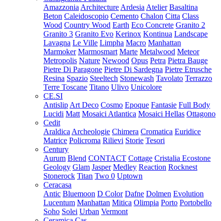
Amazzonia
Architecture
Ardesia
Atelier
Basaltina
Beton
Caleidoscopio
Cemento
Chalon
Citta
Class
Wood
Country Wood
Earth
Eco Concrete
Granito 2
Granito 3
Granito Evo
Kerinox
Kontinua
Landscape
Lavagna
Le Ville
Limpha
Macro
Manhattan
Marmoker
Marmosmart
Marte
Metalwood
Meteor
Metropolis
Nature
Newood
Opus
Petra
Pietra Bauge
Pietre Di Paragone
Pietre Di Sardegna
Pietre Etrusche
Resina
Spazio
Steeltech
Stonewash
Tavolato
Terrazzo
Terre Toscane
Titano
Ulivo
Unicolore
CE.SI
Antislip
Art Deco
Cosmo
Epoque
Fantasie
Full Body
Lucidi
Matt
Mosaici Atlantica
Mosaici Hellas
Ottagono
Cedit
Araldica
Archeologie
Chimera
Cromatica
Euridice
Matrice
Policroma
Rilievi
Storie
Tesori
Century
Aurum
Blend
CONTACT
Cottage
Cristalia
Ecostone
Geology
Glam
Jasper
Medley
Reaction
Rocknest
Stonerock
Titan
Two 0
Uptown
Ceracasa
Antic
Bluemoon
D Color
Dafne
Dolmen
Evolution
Lucentum
Manhattan
Mitica
Olimpia
Porto
Portobello
Soho
Solei
Urban
Vermont
Ceramica Cas