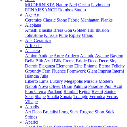
MODERNISTA
Nature
Neri
Ocean
Pavimento
RENAISSANCE
Rombos
Studio
Age Art
Ceramics
Classic Stone
Fabric
Manhattan
Planks
Alaplana
Amalfi
Brasilia
Brera
Goa
Golden Hill
Illusion
Johnstone
Kinsale
Pune
Ripley
Urano
Alta Ceramica
Affreschi
Altacera
Albion
Antique
Antre
Artdeco
Atlantic
Avenue
Bayron
Bella
Blik Azul
Blik Crema
Briole
Deco
Deco Sky
Detroit
Eleganza
Elemento
Elite
Enigma
Eterna
Felicity
Groundy
Fern
Fluence
Formwork
Glent
Imprint
Interni
Islandia
Julia
Liberto
Lima
Luxury
Megapolis
Miracle
Modern
Napoli
Nova
Oliver
Orion
Palmira
Paradise
Pion Azul
Pion Crema
Portland
Rainfall
Rejina
Resort
Santos
Sens
Shape
Smalta
Sonata
Triangle
Veronica
Vertus
Village
Amadis
Art Deco
Brutalist
Long Stick
Rugose
Short Stick
Stripes
Aparici