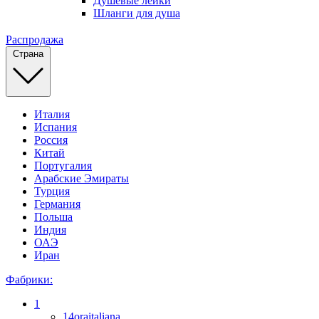
Душевые лейки
Шланги для душа
Распродажа
Страна
Италия
Испания
Россия
Китай
Португалия
Арабские Эмираты
Турция
Германия
Польша
Индия
ОАЭ
Иран
Фабрики:
1
14oraitaliana