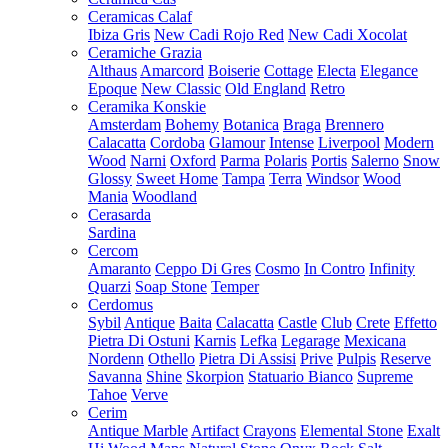
Ceramicas Calaf
Ibiza Gris
New Cadi Rojo Red
New Cadi Xocolat
Ceramiche Grazia
Althaus
Amarcord
Boiserie
Cottage
Electa
Elegance
Epoque
New Classic
Old England
Retro
Ceramika Konskie
Amsterdam
Bohemy
Botanica
Braga
Brennero
Calacatta
Cordoba
Glamour
Intense
Liverpool
Modern
Wood
Narni
Oxford
Parma
Polaris
Portis
Salerno
Snow
Glossy
Sweet Home
Tampa
Terra
Windsor
Wood
Mania
Woodland
Cerasarda
Sardina
Cercom
Amaranto
Ceppo Di Gres
Cosmo
In Contro
Infinity
Quarzi
Soap Stone
Temper
Cerdomus
Sybil
Antique
Baita
Calacatta
Castle
Club
Crete
Effetto
Pietra Di Ostuni
Karnis
Lefka
Legarage
Mexicana
Nordenn
Othello
Pietra Di Assisi
Prive
Pulpis
Reserve
Savanna
Shine
Skorpion
Statuario Bianco
Supreme
Tahoe
Verve
Cerim
Antique Marble
Artifact
Crayons
Elemental Stone
Exalt