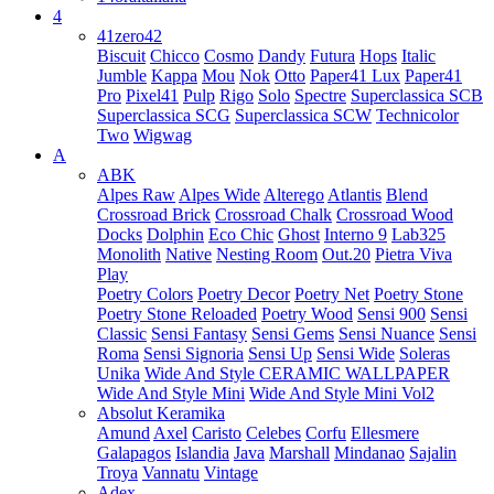
4
41zero42
Biscuit
Chicco
Cosmo
Dandy
Futura
Hops
Italic
Jumble
Kappa
Mou
Nok
Otto
Paper41 Lux
Paper41
Pro
Pixel41
Pulp
Rigo
Solo
Spectre
Superclassica SCB
Superclassica SCG
Superclassica SCW
Technicolor
Two
Wigwag
A
ABK
Alpes Raw
Alpes Wide
Alterego
Atlantis
Blend
Crossroad Brick
Crossroad Chalk
Crossroad Wood
Docks
Dolphin
Eco Chic
Ghost
Interno 9
Lab325
Monolith
Native
Nesting Room
Out.20
Pietra Viva
Play
Poetry Colors
Poetry Decor
Poetry Net
Poetry Stone
Poetry Stone Reloaded
Poetry Wood
Sensi 900
Sensi
Classic
Sensi Fantasy
Sensi Gems
Sensi Nuance
Sensi
Roma
Sensi Signoria
Sensi Up
Sensi Wide
Soleras
Unika
Wide And Style CERAMIC WALLPAPER
Wide And Style Mini
Wide And Style Mini Vol2
Absolut Keramika
Amund
Axel
Caristo
Celebes
Corfu
Ellesmere
Galapagos
Islandia
Java
Marshall
Mindanao
Sajalin
Troya
Vannatu
Vintage
Adex