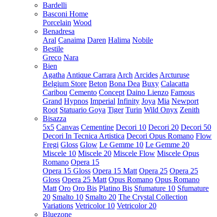
Bardelli
Basconi Home
Porcelain
Wood
Benadresa
Aral
Canaima
Daren
Halima
Nobile
Bestile
Greco
Nara
Bien
Agatha
Antique Carrara
Arch
Arcides
Arcturuse
Belgium Store
Beton
Bona Dea
Buxy
Calacatta
Caribou
Cemento
Concept
Daino Lienzo
Famous
Grand
Hypnos
Imperial
Infinity
Joya
Mia
Newport
Root
Statuario Goya
Tiger
Turin
Wild Onyx
Zenith
Bisazza
5x5
Canvas
Cementine
Decori 10
Decori 20
Decori 50
Decori In Tecnica Artistica
Decori Opus Romano
Flow
Fregi
Gloss
Glow
Le Gemme 10
Le Gemme 20
Miscele 10
Miscele 20
Miscele Flow
Miscele Opus
Romano
Opera 15
Opera 15 Gloss
Opera 15 Matt
Opera 25
Opera 25
Gloss
Opera 25 Matt
Opus Romano
Opus Romano
Matt
Oro
Oro Bis
Platino Bis
Sfumature 10
Sfumature
20
Smalto 10
Smalto 20
The Crystal Collection
Variations
Vetricolor 10
Vetricolor 20
Bluezone