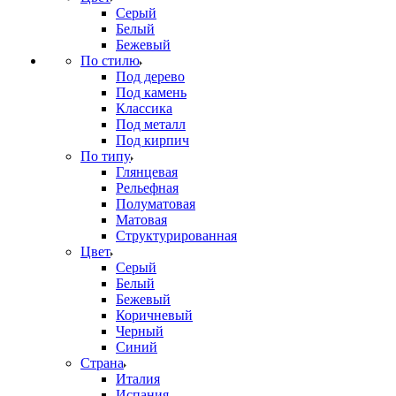
Серый
Белый
Бежевый
По стилю
Под дерево
Под камень
Классика
Под металл
Под кирпич
По типу
Глянцевая
Рельефная
Полуматовая
Матовая
Структурированная
Цвет
Серый
Белый
Бежевый
Коричневый
Черный
Синий
Страна
Италия
Испания