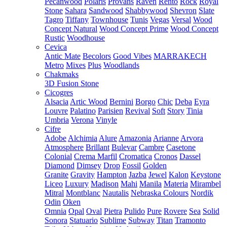
Pecanwood
Polaris
Provans
Raven
Rento
Rock
Royal
Stone
Sahara
Sandwood
Shabbywood
Shevron
Slate
Tagro
Tiffany
Townhouse
Tunis
Vegas
Versal
Wood
Concept Natural
Wood Concept Prime
Wood Concept
Rustic
Woodhouse
Cevica
Antic Mate
Becolors
Good Vibes
MARRAKECH
Metro
Mixes
Plus
Woodlands
Chakmaks
3D Fusion Stone
Cicogres
Alsacia
Artic Wood
Bernini
Borgo
Chic
Deba
Eyra
Louvre
Palatino
Parisien
Revival
Soft
Story
Tinia
Umbria
Verona
Vinyle
Cifre
Adobe
Alchimia
Alure
Amazonia
Arianne
Arvora
Atmosphere
Brillant
Bulevar
Cambre
Casetone
Colonial
Crema Marfil
Cromatica
Cronos
Dassel
Diamond
Dimsey
Drop
Fossil
Golden
Granite
Gravity
Hampton
Jazba
Jewel
Kalon
Keystone
Liceo
Luxury
Madison
Mahi
Manila
Materia
Mirambel
Mitral
Montblanc
Nautalis
Nebraska Colours
Nordik
Odin
Oken
Omnia
Opal
Oval
Pietra
Pulido
Pure
Rovere
Sea
Solid
Sonora
Statuario
Sublime
Subway
Titan
Tramonto