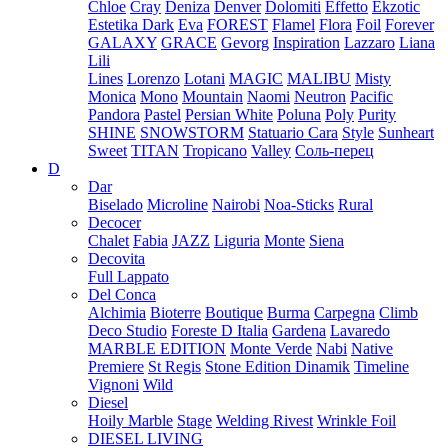
Chloe
Cray
Deniza
Denver
Dolomiti
Effetto
Ekzotic
Estetika Dark
Eva
FOREST
Flamel
Flora
Foil
Forever
GALAXY
GRACE
Gevorg
Inspiration
Lazzaro
Liana
Lili
Lines
Lorenzo
Lotani
MAGIC
MALIBU
Misty
Monica
Mono
Mountain
Naomi
Neutron
Pacific
Pandora
Pastel
Persian White
Poluna
Poly
Purity
SHINE
SNOWSTORM
Statuario Cara
Style
Sunheart
Sweet
TITAN
Tropicano
Valley
Соль-перец
D
Dar
Biselado
Microline
Nairobi
Noa-Sticks
Rural
Decocer
Chalet
Fabia
JAZZ
Liguria
Monte
Siena
Decovita
Full Lappato
Del Conca
Alchimia
Bioterre
Boutique
Burma
Carpegna
Climb
Deco Studio
Foreste D Italia
Gardena
Lavaredo
MARBLE EDITION
Monte Verde
Nabi
Native
Premiere
St Regis
Stone Edition Dinamik
Timeline
Vignoni
Wild
Diesel
Hoily Marble
Stage
Welding Rivest
Wrinkle Foil
DIESEL LIVING