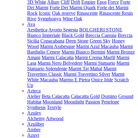
3D White
Allure
Cliff
Drift
Empire
Epos
Force
Forte
Dei Marmi
Forte Dei Marmi Quark
Forte dei Marmi
Rock
Iconic
Oak reserve
Rinascente
Rinascente Resin
Rive
Symphonyx
Wine Oak
Ava
Aesthetica
Avorio Segesta
BOLGHERI STONE
Bianco Imperiale
Black Gold
Breccia Capraia
Breccia
Sicilia
Copacabana
Deep Stone
Green Sky
Honey
Wood
Marmi Arabesque
Marmi Azul Macauba
Marmi
Bardiglio Cenere
Marmi Bianco Bernini
Marmi Bronze
Amani
Marmi Calacatta
Marmi Crema Marfil
Marmi
Lasa
Marmi Nero Belvedere
Marmi Statuario
Marmi
Statuario Splendente
Marmi Taj Mahal
Marmi
Travertino Classic
Marmi Travertino Silver
Marmi
White Macauba
Marmo E Pietra
Onice Iride
Scratch
Up
Azteca
Atelier
Beta Calacatta
Calacatta Gold
Domino
Ground
Habitat
Moonland
Moonlight
Passion
Penelope
Synthesis
Textyle
Azulev
Alchemy
Artwood
Azuliber
Ambre
Azuvi