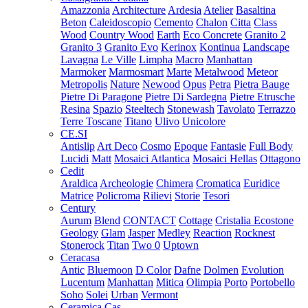
Amazzonia
Architecture
Ardesia
Atelier
Basaltina
Beton
Caleidoscopio
Cemento
Chalon
Citta
Class
Wood
Country Wood
Earth
Eco Concrete
Granito 2
Granito 3
Granito Evo
Kerinox
Kontinua
Landscape
Lavagna
Le Ville
Limpha
Macro
Manhattan
Marmoker
Marmosmart
Marte
Metalwood
Meteor
Metropolis
Nature
Newood
Opus
Petra
Pietra Bauge
Pietre Di Paragone
Pietre Di Sardegna
Pietre Etrusche
Resina
Spazio
Steeltech
Stonewash
Tavolato
Terrazzo
Terre Toscane
Titano
Ulivo
Unicolore
CE.SI
Antislip
Art Deco
Cosmo
Epoque
Fantasie
Full Body
Lucidi
Matt
Mosaici Atlantica
Mosaici Hellas
Ottagono
Cedit
Araldica
Archeologie
Chimera
Cromatica
Euridice
Matrice
Policroma
Rilievi
Storie
Tesori
Century
Aurum
Blend
CONTACT
Cottage
Cristalia
Ecostone
Geology
Glam
Jasper
Medley
Reaction
Rocknest
Stonerock
Titan
Two 0
Uptown
Ceracasa
Antic
Bluemoon
D Color
Dafne
Dolmen
Evolution
Lucentum
Manhattan
Mitica
Olimpia
Porto
Portobello
Soho
Solei
Urban
Vermont
Ceramica Cas