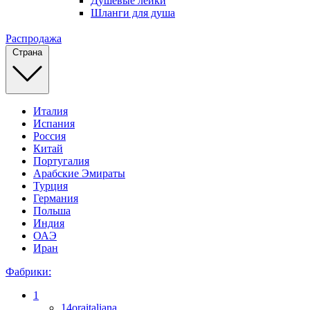
Душевые лейки
Шланги для душа
Распродажа
Страна
Италия
Испания
Россия
Китай
Португалия
Арабские Эмираты
Турция
Германия
Польша
Индия
ОАЭ
Иран
Фабрики:
1
14oraitaliana