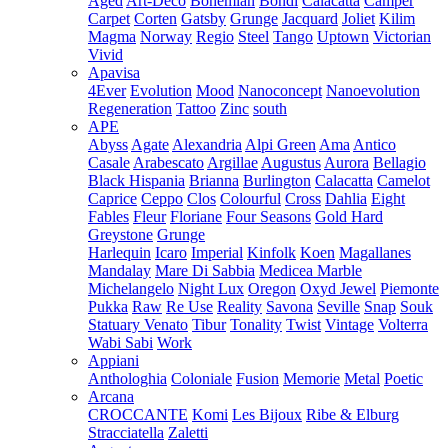
Aged
Art-Deco
Bohemian
Bondi
Calacatta
Camper
Carpet
Corten
Gatsby
Grunge
Jacquard
Joliet
Kilim
Magma
Norway
Regio
Steel
Tango
Uptown
Victorian
Vivid
Apavisa
4Ever
Evolution
Mood
Nanoconcept
Nanoevolution
Regeneration
Tattoo
Zinc
south
APE
Abyss
Agate
Alexandria
Alpi Green
Ama
Antico
Casale
Arabescato
Argillae
Augustus
Aurora
Bellagio
Black Hispania
Brianna
Burlington
Calacatta
Camelot
Caprice
Ceppo
Clos
Colourful
Cross
Dahlia
Eight
Fables
Fleur
Floriane
Four Seasons
Gold Hard
Greystone
Grunge
Harlequin
Icaro
Imperial
Kinfolk
Koen
Magallanes
Mandalay
Mare Di Sabbia
Medicea Marble
Michelangelo
Night Lux
Oregon
Oxyd Jewel
Piemonte
Pukka
Raw
Re Use
Reality
Savona
Seville
Snap
Souk
Statuary Venato
Tibur
Tonality
Twist
Vintage
Volterra
Wabi Sabi
Work
Appiani
Anthologhia
Coloniale
Fusion
Memorie
Metal
Poetic
Arcana
CROCCANTE
Komi
Les Bijoux
Ribe & Elburg
Stracciatella
Zaletti