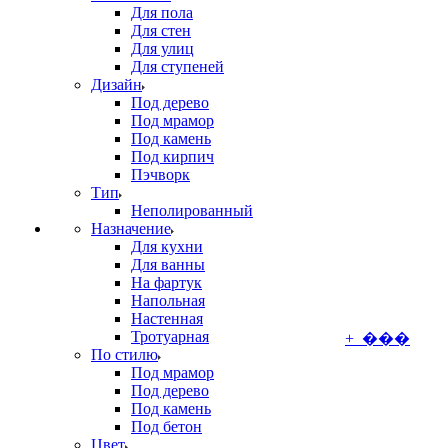
Для пола
Для стен
Для улиц
Для ступеней
Дизайн
Под дерево
Под мрамор
Под камень
Под кирпич
Пэчворк
Тип
Неполированный
Назначение
Для кухни
Для ванны
На фартук
Напольная
Настенная
Тротуарная
+ ���
По стилю
Под мрамор
Под дерево
Под камень
Под бетон
Цвет