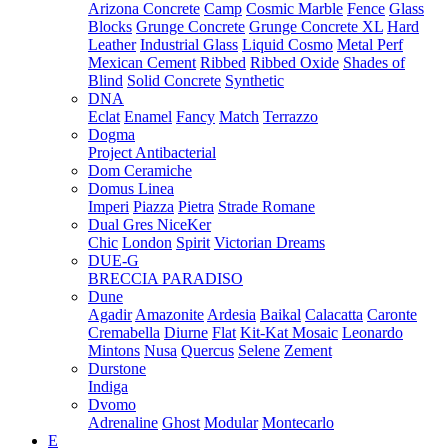
Arizona Concrete
Camp
Cosmic Marble
Fence
Glass
Blocks
Grunge Concrete
Grunge Concrete XL
Hard
Leather
Industrial Glass
Liquid Cosmo
Metal Perf
Mexican Cement
Ribbed
Ribbed Oxide
Shades of
Blind
Solid Concrete
Synthetic
DNA
Eclat
Enamel
Fancy
Match
Terrazzo
Dogma
Project Antibacterial
Dom Ceramiche
Domus Linea
Imperi
Piazza
Pietra
Strade Romane
Dual Gres NiceKer
Chic
London
Spirit
Victorian Dreams
DUE-G
BRECCIA PARADISO
Dune
Agadir
Amazonite
Ardesia
Baikal
Calacatta
Caronte
Cremabella
Diurne
Flat
Kit-Kat Mosaic
Leonardo
Mintons
Nusa
Quercus
Selene
Zement
Durstone
Indiga
Dvomo
Adrenaline
Ghost
Modular
Montecarlo
E