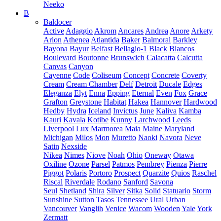
Neeko
B
Baldocer
Active
Adaggio
Akrom
Ancares
Andrea
Anore
Arkety
Arlon
Athenea
Atlantida
Baker
Balmoral
Barkley
Bayona
Bayur
Belfast
Bellagio-1
Black
Blancos
Boulevard
Boutonne
Brunswich
Calacatta
Calcutta
Canvas
Canyon
Cayenne
Code
Coliseum
Concept
Concrete
Coverty
Cream
Cream Chamber
Delf
Detroit
Ducale
Edges
Eleganza
Elyt
Enna
Epping
Eternal
Even
Fox
Grace
Grafton
Greystone
Habitat
Hakea
Hannover
Hardwood
Hedby
Hydra
Iceland
Invictus
June
Kaliva
Kamba
Kauri
Kavala
Kotibe
Kunny
Larchwood
Leeds
Liverpool
Lux Marmorea
Maia
Maine
Maryland
Michigan
Milos
Mon
Muretto
Naoki
Navora
Neve
Satin
Nexside
Nikea
Nimes
Niove
Noah
Ohio
Oneway
Otawa
Oxiline
Ozone
Parsel
Patmos
Pembrey
Pienza
Pierre
Piggot
Polaris
Portoro
Prospect
Quarzite
Quios
Raschel
Riscal
Riverdale
Rodano
Sanford
Savona
Seul
Shetland
Shira
Silver
Sitka
Solid
Statuario
Storm
Sunshine
Sutton
Tasos
Tennessee
Ural
Urban
Vancouver
Vanglih
Venice
Wacom
Wooden
Yale
York
Zermatt