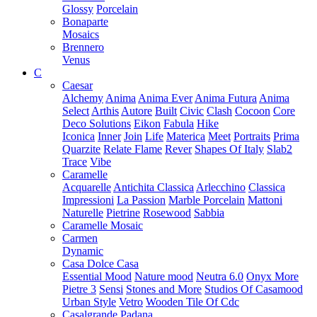
Glossy
Porcelain
Bonaparte
Mosaics
Brennero
Venus
C
Caesar
Alchemy
Anima
Anima Ever
Anima Futura
Anima
Select
Arthis
Autore
Built
Civic
Clash
Cocoon
Core
Deco Solutions
Eikon
Fabula
Hike
Iconica
Inner
Join
Life
Materica
Meet
Portraits
Prima
Quarzite
Relate Flame
Rever
Shapes Of Italy
Slab2
Trace
Vibe
Caramelle
Acquarelle
Antichita Classica
Arlecchino
Classica
Impressioni
La Passion
Marble Porcelain
Mattoni
Naturelle
Pietrine
Rosewood
Sabbia
Caramelle Mosaic
Carmen
Dynamic
Casa Dolce Casa
Essential Mood
Nature mood
Neutra 6.0
Onyx More
Pietre 3
Sensi
Stones and More
Studios Of Casamood
Urban Style
Vetro
Wooden Tile Of Cdc
Casalgrande Padana