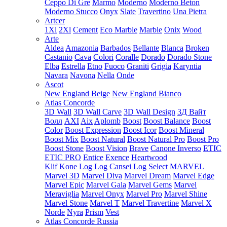
Ceppo Di Gre
Marmo
Moderno
Moderno Beton
Moderno Stucco
Onyx
Slate
Travertino
Una Pietra
Artcer
1Xl
2Xl
Cement
Eco Marble
Marble
Onix
Wood
Arte
Aldea
Amazonia
Barbados
Bellante
Blanca
Broken
Castanio
Cava
Colori
Coralle
Dorado
Dorado Stone
Elba
Estrella
Etno
Fuoco
Graniti
Grigia
Karyntia
Navara
Navona
Nella
Onde
Ascot
New England Beige
New England Bianco
Atlas Concorde
3D Wall
3D Wall Carve
3D Wall Design
3Д Вайт
Волл
AXI
Aix
Aplomb
Boost
Boost Balance
Boost
Color
Boost Expression
Boost Icor
Boost Mineral
Boost Mix
Boost Natural
Boost Natural Pro
Boost Pro
Boost Stone
Boost Vision
Brave
Canone Inverso
ETIC
ETIC PRO
Entice
Exence
Heartwood
Klif
Kone
Log
Log Cansei
Log Select
MARVEL
Marvel 3D
Marvel Diva
Marvel Dream
Marvel Edge
Marvel Epic
Marvel Gala
Marvel Gems
Marvel
Meraviglia
Marvel Onyx
Marvel Pro
Marvel Shine
Marvel Stone
Marvel T
Marvel Travertine
Marvel X
Norde
Nyra
Prism
Vest
Atlas Concorde Russia