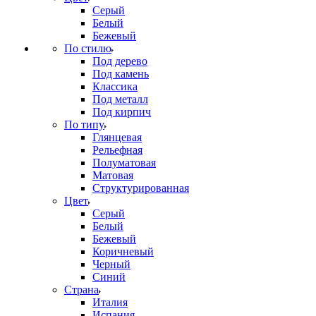
Серый
Белый
Бежевый
По стилю
Под дерево
Под камень
Классика
Под металл
Под кирпич
По типу
Глянцевая
Рельефная
Полуматовая
Матовая
Структурированная
Цвет
Серый
Белый
Бежевый
Коричневый
Черный
Синий
Страна
Италия
Испания