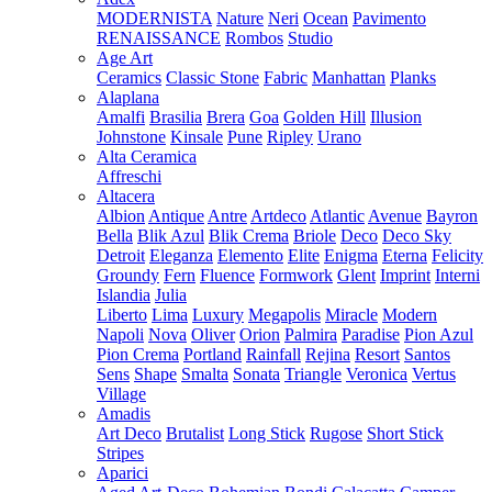
MODERNISTA
Nature
Neri
Ocean
Pavimento
RENAISSANCE
Rombos
Studio
Age Art
Ceramics
Classic Stone
Fabric
Manhattan
Planks
Alaplana
Amalfi
Brasilia
Brera
Goa
Golden Hill
Illusion
Johnstone
Kinsale
Pune
Ripley
Urano
Alta Ceramica
Affreschi
Altacera
Albion
Antique
Antre
Artdeco
Atlantic
Avenue
Bayron
Bella
Blik Azul
Blik Crema
Briole
Deco
Deco Sky
Detroit
Eleganza
Elemento
Elite
Enigma
Eterna
Felicity
Groundy
Fern
Fluence
Formwork
Glent
Imprint
Interni
Islandia
Julia
Liberto
Lima
Luxury
Megapolis
Miracle
Modern
Napoli
Nova
Oliver
Orion
Palmira
Paradise
Pion Azul
Pion Crema
Portland
Rainfall
Rejina
Resort
Santos
Sens
Shape
Smalta
Sonata
Triangle
Veronica
Vertus
Village
Amadis
Art Deco
Brutalist
Long Stick
Rugose
Short Stick
Stripes
Aparici