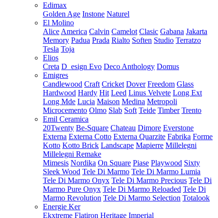
Edimax
Golden Age
Instone
Naturel
El Molino
Alice
America
Calvin
Camelot
Clasic
Gabana
Jakarta
Memory
Padua
Prada
Rialto
Soften
Studio
Terratzo
Tesla
Toja
Elios
Creta
D_esign Evo
Deco Anthology
Domus
Emigres
Candlewood
Craft
Cricket
Dover
Freedom
Glass
Hardwood
Hardy
Hit
Leed
Linus Velvete
Long Ext
Long Mde
Lucia
Maison
Medina
Metropoli
Microcemento
Olmo
Slab
Soft
Teide
Timber
Trento
Emil Ceramica
20Twenty
Be-Square
Chateau
Dimore
Everstone
Externa
Externa Cotto
Externa Quarzite
Fabrika
Forme
Kotto
Kotto Brick
Landscape
Mapierre
Millelegni
Millelegni Remake
Mimesis
Nordika
On Square
Piase
Playwood
Sixty
Sleek Wood
Tele Di Marmo
Tele Di Marmo Lumia
Tele Di Marmo Onyx
Tele Di Marmo Precious
Tele Di
Marmo Pure Onyx
Tele Di Marmo Reloaded
Tele Di
Marmo Revolution
Tele Di Marmo Selection
Totalook
Energie Ker
Ekxtreme
Flatiron
Heritage
Imperial