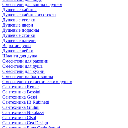
Смесители для ванны с душем
Душевые кабины
Душевые кабины из стекла
Душевые уголки
Душевые двери
Душевые поддоны
Душевые стойки
Душевые панели
Верхние души
Душевые лейки
Шланги для душа
Смесители для раковин
Смесители для душа
Смесители для кухни
Смесители на борт ванны
Смесители с гигиеническим душем
Сантехника Remer
Сантехника Bossini
Сантехника Gessi
Сантехника IB Rubinetti
Сантехника Giulini
Сантехника Nikolazzi
Сантехника Cisal
Сантехника Cea Design
Сантехника Fima Carlo frattini