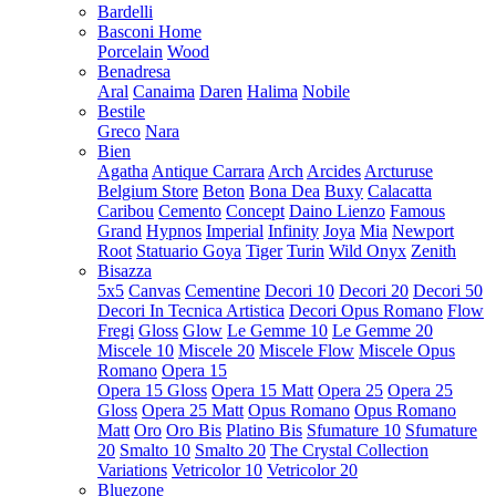
Bardelli
Basconi Home
Porcelain
Wood
Benadresa
Aral
Canaima
Daren
Halima
Nobile
Bestile
Greco
Nara
Bien
Agatha
Antique Carrara
Arch
Arcides
Arcturuse
Belgium Store
Beton
Bona Dea
Buxy
Calacatta
Caribou
Cemento
Concept
Daino Lienzo
Famous
Grand
Hypnos
Imperial
Infinity
Joya
Mia
Newport
Root
Statuario Goya
Tiger
Turin
Wild Onyx
Zenith
Bisazza
5x5
Canvas
Cementine
Decori 10
Decori 20
Decori 50
Decori In Tecnica Artistica
Decori Opus Romano
Flow
Fregi
Gloss
Glow
Le Gemme 10
Le Gemme 20
Miscele 10
Miscele 20
Miscele Flow
Miscele Opus
Romano
Opera 15
Opera 15 Gloss
Opera 15 Matt
Opera 25
Opera 25
Gloss
Opera 25 Matt
Opus Romano
Opus Romano
Matt
Oro
Oro Bis
Platino Bis
Sfumature 10
Sfumature
20
Smalto 10
Smalto 20
The Crystal Collection
Variations
Vetricolor 10
Vetricolor 20
Bluezone