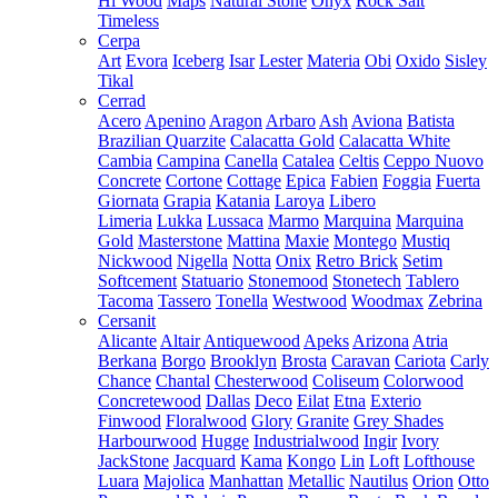
Hi Wood
Maps
Natural Stone
Onyx
Rock Salt
Timeless
Cerpa
Art
Evora
Iceberg
Isar
Lester
Materia
Obi
Oxido
Sisley
Tikal
Cerrad
Acero
Apenino
Aragon
Arbaro
Ash
Aviona
Batista
Brazilian Quarzite
Calacatta Gold
Calacatta White
Cambia
Campina
Canella
Catalea
Celtis
Ceppo Nuovo
Concrete
Cortone
Cottage
Epica
Fabien
Foggia
Fuerta
Giornata
Grapia
Katania
Laroya
Libero
Limeria
Lukka
Lussaca
Marmo
Marquina
Marquina
Gold
Masterstone
Mattina
Maxie
Montego
Mustiq
Nickwood
Nigella
Notta
Onix
Retro Brick
Setim
Softcement
Statuario
Stonemood
Stonetech
Tablero
Tacoma
Tassero
Tonella
Westwood
Woodmax
Zebrina
Cersanit
Alicante
Altair
Antiquewood
Apeks
Arizona
Atria
Berkana
Borgo
Brooklyn
Brosta
Caravan
Cariota
Carly
Chance
Chantal
Chesterwood
Coliseum
Colorwood
Concretewood
Dallas
Deco
Eilat
Etna
Exterio
Finwood
Floralwood
Glory
Granite
Grey Shades
Harbourwood
Hugge
Industrialwood
Ingir
Ivory
JackStone
Jacquard
Kama
Kongo
Lin
Loft
Lofthouse
Luara
Majolica
Manhattan
Metallic
Nautilus
Orion
Otto