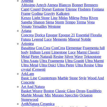
Argenta
Altissimo
Artech
Atenea
Blancos
Bonnet
Brennero
Capri
Courel
Dorset
Eastone
Etienne
Flodsten
Fontana
Frame
Godina
Gravity
Kalksten
Kenzo
Light Stone
Linz
Midas
Milena
Petra
Riven
Sangha
Shanon
Siena
Storm
Tempo
Terma
Vega
Venato
Versailles
Westone
Ariana
Concrea
Dorica
Epoque
Epoque 21
Essential
Floralia
Futura
Legend
Luce
Memento
Mineral
Nobile
Ariostea
Basaltina
Con.Crea
ConCrea
Elementae
Fragmenta full
body
Iridium
Legni
Limestone
Luce
Marmi Classici
Metal
Pietre Naturali
Resine
Silver Wave
Teknostone
Ultra Agata
Ultra Fragmenta
Ultra Graniti
Ultra Marmi
Ultra Metal
Ultra Onici
Ultra Pietre
Ultra Resine
Ultra
crystal
iCementi
ArkLam
Basic Line
Countertops
Marble
Stone
Style
Wood And
Concrete
Art And Natura
Basket Weave
Boston
Classic Glass
Drops
Equilibrio
Marble Mosaic
Mix
Murano Specchio
Octagon
Stonewood
Art&Natura Ceramica