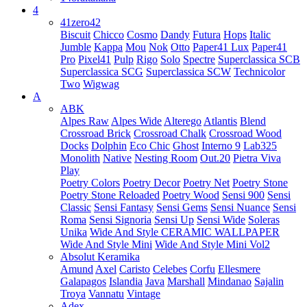
4
41zero42
Biscuit
Chicco
Cosmo
Dandy
Futura
Hops
Italic
Jumble
Kappa
Mou
Nok
Otto
Paper41 Lux
Paper41
Pro
Pixel41
Pulp
Rigo
Solo
Spectre
Superclassica SCB
Superclassica SCG
Superclassica SCW
Technicolor
Two
Wigwag
A
ABK
Alpes Raw
Alpes Wide
Alterego
Atlantis
Blend
Crossroad Brick
Crossroad Chalk
Crossroad Wood
Docks
Dolphin
Eco Chic
Ghost
Interno 9
Lab325
Monolith
Native
Nesting Room
Out.20
Pietra Viva
Play
Poetry Colors
Poetry Decor
Poetry Net
Poetry Stone
Poetry Stone Reloaded
Poetry Wood
Sensi 900
Sensi
Classic
Sensi Fantasy
Sensi Gems
Sensi Nuance
Sensi
Roma
Sensi Signoria
Sensi Up
Sensi Wide
Soleras
Unika
Wide And Style CERAMIC WALLPAPER
Wide And Style Mini
Wide And Style Mini Vol2
Absolut Keramika
Amund
Axel
Caristo
Celebes
Corfu
Ellesmere
Galapagos
Islandia
Java
Marshall
Mindanao
Sajalin
Troya
Vannatu
Vintage
Adex