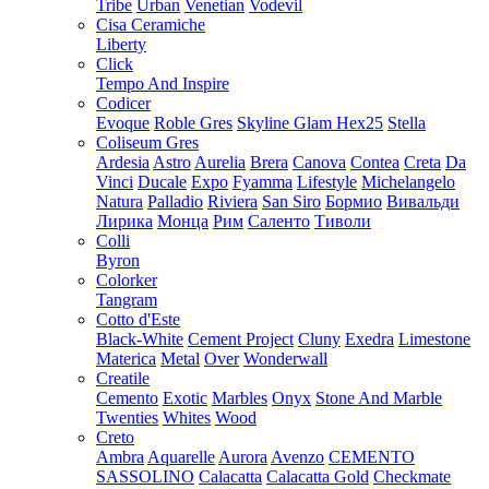
Tribe
Urban
Venetian
Vodevil
Cisa Ceramiche
Liberty
Click
Tempo And Inspire
Codicer
Evoque
Roble Gres
Skyline Glam Hex25
Stella
Coliseum Gres
Ardesia
Astro
Aurelia
Brera
Canova
Contea
Creta
Da
Vinci
Ducale
Expo
Fyamma
Lifestyle
Michelangelo
Natura
Palladio
Riviera
San Siro
Бормио
Вивальди
Лирика
Монца
Рим
Саленто
Тиволи
Colli
Byron
Colorker
Tangram
Cotto d'Este
Black-White
Cement Project
Cluny
Exedra
Limestone
Materica
Metal
Over
Wonderwall
Creatile
Cemento
Exotic
Marbles
Onyx
Stone And Marble
Twenties
Whites
Wood
Creto
Ambra
Aquarelle
Aurora
Avenzo
CEMENTO
SASSOLINO
Calacatta
Calacatta Gold
Checkmate