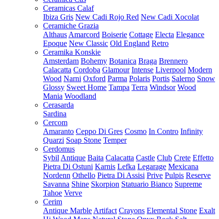
Ceramicas Calaf
Ibiza Gris
New Cadi Rojo Red
New Cadi Xocolat
Ceramiche Grazia
Althaus
Amarcord
Boiserie
Cottage
Electa
Elegance
Epoque
New Classic
Old England
Retro
Ceramika Konskie
Amsterdam
Bohemy
Botanica
Braga
Brennero
Calacatta
Cordoba
Glamour
Intense
Liverpool
Modern
Wood
Narni
Oxford
Parma
Polaris
Portis
Salerno
Snow
Glossy
Sweet Home
Tampa
Terra
Windsor
Wood
Mania
Woodland
Cerasarda
Sardina
Cercom
Amaranto
Ceppo Di Gres
Cosmo
In Contro
Infinity
Quarzi
Soap Stone
Temper
Cerdomus
Sybil
Antique
Baita
Calacatta
Castle
Club
Crete
Effetto
Pietra Di Ostuni
Karnis
Lefka
Legarage
Mexicana
Nordenn
Othello
Pietra Di Assisi
Prive
Pulpis
Reserve
Savanna
Shine
Skorpion
Statuario Bianco
Supreme
Tahoe
Verve
Cerim
Antique Marble
Artifact
Crayons
Elemental Stone
Exalt