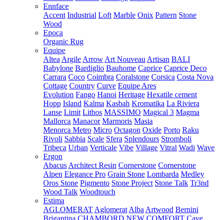
Ennface
Accent
Industrial
Loft
Marble
Onix
Pattern
Stone
Wood
Epoca
Organic Rug
Equipe
Altea
Argile
Arrow
Art Nouveau
Artisan
BALI
Babylone
Bardiglio
Bauhome
Caprice
Caprice Deco
Carrara
Coco
Coimbra
Coralstone
Corsica
Costa Nova
Cottage
Country
Curve
Equipe Ares
Evolution
Fango
Hanoi
Heritage
Hexatile cement
Hopp
Island
Kalma
Kasbah
Kromatika
La Riviera
Lanse
Limit
Lithos
MASSIMO
Magical 3
Magma
Mallorca
Manacor
Marmoris
Masia
Menorca
Metro
Micro
Octagon
Oxide
Porto
Raku
Rivoli
Sabbia
Scale
Sfera
Splendours
Stromboli
Tribeca
Urban
Verticale
Vibe
Village
Vitral
Wadi
Wave
Ergon
Abacus
Architect Resin
Cornerstone
Cornerstone
Alpen
Elegance Pro
Grain Stone
Lombarda
Medley
Oros Stone
Pigmento
Stone Project
Stone Talk
Tr3nd
Wood Talk
Woodtouch
Estima
AGLOMERAT
Aglomerat
Alba
Artwood
Bernini
Brigantina
CHAMBORD NEW
COMFORT
Cave