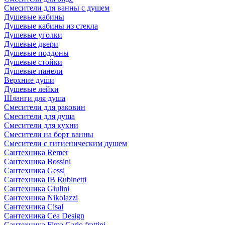
Смесители для ванны с душем
Душевые кабины
Душевые кабины из стекла
Душевые уголки
Душевые двери
Душевые поддоны
Душевые стойки
Душевые панели
Верхние души
Душевые лейки
Шланги для душа
Смесители для раковин
Смесители для душа
Смесители для кухни
Смесители на борт ванны
Смесители с гигиеническим душем
Сантехника Remer
Сантехника Bossini
Сантехника Gessi
Сантехника IB Rubinetti
Сантехника Giulini
Сантехника Nikolazzi
Сантехника Cisal
Сантехника Cea Design
Сантехника Fima Carlo frattini