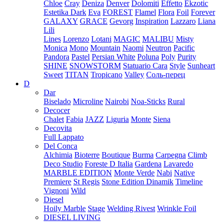
Chloe
Cray
Deniza
Denver
Dolomiti
Effetto
Ekzotic
Estetika Dark
Eva
FOREST
Flamel
Flora
Foil
Forever
GALAXY
GRACE
Gevorg
Inspiration
Lazzaro
Liana
Lili
Lines
Lorenzo
Lotani
MAGIC
MALIBU
Misty
Monica
Mono
Mountain
Naomi
Neutron
Pacific
Pandora
Pastel
Persian White
Poluna
Poly
Purity
SHINE
SNOWSTORM
Statuario Cara
Style
Sunheart
Sweet
TITAN
Tropicano
Valley
Соль-перец
D
Dar
Biselado
Microline
Nairobi
Noa-Sticks
Rural
Decocer
Chalet
Fabia
JAZZ
Liguria
Monte
Siena
Decovita
Full Lappato
Del Conca
Alchimia
Bioterre
Boutique
Burma
Carpegna
Climb
Deco Studio
Foreste D Italia
Gardena
Lavaredo
MARBLE EDITION
Monte Verde
Nabi
Native
Premiere
St Regis
Stone Edition Dinamik
Timeline
Vignoni
Wild
Diesel
Hoily Marble
Stage
Welding Rivest
Wrinkle Foil
DIESEL LIVING