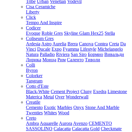
Tribe
Urban
Venetian
Vodevil
Cisa Ceramiche
Liberty
Click
Tempo And Inspire
Codicer
Evoque
Roble Gres
Skyline Glam Hex25
Stella
Coliseum Gres
Ardesia
Astro
Aurelia
Brera
Canova
Contea
Creta
Da
Vinci
Ducale
Expo
Fyamma
Lifestyle
Michelangelo
Natura
Palladio
Riviera
San Siro
Бормио
Вивальди
Лирика
Монца
Рим
Саленто
Тиволи
Colli
Byron
Colorker
Tangram
Cotto d'Este
Black-White
Cement Project
Cluny
Exedra
Limestone
Materica
Metal
Over
Wonderwall
Creatile
Cemento
Exotic
Marbles
Onyx
Stone And Marble
Twenties
Whites
Wood
Creto
Ambra
Aquarelle
Aurora
Avenzo
CEMENTO
SASSOLINO
Calacatta
Calacatta Gold
Checkmate