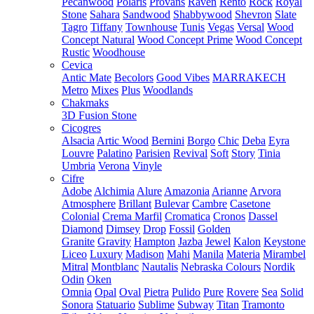
Pecanwood
Polaris
Provans
Raven
Rento
Rock
Royal
Stone
Sahara
Sandwood
Shabbywood
Shevron
Slate
Tagro
Tiffany
Townhouse
Tunis
Vegas
Versal
Wood
Concept Natural
Wood Concept Prime
Wood Concept
Rustic
Woodhouse
Cevica
Antic Mate
Becolors
Good Vibes
MARRAKECH
Metro
Mixes
Plus
Woodlands
Chakmaks
3D Fusion Stone
Cicogres
Alsacia
Artic Wood
Bernini
Borgo
Chic
Deba
Eyra
Louvre
Palatino
Parisien
Revival
Soft
Story
Tinia
Umbria
Verona
Vinyle
Cifre
Adobe
Alchimia
Alure
Amazonia
Arianne
Arvora
Atmosphere
Brillant
Bulevar
Cambre
Casetone
Colonial
Crema Marfil
Cromatica
Cronos
Dassel
Diamond
Dimsey
Drop
Fossil
Golden
Granite
Gravity
Hampton
Jazba
Jewel
Kalon
Keystone
Liceo
Luxury
Madison
Mahi
Manila
Materia
Mirambel
Mitral
Montblanc
Nautalis
Nebraska Colours
Nordik
Odin
Oken
Omnia
Opal
Oval
Pietra
Pulido
Pure
Rovere
Sea
Solid
Sonora
Statuario
Sublime
Subway
Titan
Tramonto