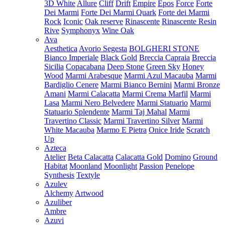
3D White
Allure
Cliff
Drift
Empire
Epos
Force
Forte
Dei Marmi
Forte Dei Marmi Quark
Forte dei Marmi
Rock
Iconic
Oak reserve
Rinascente
Rinascente Resin
Rive
Symphonyx
Wine Oak
Ava
Aesthetica
Avorio Segesta
BOLGHERI STONE
Bianco Imperiale
Black Gold
Breccia Capraia
Breccia
Sicilia
Copacabana
Deep Stone
Green Sky
Honey
Wood
Marmi Arabesque
Marmi Azul Macauba
Marmi
Bardiglio Cenere
Marmi Bianco Bernini
Marmi Bronze
Amani
Marmi Calacatta
Marmi Crema Marfil
Marmi
Lasa
Marmi Nero Belvedere
Marmi Statuario
Marmi
Statuario Splendente
Marmi Taj Mahal
Marmi
Travertino Classic
Marmi Travertino Silver
Marmi
White Macauba
Marmo E Pietra
Onice Iride
Scratch
Up
Azteca
Atelier
Beta Calacatta
Calacatta Gold
Domino
Ground
Habitat
Moonland
Moonlight
Passion
Penelope
Synthesis
Textyle
Azulev
Alchemy
Artwood
Azuliber
Ambre
Azuvi