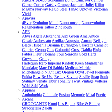
Aged
Art-Deco
Bohemian
Bondi
Calacatta
Camper
Carpet
Corten
Gatsby
Grunge
Jacquard
Joliet
Kilim
Magma
Norway
Regio
Steel
Tango
Uptown
Victorian
Vivid
Apavisa
4Ever
Evolution
Mood
Nanoconcept
Nanoevolution
Regeneration
Tattoo
Zinc
south
APE
Abyss
Agate
Alexandria
Alpi Green
Ama
Antico
Casale
Arabescato
Argillae
Augustus
Aurora
Bellagio
Black Hispania
Brianna
Burlington
Calacatta
Camelot
Caprice
Ceppo
Clos
Colourful
Cross
Dahlia
Eight
Fables
Fleur
Floriane
Four Seasons
Gold Hard
Greystone
Grunge
Harlequin
Icaro
Imperial
Kinfolk
Koen
Magallanes
Mandalay
Mare Di Sabbia
Medicea Marble
Michelangelo
Night Lux
Oregon
Oxyd Jewel
Piemonte
Pukka
Raw
Re Use
Reality
Savona
Seville
Snap
Souk
Statuary Venato
Tibur
Tonality
Twist
Vintage
Volterra
Wabi Sabi
Work
Appiani
Anthologhia
Coloniale
Fusion
Memorie
Metal
Poetic
Arcana
CROCCANTE
Komi
Les Bijoux
Ribe & Elburg
Stracciatella
Zaletti