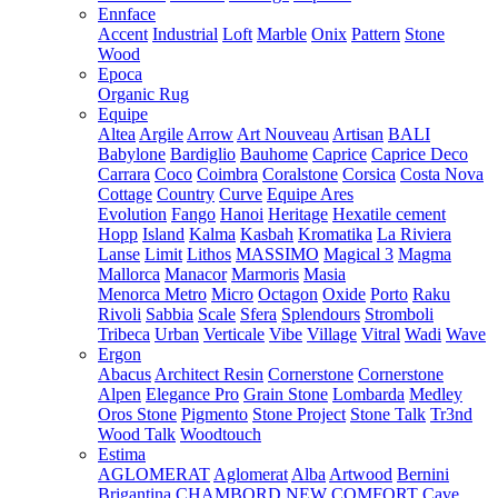
Ennface
Accent
Industrial
Loft
Marble
Onix
Pattern
Stone
Wood
Epoca
Organic Rug
Equipe
Altea
Argile
Arrow
Art Nouveau
Artisan
BALI
Babylone
Bardiglio
Bauhome
Caprice
Caprice Deco
Carrara
Coco
Coimbra
Coralstone
Corsica
Costa Nova
Cottage
Country
Curve
Equipe Ares
Evolution
Fango
Hanoi
Heritage
Hexatile cement
Hopp
Island
Kalma
Kasbah
Kromatika
La Riviera
Lanse
Limit
Lithos
MASSIMO
Magical 3
Magma
Mallorca
Manacor
Marmoris
Masia
Menorca
Metro
Micro
Octagon
Oxide
Porto
Raku
Rivoli
Sabbia
Scale
Sfera
Splendours
Stromboli
Tribeca
Urban
Verticale
Vibe
Village
Vitral
Wadi
Wave
Ergon
Abacus
Architect Resin
Cornerstone
Cornerstone
Alpen
Elegance Pro
Grain Stone
Lombarda
Medley
Oros Stone
Pigmento
Stone Project
Stone Talk
Tr3nd
Wood Talk
Woodtouch
Estima
AGLOMERAT
Aglomerat
Alba
Artwood
Bernini
Brigantina
CHAMBORD NEW
COMFORT
Cave