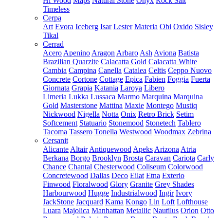
Hi Wood
Maps
Natural Stone
Onyx
Rock Salt
Timeless
Cerpa
Art
Evora
Iceberg
Isar
Lester
Materia
Obi
Oxido
Sisley
Tikal
Cerrad
Acero
Apenino
Aragon
Arbaro
Ash
Aviona
Batista
Brazilian Quarzite
Calacatta Gold
Calacatta White
Cambia
Campina
Canella
Catalea
Celtis
Ceppo Nuovo
Concrete
Cortone
Cottage
Epica
Fabien
Foggia
Fuerta
Giornata
Grapia
Katania
Laroya
Libero
Limeria
Lukka
Lussaca
Marmo
Marquina
Marquina
Gold
Masterstone
Mattina
Maxie
Montego
Mustiq
Nickwood
Nigella
Notta
Onix
Retro Brick
Setim
Softcement
Statuario
Stonemood
Stonetech
Tablero
Tacoma
Tassero
Tonella
Westwood
Woodmax
Zebrina
Cersanit
Alicante
Altair
Antiquewood
Apeks
Arizona
Atria
Berkana
Borgo
Brooklyn
Brosta
Caravan
Cariota
Carly
Chance
Chantal
Chesterwood
Coliseum
Colorwood
Concretewood
Dallas
Deco
Eilat
Etna
Exterio
Finwood
Floralwood
Glory
Granite
Grey Shades
Harbourwood
Hugge
Industrialwood
Ingir
Ivory
JackStone
Jacquard
Kama
Kongo
Lin
Loft
Lofthouse
Luara
Majolica
Manhattan
Metallic
Nautilus
Orion
Otto