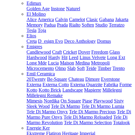
Edimax
Golden Age
Instone
Naturel
El Molino
Alice
America
Calvin
Camelot
Clasic
Gabana
Jakarta
Memory
Padua
Prada
Rialto
Soften
Studio
Terratzo
Tesla
Toja
Elios
Creta
D_esign Evo
Deco Anthology
Domus
Emigres
Candlewood
Craft
Cricket
Dover
Freedom
Glass
Hardwood
Hardy
Hit
Leed
Linus Velvete
Long Ext
Long Mde
Lucia
Maison
Medina
Metropoli
Microcemento
Olmo
Slab
Soft
Teide
Timber
Trento
Emil Ceramica
20Twenty
Be-Square
Chateau
Dimore
Everstone
Externa
Externa Cotto
Externa Quarzite
Fabrika
Forme
Kotto
Kotto Brick
Landscape
Mapierre
Millelegni
Millelegni Remake
Mimesis
Nordika
On Square
Piase
Playwood
Sixty
Sleek Wood
Tele Di Marmo
Tele Di Marmo Lumia
Tele Di Marmo Onyx
Tele Di Marmo Precious
Tele Di
Marmo Pure Onyx
Tele Di Marmo Reloaded
Tele Di
Marmo Revolution
Tele Di Marmo Selection
Totalook
Energie Ker
Ekxtreme
Flatiron
Heritage
Imperial