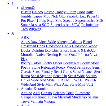
4
41zero42
Biscuit
Chicco
Cosmo
Dandy
Futura
Hops
Italic
Jumble
Kappa
Mou
Nok
Otto
Paper41 Lux
Paper41
Pro
Pixel41
Pulp
Rigo
Solo
Spectre
Superclassica SCB
Superclassica SCG
Superclassica SCW
Technicolor
Two
Wigwag
A
ABK
Alpes Raw
Alpes Wide
Alterego
Atlantis
Blend
Crossroad Brick
Crossroad Chalk
Crossroad Wood
Docks
Dolphin
Eco Chic
Ghost
Interno 9
Lab325
Monolith
Native
Nesting Room
Out.20
Pietra Viva
Play
Poetry Colors
Poetry Decor
Poetry Net
Poetry Stone
Poetry Stone Reloaded
Poetry Wood
Sensi 900
Sensi
Classic
Sensi Fantasy
Sensi Gems
Sensi Nuance
Sensi
Roma
Sensi Signoria
Sensi Up
Sensi Wide
Soleras
Unika
Wide And Style CERAMIC WALLPAPER
Wide And Style Mini
Wide And Style Mini Vol2
Absolut Keramika
Amund
Axel
Caristo
Celebes
Corfu
Ellesmere
Galapagos
Islandia
Java
Marshall
Mindanao
Sajalin
Troya
Vannatu
Vintage
Adex