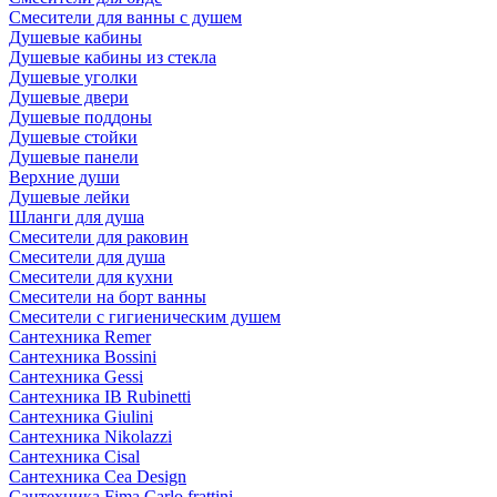
Смесители для ванны с душем
Душевые кабины
Душевые кабины из стекла
Душевые уголки
Душевые двери
Душевые поддоны
Душевые стойки
Душевые панели
Верхние души
Душевые лейки
Шланги для душа
Смесители для раковин
Смесители для душа
Смесители для кухни
Смесители на борт ванны
Смесители с гигиеническим душем
Сантехника Remer
Сантехника Bossini
Сантехника Gessi
Сантехника IB Rubinetti
Сантехника Giulini
Сантехника Nikolazzi
Сантехника Cisal
Сантехника Cea Design
Сантехника Fima Carlo frattini