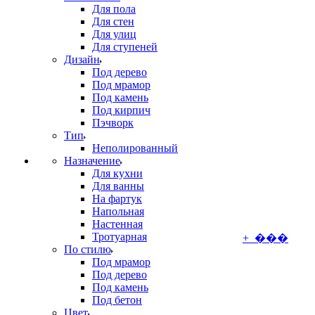
Для пола
Для стен
Для улиц
Для ступеней
Дизайн
Под дерево
Под мрамор
Под камень
Под кирпич
Пэчворк
Тип
Неполированный
Назначение
Для кухни
Для ванны
На фартук
Напольная
Настенная
Тротуарная
+ ���
По стилю
Под мрамор
Под дерево
Под камень
Под бетон
Цвет