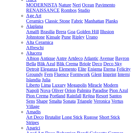
MODERNISTA
Nature
Neri
Ocean
Pavimento
RENAISSANCE
Rombos
Studio
Age Art
Ceramics
Classic Stone
Fabric
Manhattan
Planks
Alaplana
Amalfi
Brasilia
Brera
Goa
Golden Hill
Illusion
Johnstone
Kinsale
Pune
Ripley
Urano
Alta Ceramica
Affreschi
Altacera
Albion
Antique
Antre
Artdeco
Atlantic
Avenue
Bayron
Bella
Blik Azul
Blik Crema
Briole
Deco
Deco Sky
Detroit
Eleganza
Elemento
Elite
Enigma
Eterna
Felicity
Groundy
Fern
Fluence
Formwork
Glent
Imprint
Interni
Islandia
Julia
Liberto
Lima
Luxury
Megapolis
Miracle
Modern
Napoli
Nova
Oliver
Orion
Palmira
Paradise
Pion Azul
Pion Crema
Portland
Rainfall
Rejina
Resort
Santos
Sens
Shape
Smalta
Sonata
Triangle
Veronica
Vertus
Village
Amadis
Art Deco
Brutalist
Long Stick
Rugose
Short Stick
Stripes
Aparici