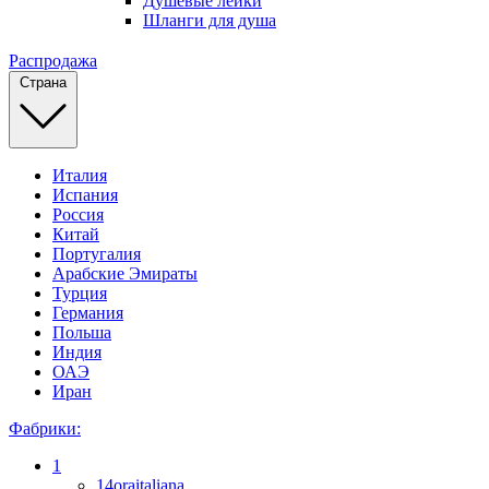
Душевые лейки
Шланги для душа
Распродажа
Страна
Италия
Испания
Россия
Китай
Португалия
Арабские Эмираты
Турция
Германия
Польша
Индия
ОАЭ
Иран
Фабрики:
1
14oraitaliana