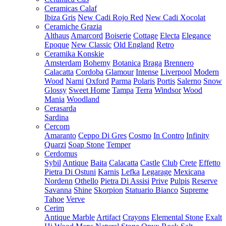
Ceramicas Calaf
Ibiza Gris
New Cadi Rojo Red
New Cadi Xocolat
Ceramiche Grazia
Althaus
Amarcord
Boiserie
Cottage
Electa
Elegance
Epoque
New Classic
Old England
Retro
Ceramika Konskie
Amsterdam
Bohemy
Botanica
Braga
Brennero
Calacatta
Cordoba
Glamour
Intense
Liverpool
Modern
Wood
Narni
Oxford
Parma
Polaris
Portis
Salerno
Snow
Glossy
Sweet Home
Tampa
Terra
Windsor
Wood
Mania
Woodland
Cerasarda
Sardina
Cercom
Amaranto
Ceppo Di Gres
Cosmo
In Contro
Infinity
Quarzi
Soap Stone
Temper
Cerdomus
Sybil
Antique
Baita
Calacatta
Castle
Club
Crete
Effetto
Pietra Di Ostuni
Karnis
Lefka
Legarage
Mexicana
Nordenn
Othello
Pietra Di Assisi
Prive
Pulpis
Reserve
Savanna
Shine
Skorpion
Statuario Bianco
Supreme
Tahoe
Verve
Cerim
Antique Marble
Artifact
Crayons
Elemental Stone
Exalt