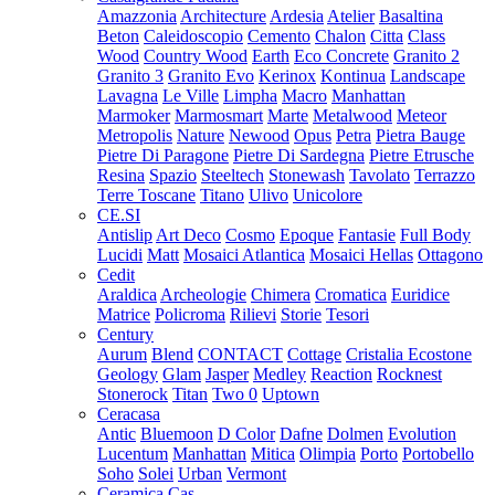
Amazzonia
Architecture
Ardesia
Atelier
Basaltina
Beton
Caleidoscopio
Cemento
Chalon
Citta
Class
Wood
Country Wood
Earth
Eco Concrete
Granito 2
Granito 3
Granito Evo
Kerinox
Kontinua
Landscape
Lavagna
Le Ville
Limpha
Macro
Manhattan
Marmoker
Marmosmart
Marte
Metalwood
Meteor
Metropolis
Nature
Newood
Opus
Petra
Pietra Bauge
Pietre Di Paragone
Pietre Di Sardegna
Pietre Etrusche
Resina
Spazio
Steeltech
Stonewash
Tavolato
Terrazzo
Terre Toscane
Titano
Ulivo
Unicolore
CE.SI
Antislip
Art Deco
Cosmo
Epoque
Fantasie
Full Body
Lucidi
Matt
Mosaici Atlantica
Mosaici Hellas
Ottagono
Cedit
Araldica
Archeologie
Chimera
Cromatica
Euridice
Matrice
Policroma
Rilievi
Storie
Tesori
Century
Aurum
Blend
CONTACT
Cottage
Cristalia
Ecostone
Geology
Glam
Jasper
Medley
Reaction
Rocknest
Stonerock
Titan
Two 0
Uptown
Ceracasa
Antic
Bluemoon
D Color
Dafne
Dolmen
Evolution
Lucentum
Manhattan
Mitica
Olimpia
Porto
Portobello
Soho
Solei
Urban
Vermont
Ceramica Cas