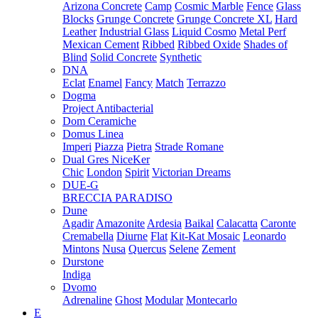
Arizona Concrete
Camp
Cosmic Marble
Fence
Glass
Blocks
Grunge Concrete
Grunge Concrete XL
Hard
Leather
Industrial Glass
Liquid Cosmo
Metal Perf
Mexican Cement
Ribbed
Ribbed Oxide
Shades of
Blind
Solid Concrete
Synthetic
DNA
Eclat
Enamel
Fancy
Match
Terrazzo
Dogma
Project Antibacterial
Dom Ceramiche
Domus Linea
Imperi
Piazza
Pietra
Strade Romane
Dual Gres NiceKer
Chic
London
Spirit
Victorian Dreams
DUE-G
BRECCIA PARADISO
Dune
Agadir
Amazonite
Ardesia
Baikal
Calacatta
Caronte
Cremabella
Diurne
Flat
Kit-Kat Mosaic
Leonardo
Mintons
Nusa
Quercus
Selene
Zement
Durstone
Indiga
Dvomo
Adrenaline
Ghost
Modular
Montecarlo
E