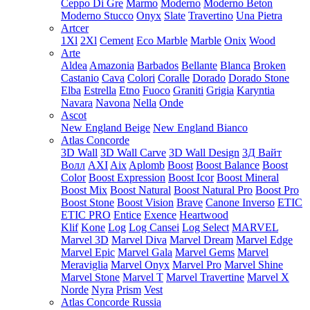
Ceppo Di Gre
Marmo
Moderno
Moderno Beton
Moderno Stucco
Onyx
Slate
Travertino
Una Pietra
Artcer
1Xl
2Xl
Cement
Eco Marble
Marble
Onix
Wood
Arte
Aldea
Amazonia
Barbados
Bellante
Blanca
Broken
Castanio
Cava
Colori
Coralle
Dorado
Dorado Stone
Elba
Estrella
Etno
Fuoco
Graniti
Grigia
Karyntia
Navara
Navona
Nella
Onde
Ascot
New England Beige
New England Bianco
Atlas Concorde
3D Wall
3D Wall Carve
3D Wall Design
3Д Вайт
Волл
AXI
Aix
Aplomb
Boost
Boost Balance
Boost
Color
Boost Expression
Boost Icor
Boost Mineral
Boost Mix
Boost Natural
Boost Natural Pro
Boost Pro
Boost Stone
Boost Vision
Brave
Canone Inverso
ETIC
ETIC PRO
Entice
Exence
Heartwood
Klif
Kone
Log
Log Cansei
Log Select
MARVEL
Marvel 3D
Marvel Diva
Marvel Dream
Marvel Edge
Marvel Epic
Marvel Gala
Marvel Gems
Marvel
Meraviglia
Marvel Onyx
Marvel Pro
Marvel Shine
Marvel Stone
Marvel T
Marvel Travertine
Marvel X
Norde
Nyra
Prism
Vest
Atlas Concorde Russia