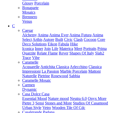
Glossy
Porcelain
Bonaparte
Mosaics
Brennero
Venus
C
Caesar
Alchemy
Anima
Anima Ever
Anima Futura
Anima
Select
Arthis
Autore
Built
Civic
Clash
Cocoon
Core
Deco Solutions
Eikon
Fabula
Hike
Iconica
Inner
Join
Life
Materica
Meet
Portraits
Prima
Quarzite
Relate Flame
Rever
Shapes Of Italy
Slab2
Trace
Vibe
Caramelle
Acquarelle
Antichita Classica
Arlecchino
Classica
Impressioni
La Passion
Marble Porcelain
Mattoni
Naturelle
Pietrine
Rosewood
Sabbia
Caramelle Mosaic
Carmen
Dynamic
Casa Dolce Casa
Essential Mood
Nature mood
Neutra 6.0
Onyx More
Pietre 3
Sensi
Stones and More
Studios Of Casamood
Urban Style
Vetro
Wooden Tile Of Cdc
Casalgrande Padana