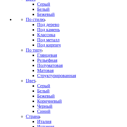
Серый
Белый
Бежевый
По стилю
Под дерево
Под камень
Классика
Под металл
Под кирпич
По типу
Глянцевая
Рельефная
Полуматовая
Матовая
Структурированная
Цвет
Серый
Белый
Бежевый
Коричневый
Черный
Синий
Страна
Италия
Испания