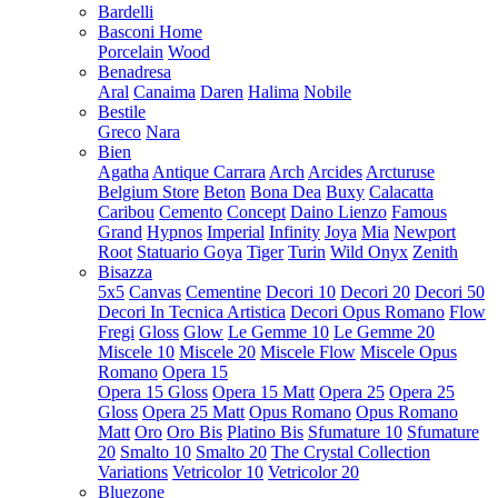
Bardelli
Basconi Home
Porcelain
Wood
Benadresa
Aral
Canaima
Daren
Halima
Nobile
Bestile
Greco
Nara
Bien
Agatha
Antique Carrara
Arch
Arcides
Arcturuse
Belgium Store
Beton
Bona Dea
Buxy
Calacatta
Caribou
Cemento
Concept
Daino Lienzo
Famous
Grand
Hypnos
Imperial
Infinity
Joya
Mia
Newport
Root
Statuario Goya
Tiger
Turin
Wild Onyx
Zenith
Bisazza
5x5
Canvas
Cementine
Decori 10
Decori 20
Decori 50
Decori In Tecnica Artistica
Decori Opus Romano
Flow
Fregi
Gloss
Glow
Le Gemme 10
Le Gemme 20
Miscele 10
Miscele 20
Miscele Flow
Miscele Opus
Romano
Opera 15
Opera 15 Gloss
Opera 15 Matt
Opera 25
Opera 25
Gloss
Opera 25 Matt
Opus Romano
Opus Romano
Matt
Oro
Oro Bis
Platino Bis
Sfumature 10
Sfumature
20
Smalto 10
Smalto 20
The Crystal Collection
Variations
Vetricolor 10
Vetricolor 20
Bluezone