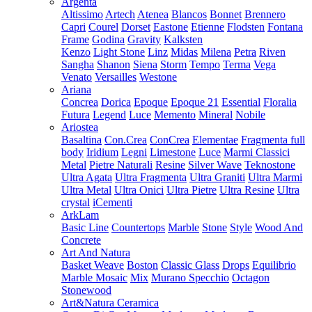
Argenta
Altissimo
Artech
Atenea
Blancos
Bonnet
Brennero
Capri
Courel
Dorset
Eastone
Etienne
Flodsten
Fontana
Frame
Godina
Gravity
Kalksten
Kenzo
Light Stone
Linz
Midas
Milena
Petra
Riven
Sangha
Shanon
Siena
Storm
Tempo
Terma
Vega
Venato
Versailles
Westone
Ariana
Concrea
Dorica
Epoque
Epoque 21
Essential
Floralia
Futura
Legend
Luce
Memento
Mineral
Nobile
Ariostea
Basaltina
Con.Crea
ConCrea
Elementae
Fragmenta full
body
Iridium
Legni
Limestone
Luce
Marmi Classici
Metal
Pietre Naturali
Resine
Silver Wave
Teknostone
Ultra Agata
Ultra Fragmenta
Ultra Graniti
Ultra Marmi
Ultra Metal
Ultra Onici
Ultra Pietre
Ultra Resine
Ultra
crystal
iCementi
ArkLam
Basic Line
Countertops
Marble
Stone
Style
Wood And
Concrete
Art And Natura
Basket Weave
Boston
Classic Glass
Drops
Equilibrio
Marble Mosaic
Mix
Murano Specchio
Octagon
Stonewood
Art&Natura Ceramica