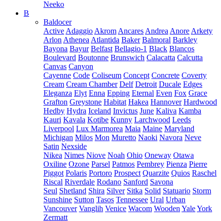
Neeko
B
Baldocer
Active
Adaggio
Akrom
Ancares
Andrea
Anore
Arkety
Arlon
Athenea
Atlantida
Baker
Balmoral
Barkley
Bayona
Bayur
Belfast
Bellagio-1
Black
Blancos
Boulevard
Boutonne
Brunswich
Calacatta
Calcutta
Canvas
Canyon
Cayenne
Code
Coliseum
Concept
Concrete
Coverty
Cream
Cream Chamber
Delf
Detroit
Ducale
Edges
Eleganza
Elyt
Enna
Epping
Eternal
Even
Fox
Grace
Grafton
Greystone
Habitat
Hakea
Hannover
Hardwood
Hedby
Hydra
Iceland
Invictus
June
Kaliva
Kamba
Kauri
Kavala
Kotibe
Kunny
Larchwood
Leeds
Liverpool
Lux Marmorea
Maia
Maine
Maryland
Michigan
Milos
Mon
Muretto
Naoki
Navora
Neve
Satin
Nexside
Nikea
Nimes
Niove
Noah
Ohio
Oneway
Otawa
Oxiline
Ozone
Parsel
Patmos
Pembrey
Pienza
Pierre
Piggot
Polaris
Portoro
Prospect
Quarzite
Quios
Raschel
Riscal
Riverdale
Rodano
Sanford
Savona
Seul
Shetland
Shira
Silver
Sitka
Solid
Statuario
Storm
Sunshine
Sutton
Tasos
Tennessee
Ural
Urban
Vancouver
Vanglih
Venice
Wacom
Wooden
Yale
York
Zermatt