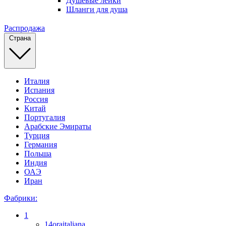
Душевые лейки
Шланги для душа
Распродажа
Страна
Италия
Испания
Россия
Китай
Португалия
Арабские Эмираты
Турция
Германия
Польша
Индия
ОАЭ
Иран
Фабрики:
1
14oraitaliana