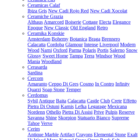
Ceramicas Calaf
Ibiza Gris
New Cadi Rojo Red
New Cadi Xocolat
Ceramiche Grazia
Althaus
Amarcord
Boiserie
Cottage
Electa
Elegance
Epoque
New Classic
Old England
Retro
Ceramika Konskie
Amsterdam
Bohemy
Botanica
Braga
Brennero
Calacatta
Cordoba
Glamour
Intense
Liverpool
Modern
Wood
Narni
Oxford
Parma
Polaris
Portis
Salerno
Snow
Glossy
Sweet Home
Tampa
Terra
Windsor
Wood
Mania
Woodland
Cerasarda
Sardina
Cercom
Amaranto
Ceppo Di Gres
Cosmo
In Contro
Infinity
Quarzi
Soap Stone
Temper
Cerdomus
Sybil
Antique
Baita
Calacatta
Castle
Club
Crete
Effetto
Pietra Di Ostuni
Karnis
Lefka
Legarage
Mexicana
Nordenn
Othello
Pietra Di Assisi
Prive
Pulpis
Reserve
Savanna
Shine
Skorpion
Statuario Bianco
Supreme
Tahoe
Verve
Cerim
Antique Marble
Artifact
Crayons
Elemental Stone
Exalt