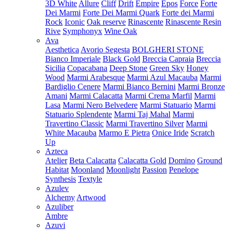
3D White
Allure
Cliff
Drift
Empire
Epos
Force
Forte
Dei Marmi
Forte Dei Marmi Quark
Forte dei Marmi
Rock
Iconic
Oak reserve
Rinascente
Rinascente Resin
Rive
Symphonyx
Wine Oak
Ava
Aesthetica
Avorio Segesta
BOLGHERI STONE
Bianco Imperiale
Black Gold
Breccia Capraia
Breccia
Sicilia
Copacabana
Deep Stone
Green Sky
Honey
Wood
Marmi Arabesque
Marmi Azul Macauba
Marmi
Bardiglio Cenere
Marmi Bianco Bernini
Marmi Bronze
Amani
Marmi Calacatta
Marmi Crema Marfil
Marmi
Lasa
Marmi Nero Belvedere
Marmi Statuario
Marmi
Statuario Splendente
Marmi Taj Mahal
Marmi
Travertino Classic
Marmi Travertino Silver
Marmi
White Macauba
Marmo E Pietra
Onice Iride
Scratch
Up
Azteca
Atelier
Beta Calacatta
Calacatta Gold
Domino
Ground
Habitat
Moonland
Moonlight
Passion
Penelope
Synthesis
Textyle
Azulev
Alchemy
Artwood
Azuliber
Ambre
Azuvi