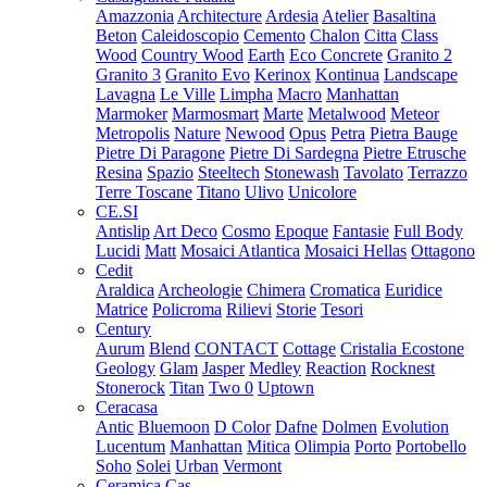
Amazzonia
Architecture
Ardesia
Atelier
Basaltina
Beton
Caleidoscopio
Cemento
Chalon
Citta
Class
Wood
Country Wood
Earth
Eco Concrete
Granito 2
Granito 3
Granito Evo
Kerinox
Kontinua
Landscape
Lavagna
Le Ville
Limpha
Macro
Manhattan
Marmoker
Marmosmart
Marte
Metalwood
Meteor
Metropolis
Nature
Newood
Opus
Petra
Pietra Bauge
Pietre Di Paragone
Pietre Di Sardegna
Pietre Etrusche
Resina
Spazio
Steeltech
Stonewash
Tavolato
Terrazzo
Terre Toscane
Titano
Ulivo
Unicolore
CE.SI
Antislip
Art Deco
Cosmo
Epoque
Fantasie
Full Body
Lucidi
Matt
Mosaici Atlantica
Mosaici Hellas
Ottagono
Cedit
Araldica
Archeologie
Chimera
Cromatica
Euridice
Matrice
Policroma
Rilievi
Storie
Tesori
Century
Aurum
Blend
CONTACT
Cottage
Cristalia
Ecostone
Geology
Glam
Jasper
Medley
Reaction
Rocknest
Stonerock
Titan
Two 0
Uptown
Ceracasa
Antic
Bluemoon
D Color
Dafne
Dolmen
Evolution
Lucentum
Manhattan
Mitica
Olimpia
Porto
Portobello
Soho
Solei
Urban
Vermont
Ceramica Cas