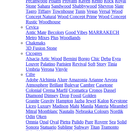
Pecanwood
Polaris
Provans
Raven
Rento
Rock
Royal
Stone
Sahara
Sandwood
Shabbywood
Shevron
Slate
Tagro
Tiffany
Townhouse
Tunis
Vegas
Versal
Wood
Concept Natural
Wood Concept Prime
Wood Concept
Rustic
Woodhouse
Cevica
Antic Mate
Becolors
Good Vibes
MARRAKECH
Metro
Mixes
Plus
Woodlands
Chakmaks
3D Fusion Stone
Cicogres
Alsacia
Artic Wood
Bernini
Borgo
Chic
Deba
Eyra
Louvre
Palatino
Parisien
Revival
Soft
Story
Tinia
Umbria
Verona
Vinyle
Cifre
Adobe
Alchimia
Alure
Amazonia
Arianne
Arvora
Atmosphere
Brillant
Bulevar
Cambre
Casetone
Colonial
Crema Marfil
Cromatica
Cronos
Dassel
Diamond
Dimsey
Drop
Fossil
Golden
Granite
Gravity
Hampton
Jazba
Jewel
Kalon
Keystone
Liceo
Luxury
Madison
Mahi
Manila
Materia
Mirambel
Mitral
Montblanc
Nautalis
Nebraska Colours
Nordik
Odin
Oken
Omnia
Opal
Oval
Pietra
Pulido
Pure
Rovere
Sea
Solid
Sonora
Statuario
Sublime
Subway
Titan
Tramonto