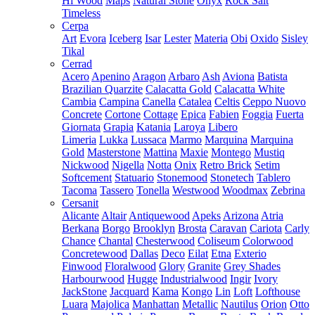
Hi Wood
Maps
Natural Stone
Onyx
Rock Salt
Timeless
Cerpa
Art
Evora
Iceberg
Isar
Lester
Materia
Obi
Oxido
Sisley
Tikal
Cerrad
Acero
Apenino
Aragon
Arbaro
Ash
Aviona
Batista
Brazilian Quarzite
Calacatta Gold
Calacatta White
Cambia
Campina
Canella
Catalea
Celtis
Ceppo Nuovo
Concrete
Cortone
Cottage
Epica
Fabien
Foggia
Fuerta
Giornata
Grapia
Katania
Laroya
Libero
Limeria
Lukka
Lussaca
Marmo
Marquina
Marquina
Gold
Masterstone
Mattina
Maxie
Montego
Mustiq
Nickwood
Nigella
Notta
Onix
Retro Brick
Setim
Softcement
Statuario
Stonemood
Stonetech
Tablero
Tacoma
Tassero
Tonella
Westwood
Woodmax
Zebrina
Cersanit
Alicante
Altair
Antiquewood
Apeks
Arizona
Atria
Berkana
Borgo
Brooklyn
Brosta
Caravan
Cariota
Carly
Chance
Chantal
Chesterwood
Coliseum
Colorwood
Concretewood
Dallas
Deco
Eilat
Etna
Exterio
Finwood
Floralwood
Glory
Granite
Grey Shades
Harbourwood
Hugge
Industrialwood
Ingir
Ivory
JackStone
Jacquard
Kama
Kongo
Lin
Loft
Lofthouse
Luara
Majolica
Manhattan
Metallic
Nautilus
Orion
Otto