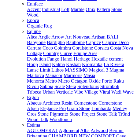
Ennface
Accent
Industrial
Loft
Marble
Onix
Pattern
Stone
Wood
Epoca
Organic Rug
Equipe
Altea
Argile
Arrow
Art Nouveau
Artisan
BALI
Babylone
Bardiglio
Bauhome
Caprice
Caprice Deco
Carrara
Coco
Coimbra
Coralstone
Corsica
Costa Nova
Cottage
Country
Curve
Equipe Ares
Evolution
Fango
Hanoi
Heritage
Hexatile cement
Hopp
Island
Kalma
Kasbah
Kromatika
La Riviera
Lanse
Limit
Lithos
MASSIMO
Magical 3
Magma
Mallorca
Manacor
Marmoris
Masia
Menorca
Metro
Micro
Octagon
Oxide
Porto
Raku
Rivoli
Sabbia
Scale
Sfera
Splendours
Stromboli
Tribeca
Urban
Verticale
Vibe
Village
Vitral
Wadi
Wave
Ergon
Abacus
Architect Resin
Cornerstone
Cornerstone
Alpen
Elegance Pro
Grain Stone
Lombarda
Medley
Oros Stone
Pigmento
Stone Project
Stone Talk
Tr3nd
Wood Talk
Woodtouch
Estima
AGLOMERAT
Aglomerat
Alba
Artwood
Bernini
Brigantina
CHAMBORD NEW
COMFORT
Cave