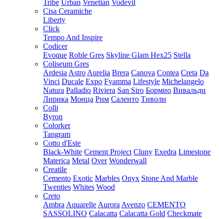
Tribe
Urban
Venetian
Vodevil
Cisa Ceramiche
Liberty
Click
Tempo And Inspire
Codicer
Evoque
Roble Gres
Skyline Glam Hex25
Stella
Coliseum Gres
Ardesia
Astro
Aurelia
Brera
Canova
Contea
Creta
Da
Vinci
Ducale
Expo
Fyamma
Lifestyle
Michelangelo
Natura
Palladio
Riviera
San Siro
Бормио
Вивальди
Лирика
Монца
Рим
Саленто
Тиволи
Colli
Byron
Colorker
Tangram
Cotto d'Este
Black-White
Cement Project
Cluny
Exedra
Limestone
Materica
Metal
Over
Wonderwall
Creatile
Cemento
Exotic
Marbles
Onyx
Stone And Marble
Twenties
Whites
Wood
Creto
Ambra
Aquarelle
Aurora
Avenzo
CEMENTO
SASSOLINO
Calacatta
Calacatta Gold
Checkmate