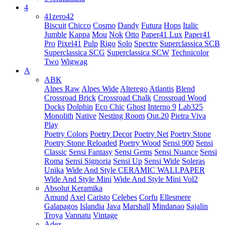
4
41zero42
Biscuit
Chicco
Cosmo
Dandy
Futura
Hops
Italic
Jumble
Kappa
Mou
Nok
Otto
Paper41 Lux
Paper41
Pro
Pixel41
Pulp
Rigo
Solo
Spectre
Superclassica SCB
Superclassica SCG
Superclassica SCW
Technicolor
Two
Wigwag
A
ABK
Alpes Raw
Alpes Wide
Alterego
Atlantis
Blend
Crossroad Brick
Crossroad Chalk
Crossroad Wood
Docks
Dolphin
Eco Chic
Ghost
Interno 9
Lab325
Monolith
Native
Nesting Room
Out.20
Pietra Viva
Play
Poetry Colors
Poetry Decor
Poetry Net
Poetry Stone
Poetry Stone Reloaded
Poetry Wood
Sensi 900
Sensi
Classic
Sensi Fantasy
Sensi Gems
Sensi Nuance
Sensi
Roma
Sensi Signoria
Sensi Up
Sensi Wide
Soleras
Unika
Wide And Style CERAMIC WALLPAPER
Wide And Style Mini
Wide And Style Mini Vol2
Absolut Keramika
Amund
Axel
Caristo
Celebes
Corfu
Ellesmere
Galapagos
Islandia
Java
Marshall
Mindanao
Sajalin
Troya
Vannatu
Vintage
Adex