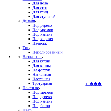
Для пола
Для стен
Для улиц
Для ступеней
Дизайн
Под дерево
Под мрамор
Под камень
Под кирпич
Пэчворк
Тип
Неполированный
Назначение
Для кухни
Для ванны
На фартук
Напольная
Настенная
Тротуарная
+ ���
По стилю
Под мрамор
Под дерево
Под камень
Под бетон
Цвет