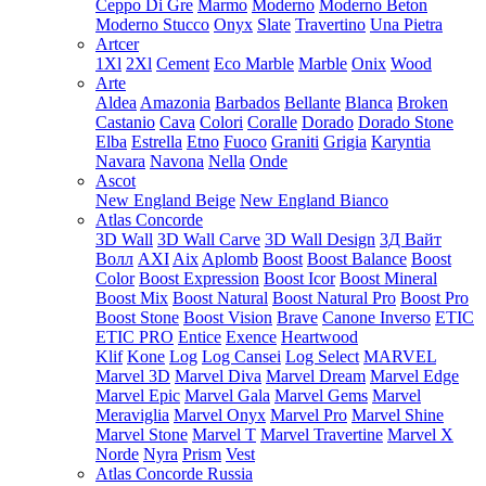
Ceppo Di Gre
Marmo
Moderno
Moderno Beton
Moderno Stucco
Onyx
Slate
Travertino
Una Pietra
Artcer
1Xl
2Xl
Cement
Eco Marble
Marble
Onix
Wood
Arte
Aldea
Amazonia
Barbados
Bellante
Blanca
Broken
Castanio
Cava
Colori
Coralle
Dorado
Dorado Stone
Elba
Estrella
Etno
Fuoco
Graniti
Grigia
Karyntia
Navara
Navona
Nella
Onde
Ascot
New England Beige
New England Bianco
Atlas Concorde
3D Wall
3D Wall Carve
3D Wall Design
3Д Вайт
Волл
AXI
Aix
Aplomb
Boost
Boost Balance
Boost
Color
Boost Expression
Boost Icor
Boost Mineral
Boost Mix
Boost Natural
Boost Natural Pro
Boost Pro
Boost Stone
Boost Vision
Brave
Canone Inverso
ETIC
ETIC PRO
Entice
Exence
Heartwood
Klif
Kone
Log
Log Cansei
Log Select
MARVEL
Marvel 3D
Marvel Diva
Marvel Dream
Marvel Edge
Marvel Epic
Marvel Gala
Marvel Gems
Marvel
Meraviglia
Marvel Onyx
Marvel Pro
Marvel Shine
Marvel Stone
Marvel T
Marvel Travertine
Marvel X
Norde
Nyra
Prism
Vest
Atlas Concorde Russia