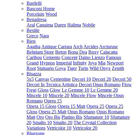
Bardelli
Basconi Home
Porcelain
Wood
Benadresa
Aral
Canaima
Daren
Halima
Nobile
Bestile
Greco
Nara
Bien
Agatha
Antique Carrara
Arch
Arcides
Arcturuse
Belgium Store
Beton
Bona Dea
Buxy
Calacatta
Caribou
Cemento
Concept
Daino Lienzo
Famous
Grand
Hypnos
Imperial
Infinity
Joya
Mia
Newport
Root
Statuario Goya
Tiger
Turin
Wild Onyx
Zenith
Bisazza
5x5
Canvas
Cementine
Decori 10
Decori 20
Decori 50
Decori In Tecnica Artistica
Decori Opus Romano
Flow
Fregi
Gloss
Glow
Le Gemme 10
Le Gemme 20
Miscele 10
Miscele 20
Miscele Flow
Miscele Opus
Romano
Opera 15
Opera 15 Gloss
Opera 15 Matt
Opera 25
Opera 25
Gloss
Opera 25 Matt
Opus Romano
Opus Romano
Matt
Oro
Oro Bis
Platino Bis
Sfumature 10
Sfumature
20
Smalto 10
Smalto 20
The Crystal Collection
Variations
Vetricolor 10
Vetricolor 20
Bluezone