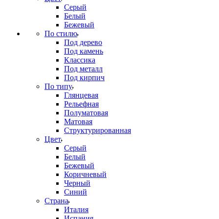
Серый
Белый
Бежевый
По стилю
Под дерево
Под камень
Классика
Под металл
Под кирпич
По типу
Глянцевая
Рельефная
Полуматовая
Матовая
Структурированная
Цвет
Серый
Белый
Бежевый
Коричневый
Черный
Синий
Страна
Италия
Испания