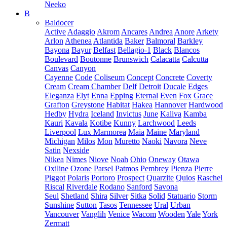
Neeko
B
Baldocer
Active
Adaggio
Akrom
Ancares
Andrea
Anore
Arkety
Arlon
Athenea
Atlantida
Baker
Balmoral
Barkley
Bayona
Bayur
Belfast
Bellagio-1
Black
Blancos
Boulevard
Boutonne
Brunswich
Calacatta
Calcutta
Canvas
Canyon
Cayenne
Code
Coliseum
Concept
Concrete
Coverty
Cream
Cream Chamber
Delf
Detroit
Ducale
Edges
Eleganza
Elyt
Enna
Epping
Eternal
Even
Fox
Grace
Grafton
Greystone
Habitat
Hakea
Hannover
Hardwood
Hedby
Hydra
Iceland
Invictus
June
Kaliva
Kamba
Kauri
Kavala
Kotibe
Kunny
Larchwood
Leeds
Liverpool
Lux Marmorea
Maia
Maine
Maryland
Michigan
Milos
Mon
Muretto
Naoki
Navora
Neve
Satin
Nexside
Nikea
Nimes
Niove
Noah
Ohio
Oneway
Otawa
Oxiline
Ozone
Parsel
Patmos
Pembrey
Pienza
Pierre
Piggot
Polaris
Portoro
Prospect
Quarzite
Quios
Raschel
Riscal
Riverdale
Rodano
Sanford
Savona
Seul
Shetland
Shira
Silver
Sitka
Solid
Statuario
Storm
Sunshine
Sutton
Tasos
Tennessee
Ural
Urban
Vancouver
Vanglih
Venice
Wacom
Wooden
Yale
York
Zermatt