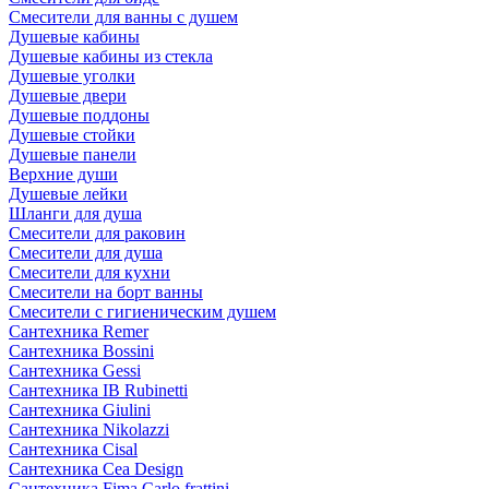
Смесители для ванны с душем
Душевые кабины
Душевые кабины из стекла
Душевые уголки
Душевые двери
Душевые поддоны
Душевые стойки
Душевые панели
Верхние души
Душевые лейки
Шланги для душа
Смесители для раковин
Смесители для душа
Смесители для кухни
Смесители на борт ванны
Смесители с гигиеническим душем
Сантехника Remer
Сантехника Bossini
Сантехника Gessi
Сантехника IB Rubinetti
Сантехника Giulini
Сантехника Nikolazzi
Сантехника Cisal
Сантехника Cea Design
Сантехника Fima Carlo frattini