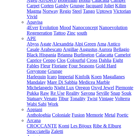
Aged
Art-Deco
Bohemian
Bondi
Calacatta
Camper
Carpet
Corten
Gatsby
Grunge
Jacquard
Joliet
Kilim
Magma
Norway
Regio
Steel
Tango
Uptown
Victorian
Vivid
Apavisa
4Ever
Evolution
Mood
Nanoconcept
Nanoevolution
Regeneration
Tattoo
Zinc
south
APE
Abyss
Agate
Alexandria
Alpi Green
Ama
Antico
Casale
Arabescato
Argillae
Augustus
Aurora
Bellagio
Black Hispania
Brianna
Burlington
Calacatta
Camelot
Caprice
Ceppo
Clos
Colourful
Cross
Dahlia
Eight
Fables
Fleur
Floriane
Four Seasons
Gold Hard
Greystone
Grunge
Harlequin
Icaro
Imperial
Kinfolk
Koen
Magallanes
Mandalay
Mare Di Sabbia
Medicea Marble
Michelangelo
Night Lux
Oregon
Oxyd Jewel
Piemonte
Pukka
Raw
Re Use
Reality
Savona
Seville
Snap
Souk
Statuary Venato
Tibur
Tonality
Twist
Vintage
Volterra
Wabi Sabi
Work
Appiani
Anthologhia
Coloniale
Fusion
Memorie
Metal
Poetic
Arcana
CROCCANTE
Komi
Les Bijoux
Ribe & Elburg
Stracciatella
Zaletti