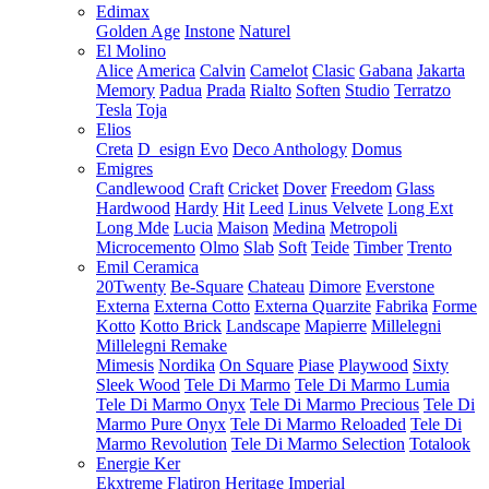
Edimax
Golden Age
Instone
Naturel
El Molino
Alice
America
Calvin
Camelot
Clasic
Gabana
Jakarta
Memory
Padua
Prada
Rialto
Soften
Studio
Terratzo
Tesla
Toja
Elios
Creta
D_esign Evo
Deco Anthology
Domus
Emigres
Candlewood
Craft
Cricket
Dover
Freedom
Glass
Hardwood
Hardy
Hit
Leed
Linus Velvete
Long Ext
Long Mde
Lucia
Maison
Medina
Metropoli
Microcemento
Olmo
Slab
Soft
Teide
Timber
Trento
Emil Ceramica
20Twenty
Be-Square
Chateau
Dimore
Everstone
Externa
Externa Cotto
Externa Quarzite
Fabrika
Forme
Kotto
Kotto Brick
Landscape
Mapierre
Millelegni
Millelegni Remake
Mimesis
Nordika
On Square
Piase
Playwood
Sixty
Sleek Wood
Tele Di Marmo
Tele Di Marmo Lumia
Tele Di Marmo Onyx
Tele Di Marmo Precious
Tele Di
Marmo Pure Onyx
Tele Di Marmo Reloaded
Tele Di
Marmo Revolution
Tele Di Marmo Selection
Totalook
Energie Ker
Ekxtreme
Flatiron
Heritage
Imperial