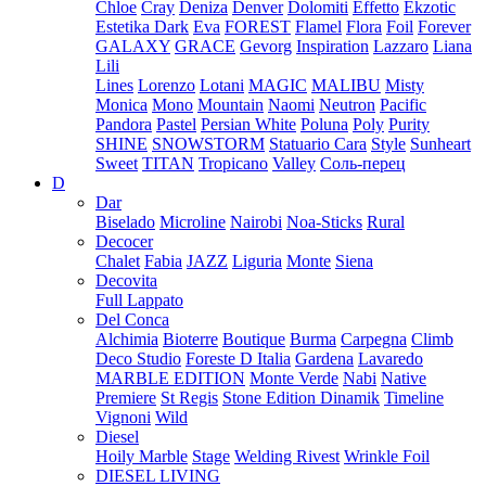
Chloe
Cray
Deniza
Denver
Dolomiti
Effetto
Ekzotic
Estetika Dark
Eva
FOREST
Flamel
Flora
Foil
Forever
GALAXY
GRACE
Gevorg
Inspiration
Lazzaro
Liana
Lili
Lines
Lorenzo
Lotani
MAGIC
MALIBU
Misty
Monica
Mono
Mountain
Naomi
Neutron
Pacific
Pandora
Pastel
Persian White
Poluna
Poly
Purity
SHINE
SNOWSTORM
Statuario Cara
Style
Sunheart
Sweet
TITAN
Tropicano
Valley
Соль-перец
D
Dar
Biselado
Microline
Nairobi
Noa-Sticks
Rural
Decocer
Chalet
Fabia
JAZZ
Liguria
Monte
Siena
Decovita
Full Lappato
Del Conca
Alchimia
Bioterre
Boutique
Burma
Carpegna
Climb
Deco Studio
Foreste D Italia
Gardena
Lavaredo
MARBLE EDITION
Monte Verde
Nabi
Native
Premiere
St Regis
Stone Edition Dinamik
Timeline
Vignoni
Wild
Diesel
Hoily Marble
Stage
Welding Rivest
Wrinkle Foil
DIESEL LIVING