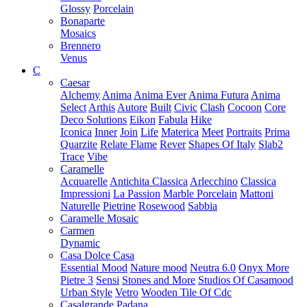
Glossy
Porcelain
Bonaparte
Mosaics
Brennero
Venus
C
Caesar
Alchemy
Anima
Anima Ever
Anima Futura
Anima
Select
Arthis
Autore
Built
Civic
Clash
Cocoon
Core
Deco Solutions
Eikon
Fabula
Hike
Iconica
Inner
Join
Life
Materica
Meet
Portraits
Prima
Quarzite
Relate Flame
Rever
Shapes Of Italy
Slab2
Trace
Vibe
Caramelle
Acquarelle
Antichita Classica
Arlecchino
Classica
Impressioni
La Passion
Marble Porcelain
Mattoni
Naturelle
Pietrine
Rosewood
Sabbia
Caramelle Mosaic
Carmen
Dynamic
Casa Dolce Casa
Essential Mood
Nature mood
Neutra 6.0
Onyx More
Pietre 3
Sensi
Stones and More
Studios Of Casamood
Urban Style
Vetro
Wooden Tile Of Cdc
Casalgrande Padana