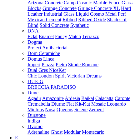
Arizona Concrete
Camp
Cosmic Marble
Fence
Glass
Blocks
Grunge Concrete
Grunge Concrete XL
Hard
Leather
Industrial Glass
Liquid Cosmo
Metal Perf
Mexican Cement
Ribbed
Ribbed Oxide
Shades of
Blind
Solid Concrete
Synthetic
DNA
Eclat
Enamel
Fancy
Match
Terrazzo
Dogma
Project Antibacterial
Dom Ceramiche
Domus Linea
Imperi
Piazza
Pietra
Strade Romane
Dual Gres NiceKer
Chic
London
Spirit
Victorian Dreams
DUE-G
BRECCIA PARADISO
Dune
Agadir
Amazonite
Ardesia
Baikal
Calacatta
Caronte
Cremabella
Diurne
Flat
Kit-Kat Mosaic
Leonardo
Mintons
Nusa
Quercus
Selene
Zement
Durstone
Indiga
Dvomo
Adrenaline
Ghost
Modular
Montecarlo
E