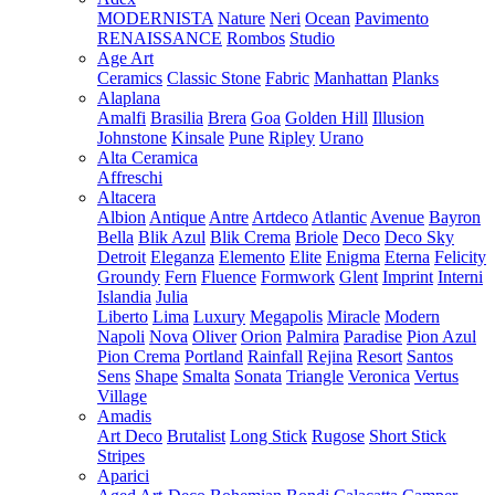
MODERNISTA
Nature
Neri
Ocean
Pavimento
RENAISSANCE
Rombos
Studio
Age Art
Ceramics
Classic Stone
Fabric
Manhattan
Planks
Alaplana
Amalfi
Brasilia
Brera
Goa
Golden Hill
Illusion
Johnstone
Kinsale
Pune
Ripley
Urano
Alta Ceramica
Affreschi
Altacera
Albion
Antique
Antre
Artdeco
Atlantic
Avenue
Bayron
Bella
Blik Azul
Blik Crema
Briole
Deco
Deco Sky
Detroit
Eleganza
Elemento
Elite
Enigma
Eterna
Felicity
Groundy
Fern
Fluence
Formwork
Glent
Imprint
Interni
Islandia
Julia
Liberto
Lima
Luxury
Megapolis
Miracle
Modern
Napoli
Nova
Oliver
Orion
Palmira
Paradise
Pion Azul
Pion Crema
Portland
Rainfall
Rejina
Resort
Santos
Sens
Shape
Smalta
Sonata
Triangle
Veronica
Vertus
Village
Amadis
Art Deco
Brutalist
Long Stick
Rugose
Short Stick
Stripes
Aparici