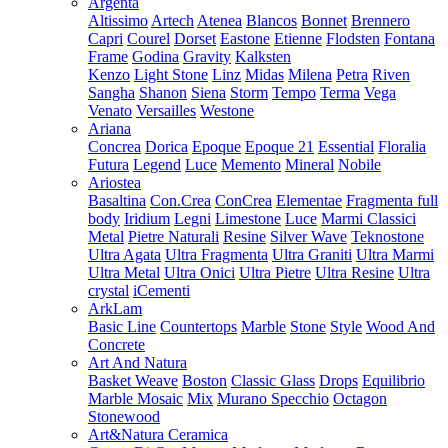
Argenta
Altissimo
Artech
Atenea
Blancos
Bonnet
Brennero
Capri
Courel
Dorset
Eastone
Etienne
Flodsten
Fontana
Frame
Godina
Gravity
Kalksten
Kenzo
Light Stone
Linz
Midas
Milena
Petra
Riven
Sangha
Shanon
Siena
Storm
Tempo
Terma
Vega
Venato
Versailles
Westone
Ariana
Concrea
Dorica
Epoque
Epoque 21
Essential
Floralia
Futura
Legend
Luce
Memento
Mineral
Nobile
Ariostea
Basaltina
Con.Crea
ConCrea
Elementae
Fragmenta full
body
Iridium
Legni
Limestone
Luce
Marmi Classici
Metal
Pietre Naturali
Resine
Silver Wave
Teknostone
Ultra Agata
Ultra Fragmenta
Ultra Graniti
Ultra Marmi
Ultra Metal
Ultra Onici
Ultra Pietre
Ultra Resine
Ultra
crystal
iCementi
ArkLam
Basic Line
Countertops
Marble
Stone
Style
Wood And
Concrete
Art And Natura
Basket Weave
Boston
Classic Glass
Drops
Equilibrio
Marble Mosaic
Mix
Murano Specchio
Octagon
Stonewood
Art&Natura Ceramica