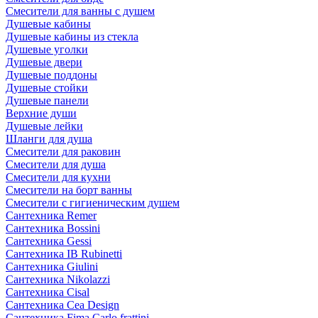
Смесители для ванны с душем
Душевые кабины
Душевые кабины из стекла
Душевые уголки
Душевые двери
Душевые поддоны
Душевые стойки
Душевые панели
Верхние души
Душевые лейки
Шланги для душа
Смесители для раковин
Смесители для душа
Смесители для кухни
Смесители на борт ванны
Смесители с гигиеническим душем
Сантехника Remer
Сантехника Bossini
Сантехника Gessi
Сантехника IB Rubinetti
Сантехника Giulini
Сантехника Nikolazzi
Сантехника Cisal
Сантехника Cea Design
Сантехника Fima Carlo frattini