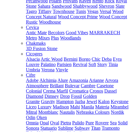
Pecanwood
Polaris
Provans
Raven
Rento
Rock
Royal
Stone
Sahara
Sandwood
Shabbywood
Shevron
Slate
Tagro
Tiffany
Townhouse
Tunis
Vegas
Versal
Wood
Concept Natural
Wood Concept Prime
Wood Concept
Rustic
Woodhouse
Cevica
Antic Mate
Becolors
Good Vibes
MARRAKECH
Metro
Mixes
Plus
Woodlands
Chakmaks
3D Fusion Stone
Cicogres
Alsacia
Artic Wood
Bernini
Borgo
Chic
Deba
Eyra
Louvre
Palatino
Parisien
Revival
Soft
Story
Tinia
Umbria
Verona
Vinyle
Cifre
Adobe
Alchimia
Alure
Amazonia
Arianne
Arvora
Atmosphere
Brillant
Bulevar
Cambre
Casetone
Colonial
Crema Marfil
Cromatica
Cronos
Dassel
Diamond
Dimsey
Drop
Fossil
Golden
Granite
Gravity
Hampton
Jazba
Jewel
Kalon
Keystone
Liceo
Luxury
Madison
Mahi
Manila
Materia
Mirambel
Mitral
Montblanc
Nautalis
Nebraska Colours
Nordik
Odin
Oken
Omnia
Opal
Oval
Pietra
Pulido
Pure
Rovere
Sea
Solid
Sonora
Statuario
Sublime
Subway
Titan
Tramonto