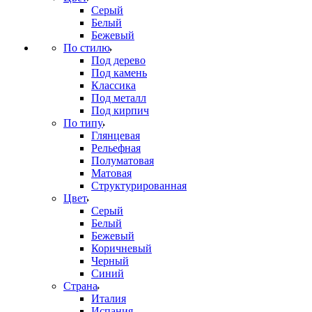
Серый
Белый
Бежевый
По стилю
Под дерево
Под камень
Классика
Под металл
Под кирпич
По типу
Глянцевая
Рельефная
Полуматовая
Матовая
Структурированная
Цвет
Серый
Белый
Бежевый
Коричневый
Черный
Синий
Страна
Италия
Испания