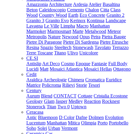
Amazzonia
Architecture
Ardesia
Atelier
Basaltina
Beton
Caleidoscopio
Cemento
Chalon
Citta
Class
Wood
Country Wood
Earth
Eco Concrete
Granito 2
Granito 3
Granito Evo
Kerinox
Kontinua
Landscape
Lavagna
Le Ville
Limpha
Macro
Manhattan
Marmoker
Marmosmart
Marte
Metalwood
Meteor
Metropolis
Nature
Newood
Opus
Petra
Pietra Bauge
Pietre Di Paragone
Pietre Di Sardegna
Pietre Etrusche
Resina
Spazio
Steeltech
Stonewash
Tavolato
Terrazzo
Terre Toscane
Titano
Ulivo
Unicolore
CE.SI
Antislip
Art Deco
Cosmo
Epoque
Fantasie
Full Body
Lucidi
Matt
Mosaici Atlantica
Mosaici Hellas
Ottagono
Cedit
Araldica
Archeologie
Chimera
Cromatica
Euridice
Matrice
Policroma
Rilievi
Storie
Tesori
Century
Aurum
Blend
CONTACT
Cottage
Cristalia
Ecostone
Geology
Glam
Jasper
Medley
Reaction
Rocknest
Stonerock
Titan
Two 0
Uptown
Ceracasa
Antic
Bluemoon
D Color
Dafne
Dolmen
Evolution
Lucentum
Manhattan
Mitica
Olimpia
Porto
Portobello
Soho
Solei
Urban
Vermont
Ceramica Cas