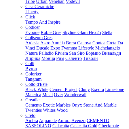
Tribe
Urban
Venetian
Vodevil
Cisa Ceramiche
Liberty
Click
Tempo And Inspire
Codicer
Evoque
Roble Gres
Skyline Glam Hex25
Stella
Coliseum Gres
Ardesia
Astro
Aurelia
Brera
Canova
Contea
Creta
Da
Vinci
Ducale
Expo
Fyamma
Lifestyle
Michelangelo
Natura
Palladio
Riviera
San Siro
Бормио
Вивальди
Лирика
Монца
Рим
Саленто
Тиволи
Colli
Byron
Colorker
Tangram
Cotto d'Este
Black-White
Cement Project
Cluny
Exedra
Limestone
Materica
Metal
Over
Wonderwall
Creatile
Cemento
Exotic
Marbles
Onyx
Stone And Marble
Twenties
Whites
Wood
Creto
Ambra
Aquarelle
Aurora
Avenzo
CEMENTO
SASSOLINO
Calacatta
Calacatta Gold
Checkmate