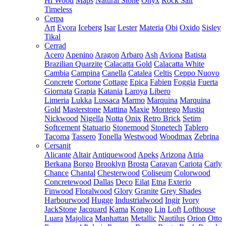
Hi Wood
Maps
Natural Stone
Onyx
Rock Salt
Timeless
Cerpa
Art
Evora
Iceberg
Isar
Lester
Materia
Obi
Oxido
Sisley
Tikal
Cerrad
Acero
Apenino
Aragon
Arbaro
Ash
Aviona
Batista
Brazilian Quarzite
Calacatta Gold
Calacatta White
Cambia
Campina
Canella
Catalea
Celtis
Ceppo Nuovo
Concrete
Cortone
Cottage
Epica
Fabien
Foggia
Fuerta
Giornata
Grapia
Katania
Laroya
Libero
Limeria
Lukka
Lussaca
Marmo
Marquina
Marquina
Gold
Masterstone
Mattina
Maxie
Montego
Mustiq
Nickwood
Nigella
Notta
Onix
Retro Brick
Setim
Softcement
Statuario
Stonemood
Stonetech
Tablero
Tacoma
Tassero
Tonella
Westwood
Woodmax
Zebrina
Cersanit
Alicante
Altair
Antiquewood
Apeks
Arizona
Atria
Berkana
Borgo
Brooklyn
Brosta
Caravan
Cariota
Carly
Chance
Chantal
Chesterwood
Coliseum
Colorwood
Concretewood
Dallas
Deco
Eilat
Etna
Exterio
Finwood
Floralwood
Glory
Granite
Grey Shades
Harbourwood
Hugge
Industrialwood
Ingir
Ivory
JackStone
Jacquard
Kama
Kongo
Lin
Loft
Lofthouse
Luara
Majolica
Manhattan
Metallic
Nautilus
Orion
Otto