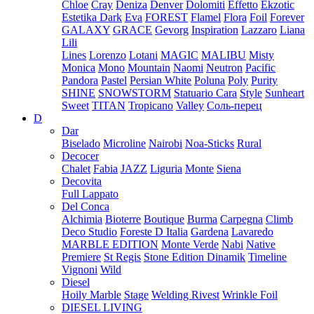
Chloe
Cray
Deniza
Denver
Dolomiti
Effetto
Ekzotic
Estetika Dark
Eva
FOREST
Flamel
Flora
Foil
Forever
GALAXY
GRACE
Gevorg
Inspiration
Lazzaro
Liana
Lili
Lines
Lorenzo
Lotani
MAGIC
MALIBU
Misty
Monica
Mono
Mountain
Naomi
Neutron
Pacific
Pandora
Pastel
Persian White
Poluna
Poly
Purity
SHINE
SNOWSTORM
Statuario Cara
Style
Sunheart
Sweet
TITAN
Tropicano
Valley
Соль-перец
D
Dar
Biselado
Microline
Nairobi
Noa-Sticks
Rural
Decocer
Chalet
Fabia
JAZZ
Liguria
Monte
Siena
Decovita
Full Lappato
Del Conca
Alchimia
Bioterre
Boutique
Burma
Carpegna
Climb
Deco Studio
Foreste D Italia
Gardena
Lavaredo
MARBLE EDITION
Monte Verde
Nabi
Native
Premiere
St Regis
Stone Edition Dinamik
Timeline
Vignoni
Wild
Diesel
Hoily Marble
Stage
Welding Rivest
Wrinkle Foil
DIESEL LIVING