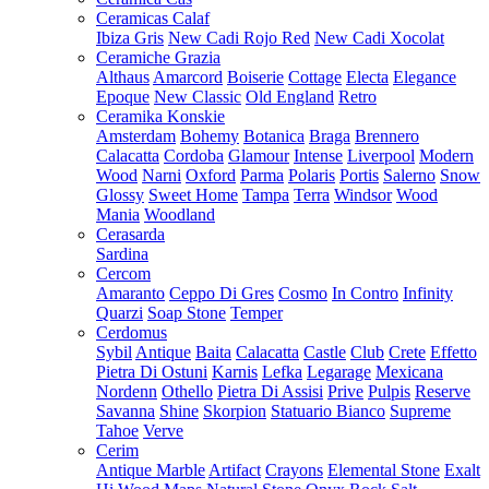
Ceramicas Calaf
Ibiza Gris
New Cadi Rojo Red
New Cadi Xocolat
Ceramiche Grazia
Althaus
Amarcord
Boiserie
Cottage
Electa
Elegance
Epoque
New Classic
Old England
Retro
Ceramika Konskie
Amsterdam
Bohemy
Botanica
Braga
Brennero
Calacatta
Cordoba
Glamour
Intense
Liverpool
Modern
Wood
Narni
Oxford
Parma
Polaris
Portis
Salerno
Snow
Glossy
Sweet Home
Tampa
Terra
Windsor
Wood
Mania
Woodland
Cerasarda
Sardina
Cercom
Amaranto
Ceppo Di Gres
Cosmo
In Contro
Infinity
Quarzi
Soap Stone
Temper
Cerdomus
Sybil
Antique
Baita
Calacatta
Castle
Club
Crete
Effetto
Pietra Di Ostuni
Karnis
Lefka
Legarage
Mexicana
Nordenn
Othello
Pietra Di Assisi
Prive
Pulpis
Reserve
Savanna
Shine
Skorpion
Statuario Bianco
Supreme
Tahoe
Verve
Cerim
Antique Marble
Artifact
Crayons
Elemental Stone
Exalt