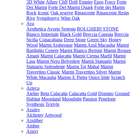
3D White
Allure
Cliff
Drift
Empire
Epos
Force
Forte
Dei Marmi
Forte Dei Marmi Quark
Forte dei Marmi
Rock
Iconic
Oak reserve
Rinascente
Rinascente Resin
Rive
Symphonyx
Wine Oak
Ava
Aesthetica
Avorio Segesta
BOLGHERI STONE
Bianco Imperiale
Black Gold
Breccia Capraia
Breccia
Sicilia
Copacabana
Deep Stone
Green Sky
Honey
Wood
Marmi Arabesque
Marmi Azul Macauba
Marmi
Bardiglio Cenere
Marmi Bianco Bernini
Marmi Bronze
Amani
Marmi Calacatta
Marmi Crema Marfil
Marmi
Lasa
Marmi Nero Belvedere
Marmi Statuario
Marmi
Statuario Splendente
Marmi Taj Mahal
Marmi
Travertino Classic
Marmi Travertino Silver
Marmi
White Macauba
Marmo E Pietra
Onice Iride
Scratch
Up
Azteca
Atelier
Beta Calacatta
Calacatta Gold
Domino
Ground
Habitat
Moonland
Moonlight
Passion
Penelope
Synthesis
Textyle
Azulev
Alchemy
Artwood
Azuliber
Ambre
Azuvi