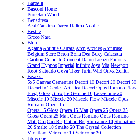
Bardelli
Basconi Home
Porcelain
Wood
Benadresa
Aral
Canaima
Daren
Halima
Nobile
Bestile
Greco
Nara
Bien
Agatha
Antique Carrara
Arch
Arcides
Arcturuse
Belgium Store
Beton
Bona Dea
Buxy
Calacatta
Caribou
Cemento
Concept
Daino Lienzo
Famous
Grand
Hypnos
Imperial
Infinity
Joya
Mia
Newport
Root
Statuario Goya
Tiger
Turin
Wild Onyx
Zenith
Bisazza
5x5
Canvas
Cementine
Decori 10
Decori 20
Decori 50
Decori In Tecnica Artistica
Decori Opus Romano
Flow
Fregi
Gloss
Glow
Le Gemme 10
Le Gemme 20
Miscele 10
Miscele 20
Miscele Flow
Miscele Opus
Romano
Opera 15
Opera 15 Gloss
Opera 15 Matt
Opera 25
Opera 25
Gloss
Opera 25 Matt
Opus Romano
Opus Romano
Matt
Oro
Oro Bis
Platino Bis
Sfumature 10
Sfumature
20
Smalto 10
Smalto 20
The Crystal Collection
Variations
Vetricolor 10
Vetricolor 20
Bluezone