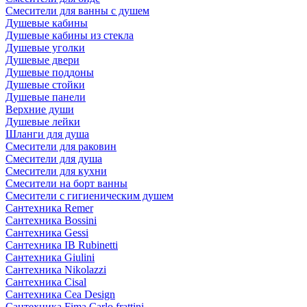
Смесители для ванны с душем
Душевые кабины
Душевые кабины из стекла
Душевые уголки
Душевые двери
Душевые поддоны
Душевые стойки
Душевые панели
Верхние души
Душевые лейки
Шланги для душа
Смесители для раковин
Смесители для душа
Смесители для кухни
Смесители на борт ванны
Смесители с гигиеническим душем
Сантехника Remer
Сантехника Bossini
Сантехника Gessi
Сантехника IB Rubinetti
Сантехника Giulini
Сантехника Nikolazzi
Сантехника Cisal
Сантехника Cea Design
Сантехника Fima Carlo frattini