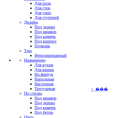
Для пола
Для стен
Для улиц
Для ступеней
Дизайн
Под дерево
Под мрамор
Под камень
Под кирпич
Пэчворк
Тип
Неполированный
Назначение
Для кухни
Для ванны
На фартук
Напольная
Настенная
Тротуарная
+ ���
По стилю
Под мрамор
Под дерево
Под камень
Под бетон
Цвет