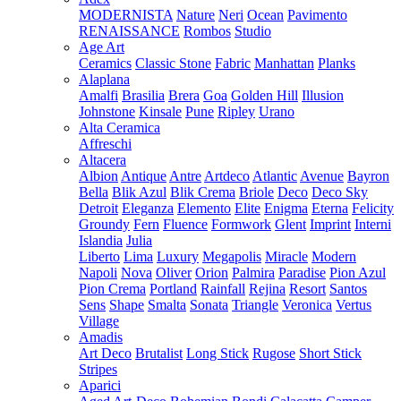
MODERNISTA
Nature
Neri
Ocean
Pavimento
RENAISSANCE
Rombos
Studio
Age Art
Ceramics
Classic Stone
Fabric
Manhattan
Planks
Alaplana
Amalfi
Brasilia
Brera
Goa
Golden Hill
Illusion
Johnstone
Kinsale
Pune
Ripley
Urano
Alta Ceramica
Affreschi
Altacera
Albion
Antique
Antre
Artdeco
Atlantic
Avenue
Bayron
Bella
Blik Azul
Blik Crema
Briole
Deco
Deco Sky
Detroit
Eleganza
Elemento
Elite
Enigma
Eterna
Felicity
Groundy
Fern
Fluence
Formwork
Glent
Imprint
Interni
Islandia
Julia
Liberto
Lima
Luxury
Megapolis
Miracle
Modern
Napoli
Nova
Oliver
Orion
Palmira
Paradise
Pion Azul
Pion Crema
Portland
Rainfall
Rejina
Resort
Santos
Sens
Shape
Smalta
Sonata
Triangle
Veronica
Vertus
Village
Amadis
Art Deco
Brutalist
Long Stick
Rugose
Short Stick
Stripes
Aparici