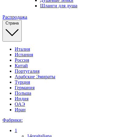
Душевые лейки
Шланги для душа
Распродажа
Страна
Италия
Испания
Россия
Китай
Португалия
Арабские Эмираты
Турция
Германия
Польша
Индия
ОАЭ
Иран
Фабрики:
1
14oraitaliana