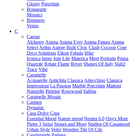
Glossy
Porcelain
Bonaparte
Mosaics
Brennero
Venus
C
Caesar
Alchemy
Anima
Anima Ever
Anima Futura
Anima
Select
Arthis
Autore
Built
Civic
Clash
Cocoon
Core
Deco Solutions
Eikon
Fabula
Hike
Iconica
Inner
Join
Life
Materica
Meet
Portraits
Prima
Quarzite
Relate Flame
Rever
Shapes Of Italy
Slab2
Trace
Vibe
Caramelle
Acquarelle
Antichita Classica
Arlecchino
Classica
Impressioni
La Passion
Marble Porcelain
Mattoni
Naturelle
Pietrine
Rosewood
Sabbia
Caramelle Mosaic
Carmen
Dynamic
Casa Dolce Casa
Essential Mood
Nature mood
Neutra 6.0
Onyx More
Pietre 3
Sensi
Stones and More
Studios Of Casamood
Urban Style
Vetro
Wooden Tile Of Cdc
Casalgrande Padana