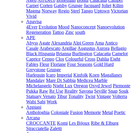
Aged
Art-Deco
Bohemian
Bondi
Calacatta
Camper
Carpet
Corten
Gatsby
Grunge
Jacquard
Joliet
Kilim
Magma
Norway
Regio
Steel
Tango
Uptown
Victorian
Vivid
Apavisa
4Ever
Evolution
Mood
Nanoconcept
Nanoevolution
Regeneration
Tattoo
Zinc
south
APE
Abyss
Agate
Alexandria
Alpi Green
Ama
Antico
Casale
Arabescato
Argillae
Augustus
Aurora
Bellagio
Black Hispania
Brianna
Burlington
Calacatta
Camelot
Caprice
Ceppo
Clos
Colourful
Cross
Dahlia
Eight
Fables
Fleur
Floriane
Four Seasons
Gold Hard
Greystone
Grunge
Harlequin
Icaro
Imperial
Kinfolk
Koen
Magallanes
Mandalay
Mare Di Sabbia
Medicea Marble
Michelangelo
Night Lux
Oregon
Oxyd Jewel
Piemonte
Pukka
Raw
Re Use
Reality
Savona
Seville
Snap
Souk
Statuary Venato
Tibur
Tonality
Twist
Vintage
Volterra
Wabi Sabi
Work
Appiani
Anthologhia
Coloniale
Fusion
Memorie
Metal
Poetic
Arcana
CROCCANTE
Komi
Les Bijoux
Ribe & Elburg
Stracciatella
Zaletti