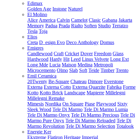
Edimax
Golden Age
Instone
Naturel
El Molino
Alice
America
Calvin
Camelot
Clasic
Gabana
Jakarta
Memory
Padua
Prada
Rialto
Soften
Studio
Terratzo
Tesla
Toja
Elios
Creta
D_esign Evo
Deco Anthology
Domus
Emigres
Candlewood
Craft
Cricket
Dover
Freedom
Glass
Hardwood
Hardy
Hit
Leed
Linus Velvete
Long Ext
Long Mde
Lucia
Maison
Medina
Metropoli
Microcemento
Olmo
Slab
Soft
Teide
Timber
Trento
Emil Ceramica
20Twenty
Be-Square
Chateau
Dimore
Everstone
Externa
Externa Cotto
Externa Quarzite
Fabrika
Forme
Kotto
Kotto Brick
Landscape
Mapierre
Millelegni
Millelegni Remake
Mimesis
Nordika
On Square
Piase
Playwood
Sixty
Sleek Wood
Tele Di Marmo
Tele Di Marmo Lumia
Tele Di Marmo Onyx
Tele Di Marmo Precious
Tele Di
Marmo Pure Onyx
Tele Di Marmo Reloaded
Tele Di
Marmo Revolution
Tele Di Marmo Selection
Totalook
Energie Ker
Ekxtreme
Flatiron
Heritage
Imperial