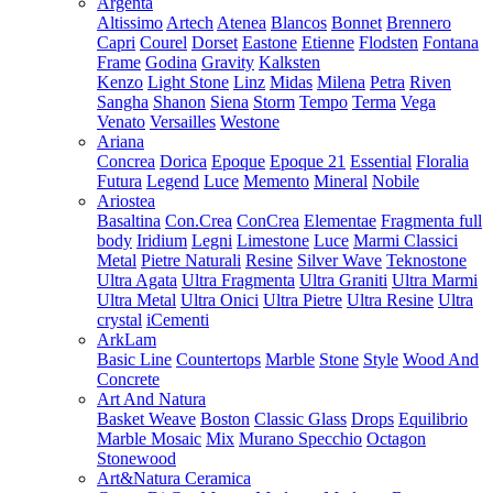
Argenta
Altissimo
Artech
Atenea
Blancos
Bonnet
Brennero
Capri
Courel
Dorset
Eastone
Etienne
Flodsten
Fontana
Frame
Godina
Gravity
Kalksten
Kenzo
Light Stone
Linz
Midas
Milena
Petra
Riven
Sangha
Shanon
Siena
Storm
Tempo
Terma
Vega
Venato
Versailles
Westone
Ariana
Concrea
Dorica
Epoque
Epoque 21
Essential
Floralia
Futura
Legend
Luce
Memento
Mineral
Nobile
Ariostea
Basaltina
Con.Crea
ConCrea
Elementae
Fragmenta full
body
Iridium
Legni
Limestone
Luce
Marmi Classici
Metal
Pietre Naturali
Resine
Silver Wave
Teknostone
Ultra Agata
Ultra Fragmenta
Ultra Graniti
Ultra Marmi
Ultra Metal
Ultra Onici
Ultra Pietre
Ultra Resine
Ultra
crystal
iCementi
ArkLam
Basic Line
Countertops
Marble
Stone
Style
Wood And
Concrete
Art And Natura
Basket Weave
Boston
Classic Glass
Drops
Equilibrio
Marble Mosaic
Mix
Murano Specchio
Octagon
Stonewood
Art&Natura Ceramica