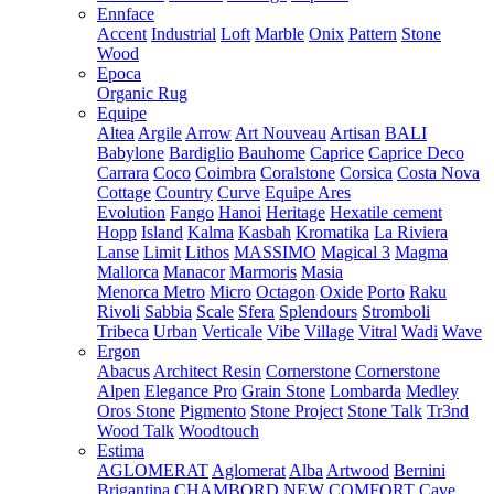
Ennface
Accent
Industrial
Loft
Marble
Onix
Pattern
Stone
Wood
Epoca
Organic Rug
Equipe
Altea
Argile
Arrow
Art Nouveau
Artisan
BALI
Babylone
Bardiglio
Bauhome
Caprice
Caprice Deco
Carrara
Coco
Coimbra
Coralstone
Corsica
Costa Nova
Cottage
Country
Curve
Equipe Ares
Evolution
Fango
Hanoi
Heritage
Hexatile cement
Hopp
Island
Kalma
Kasbah
Kromatika
La Riviera
Lanse
Limit
Lithos
MASSIMO
Magical 3
Magma
Mallorca
Manacor
Marmoris
Masia
Menorca
Metro
Micro
Octagon
Oxide
Porto
Raku
Rivoli
Sabbia
Scale
Sfera
Splendours
Stromboli
Tribeca
Urban
Verticale
Vibe
Village
Vitral
Wadi
Wave
Ergon
Abacus
Architect Resin
Cornerstone
Cornerstone
Alpen
Elegance Pro
Grain Stone
Lombarda
Medley
Oros Stone
Pigmento
Stone Project
Stone Talk
Tr3nd
Wood Talk
Woodtouch
Estima
AGLOMERAT
Aglomerat
Alba
Artwood
Bernini
Brigantina
CHAMBORD NEW
COMFORT
Cave