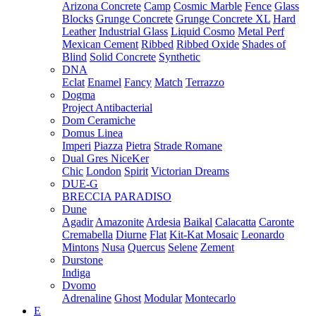
Arizona Concrete
Camp
Cosmic Marble
Fence
Glass
Blocks
Grunge Concrete
Grunge Concrete XL
Hard
Leather
Industrial Glass
Liquid Cosmo
Metal Perf
Mexican Cement
Ribbed
Ribbed Oxide
Shades of
Blind
Solid Concrete
Synthetic
DNA
Eclat
Enamel
Fancy
Match
Terrazzo
Dogma
Project Antibacterial
Dom Ceramiche
Domus Linea
Imperi
Piazza
Pietra
Strade Romane
Dual Gres NiceKer
Chic
London
Spirit
Victorian Dreams
DUE-G
BRECCIA PARADISO
Dune
Agadir
Amazonite
Ardesia
Baikal
Calacatta
Caronte
Cremabella
Diurne
Flat
Kit-Kat Mosaic
Leonardo
Mintons
Nusa
Quercus
Selene
Zement
Durstone
Indiga
Dvomo
Adrenaline
Ghost
Modular
Montecarlo
E