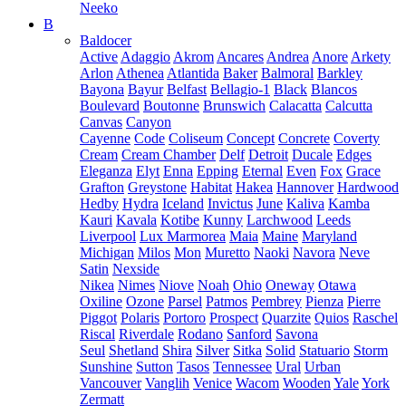
Neeko
B
Baldocer
Active
Adaggio
Akrom
Ancares
Andrea
Anore
Arkety
Arlon
Athenea
Atlantida
Baker
Balmoral
Barkley
Bayona
Bayur
Belfast
Bellagio-1
Black
Blancos
Boulevard
Boutonne
Brunswich
Calacatta
Calcutta
Canvas
Canyon
Cayenne
Code
Coliseum
Concept
Concrete
Coverty
Cream
Cream Chamber
Delf
Detroit
Ducale
Edges
Eleganza
Elyt
Enna
Epping
Eternal
Even
Fox
Grace
Grafton
Greystone
Habitat
Hakea
Hannover
Hardwood
Hedby
Hydra
Iceland
Invictus
June
Kaliva
Kamba
Kauri
Kavala
Kotibe
Kunny
Larchwood
Leeds
Liverpool
Lux Marmorea
Maia
Maine
Maryland
Michigan
Milos
Mon
Muretto
Naoki
Navora
Neve
Satin
Nexside
Nikea
Nimes
Niove
Noah
Ohio
Oneway
Otawa
Oxiline
Ozone
Parsel
Patmos
Pembrey
Pienza
Pierre
Piggot
Polaris
Portoro
Prospect
Quarzite
Quios
Raschel
Riscal
Riverdale
Rodano
Sanford
Savona
Seul
Shetland
Shira
Silver
Sitka
Solid
Statuario
Storm
Sunshine
Sutton
Tasos
Tennessee
Ural
Urban
Vancouver
Vanglih
Venice
Wacom
Wooden
Yale
York
Zermatt