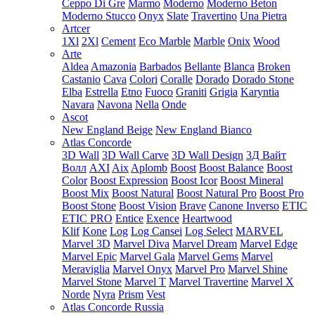
Ceppo Di Gre
Marmo
Moderno
Moderno Beton
Moderno Stucco
Onyx
Slate
Travertino
Una Pietra
Artcer
1Xl
2Xl
Cement
Eco Marble
Marble
Onix
Wood
Arte
Aldea
Amazonia
Barbados
Bellante
Blanca
Broken
Castanio
Cava
Colori
Coralle
Dorado
Dorado Stone
Elba
Estrella
Etno
Fuoco
Graniti
Grigia
Karyntia
Navara
Navona
Nella
Onde
Ascot
New England Beige
New England Bianco
Atlas Concorde
3D Wall
3D Wall Carve
3D Wall Design
3Д Вайт
Волл
AXI
Aix
Aplomb
Boost
Boost Balance
Boost
Color
Boost Expression
Boost Icor
Boost Mineral
Boost Mix
Boost Natural
Boost Natural Pro
Boost Pro
Boost Stone
Boost Vision
Brave
Canone Inverso
ETIC
ETIC PRO
Entice
Exence
Heartwood
Klif
Kone
Log
Log Cansei
Log Select
MARVEL
Marvel 3D
Marvel Diva
Marvel Dream
Marvel Edge
Marvel Epic
Marvel Gala
Marvel Gems
Marvel
Meraviglia
Marvel Onyx
Marvel Pro
Marvel Shine
Marvel Stone
Marvel T
Marvel Travertine
Marvel X
Norde
Nyra
Prism
Vest
Atlas Concorde Russia