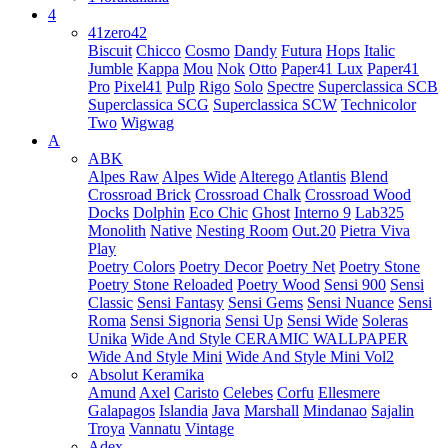
4
41zero42
Biscuit
Chicco
Cosmo
Dandy
Futura
Hops
Italic
Jumble
Kappa
Mou
Nok
Otto
Paper41 Lux
Paper41
Pro
Pixel41
Pulp
Rigo
Solo
Spectre
Superclassica SCB
Superclassica SCG
Superclassica SCW
Technicolor
Two
Wigwag
A
ABK
Alpes Raw
Alpes Wide
Alterego
Atlantis
Blend
Crossroad Brick
Crossroad Chalk
Crossroad Wood
Docks
Dolphin
Eco Chic
Ghost
Interno 9
Lab325
Monolith
Native
Nesting Room
Out.20
Pietra Viva
Play
Poetry Colors
Poetry Decor
Poetry Net
Poetry Stone
Poetry Stone Reloaded
Poetry Wood
Sensi 900
Sensi
Classic
Sensi Fantasy
Sensi Gems
Sensi Nuance
Sensi
Roma
Sensi Signoria
Sensi Up
Sensi Wide
Soleras
Unika
Wide And Style CERAMIC WALLPAPER
Wide And Style Mini
Wide And Style Mini Vol2
Absolut Keramika
Amund
Axel
Caristo
Celebes
Corfu
Ellesmere
Galapagos
Islandia
Java
Marshall
Mindanao
Sajalin
Troya
Vannatu
Vintage
Adex