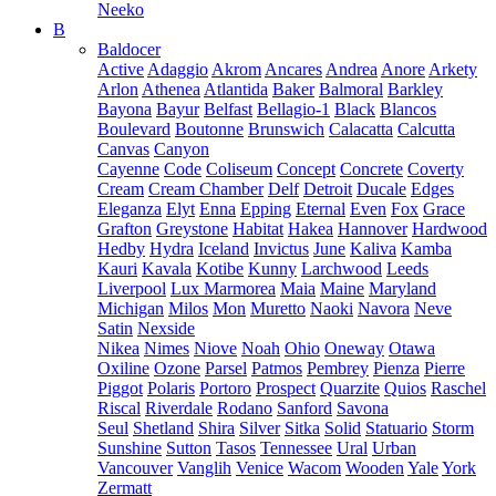
Neeko
B
Baldocer
Active
Adaggio
Akrom
Ancares
Andrea
Anore
Arkety
Arlon
Athenea
Atlantida
Baker
Balmoral
Barkley
Bayona
Bayur
Belfast
Bellagio-1
Black
Blancos
Boulevard
Boutonne
Brunswich
Calacatta
Calcutta
Canvas
Canyon
Cayenne
Code
Coliseum
Concept
Concrete
Coverty
Cream
Cream Chamber
Delf
Detroit
Ducale
Edges
Eleganza
Elyt
Enna
Epping
Eternal
Even
Fox
Grace
Grafton
Greystone
Habitat
Hakea
Hannover
Hardwood
Hedby
Hydra
Iceland
Invictus
June
Kaliva
Kamba
Kauri
Kavala
Kotibe
Kunny
Larchwood
Leeds
Liverpool
Lux Marmorea
Maia
Maine
Maryland
Michigan
Milos
Mon
Muretto
Naoki
Navora
Neve
Satin
Nexside
Nikea
Nimes
Niove
Noah
Ohio
Oneway
Otawa
Oxiline
Ozone
Parsel
Patmos
Pembrey
Pienza
Pierre
Piggot
Polaris
Portoro
Prospect
Quarzite
Quios
Raschel
Riscal
Riverdale
Rodano
Sanford
Savona
Seul
Shetland
Shira
Silver
Sitka
Solid
Statuario
Storm
Sunshine
Sutton
Tasos
Tennessee
Ural
Urban
Vancouver
Vanglih
Venice
Wacom
Wooden
Yale
York
Zermatt