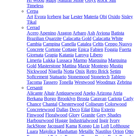
Hi Wood
Maps
Natural Stone
Onyx
Rock Salt
Timeless
Cerpa
Art
Evora
Iceberg
Isar
Lester
Materia
Obi
Oxido
Sisley
Tikal
Cerrad
Acero
Apenino
Aragon
Arbaro
Ash
Aviona
Batista
Brazilian Quarzite
Calacatta Gold
Calacatta White
Cambia
Campina
Canella
Catalea
Celtis
Ceppo Nuovo
Concrete
Cortone
Cottage
Epica
Fabien
Foggia
Fuerta
Giornata
Grapia
Katania
Laroya
Libero
Limeria
Lukka
Lussaca
Marmo
Marquina
Marquina
Gold
Masterstone
Mattina
Maxie
Montego
Mustiq
Nickwood
Nigella
Notta
Onix
Retro Brick
Setim
Softcement
Statuario
Stonemood
Stonetech
Tablero
Tacoma
Tassero
Tonella
Westwood
Woodmax
Zebrina
Cersanit
Alicante
Altair
Antiquewood
Apeks
Arizona
Atria
Berkana
Borgo
Brooklyn
Brosta
Caravan
Cariota
Carly
Chance
Chantal
Chesterwood
Coliseum
Colorwood
Concretewood
Dallas
Deco
Eilat
Etna
Exterio
Finwood
Floralwood
Glory
Granite
Grey Shades
Harbourwood
Hugge
Industrialwood
Ingir
Ivory
JackStone
Jacquard
Kama
Kongo
Lin
Loft
Lofthouse
Luara
Majolica
Manhattan
Metallic
Nautilus
Orion
Otto