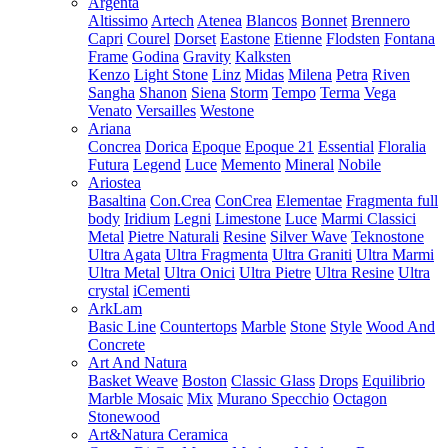
Argenta
Altissimo
Artech
Atenea
Blancos
Bonnet
Brennero
Capri
Courel
Dorset
Eastone
Etienne
Flodsten
Fontana
Frame
Godina
Gravity
Kalksten
Kenzo
Light Stone
Linz
Midas
Milena
Petra
Riven
Sangha
Shanon
Siena
Storm
Tempo
Terma
Vega
Venato
Versailles
Westone
Ariana
Concrea
Dorica
Epoque
Epoque 21
Essential
Floralia
Futura
Legend
Luce
Memento
Mineral
Nobile
Ariostea
Basaltina
Con.Crea
ConCrea
Elementae
Fragmenta full
body
Iridium
Legni
Limestone
Luce
Marmi Classici
Metal
Pietre Naturali
Resine
Silver Wave
Teknostone
Ultra Agata
Ultra Fragmenta
Ultra Graniti
Ultra Marmi
Ultra Metal
Ultra Onici
Ultra Pietre
Ultra Resine
Ultra
crystal
iCementi
ArkLam
Basic Line
Countertops
Marble
Stone
Style
Wood And
Concrete
Art And Natura
Basket Weave
Boston
Classic Glass
Drops
Equilibrio
Marble Mosaic
Mix
Murano Specchio
Octagon
Stonewood
Art&Natura Ceramica