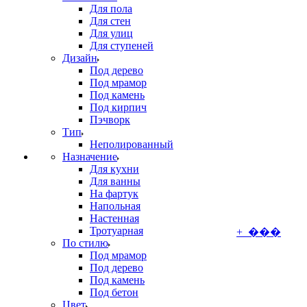
Для пола
Для стен
Для улиц
Для ступеней
Дизайн
Под дерево
Под мрамор
Под камень
Под кирпич
Пэчворк
Тип
Неполированный
Назначение
Для кухни
Для ванны
На фартук
Напольная
Настенная
Тротуарная
+ ���
По стилю
Под мрамор
Под дерево
Под камень
Под бетон
Цвет