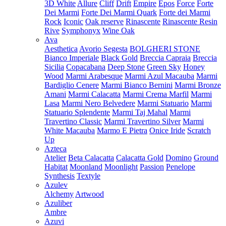
3D White
Allure
Cliff
Drift
Empire
Epos
Force
Forte
Dei Marmi
Forte Dei Marmi Quark
Forte dei Marmi
Rock
Iconic
Oak reserve
Rinascente
Rinascente Resin
Rive
Symphonyx
Wine Oak
Ava
Aesthetica
Avorio Segesta
BOLGHERI STONE
Bianco Imperiale
Black Gold
Breccia Capraia
Breccia
Sicilia
Copacabana
Deep Stone
Green Sky
Honey
Wood
Marmi Arabesque
Marmi Azul Macauba
Marmi
Bardiglio Cenere
Marmi Bianco Bernini
Marmi Bronze
Amani
Marmi Calacatta
Marmi Crema Marfil
Marmi
Lasa
Marmi Nero Belvedere
Marmi Statuario
Marmi
Statuario Splendente
Marmi Taj Mahal
Marmi
Travertino Classic
Marmi Travertino Silver
Marmi
White Macauba
Marmo E Pietra
Onice Iride
Scratch
Up
Azteca
Atelier
Beta Calacatta
Calacatta Gold
Domino
Ground
Habitat
Moonland
Moonlight
Passion
Penelope
Synthesis
Textyle
Azulev
Alchemy
Artwood
Azuliber
Ambre
Azuvi