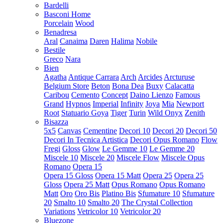
Bardelli
Basconi Home
Porcelain
Wood
Benadresa
Aral
Canaima
Daren
Halima
Nobile
Bestile
Greco
Nara
Bien
Agatha
Antique Carrara
Arch
Arcides
Arcturuse
Belgium Store
Beton
Bona Dea
Buxy
Calacatta
Caribou
Cemento
Concept
Daino Lienzo
Famous
Grand
Hypnos
Imperial
Infinity
Joya
Mia
Newport
Root
Statuario Goya
Tiger
Turin
Wild Onyx
Zenith
Bisazza
5x5
Canvas
Cementine
Decori 10
Decori 20
Decori 50
Decori In Tecnica Artistica
Decori Opus Romano
Flow
Fregi
Gloss
Glow
Le Gemme 10
Le Gemme 20
Miscele 10
Miscele 20
Miscele Flow
Miscele Opus
Romano
Opera 15
Opera 15 Gloss
Opera 15 Matt
Opera 25
Opera 25
Gloss
Opera 25 Matt
Opus Romano
Opus Romano
Matt
Oro
Oro Bis
Platino Bis
Sfumature 10
Sfumature
20
Smalto 10
Smalto 20
The Crystal Collection
Variations
Vetricolor 10
Vetricolor 20
Bluezone