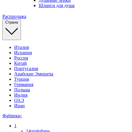
Душевые лейки
Шланги для душа
Распродажа
Страна
Италия
Испания
Россия
Китай
Португалия
Арабские Эмираты
Турция
Германия
Польша
Индия
ОАЭ
Иран
Фабрики:
1
14oraitaliana