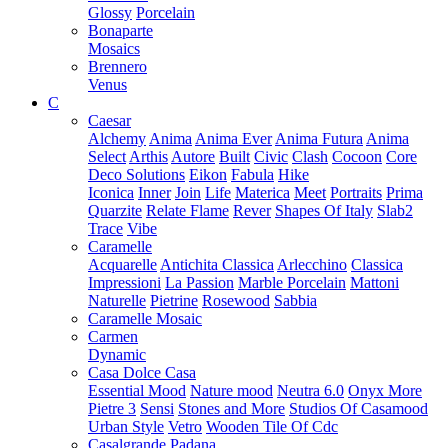
Glossy
Porcelain
Bonaparte
Mosaics
Brennero
Venus
C
Caesar
Alchemy
Anima
Anima Ever
Anima Futura
Anima
Select
Arthis
Autore
Built
Civic
Clash
Cocoon
Core
Deco Solutions
Eikon
Fabula
Hike
Iconica
Inner
Join
Life
Materica
Meet
Portraits
Prima
Quarzite
Relate Flame
Rever
Shapes Of Italy
Slab2
Trace
Vibe
Caramelle
Acquarelle
Antichita Classica
Arlecchino
Classica
Impressioni
La Passion
Marble Porcelain
Mattoni
Naturelle
Pietrine
Rosewood
Sabbia
Caramelle Mosaic
Carmen
Dynamic
Casa Dolce Casa
Essential Mood
Nature mood
Neutra 6.0
Onyx More
Pietre 3
Sensi
Stones and More
Studios Of Casamood
Urban Style
Vetro
Wooden Tile Of Cdc
Casalgrande Padana