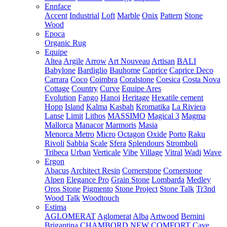
Ennface
Accent
Industrial
Loft
Marble
Onix
Pattern
Stone
Wood
Epoca
Organic Rug
Equipe
Altea
Argile
Arrow
Art Nouveau
Artisan
BALI
Babylone
Bardiglio
Bauhome
Caprice
Caprice Deco
Carrara
Coco
Coimbra
Coralstone
Corsica
Costa Nova
Cottage
Country
Curve
Equipe Ares
Evolution
Fango
Hanoi
Heritage
Hexatile cement
Hopp
Island
Kalma
Kasbah
Kromatika
La Riviera
Lanse
Limit
Lithos
MASSIMO
Magical 3
Magma
Mallorca
Manacor
Marmoris
Masia
Menorca
Metro
Micro
Octagon
Oxide
Porto
Raku
Rivoli
Sabbia
Scale
Sfera
Splendours
Stromboli
Tribeca
Urban
Verticale
Vibe
Village
Vitral
Wadi
Wave
Ergon
Abacus
Architect Resin
Cornerstone
Cornerstone
Alpen
Elegance Pro
Grain Stone
Lombarda
Medley
Oros Stone
Pigmento
Stone Project
Stone Talk
Tr3nd
Wood Talk
Woodtouch
Estima
AGLOMERAT
Aglomerat
Alba
Artwood
Bernini
Brigantina
CHAMBORD NEW
COMFORT
Cave