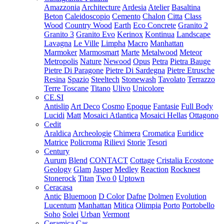
Amazzonia
Architecture
Ardesia
Atelier
Basaltina
Beton
Caleidoscopio
Cemento
Chalon
Citta
Class
Wood
Country Wood
Earth
Eco Concrete
Granito 2
Granito 3
Granito Evo
Kerinox
Kontinua
Landscape
Lavagna
Le Ville
Limpha
Macro
Manhattan
Marmoker
Marmosmart
Marte
Metalwood
Meteor
Metropolis
Nature
Newood
Opus
Petra
Pietra Bauge
Pietre Di Paragone
Pietre Di Sardegna
Pietre Etrusche
Resina
Spazio
Steeltech
Stonewash
Tavolato
Terrazzo
Terre Toscane
Titano
Ulivo
Unicolore
CE.SI
Antislip
Art Deco
Cosmo
Epoque
Fantasie
Full Body
Lucidi
Matt
Mosaici Atlantica
Mosaici Hellas
Ottagono
Cedit
Araldica
Archeologie
Chimera
Cromatica
Euridice
Matrice
Policroma
Rilievi
Storie
Tesori
Century
Aurum
Blend
CONTACT
Cottage
Cristalia
Ecostone
Geology
Glam
Jasper
Medley
Reaction
Rocknest
Stonerock
Titan
Two 0
Uptown
Ceracasa
Antic
Bluemoon
D Color
Dafne
Dolmen
Evolution
Lucentum
Manhattan
Mitica
Olimpia
Porto
Portobello
Soho
Solei
Urban
Vermont
Ceramica Cas