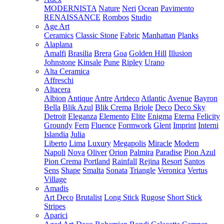
MODERNISTA
Nature
Neri
Ocean
Pavimento
RENAISSANCE
Rombos
Studio
Age Art
Ceramics
Classic Stone
Fabric
Manhattan
Planks
Alaplana
Amalfi
Brasilia
Brera
Goa
Golden Hill
Illusion
Johnstone
Kinsale
Pune
Ripley
Urano
Alta Ceramica
Affreschi
Altacera
Albion
Antique
Antre
Artdeco
Atlantic
Avenue
Bayron
Bella
Blik Azul
Blik Crema
Briole
Deco
Deco Sky
Detroit
Eleganza
Elemento
Elite
Enigma
Eterna
Felicity
Groundy
Fern
Fluence
Formwork
Glent
Imprint
Interni
Islandia
Julia
Liberto
Lima
Luxury
Megapolis
Miracle
Modern
Napoli
Nova
Oliver
Orion
Palmira
Paradise
Pion Azul
Pion Crema
Portland
Rainfall
Rejina
Resort
Santos
Sens
Shape
Smalta
Sonata
Triangle
Veronica
Vertus
Village
Amadis
Art Deco
Brutalist
Long Stick
Rugose
Short Stick
Stripes
Aparici