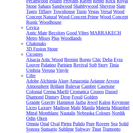
Pecanwood
Polaris
Provans
Raven
Rento
Rock
Royal
Stone
Sahara
Sandwood
Shabbywood
Shevron
Slate
Tagro
Tiffany
Townhouse
Tunis
Vegas
Versal
Wood
Concept Natural
Wood Concept Prime
Wood Concept
Rustic
Woodhouse
Cevica
Antic Mate
Becolors
Good Vibes
MARRAKECH
Metro
Mixes
Plus
Woodlands
Chakmaks
3D Fusion Stone
Cicogres
Alsacia
Artic Wood
Bernini
Borgo
Chic
Deba
Eyra
Louvre
Palatino
Parisien
Revival
Soft
Story
Tinia
Umbria
Verona
Vinyle
Cifre
Adobe
Alchimia
Alure
Amazonia
Arianne
Arvora
Atmosphere
Brillant
Bulevar
Cambre
Casetone
Colonial
Crema Marfil
Cromatica
Cronos
Dassel
Diamond
Dimsey
Drop
Fossil
Golden
Granite
Gravity
Hampton
Jazba
Jewel
Kalon
Keystone
Liceo
Luxury
Madison
Mahi
Manila
Materia
Mirambel
Mitral
Montblanc
Nautalis
Nebraska Colours
Nordik
Odin
Oken
Omnia
Opal
Oval
Pietra
Pulido
Pure
Rovere
Sea
Solid
Sonora
Statuario
Sublime
Subway
Titan
Tramonto