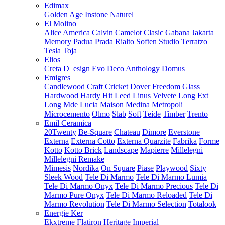
Edimax
Golden Age
Instone
Naturel
El Molino
Alice
America
Calvin
Camelot
Clasic
Gabana
Jakarta
Memory
Padua
Prada
Rialto
Soften
Studio
Terratzo
Tesla
Toja
Elios
Creta
D_esign Evo
Deco Anthology
Domus
Emigres
Candlewood
Craft
Cricket
Dover
Freedom
Glass
Hardwood
Hardy
Hit
Leed
Linus Velvete
Long Ext
Long Mde
Lucia
Maison
Medina
Metropoli
Microcemento
Olmo
Slab
Soft
Teide
Timber
Trento
Emil Ceramica
20Twenty
Be-Square
Chateau
Dimore
Everstone
Externa
Externa Cotto
Externa Quarzite
Fabrika
Forme
Kotto
Kotto Brick
Landscape
Mapierre
Millelegni
Millelegni Remake
Mimesis
Nordika
On Square
Piase
Playwood
Sixty
Sleek Wood
Tele Di Marmo
Tele Di Marmo Lumia
Tele Di Marmo Onyx
Tele Di Marmo Precious
Tele Di
Marmo Pure Onyx
Tele Di Marmo Reloaded
Tele Di
Marmo Revolution
Tele Di Marmo Selection
Totalook
Energie Ker
Ekxtreme
Flatiron
Heritage
Imperial