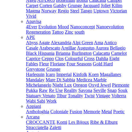
Aged
Art-Deco
Bohemian
Bondi
Calacatta
Camper
Carpet
Corten
Gatsby
Grunge
Jacquard
Joliet
Kilim
Magma
Norway
Regio
Steel
Tango
Uptown
Victorian
Vivid
Apavisa
4Ever
Evolution
Mood
Nanoconcept
Nanoevolution
Regeneration
Tattoo
Zinc
south
APE
Abyss
Agate
Alexandria
Alpi Green
Ama
Antico
Casale
Arabescato
Argillae
Augustus
Aurora
Bellagio
Black Hispania
Brianna
Burlington
Calacatta
Camelot
Caprice
Ceppo
Clos
Colourful
Cross
Dahlia
Eight
Fables
Fleur
Floriane
Four Seasons
Gold Hard
Greystone
Grunge
Harlequin
Icaro
Imperial
Kinfolk
Koen
Magallanes
Mandalay
Mare Di Sabbia
Medicea Marble
Michelangelo
Night Lux
Oregon
Oxyd Jewel
Piemonte
Pukka
Raw
Re Use
Reality
Savona
Seville
Snap
Souk
Statuary Venato
Tibur
Tonality
Twist
Vintage
Volterra
Wabi Sabi
Work
Appiani
Anthologhia
Coloniale
Fusion
Memorie
Metal
Poetic
Arcana
CROCCANTE
Komi
Les Bijoux
Ribe & Elburg
Stracciatella
Zaletti