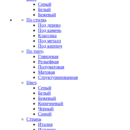
Серый
Белый
Бежевый
По стилю
Под дерево
Под камень
Классика
Под металл
Под кирпич
По типу
Глянцевая
Рельефная
Полуматовая
Матовая
Структурированная
Цвет
Серый
Белый
Бежевый
Коричневый
Черный
Синий
Страна
Италия
Испания