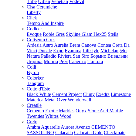
Tribe
Urban
Venetian
Vodevil
Cisa Ceramiche
Liberty
Click
Tempo And Inspire
Codicer
Evoque
Roble Gres
Skyline Glam Hex25
Stella
Coliseum Gres
Ardesia
Astro
Aurelia
Brera
Canova
Contea
Creta
Da
Vinci
Ducale
Expo
Fyamma
Lifestyle
Michelangelo
Natura
Palladio
Riviera
San Siro
Бормио
Вивальди
Лирика
Монца
Рим
Саленто
Тиволи
Colli
Byron
Colorker
Tangram
Cotto d'Este
Black-White
Cement Project
Cluny
Exedra
Limestone
Materica
Metal
Over
Wonderwall
Creatile
Cemento
Exotic
Marbles
Onyx
Stone And Marble
Twenties
Whites
Wood
Creto
Ambra
Aquarelle
Aurora
Avenzo
CEMENTO
SASSOLINO
Calacatta
Calacatta Gold
Checkmate