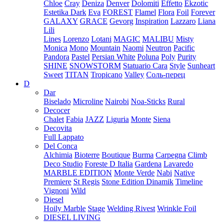
Chloe
Cray
Deniza
Denver
Dolomiti
Effetto
Ekzotic
Estetika Dark
Eva
FOREST
Flamel
Flora
Foil
Forever
GALAXY
GRACE
Gevorg
Inspiration
Lazzaro
Liana
Lili
Lines
Lorenzo
Lotani
MAGIC
MALIBU
Misty
Monica
Mono
Mountain
Naomi
Neutron
Pacific
Pandora
Pastel
Persian White
Poluna
Poly
Purity
SHINE
SNOWSTORM
Statuario Cara
Style
Sunheart
Sweet
TITAN
Tropicano
Valley
Соль-перец
D
Dar
Biselado
Microline
Nairobi
Noa-Sticks
Rural
Decocer
Chalet
Fabia
JAZZ
Liguria
Monte
Siena
Decovita
Full Lappato
Del Conca
Alchimia
Bioterre
Boutique
Burma
Carpegna
Climb
Deco Studio
Foreste D Italia
Gardena
Lavaredo
MARBLE EDITION
Monte Verde
Nabi
Native
Premiere
St Regis
Stone Edition Dinamik
Timeline
Vignoni
Wild
Diesel
Hoily Marble
Stage
Welding Rivest
Wrinkle Foil
DIESEL LIVING