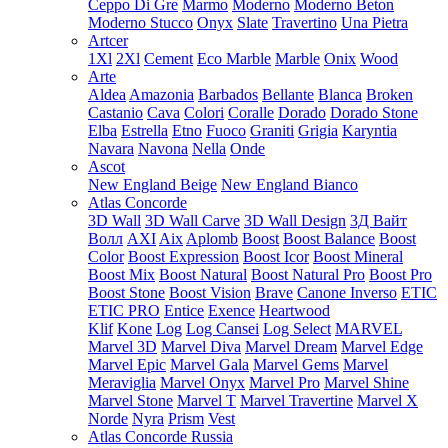
Ceppo Di Gre
Marmo
Moderno
Moderno Beton
Moderno Stucco
Onyx
Slate
Travertino
Una Pietra
Artcer
1Xl
2Xl
Cement
Eco Marble
Marble
Onix
Wood
Arte
Aldea
Amazonia
Barbados
Bellante
Blanca
Broken
Castanio
Cava
Colori
Coralle
Dorado
Dorado Stone
Elba
Estrella
Etno
Fuoco
Graniti
Grigia
Karyntia
Navara
Navona
Nella
Onde
Ascot
New England Beige
New England Bianco
Atlas Concorde
3D Wall
3D Wall Carve
3D Wall Design
3Д Вайт
Волл
AXI
Aix
Aplomb
Boost
Boost Balance
Boost
Color
Boost Expression
Boost Icor
Boost Mineral
Boost Mix
Boost Natural
Boost Natural Pro
Boost Pro
Boost Stone
Boost Vision
Brave
Canone Inverso
ETIC
ETIC PRO
Entice
Exence
Heartwood
Klif
Kone
Log
Log Cansei
Log Select
MARVEL
Marvel 3D
Marvel Diva
Marvel Dream
Marvel Edge
Marvel Epic
Marvel Gala
Marvel Gems
Marvel
Meraviglia
Marvel Onyx
Marvel Pro
Marvel Shine
Marvel Stone
Marvel T
Marvel Travertine
Marvel X
Norde
Nyra
Prism
Vest
Atlas Concorde Russia