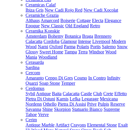
Ceramicas Calaf
Ibiza Gris
New Cadi Rojo Red
New Cadi Xocolat
Ceramiche Grazia
Althaus
Amarcord
Boiserie
Cottage
Electa
Elegance
Epoque
New Classic
Old England
Retro
Ceramika Konskie
Amsterdam
Bohemy
Botanica
Braga
Brennero
Calacatta
Cordoba
Glamour
Intense
Liverpool
Modern
Wood
Narni
Oxford
Parma
Polaris
Portis
Salerno
Snow
Glossy
Sweet Home
Tampa
Terra
Windsor
Wood
Mania
Woodland
Cerasarda
Sardina
Cercom
Amaranto
Ceppo Di Gres
Cosmo
In Contro
Infinity
Quarzi
Soap Stone
Temper
Cerdomus
Sybil
Antique
Baita
Calacatta
Castle
Club
Crete
Effetto
Pietra Di Ostuni
Karnis
Lefka
Legarage
Mexicana
Nordenn
Othello
Pietra Di Assisi
Prive
Pulpis
Reserve
Savanna
Shine
Skorpion
Statuario Bianco
Supreme
Tahoe
Verve
Cerim
Antique Marble
Artifact
Crayons
Elemental Stone
Exalt