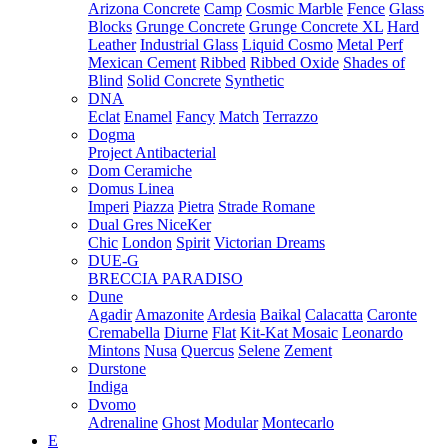
Arizona Concrete
Camp
Cosmic Marble
Fence
Glass
Blocks
Grunge Concrete
Grunge Concrete XL
Hard
Leather
Industrial Glass
Liquid Cosmo
Metal Perf
Mexican Cement
Ribbed
Ribbed Oxide
Shades of
Blind
Solid Concrete
Synthetic
DNA
Eclat
Enamel
Fancy
Match
Terrazzo
Dogma
Project Antibacterial
Dom Ceramiche
Domus Linea
Imperi
Piazza
Pietra
Strade Romane
Dual Gres NiceKer
Chic
London
Spirit
Victorian Dreams
DUE-G
BRECCIA PARADISO
Dune
Agadir
Amazonite
Ardesia
Baikal
Calacatta
Caronte
Cremabella
Diurne
Flat
Kit-Kat Mosaic
Leonardo
Mintons
Nusa
Quercus
Selene
Zement
Durstone
Indiga
Dvomo
Adrenaline
Ghost
Modular
Montecarlo
E