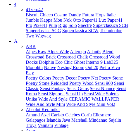
4
41zero42
Biscuit
Chicco
Cosmo
Dandy
Futura
Hops
Italic
Jumble
Kappa
Mou
Nok
Otto
Paper41 Lux
Paper41
Pro
Pixel41
Pulp
Rigo
Solo
Spectre
Superclassica SCB
Superclassica SCG
Superclassica SCW
Technicolor
Two
Wigwag
A
ABK
Alpes Raw
Alpes Wide
Alterego
Atlantis
Blend
Crossroad Brick
Crossroad Chalk
Crossroad Wood
Docks
Dolphin
Eco Chic
Ghost
Interno 9
Lab325
Monolith
Native
Nesting Room
Out.20
Pietra Viva
Play
Poetry Colors
Poetry Decor
Poetry Net
Poetry Stone
Poetry Stone Reloaded
Poetry Wood
Sensi 900
Sensi
Classic
Sensi Fantasy
Sensi Gems
Sensi Nuance
Sensi
Roma
Sensi Signoria
Sensi Up
Sensi Wide
Soleras
Unika
Wide And Style CERAMIC WALLPAPER
Wide And Style Mini
Wide And Style Mini Vol2
Absolut Keramika
Amund
Axel
Caristo
Celebes
Corfu
Ellesmere
Galapagos
Islandia
Java
Marshall
Mindanao
Sajalin
Troya
Vannatu
Vintage
Adex