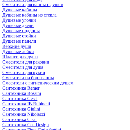
Смесители для ванны с душем
Душевые кабины
Душевые кабины из стекла
Душевые уголки
Душевые двери
Душевые поддоны
Душевые стойки
Душевые панели
Верхние души
Душевые лейки
Шланги для душа
Смесители для раковин
Смесители для душа
Смесители для кухни
Смесители на борт ванны
Смесители с гигиеническим душем
Сантехника Remer
Сантехника Bossini
Сантехника Gessi
Сантехника IB Rubinetti
Сантехника Giulini
Сантехника Nikolazzi
Сантехника Cisal
Сантехника Cea Design
Сантехника Fima Carlo frattini