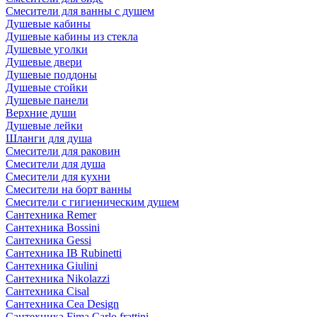
Смесители для ванны с душем
Душевые кабины
Душевые кабины из стекла
Душевые уголки
Душевые двери
Душевые поддоны
Душевые стойки
Душевые панели
Верхние души
Душевые лейки
Шланги для душа
Смесители для раковин
Смесители для душа
Смесители для кухни
Смесители на борт ванны
Смесители с гигиеническим душем
Сантехника Remer
Сантехника Bossini
Сантехника Gessi
Сантехника IB Rubinetti
Сантехника Giulini
Сантехника Nikolazzi
Сантехника Cisal
Сантехника Cea Design
Сантехника Fima Carlo frattini