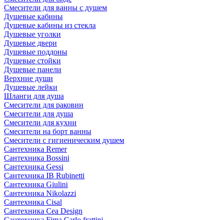
Смесители для ванны с душем
Душевые кабины
Душевые кабины из стекла
Душевые уголки
Душевые двери
Душевые поддоны
Душевые стойки
Душевые панели
Верхние души
Душевые лейки
Шланги для душа
Смесители для раковин
Смесители для душа
Смесители для кухни
Смесители на борт ванны
Смесители с гигиеническим душем
Сантехника Remer
Сантехника Bossini
Сантехника Gessi
Сантехника IB Rubinetti
Сантехника Giulini
Сантехника Nikolazzi
Сантехника Cisal
Сантехника Cea Design
Сантехника Fima Carlo frattini