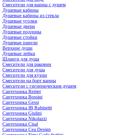
Смесители для ванны с душем
Душевые кабины
Душевые кабины из стекла
Душевые уголки
Душевые двери
Душевые поддоны
Душевые стойки
Душевые панели
Верхние души
Душевые лейки
Шланги для душа
Смесители для раковин
Смесители для душа
Смесители для кухни
Смесители на борт ванны
Смесители с гигиеническим душем
Сантехника Remer
Сантехника Bossini
Сантехника Gessi
Сантехника IB Rubinetti
Сантехника Giulini
Сантехника Nikolazzi
Сантехника Cisal
Сантехника Cea Design
Сантехника Fima Carlo frattini