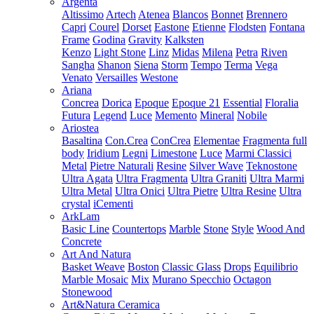
Argenta
Altissimo
Artech
Atenea
Blancos
Bonnet
Brennero
Capri
Courel
Dorset
Eastone
Etienne
Flodsten
Fontana
Frame
Godina
Gravity
Kalksten
Kenzo
Light Stone
Linz
Midas
Milena
Petra
Riven
Sangha
Shanon
Siena
Storm
Tempo
Terma
Vega
Venato
Versailles
Westone
Ariana
Concrea
Dorica
Epoque
Epoque 21
Essential
Floralia
Futura
Legend
Luce
Memento
Mineral
Nobile
Ariostea
Basaltina
Con.Crea
ConCrea
Elementae
Fragmenta full
body
Iridium
Legni
Limestone
Luce
Marmi Classici
Metal
Pietre Naturali
Resine
Silver Wave
Teknostone
Ultra Agata
Ultra Fragmenta
Ultra Graniti
Ultra Marmi
Ultra Metal
Ultra Onici
Ultra Pietre
Ultra Resine
Ultra
crystal
iCementi
ArkLam
Basic Line
Countertops
Marble
Stone
Style
Wood And
Concrete
Art And Natura
Basket Weave
Boston
Classic Glass
Drops
Equilibrio
Marble Mosaic
Mix
Murano Specchio
Octagon
Stonewood
Art&Natura Ceramica