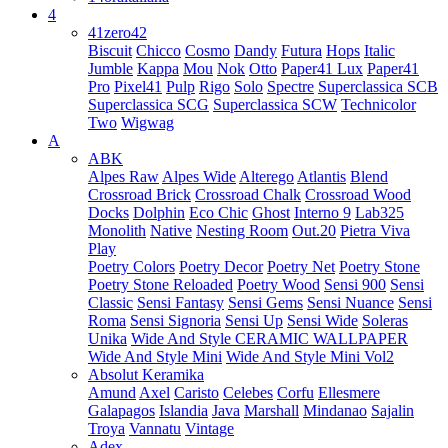
4
41zero42
Biscuit
Chicco
Cosmo
Dandy
Futura
Hops
Italic
Jumble
Kappa
Mou
Nok
Otto
Paper41 Lux
Paper41
Pro
Pixel41
Pulp
Rigo
Solo
Spectre
Superclassica SCB
Superclassica SCG
Superclassica SCW
Technicolor
Two
Wigwag
A
ABK
Alpes Raw
Alpes Wide
Alterego
Atlantis
Blend
Crossroad Brick
Crossroad Chalk
Crossroad Wood
Docks
Dolphin
Eco Chic
Ghost
Interno 9
Lab325
Monolith
Native
Nesting Room
Out.20
Pietra Viva
Play
Poetry Colors
Poetry Decor
Poetry Net
Poetry Stone
Poetry Stone Reloaded
Poetry Wood
Sensi 900
Sensi
Classic
Sensi Fantasy
Sensi Gems
Sensi Nuance
Sensi
Roma
Sensi Signoria
Sensi Up
Sensi Wide
Soleras
Unika
Wide And Style CERAMIC WALLPAPER
Wide And Style Mini
Wide And Style Mini Vol2
Absolut Keramika
Amund
Axel
Caristo
Celebes
Corfu
Ellesmere
Galapagos
Islandia
Java
Marshall
Mindanao
Sajalin
Troya
Vannatu
Vintage
Adex