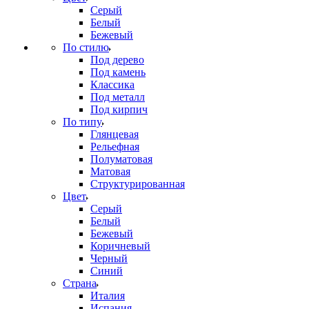
Серый
Белый
Бежевый
По стилю
Под дерево
Под камень
Классика
Под металл
Под кирпич
По типу
Глянцевая
Рельефная
Полуматовая
Матовая
Структурированная
Цвет
Серый
Белый
Бежевый
Коричневый
Черный
Синий
Страна
Италия
Испания