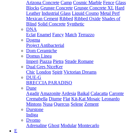
Arizona Concrete
Camp
Cosmic Marble
Fence
Glass
Blocks
Grunge Concrete
Grunge Concrete XL
Hard
Leather
Industrial Glass
Liquid Cosmo
Metal Perf
Mexican Cement
Ribbed
Ribbed Oxide
Shades of
Blind
Solid Concrete
Synthetic
DNA
Eclat
Enamel
Fancy
Match
Terrazzo
Dogma
Project Antibacterial
Dom Ceramiche
Domus Linea
Imperi
Piazza
Pietra
Strade Romane
Dual Gres NiceKer
Chic
London
Spirit
Victorian Dreams
DUE-G
BRECCIA PARADISO
Dune
Agadir
Amazonite
Ardesia
Baikal
Calacatta
Caronte
Cremabella
Diurne
Flat
Kit-Kat Mosaic
Leonardo
Mintons
Nusa
Quercus
Selene
Zement
Durstone
Indiga
Dvomo
Adrenaline
Ghost
Modular
Montecarlo
E