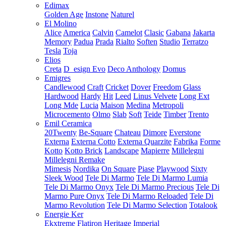
Edimax
Golden Age
Instone
Naturel
El Molino
Alice
America
Calvin
Camelot
Clasic
Gabana
Jakarta
Memory
Padua
Prada
Rialto
Soften
Studio
Terratzo
Tesla
Toja
Elios
Creta
D_esign Evo
Deco Anthology
Domus
Emigres
Candlewood
Craft
Cricket
Dover
Freedom
Glass
Hardwood
Hardy
Hit
Leed
Linus Velvete
Long Ext
Long Mde
Lucia
Maison
Medina
Metropoli
Microcemento
Olmo
Slab
Soft
Teide
Timber
Trento
Emil Ceramica
20Twenty
Be-Square
Chateau
Dimore
Everstone
Externa
Externa Cotto
Externa Quarzite
Fabrika
Forme
Kotto
Kotto Brick
Landscape
Mapierre
Millelegni
Millelegni Remake
Mimesis
Nordika
On Square
Piase
Playwood
Sixty
Sleek Wood
Tele Di Marmo
Tele Di Marmo Lumia
Tele Di Marmo Onyx
Tele Di Marmo Precious
Tele Di
Marmo Pure Onyx
Tele Di Marmo Reloaded
Tele Di
Marmo Revolution
Tele Di Marmo Selection
Totalook
Energie Ker
Ekxtreme
Flatiron
Heritage
Imperial