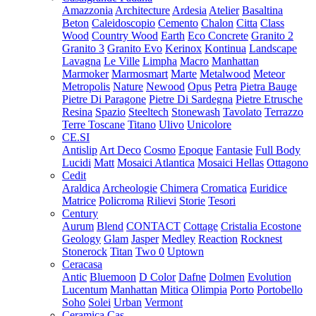
Amazzonia
Architecture
Ardesia
Atelier
Basaltina
Beton
Caleidoscopio
Cemento
Chalon
Citta
Class
Wood
Country Wood
Earth
Eco Concrete
Granito 2
Granito 3
Granito Evo
Kerinox
Kontinua
Landscape
Lavagna
Le Ville
Limpha
Macro
Manhattan
Marmoker
Marmosmart
Marte
Metalwood
Meteor
Metropolis
Nature
Newood
Opus
Petra
Pietra Bauge
Pietre Di Paragone
Pietre Di Sardegna
Pietre Etrusche
Resina
Spazio
Steeltech
Stonewash
Tavolato
Terrazzo
Terre Toscane
Titano
Ulivo
Unicolore
CE.SI
Antislip
Art Deco
Cosmo
Epoque
Fantasie
Full Body
Lucidi
Matt
Mosaici Atlantica
Mosaici Hellas
Ottagono
Cedit
Araldica
Archeologie
Chimera
Cromatica
Euridice
Matrice
Policroma
Rilievi
Storie
Tesori
Century
Aurum
Blend
CONTACT
Cottage
Cristalia
Ecostone
Geology
Glam
Jasper
Medley
Reaction
Rocknest
Stonerock
Titan
Two 0
Uptown
Ceracasa
Antic
Bluemoon
D Color
Dafne
Dolmen
Evolution
Lucentum
Manhattan
Mitica
Olimpia
Porto
Portobello
Soho
Solei
Urban
Vermont
Ceramica Cas