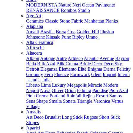
MODERNISTA
Nature
Neri
Ocean
Pavimento
RENAISSANCE
Rombos
Studio
Age Art
Ceramics
Classic Stone
Fabric
Manhattan
Planks
Alaplana
Amalfi
Brasilia
Brera
Goa
Golden Hill
Illusion
Johnstone
Kinsale
Pune
Ripley
Urano
Alta Ceramica
Affreschi
Altacera
Albion
Antique
Antre
Artdeco
Atlantic
Avenue
Bayron
Bella
Blik Azul
Blik Crema
Briole
Deco
Deco Sky
Detroit
Eleganza
Elemento
Elite
Enigma
Eterna
Felicity
Groundy
Fern
Fluence
Formwork
Glent
Imprint
Interni
Islandia
Julia
Liberto
Lima
Luxury
Megapolis
Miracle
Modern
Napoli
Nova
Oliver
Orion
Palmira
Paradise
Pion Azul
Pion Crema
Portland
Rainfall
Rejina
Resort
Santos
Sens
Shape
Smalta
Sonata
Triangle
Veronica
Vertus
Village
Amadis
Art Deco
Brutalist
Long Stick
Rugose
Short Stick
Stripes
Aparici