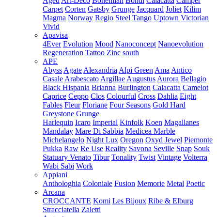
Aged
Art-Deco
Bohemian
Bondi
Calacatta
Camper
Carpet
Corten
Gatsby
Grunge
Jacquard
Joliet
Kilim
Magma
Norway
Regio
Steel
Tango
Uptown
Victorian
Vivid
Apavisa
4Ever
Evolution
Mood
Nanoconcept
Nanoevolution
Regeneration
Tattoo
Zinc
south
APE
Abyss
Agate
Alexandria
Alpi Green
Ama
Antico
Casale
Arabescato
Argillae
Augustus
Aurora
Bellagio
Black Hispania
Brianna
Burlington
Calacatta
Camelot
Caprice
Ceppo
Clos
Colourful
Cross
Dahlia
Eight
Fables
Fleur
Floriane
Four Seasons
Gold Hard
Greystone
Grunge
Harlequin
Icaro
Imperial
Kinfolk
Koen
Magallanes
Mandalay
Mare Di Sabbia
Medicea Marble
Michelangelo
Night Lux
Oregon
Oxyd Jewel
Piemonte
Pukka
Raw
Re Use
Reality
Savona
Seville
Snap
Souk
Statuary Venato
Tibur
Tonality
Twist
Vintage
Volterra
Wabi Sabi
Work
Appiani
Anthologhia
Coloniale
Fusion
Memorie
Metal
Poetic
Arcana
CROCCANTE
Komi
Les Bijoux
Ribe & Elburg
Stracciatella
Zaletti