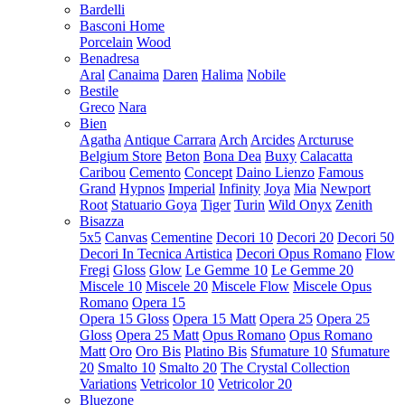
Bardelli
Basconi Home
Porcelain
Wood
Benadresa
Aral
Canaima
Daren
Halima
Nobile
Bestile
Greco
Nara
Bien
Agatha
Antique Carrara
Arch
Arcides
Arcturuse
Belgium Store
Beton
Bona Dea
Buxy
Calacatta
Caribou
Cemento
Concept
Daino Lienzo
Famous
Grand
Hypnos
Imperial
Infinity
Joya
Mia
Newport
Root
Statuario Goya
Tiger
Turin
Wild Onyx
Zenith
Bisazza
5x5
Canvas
Cementine
Decori 10
Decori 20
Decori 50
Decori In Tecnica Artistica
Decori Opus Romano
Flow
Fregi
Gloss
Glow
Le Gemme 10
Le Gemme 20
Miscele 10
Miscele 20
Miscele Flow
Miscele Opus
Romano
Opera 15
Opera 15 Gloss
Opera 15 Matt
Opera 25
Opera 25
Gloss
Opera 25 Matt
Opus Romano
Opus Romano
Matt
Oro
Oro Bis
Platino Bis
Sfumature 10
Sfumature
20
Smalto 10
Smalto 20
The Crystal Collection
Variations
Vetricolor 10
Vetricolor 20
Bluezone