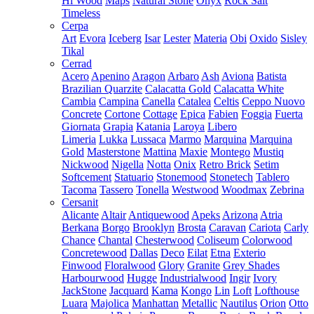
Hi Wood
Maps
Natural Stone
Onyx
Rock Salt
Timeless
Cerpa
Art
Evora
Iceberg
Isar
Lester
Materia
Obi
Oxido
Sisley
Tikal
Cerrad
Acero
Apenino
Aragon
Arbaro
Ash
Aviona
Batista
Brazilian Quarzite
Calacatta Gold
Calacatta White
Cambia
Campina
Canella
Catalea
Celtis
Ceppo Nuovo
Concrete
Cortone
Cottage
Epica
Fabien
Foggia
Fuerta
Giornata
Grapia
Katania
Laroya
Libero
Limeria
Lukka
Lussaca
Marmo
Marquina
Marquina
Gold
Masterstone
Mattina
Maxie
Montego
Mustiq
Nickwood
Nigella
Notta
Onix
Retro Brick
Setim
Softcement
Statuario
Stonemood
Stonetech
Tablero
Tacoma
Tassero
Tonella
Westwood
Woodmax
Zebrina
Cersanit
Alicante
Altair
Antiquewood
Apeks
Arizona
Atria
Berkana
Borgo
Brooklyn
Brosta
Caravan
Cariota
Carly
Chance
Chantal
Chesterwood
Coliseum
Colorwood
Concretewood
Dallas
Deco
Eilat
Etna
Exterio
Finwood
Floralwood
Glory
Granite
Grey Shades
Harbourwood
Hugge
Industrialwood
Ingir
Ivory
JackStone
Jacquard
Kama
Kongo
Lin
Loft
Lofthouse
Luara
Majolica
Manhattan
Metallic
Nautilus
Orion
Otto