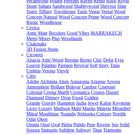
Pecanwood
Polaris
Provans
Raven
Rento
Rock
Royal
Stone
Sahara
Sandwood
Shabbywood
Shevron
Slate
Tagro
Tiffany
Townhouse
Tunis
Vegas
Versal
Wood
Concept Natural
Wood Concept Prime
Wood Concept
Rustic
Woodhouse
Cevica
Antic Mate
Becolors
Good Vibes
MARRAKECH
Metro
Mixes
Plus
Woodlands
Chakmaks
3D Fusion Stone
Cicogres
Alsacia
Artic Wood
Bernini
Borgo
Chic
Deba
Eyra
Louvre
Palatino
Parisien
Revival
Soft
Story
Tinia
Umbria
Verona
Vinyle
Cifre
Adobe
Alchimia
Alure
Amazonia
Arianne
Arvora
Atmosphere
Brillant
Bulevar
Cambre
Casetone
Colonial
Crema Marfil
Cromatica
Cronos
Dassel
Diamond
Dimsey
Drop
Fossil
Golden
Granite
Gravity
Hampton
Jazba
Jewel
Kalon
Keystone
Liceo
Luxury
Madison
Mahi
Manila
Materia
Mirambel
Mitral
Montblanc
Nautalis
Nebraska Colours
Nordik
Odin
Oken
Omnia
Opal
Oval
Pietra
Pulido
Pure
Rovere
Sea
Solid
Sonora
Statuario
Sublime
Subway
Titan
Tramonto