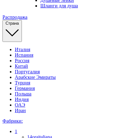
Душевые лейки
Шланги для душа
Распродажа
Страна
Италия
Испания
Россия
Китай
Португалия
Арабские Эмираты
Турция
Германия
Польша
Индия
ОАЭ
Иран
Фабрики:
1
14oraitaliana