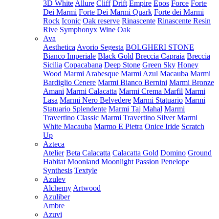
3D White
Allure
Cliff
Drift
Empire
Epos
Force
Forte
Dei Marmi
Forte Dei Marmi Quark
Forte dei Marmi
Rock
Iconic
Oak reserve
Rinascente
Rinascente Resin
Rive
Symphonyx
Wine Oak
Ava
Aesthetica
Avorio Segesta
BOLGHERI STONE
Bianco Imperiale
Black Gold
Breccia Capraia
Breccia
Sicilia
Copacabana
Deep Stone
Green Sky
Honey
Wood
Marmi Arabesque
Marmi Azul Macauba
Marmi
Bardiglio Cenere
Marmi Bianco Bernini
Marmi Bronze
Amani
Marmi Calacatta
Marmi Crema Marfil
Marmi
Lasa
Marmi Nero Belvedere
Marmi Statuario
Marmi
Statuario Splendente
Marmi Taj Mahal
Marmi
Travertino Classic
Marmi Travertino Silver
Marmi
White Macauba
Marmo E Pietra
Onice Iride
Scratch
Up
Azteca
Atelier
Beta Calacatta
Calacatta Gold
Domino
Ground
Habitat
Moonland
Moonlight
Passion
Penelope
Synthesis
Textyle
Azulev
Alchemy
Artwood
Azuliber
Ambre
Azuvi