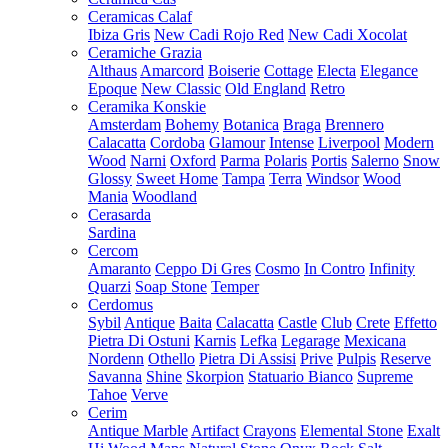
Ceramicas Calaf
Ibiza Gris
New Cadi Rojo Red
New Cadi Xocolat
Ceramiche Grazia
Althaus
Amarcord
Boiserie
Cottage
Electa
Elegance
Epoque
New Classic
Old England
Retro
Ceramika Konskie
Amsterdam
Bohemy
Botanica
Braga
Brennero
Calacatta
Cordoba
Glamour
Intense
Liverpool
Modern
Wood
Narni
Oxford
Parma
Polaris
Portis
Salerno
Snow
Glossy
Sweet Home
Tampa
Terra
Windsor
Wood
Mania
Woodland
Cerasarda
Sardina
Cercom
Amaranto
Ceppo Di Gres
Cosmo
In Contro
Infinity
Quarzi
Soap Stone
Temper
Cerdomus
Sybil
Antique
Baita
Calacatta
Castle
Club
Crete
Effetto
Pietra Di Ostuni
Karnis
Lefka
Legarage
Mexicana
Nordenn
Othello
Pietra Di Assisi
Prive
Pulpis
Reserve
Savanna
Shine
Skorpion
Statuario Bianco
Supreme
Tahoe
Verve
Cerim
Antique Marble
Artifact
Crayons
Elemental Stone
Exalt