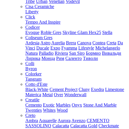
Tribe
Urban
Venetian
Vodevil
Cisa Ceramiche
Liberty
Click
Tempo And Inspire
Codicer
Evoque
Roble Gres
Skyline Glam Hex25
Stella
Coliseum Gres
Ardesia
Astro
Aurelia
Brera
Canova
Contea
Creta
Da
Vinci
Ducale
Expo
Fyamma
Lifestyle
Michelangelo
Natura
Palladio
Riviera
San Siro
Бормио
Вивальди
Лирика
Монца
Рим
Саленто
Тиволи
Colli
Byron
Colorker
Tangram
Cotto d'Este
Black-White
Cement Project
Cluny
Exedra
Limestone
Materica
Metal
Over
Wonderwall
Creatile
Cemento
Exotic
Marbles
Onyx
Stone And Marble
Twenties
Whites
Wood
Creto
Ambra
Aquarelle
Aurora
Avenzo
CEMENTO
SASSOLINO
Calacatta
Calacatta Gold
Checkmate