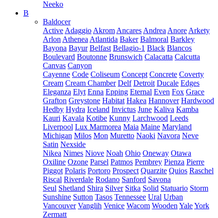
Neeko
B
Baldocer
Active
Adaggio
Akrom
Ancares
Andrea
Anore
Arkety
Arlon
Athenea
Atlantida
Baker
Balmoral
Barkley
Bayona
Bayur
Belfast
Bellagio-1
Black
Blancos
Boulevard
Boutonne
Brunswich
Calacatta
Calcutta
Canvas
Canyon
Cayenne
Code
Coliseum
Concept
Concrete
Coverty
Cream
Cream Chamber
Delf
Detroit
Ducale
Edges
Eleganza
Elyt
Enna
Epping
Eternal
Even
Fox
Grace
Grafton
Greystone
Habitat
Hakea
Hannover
Hardwood
Hedby
Hydra
Iceland
Invictus
June
Kaliva
Kamba
Kauri
Kavala
Kotibe
Kunny
Larchwood
Leeds
Liverpool
Lux Marmorea
Maia
Maine
Maryland
Michigan
Milos
Mon
Muretto
Naoki
Navora
Neve
Satin
Nexside
Nikea
Nimes
Niove
Noah
Ohio
Oneway
Otawa
Oxiline
Ozone
Parsel
Patmos
Pembrey
Pienza
Pierre
Piggot
Polaris
Portoro
Prospect
Quarzite
Quios
Raschel
Riscal
Riverdale
Rodano
Sanford
Savona
Seul
Shetland
Shira
Silver
Sitka
Solid
Statuario
Storm
Sunshine
Sutton
Tasos
Tennessee
Ural
Urban
Vancouver
Vanglih
Venice
Wacom
Wooden
Yale
York
Zermatt