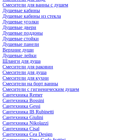
Смесители для ванны с душем
Душевые кабины
Душевые кабины из стекла
Душевые уголки
Душевые двери
Душевые поддоны
Душевые стойки
Душевые панели
Верхние души
Душевые лейки
Шланги для душа
Смесители для раковин
Смесители для душа
Смесители для кухни
Смесители на борт ванны
Смесители с гигиеническим душем
Сантехника Remer
Сантехника Bossini
Сантехника Gessi
Сантехника IB Rubinetti
Сантехника Giulini
Сантехника Nikolazzi
Сантехника Cisal
Сантехника Cea Design
Сантехника Fima Carlo frattini