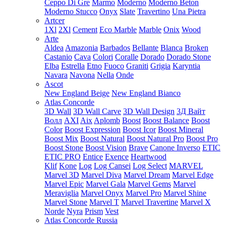
Ceppo Di Gre
Marmo
Moderno
Moderno Beton
Moderno Stucco
Onyx
Slate
Travertino
Una Pietra
Artcer
1Xl
2Xl
Cement
Eco Marble
Marble
Onix
Wood
Arte
Aldea
Amazonia
Barbados
Bellante
Blanca
Broken
Castanio
Cava
Colori
Coralle
Dorado
Dorado Stone
Elba
Estrella
Etno
Fuoco
Graniti
Grigia
Karyntia
Navara
Navona
Nella
Onde
Ascot
New England Beige
New England Bianco
Atlas Concorde
3D Wall
3D Wall Carve
3D Wall Design
3Д Вайт
Волл
AXI
Aix
Aplomb
Boost
Boost Balance
Boost
Color
Boost Expression
Boost Icor
Boost Mineral
Boost Mix
Boost Natural
Boost Natural Pro
Boost Pro
Boost Stone
Boost Vision
Brave
Canone Inverso
ETIC
ETIC PRO
Entice
Exence
Heartwood
Klif
Kone
Log
Log Cansei
Log Select
MARVEL
Marvel 3D
Marvel Diva
Marvel Dream
Marvel Edge
Marvel Epic
Marvel Gala
Marvel Gems
Marvel
Meraviglia
Marvel Onyx
Marvel Pro
Marvel Shine
Marvel Stone
Marvel T
Marvel Travertine
Marvel X
Norde
Nyra
Prism
Vest
Atlas Concorde Russia