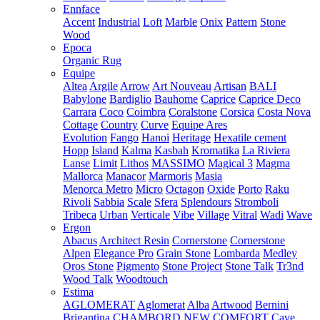
Ennface
Accent
Industrial
Loft
Marble
Onix
Pattern
Stone
Wood
Epoca
Organic Rug
Equipe
Altea
Argile
Arrow
Art Nouveau
Artisan
BALI
Babylone
Bardiglio
Bauhome
Caprice
Caprice Deco
Carrara
Coco
Coimbra
Coralstone
Corsica
Costa Nova
Cottage
Country
Curve
Equipe Ares
Evolution
Fango
Hanoi
Heritage
Hexatile cement
Hopp
Island
Kalma
Kasbah
Kromatika
La Riviera
Lanse
Limit
Lithos
MASSIMO
Magical 3
Magma
Mallorca
Manacor
Marmoris
Masia
Menorca
Metro
Micro
Octagon
Oxide
Porto
Raku
Rivoli
Sabbia
Scale
Sfera
Splendours
Stromboli
Tribeca
Urban
Verticale
Vibe
Village
Vitral
Wadi
Wave
Ergon
Abacus
Architect Resin
Cornerstone
Cornerstone
Alpen
Elegance Pro
Grain Stone
Lombarda
Medley
Oros Stone
Pigmento
Stone Project
Stone Talk
Tr3nd
Wood Talk
Woodtouch
Estima
AGLOMERAT
Aglomerat
Alba
Artwood
Bernini
Brigantina
CHAMBORD NEW
COMFORT
Cave