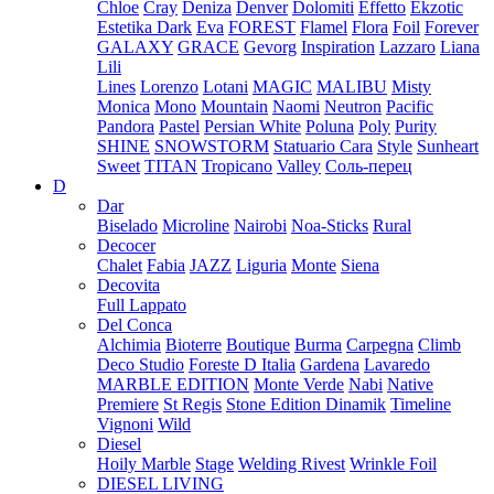
Chloe
Cray
Deniza
Denver
Dolomiti
Effetto
Ekzotic
Estetika Dark
Eva
FOREST
Flamel
Flora
Foil
Forever
GALAXY
GRACE
Gevorg
Inspiration
Lazzaro
Liana
Lili
Lines
Lorenzo
Lotani
MAGIC
MALIBU
Misty
Monica
Mono
Mountain
Naomi
Neutron
Pacific
Pandora
Pastel
Persian White
Poluna
Poly
Purity
SHINE
SNOWSTORM
Statuario Cara
Style
Sunheart
Sweet
TITAN
Tropicano
Valley
Соль-перец
D
Dar
Biselado
Microline
Nairobi
Noa-Sticks
Rural
Decocer
Chalet
Fabia
JAZZ
Liguria
Monte
Siena
Decovita
Full Lappato
Del Conca
Alchimia
Bioterre
Boutique
Burma
Carpegna
Climb
Deco Studio
Foreste D Italia
Gardena
Lavaredo
MARBLE EDITION
Monte Verde
Nabi
Native
Premiere
St Regis
Stone Edition Dinamik
Timeline
Vignoni
Wild
Diesel
Hoily Marble
Stage
Welding Rivest
Wrinkle Foil
DIESEL LIVING