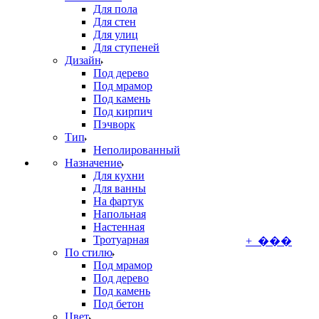
Для пола
Для стен
Для улиц
Для ступеней
Дизайн
Под дерево
Под мрамор
Под камень
Под кирпич
Пэчворк
Тип
Неполированный
Назначение
Для кухни
Для ванны
На фартук
Напольная
Настенная
Тротуарная
+ ���
По стилю
Под мрамор
Под дерево
Под камень
Под бетон
Цвет