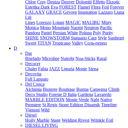
Chloe
Cray
Deniza
Denver
Dolomiti
Effetto
Ekzotic
Estetika Dark
Eva
FOREST
Flamel
Flora
Foil
Forever
GALAXY
GRACE
Gevorg
Inspiration
Lazzaro
Liana
Lili
Lines
Lorenzo
Lotani
MAGIC
MALIBU
Misty
Monica
Mono
Mountain
Naomi
Neutron
Pacific
Pandora
Pastel
Persian White
Poluna
Poly
Purity
SHINE
SNOWSTORM
Statuario Cara
Style
Sunheart
Sweet
TITAN
Tropicano
Valley
Соль-перец
D
Dar
Biselado
Microline
Nairobi
Noa-Sticks
Rural
Decocer
Chalet
Fabia
JAZZ
Liguria
Monte
Siena
Decovita
Full Lappato
Del Conca
Alchimia
Bioterre
Boutique
Burma
Carpegna
Climb
Deco Studio
Foreste D Italia
Gardena
Lavaredo
MARBLE EDITION
Monte Verde
Nabi
Native
Premiere
St Regis
Stone Edition Dinamik
Timeline
Vignoni
Wild
Diesel
Hoily Marble
Stage
Welding Rivest
Wrinkle Foil
DIESEL LIVING