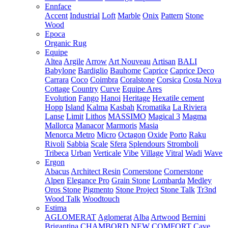
Ennface
Accent
Industrial
Loft
Marble
Onix
Pattern
Stone
Wood
Epoca
Organic Rug
Equipe
Altea
Argile
Arrow
Art Nouveau
Artisan
BALI
Babylone
Bardiglio
Bauhome
Caprice
Caprice Deco
Carrara
Coco
Coimbra
Coralstone
Corsica
Costa Nova
Cottage
Country
Curve
Equipe Ares
Evolution
Fango
Hanoi
Heritage
Hexatile cement
Hopp
Island
Kalma
Kasbah
Kromatika
La Riviera
Lanse
Limit
Lithos
MASSIMO
Magical 3
Magma
Mallorca
Manacor
Marmoris
Masia
Menorca
Metro
Micro
Octagon
Oxide
Porto
Raku
Rivoli
Sabbia
Scale
Sfera
Splendours
Stromboli
Tribeca
Urban
Verticale
Vibe
Village
Vitral
Wadi
Wave
Ergon
Abacus
Architect Resin
Cornerstone
Cornerstone
Alpen
Elegance Pro
Grain Stone
Lombarda
Medley
Oros Stone
Pigmento
Stone Project
Stone Talk
Tr3nd
Wood Talk
Woodtouch
Estima
AGLOMERAT
Aglomerat
Alba
Artwood
Bernini
Brigantina
CHAMBORD NEW
COMFORT
Cave