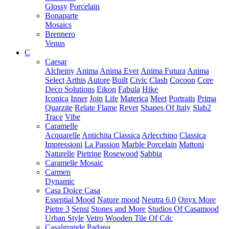
Glossy
Porcelain
Bonaparte
Mosaics
Brennero
Venus
C
Caesar
Alchemy
Anima
Anima Ever
Anima Futura
Anima
Select
Arthis
Autore
Built
Civic
Clash
Cocoon
Core
Deco Solutions
Eikon
Fabula
Hike
Iconica
Inner
Join
Life
Materica
Meet
Portraits
Prima
Quarzite
Relate Flame
Rever
Shapes Of Italy
Slab2
Trace
Vibe
Caramelle
Acquarelle
Antichita Classica
Arlecchino
Classica
Impressioni
La Passion
Marble Porcelain
Mattoni
Naturelle
Pietrine
Rosewood
Sabbia
Caramelle Mosaic
Carmen
Dynamic
Casa Dolce Casa
Essential Mood
Nature mood
Neutra 6.0
Onyx More
Pietre 3
Sensi
Stones and More
Studios Of Casamood
Urban Style
Vetro
Wooden Tile Of Cdc
Casalgrande Padana