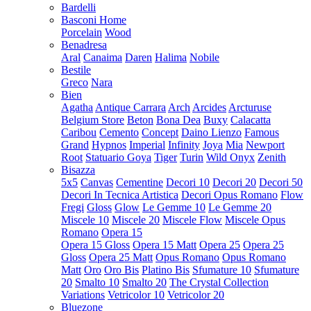
Bardelli
Basconi Home
Porcelain
Wood
Benadresa
Aral
Canaima
Daren
Halima
Nobile
Bestile
Greco
Nara
Bien
Agatha
Antique Carrara
Arch
Arcides
Arcturuse
Belgium Store
Beton
Bona Dea
Buxy
Calacatta
Caribou
Cemento
Concept
Daino Lienzo
Famous
Grand
Hypnos
Imperial
Infinity
Joya
Mia
Newport
Root
Statuario Goya
Tiger
Turin
Wild Onyx
Zenith
Bisazza
5x5
Canvas
Cementine
Decori 10
Decori 20
Decori 50
Decori In Tecnica Artistica
Decori Opus Romano
Flow
Fregi
Gloss
Glow
Le Gemme 10
Le Gemme 20
Miscele 10
Miscele 20
Miscele Flow
Miscele Opus
Romano
Opera 15
Opera 15 Gloss
Opera 15 Matt
Opera 25
Opera 25
Gloss
Opera 25 Matt
Opus Romano
Opus Romano
Matt
Oro
Oro Bis
Platino Bis
Sfumature 10
Sfumature
20
Smalto 10
Smalto 20
The Crystal Collection
Variations
Vetricolor 10
Vetricolor 20
Bluezone