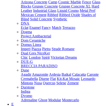
Arizona Concrete
Camp
Cosmic Marble
Fence
Glass
Blocks
Grunge Concrete
Grunge Concrete XL
Hard
Leather
Industrial Glass
Liquid Cosmo
Metal Perf
Mexican Cement
Ribbed
Ribbed Oxide
Shades of
Blind
Solid Concrete
Synthetic
DNA
Eclat
Enamel
Fancy
Match
Terrazzo
Dogma
Project Antibacterial
Dom Ceramiche
Domus Linea
Imperi
Piazza
Pietra
Strade Romane
Dual Gres NiceKer
Chic
London
Spirit
Victorian Dreams
DUE-G
BRECCIA PARADISO
Dune
Agadir
Amazonite
Ardesia
Baikal
Calacatta
Caronte
Cremabella
Diurne
Flat
Kit-Kat Mosaic
Leonardo
Mintons
Nusa
Quercus
Selene
Zement
Durstone
Indiga
Dvomo
Adrenaline
Ghost
Modular
Montecarlo
E