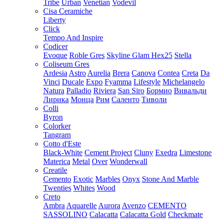
Tribe
Urban
Venetian
Vodevil
Cisa Ceramiche
Liberty
Click
Tempo And Inspire
Codicer
Evoque
Roble Gres
Skyline Glam Hex25
Stella
Coliseum Gres
Ardesia
Astro
Aurelia
Brera
Canova
Contea
Creta
Da
Vinci
Ducale
Expo
Fyamma
Lifestyle
Michelangelo
Natura
Palladio
Riviera
San Siro
Бормио
Вивальди
Лирика
Монца
Рим
Саленто
Тиволи
Colli
Byron
Colorker
Tangram
Cotto d'Este
Black-White
Cement Project
Cluny
Exedra
Limestone
Materica
Metal
Over
Wonderwall
Creatile
Cemento
Exotic
Marbles
Onyx
Stone And Marble
Twenties
Whites
Wood
Creto
Ambra
Aquarelle
Aurora
Avenzo
CEMENTO
SASSOLINO
Calacatta
Calacatta Gold
Checkmate