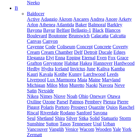
Neeko
B
Baldocer
Active
Adaggio
Akrom
Ancares
Andrea
Anore
Arkety
Arlon
Athenea
Atlantida
Baker
Balmoral
Barkley
Bayona
Bayur
Belfast
Bellagio-1
Black
Blancos
Boulevard
Boutonne
Brunswich
Calacatta
Calcutta
Canvas
Canyon
Cayenne
Code
Coliseum
Concept
Concrete
Coverty
Cream
Cream Chamber
Delf
Detroit
Ducale
Edges
Eleganza
Elyt
Enna
Epping
Eternal
Even
Fox
Grace
Grafton
Greystone
Habitat
Hakea
Hannover
Hardwood
Hedby
Hydra
Iceland
Invictus
June
Kaliva
Kamba
Kauri
Kavala
Kotibe
Kunny
Larchwood
Leeds
Liverpool
Lux Marmorea
Maia
Maine
Maryland
Michigan
Milos
Mon
Muretto
Naoki
Navora
Neve
Satin
Nexside
Nikea
Nimes
Niove
Noah
Ohio
Oneway
Otawa
Oxiline
Ozone
Parsel
Patmos
Pembrey
Pienza
Pierre
Piggot
Polaris
Portoro
Prospect
Quarzite
Quios
Raschel
Riscal
Riverdale
Rodano
Sanford
Savona
Seul
Shetland
Shira
Silver
Sitka
Solid
Statuario
Storm
Sunshine
Sutton
Tasos
Tennessee
Ural
Urban
Vancouver
Vanglih
Venice
Wacom
Wooden
Yale
York
Zermatt