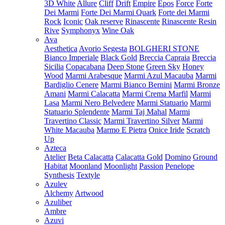
3D White
Allure
Cliff
Drift
Empire
Epos
Force
Forte
Dei Marmi
Forte Dei Marmi Quark
Forte dei Marmi
Rock
Iconic
Oak reserve
Rinascente
Rinascente Resin
Rive
Symphonyx
Wine Oak
Ava
Aesthetica
Avorio Segesta
BOLGHERI STONE
Bianco Imperiale
Black Gold
Breccia Capraia
Breccia
Sicilia
Copacabana
Deep Stone
Green Sky
Honey
Wood
Marmi Arabesque
Marmi Azul Macauba
Marmi
Bardiglio Cenere
Marmi Bianco Bernini
Marmi Bronze
Amani
Marmi Calacatta
Marmi Crema Marfil
Marmi
Lasa
Marmi Nero Belvedere
Marmi Statuario
Marmi
Statuario Splendente
Marmi Taj Mahal
Marmi
Travertino Classic
Marmi Travertino Silver
Marmi
White Macauba
Marmo E Pietra
Onice Iride
Scratch
Up
Azteca
Atelier
Beta Calacatta
Calacatta Gold
Domino
Ground
Habitat
Moonland
Moonlight
Passion
Penelope
Synthesis
Textyle
Azulev
Alchemy
Artwood
Azuliber
Ambre
Azuvi