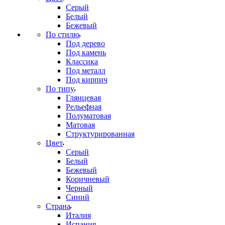
Серый
Белый
Бежевый
По стилю
Под дерево
Под камень
Классика
Под металл
Под кирпич
По типу
Глянцевая
Рельефная
Полуматовая
Матовая
Структурированная
Цвет
Серый
Белый
Бежевый
Коричневый
Черный
Синий
Страна
Италия
Испания