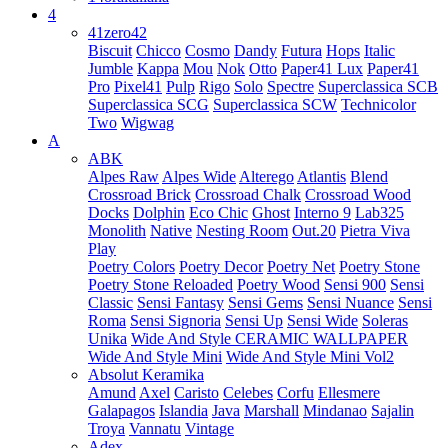
4
41zero42
Biscuit
Chicco
Cosmo
Dandy
Futura
Hops
Italic
Jumble
Kappa
Mou
Nok
Otto
Paper41 Lux
Paper41
Pro
Pixel41
Pulp
Rigo
Solo
Spectre
Superclassica SCB
Superclassica SCG
Superclassica SCW
Technicolor
Two
Wigwag
A
ABK
Alpes Raw
Alpes Wide
Alterego
Atlantis
Blend
Crossroad Brick
Crossroad Chalk
Crossroad Wood
Docks
Dolphin
Eco Chic
Ghost
Interno 9
Lab325
Monolith
Native
Nesting Room
Out.20
Pietra Viva
Play
Poetry Colors
Poetry Decor
Poetry Net
Poetry Stone
Poetry Stone Reloaded
Poetry Wood
Sensi 900
Sensi
Classic
Sensi Fantasy
Sensi Gems
Sensi Nuance
Sensi
Roma
Sensi Signoria
Sensi Up
Sensi Wide
Soleras
Unika
Wide And Style CERAMIC WALLPAPER
Wide And Style Mini
Wide And Style Mini Vol2
Absolut Keramika
Amund
Axel
Caristo
Celebes
Corfu
Ellesmere
Galapagos
Islandia
Java
Marshall
Mindanao
Sajalin
Troya
Vannatu
Vintage
Adex