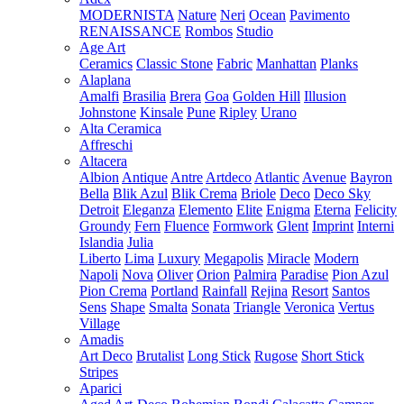
MODERNISTA
Nature
Neri
Ocean
Pavimento
RENAISSANCE
Rombos
Studio
Age Art
Ceramics
Classic Stone
Fabric
Manhattan
Planks
Alaplana
Amalfi
Brasilia
Brera
Goa
Golden Hill
Illusion
Johnstone
Kinsale
Pune
Ripley
Urano
Alta Ceramica
Affreschi
Altacera
Albion
Antique
Antre
Artdeco
Atlantic
Avenue
Bayron
Bella
Blik Azul
Blik Crema
Briole
Deco
Deco Sky
Detroit
Eleganza
Elemento
Elite
Enigma
Eterna
Felicity
Groundy
Fern
Fluence
Formwork
Glent
Imprint
Interni
Islandia
Julia
Liberto
Lima
Luxury
Megapolis
Miracle
Modern
Napoli
Nova
Oliver
Orion
Palmira
Paradise
Pion Azul
Pion Crema
Portland
Rainfall
Rejina
Resort
Santos
Sens
Shape
Smalta
Sonata
Triangle
Veronica
Vertus
Village
Amadis
Art Deco
Brutalist
Long Stick
Rugose
Short Stick
Stripes
Aparici