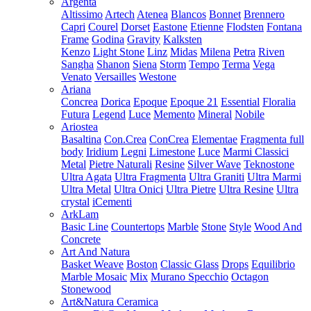
Argenta
Altissimo
Artech
Atenea
Blancos
Bonnet
Brennero
Capri
Courel
Dorset
Eastone
Etienne
Flodsten
Fontana
Frame
Godina
Gravity
Kalksten
Kenzo
Light Stone
Linz
Midas
Milena
Petra
Riven
Sangha
Shanon
Siena
Storm
Tempo
Terma
Vega
Venato
Versailles
Westone
Ariana
Concrea
Dorica
Epoque
Epoque 21
Essential
Floralia
Futura
Legend
Luce
Memento
Mineral
Nobile
Ariostea
Basaltina
Con.Crea
ConCrea
Elementae
Fragmenta full
body
Iridium
Legni
Limestone
Luce
Marmi Classici
Metal
Pietre Naturali
Resine
Silver Wave
Teknostone
Ultra Agata
Ultra Fragmenta
Ultra Graniti
Ultra Marmi
Ultra Metal
Ultra Onici
Ultra Pietre
Ultra Resine
Ultra
crystal
iCementi
ArkLam
Basic Line
Countertops
Marble
Stone
Style
Wood And
Concrete
Art And Natura
Basket Weave
Boston
Classic Glass
Drops
Equilibrio
Marble Mosaic
Mix
Murano Specchio
Octagon
Stonewood
Art&Natura Ceramica