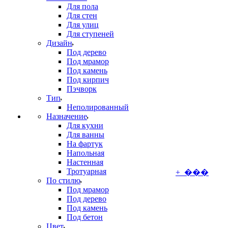
Для пола
Для стен
Для улиц
Для ступеней
Дизайн
Под дерево
Под мрамор
Под камень
Под кирпич
Пэчворк
Тип
Неполированный
Назначение
Для кухни
Для ванны
На фартук
Напольная
Настенная
Тротуарная
+ ���
По стилю
Под мрамор
Под дерево
Под камень
Под бетон
Цвет