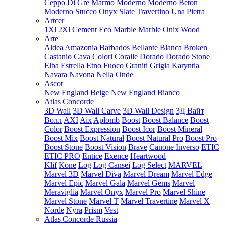
Ceppo Di Gre
Marmo
Moderno
Moderno Beton
Moderno Stucco
Onyx
Slate
Travertino
Una Pietra
Artcer
1Xl
2Xl
Cement
Eco Marble
Marble
Onix
Wood
Arte
Aldea
Amazonia
Barbados
Bellante
Blanca
Broken
Castanio
Cava
Colori
Coralle
Dorado
Dorado Stone
Elba
Estrella
Etno
Fuoco
Graniti
Grigia
Karyntia
Navara
Navona
Nella
Onde
Ascot
New England Beige
New England Bianco
Atlas Concorde
3D Wall
3D Wall Carve
3D Wall Design
3Д Вайт
Волл
AXI
Aix
Aplomb
Boost
Boost Balance
Boost
Color
Boost Expression
Boost Icor
Boost Mineral
Boost Mix
Boost Natural
Boost Natural Pro
Boost Pro
Boost Stone
Boost Vision
Brave
Canone Inverso
ETIC
ETIC PRO
Entice
Exence
Heartwood
Klif
Kone
Log
Log Cansei
Log Select
MARVEL
Marvel 3D
Marvel Diva
Marvel Dream
Marvel Edge
Marvel Epic
Marvel Gala
Marvel Gems
Marvel
Meraviglia
Marvel Onyx
Marvel Pro
Marvel Shine
Marvel Stone
Marvel T
Marvel Travertine
Marvel X
Norde
Nyra
Prism
Vest
Atlas Concorde Russia