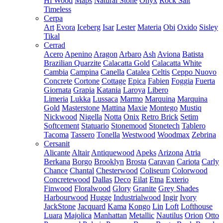
Hi Wood
Maps
Natural Stone
Onyx
Rock Salt
Timeless
Cerpa
Art
Evora
Iceberg
Isar
Lester
Materia
Obi
Oxido
Sisley
Tikal
Cerrad
Acero
Apenino
Aragon
Arbaro
Ash
Aviona
Batista
Brazilian Quarzite
Calacatta Gold
Calacatta White
Cambia
Campina
Canella
Catalea
Celtis
Ceppo Nuovo
Concrete
Cortone
Cottage
Epica
Fabien
Foggia
Fuerta
Giornata
Grapia
Katania
Laroya
Libero
Limeria
Lukka
Lussaca
Marmo
Marquina
Marquina
Gold
Masterstone
Mattina
Maxie
Montego
Mustiq
Nickwood
Nigella
Notta
Onix
Retro Brick
Setim
Softcement
Statuario
Stonemood
Stonetech
Tablero
Tacoma
Tassero
Tonella
Westwood
Woodmax
Zebrina
Cersanit
Alicante
Altair
Antiquewood
Apeks
Arizona
Atria
Berkana
Borgo
Brooklyn
Brosta
Caravan
Cariota
Carly
Chance
Chantal
Chesterwood
Coliseum
Colorwood
Concretewood
Dallas
Deco
Eilat
Etna
Exterio
Finwood
Floralwood
Glory
Granite
Grey Shades
Harbourwood
Hugge
Industrialwood
Ingir
Ivory
JackStone
Jacquard
Kama
Kongo
Lin
Loft
Lofthouse
Luara
Majolica
Manhattan
Metallic
Nautilus
Orion
Otto