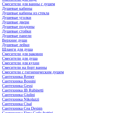
Смесители для ванны с душем
Душевые кабины
Душевые кабины из стекла
Душевые уголки
Душевые двери
Душевые поддоны
Душевые стойки
Душевые панели
Верхние души
Душевые лейки
Шланги для душа
Смесители для раковин
Смесители для душа
Смесители для кухни
Смесители на борт ванны
Смесители с гигиеническим душем
Сантехника Remer
Сантехника Bossini
Сантехника Gessi
Сантехника IB Rubinetti
Сантехника Giulini
Сантехника Nikolazzi
Сантехника Cisal
Сантехника Cea Design
Сантехника Fima Carlo frattini