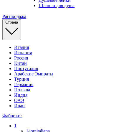
Душевые лейки
Шланги для душа
Распродажа
Страна
Италия
Испания
Россия
Китай
Португалия
Арабские Эмираты
Турция
Германия
Польша
Индия
ОАЭ
Иран
Фабрики:
1
14oraitaliana