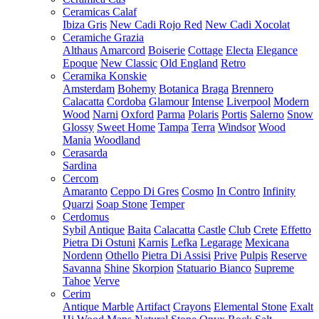
Ceramicas Calaf
Ibiza Gris
New Cadi Rojo Red
New Cadi Xocolat
Ceramiche Grazia
Althaus
Amarcord
Boiserie
Cottage
Electa
Elegance
Epoque
New Classic
Old England
Retro
Ceramika Konskie
Amsterdam
Bohemy
Botanica
Braga
Brennero
Calacatta
Cordoba
Glamour
Intense
Liverpool
Modern
Wood
Narni
Oxford
Parma
Polaris
Portis
Salerno
Snow
Glossy
Sweet Home
Tampa
Terra
Windsor
Wood
Mania
Woodland
Cerasarda
Sardina
Cercom
Amaranto
Ceppo Di Gres
Cosmo
In Contro
Infinity
Quarzi
Soap Stone
Temper
Cerdomus
Sybil
Antique
Baita
Calacatta
Castle
Club
Crete
Effetto
Pietra Di Ostuni
Karnis
Lefka
Legarage
Mexicana
Nordenn
Othello
Pietra Di Assisi
Prive
Pulpis
Reserve
Savanna
Shine
Skorpion
Statuario Bianco
Supreme
Tahoe
Verve
Cerim
Antique Marble
Artifact
Crayons
Elemental Stone
Exalt