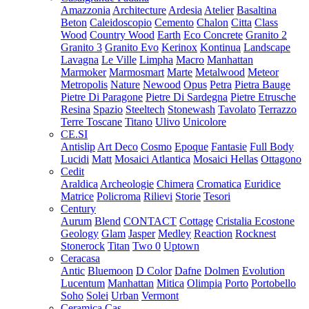
Amazzonia
Architecture
Ardesia
Atelier
Basaltina
Beton
Caleidoscopio
Cemento
Chalon
Citta
Class
Wood
Country Wood
Earth
Eco Concrete
Granito 2
Granito 3
Granito Evo
Kerinox
Kontinua
Landscape
Lavagna
Le Ville
Limpha
Macro
Manhattan
Marmoker
Marmosmart
Marte
Metalwood
Meteor
Metropolis
Nature
Newood
Opus
Petra
Pietra Bauge
Pietre Di Paragone
Pietre Di Sardegna
Pietre Etrusche
Resina
Spazio
Steeltech
Stonewash
Tavolato
Terrazzo
Terre Toscane
Titano
Ulivo
Unicolore
CE.SI
Antislip
Art Deco
Cosmo
Epoque
Fantasie
Full Body
Lucidi
Matt
Mosaici Atlantica
Mosaici Hellas
Ottagono
Cedit
Araldica
Archeologie
Chimera
Cromatica
Euridice
Matrice
Policroma
Rilievi
Storie
Tesori
Century
Aurum
Blend
CONTACT
Cottage
Cristalia
Ecostone
Geology
Glam
Jasper
Medley
Reaction
Rocknest
Stonerock
Titan
Two 0
Uptown
Ceracasa
Antic
Bluemoon
D Color
Dafne
Dolmen
Evolution
Lucentum
Manhattan
Mitica
Olimpia
Porto
Portobello
Soho
Solei
Urban
Vermont
Ceramica Cas