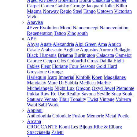
Aged
Art-Deco
Bohemian
Bondi
Calacatta
Camper
Carpet
Corten
Gatsby
Grunge
Jacquard
Joliet
Kilim
Magma
Norway
Regio
Steel
Tango
Uptown
Victorian
Vivid
Apavisa
4Ever
Evolution
Mood
Nanoconcept
Nanoevolution
Regeneration
Tattoo
Zinc
south
APE
Abyss
Agate
Alexandria
Alpi Green
Ama
Antico
Casale
Arabescato
Argillae
Augustus
Aurora
Bellagio
Black Hispania
Brianna
Burlington
Calacatta
Camelot
Caprice
Ceppo
Clos
Colourful
Cross
Dahlia
Eight
Fables
Fleur
Floriane
Four Seasons
Gold Hard
Greystone
Grunge
Harlequin
Icaro
Imperial
Kinfolk
Koen
Magallanes
Mandalay
Mare Di Sabbia
Medicea Marble
Michelangelo
Night Lux
Oregon
Oxyd Jewel
Piemonte
Pukka
Raw
Re Use
Reality
Savona
Seville
Snap
Souk
Statuary Venato
Tibur
Tonality
Twist
Vintage
Volterra
Wabi Sabi
Work
Appiani
Anthologhia
Coloniale
Fusion
Memorie
Metal
Poetic
Arcana
CROCCANTE
Komi
Les Bijoux
Ribe & Elburg
Stracciatella
Zaletti