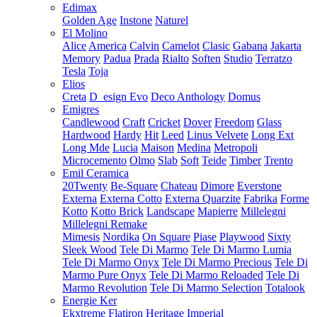
Edimax
Golden Age
Instone
Naturel
El Molino
Alice
America
Calvin
Camelot
Clasic
Gabana
Jakarta
Memory
Padua
Prada
Rialto
Soften
Studio
Terratzo
Tesla
Toja
Elios
Creta
D_esign Evo
Deco Anthology
Domus
Emigres
Candlewood
Craft
Cricket
Dover
Freedom
Glass
Hardwood
Hardy
Hit
Leed
Linus Velvete
Long Ext
Long Mde
Lucia
Maison
Medina
Metropoli
Microcemento
Olmo
Slab
Soft
Teide
Timber
Trento
Emil Ceramica
20Twenty
Be-Square
Chateau
Dimore
Everstone
Externa
Externa Cotto
Externa Quarzite
Fabrika
Forme
Kotto
Kotto Brick
Landscape
Mapierre
Millelegni
Millelegni Remake
Mimesis
Nordika
On Square
Piase
Playwood
Sixty
Sleek Wood
Tele Di Marmo
Tele Di Marmo Lumia
Tele Di Marmo Onyx
Tele Di Marmo Precious
Tele Di
Marmo Pure Onyx
Tele Di Marmo Reloaded
Tele Di
Marmo Revolution
Tele Di Marmo Selection
Totalook
Energie Ker
Ekxtreme
Flatiron
Heritage
Imperial