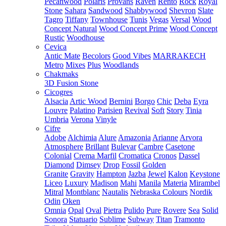
Pecanwood
Polaris
Provans
Raven
Rento
Rock
Royal
Stone
Sahara
Sandwood
Shabbywood
Shevron
Slate
Tagro
Tiffany
Townhouse
Tunis
Vegas
Versal
Wood
Concept Natural
Wood Concept Prime
Wood Concept
Rustic
Woodhouse
Cevica
Antic Mate
Becolors
Good Vibes
MARRAKECH
Metro
Mixes
Plus
Woodlands
Chakmaks
3D Fusion Stone
Cicogres
Alsacia
Artic Wood
Bernini
Borgo
Chic
Deba
Eyra
Louvre
Palatino
Parisien
Revival
Soft
Story
Tinia
Umbria
Verona
Vinyle
Cifre
Adobe
Alchimia
Alure
Amazonia
Arianne
Arvora
Atmosphere
Brillant
Bulevar
Cambre
Casetone
Colonial
Crema Marfil
Cromatica
Cronos
Dassel
Diamond
Dimsey
Drop
Fossil
Golden
Granite
Gravity
Hampton
Jazba
Jewel
Kalon
Keystone
Liceo
Luxury
Madison
Mahi
Manila
Materia
Mirambel
Mitral
Montblanc
Nautalis
Nebraska Colours
Nordik
Odin
Oken
Omnia
Opal
Oval
Pietra
Pulido
Pure
Rovere
Sea
Solid
Sonora
Statuario
Sublime
Subway
Titan
Tramonto