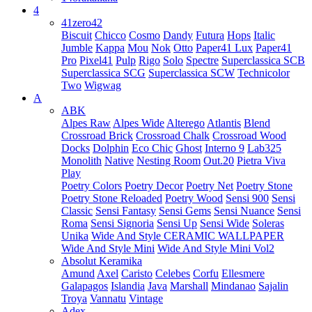
4
41zero42
Biscuit
Chicco
Cosmo
Dandy
Futura
Hops
Italic
Jumble
Kappa
Mou
Nok
Otto
Paper41 Lux
Paper41
Pro
Pixel41
Pulp
Rigo
Solo
Spectre
Superclassica SCB
Superclassica SCG
Superclassica SCW
Technicolor
Two
Wigwag
A
ABK
Alpes Raw
Alpes Wide
Alterego
Atlantis
Blend
Crossroad Brick
Crossroad Chalk
Crossroad Wood
Docks
Dolphin
Eco Chic
Ghost
Interno 9
Lab325
Monolith
Native
Nesting Room
Out.20
Pietra Viva
Play
Poetry Colors
Poetry Decor
Poetry Net
Poetry Stone
Poetry Stone Reloaded
Poetry Wood
Sensi 900
Sensi
Classic
Sensi Fantasy
Sensi Gems
Sensi Nuance
Sensi
Roma
Sensi Signoria
Sensi Up
Sensi Wide
Soleras
Unika
Wide And Style CERAMIC WALLPAPER
Wide And Style Mini
Wide And Style Mini Vol2
Absolut Keramika
Amund
Axel
Caristo
Celebes
Corfu
Ellesmere
Galapagos
Islandia
Java
Marshall
Mindanao
Sajalin
Troya
Vannatu
Vintage
Adex