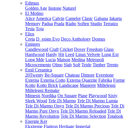
Edimax
Golden Age
Instone
Naturel
El Molino
Alice
America
Calvin
Camelot
Clasic
Gabana
Jakarta
Memory
Padua
Prada
Rialto
Soften
Studio
Terratzo
Tesla
Toja
Elios
Creta
D_esign Evo
Deco Anthology
Domus
Emigres
Candlewood
Craft
Cricket
Dover
Freedom
Glass
Hardwood
Hardy
Hit
Leed
Linus Velvete
Long Ext
Long Mde
Lucia
Maison
Medina
Metropoli
Microcemento
Olmo
Slab
Soft
Teide
Timber
Trento
Emil Ceramica
20Twenty
Be-Square
Chateau
Dimore
Everstone
Externa
Externa Cotto
Externa Quarzite
Fabrika
Forme
Kotto
Kotto Brick
Landscape
Mapierre
Millelegni
Millelegni Remake
Mimesis
Nordika
On Square
Piase
Playwood
Sixty
Sleek Wood
Tele Di Marmo
Tele Di Marmo Lumia
Tele Di Marmo Onyx
Tele Di Marmo Precious
Tele Di
Marmo Pure Onyx
Tele Di Marmo Reloaded
Tele Di
Marmo Revolution
Tele Di Marmo Selection
Totalook
Energie Ker
Ekxtreme
Flatiron
Heritage
Imperial