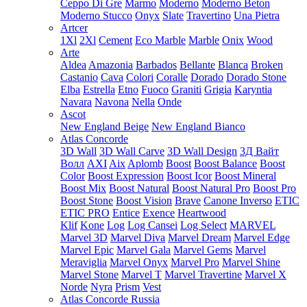
Ceppo Di Gre
Marmo
Moderno
Moderno Beton
Moderno Stucco
Onyx
Slate
Travertino
Una Pietra
Artcer
1Xl
2Xl
Cement
Eco Marble
Marble
Onix
Wood
Arte
Aldea
Amazonia
Barbados
Bellante
Blanca
Broken
Castanio
Cava
Colori
Coralle
Dorado
Dorado Stone
Elba
Estrella
Etno
Fuoco
Graniti
Grigia
Karyntia
Navara
Navona
Nella
Onde
Ascot
New England Beige
New England Bianco
Atlas Concorde
3D Wall
3D Wall Carve
3D Wall Design
3Д Вайт
Волл
AXI
Aix
Aplomb
Boost
Boost Balance
Boost
Color
Boost Expression
Boost Icor
Boost Mineral
Boost Mix
Boost Natural
Boost Natural Pro
Boost Pro
Boost Stone
Boost Vision
Brave
Canone Inverso
ETIC
ETIC PRO
Entice
Exence
Heartwood
Klif
Kone
Log
Log Cansei
Log Select
MARVEL
Marvel 3D
Marvel Diva
Marvel Dream
Marvel Edge
Marvel Epic
Marvel Gala
Marvel Gems
Marvel
Meraviglia
Marvel Onyx
Marvel Pro
Marvel Shine
Marvel Stone
Marvel T
Marvel Travertine
Marvel X
Norde
Nyra
Prism
Vest
Atlas Concorde Russia