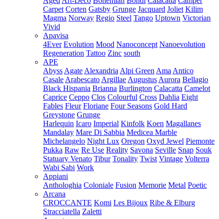
Aged
Art-Deco
Bohemian
Bondi
Calacatta
Camper
Carpet
Corten
Gatsby
Grunge
Jacquard
Joliet
Kilim
Magma
Norway
Regio
Steel
Tango
Uptown
Victorian
Vivid
Apavisa
4Ever
Evolution
Mood
Nanoconcept
Nanoevolution
Regeneration
Tattoo
Zinc
south
APE
Abyss
Agate
Alexandria
Alpi Green
Ama
Antico
Casale
Arabescato
Argillae
Augustus
Aurora
Bellagio
Black Hispania
Brianna
Burlington
Calacatta
Camelot
Caprice
Ceppo
Clos
Colourful
Cross
Dahlia
Eight
Fables
Fleur
Floriane
Four Seasons
Gold Hard
Greystone
Grunge
Harlequin
Icaro
Imperial
Kinfolk
Koen
Magallanes
Mandalay
Mare Di Sabbia
Medicea Marble
Michelangelo
Night Lux
Oregon
Oxyd Jewel
Piemonte
Pukka
Raw
Re Use
Reality
Savona
Seville
Snap
Souk
Statuary Venato
Tibur
Tonality
Twist
Vintage
Volterra
Wabi Sabi
Work
Appiani
Anthologhia
Coloniale
Fusion
Memorie
Metal
Poetic
Arcana
CROCCANTE
Komi
Les Bijoux
Ribe & Elburg
Stracciatella
Zaletti