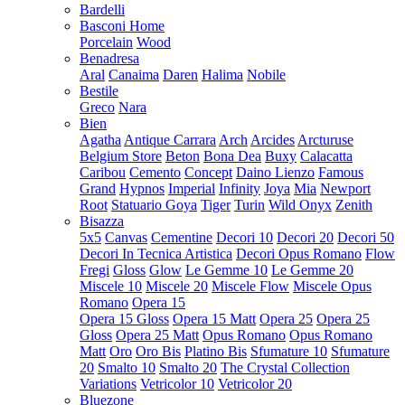
Bardelli
Basconi Home
Porcelain
Wood
Benadresa
Aral
Canaima
Daren
Halima
Nobile
Bestile
Greco
Nara
Bien
Agatha
Antique Carrara
Arch
Arcides
Arcturuse
Belgium Store
Beton
Bona Dea
Buxy
Calacatta
Caribou
Cemento
Concept
Daino Lienzo
Famous
Grand
Hypnos
Imperial
Infinity
Joya
Mia
Newport
Root
Statuario Goya
Tiger
Turin
Wild Onyx
Zenith
Bisazza
5x5
Canvas
Cementine
Decori 10
Decori 20
Decori 50
Decori In Tecnica Artistica
Decori Opus Romano
Flow
Fregi
Gloss
Glow
Le Gemme 10
Le Gemme 20
Miscele 10
Miscele 20
Miscele Flow
Miscele Opus
Romano
Opera 15
Opera 15 Gloss
Opera 15 Matt
Opera 25
Opera 25
Gloss
Opera 25 Matt
Opus Romano
Opus Romano
Matt
Oro
Oro Bis
Platino Bis
Sfumature 10
Sfumature
20
Smalto 10
Smalto 20
The Crystal Collection
Variations
Vetricolor 10
Vetricolor 20
Bluezone