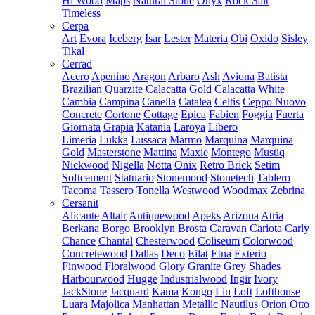
Hi Wood
Maps
Natural Stone
Onyx
Rock Salt
Timeless
Cerpa
Art
Evora
Iceberg
Isar
Lester
Materia
Obi
Oxido
Sisley
Tikal
Cerrad
Acero
Apenino
Aragon
Arbaro
Ash
Aviona
Batista
Brazilian Quarzite
Calacatta Gold
Calacatta White
Cambia
Campina
Canella
Catalea
Celtis
Ceppo Nuovo
Concrete
Cortone
Cottage
Epica
Fabien
Foggia
Fuerta
Giornata
Grapia
Katania
Laroya
Libero
Limeria
Lukka
Lussaca
Marmo
Marquina
Marquina
Gold
Masterstone
Mattina
Maxie
Montego
Mustiq
Nickwood
Nigella
Notta
Onix
Retro Brick
Setim
Softcement
Statuario
Stonemood
Stonetech
Tablero
Tacoma
Tassero
Tonella
Westwood
Woodmax
Zebrina
Cersanit
Alicante
Altair
Antiquewood
Apeks
Arizona
Atria
Berkana
Borgo
Brooklyn
Brosta
Caravan
Cariota
Carly
Chance
Chantal
Chesterwood
Coliseum
Colorwood
Concretewood
Dallas
Deco
Eilat
Etna
Exterio
Finwood
Floralwood
Glory
Granite
Grey Shades
Harbourwood
Hugge
Industrialwood
Ingir
Ivory
JackStone
Jacquard
Kama
Kongo
Lin
Loft
Lofthouse
Luara
Majolica
Manhattan
Metallic
Nautilus
Orion
Otto