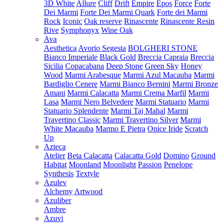
3D White
Allure
Cliff
Drift
Empire
Epos
Force
Forte
Dei Marmi
Forte Dei Marmi Quark
Forte dei Marmi
Rock
Iconic
Oak reserve
Rinascente
Rinascente Resin
Rive
Symphonyx
Wine Oak
Ava
Aesthetica
Avorio Segesta
BOLGHERI STONE
Bianco Imperiale
Black Gold
Breccia Capraia
Breccia
Sicilia
Copacabana
Deep Stone
Green Sky
Honey
Wood
Marmi Arabesque
Marmi Azul Macauba
Marmi
Bardiglio Cenere
Marmi Bianco Bernini
Marmi Bronze
Amani
Marmi Calacatta
Marmi Crema Marfil
Marmi
Lasa
Marmi Nero Belvedere
Marmi Statuario
Marmi
Statuario Splendente
Marmi Taj Mahal
Marmi
Travertino Classic
Marmi Travertino Silver
Marmi
White Macauba
Marmo E Pietra
Onice Iride
Scratch
Up
Azteca
Atelier
Beta Calacatta
Calacatta Gold
Domino
Ground
Habitat
Moonland
Moonlight
Passion
Penelope
Synthesis
Textyle
Azulev
Alchemy
Artwood
Azuliber
Ambre
Azuvi