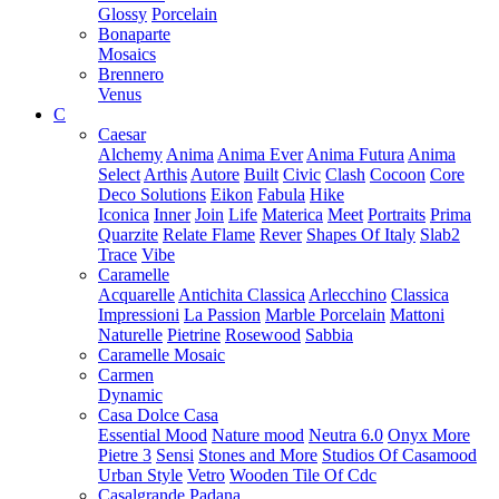
Glossy
Porcelain
Bonaparte
Mosaics
Brennero
Venus
C
Caesar
Alchemy
Anima
Anima Ever
Anima Futura
Anima
Select
Arthis
Autore
Built
Civic
Clash
Cocoon
Core
Deco Solutions
Eikon
Fabula
Hike
Iconica
Inner
Join
Life
Materica
Meet
Portraits
Prima
Quarzite
Relate Flame
Rever
Shapes Of Italy
Slab2
Trace
Vibe
Caramelle
Acquarelle
Antichita Classica
Arlecchino
Classica
Impressioni
La Passion
Marble Porcelain
Mattoni
Naturelle
Pietrine
Rosewood
Sabbia
Caramelle Mosaic
Carmen
Dynamic
Casa Dolce Casa
Essential Mood
Nature mood
Neutra 6.0
Onyx More
Pietre 3
Sensi
Stones and More
Studios Of Casamood
Urban Style
Vetro
Wooden Tile Of Cdc
Casalgrande Padana