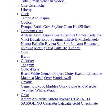
Tribe
Urban
Venetian
Vodevil
Cisa Ceramiche
Liberty
Click
Tempo And Inspire
Codicer
Evoque
Roble Gres
Skyline Glam Hex25
Stella
Coliseum Gres
Ardesia
Astro
Aurelia
Brera
Canova
Contea
Creta
Da
Vinci
Ducale
Expo
Fyamma
Lifestyle
Michelangelo
Natura
Palladio
Riviera
San Siro
Бормио
Вивальди
Лирика
Монца
Рим
Саленто
Тиволи
Colli
Byron
Colorker
Tangram
Cotto d'Este
Black-White
Cement Project
Cluny
Exedra
Limestone
Materica
Metal
Over
Wonderwall
Creatile
Cemento
Exotic
Marbles
Onyx
Stone And Marble
Twenties
Whites
Wood
Creto
Ambra
Aquarelle
Aurora
Avenzo
CEMENTO
SASSOLINO
Calacatta
Calacatta Gold
Checkmate