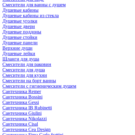
Смесители для ванны с душем
Душевые кабины
Душевые кабины из стекла
Душевые уголки
Душевые двери
Душевые поддоны
Душевые стойки
Душевые панели
Верхние души
Душевые лейки
Шланги для душа
Смесители для раковин
Смесители для душа
Смесители для кухни
Смесители на борт ванны
Смесители с гигиеническим душем
Сантехника Remer
Сантехника Bossini
Сантехника Gessi
Сантехника IB Rubinetti
Сантехника Giulini
Сантехника Nikolazzi
Сантехника Cisal
Сантехника Cea Design
Сантехника Fima Carlo frattini