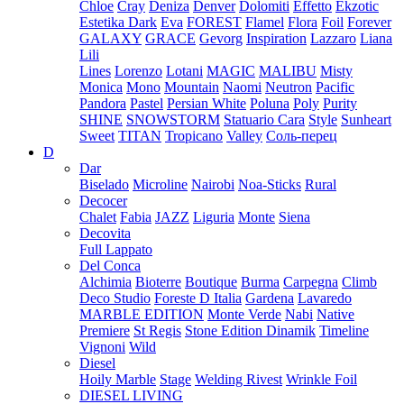
Chloe
Cray
Deniza
Denver
Dolomiti
Effetto
Ekzotic
Estetika Dark
Eva
FOREST
Flamel
Flora
Foil
Forever
GALAXY
GRACE
Gevorg
Inspiration
Lazzaro
Liana
Lili
Lines
Lorenzo
Lotani
MAGIC
MALIBU
Misty
Monica
Mono
Mountain
Naomi
Neutron
Pacific
Pandora
Pastel
Persian White
Poluna
Poly
Purity
SHINE
SNOWSTORM
Statuario Cara
Style
Sunheart
Sweet
TITAN
Tropicano
Valley
Соль-перец
D
Dar
Biselado
Microline
Nairobi
Noa-Sticks
Rural
Decocer
Chalet
Fabia
JAZZ
Liguria
Monte
Siena
Decovita
Full Lappato
Del Conca
Alchimia
Bioterre
Boutique
Burma
Carpegna
Climb
Deco Studio
Foreste D Italia
Gardena
Lavaredo
MARBLE EDITION
Monte Verde
Nabi
Native
Premiere
St Regis
Stone Edition Dinamik
Timeline
Vignoni
Wild
Diesel
Hoily Marble
Stage
Welding Rivest
Wrinkle Foil
DIESEL LIVING