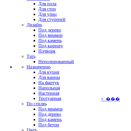
Для пола
Для стен
Для улиц
Для ступеней
Дизайн
Под дерево
Под мрамор
Под камень
Под кирпич
Пэчворк
Тип
Неполированный
Назначение
Для кухни
Для ванны
На фартук
Напольная
Настенная
Тротуарная
+ ���
По стилю
Под мрамор
Под дерево
Под камень
Под бетон
Цвет