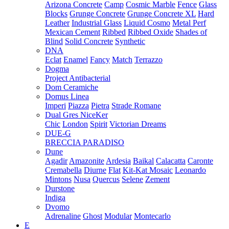
Arizona Concrete
Camp
Cosmic Marble
Fence
Glass
Blocks
Grunge Concrete
Grunge Concrete XL
Hard
Leather
Industrial Glass
Liquid Cosmo
Metal Perf
Mexican Cement
Ribbed
Ribbed Oxide
Shades of
Blind
Solid Concrete
Synthetic
DNA
Eclat
Enamel
Fancy
Match
Terrazzo
Dogma
Project Antibacterial
Dom Ceramiche
Domus Linea
Imperi
Piazza
Pietra
Strade Romane
Dual Gres NiceKer
Chic
London
Spirit
Victorian Dreams
DUE-G
BRECCIA PARADISO
Dune
Agadir
Amazonite
Ardesia
Baikal
Calacatta
Caronte
Cremabella
Diurne
Flat
Kit-Kat Mosaic
Leonardo
Mintons
Nusa
Quercus
Selene
Zement
Durstone
Indiga
Dvomo
Adrenaline
Ghost
Modular
Montecarlo
E