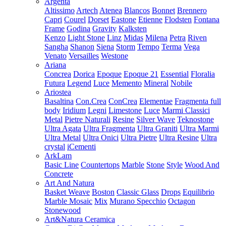
Argenta
Altissimo
Artech
Atenea
Blancos
Bonnet
Brennero
Capri
Courel
Dorset
Eastone
Etienne
Flodsten
Fontana
Frame
Godina
Gravity
Kalksten
Kenzo
Light Stone
Linz
Midas
Milena
Petra
Riven
Sangha
Shanon
Siena
Storm
Tempo
Terma
Vega
Venato
Versailles
Westone
Ariana
Concrea
Dorica
Epoque
Epoque 21
Essential
Floralia
Futura
Legend
Luce
Memento
Mineral
Nobile
Ariostea
Basaltina
Con.Crea
ConCrea
Elementae
Fragmenta full
body
Iridium
Legni
Limestone
Luce
Marmi Classici
Metal
Pietre Naturali
Resine
Silver Wave
Teknostone
Ultra Agata
Ultra Fragmenta
Ultra Graniti
Ultra Marmi
Ultra Metal
Ultra Onici
Ultra Pietre
Ultra Resine
Ultra
crystal
iCementi
ArkLam
Basic Line
Countertops
Marble
Stone
Style
Wood And
Concrete
Art And Natura
Basket Weave
Boston
Classic Glass
Drops
Equilibrio
Marble Mosaic
Mix
Murano Specchio
Octagon
Stonewood
Art&Natura Ceramica