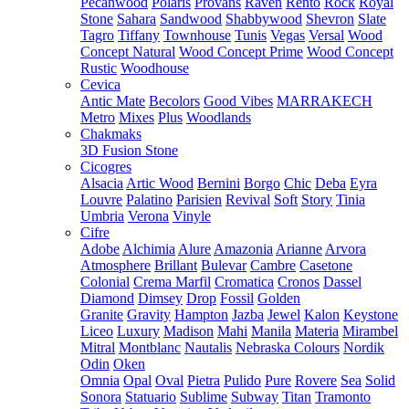
Pecanwood
Polaris
Provans
Raven
Rento
Rock
Royal
Stone
Sahara
Sandwood
Shabbywood
Shevron
Slate
Tagro
Tiffany
Townhouse
Tunis
Vegas
Versal
Wood
Concept Natural
Wood Concept Prime
Wood Concept
Rustic
Woodhouse
Cevica
Antic Mate
Becolors
Good Vibes
MARRAKECH
Metro
Mixes
Plus
Woodlands
Chakmaks
3D Fusion Stone
Cicogres
Alsacia
Artic Wood
Bernini
Borgo
Chic
Deba
Eyra
Louvre
Palatino
Parisien
Revival
Soft
Story
Tinia
Umbria
Verona
Vinyle
Cifre
Adobe
Alchimia
Alure
Amazonia
Arianne
Arvora
Atmosphere
Brillant
Bulevar
Cambre
Casetone
Colonial
Crema Marfil
Cromatica
Cronos
Dassel
Diamond
Dimsey
Drop
Fossil
Golden
Granite
Gravity
Hampton
Jazba
Jewel
Kalon
Keystone
Liceo
Luxury
Madison
Mahi
Manila
Materia
Mirambel
Mitral
Montblanc
Nautalis
Nebraska Colours
Nordik
Odin
Oken
Omnia
Opal
Oval
Pietra
Pulido
Pure
Rovere
Sea
Solid
Sonora
Statuario
Sublime
Subway
Titan
Tramonto