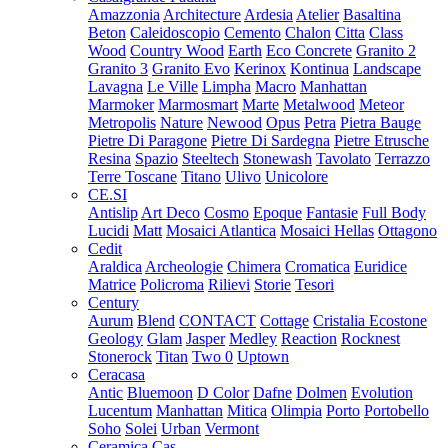
Amazzonia
Architecture
Ardesia
Atelier
Basaltina
Beton
Caleidoscopio
Cemento
Chalon
Citta
Class
Wood
Country Wood
Earth
Eco Concrete
Granito 2
Granito 3
Granito Evo
Kerinox
Kontinua
Landscape
Lavagna
Le Ville
Limpha
Macro
Manhattan
Marmoker
Marmosmart
Marte
Metalwood
Meteor
Metropolis
Nature
Newood
Opus
Petra
Pietra Bauge
Pietre Di Paragone
Pietre Di Sardegna
Pietre Etrusche
Resina
Spazio
Steeltech
Stonewash
Tavolato
Terrazzo
Terre Toscane
Titano
Ulivo
Unicolore
CE.SI
Antislip
Art Deco
Cosmo
Epoque
Fantasie
Full Body
Lucidi
Matt
Mosaici Atlantica
Mosaici Hellas
Ottagono
Cedit
Araldica
Archeologie
Chimera
Cromatica
Euridice
Matrice
Policroma
Rilievi
Storie
Tesori
Century
Aurum
Blend
CONTACT
Cottage
Cristalia
Ecostone
Geology
Glam
Jasper
Medley
Reaction
Rocknest
Stonerock
Titan
Two 0
Uptown
Ceracasa
Antic
Bluemoon
D Color
Dafne
Dolmen
Evolution
Lucentum
Manhattan
Mitica
Olimpia
Porto
Portobello
Soho
Solei
Urban
Vermont
Ceramica Cas