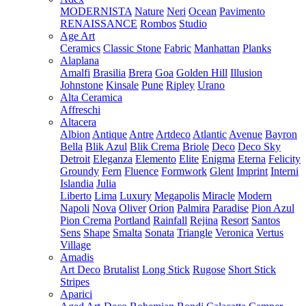
MODERNISTA
Nature
Neri
Ocean
Pavimento
RENAISSANCE
Rombos
Studio
Age Art
Ceramics
Classic Stone
Fabric
Manhattan
Planks
Alaplana
Amalfi
Brasilia
Brera
Goa
Golden Hill
Illusion
Johnstone
Kinsale
Pune
Ripley
Urano
Alta Ceramica
Affreschi
Altacera
Albion
Antique
Antre
Artdeco
Atlantic
Avenue
Bayron
Bella
Blik Azul
Blik Crema
Briole
Deco
Deco Sky
Detroit
Eleganza
Elemento
Elite
Enigma
Eterna
Felicity
Groundy
Fern
Fluence
Formwork
Glent
Imprint
Interni
Islandia
Julia
Liberto
Lima
Luxury
Megapolis
Miracle
Modern
Napoli
Nova
Oliver
Orion
Palmira
Paradise
Pion Azul
Pion Crema
Portland
Rainfall
Rejina
Resort
Santos
Sens
Shape
Smalta
Sonata
Triangle
Veronica
Vertus
Village
Amadis
Art Deco
Brutalist
Long Stick
Rugose
Short Stick
Stripes
Aparici