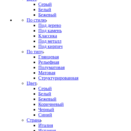
Серый
Белый
Бежевый
По стилю
Под дерево
Под камень
Классика
Под металл
Под кирпич
По типу
Глянцевая
Рельефная
Полуматовая
Матовая
Структурированная
Цвет
Серый
Белый
Бежевый
Коричневый
Черный
Синий
Страна
Италия
Испания