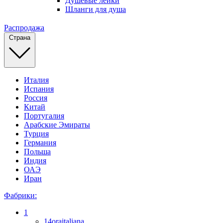
Душевые лейки
Шланги для душа
Распродажа
Страна
Италия
Испания
Россия
Китай
Португалия
Арабские Эмираты
Турция
Германия
Польша
Индия
ОАЭ
Иран
Фабрики:
1
14oraitaliana