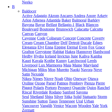
Neeko
B
Baldocer
Active
Adaggio
Akrom
Ancares
Andrea
Anore
Arkety
Arlon
Athenea
Atlantida
Baker
Balmoral
Barkley
Bayona
Bayur
Belfast
Bellagio-1
Black
Blancos
Boulevard
Boutonne
Brunswich
Calacatta
Calcutta
Canvas
Canyon
Cayenne
Code
Coliseum
Concept
Concrete
Coverty
Cream
Cream Chamber
Delf
Detroit
Ducale
Edges
Eleganza
Elyt
Enna
Epping
Eternal
Even
Fox
Grace
Grafton
Greystone
Habitat
Hakea
Hannover
Hardwood
Hedby
Hydra
Iceland
Invictus
June
Kaliva
Kamba
Kauri
Kavala
Kotibe
Kunny
Larchwood
Leeds
Liverpool
Lux Marmorea
Maia
Maine
Maryland
Michigan
Milos
Mon
Muretto
Naoki
Navora
Neve
Satin
Nexside
Nikea
Nimes
Niove
Noah
Ohio
Oneway
Otawa
Oxiline
Ozone
Parsel
Patmos
Pembrey
Pienza
Pierre
Piggot
Polaris
Portoro
Prospect
Quarzite
Quios
Raschel
Riscal
Riverdale
Rodano
Sanford
Savona
Seul
Shetland
Shira
Silver
Sitka
Solid
Statuario
Storm
Sunshine
Sutton
Tasos
Tennessee
Ural
Urban
Vancouver
Vanglih
Venice
Wacom
Wooden
Yale
York
Zermatt