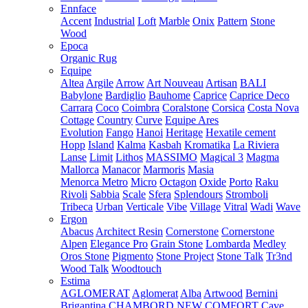
Ennface
Accent
Industrial
Loft
Marble
Onix
Pattern
Stone
Wood
Epoca
Organic Rug
Equipe
Altea
Argile
Arrow
Art Nouveau
Artisan
BALI
Babylone
Bardiglio
Bauhome
Caprice
Caprice Deco
Carrara
Coco
Coimbra
Coralstone
Corsica
Costa Nova
Cottage
Country
Curve
Equipe Ares
Evolution
Fango
Hanoi
Heritage
Hexatile cement
Hopp
Island
Kalma
Kasbah
Kromatika
La Riviera
Lanse
Limit
Lithos
MASSIMO
Magical 3
Magma
Mallorca
Manacor
Marmoris
Masia
Menorca
Metro
Micro
Octagon
Oxide
Porto
Raku
Rivoli
Sabbia
Scale
Sfera
Splendours
Stromboli
Tribeca
Urban
Verticale
Vibe
Village
Vitral
Wadi
Wave
Ergon
Abacus
Architect Resin
Cornerstone
Cornerstone
Alpen
Elegance Pro
Grain Stone
Lombarda
Medley
Oros Stone
Pigmento
Stone Project
Stone Talk
Tr3nd
Wood Talk
Woodtouch
Estima
AGLOMERAT
Aglomerat
Alba
Artwood
Bernini
Brigantina
CHAMBORD NEW
COMFORT
Cave