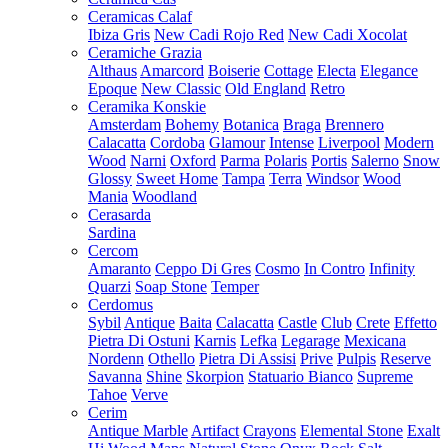
Ceramicas Calaf
Ibiza Gris
New Cadi Rojo Red
New Cadi Xocolat
Ceramiche Grazia
Althaus
Amarcord
Boiserie
Cottage
Electa
Elegance
Epoque
New Classic
Old England
Retro
Ceramika Konskie
Amsterdam
Bohemy
Botanica
Braga
Brennero
Calacatta
Cordoba
Glamour
Intense
Liverpool
Modern
Wood
Narni
Oxford
Parma
Polaris
Portis
Salerno
Snow
Glossy
Sweet Home
Tampa
Terra
Windsor
Wood
Mania
Woodland
Cerasarda
Sardina
Cercom
Amaranto
Ceppo Di Gres
Cosmo
In Contro
Infinity
Quarzi
Soap Stone
Temper
Cerdomus
Sybil
Antique
Baita
Calacatta
Castle
Club
Crete
Effetto
Pietra Di Ostuni
Karnis
Lefka
Legarage
Mexicana
Nordenn
Othello
Pietra Di Assisi
Prive
Pulpis
Reserve
Savanna
Shine
Skorpion
Statuario Bianco
Supreme
Tahoe
Verve
Cerim
Antique Marble
Artifact
Crayons
Elemental Stone
Exalt