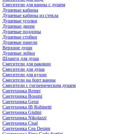
Смесители для ванны с душем
Душевые кабины
Душевые кабины из стекла
Душевые уголки
Душевые двери
Душевые поддоны
Душевые стойки
Душевые панели
Верхние души
Душевые лейки
Шланги для душа
Смесители для раковин
Смесители для душа
Смесители для кухни
Смесители на борт ванны
Смесители с гигиеническим душем
Сантехника Remer
Сантехника Bossini
Сантехника Gessi
Сантехника IB Rubinetti
Сантехника Giulini
Сантехника Nikolazzi
Сантехника Cisal
Сантехника Cea Design
Сантехника Fima Carlo frattini