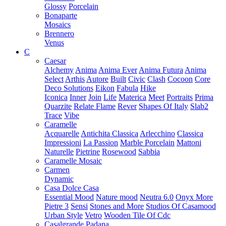
Glossy
Porcelain
Bonaparte
Mosaics
Brennero
Venus
C
Caesar
Alchemy
Anima
Anima Ever
Anima Futura
Anima
Select
Arthis
Autore
Built
Civic
Clash
Cocoon
Core
Deco Solutions
Eikon
Fabula
Hike
Iconica
Inner
Join
Life
Materica
Meet
Portraits
Prima
Quarzite
Relate Flame
Rever
Shapes Of Italy
Slab2
Trace
Vibe
Caramelle
Acquarelle
Antichita Classica
Arlecchino
Classica
Impressioni
La Passion
Marble Porcelain
Mattoni
Naturelle
Pietrine
Rosewood
Sabbia
Caramelle Mosaic
Carmen
Dynamic
Casa Dolce Casa
Essential Mood
Nature mood
Neutra 6.0
Onyx More
Pietre 3
Sensi
Stones and More
Studios Of Casamood
Urban Style
Vetro
Wooden Tile Of Cdc
Casalgrande Padana