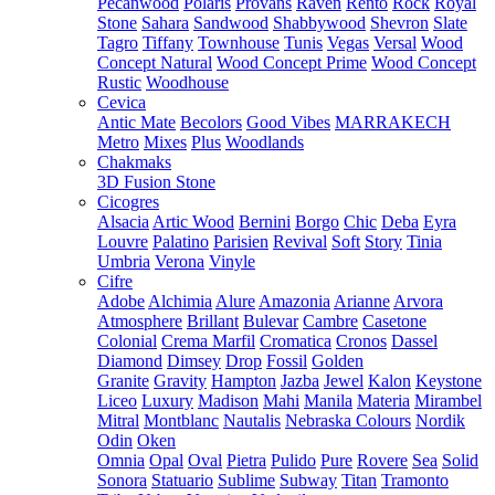
Pecanwood
Polaris
Provans
Raven
Rento
Rock
Royal
Stone
Sahara
Sandwood
Shabbywood
Shevron
Slate
Tagro
Tiffany
Townhouse
Tunis
Vegas
Versal
Wood
Concept Natural
Wood Concept Prime
Wood Concept
Rustic
Woodhouse
Cevica
Antic Mate
Becolors
Good Vibes
MARRAKECH
Metro
Mixes
Plus
Woodlands
Chakmaks
3D Fusion Stone
Cicogres
Alsacia
Artic Wood
Bernini
Borgo
Chic
Deba
Eyra
Louvre
Palatino
Parisien
Revival
Soft
Story
Tinia
Umbria
Verona
Vinyle
Cifre
Adobe
Alchimia
Alure
Amazonia
Arianne
Arvora
Atmosphere
Brillant
Bulevar
Cambre
Casetone
Colonial
Crema Marfil
Cromatica
Cronos
Dassel
Diamond
Dimsey
Drop
Fossil
Golden
Granite
Gravity
Hampton
Jazba
Jewel
Kalon
Keystone
Liceo
Luxury
Madison
Mahi
Manila
Materia
Mirambel
Mitral
Montblanc
Nautalis
Nebraska Colours
Nordik
Odin
Oken
Omnia
Opal
Oval
Pietra
Pulido
Pure
Rovere
Sea
Solid
Sonora
Statuario
Sublime
Subway
Titan
Tramonto