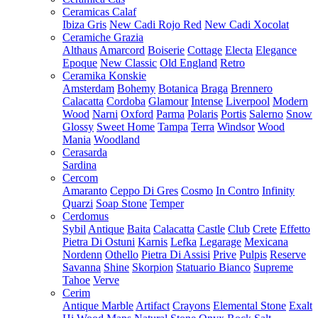
Ceramicas Calaf
Ibiza Gris
New Cadi Rojo Red
New Cadi Xocolat
Ceramiche Grazia
Althaus
Amarcord
Boiserie
Cottage
Electa
Elegance
Epoque
New Classic
Old England
Retro
Ceramika Konskie
Amsterdam
Bohemy
Botanica
Braga
Brennero
Calacatta
Cordoba
Glamour
Intense
Liverpool
Modern
Wood
Narni
Oxford
Parma
Polaris
Portis
Salerno
Snow
Glossy
Sweet Home
Tampa
Terra
Windsor
Wood
Mania
Woodland
Cerasarda
Sardina
Cercom
Amaranto
Ceppo Di Gres
Cosmo
In Contro
Infinity
Quarzi
Soap Stone
Temper
Cerdomus
Sybil
Antique
Baita
Calacatta
Castle
Club
Crete
Effetto
Pietra Di Ostuni
Karnis
Lefka
Legarage
Mexicana
Nordenn
Othello
Pietra Di Assisi
Prive
Pulpis
Reserve
Savanna
Shine
Skorpion
Statuario Bianco
Supreme
Tahoe
Verve
Cerim
Antique Marble
Artifact
Crayons
Elemental Stone
Exalt