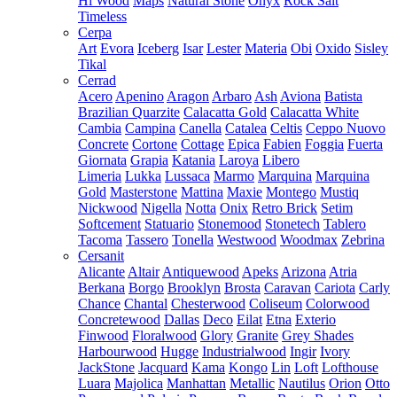
Hi Wood
Maps
Natural Stone
Onyx
Rock Salt
Timeless
Cerpa
Art
Evora
Iceberg
Isar
Lester
Materia
Obi
Oxido
Sisley
Tikal
Cerrad
Acero
Apenino
Aragon
Arbaro
Ash
Aviona
Batista
Brazilian Quarzite
Calacatta Gold
Calacatta White
Cambia
Campina
Canella
Catalea
Celtis
Ceppo Nuovo
Concrete
Cortone
Cottage
Epica
Fabien
Foggia
Fuerta
Giornata
Grapia
Katania
Laroya
Libero
Limeria
Lukka
Lussaca
Marmo
Marquina
Marquina
Gold
Masterstone
Mattina
Maxie
Montego
Mustiq
Nickwood
Nigella
Notta
Onix
Retro Brick
Setim
Softcement
Statuario
Stonemood
Stonetech
Tablero
Tacoma
Tassero
Tonella
Westwood
Woodmax
Zebrina
Cersanit
Alicante
Altair
Antiquewood
Apeks
Arizona
Atria
Berkana
Borgo
Brooklyn
Brosta
Caravan
Cariota
Carly
Chance
Chantal
Chesterwood
Coliseum
Colorwood
Concretewood
Dallas
Deco
Eilat
Etna
Exterio
Finwood
Floralwood
Glory
Granite
Grey Shades
Harbourwood
Hugge
Industrialwood
Ingir
Ivory
JackStone
Jacquard
Kama
Kongo
Lin
Loft
Lofthouse
Luara
Majolica
Manhattan
Metallic
Nautilus
Orion
Otto