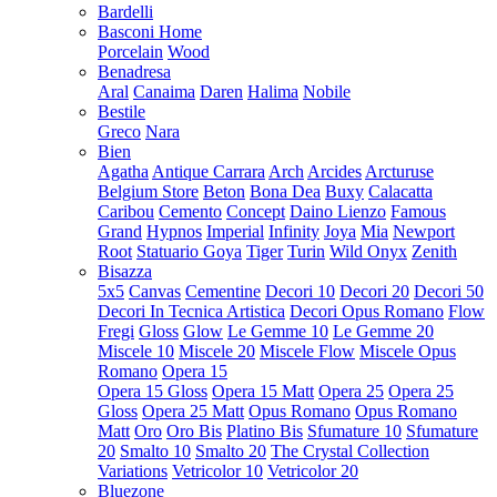
Bardelli
Basconi Home
Porcelain
Wood
Benadresa
Aral
Canaima
Daren
Halima
Nobile
Bestile
Greco
Nara
Bien
Agatha
Antique Carrara
Arch
Arcides
Arcturuse
Belgium Store
Beton
Bona Dea
Buxy
Calacatta
Caribou
Cemento
Concept
Daino Lienzo
Famous
Grand
Hypnos
Imperial
Infinity
Joya
Mia
Newport
Root
Statuario Goya
Tiger
Turin
Wild Onyx
Zenith
Bisazza
5x5
Canvas
Cementine
Decori 10
Decori 20
Decori 50
Decori In Tecnica Artistica
Decori Opus Romano
Flow
Fregi
Gloss
Glow
Le Gemme 10
Le Gemme 20
Miscele 10
Miscele 20
Miscele Flow
Miscele Opus
Romano
Opera 15
Opera 15 Gloss
Opera 15 Matt
Opera 25
Opera 25
Gloss
Opera 25 Matt
Opus Romano
Opus Romano
Matt
Oro
Oro Bis
Platino Bis
Sfumature 10
Sfumature
20
Smalto 10
Smalto 20
The Crystal Collection
Variations
Vetricolor 10
Vetricolor 20
Bluezone