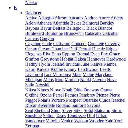
Neeko
B
Baldocer
Active
Adaggio
Akrom
Ancares
Andrea
Anore
Arkety
Arlon
Athenea
Atlantida
Baker
Balmoral
Barkley
Bayona
Bayur
Belfast
Bellagio-1
Black
Blancos
Boulevard
Boutonne
Brunswich
Calacatta
Calcutta
Canvas
Canyon
Cayenne
Code
Coliseum
Concept
Concrete
Coverty
Cream
Cream Chamber
Delf
Detroit
Ducale
Edges
Eleganza
Elyt
Enna
Epping
Eternal
Even
Fox
Grace
Grafton
Greystone
Habitat
Hakea
Hannover
Hardwood
Hedby
Hydra
Iceland
Invictus
June
Kaliva
Kamba
Kauri
Kavala
Kotibe
Kunny
Larchwood
Leeds
Liverpool
Lux Marmorea
Maia
Maine
Maryland
Michigan
Milos
Mon
Muretto
Naoki
Navora
Neve
Satin
Nexside
Nikea
Nimes
Niove
Noah
Ohio
Oneway
Otawa
Oxiline
Ozone
Parsel
Patmos
Pembrey
Pienza
Pierre
Piggot
Polaris
Portoro
Prospect
Quarzite
Quios
Raschel
Riscal
Riverdale
Rodano
Sanford
Savona
Seul
Shetland
Shira
Silver
Sitka
Solid
Statuario
Storm
Sunshine
Sutton
Tasos
Tennessee
Ural
Urban
Vancouver
Vanglih
Venice
Wacom
Wooden
Yale
York
Zermatt