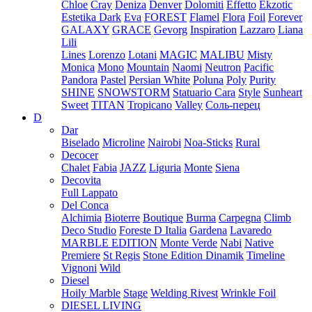
Chloe
Cray
Deniza
Denver
Dolomiti
Effetto
Ekzotic
Estetika Dark
Eva
FOREST
Flamel
Flora
Foil
Forever
GALAXY
GRACE
Gevorg
Inspiration
Lazzaro
Liana
Lili
Lines
Lorenzo
Lotani
MAGIC
MALIBU
Misty
Monica
Mono
Mountain
Naomi
Neutron
Pacific
Pandora
Pastel
Persian White
Poluna
Poly
Purity
SHINE
SNOWSTORM
Statuario Cara
Style
Sunheart
Sweet
TITAN
Tropicano
Valley
Соль-перец
D
Dar
Biselado
Microline
Nairobi
Noa-Sticks
Rural
Decocer
Chalet
Fabia
JAZZ
Liguria
Monte
Siena
Decovita
Full Lappato
Del Conca
Alchimia
Bioterre
Boutique
Burma
Carpegna
Climb
Deco Studio
Foreste D Italia
Gardena
Lavaredo
MARBLE EDITION
Monte Verde
Nabi
Native
Premiere
St Regis
Stone Edition Dinamik
Timeline
Vignoni
Wild
Diesel
Hoily Marble
Stage
Welding Rivest
Wrinkle Foil
DIESEL LIVING