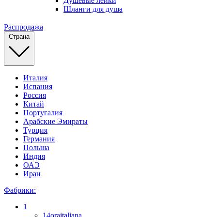
Душевые лейки
Шланги для душа
Распродажа
Страна
Италия
Испания
Россия
Китай
Португалия
Арабские Эмираты
Турция
Германия
Польша
Индия
ОАЭ
Иран
Фабрики:
1
14oraitaliana