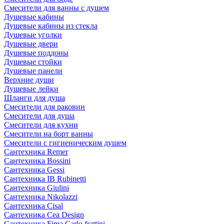
Смесители для ванны с душем
Душевые кабины
Душевые кабины из стекла
Душевые уголки
Душевые двери
Душевые поддоны
Душевые стойки
Душевые панели
Верхние души
Душевые лейки
Шланги для душа
Смесители для раковин
Смесители для душа
Смесители для кухни
Смесители на борт ванны
Смесители с гигиеническим душем
Сантехника Remer
Сантехника Bossini
Сантехника Gessi
Сантехника IB Rubinetti
Сантехника Giulini
Сантехника Nikolazzi
Сантехника Cisal
Сантехника Cea Design
Сантехника Fima Carlo frattini