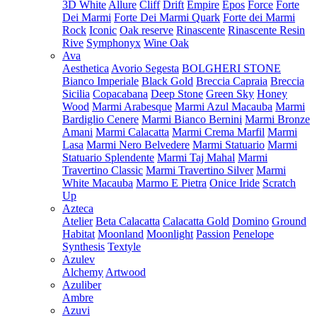
3D White
Allure
Cliff
Drift
Empire
Epos
Force
Forte
Dei Marmi
Forte Dei Marmi Quark
Forte dei Marmi
Rock
Iconic
Oak reserve
Rinascente
Rinascente Resin
Rive
Symphonyx
Wine Oak
Ava
Aesthetica
Avorio Segesta
BOLGHERI STONE
Bianco Imperiale
Black Gold
Breccia Capraia
Breccia
Sicilia
Copacabana
Deep Stone
Green Sky
Honey
Wood
Marmi Arabesque
Marmi Azul Macauba
Marmi
Bardiglio Cenere
Marmi Bianco Bernini
Marmi Bronze
Amani
Marmi Calacatta
Marmi Crema Marfil
Marmi
Lasa
Marmi Nero Belvedere
Marmi Statuario
Marmi
Statuario Splendente
Marmi Taj Mahal
Marmi
Travertino Classic
Marmi Travertino Silver
Marmi
White Macauba
Marmo E Pietra
Onice Iride
Scratch
Up
Azteca
Atelier
Beta Calacatta
Calacatta Gold
Domino
Ground
Habitat
Moonland
Moonlight
Passion
Penelope
Synthesis
Textyle
Azulev
Alchemy
Artwood
Azuliber
Ambre
Azuvi