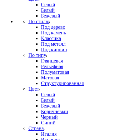
Серый
Белый
Бежевый
По стилю
Под дерево
Под камень
Классика
Под металл
Под кирпич
По типу
Глянцевая
Рельефная
Полуматовая
Матовая
Структурированная
Цвет
Серый
Белый
Бежевый
Коричневый
Черный
Синий
Страна
Италия
Испания