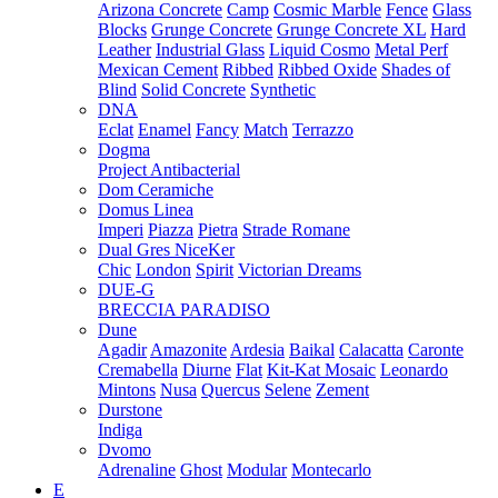
Arizona Concrete
Camp
Cosmic Marble
Fence
Glass
Blocks
Grunge Concrete
Grunge Concrete XL
Hard
Leather
Industrial Glass
Liquid Cosmo
Metal Perf
Mexican Cement
Ribbed
Ribbed Oxide
Shades of
Blind
Solid Concrete
Synthetic
DNA
Eclat
Enamel
Fancy
Match
Terrazzo
Dogma
Project Antibacterial
Dom Ceramiche
Domus Linea
Imperi
Piazza
Pietra
Strade Romane
Dual Gres NiceKer
Chic
London
Spirit
Victorian Dreams
DUE-G
BRECCIA PARADISO
Dune
Agadir
Amazonite
Ardesia
Baikal
Calacatta
Caronte
Cremabella
Diurne
Flat
Kit-Kat Mosaic
Leonardo
Mintons
Nusa
Quercus
Selene
Zement
Durstone
Indiga
Dvomo
Adrenaline
Ghost
Modular
Montecarlo
E