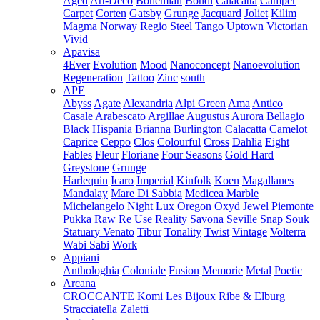
Aged
Art-Deco
Bohemian
Bondi
Calacatta
Camper
Carpet
Corten
Gatsby
Grunge
Jacquard
Joliet
Kilim
Magma
Norway
Regio
Steel
Tango
Uptown
Victorian
Vivid
Apavisa
4Ever
Evolution
Mood
Nanoconcept
Nanoevolution
Regeneration
Tattoo
Zinc
south
APE
Abyss
Agate
Alexandria
Alpi Green
Ama
Antico
Casale
Arabescato
Argillae
Augustus
Aurora
Bellagio
Black Hispania
Brianna
Burlington
Calacatta
Camelot
Caprice
Ceppo
Clos
Colourful
Cross
Dahlia
Eight
Fables
Fleur
Floriane
Four Seasons
Gold Hard
Greystone
Grunge
Harlequin
Icaro
Imperial
Kinfolk
Koen
Magallanes
Mandalay
Mare Di Sabbia
Medicea Marble
Michelangelo
Night Lux
Oregon
Oxyd Jewel
Piemonte
Pukka
Raw
Re Use
Reality
Savona
Seville
Snap
Souk
Statuary Venato
Tibur
Tonality
Twist
Vintage
Volterra
Wabi Sabi
Work
Appiani
Anthologhia
Coloniale
Fusion
Memorie
Metal
Poetic
Arcana
CROCCANTE
Komi
Les Bijoux
Ribe & Elburg
Stracciatella
Zaletti