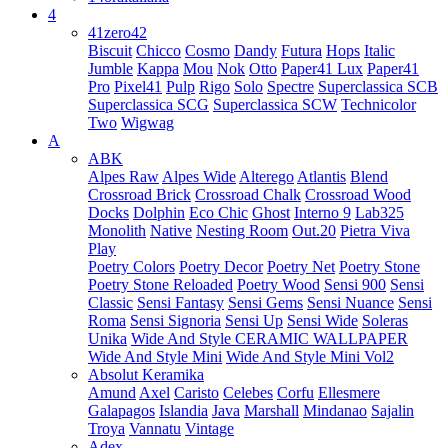
4
41zero42
Biscuit
Chicco
Cosmo
Dandy
Futura
Hops
Italic
Jumble
Kappa
Mou
Nok
Otto
Paper41 Lux
Paper41
Pro
Pixel41
Pulp
Rigo
Solo
Spectre
Superclassica SCB
Superclassica SCG
Superclassica SCW
Technicolor
Two
Wigwag
A
ABK
Alpes Raw
Alpes Wide
Alterego
Atlantis
Blend
Crossroad Brick
Crossroad Chalk
Crossroad Wood
Docks
Dolphin
Eco Chic
Ghost
Interno 9
Lab325
Monolith
Native
Nesting Room
Out.20
Pietra Viva
Play
Poetry Colors
Poetry Decor
Poetry Net
Poetry Stone
Poetry Stone Reloaded
Poetry Wood
Sensi 900
Sensi
Classic
Sensi Fantasy
Sensi Gems
Sensi Nuance
Sensi
Roma
Sensi Signoria
Sensi Up
Sensi Wide
Soleras
Unika
Wide And Style CERAMIC WALLPAPER
Wide And Style Mini
Wide And Style Mini Vol2
Absolut Keramika
Amund
Axel
Caristo
Celebes
Corfu
Ellesmere
Galapagos
Islandia
Java
Marshall
Mindanao
Sajalin
Troya
Vannatu
Vintage
Adex