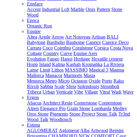
Ennface
Accent
Industrial
Loft
Marble
Onix
Pattern
Stone
Wood
Epoca
Organic Rug
Equipe
Altea
Argile
Arrow
Art Nouveau
Artisan
BALI
Babylone
Bardiglio
Bauhome
Caprice
Caprice Deco
Carrara
Coco
Coimbra
Coralstone
Corsica
Costa Nova
Cottage
Country
Curve
Equipe Ares
Evolution
Fango
Hanoi
Heritage
Hexatile cement
Hopp
Island
Kalma
Kasbah
Kromatika
La Riviera
Lanse
Limit
Lithos
MASSIMO
Magical 3
Magma
Mallorca
Manacor
Marmoris
Masia
Menorca
Metro
Micro
Octagon
Oxide
Porto
Raku
Rivoli
Sabbia
Scale
Sfera
Splendours
Stromboli
Tribeca
Urban
Verticale
Vibe
Village
Vitral
Wadi
Wave
Ergon
Abacus
Architect Resin
Cornerstone
Cornerstone
Alpen
Elegance Pro
Grain Stone
Lombarda
Medley
Oros Stone
Pigmento
Stone Project
Stone Talk
Tr3nd
Wood Talk
Woodtouch
Estima
AGLOMERAT
Aglomerat
Alba
Artwood
Bernini
Brigantina
CHAMBORD NEW
COMFORT
Cave