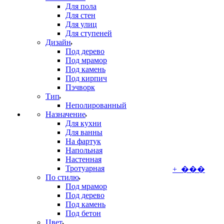
Для пола
Для стен
Для улиц
Для ступеней
Дизайн
Под дерево
Под мрамор
Под камень
Под кирпич
Пэчворк
Тип
Неполированный
Назначение
Для кухни
Для ванны
На фартук
Напольная
Настенная
Тротуарная
+ ���
По стилю
Под мрамор
Под дерево
Под камень
Под бетон
Цвет