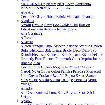
MODERNISTA
Nature
Neri
Ocean
Pavimento
RENAISSANCE
Rombos
Studio
Age Art
Ceramics
Classic Stone
Fabric
Manhattan
Planks
Alaplana
Amalfi
Brasilia
Brera
Goa
Golden Hill
Illusion
Johnstone
Kinsale
Pune
Ripley
Urano
Alta Ceramica
Affreschi
Altacera
Albion
Antique
Antre
Artdeco
Atlantic
Avenue
Bayron
Bella
Blik Azul
Blik Crema
Briole
Deco
Deco Sky
Detroit
Eleganza
Elemento
Elite
Enigma
Eterna
Felicity
Groundy
Fern
Fluence
Formwork
Glent
Imprint
Interni
Islandia
Julia
Liberto
Lima
Luxury
Megapolis
Miracle
Modern
Napoli
Nova
Oliver
Orion
Palmira
Paradise
Pion Azul
Pion Crema
Portland
Rainfall
Rejina
Resort
Santos
Sens
Shape
Smalta
Sonata
Triangle
Veronica
Vertus
Village
Amadis
Art Deco
Brutalist
Long Stick
Rugose
Short Stick
Stripes
Aparici