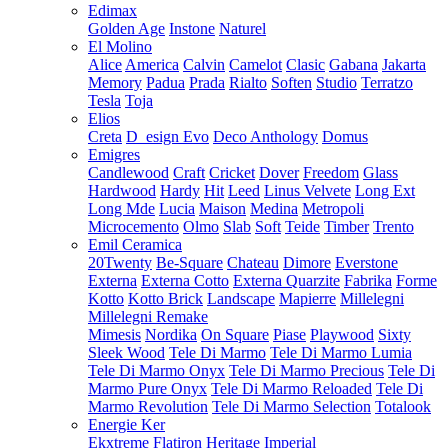
Edimax
Golden Age
Instone
Naturel
El Molino
Alice
America
Calvin
Camelot
Clasic
Gabana
Jakarta
Memory
Padua
Prada
Rialto
Soften
Studio
Terratzo
Tesla
Toja
Elios
Creta
D_esign Evo
Deco Anthology
Domus
Emigres
Candlewood
Craft
Cricket
Dover
Freedom
Glass
Hardwood
Hardy
Hit
Leed
Linus Velvete
Long Ext
Long Mde
Lucia
Maison
Medina
Metropoli
Microcemento
Olmo
Slab
Soft
Teide
Timber
Trento
Emil Ceramica
20Twenty
Be-Square
Chateau
Dimore
Everstone
Externa
Externa Cotto
Externa Quarzite
Fabrika
Forme
Kotto
Kotto Brick
Landscape
Mapierre
Millelegni
Millelegni Remake
Mimesis
Nordika
On Square
Piase
Playwood
Sixty
Sleek Wood
Tele Di Marmo
Tele Di Marmo Lumia
Tele Di Marmo Onyx
Tele Di Marmo Precious
Tele Di
Marmo Pure Onyx
Tele Di Marmo Reloaded
Tele Di
Marmo Revolution
Tele Di Marmo Selection
Totalook
Energie Ker
Ekxtreme
Flatiron
Heritage
Imperial