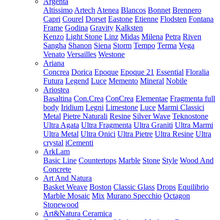
Argenta
Altissimo
Artech
Atenea
Blancos
Bonnet
Brennero
Capri
Courel
Dorset
Eastone
Etienne
Flodsten
Fontana
Frame
Godina
Gravity
Kalksten
Kenzo
Light Stone
Linz
Midas
Milena
Petra
Riven
Sangha
Shanon
Siena
Storm
Tempo
Terma
Vega
Venato
Versailles
Westone
Ariana
Concrea
Dorica
Epoque
Epoque 21
Essential
Floralia
Futura
Legend
Luce
Memento
Mineral
Nobile
Ariostea
Basaltina
Con.Crea
ConCrea
Elementae
Fragmenta full
body
Iridium
Legni
Limestone
Luce
Marmi Classici
Metal
Pietre Naturali
Resine
Silver Wave
Teknostone
Ultra Agata
Ultra Fragmenta
Ultra Graniti
Ultra Marmi
Ultra Metal
Ultra Onici
Ultra Pietre
Ultra Resine
Ultra
crystal
iCementi
ArkLam
Basic Line
Countertops
Marble
Stone
Style
Wood And
Concrete
Art And Natura
Basket Weave
Boston
Classic Glass
Drops
Equilibrio
Marble Mosaic
Mix
Murano Specchio
Octagon
Stonewood
Art&Natura Ceramica