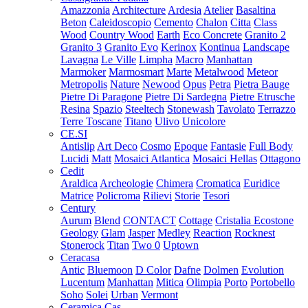
Amazzonia
Architecture
Ardesia
Atelier
Basaltina
Beton
Caleidoscopio
Cemento
Chalon
Citta
Class
Wood
Country Wood
Earth
Eco Concrete
Granito 2
Granito 3
Granito Evo
Kerinox
Kontinua
Landscape
Lavagna
Le Ville
Limpha
Macro
Manhattan
Marmoker
Marmosmart
Marte
Metalwood
Meteor
Metropolis
Nature
Newood
Opus
Petra
Pietra Bauge
Pietre Di Paragone
Pietre Di Sardegna
Pietre Etrusche
Resina
Spazio
Steeltech
Stonewash
Tavolato
Terrazzo
Terre Toscane
Titano
Ulivo
Unicolore
CE.SI
Antislip
Art Deco
Cosmo
Epoque
Fantasie
Full Body
Lucidi
Matt
Mosaici Atlantica
Mosaici Hellas
Ottagono
Cedit
Araldica
Archeologie
Chimera
Cromatica
Euridice
Matrice
Policroma
Rilievi
Storie
Tesori
Century
Aurum
Blend
CONTACT
Cottage
Cristalia
Ecostone
Geology
Glam
Jasper
Medley
Reaction
Rocknest
Stonerock
Titan
Two 0
Uptown
Ceracasa
Antic
Bluemoon
D Color
Dafne
Dolmen
Evolution
Lucentum
Manhattan
Mitica
Olimpia
Porto
Portobello
Soho
Solei
Urban
Vermont
Ceramica Cas