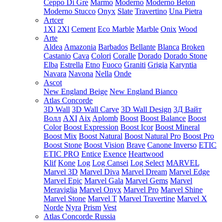
Ceppo Di Gre
Marmo
Moderno
Moderno Beton
Moderno Stucco
Onyx
Slate
Travertino
Una Pietra
Artcer
1Xl
2Xl
Cement
Eco Marble
Marble
Onix
Wood
Arte
Aldea
Amazonia
Barbados
Bellante
Blanca
Broken
Castanio
Cava
Colori
Coralle
Dorado
Dorado Stone
Elba
Estrella
Etno
Fuoco
Graniti
Grigia
Karyntia
Navara
Navona
Nella
Onde
Ascot
New England Beige
New England Bianco
Atlas Concorde
3D Wall
3D Wall Carve
3D Wall Design
3Д Вайт
Волл
AXI
Aix
Aplomb
Boost
Boost Balance
Boost
Color
Boost Expression
Boost Icor
Boost Mineral
Boost Mix
Boost Natural
Boost Natural Pro
Boost Pro
Boost Stone
Boost Vision
Brave
Canone Inverso
ETIC
ETIC PRO
Entice
Exence
Heartwood
Klif
Kone
Log
Log Cansei
Log Select
MARVEL
Marvel 3D
Marvel Diva
Marvel Dream
Marvel Edge
Marvel Epic
Marvel Gala
Marvel Gems
Marvel
Meraviglia
Marvel Onyx
Marvel Pro
Marvel Shine
Marvel Stone
Marvel T
Marvel Travertine
Marvel X
Norde
Nyra
Prism
Vest
Atlas Concorde Russia