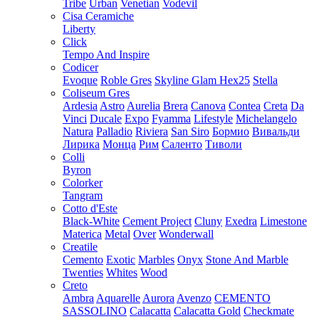
Tribe
Urban
Venetian
Vodevil
Cisa Ceramiche
Liberty
Click
Tempo And Inspire
Codicer
Evoque
Roble Gres
Skyline Glam Hex25
Stella
Coliseum Gres
Ardesia
Astro
Aurelia
Brera
Canova
Contea
Creta
Da
Vinci
Ducale
Expo
Fyamma
Lifestyle
Michelangelo
Natura
Palladio
Riviera
San Siro
Бормио
Вивальди
Лирика
Монца
Рим
Саленто
Тиволи
Colli
Byron
Colorker
Tangram
Cotto d'Este
Black-White
Cement Project
Cluny
Exedra
Limestone
Materica
Metal
Over
Wonderwall
Creatile
Cemento
Exotic
Marbles
Onyx
Stone And Marble
Twenties
Whites
Wood
Creto
Ambra
Aquarelle
Aurora
Avenzo
CEMENTO
SASSOLINO
Calacatta
Calacatta Gold
Checkmate