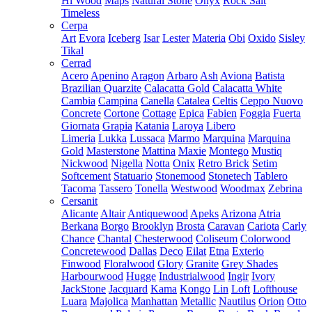
Hi Wood
Maps
Natural Stone
Onyx
Rock Salt
Timeless
Cerpa
Art
Evora
Iceberg
Isar
Lester
Materia
Obi
Oxido
Sisley
Tikal
Cerrad
Acero
Apenino
Aragon
Arbaro
Ash
Aviona
Batista
Brazilian Quarzite
Calacatta Gold
Calacatta White
Cambia
Campina
Canella
Catalea
Celtis
Ceppo Nuovo
Concrete
Cortone
Cottage
Epica
Fabien
Foggia
Fuerta
Giornata
Grapia
Katania
Laroya
Libero
Limeria
Lukka
Lussaca
Marmo
Marquina
Marquina
Gold
Masterstone
Mattina
Maxie
Montego
Mustiq
Nickwood
Nigella
Notta
Onix
Retro Brick
Setim
Softcement
Statuario
Stonemood
Stonetech
Tablero
Tacoma
Tassero
Tonella
Westwood
Woodmax
Zebrina
Cersanit
Alicante
Altair
Antiquewood
Apeks
Arizona
Atria
Berkana
Borgo
Brooklyn
Brosta
Caravan
Cariota
Carly
Chance
Chantal
Chesterwood
Coliseum
Colorwood
Concretewood
Dallas
Deco
Eilat
Etna
Exterio
Finwood
Floralwood
Glory
Granite
Grey Shades
Harbourwood
Hugge
Industrialwood
Ingir
Ivory
JackStone
Jacquard
Kama
Kongo
Lin
Loft
Lofthouse
Luara
Majolica
Manhattan
Metallic
Nautilus
Orion
Otto