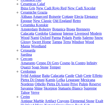
Ceramicas Calaf
Ibiza Gris
New Cadi Rojo Red
New Cadi Xocolat
Ceramiche Grazia
Althaus
Amarcord
Boiserie
Cottage
Electa
Elegance
Epoque
New Classic
Old England
Retro
Ceramika Konskie
Amsterdam
Bohemy
Botanica
Braga
Brennero
Calacatta
Cordoba
Glamour
Intense
Liverpool
Modern
Wood
Narni
Oxford
Parma
Polaris
Portis
Salerno
Snow
Glossy
Sweet Home
Tampa
Terra
Windsor
Wood
Mania
Woodland
Cerasarda
Sardina
Cercom
Amaranto
Ceppo Di Gres
Cosmo
In Contro
Infinity
Quarzi
Soap Stone
Temper
Cerdomus
Sybil
Antique
Baita
Calacatta
Castle
Club
Crete
Effetto
Pietra Di Ostuni
Karnis
Lefka
Legarage
Mexicana
Nordenn
Othello
Pietra Di Assisi
Prive
Pulpis
Reserve
Savanna
Shine
Skorpion
Statuario Bianco
Supreme
Tahoe
Verve
Cerim
Antique Marble
Artifact
Crayons
Elemental Stone
Exalt