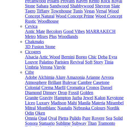
Pecanwood
Polaris
Provans
Raven
Rento
Rock
Royal
Stone
Sahara
Sandwood
Shabbywood
Shevron
Slate
Tagro
Tiffany
Townhouse
Tunis
Vegas
Versal
Wood
Concept Natural
Wood Concept Prime
Wood Concept
Rustic
Woodhouse
Cevica
Antic Mate
Becolors
Good Vibes
MARRAKECH
Metro
Mixes
Plus
Woodlands
Chakmaks
3D Fusion Stone
Cicogres
Alsacia
Artic Wood
Bernini
Borgo
Chic
Deba
Eyra
Louvre
Palatino
Parisien
Revival
Soft
Story
Tinia
Umbria
Verona
Vinyle
Cifre
Adobe
Alchimia
Alure
Amazonia
Arianne
Arvora
Atmosphere
Brillant
Bulevar
Cambre
Casetone
Colonial
Crema Marfil
Cromatica
Cronos
Dassel
Diamond
Dimsey
Drop
Fossil
Golden
Granite
Gravity
Hampton
Jazba
Jewel
Kalon
Keystone
Liceo
Luxury
Madison
Mahi
Manila
Materia
Mirambel
Mitral
Montblanc
Nautalis
Nebraska Colours
Nordik
Odin
Oken
Omnia
Opal
Oval
Pietra
Pulido
Pure
Rovere
Sea
Solid
Sonora
Statuario
Sublime
Subway
Titan
Tramonto