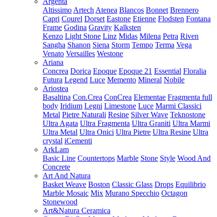
Argenta
Altissimo
Artech
Atenea
Blancos
Bonnet
Brennero
Capri
Courel
Dorset
Eastone
Etienne
Flodsten
Fontana
Frame
Godina
Gravity
Kalksten
Kenzo
Light Stone
Linz
Midas
Milena
Petra
Riven
Sangha
Shanon
Siena
Storm
Tempo
Terma
Vega
Venato
Versailles
Westone
Ariana
Concrea
Dorica
Epoque
Epoque 21
Essential
Floralia
Futura
Legend
Luce
Memento
Mineral
Nobile
Ariostea
Basaltina
Con.Crea
ConCrea
Elementae
Fragmenta full
body
Iridium
Legni
Limestone
Luce
Marmi Classici
Metal
Pietre Naturali
Resine
Silver Wave
Teknostone
Ultra Agata
Ultra Fragmenta
Ultra Graniti
Ultra Marmi
Ultra Metal
Ultra Onici
Ultra Pietre
Ultra Resine
Ultra
crystal
iCementi
ArkLam
Basic Line
Countertops
Marble
Stone
Style
Wood And
Concrete
Art And Natura
Basket Weave
Boston
Classic Glass
Drops
Equilibrio
Marble Mosaic
Mix
Murano Specchio
Octagon
Stonewood
Art&Natura Ceramica