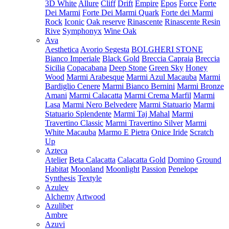
3D White
Allure
Cliff
Drift
Empire
Epos
Force
Forte
Dei Marmi
Forte Dei Marmi Quark
Forte dei Marmi
Rock
Iconic
Oak reserve
Rinascente
Rinascente Resin
Rive
Symphonyx
Wine Oak
Ava
Aesthetica
Avorio Segesta
BOLGHERI STONE
Bianco Imperiale
Black Gold
Breccia Capraia
Breccia
Sicilia
Copacabana
Deep Stone
Green Sky
Honey
Wood
Marmi Arabesque
Marmi Azul Macauba
Marmi
Bardiglio Cenere
Marmi Bianco Bernini
Marmi Bronze
Amani
Marmi Calacatta
Marmi Crema Marfil
Marmi
Lasa
Marmi Nero Belvedere
Marmi Statuario
Marmi
Statuario Splendente
Marmi Taj Mahal
Marmi
Travertino Classic
Marmi Travertino Silver
Marmi
White Macauba
Marmo E Pietra
Onice Iride
Scratch
Up
Azteca
Atelier
Beta Calacatta
Calacatta Gold
Domino
Ground
Habitat
Moonland
Moonlight
Passion
Penelope
Synthesis
Textyle
Azulev
Alchemy
Artwood
Azuliber
Ambre
Azuvi