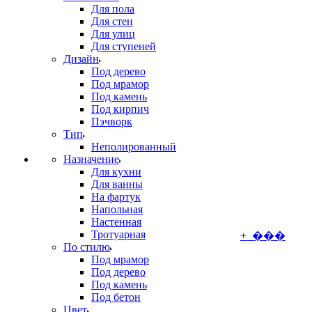
Для пола
Для стен
Для улиц
Для ступеней
Дизайн
Под дерево
Под мрамор
Под камень
Под кирпич
Пэчворк
Тип
Неполированный
Назначение
Для кухни
Для ванны
На фартук
Напольная
Настенная
Тротуарная
+ ���
По стилю
Под мрамор
Под дерево
Под камень
Под бетон
Цвет