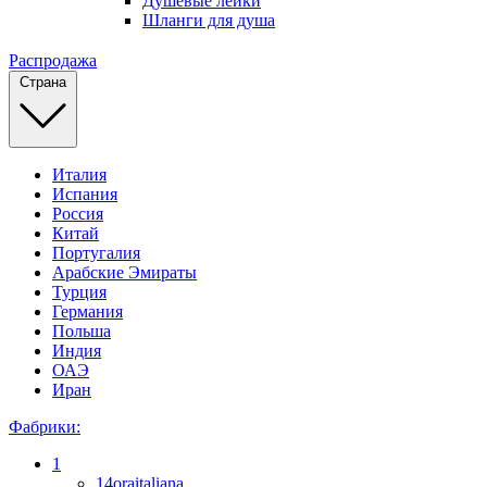
Душевые лейки
Шланги для душа
Распродажа
Страна
Италия
Испания
Россия
Китай
Португалия
Арабские Эмираты
Турция
Германия
Польша
Индия
ОАЭ
Иран
Фабрики:
1
14oraitaliana