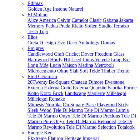
Edimax
Golden Age
Instone
Naturel
El Molino
Alice
America
Calvin
Camelot
Clasic
Gabana
Jakarta
Memory
Padua
Prada
Rialto
Soften
Studio
Terratzo
Tesla
Toja
Elios
Creta
D_esign Evo
Deco Anthology
Domus
Emigres
Candlewood
Craft
Cricket
Dover
Freedom
Glass
Hardwood
Hardy
Hit
Leed
Linus Velvete
Long Ext
Long Mde
Lucia
Maison
Medina
Metropoli
Microcemento
Olmo
Slab
Soft
Teide
Timber
Trento
Emil Ceramica
20Twenty
Be-Square
Chateau
Dimore
Everstone
Externa
Externa Cotto
Externa Quarzite
Fabrika
Forme
Kotto
Kotto Brick
Landscape
Mapierre
Millelegni
Millelegni Remake
Mimesis
Nordika
On Square
Piase
Playwood
Sixty
Sleek Wood
Tele Di Marmo
Tele Di Marmo Lumia
Tele Di Marmo Onyx
Tele Di Marmo Precious
Tele Di
Marmo Pure Onyx
Tele Di Marmo Reloaded
Tele Di
Marmo Revolution
Tele Di Marmo Selection
Totalook
Energie Ker
Ekxtreme
Flatiron
Heritage
Imperial