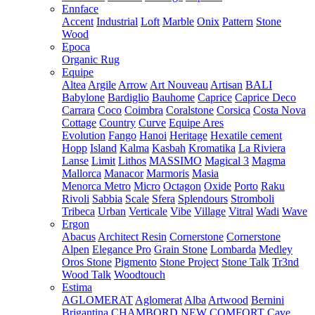
Ennface
Accent
Industrial
Loft
Marble
Onix
Pattern
Stone
Wood
Epoca
Organic Rug
Equipe
Altea
Argile
Arrow
Art Nouveau
Artisan
BALI
Babylone
Bardiglio
Bauhome
Caprice
Caprice Deco
Carrara
Coco
Coimbra
Coralstone
Corsica
Costa Nova
Cottage
Country
Curve
Equipe Ares
Evolution
Fango
Hanoi
Heritage
Hexatile cement
Hopp
Island
Kalma
Kasbah
Kromatika
La Riviera
Lanse
Limit
Lithos
MASSIMO
Magical 3
Magma
Mallorca
Manacor
Marmoris
Masia
Menorca
Metro
Micro
Octagon
Oxide
Porto
Raku
Rivoli
Sabbia
Scale
Sfera
Splendours
Stromboli
Tribeca
Urban
Verticale
Vibe
Village
Vitral
Wadi
Wave
Ergon
Abacus
Architect Resin
Cornerstone
Cornerstone
Alpen
Elegance Pro
Grain Stone
Lombarda
Medley
Oros Stone
Pigmento
Stone Project
Stone Talk
Tr3nd
Wood Talk
Woodtouch
Estima
AGLOMERAT
Aglomerat
Alba
Artwood
Bernini
Brigantina
CHAMBORD NEW
COMFORT
Cave