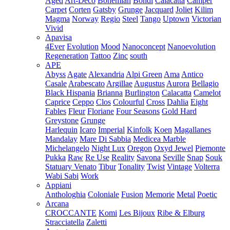
Aged
Art-Deco
Bohemian
Bondi
Calacatta
Camper
Carpet
Corten
Gatsby
Grunge
Jacquard
Joliet
Kilim
Magma
Norway
Regio
Steel
Tango
Uptown
Victorian
Vivid
Apavisa
4Ever
Evolution
Mood
Nanoconcept
Nanoevolution
Regeneration
Tattoo
Zinc
south
APE
Abyss
Agate
Alexandria
Alpi Green
Ama
Antico
Casale
Arabescato
Argillae
Augustus
Aurora
Bellagio
Black Hispania
Brianna
Burlington
Calacatta
Camelot
Caprice
Ceppo
Clos
Colourful
Cross
Dahlia
Eight
Fables
Fleur
Floriane
Four Seasons
Gold Hard
Greystone
Grunge
Harlequin
Icaro
Imperial
Kinfolk
Koen
Magallanes
Mandalay
Mare Di Sabbia
Medicea Marble
Michelangelo
Night Lux
Oregon
Oxyd Jewel
Piemonte
Pukka
Raw
Re Use
Reality
Savona
Seville
Snap
Souk
Statuary Venato
Tibur
Tonality
Twist
Vintage
Volterra
Wabi Sabi
Work
Appiani
Anthologhia
Coloniale
Fusion
Memorie
Metal
Poetic
Arcana
CROCCANTE
Komi
Les Bijoux
Ribe & Elburg
Stracciatella
Zaletti