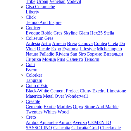
Tribe
Urban
Venetian
Vodevil
Cisa Ceramiche
Liberty
Click
Tempo And Inspire
Codicer
Evoque
Roble Gres
Skyline Glam Hex25
Stella
Coliseum Gres
Ardesia
Astro
Aurelia
Brera
Canova
Contea
Creta
Da
Vinci
Ducale
Expo
Fyamma
Lifestyle
Michelangelo
Natura
Palladio
Riviera
San Siro
Бормио
Вивальди
Лирика
Монца
Рим
Саленто
Тиволи
Colli
Byron
Colorker
Tangram
Cotto d'Este
Black-White
Cement Project
Cluny
Exedra
Limestone
Materica
Metal
Over
Wonderwall
Creatile
Cemento
Exotic
Marbles
Onyx
Stone And Marble
Twenties
Whites
Wood
Creto
Ambra
Aquarelle
Aurora
Avenzo
CEMENTO
SASSOLINO
Calacatta
Calacatta Gold
Checkmate