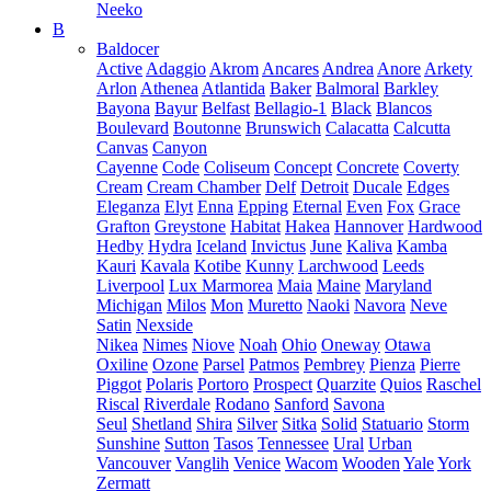
Neeko
B
Baldocer
Active
Adaggio
Akrom
Ancares
Andrea
Anore
Arkety
Arlon
Athenea
Atlantida
Baker
Balmoral
Barkley
Bayona
Bayur
Belfast
Bellagio-1
Black
Blancos
Boulevard
Boutonne
Brunswich
Calacatta
Calcutta
Canvas
Canyon
Cayenne
Code
Coliseum
Concept
Concrete
Coverty
Cream
Cream Chamber
Delf
Detroit
Ducale
Edges
Eleganza
Elyt
Enna
Epping
Eternal
Even
Fox
Grace
Grafton
Greystone
Habitat
Hakea
Hannover
Hardwood
Hedby
Hydra
Iceland
Invictus
June
Kaliva
Kamba
Kauri
Kavala
Kotibe
Kunny
Larchwood
Leeds
Liverpool
Lux Marmorea
Maia
Maine
Maryland
Michigan
Milos
Mon
Muretto
Naoki
Navora
Neve
Satin
Nexside
Nikea
Nimes
Niove
Noah
Ohio
Oneway
Otawa
Oxiline
Ozone
Parsel
Patmos
Pembrey
Pienza
Pierre
Piggot
Polaris
Portoro
Prospect
Quarzite
Quios
Raschel
Riscal
Riverdale
Rodano
Sanford
Savona
Seul
Shetland
Shira
Silver
Sitka
Solid
Statuario
Storm
Sunshine
Sutton
Tasos
Tennessee
Ural
Urban
Vancouver
Vanglih
Venice
Wacom
Wooden
Yale
York
Zermatt