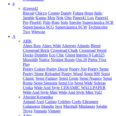
4
41zero42
Biscuit
Chicco
Cosmo
Dandy
Futura
Hops
Italic
Jumble
Kappa
Mou
Nok
Otto
Paper41 Lux
Paper41
Pro
Pixel41
Pulp
Rigo
Solo
Spectre
Superclassica SCB
Superclassica SCG
Superclassica SCW
Technicolor
Two
Wigwag
A
ABK
Alpes Raw
Alpes Wide
Alterego
Atlantis
Blend
Crossroad Brick
Crossroad Chalk
Crossroad Wood
Docks
Dolphin
Eco Chic
Ghost
Interno 9
Lab325
Monolith
Native
Nesting Room
Out.20
Pietra Viva
Play
Poetry Colors
Poetry Decor
Poetry Net
Poetry Stone
Poetry Stone Reloaded
Poetry Wood
Sensi 900
Sensi
Classic
Sensi Fantasy
Sensi Gems
Sensi Nuance
Sensi
Roma
Sensi Signoria
Sensi Up
Sensi Wide
Soleras
Unika
Wide And Style CERAMIC WALLPAPER
Wide And Style Mini
Wide And Style Mini Vol2
Absolut Keramika
Amund
Axel
Caristo
Celebes
Corfu
Ellesmere
Galapagos
Islandia
Java
Marshall
Mindanao
Sajalin
Troya
Vannatu
Vintage
Adex