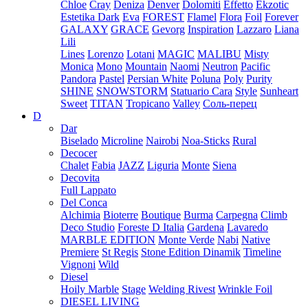
Chloe
Cray
Deniza
Denver
Dolomiti
Effetto
Ekzotic
Estetika Dark
Eva
FOREST
Flamel
Flora
Foil
Forever
GALAXY
GRACE
Gevorg
Inspiration
Lazzaro
Liana
Lili
Lines
Lorenzo
Lotani
MAGIC
MALIBU
Misty
Monica
Mono
Mountain
Naomi
Neutron
Pacific
Pandora
Pastel
Persian White
Poluna
Poly
Purity
SHINE
SNOWSTORM
Statuario Cara
Style
Sunheart
Sweet
TITAN
Tropicano
Valley
Соль-перец
D
Dar
Biselado
Microline
Nairobi
Noa-Sticks
Rural
Decocer
Chalet
Fabia
JAZZ
Liguria
Monte
Siena
Decovita
Full Lappato
Del Conca
Alchimia
Bioterre
Boutique
Burma
Carpegna
Climb
Deco Studio
Foreste D Italia
Gardena
Lavaredo
MARBLE EDITION
Monte Verde
Nabi
Native
Premiere
St Regis
Stone Edition Dinamik
Timeline
Vignoni
Wild
Diesel
Hoily Marble
Stage
Welding Rivest
Wrinkle Foil
DIESEL LIVING