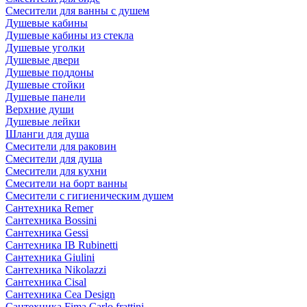
Смесители для ванны с душем
Душевые кабины
Душевые кабины из стекла
Душевые уголки
Душевые двери
Душевые поддоны
Душевые стойки
Душевые панели
Верхние души
Душевые лейки
Шланги для душа
Смесители для раковин
Смесители для душа
Смесители для кухни
Смесители на борт ванны
Смесители с гигиеническим душем
Сантехника Remer
Сантехника Bossini
Сантехника Gessi
Сантехника IB Rubinetti
Сантехника Giulini
Сантехника Nikolazzi
Сантехника Cisal
Сантехника Cea Design
Сантехника Fima Carlo frattini