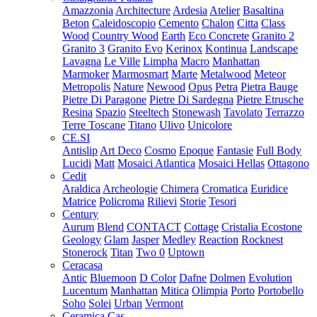
Amazzonia
Architecture
Ardesia
Atelier
Basaltina
Beton
Caleidoscopio
Cemento
Chalon
Citta
Class
Wood
Country Wood
Earth
Eco Concrete
Granito 2
Granito 3
Granito Evo
Kerinox
Kontinua
Landscape
Lavagna
Le Ville
Limpha
Macro
Manhattan
Marmoker
Marmosmart
Marte
Metalwood
Meteor
Metropolis
Nature
Newood
Opus
Petra
Pietra Bauge
Pietre Di Paragone
Pietre Di Sardegna
Pietre Etrusche
Resina
Spazio
Steeltech
Stonewash
Tavolato
Terrazzo
Terre Toscane
Titano
Ulivo
Unicolore
CE.SI
Antislip
Art Deco
Cosmo
Epoque
Fantasie
Full Body
Lucidi
Matt
Mosaici Atlantica
Mosaici Hellas
Ottagono
Cedit
Araldica
Archeologie
Chimera
Cromatica
Euridice
Matrice
Policroma
Rilievi
Storie
Tesori
Century
Aurum
Blend
CONTACT
Cottage
Cristalia
Ecostone
Geology
Glam
Jasper
Medley
Reaction
Rocknest
Stonerock
Titan
Two 0
Uptown
Ceracasa
Antic
Bluemoon
D Color
Dafne
Dolmen
Evolution
Lucentum
Manhattan
Mitica
Olimpia
Porto
Portobello
Soho
Solei
Urban
Vermont
Ceramica Cas