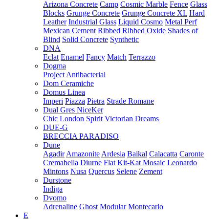
Arizona Concrete
Camp
Cosmic Marble
Fence
Glass
Blocks
Grunge Concrete
Grunge Concrete XL
Hard
Leather
Industrial Glass
Liquid Cosmo
Metal Perf
Mexican Cement
Ribbed
Ribbed Oxide
Shades of
Blind
Solid Concrete
Synthetic
DNA
Eclat
Enamel
Fancy
Match
Terrazzo
Dogma
Project Antibacterial
Dom Ceramiche
Domus Linea
Imperi
Piazza
Pietra
Strade Romane
Dual Gres NiceKer
Chic
London
Spirit
Victorian Dreams
DUE-G
BRECCIA PARADISO
Dune
Agadir
Amazonite
Ardesia
Baikal
Calacatta
Caronte
Cremabella
Diurne
Flat
Kit-Kat Mosaic
Leonardo
Mintons
Nusa
Quercus
Selene
Zement
Durstone
Indiga
Dvomo
Adrenaline
Ghost
Modular
Montecarlo
E