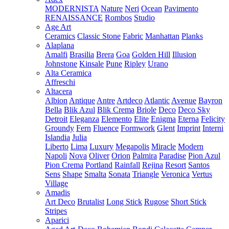
MODERNISTA
Nature
Neri
Ocean
Pavimento
RENAISSANCE
Rombos
Studio
Age Art
Ceramics
Classic Stone
Fabric
Manhattan
Planks
Alaplana
Amalfi
Brasilia
Brera
Goa
Golden Hill
Illusion
Johnstone
Kinsale
Pune
Ripley
Urano
Alta Ceramica
Affreschi
Altacera
Albion
Antique
Antre
Artdeco
Atlantic
Avenue
Bayron
Bella
Blik Azul
Blik Crema
Briole
Deco
Deco Sky
Detroit
Eleganza
Elemento
Elite
Enigma
Eterna
Felicity
Groundy
Fern
Fluence
Formwork
Glent
Imprint
Interni
Islandia
Julia
Liberto
Lima
Luxury
Megapolis
Miracle
Modern
Napoli
Nova
Oliver
Orion
Palmira
Paradise
Pion Azul
Pion Crema
Portland
Rainfall
Rejina
Resort
Santos
Sens
Shape
Smalta
Sonata
Triangle
Veronica
Vertus
Village
Amadis
Art Deco
Brutalist
Long Stick
Rugose
Short Stick
Stripes
Aparici