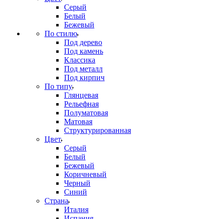
Серый
Белый
Бежевый
По стилю
Под дерево
Под камень
Классика
Под металл
Под кирпич
По типу
Глянцевая
Рельефная
Полуматовая
Матовая
Структурированная
Цвет
Серый
Белый
Бежевый
Коричневый
Черный
Синий
Страна
Италия
Испания