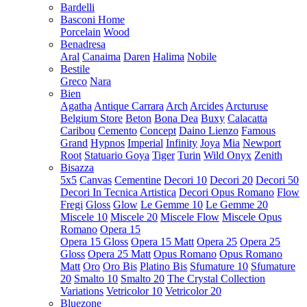
Bardelli
Basconi Home
Porcelain
Wood
Benadresa
Aral
Canaima
Daren
Halima
Nobile
Bestile
Greco
Nara
Bien
Agatha
Antique Carrara
Arch
Arcides
Arcturuse
Belgium Store
Beton
Bona Dea
Buxy
Calacatta
Caribou
Cemento
Concept
Daino Lienzo
Famous
Grand
Hypnos
Imperial
Infinity
Joya
Mia
Newport
Root
Statuario Goya
Tiger
Turin
Wild Onyx
Zenith
Bisazza
5x5
Canvas
Cementine
Decori 10
Decori 20
Decori 50
Decori In Tecnica Artistica
Decori Opus Romano
Flow
Fregi
Gloss
Glow
Le Gemme 10
Le Gemme 20
Miscele 10
Miscele 20
Miscele Flow
Miscele Opus
Romano
Opera 15
Opera 15 Gloss
Opera 15 Matt
Opera 25
Opera 25
Gloss
Opera 25 Matt
Opus Romano
Opus Romano
Matt
Oro
Oro Bis
Platino Bis
Sfumature 10
Sfumature
20
Smalto 10
Smalto 20
The Crystal Collection
Variations
Vetricolor 10
Vetricolor 20
Bluezone