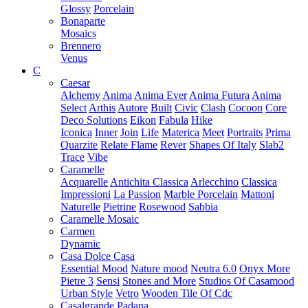
Glossy
Porcelain
Bonaparte
Mosaics
Brennero
Venus
C
Caesar
Alchemy
Anima
Anima Ever
Anima Futura
Anima
Select
Arthis
Autore
Built
Civic
Clash
Cocoon
Core
Deco Solutions
Eikon
Fabula
Hike
Iconica
Inner
Join
Life
Materica
Meet
Portraits
Prima
Quarzite
Relate Flame
Rever
Shapes Of Italy
Slab2
Trace
Vibe
Caramelle
Acquarelle
Antichita Classica
Arlecchino
Classica
Impressioni
La Passion
Marble Porcelain
Mattoni
Naturelle
Pietrine
Rosewood
Sabbia
Caramelle Mosaic
Carmen
Dynamic
Casa Dolce Casa
Essential Mood
Nature mood
Neutra 6.0
Onyx More
Pietre 3
Sensi
Stones and More
Studios Of Casamood
Urban Style
Vetro
Wooden Tile Of Cdc
Casalgrande Padana