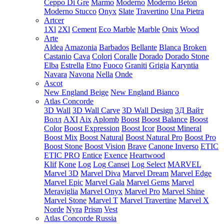
Ceppo Di Gre
Marmo
Moderno
Moderno Beton
Moderno Stucco
Onyx
Slate
Travertino
Una Pietra
Artcer
1Xl
2Xl
Cement
Eco Marble
Marble
Onix
Wood
Arte
Aldea
Amazonia
Barbados
Bellante
Blanca
Broken
Castanio
Cava
Colori
Coralle
Dorado
Dorado Stone
Elba
Estrella
Etno
Fuoco
Graniti
Grigia
Karyntia
Navara
Navona
Nella
Onde
Ascot
New England Beige
New England Bianco
Atlas Concorde
3D Wall
3D Wall Carve
3D Wall Design
3Д Вайт
Волл
AXI
Aix
Aplomb
Boost
Boost Balance
Boost
Color
Boost Expression
Boost Icor
Boost Mineral
Boost Mix
Boost Natural
Boost Natural Pro
Boost Pro
Boost Stone
Boost Vision
Brave
Canone Inverso
ETIC
ETIC PRO
Entice
Exence
Heartwood
Klif
Kone
Log
Log Cansei
Log Select
MARVEL
Marvel 3D
Marvel Diva
Marvel Dream
Marvel Edge
Marvel Epic
Marvel Gala
Marvel Gems
Marvel
Meraviglia
Marvel Onyx
Marvel Pro
Marvel Shine
Marvel Stone
Marvel T
Marvel Travertine
Marvel X
Norde
Nyra
Prism
Vest
Atlas Concorde Russia