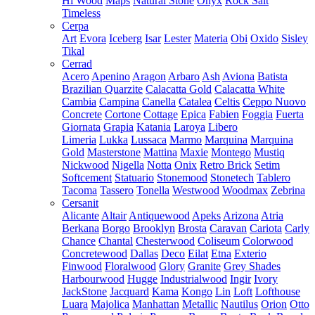
Hi Wood
Maps
Natural Stone
Onyx
Rock Salt
Timeless
Cerpa
Art
Evora
Iceberg
Isar
Lester
Materia
Obi
Oxido
Sisley
Tikal
Cerrad
Acero
Apenino
Aragon
Arbaro
Ash
Aviona
Batista
Brazilian Quarzite
Calacatta Gold
Calacatta White
Cambia
Campina
Canella
Catalea
Celtis
Ceppo Nuovo
Concrete
Cortone
Cottage
Epica
Fabien
Foggia
Fuerta
Giornata
Grapia
Katania
Laroya
Libero
Limeria
Lukka
Lussaca
Marmo
Marquina
Marquina
Gold
Masterstone
Mattina
Maxie
Montego
Mustiq
Nickwood
Nigella
Notta
Onix
Retro Brick
Setim
Softcement
Statuario
Stonemood
Stonetech
Tablero
Tacoma
Tassero
Tonella
Westwood
Woodmax
Zebrina
Cersanit
Alicante
Altair
Antiquewood
Apeks
Arizona
Atria
Berkana
Borgo
Brooklyn
Brosta
Caravan
Cariota
Carly
Chance
Chantal
Chesterwood
Coliseum
Colorwood
Concretewood
Dallas
Deco
Eilat
Etna
Exterio
Finwood
Floralwood
Glory
Granite
Grey Shades
Harbourwood
Hugge
Industrialwood
Ingir
Ivory
JackStone
Jacquard
Kama
Kongo
Lin
Loft
Lofthouse
Luara
Majolica
Manhattan
Metallic
Nautilus
Orion
Otto