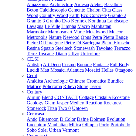
Amazzonia
Architecture
Ardesia
Atelier
Basaltina
Beton
Caleidoscopio
Cemento
Chalon
Citta
Class
Wood
Country Wood
Earth
Eco Concrete
Granito 2
Granito 3
Granito Evo
Kerinox
Kontinua
Landscape
Lavagna
Le Ville
Limpha
Macro
Manhattan
Marmoker
Marmosmart
Marte
Metalwood
Meteor
Metropolis
Nature
Newood
Opus
Petra
Pietra Bauge
Pietre Di Paragone
Pietre Di Sardegna
Pietre Etrusche
Resina
Spazio
Steeltech
Stonewash
Tavolato
Terrazzo
Terre Toscane
Titano
Ulivo
Unicolore
CE.SI
Antislip
Art Deco
Cosmo
Epoque
Fantasie
Full Body
Lucidi
Matt
Mosaici Atlantica
Mosaici Hellas
Ottagono
Cedit
Araldica
Archeologie
Chimera
Cromatica
Euridice
Matrice
Policroma
Rilievi
Storie
Tesori
Century
Aurum
Blend
CONTACT
Cottage
Cristalia
Ecostone
Geology
Glam
Jasper
Medley
Reaction
Rocknest
Stonerock
Titan
Two 0
Uptown
Ceracasa
Antic
Bluemoon
D Color
Dafne
Dolmen
Evolution
Lucentum
Manhattan
Mitica
Olimpia
Porto
Portobello
Soho
Solei
Urban
Vermont
Ceramica Cas