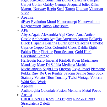
Aged
Art-Deco
Bohemian
Bondi
Calacatta
Camper
Carpet
Corten
Gatsby
Grunge
Jacquard
Joliet
Kilim
Magma
Norway
Regio
Steel
Tango
Uptown
Victorian
Vivid
Apavisa
4Ever
Evolution
Mood
Nanoconcept
Nanoevolution
Regeneration
Tattoo
Zinc
south
APE
Abyss
Agate
Alexandria
Alpi Green
Ama
Antico
Casale
Arabescato
Argillae
Augustus
Aurora
Bellagio
Black Hispania
Brianna
Burlington
Calacatta
Camelot
Caprice
Ceppo
Clos
Colourful
Cross
Dahlia
Eight
Fables
Fleur
Floriane
Four Seasons
Gold Hard
Greystone
Grunge
Harlequin
Icaro
Imperial
Kinfolk
Koen
Magallanes
Mandalay
Mare Di Sabbia
Medicea Marble
Michelangelo
Night Lux
Oregon
Oxyd Jewel
Piemonte
Pukka
Raw
Re Use
Reality
Savona
Seville
Snap
Souk
Statuary Venato
Tibur
Tonality
Twist
Vintage
Volterra
Wabi Sabi
Work
Appiani
Anthologhia
Coloniale
Fusion
Memorie
Metal
Poetic
Arcana
CROCCANTE
Komi
Les Bijoux
Ribe & Elburg
Stracciatella
Zaletti