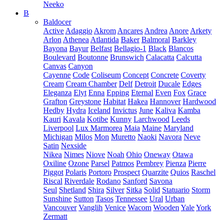
Neeko
B
Baldocer
Active
Adaggio
Akrom
Ancares
Andrea
Anore
Arkety
Arlon
Athenea
Atlantida
Baker
Balmoral
Barkley
Bayona
Bayur
Belfast
Bellagio-1
Black
Blancos
Boulevard
Boutonne
Brunswich
Calacatta
Calcutta
Canvas
Canyon
Cayenne
Code
Coliseum
Concept
Concrete
Coverty
Cream
Cream Chamber
Delf
Detroit
Ducale
Edges
Eleganza
Elyt
Enna
Epping
Eternal
Even
Fox
Grace
Grafton
Greystone
Habitat
Hakea
Hannover
Hardwood
Hedby
Hydra
Iceland
Invictus
June
Kaliva
Kamba
Kauri
Kavala
Kotibe
Kunny
Larchwood
Leeds
Liverpool
Lux Marmorea
Maia
Maine
Maryland
Michigan
Milos
Mon
Muretto
Naoki
Navora
Neve
Satin
Nexside
Nikea
Nimes
Niove
Noah
Ohio
Oneway
Otawa
Oxiline
Ozone
Parsel
Patmos
Pembrey
Pienza
Pierre
Piggot
Polaris
Portoro
Prospect
Quarzite
Quios
Raschel
Riscal
Riverdale
Rodano
Sanford
Savona
Seul
Shetland
Shira
Silver
Sitka
Solid
Statuario
Storm
Sunshine
Sutton
Tasos
Tennessee
Ural
Urban
Vancouver
Vanglih
Venice
Wacom
Wooden
Yale
York
Zermatt