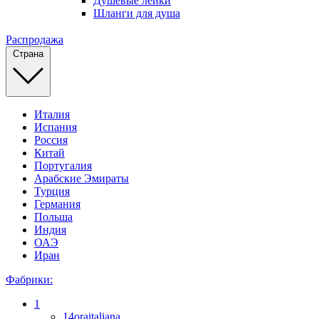
Душевые лейки
Шланги для душа
Распродажа
Страна
Италия
Испания
Россия
Китай
Португалия
Арабские Эмираты
Турция
Германия
Польша
Индия
ОАЭ
Иран
Фабрики:
1
14oraitaliana