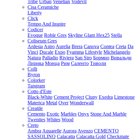
Tribe
Urban
Venetian
Vodevil
Cisa Ceramiche
Liberty
Click
Tempo And Inspire
Codicer
Evoque
Roble Gres
Skyline Glam Hex25
Stella
Coliseum Gres
Ardesia
Astro
Aurelia
Brera
Canova
Contea
Creta
Da
Vinci
Ducale
Expo
Fyamma
Lifestyle
Michelangelo
Natura
Palladio
Riviera
San Siro
Бормио
Вивальди
Лирика
Монца
Рим
Саленто
Тиволи
Colli
Byron
Colorker
Tangram
Cotto d'Este
Black-White
Cement Project
Cluny
Exedra
Limestone
Materica
Metal
Over
Wonderwall
Creatile
Cemento
Exotic
Marbles
Onyx
Stone And Marble
Twenties
Whites
Wood
Creto
Ambra
Aquarelle
Aurora
Avenzo
CEMENTO
SASSOLINO
Calacatta
Calacatta Gold
Checkmate