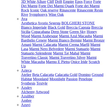
3D White
Allure
Cliff
Drift
Empire
Epos
Force
Forte
Dei Marmi
Forte Dei Marmi Quark
Forte dei Marmi
Rock
Iconic
Oak reserve
Rinascente
Rinascente Resin
Rive
Symphonyx
Wine Oak
Ava
Aesthetica
Avorio Segesta
BOLGHERI STONE
Bianco Imperiale
Black Gold
Breccia Capraia
Breccia
Sicilia
Copacabana
Deep Stone
Green Sky
Honey
Wood
Marmi Arabesque
Marmi Azul Macauba
Marmi
Bardiglio Cenere
Marmi Bianco Bernini
Marmi Bronze
Amani
Marmi Calacatta
Marmi Crema Marfil
Marmi
Lasa
Marmi Nero Belvedere
Marmi Statuario
Marmi
Statuario Splendente
Marmi Taj Mahal
Marmi
Travertino Classic
Marmi Travertino Silver
Marmi
White Macauba
Marmo E Pietra
Onice Iride
Scratch
Up
Azteca
Atelier
Beta Calacatta
Calacatta Gold
Domino
Ground
Habitat
Moonland
Moonlight
Passion
Penelope
Synthesis
Textyle
Azulev
Alchemy
Artwood
Azuliber
Ambre
Azuvi