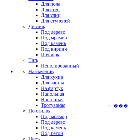
Для пола
Для стен
Для улиц
Для ступеней
Дизайн
Под дерево
Под мрамор
Под камень
Под кирпич
Пэчворк
Тип
Неполированный
Назначение
Для кухни
Для ванны
На фартук
Напольная
Настенная
Тротуарная
+ ���
По стилю
Под мрамор
Под дерево
Под камень
Под бетон
Цвет