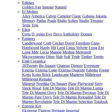
Edimax
Golden Age
Instone
Naturel
El Molino
Alice
America
Calvin
Camelot
Clasic
Gabana
Jakarta
Memory
Padua
Prada
Rialto
Soften
Studio
Terratzo
Tesla
Toja
Elios
Creta
D_esign Evo
Deco Anthology
Domus
Emigres
Candlewood
Craft
Cricket
Dover
Freedom
Glass
Hardwood
Hardy
Hit
Leed
Linus Velvete
Long Ext
Long Mde
Lucia
Maison
Medina
Metropoli
Microcemento
Olmo
Slab
Soft
Teide
Timber
Trento
Emil Ceramica
20Twenty
Be-Square
Chateau
Dimore
Everstone
Externa
Externa Cotto
Externa Quarzite
Fabrika
Forme
Kotto
Kotto Brick
Landscape
Mapierre
Millelegni
Millelegni Remake
Mimesis
Nordika
On Square
Piase
Playwood
Sixty
Sleek Wood
Tele Di Marmo
Tele Di Marmo Lumia
Tele Di Marmo Onyx
Tele Di Marmo Precious
Tele Di
Marmo Pure Onyx
Tele Di Marmo Reloaded
Tele Di
Marmo Revolution
Tele Di Marmo Selection
Totalook
Energie Ker
Ekxtreme
Flatiron
Heritage
Imperial