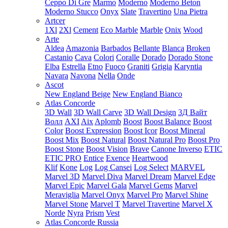
Ceppo Di Gre
Marmo
Moderno
Moderno Beton
Moderno Stucco
Onyx
Slate
Travertino
Una Pietra
Artcer
1Xl
2Xl
Cement
Eco Marble
Marble
Onix
Wood
Arte
Aldea
Amazonia
Barbados
Bellante
Blanca
Broken
Castanio
Cava
Colori
Coralle
Dorado
Dorado Stone
Elba
Estrella
Etno
Fuoco
Graniti
Grigia
Karyntia
Navara
Navona
Nella
Onde
Ascot
New England Beige
New England Bianco
Atlas Concorde
3D Wall
3D Wall Carve
3D Wall Design
3Д Вайт
Волл
AXI
Aix
Aplomb
Boost
Boost Balance
Boost
Color
Boost Expression
Boost Icor
Boost Mineral
Boost Mix
Boost Natural
Boost Natural Pro
Boost Pro
Boost Stone
Boost Vision
Brave
Canone Inverso
ETIC
ETIC PRO
Entice
Exence
Heartwood
Klif
Kone
Log
Log Cansei
Log Select
MARVEL
Marvel 3D
Marvel Diva
Marvel Dream
Marvel Edge
Marvel Epic
Marvel Gala
Marvel Gems
Marvel
Meraviglia
Marvel Onyx
Marvel Pro
Marvel Shine
Marvel Stone
Marvel T
Marvel Travertine
Marvel X
Norde
Nyra
Prism
Vest
Atlas Concorde Russia