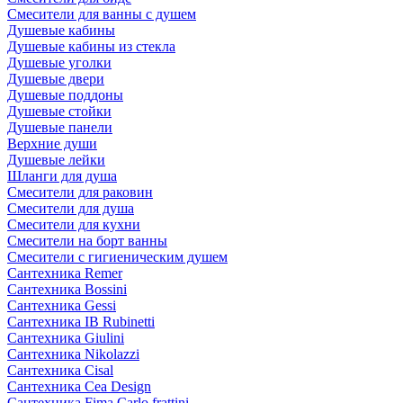
Смесители для ванны с душем
Душевые кабины
Душевые кабины из стекла
Душевые уголки
Душевые двери
Душевые поддоны
Душевые стойки
Душевые панели
Верхние души
Душевые лейки
Шланги для душа
Смесители для раковин
Смесители для душа
Смесители для кухни
Смесители на борт ванны
Смесители с гигиеническим душем
Сантехника Remer
Сантехника Bossini
Сантехника Gessi
Сантехника IB Rubinetti
Сантехника Giulini
Сантехника Nikolazzi
Сантехника Cisal
Сантехника Cea Design
Сантехника Fima Carlo frattini