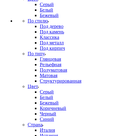
Серый
Белый
Бежевый
По стилю
Под дерево
Под камень
Классика
Под металл
Под кирпич
По типу
Глянцевая
Рельефная
Полуматовая
Матовая
Структурированная
Цвет
Серый
Белый
Бежевый
Коричневый
Черный
Синий
Страна
Италия
Испания