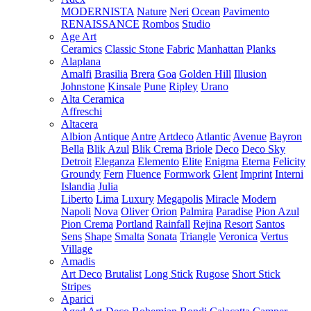
MODERNISTA
Nature
Neri
Ocean
Pavimento
RENAISSANCE
Rombos
Studio
Age Art
Ceramics
Classic Stone
Fabric
Manhattan
Planks
Alaplana
Amalfi
Brasilia
Brera
Goa
Golden Hill
Illusion
Johnstone
Kinsale
Pune
Ripley
Urano
Alta Ceramica
Affreschi
Altacera
Albion
Antique
Antre
Artdeco
Atlantic
Avenue
Bayron
Bella
Blik Azul
Blik Crema
Briole
Deco
Deco Sky
Detroit
Eleganza
Elemento
Elite
Enigma
Eterna
Felicity
Groundy
Fern
Fluence
Formwork
Glent
Imprint
Interni
Islandia
Julia
Liberto
Lima
Luxury
Megapolis
Miracle
Modern
Napoli
Nova
Oliver
Orion
Palmira
Paradise
Pion Azul
Pion Crema
Portland
Rainfall
Rejina
Resort
Santos
Sens
Shape
Smalta
Sonata
Triangle
Veronica
Vertus
Village
Amadis
Art Deco
Brutalist
Long Stick
Rugose
Short Stick
Stripes
Aparici