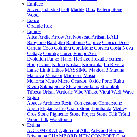
Ennface
Accent
Industrial
Loft
Marble
Onix
Pattern
Stone
Wood
Epoca
Organic Rug
Equipe
Altea
Argile
Arrow
Art Nouveau
Artisan
BALI
Babylone
Bardiglio
Bauhome
Caprice
Caprice Deco
Carrara
Coco
Coimbra
Coralstone
Corsica
Costa Nova
Cottage
Country
Curve
Equipe Ares
Evolution
Fango
Hanoi
Heritage
Hexatile cement
Hopp
Island
Kalma
Kasbah
Kromatika
La Riviera
Lanse
Limit
Lithos
MASSIMO
Magical 3
Magma
Mallorca
Manacor
Marmoris
Masia
Menorca
Metro
Micro
Octagon
Oxide
Porto
Raku
Rivoli
Sabbia
Scale
Sfera
Splendours
Stromboli
Tribeca
Urban
Verticale
Vibe
Village
Vitral
Wadi
Wave
Ergon
Abacus
Architect Resin
Cornerstone
Cornerstone
Alpen
Elegance Pro
Grain Stone
Lombarda
Medley
Oros Stone
Pigmento
Stone Project
Stone Talk
Tr3nd
Wood Talk
Woodtouch
Estima
AGLOMERAT
Aglomerat
Alba
Artwood
Bernini
Brigantina
CHAMBORD NEW
COMFORT
Cave