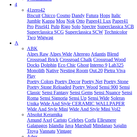
4
41zero42
Biscuit
Chicco
Cosmo
Dandy
Futura
Hops
Italic
Jumble
Kappa
Mou
Nok
Otto
Paper41 Lux
Paper41
Pro
Pixel41
Pulp
Rigo
Solo
Spectre
Superclassica SCB
Superclassica SCG
Superclassica SCW
Technicolor
Two
Wigwag
A
ABK
Alpes Raw
Alpes Wide
Alterego
Atlantis
Blend
Crossroad Brick
Crossroad Chalk
Crossroad Wood
Docks
Dolphin
Eco Chic
Ghost
Interno 9
Lab325
Monolith
Native
Nesting Room
Out.20
Pietra Viva
Play
Poetry Colors
Poetry Decor
Poetry Net
Poetry Stone
Poetry Stone Reloaded
Poetry Wood
Sensi 900
Sensi
Classic
Sensi Fantasy
Sensi Gems
Sensi Nuance
Sensi
Roma
Sensi Signoria
Sensi Up
Sensi Wide
Soleras
Unika
Wide And Style CERAMIC WALLPAPER
Wide And Style Mini
Wide And Style Mini Vol2
Absolut Keramika
Amund
Axel
Caristo
Celebes
Corfu
Ellesmere
Galapagos
Islandia
Java
Marshall
Mindanao
Sajalin
Troya
Vannatu
Vintage
Adex