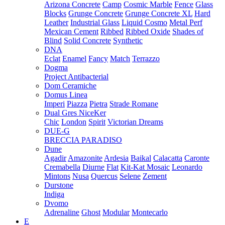
Arizona Concrete
Camp
Cosmic Marble
Fence
Glass
Blocks
Grunge Concrete
Grunge Concrete XL
Hard
Leather
Industrial Glass
Liquid Cosmo
Metal Perf
Mexican Cement
Ribbed
Ribbed Oxide
Shades of
Blind
Solid Concrete
Synthetic
DNA
Eclat
Enamel
Fancy
Match
Terrazzo
Dogma
Project Antibacterial
Dom Ceramiche
Domus Linea
Imperi
Piazza
Pietra
Strade Romane
Dual Gres NiceKer
Chic
London
Spirit
Victorian Dreams
DUE-G
BRECCIA PARADISO
Dune
Agadir
Amazonite
Ardesia
Baikal
Calacatta
Caronte
Cremabella
Diurne
Flat
Kit-Kat Mosaic
Leonardo
Mintons
Nusa
Quercus
Selene
Zement
Durstone
Indiga
Dvomo
Adrenaline
Ghost
Modular
Montecarlo
E