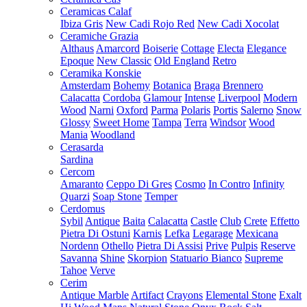
Ceramicas Calaf
Ibiza Gris
New Cadi Rojo Red
New Cadi Xocolat
Ceramiche Grazia
Althaus
Amarcord
Boiserie
Cottage
Electa
Elegance
Epoque
New Classic
Old England
Retro
Ceramika Konskie
Amsterdam
Bohemy
Botanica
Braga
Brennero
Calacatta
Cordoba
Glamour
Intense
Liverpool
Modern
Wood
Narni
Oxford
Parma
Polaris
Portis
Salerno
Snow
Glossy
Sweet Home
Tampa
Terra
Windsor
Wood
Mania
Woodland
Cerasarda
Sardina
Cercom
Amaranto
Ceppo Di Gres
Cosmo
In Contro
Infinity
Quarzi
Soap Stone
Temper
Cerdomus
Sybil
Antique
Baita
Calacatta
Castle
Club
Crete
Effetto
Pietra Di Ostuni
Karnis
Lefka
Legarage
Mexicana
Nordenn
Othello
Pietra Di Assisi
Prive
Pulpis
Reserve
Savanna
Shine
Skorpion
Statuario Bianco
Supreme
Tahoe
Verve
Cerim
Antique Marble
Artifact
Crayons
Elemental Stone
Exalt