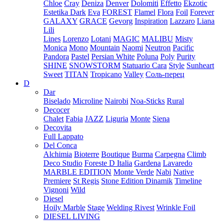
Chloe
Cray
Deniza
Denver
Dolomiti
Effetto
Ekzotic
Estetika Dark
Eva
FOREST
Flamel
Flora
Foil
Forever
GALAXY
GRACE
Gevorg
Inspiration
Lazzaro
Liana
Lili
Lines
Lorenzo
Lotani
MAGIC
MALIBU
Misty
Monica
Mono
Mountain
Naomi
Neutron
Pacific
Pandora
Pastel
Persian White
Poluna
Poly
Purity
SHINE
SNOWSTORM
Statuario Cara
Style
Sunheart
Sweet
TITAN
Tropicano
Valley
Соль-перец
D
Dar
Biselado
Microline
Nairobi
Noa-Sticks
Rural
Decocer
Chalet
Fabia
JAZZ
Liguria
Monte
Siena
Decovita
Full Lappato
Del Conca
Alchimia
Bioterre
Boutique
Burma
Carpegna
Climb
Deco Studio
Foreste D Italia
Gardena
Lavaredo
MARBLE EDITION
Monte Verde
Nabi
Native
Premiere
St Regis
Stone Edition Dinamik
Timeline
Vignoni
Wild
Diesel
Hoily Marble
Stage
Welding Rivest
Wrinkle Foil
DIESEL LIVING