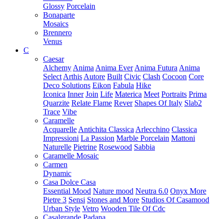
Glossy
Porcelain
Bonaparte
Mosaics
Brennero
Venus
C
Caesar
Alchemy
Anima
Anima Ever
Anima Futura
Anima
Select
Arthis
Autore
Built
Civic
Clash
Cocoon
Core
Deco Solutions
Eikon
Fabula
Hike
Iconica
Inner
Join
Life
Materica
Meet
Portraits
Prima
Quarzite
Relate Flame
Rever
Shapes Of Italy
Slab2
Trace
Vibe
Caramelle
Acquarelle
Antichita Classica
Arlecchino
Classica
Impressioni
La Passion
Marble Porcelain
Mattoni
Naturelle
Pietrine
Rosewood
Sabbia
Caramelle Mosaic
Carmen
Dynamic
Casa Dolce Casa
Essential Mood
Nature mood
Neutra 6.0
Onyx More
Pietre 3
Sensi
Stones and More
Studios Of Casamood
Urban Style
Vetro
Wooden Tile Of Cdc
Casalgrande Padana