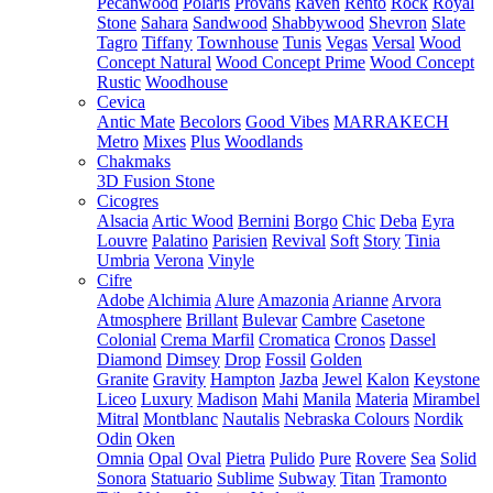
Pecanwood
Polaris
Provans
Raven
Rento
Rock
Royal
Stone
Sahara
Sandwood
Shabbywood
Shevron
Slate
Tagro
Tiffany
Townhouse
Tunis
Vegas
Versal
Wood
Concept Natural
Wood Concept Prime
Wood Concept
Rustic
Woodhouse
Cevica
Antic Mate
Becolors
Good Vibes
MARRAKECH
Metro
Mixes
Plus
Woodlands
Chakmaks
3D Fusion Stone
Cicogres
Alsacia
Artic Wood
Bernini
Borgo
Chic
Deba
Eyra
Louvre
Palatino
Parisien
Revival
Soft
Story
Tinia
Umbria
Verona
Vinyle
Cifre
Adobe
Alchimia
Alure
Amazonia
Arianne
Arvora
Atmosphere
Brillant
Bulevar
Cambre
Casetone
Colonial
Crema Marfil
Cromatica
Cronos
Dassel
Diamond
Dimsey
Drop
Fossil
Golden
Granite
Gravity
Hampton
Jazba
Jewel
Kalon
Keystone
Liceo
Luxury
Madison
Mahi
Manila
Materia
Mirambel
Mitral
Montblanc
Nautalis
Nebraska Colours
Nordik
Odin
Oken
Omnia
Opal
Oval
Pietra
Pulido
Pure
Rovere
Sea
Solid
Sonora
Statuario
Sublime
Subway
Titan
Tramonto