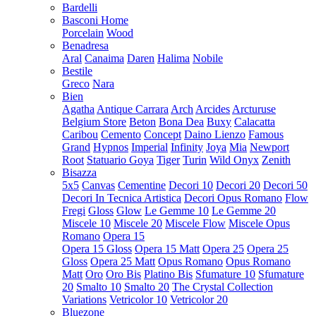
Bardelli
Basconi Home
Porcelain
Wood
Benadresa
Aral
Canaima
Daren
Halima
Nobile
Bestile
Greco
Nara
Bien
Agatha
Antique Carrara
Arch
Arcides
Arcturuse
Belgium Store
Beton
Bona Dea
Buxy
Calacatta
Caribou
Cemento
Concept
Daino Lienzo
Famous
Grand
Hypnos
Imperial
Infinity
Joya
Mia
Newport
Root
Statuario Goya
Tiger
Turin
Wild Onyx
Zenith
Bisazza
5x5
Canvas
Cementine
Decori 10
Decori 20
Decori 50
Decori In Tecnica Artistica
Decori Opus Romano
Flow
Fregi
Gloss
Glow
Le Gemme 10
Le Gemme 20
Miscele 10
Miscele 20
Miscele Flow
Miscele Opus
Romano
Opera 15
Opera 15 Gloss
Opera 15 Matt
Opera 25
Opera 25
Gloss
Opera 25 Matt
Opus Romano
Opus Romano
Matt
Oro
Oro Bis
Platino Bis
Sfumature 10
Sfumature
20
Smalto 10
Smalto 20
The Crystal Collection
Variations
Vetricolor 10
Vetricolor 20
Bluezone