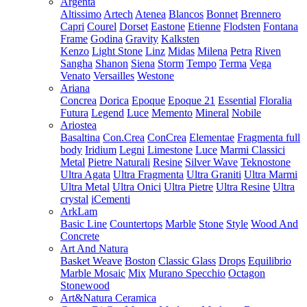
Argenta
Altissimo
Artech
Atenea
Blancos
Bonnet
Brennero
Capri
Courel
Dorset
Eastone
Etienne
Flodsten
Fontana
Frame
Godina
Gravity
Kalksten
Kenzo
Light Stone
Linz
Midas
Milena
Petra
Riven
Sangha
Shanon
Siena
Storm
Tempo
Terma
Vega
Venato
Versailles
Westone
Ariana
Concrea
Dorica
Epoque
Epoque 21
Essential
Floralia
Futura
Legend
Luce
Memento
Mineral
Nobile
Ariostea
Basaltina
Con.Crea
ConCrea
Elementae
Fragmenta full
body
Iridium
Legni
Limestone
Luce
Marmi Classici
Metal
Pietre Naturali
Resine
Silver Wave
Teknostone
Ultra Agata
Ultra Fragmenta
Ultra Graniti
Ultra Marmi
Ultra Metal
Ultra Onici
Ultra Pietre
Ultra Resine
Ultra
crystal
iCementi
ArkLam
Basic Line
Countertops
Marble
Stone
Style
Wood And
Concrete
Art And Natura
Basket Weave
Boston
Classic Glass
Drops
Equilibrio
Marble Mosaic
Mix
Murano Specchio
Octagon
Stonewood
Art&Natura Ceramica