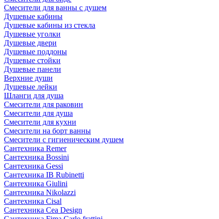
Смесители для ванны с душем
Душевые кабины
Душевые кабины из стекла
Душевые уголки
Душевые двери
Душевые поддоны
Душевые стойки
Душевые панели
Верхние души
Душевые лейки
Шланги для душа
Смесители для раковин
Смесители для душа
Смесители для кухни
Смесители на борт ванны
Смесители с гигиеническим душем
Сантехника Remer
Сантехника Bossini
Сантехника Gessi
Сантехника IB Rubinetti
Сантехника Giulini
Сантехника Nikolazzi
Сантехника Cisal
Сантехника Cea Design
Сантехника Fima Carlo frattini