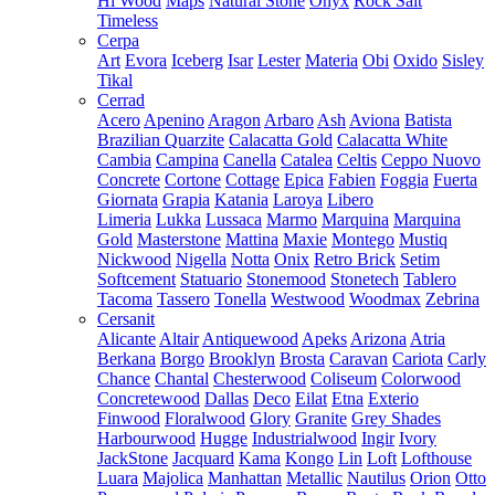
Hi Wood
Maps
Natural Stone
Onyx
Rock Salt
Timeless
Cerpa
Art
Evora
Iceberg
Isar
Lester
Materia
Obi
Oxido
Sisley
Tikal
Cerrad
Acero
Apenino
Aragon
Arbaro
Ash
Aviona
Batista
Brazilian Quarzite
Calacatta Gold
Calacatta White
Cambia
Campina
Canella
Catalea
Celtis
Ceppo Nuovo
Concrete
Cortone
Cottage
Epica
Fabien
Foggia
Fuerta
Giornata
Grapia
Katania
Laroya
Libero
Limeria
Lukka
Lussaca
Marmo
Marquina
Marquina
Gold
Masterstone
Mattina
Maxie
Montego
Mustiq
Nickwood
Nigella
Notta
Onix
Retro Brick
Setim
Softcement
Statuario
Stonemood
Stonetech
Tablero
Tacoma
Tassero
Tonella
Westwood
Woodmax
Zebrina
Cersanit
Alicante
Altair
Antiquewood
Apeks
Arizona
Atria
Berkana
Borgo
Brooklyn
Brosta
Caravan
Cariota
Carly
Chance
Chantal
Chesterwood
Coliseum
Colorwood
Concretewood
Dallas
Deco
Eilat
Etna
Exterio
Finwood
Floralwood
Glory
Granite
Grey Shades
Harbourwood
Hugge
Industrialwood
Ingir
Ivory
JackStone
Jacquard
Kama
Kongo
Lin
Loft
Lofthouse
Luara
Majolica
Manhattan
Metallic
Nautilus
Orion
Otto