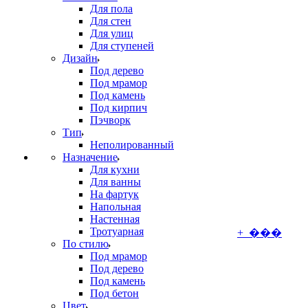
Для пола
Для стен
Для улиц
Для ступеней
Дизайн
Под дерево
Под мрамор
Под камень
Под кирпич
Пэчворк
Тип
Неполированный
Назначение
Для кухни
Для ванны
На фартук
Напольная
Настенная
Тротуарная
+ ���
По стилю
Под мрамор
Под дерево
Под камень
Под бетон
Цвет