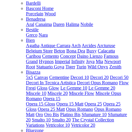
Bardelli
Basconi Home
Porcelain
Wood
Benadresa
Aral
Canaima
Daren
Halima
Nobile
Bestile
Greco
Nara
Bien
Agatha
Antique Carrara
Arch
Arcides
Arcturuse
Belgium Store
Beton
Bona Dea
Buxy
Calacatta
Caribou
Cemento
Concept
Daino Lienzo
Famous
Grand
Hypnos
Imperial
Infinity
Joya
Mia
Newport
Root
Statuario Goya
Tiger
Turin
Wild Onyx
Zenith
Bisazza
5x5
Canvas
Cementine
Decori 10
Decori 20
Decori 50
Decori In Tecnica Artistica
Decori Opus Romano
Flow
Fregi
Gloss
Glow
Le Gemme 10
Le Gemme 20
Miscele 10
Miscele 20
Miscele Flow
Miscele Opus
Romano
Opera 15
Opera 15 Gloss
Opera 15 Matt
Opera 25
Opera 25
Gloss
Opera 25 Matt
Opus Romano
Opus Romano
Matt
Oro
Oro Bis
Platino Bis
Sfumature 10
Sfumature
20
Smalto 10
Smalto 20
The Crystal Collection
Variations
Vetricolor 10
Vetricolor 20
Bluezone