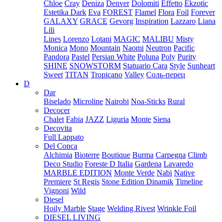
Chloe
Cray
Deniza
Denver
Dolomiti
Effetto
Ekzotic
Estetika Dark
Eva
FOREST
Flamel
Flora
Foil
Forever
GALAXY
GRACE
Gevorg
Inspiration
Lazzaro
Liana
Lili
Lines
Lorenzo
Lotani
MAGIC
MALIBU
Misty
Monica
Mono
Mountain
Naomi
Neutron
Pacific
Pandora
Pastel
Persian White
Poluna
Poly
Purity
SHINE
SNOWSTORM
Statuario Cara
Style
Sunheart
Sweet
TITAN
Tropicano
Valley
Соль-перец
D
Dar
Biselado
Microline
Nairobi
Noa-Sticks
Rural
Decocer
Chalet
Fabia
JAZZ
Liguria
Monte
Siena
Decovita
Full Lappato
Del Conca
Alchimia
Bioterre
Boutique
Burma
Carpegna
Climb
Deco Studio
Foreste D Italia
Gardena
Lavaredo
MARBLE EDITION
Monte Verde
Nabi
Native
Premiere
St Regis
Stone Edition Dinamik
Timeline
Vignoni
Wild
Diesel
Hoily Marble
Stage
Welding Rivest
Wrinkle Foil
DIESEL LIVING