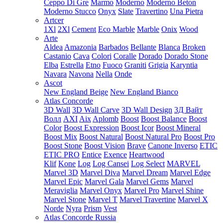
Ceppo Di Gre
Marmo
Moderno
Moderno Beton
Moderno Stucco
Onyx
Slate
Travertino
Una Pietra
Artcer
1Xl
2Xl
Cement
Eco Marble
Marble
Onix
Wood
Arte
Aldea
Amazonia
Barbados
Bellante
Blanca
Broken
Castanio
Cava
Colori
Coralle
Dorado
Dorado Stone
Elba
Estrella
Etno
Fuoco
Graniti
Grigia
Karyntia
Navara
Navona
Nella
Onde
Ascot
New England Beige
New England Bianco
Atlas Concorde
3D Wall
3D Wall Carve
3D Wall Design
3Д Вайт
Волл
AXI
Aix
Aplomb
Boost
Boost Balance
Boost
Color
Boost Expression
Boost Icor
Boost Mineral
Boost Mix
Boost Natural
Boost Natural Pro
Boost Pro
Boost Stone
Boost Vision
Brave
Canone Inverso
ETIC
ETIC PRO
Entice
Exence
Heartwood
Klif
Kone
Log
Log Cansei
Log Select
MARVEL
Marvel 3D
Marvel Diva
Marvel Dream
Marvel Edge
Marvel Epic
Marvel Gala
Marvel Gems
Marvel
Meraviglia
Marvel Onyx
Marvel Pro
Marvel Shine
Marvel Stone
Marvel T
Marvel Travertine
Marvel X
Norde
Nyra
Prism
Vest
Atlas Concorde Russia