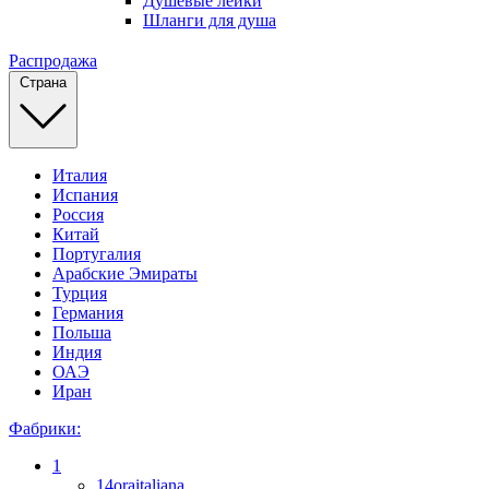
Душевые лейки
Шланги для душа
Распродажа
Страна
Италия
Испания
Россия
Китай
Португалия
Арабские Эмираты
Турция
Германия
Польша
Индия
ОАЭ
Иран
Фабрики:
1
14oraitaliana