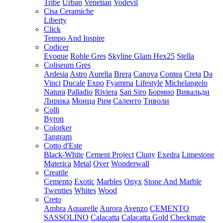
Tribe
Urban
Venetian
Vodevil
Cisa Ceramiche
Liberty
Click
Tempo And Inspire
Codicer
Evoque
Roble Gres
Skyline Glam Hex25
Stella
Coliseum Gres
Ardesia
Astro
Aurelia
Brera
Canova
Contea
Creta
Da
Vinci
Ducale
Expo
Fyamma
Lifestyle
Michelangelo
Natura
Palladio
Riviera
San Siro
Бормио
Вивальди
Лирика
Монца
Рим
Саленто
Тиволи
Colli
Byron
Colorker
Tangram
Cotto d'Este
Black-White
Cement Project
Cluny
Exedra
Limestone
Materica
Metal
Over
Wonderwall
Creatile
Cemento
Exotic
Marbles
Onyx
Stone And Marble
Twenties
Whites
Wood
Creto
Ambra
Aquarelle
Aurora
Avenzo
CEMENTO
SASSOLINO
Calacatta
Calacatta Gold
Checkmate