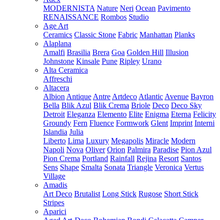
MODERNISTA
Nature
Neri
Ocean
Pavimento
RENAISSANCE
Rombos
Studio
Age Art
Ceramics
Classic Stone
Fabric
Manhattan
Planks
Alaplana
Amalfi
Brasilia
Brera
Goa
Golden Hill
Illusion
Johnstone
Kinsale
Pune
Ripley
Urano
Alta Ceramica
Affreschi
Altacera
Albion
Antique
Antre
Artdeco
Atlantic
Avenue
Bayron
Bella
Blik Azul
Blik Crema
Briole
Deco
Deco Sky
Detroit
Eleganza
Elemento
Elite
Enigma
Eterna
Felicity
Groundy
Fern
Fluence
Formwork
Glent
Imprint
Interni
Islandia
Julia
Liberto
Lima
Luxury
Megapolis
Miracle
Modern
Napoli
Nova
Oliver
Orion
Palmira
Paradise
Pion Azul
Pion Crema
Portland
Rainfall
Rejina
Resort
Santos
Sens
Shape
Smalta
Sonata
Triangle
Veronica
Vertus
Village
Amadis
Art Deco
Brutalist
Long Stick
Rugose
Short Stick
Stripes
Aparici