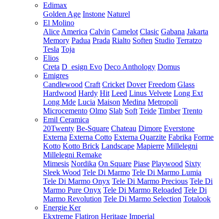
Edimax
Golden Age
Instone
Naturel
El Molino
Alice
America
Calvin
Camelot
Clasic
Gabana
Jakarta
Memory
Padua
Prada
Rialto
Soften
Studio
Terratzo
Tesla
Toja
Elios
Creta
D_esign Evo
Deco Anthology
Domus
Emigres
Candlewood
Craft
Cricket
Dover
Freedom
Glass
Hardwood
Hardy
Hit
Leed
Linus Velvete
Long Ext
Long Mde
Lucia
Maison
Medina
Metropoli
Microcemento
Olmo
Slab
Soft
Teide
Timber
Trento
Emil Ceramica
20Twenty
Be-Square
Chateau
Dimore
Everstone
Externa
Externa Cotto
Externa Quarzite
Fabrika
Forme
Kotto
Kotto Brick
Landscape
Mapierre
Millelegni
Millelegni Remake
Mimesis
Nordika
On Square
Piase
Playwood
Sixty
Sleek Wood
Tele Di Marmo
Tele Di Marmo Lumia
Tele Di Marmo Onyx
Tele Di Marmo Precious
Tele Di
Marmo Pure Onyx
Tele Di Marmo Reloaded
Tele Di
Marmo Revolution
Tele Di Marmo Selection
Totalook
Energie Ker
Ekxtreme
Flatiron
Heritage
Imperial