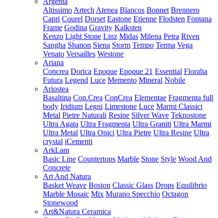
Argenta
Altissimo
Artech
Atenea
Blancos
Bonnet
Brennero
Capri
Courel
Dorset
Eastone
Etienne
Flodsten
Fontana
Frame
Godina
Gravity
Kalksten
Kenzo
Light Stone
Linz
Midas
Milena
Petra
Riven
Sangha
Shanon
Siena
Storm
Tempo
Terma
Vega
Venato
Versailles
Westone
Ariana
Concrea
Dorica
Epoque
Epoque 21
Essential
Floralia
Futura
Legend
Luce
Memento
Mineral
Nobile
Ariostea
Basaltina
Con.Crea
ConCrea
Elementae
Fragmenta full
body
Iridium
Legni
Limestone
Luce
Marmi Classici
Metal
Pietre Naturali
Resine
Silver Wave
Teknostone
Ultra Agata
Ultra Fragmenta
Ultra Graniti
Ultra Marmi
Ultra Metal
Ultra Onici
Ultra Pietre
Ultra Resine
Ultra
crystal
iCementi
ArkLam
Basic Line
Countertops
Marble
Stone
Style
Wood And
Concrete
Art And Natura
Basket Weave
Boston
Classic Glass
Drops
Equilibrio
Marble Mosaic
Mix
Murano Specchio
Octagon
Stonewood
Art&Natura Ceramica