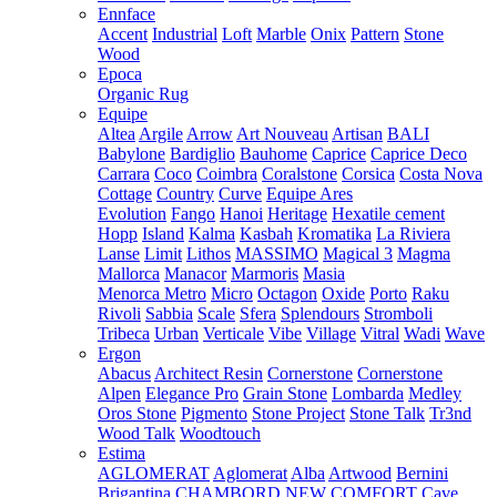
Ennface
Accent
Industrial
Loft
Marble
Onix
Pattern
Stone
Wood
Epoca
Organic Rug
Equipe
Altea
Argile
Arrow
Art Nouveau
Artisan
BALI
Babylone
Bardiglio
Bauhome
Caprice
Caprice Deco
Carrara
Coco
Coimbra
Coralstone
Corsica
Costa Nova
Cottage
Country
Curve
Equipe Ares
Evolution
Fango
Hanoi
Heritage
Hexatile cement
Hopp
Island
Kalma
Kasbah
Kromatika
La Riviera
Lanse
Limit
Lithos
MASSIMO
Magical 3
Magma
Mallorca
Manacor
Marmoris
Masia
Menorca
Metro
Micro
Octagon
Oxide
Porto
Raku
Rivoli
Sabbia
Scale
Sfera
Splendours
Stromboli
Tribeca
Urban
Verticale
Vibe
Village
Vitral
Wadi
Wave
Ergon
Abacus
Architect Resin
Cornerstone
Cornerstone
Alpen
Elegance Pro
Grain Stone
Lombarda
Medley
Oros Stone
Pigmento
Stone Project
Stone Talk
Tr3nd
Wood Talk
Woodtouch
Estima
AGLOMERAT
Aglomerat
Alba
Artwood
Bernini
Brigantina
CHAMBORD NEW
COMFORT
Cave