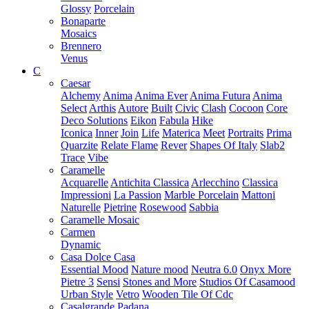
Glossy
Porcelain
Bonaparte
Mosaics
Brennero
Venus
C
Caesar
Alchemy
Anima
Anima Ever
Anima Futura
Anima
Select
Arthis
Autore
Built
Civic
Clash
Cocoon
Core
Deco Solutions
Eikon
Fabula
Hike
Iconica
Inner
Join
Life
Materica
Meet
Portraits
Prima
Quarzite
Relate Flame
Rever
Shapes Of Italy
Slab2
Trace
Vibe
Caramelle
Acquarelle
Antichita Classica
Arlecchino
Classica
Impressioni
La Passion
Marble Porcelain
Mattoni
Naturelle
Pietrine
Rosewood
Sabbia
Caramelle Mosaic
Carmen
Dynamic
Casa Dolce Casa
Essential Mood
Nature mood
Neutra 6.0
Onyx More
Pietre 3
Sensi
Stones and More
Studios Of Casamood
Urban Style
Vetro
Wooden Tile Of Cdc
Casalgrande Padana