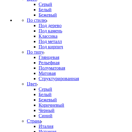
Серый
Белый
Бежевый
По стилю
Под дерево
Под камень
Классика
Под металл
Под кирпич
По типу
Глянцевая
Рельефная
Полуматовая
Матовая
Структурированная
Цвет
Серый
Белый
Бежевый
Коричневый
Черный
Синий
Страна
Италия
Испания