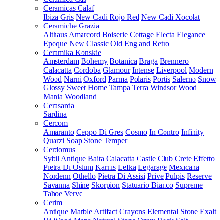
Ceramicas Calaf
Ibiza Gris
New Cadi Rojo Red
New Cadi Xocolat
Ceramiche Grazia
Althaus
Amarcord
Boiserie
Cottage
Electa
Elegance
Epoque
New Classic
Old England
Retro
Ceramika Konskie
Amsterdam
Bohemy
Botanica
Braga
Brennero
Calacatta
Cordoba
Glamour
Intense
Liverpool
Modern
Wood
Narni
Oxford
Parma
Polaris
Portis
Salerno
Snow
Glossy
Sweet Home
Tampa
Terra
Windsor
Wood
Mania
Woodland
Cerasarda
Sardina
Cercom
Amaranto
Ceppo Di Gres
Cosmo
In Contro
Infinity
Quarzi
Soap Stone
Temper
Cerdomus
Sybil
Antique
Baita
Calacatta
Castle
Club
Crete
Effetto
Pietra Di Ostuni
Karnis
Lefka
Legarage
Mexicana
Nordenn
Othello
Pietra Di Assisi
Prive
Pulpis
Reserve
Savanna
Shine
Skorpion
Statuario Bianco
Supreme
Tahoe
Verve
Cerim
Antique Marble
Artifact
Crayons
Elemental Stone
Exalt