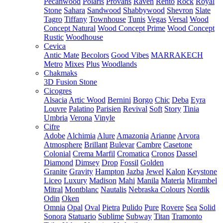
Pecanwood
Polaris
Provans
Raven
Rento
Rock
Royal
Stone
Sahara
Sandwood
Shabbywood
Shevron
Slate
Tagro
Tiffany
Townhouse
Tunis
Vegas
Versal
Wood
Concept Natural
Wood Concept Prime
Wood Concept
Rustic
Woodhouse
Cevica
Antic Mate
Becolors
Good Vibes
MARRAKECH
Metro
Mixes
Plus
Woodlands
Chakmaks
3D Fusion Stone
Cicogres
Alsacia
Artic Wood
Bernini
Borgo
Chic
Deba
Eyra
Louvre
Palatino
Parisien
Revival
Soft
Story
Tinia
Umbria
Verona
Vinyle
Cifre
Adobe
Alchimia
Alure
Amazonia
Arianne
Arvora
Atmosphere
Brillant
Bulevar
Cambre
Casetone
Colonial
Crema Marfil
Cromatica
Cronos
Dassel
Diamond
Dimsey
Drop
Fossil
Golden
Granite
Gravity
Hampton
Jazba
Jewel
Kalon
Keystone
Liceo
Luxury
Madison
Mahi
Manila
Materia
Mirambel
Mitral
Montblanc
Nautalis
Nebraska Colours
Nordik
Odin
Oken
Omnia
Opal
Oval
Pietra
Pulido
Pure
Rovere
Sea
Solid
Sonora
Statuario
Sublime
Subway
Titan
Tramonto