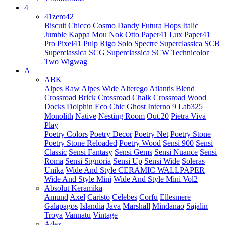
4
41zero42
Biscuit
Chicco
Cosmo
Dandy
Futura
Hops
Italic
Jumble
Kappa
Mou
Nok
Otto
Paper41 Lux
Paper41
Pro
Pixel41
Pulp
Rigo
Solo
Spectre
Superclassica SCB
Superclassica SCG
Superclassica SCW
Technicolor
Two
Wigwag
A
ABK
Alpes Raw
Alpes Wide
Alterego
Atlantis
Blend
Crossroad Brick
Crossroad Chalk
Crossroad Wood
Docks
Dolphin
Eco Chic
Ghost
Interno 9
Lab325
Monolith
Native
Nesting Room
Out.20
Pietra Viva
Play
Poetry Colors
Poetry Decor
Poetry Net
Poetry Stone
Poetry Stone Reloaded
Poetry Wood
Sensi 900
Sensi
Classic
Sensi Fantasy
Sensi Gems
Sensi Nuance
Sensi
Roma
Sensi Signoria
Sensi Up
Sensi Wide
Soleras
Unika
Wide And Style CERAMIC WALLPAPER
Wide And Style Mini
Wide And Style Mini Vol2
Absolut Keramika
Amund
Axel
Caristo
Celebes
Corfu
Ellesmere
Galapagos
Islandia
Java
Marshall
Mindanao
Sajalin
Troya
Vannatu
Vintage
Adex