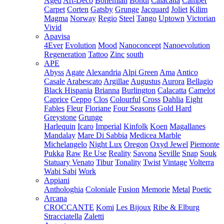
Aged
Art-Deco
Bohemian
Bondi
Calacatta
Camper
Carpet
Corten
Gatsby
Grunge
Jacquard
Joliet
Kilim
Magma
Norway
Regio
Steel
Tango
Uptown
Victorian
Vivid
Apavisa
4Ever
Evolution
Mood
Nanoconcept
Nanoevolution
Regeneration
Tattoo
Zinc
south
APE
Abyss
Agate
Alexandria
Alpi Green
Ama
Antico
Casale
Arabescato
Argillae
Augustus
Aurora
Bellagio
Black Hispania
Brianna
Burlington
Calacatta
Camelot
Caprice
Ceppo
Clos
Colourful
Cross
Dahlia
Eight
Fables
Fleur
Floriane
Four Seasons
Gold Hard
Greystone
Grunge
Harlequin
Icaro
Imperial
Kinfolk
Koen
Magallanes
Mandalay
Mare Di Sabbia
Medicea Marble
Michelangelo
Night Lux
Oregon
Oxyd Jewel
Piemonte
Pukka
Raw
Re Use
Reality
Savona
Seville
Snap
Souk
Statuary Venato
Tibur
Tonality
Twist
Vintage
Volterra
Wabi Sabi
Work
Appiani
Anthologhia
Coloniale
Fusion
Memorie
Metal
Poetic
Arcana
CROCCANTE
Komi
Les Bijoux
Ribe & Elburg
Stracciatella
Zaletti