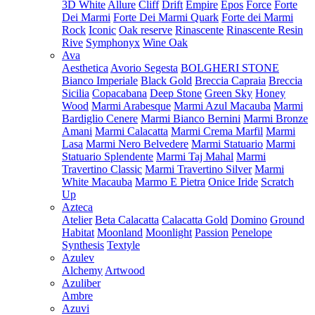
3D White
Allure
Cliff
Drift
Empire
Epos
Force
Forte
Dei Marmi
Forte Dei Marmi Quark
Forte dei Marmi
Rock
Iconic
Oak reserve
Rinascente
Rinascente Resin
Rive
Symphonyx
Wine Oak
Ava
Aesthetica
Avorio Segesta
BOLGHERI STONE
Bianco Imperiale
Black Gold
Breccia Capraia
Breccia
Sicilia
Copacabana
Deep Stone
Green Sky
Honey
Wood
Marmi Arabesque
Marmi Azul Macauba
Marmi
Bardiglio Cenere
Marmi Bianco Bernini
Marmi Bronze
Amani
Marmi Calacatta
Marmi Crema Marfil
Marmi
Lasa
Marmi Nero Belvedere
Marmi Statuario
Marmi
Statuario Splendente
Marmi Taj Mahal
Marmi
Travertino Classic
Marmi Travertino Silver
Marmi
White Macauba
Marmo E Pietra
Onice Iride
Scratch
Up
Azteca
Atelier
Beta Calacatta
Calacatta Gold
Domino
Ground
Habitat
Moonland
Moonlight
Passion
Penelope
Synthesis
Textyle
Azulev
Alchemy
Artwood
Azuliber
Ambre
Azuvi