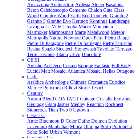
Amazzonia
Architecture
Ardesia
Atelier
Basaltina
Beton
Caleidoscopio
Cemento
Chalon
Citta
Class
Wood
Country Wood
Earth
Eco Concrete
Granito 2
Granito 3
Granito Evo
Kerinox
Kontinua
Landscape
Lavagna
Le Ville
Limpha
Macro
Manhattan
Marmoker
Marmosmart
Marte
Metalwood
Meteor
Metropolis
Nature
Newood
Opus
Petra
Pietra Bauge
Pietre Di Paragone
Pietre Di Sardegna
Pietre Etrusche
Resina
Spazio
Steeltech
Stonewash
Tavolato
Terrazzo
Terre Toscane
Titano
Ulivo
Unicolore
CE.SI
Antislip
Art Deco
Cosmo
Epoque
Fantasie
Full Body
Lucidi
Matt
Mosaici Atlantica
Mosaici Hellas
Ottagono
Cedit
Araldica
Archeologie
Chimera
Cromatica
Euridice
Matrice
Policroma
Rilievi
Storie
Tesori
Century
Aurum
Blend
CONTACT
Cottage
Cristalia
Ecostone
Geology
Glam
Jasper
Medley
Reaction
Rocknest
Stonerock
Titan
Two 0
Uptown
Ceracasa
Antic
Bluemoon
D Color
Dafne
Dolmen
Evolution
Lucentum
Manhattan
Mitica
Olimpia
Porto
Portobello
Soho
Solei
Urban
Vermont
Ceramica Cas