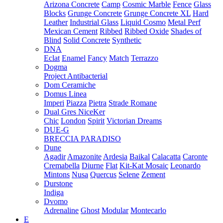
Arizona Concrete
Camp
Cosmic Marble
Fence
Glass
Blocks
Grunge Concrete
Grunge Concrete XL
Hard
Leather
Industrial Glass
Liquid Cosmo
Metal Perf
Mexican Cement
Ribbed
Ribbed Oxide
Shades of
Blind
Solid Concrete
Synthetic
DNA
Eclat
Enamel
Fancy
Match
Terrazzo
Dogma
Project Antibacterial
Dom Ceramiche
Domus Linea
Imperi
Piazza
Pietra
Strade Romane
Dual Gres NiceKer
Chic
London
Spirit
Victorian Dreams
DUE-G
BRECCIA PARADISO
Dune
Agadir
Amazonite
Ardesia
Baikal
Calacatta
Caronte
Cremabella
Diurne
Flat
Kit-Kat Mosaic
Leonardo
Mintons
Nusa
Quercus
Selene
Zement
Durstone
Indiga
Dvomo
Adrenaline
Ghost
Modular
Montecarlo
E