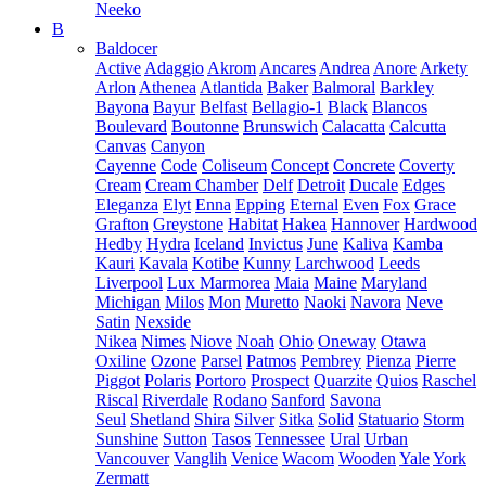
Neeko
B
Baldocer
Active
Adaggio
Akrom
Ancares
Andrea
Anore
Arkety
Arlon
Athenea
Atlantida
Baker
Balmoral
Barkley
Bayona
Bayur
Belfast
Bellagio-1
Black
Blancos
Boulevard
Boutonne
Brunswich
Calacatta
Calcutta
Canvas
Canyon
Cayenne
Code
Coliseum
Concept
Concrete
Coverty
Cream
Cream Chamber
Delf
Detroit
Ducale
Edges
Eleganza
Elyt
Enna
Epping
Eternal
Even
Fox
Grace
Grafton
Greystone
Habitat
Hakea
Hannover
Hardwood
Hedby
Hydra
Iceland
Invictus
June
Kaliva
Kamba
Kauri
Kavala
Kotibe
Kunny
Larchwood
Leeds
Liverpool
Lux Marmorea
Maia
Maine
Maryland
Michigan
Milos
Mon
Muretto
Naoki
Navora
Neve
Satin
Nexside
Nikea
Nimes
Niove
Noah
Ohio
Oneway
Otawa
Oxiline
Ozone
Parsel
Patmos
Pembrey
Pienza
Pierre
Piggot
Polaris
Portoro
Prospect
Quarzite
Quios
Raschel
Riscal
Riverdale
Rodano
Sanford
Savona
Seul
Shetland
Shira
Silver
Sitka
Solid
Statuario
Storm
Sunshine
Sutton
Tasos
Tennessee
Ural
Urban
Vancouver
Vanglih
Venice
Wacom
Wooden
Yale
York
Zermatt