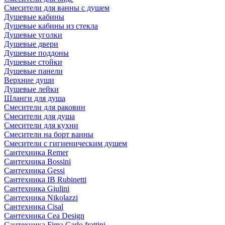
Смесители для ванны с душем
Душевые кабины
Душевые кабины из стекла
Душевые уголки
Душевые двери
Душевые поддоны
Душевые стойки
Душевые панели
Верхние души
Душевые лейки
Шланги для душа
Смесители для раковин
Смесители для душа
Смесители для кухни
Смесители на борт ванны
Смесители с гигиеническим душем
Сантехника Remer
Сантехника Bossini
Сантехника Gessi
Сантехника IB Rubinetti
Сантехника Giulini
Сантехника Nikolazzi
Сантехника Cisal
Сантехника Cea Design
Сантехника Fima Carlo frattini